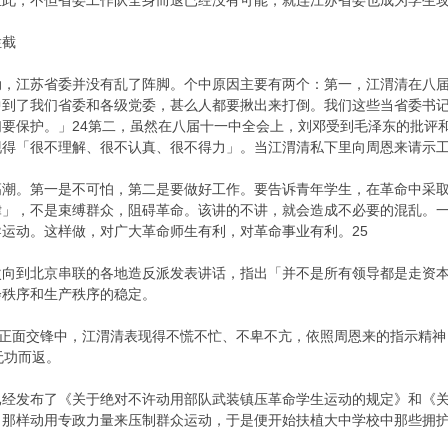
至此，不但省委工作队全身而退已经没有可能，就连江苏省委也成为学生
拦截
江苏省委并没有乱了阵脚。个中原因主要有两个：第一，江渭清在八届
中到了我们省委和各级党委，甚么人都要揪出来打倒。我们这些当省委书
要保护。」24第二，虽然在八届十一中全会上，刘邓受到毛泽东的批评
现得「很不理解、很不认真、很不得力」。当江渭清私下里向周恩来请示
高潮。第一是不可怕，第二是要做好工作。要告诉青年学生，在革命中采
律」，不是束缚群众，阻碍革命。该讲的不讲，就会造成不必要的混乱。
运动。这样做，对广大革命师生有利，对革命事业有利。25
到北京串联的各地造反派发表讲话，指出「并不是所有领导都是走资本
会秩序和生产秩序的稳定。
正面交锋中，江渭清表现得不慌不忙、不卑不亢，依照周恩来的指示精神
无功而返。
发布了《关于绝对不许动用部队武装镇压革命学生运动的规定》和《关
」那样动用专政力量来压制群众运动，于是便开始扶植大中学校中那些拥