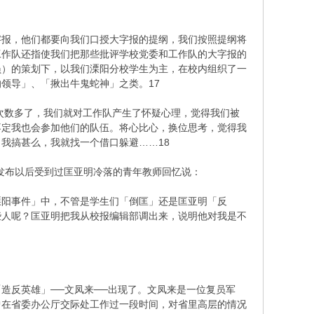
字报，他们都要向我们口授大字报的提纲，我们按照提纲将
工作队还指使我们把那些批评学校党委和工作队的大字报的
员）的策划下，以我们溧阳分校学生为主，在校内组织了一
领导」、「揪出牛鬼蛇神」之类。17
次数多了，我们就对工作队产生了怀疑心理，觉得我们被
不定我也会参加他们的队伍。将心比心，换位思考，觉得我
我搞甚么，我就找一个借口躲避……18
发布以后受到过匡亚明冷落的青年教师回忆说：
溧阳事件」中，不管是学生们「倒匡」还是匡亚明「反
些人呢？匡亚明把我从校报编辑部调出来，说明他对我是不
反英雄」──文凤来──出现了。文凤来是一位复员军
曾在省委办公厅交际处工作过一段时间，对省里高层的情况