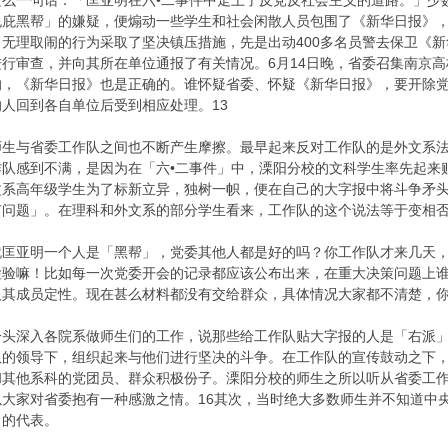
这么一句话：「匡亚明在六•二事件中走上了反党反社会主义的道路。」少
包庇黑帮」的嫌疑，便煽动一些学生和社会闲散人员包围了《新华日报》
无理取闹的行为采取了坚决镇压措施，先是出动400多名员警去保卫《新
行审查，并向其所在单位通报了有关情况。6月14日晚，省委召集南京
的，《新华日报》也是正确的。谁怀疑省委、怀疑《新华日报》，要开除
人回到各自单位后受到相应处理。13
与省委工作队之间也不断产生摩擦。最早起来反对工作队的是外文系法
队感到不满，是因为在「六•二事件」中，溧阳分校的文科学生率先起来
文系高年级学生为了标新立异，独树一帜，便在自己的大字报中将斗争矛
有问题」。在理科和外文系的部分学生看来，工作队的这个说法等于变相
就匡亚明一个人是「黑帮」，党委其他人都是好的吗？你工作队才来几天
检验嘛！比如每一次党委开会的记录都应该公布出来，在重大决策问题上
其成员定性。现在甚么材料都没有交给群众，具体情况大家都不清楚，你
深入各院系做师生们的工作，说那些给工作队贴大字报的人是「右派」
队的领导下，组织起来与他们进行坚决的斗争。在工作队的宣传鼓动之下
和其他系科的党团员、群众积极份子。溧阳分校的师生之所以听从省委工
大家对省委抱有一种感激之情。16其次，当时绝大多数师生并不知道中
」的代表。