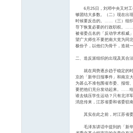
6月25日，刘邓中央又对工
够团结大多数。（二）现在出
时候要反击的。……（三）组
导下恢复必要的行政职权。…
被省委点名的「反动学术权威」
望广大师生不要把南大党为同
极份子，以他们为骨干，造就
二、造反派组织的出现及其合
就在局势逐步趋于稳定的时候，
京的「新华日报事件」和南京
为甚么不准包围省市委、报馆、
要把他们充分发动起来。……
谁去镇压学生运动？只有北洋军
消息传来，江苏省委和省委驻
其实在此之前，对江苏省委和
毛泽东讲话中提到的「新华日