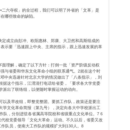
一•二六夺权」的全过程，我们可以明了外省的「文革」是
存在哪些致命的缺陷。
决定成立由彭冲、欧阳惠林、郑康、大卫然和高斯组成的
，表示要「迅速跟上中央、主席的指示，跟上迅速发展的革
字面理解，确定了以下方针：打倒一批「资产阶级反动权
强与省委和华东文化革命小组的联系通气。2就在这个时
刘邓中央迅速针对北京大学的情况做出了「八条指示」，刘
根据这个指示，江渭清打电话给省委，「要求各大学党委
学派出了联络组，以便随时掌握运动的动向。
可以及早改组，即整党整团。要抓工作队，政策还是要注
大学文化革命简报（第九号），决定向各大中学校派出工
作队，分别进驻各省属高等院校和省级重点文化单位。7 6
取代校党委领导「文化大革命」运动。不久以后，省委又改
作队员，使南大工作队的规模扩大到130人。8