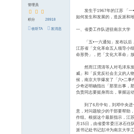
究
管理员
网
发生于1967年的江苏 「一
如何发生和发展的，造反派和
积分
28918
收听TA
发消息
一、省委工作队进驻南京大学
「五•一六通知」发布以后，
江苏省「文化革命五人领导小
命形势」，把「文化大革命」放
然而江渭清等人对毛泽东发动
威」和「反党反社会主义的人
候，南京大学爆发了「六•二事
少奇还明确指出「那里出事，
负责同志要挺身而出，掌握运
到了6月中旬，刘邓中央进一
意，对问题较少的干部要帮助
作组。根据这个最新指示，江苏
月15日，由省委常委汪冰石任
派书记处书记彭冲为南京大学工