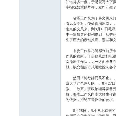
知道得多一点，于是就写大字
字报犹如重磅炸弹，立即产生
省委工作队为了将文凤来打成
看风头不对，便偷偷溜出南大
南京的文凤来。到8月18日毛
中一篇报导还特别提到「从秀丽
生了巨大的轰动效应。那些和
省委工作队尽管感到前所未有
作队的意向，于是他几次打电话
备撤出工作队，另一方面准备
触，以变相的方式继续控制各个
然而「树欲静而风不止」，工
京大学红色造反队」。8月27
教、「数五」班政治辅导员曾
校，要求工作队向南大师生作
为依据，拒绝了造反派的要求
8月28日，几个从北京来的