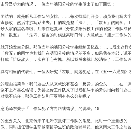
异己势力的情况，一位当年溧阳分校的学生做出了如下回忆：
很团结的，就是听从工作队的安排。……每次找我们开会，动员我们写大
审查修改，然后才抄写贴出去。目的就是整「法四」、「数五」的同学。
是炒人家的黑名单啦。后来在赵复华（分管溧阳分校工作的省委工作队成
到「数五」、「法四」宿舍的时候还高呼口号，大意就是「拥护工作队的
生就开始发生分裂。那位当年的溧阳分校学生继续回忆说： ……后来这样
和「数五」的同学也和我们在溧阳分校的情况差不多，如果我在本部，说
打成「阶级敌人」，实在于心有愧。所以我后来就比较消极了，工作队叫
有相当的代表性。一位因研究「左联」问题犯忌，在《五•一六通知》
我的理由很简单：我们这些人从来就没有甚么「反党」的念头，……在「
本谈不上有甚么错误，为甚么你工作队来了以后把斗争的矛头指向我们这
是对我不信任，那你工作队和匡亚明有甚么分别呢？
意毛泽东关于「工作队犯了方向路线错误」的说法。19
重要关头，北京传来了毛泽东批评工作队的消息。此时一个重量级的「造
助教，同时担任留学生部越南留学生班的政治辅导员。他来南大工作之前