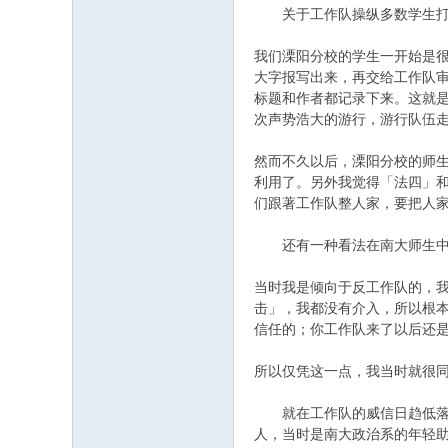
关于工作队操纵多数学生打击
我们溧阳分校的学生一开始是
大字报写出来，再交给工作队
标题和作者都记录下来。这就
次声势浩大的游行，游行队伍走
然而不久以后，溧阳分校的师
利用了。另外我觉得「法四」
们跟著工作队整人家，要把人家
还有一种看法在南大师生中具
当时我是倾向于反工作队的，
击」，我都没有介入，所以根
信任的；你工作队来了以后还
所以仅凭这一点，我当时就很同
就在工作队的威信日趋低落的
人，当时是南大政治系的年轻