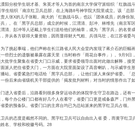
阳分校学生胡才基、朱英才等人为首的南京大学保守派组织「红旗战斗队
派学生组织「南京红卫兵总部」在上海路8号神学院大院里成立。该「总
负责人张X的儿子张毅。南大的「红旗战斗队」也以「团体成员」的身份加
字兵」。在「黑字兵总部」成立的时候，江渭清、彭冲、林维先（南京军
渭清、彭冲等人还戴上学生们送给他们的袖章，成为「黑字兵」的名誉成
系，并从各方获得大量资助，因而显得财大气粗、兵强马壮，在江苏省委
了挑起事端，他们声称在长江路省人民大会堂内发现了蒋介石的巨幅画
一些烈士的遗骸被暴露在露天里（当时称作「雨花台事件」）。9月9日
领大批学生聚集在省委大门口示威，要求省委领导出面对此做出解释，接受
方面派人把住省委大门，一方面在大院里面架设了高音喇叭，与示威学生
广播站。省委紧急打电话给「黑字兵总部」，让他们派人来保护省委。「
。一份后来由省级机关干部提供的「揭发批判材料」对当时的情形作出了
后门进入省委后，沿路看到很多身穿运动衣的体院学生守卫在路边，还有
张，每个办公楼门口都有好几个人在看守，省委门口更是戒备森严，门外
著省委的预备队。省委门口的主席台均已为总站派来的黑字红卫兵占领。
卫兵的态度是截然不同的。黑字红卫兵可以自由出入省 委，而黄字红卫
姓名、学校和校徽号码。28