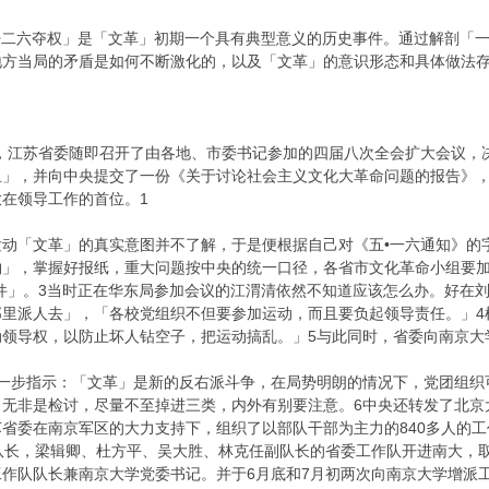
•二六夺权」是「文革」初期一个具有典型意义的历史事件。通过解剖「
地方当局的矛盾是如何不断激化的，以及「文革」的意识形态和具体做法
江苏省委随即召开了由各地、市委书记参加的四届八次全会扩大会议，
组」，并向中央提交了一份《关于讨论社会主义文化大革命问题的报告》
在领导工作的首位。1
「文革」的真实意图并不了解，于是便根据自己对《五•一六通知》的
物」，掌握好报纸，重大问题按中央的统一口径，各省市文化革命小组要加
件」。3当时正在华东局参加会议的江渭清依然不知道应该怎么办。好在
那里派人去」，「各校党组织不但要参加运动，而且要负起领导责任。」4
动领导权，以防止坏人钻空子，把运动搞乱。」5与此同时，省委向南京大
步指示：「文革」是新的反右派斗争，在局势明朗的情况下，党团组织
，无非是检讨，尽量不至掉进三类，内外有别要注意。6中央还转发了北京
省委在南京军区的大力支持下，组织了以部队干部为主力的840多人的工
队长，梁辑卿、杜方平、吴大胜、林克任副队长的省委工作队开进南大，
作队队长兼南京大学党委书记。并于6月底和7月初两次向南京大学增派工