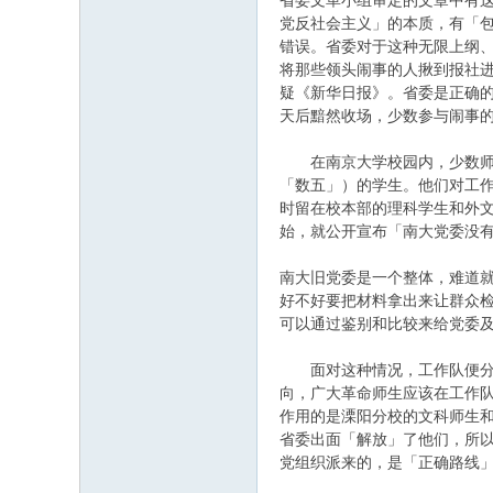
省委文革小组审定的文章中有
党反社会主义」的本质，有「
错误。省委对于这种无限上纲、
将那些领头闹事的人揪到报社进
疑《新华日报》。省委是正确
天后黯然收场，少数参与闹事的
在南京大学校园内，少数师生
「数五」）的学生。他们对工作
时留在校本部的理科学生和外
始，就公开宣布「南大党委没
南大旧党委是一个整体，难道
好不好要把材料拿出来让群众
可以通过鉴别和比较来给党委及
面对这种情况，工作队便分头
向，广大革命师生应该在工作
作用的是溧阳分校的文科师生
省委出面「解放」了他们，所以
党组织派来的，是「正确路线