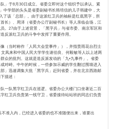
」于8月30日成立。省委立即对这个组织予以承认。紧
部」中学部的头头是省委副秘书长韩培信的儿子韩建中，大
入了该「总部」。由于这派红卫兵的袖标是红底黑字，所
区首长）、周泽（省委办公厅副秘书长）等人亲临会场，江
员。27由于上述背景，「黑字兵」与省市委、南京军区和
与造反派红卫兵的斗争中发挥了重要作用。
像（当时称作「人民大会堂事件」），并指责雨花台烈士
，文凤来和中国人民大学学生谢伯良、何毅敏等人以上述两
群众的批判。这就是造反派发动的「九•九事件」。省委
形成对峙。中午的时候，一些参加示威的学生翻过围墙进入
总部」迅速调集大批「黑字兵」赶到省委，并在北京西路邮
如下描述：
一队一队黑字红卫兵在巡逻。省委办公大楼门口坐著近二百
黑字红卫兵负责第一线守卫，省委接待站站班的同志们负责
兵不准入内，已经进入省委的也不准随便出来，谁要出