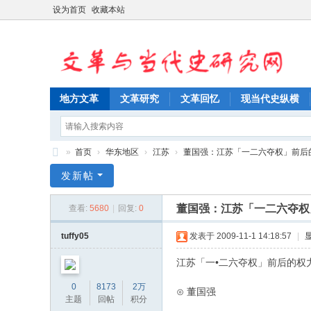
设为首页
收藏本站
地方文革
文革研究
文革回忆
现当代史纵横
»
首页
›
华东地区
›
江苏
›
董国强：江苏「一二六夺权」前后的权
文
发新帖
革
董国强：江苏「一二六夺权
查看:
5680
|
回复:
0
与
当
tuffy05
发表于 2009-11-1 14:18:57
|
代
江苏「一•二六夺权」前后的权
史
0
8173
2万
⊙ 董国强
研
主题
回帖
积分