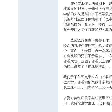
在省委工作队的策划下，以溧
接著在9月6日，全市性的保守
学部的头头是某驻宁军事学院
以被其对立面形象地称作「黑
渭清亲自为「黑字兵」授旗，江
省公安厅之间保持著紧密的联
造反派方面也不善罢干休。为
陵园的管理存在严重问题，致使
个「事件」为借口，再一次率
对造反派的要求不予理会，一
省委大院，占领了省委设立的
局楼上设立了「前线指挥部」
我们于下午五点半左右由省委
位同学，省委内部气氛非常紧
第二线守卫，门内长凳上又坐
省委对待红底黄字与红底黑字红
门，就要检查学生证，记下他的