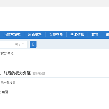
毛泽东研究
原始资料
百花齐放
学术信息
其它
帖子
搜
力角逐 ...
索
」前后的权力角逐
[复制链接]
显示全部楼层
力角逐