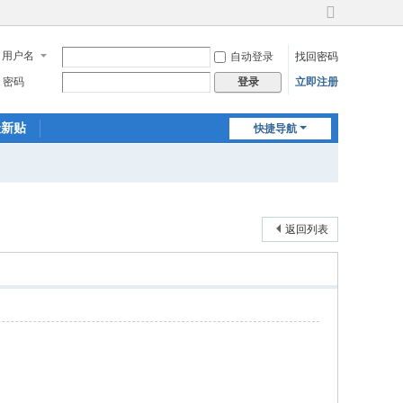
切
换
用户名
自动登录
找回密码
到
宽
密码
立即注册
登录
版
最新贴
快捷导航
返回列表