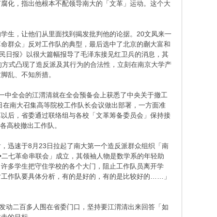
何腐化，指出他根本不配领导南大的「文革」运动。这个大
生，让他们从里面找到揭发批判他的论据。20文凤来一
革命群众」反对工作队的典型，最后选中了北京的蒯大富和
人民日报》以很大篇幅报导了毛泽东接见红卫兵的消息，其
的方式凸现了造反派及其行为的合法性，立刻在南京大学产
忙脚乱、不知所措。
一中全会的江渭清就在全会预备会上获悉了中央关于撤工
2日在南大召集高等院校工作队长会议做出部署，一方面准
离以后，省委通过联络组与各校「文革筹备委员会」保持接
从各高校撤出工作队。
迅速于8月23日拉起了南大第一个造反派群众组织「南
•二七革命串联会」成立，其领袖人物是数学系的年轻助
了许多学生把守住学校的各个大门，阻止工作队员离开学
对工作队要具体分析，有的是好的，有的是比较好的……」
发动二百多人围在省委门口，坚持要江渭清出来回答「如