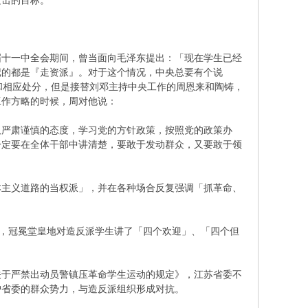
攻击的目标。
十一中全会期间，曾当面向毛泽东提出：「现在学生已经
记的都是『走资派』。对于这个情况，中央总要有个说
和相应处分，但是接替刘邓主持中央工作的周恩来和陶铸，
工作方略的时候，周对他说：
取严肃谨慎的态度，学习党的方针政策，按照党的政策办
一定要在全体干部中讲清楚，要敢于发动群众，又要敢于领
主义道路的当权派」，并在各种场合反复强调「抓革命、
，冠冕堂皇地对造反派学生讲了「四个欢迎」、「四个但
于严禁出动员警镇压革命学生运动的规定》，江苏省委不
护省委的群众势力，与造反派组织形成对抗。