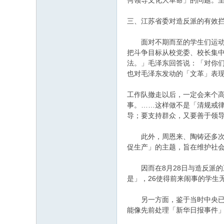
何领导文化大革命」的问题。
三、江苏省委对造反派的有效
面对不期而至的学生们运动，
把斗争目标从校党委、校长集
法。」毛泽东回答说：「对你们
也对毛泽东发动的「文革」表
工作队撤走以后，一定会来个
事。……这样做不是「清规戒
导；要支持群众，又要善于领导
此外，周恩来、陶铸还多次向
促生产」的主题，旨在维护社
因而在8月28日与造反派的
是」，26使得前来闹事的学生
另一方面，鉴于当时中央已经
能像先前处理「新华日报事件