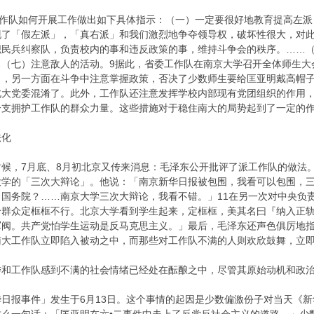
作队如何开展工作做出如下具体指示：（一）一定要很好地教育提高左派
现了「假左派」，「真右派」和我们激烈地争夺领导权，破坏性很大，对
织民兵纠察队，负责校内的事和违反政策的事，维持斗争会的秩序。……
…（七）注意敌人的活动。9据此，省委工作队在南京大学召开全体师生大
，另一方面在斗争中注意掌握政策，否决了少数师生要给匡亚明戴高帽子
北大党委混淆了。此外，工作队还注意发挥学校内部现有党团组织的作用
一支拥护工作队的群众力量。这些措施对于稳住南大的局势起到了一定的
法化
7月底、8月初北京又传来消息：毛泽东公开批评了派工作队的做法。而
大学的「三次大辩论」。他说：「南京新华日报被包围，我看可以包围，
国务院？……南京大学三次大辩论，我看不错。」11在另一次对中央负
给群众定框框不行。北京大学看到学生起来，定框框，美其名曰『纳入正
阀。共产党怕学生运动是反马克思主义。」最后，毛泽东还声色俱厉地指
南大工作队立即陷入被动之中，而那些对工作队不满的人则欢欣鼓舞，立
工作队感到不满的社会情绪已经处在酝酿之中，尽管其原始动机和政治
报事件」发生于6月13日。这个事情的起因是少数偏激份子对当天《新