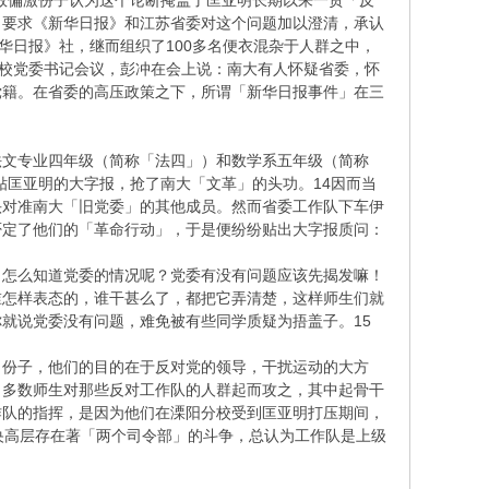
数偏激份子认为这个论断掩盖了匡亚明长期以来一贯「反
，要求《新华日报》和江苏省委对这个问题加以澄清，承认
华日报》社，继而组织了100多名便衣混杂于人群之中，
高校党委书记会议，彭冲在会上说：南大有人怀疑省委，怀
党籍。在省委的高压政策之下，所谓「新华日报事件」在三
文专业四年级（简称「法四」）和数学系五年级（简称
贴匡亚明的大字报，抢了南大「文革」的头功。14因而当
头对准南大「旧党委」的其他成员。然而省委工作队下车伊
否定了他们的「革命行动」，于是便纷纷贴出大字报质问：
，怎么知道党委的情况呢？党委有没有问题应该先揭发嘛！
谁怎样表态的，谁干甚么了，都把它弄清楚，这样师生们就
就说党委没有问题，难免被有些同学质疑为捂盖子。15
份子，他们的目的在于反对党的领导，干扰运动的大方
，多数师生对那些反对工作队的人群起而攻之，其中起骨干
作队的指挥，是因为他们在溧阳分校受到匡亚明打压期间，
央高层存在著「两个司令部」的斗争，总认为工作队是上级