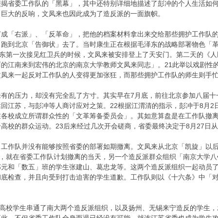
报揭省委工作队的「黑幕」，其中还特别详细地描述了彭冲的个人生活如
了巨大的反响，文凤来也因此成为了造反派的一面旗帜。
「右派」、「反革命」，把他的档案材料拿出来交给那些拥护工作队的学
，跑到北京「告御状」去了。当时康生正在根据毛泽东的战略部署物色「
泽东第一次接见红卫兵的时候，文凤来被安排登上了天安门。第二天的《
的江南来到宏伟的北京的南京大学教师文凤来同志」。21此举以戏剧性
文凤来一起反对工作队的人变得更加张狂，而那些拥护工作队的师生则手
的压力，却没有完全乱了方寸。其实早在7月底，前往北京参加八届十
回江苏，与彭冲等人商讨应对之策。22根据江渭清的指示，彭冲于8月
在各校成立所谓群众性的「文革筹备委员会」。其如意算盘是在工作队撤
高校的群众运动。23后来经过几次开会磋商，省委最终决定于8月27日
作队并没有能够按照省委的部署如期撤离。文凤来从北京「凯旋」以后，
日，就在省委工作队计划撤离的当天，另一个造反派群众组织「南京大学八
邦元和「数五」班的学生张建山、葛忠龙等。这两个造反派组织一起动员
彻底检查，并且向受到打击迫害的学生道歉。工作队则以《十六条》中「
。
高校学生串通了南大两个造反派组织，以及扬州、无锡来宁造反的学生，