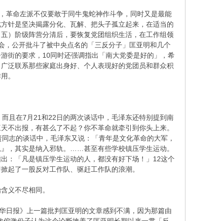
，革命左派不仅要敢于同牛鬼蛇神作斗争，同时又是最能
此方针是坚决揭露分化、瓦解、把头子孤立起来，在适当的
（五）阶级阵营分清后，要恢复党团组织生活，在工作组领
会，公开批斗了被中央点名的「三反分子」匡亚明和几个
游街的要求，10同时还强调指出「南大党委是好的」，希
，广泛联系那些家庭出身好、个人表现好的党团员和群众积
作用。
且在7月21和22日的两次谈话中，毛泽东还特别提到南
三天不出报，有甚么了不起？你不革命就牵引到你头上来。
责同志的谈话中，毛泽东又说：「青年是文化革命的大军，
轨』，其实是纳入邪轨。……甚至有些学校镇压学生运动。
出：「凡是镇压学生运动的人，都没有好下场！」12这个
即掀起了一股反对工作队、驱赶工作队的浪潮。
含义不尽相同。
华日报》上一篇批判匡亚明的文章感到不满，因为那篇由