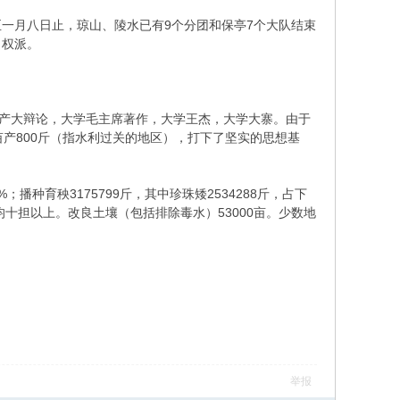
一月八日止，琼山、陵水已有9个分团和保亭7个大队结束
当权派。
生产大辩论，大学毛主席著作，大学王杰，大学大寨。由于
亩产800斤（指水利过关的地区），打下了坚实的思想基
播种育秧3175799斤，其中珍珠矮2534288斤，占下
均十担以上。改良土壤（包括排除毒水）53000亩。少数地
举报