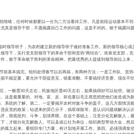
劲情绪，任何时候都要以一分为二方法看待工作。凡是前段运动基本不符
，尤其是领导干部，不愿揭露自己工作的问题，这是不对的。敢于揭露问
立临时领导班子，为农村建立新的领导班子做好准备工作。新的领导核心成
领导下，实行党支部领导下的革命干部和贫协“两结合”。依靠党支部，
著作，敢于革命敢于胜利的革命精神。把最优秀的人提拔到领导岗位上来
节前基本搞完。组织处理春节以后再搞，有两种方法：一是工作队、贫协
根据不能定案，要允许干部提意见，错案准翻。不要搞经济竞赛。现在不
，一般需30天左右，民族地区需40天左右，如果搞得好可以短些。做
来。这是最重要的。对地、富、反、坏也要以毛主席思想把他们改造成为
的、系统的了解。第二、一定要揭开农村对敌斗争的盖子。这几方面情况
；违反党的政策；钻进来的异己分子，搞双保险等。是认识问题就解决认
揭开，彻底批判、斗争，划清界限。在这个基础上，注意分化瓦解敌人，
提下，才能分化瓦解敌人。可以县或公社为单位，组织典型带动大会，然
法的孤立起来。要组织专门力量，有计划地开展工作。第四、必须强调发