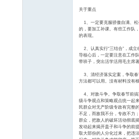
关于重点
1、一定要克服骄傲自满、松
的，要加工补课。有些工作队
的表现。
2、认真实行“三结合”，成
导核心后，一定要注意在工作队
带班子，突出活学活用毛主席
3、清经济落实定案，争取春
方法都可以用。没有材料没有
4、对敌斗争。争取春节前搞完
级斗争观点和策略观点统一起
民群众对无产阶级专政有完整
不足，而敌我不分，专政不力
群众，把敌人的破坏活动彻底
发动起来揭开盖子和斗争的前
取大部份的人分化过来，把违