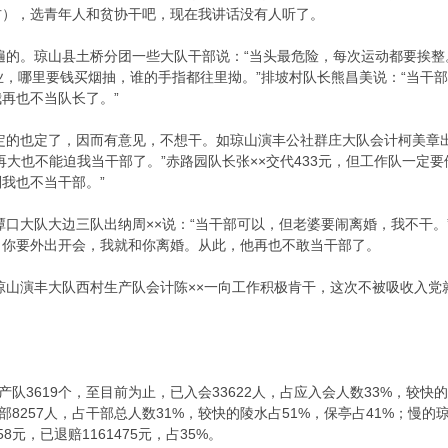
右），选青年人和贫协干吧，现在我讲话没有人听了。
普遍的。琼山县土桥分团一些大队干部说：“当头最危险，每次运动都要挨整
业，哪里要钱买烟抽，谁的手指都往里拗。”排坡村队长熊昌美说：“当干
再也不当队长了。”
应定的也定了，因而有意见，不想干。如琼山演丰公社群庄大队会计柯美章
再大也不能迫我当干部了。”赤路园队长张××交代433元，但工作队一定要
我也不当干部。”
社潭口大队大边三队出纳周××说：“当干部可以，但老婆要闹离婚，我不干
：你要外出开会，我就和你离婚。从此，他再也不敢当干部了。
如琼山演丰大队西村生产队会计陈××一向工作积极肯干，这次不被吸收入
产队3619个，至目前为止，已入会33622人，占应入会人数33%，较快的
放干部8257人，占干部总人数31%，较快的陵水占51%，保亭占41%；慢的琼
58元，已退赔1161475元，占35%。