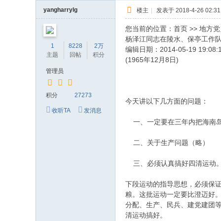
yangharrylg
楼主
|
发表于 2018-4-26 02:31
您当前的位置：首页 >> 地方党史 
杨泽江同志在陵水、保亭工作
1
8228
2万
编辑日期：2014-05-19 19:
主题
回帖
积分
(1965年12月8日)
管理员
积分
27273
今天讲以下几方面的问题：
收听TA
发消息
一、一定要在三年内把海南岛
二、关于生产问题（略）
三、必须认真搞好四清运动
下段运动的指导思想，必须保
粮。这批运动一定要比澄迈好
分配、生产、民兵、建党建团
清运动搞好。