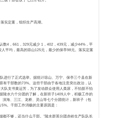
的三级干部会议于七日才召开。
，落实定案，组织生产高潮。
4，661，329元减少 1，402，439元，减少44%，平
%。按人平均，最高的琼山125元，最少的保亭98元。落实定案
产队进行了正式选举。据统计琼山、万宁、保亭三个县在新
人，占原有干部数的73%。这些干部由于各地注意突出政治，认
答大队支书黄运芳，为了发动群众使用人粪尿，不怕脏不怕
据陵水六个分团的了解，在新班子1409人中，积极工作的
兴、遵潭、演海、三江、龙桥、灵山等七个分团统计，新班子（包
人，占5%。干部工作消极的主要原因是：
抽烟都不够，还当什么干部。”陵水群英分团赤岭生产队队长