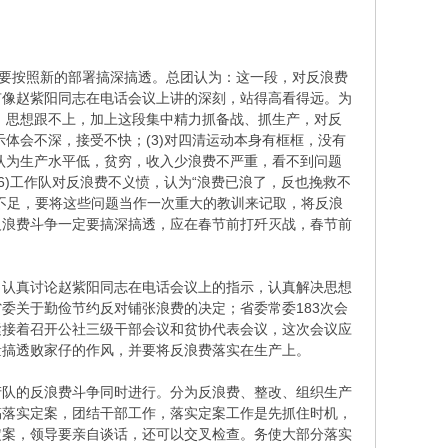
定要按照新的部署搞深搞透。总团认为：这一段，对反浪费
有像赵紫阳同志在电话会议上讲的深刻，站得高看得远。为
候，思想跟不上，加上这段集中精力抓备战、抓生产，对反
体会不深，接受不快；(3)对四清运动本身有框框，没有
，认为生产水平低，贫穷，收入少浪费不严重，看不到问题
6)工作队对反浪费不义愤，认为“浪费已浪了，反也挽救不
不足，要将这些问题当作一次重大的教训来记取，将反浪
反浪费斗争一定要搞深搞透，应在春节前打歼灭战，春节前
，认真讨论赵紫阳同志在电话会议上的指示，认真解决思想
委关于勤俭节约反对铺张浪费的决定；省委常委183次会
紧接着召开公社三级干部会议和贫协代表会议，这次会议应
量搞透败家仔的作风，并要将反浪费落实在生产上。
产队的反浪费斗争同时进行。分为反浪费、整改、组织生产
搞落实定案，团结干部工作，落实定案工作是先抓住时机，
定案，领导要亲自谈话，还可以交叉检查。务使大部分落实