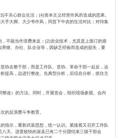
3)不关心群众生活；(4)资本主义经营作风所造成的恶果。
部大手大脚、大少爷作风，同贫下中农的生活对比；对待集
，不能当作浪费来反；(2)农业技术，尤其是上面订的措
例如养猪、办社、队企业等，因缺乏经验而造成的损失，要
靠贫协去整干部，而是工作队、贫协、革命干部一起反，达
分析提高，边进行整改。先典型分析，后综合分析，抓住主
共同整改）的方法。同时，开展览会，组织现场参观。会内
一次的反浪费斗争教育。
题的指示，重新武装思想，统一认识。紧接着又召开工作队
至八天。进度较快的崖县已有二个分团结束三级干部会