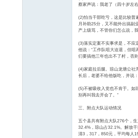
蔡家声说：我老了（四十岁左
(2)怕当干部吃亏，这是比较
月补助25分，又不能外出搞副
产上级骂，不管你们怎么说，我
(3)落实定案不实事求是，不
他说：“工作队咀大迫退，但咀
们要搞他三年也出不了村，否则
(4)家庭拉后腿。琼山龙塘公
长后，老婆不给他饭吃，并说
(5)不被吸收入党也不肯于。
别再叫我去开会了。”
三、附点大队运动情况
五个县共有附点大队276个，生
32.4%，琼山占32.1%。解
清3，317，850元，平均每人1