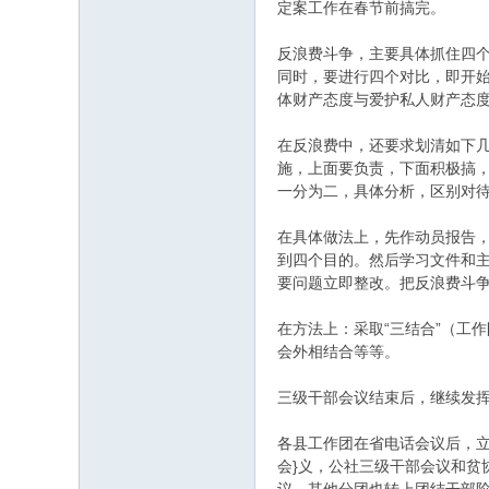
定案工作在春节前搞完。
反浪费斗争，主要具体抓住四个方
同时，要进行四个对比，即开
体财产态度与爱护私人财产态
在反浪费中，还要求划清如下几
施，上面要负责，下面积极搞，
一分为二，具体分析，区别对
在具体做法上，先作动员报告
到四个目的。然后学习文件和
要问题立即整改。把反浪费斗
在方法上：采取“三结合”（工
会外相结合等等。
三级干部会议结束后，继续发
各县工作团在省电话会议后，
会}义，公社三级干部会议和