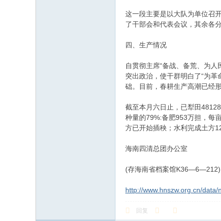
这一段主要是以大队为单位召开
了干部会和代表会议，其余各
四、生产情况
自贯彻主席“备战、备荒、为人
突出政治，使干群明白了“为革
础。目前，春耕生产高潮已经
截至本月六日止，已犁田48128
种量的79%:备肥953万担，
方已开始插秧；水利完成土方12
海南四清总团办公室
(存海南省档案馆K36—6—212)
http://www.hnszw.org.cn/data
回复