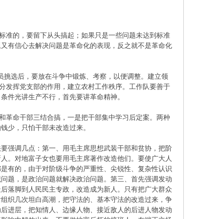
标准的，要留下从头搞起；如果只是一些问题未达到标准
题又有信心去解决问题是革命化的表现，反之就不是革命化
员挑选后，要放在斗争中锻炼、考察，以便调整。建立领
充分发挥党支部的作用，建立农村工作秩序。工作队要善于
，条件光讲生产不行，首先要讲革命精神。
和革命干部三结合搞，一是把干部集中学习后定案。两种
怕钱少，只怕干部未改造过来。
法要强调几点：第一、用毛主席思想武装干部和贫协，把阶
新人。对地富子女也要用毛主席著作改造他们。要使广大人
都是有的，由于对阶级斗争的严重性、尖锐性、复杂性认识
识问题，是政治问题就解决政治问题。第三、首先强调发动
最后落脚到人民民主专政，改造成为新人。只有把广大群众
后组织几次坦白高潮，把守法的、基本守法的改造过来，争
动后进层，把知情人、边缘人物、接近敌人的后进人物发动