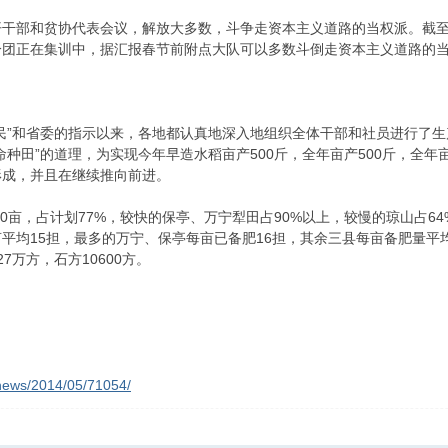
干部和贫协代表会议，解放大多数，斗争走资本主义道路的当权派。截至
分团正在集训中，据汇报春节前附点大队可以多数斗倒走资本主义道路的
民”和省委的指示以来，各地都认真地深入地组织全体干部和社员进行了
命种田”的道理，为实现今年早造水稻亩产500斤，全年亩产500斤，全年
形成，并且在继续推向前进。
0亩，占计划77%，较快的保亭、万宁犁田占90%以上，较慢的琼山占64%；
每亩平均15担，最多的万宁、保亭每亩已备肥16担，其余三县每亩备肥量平
7万方，石方10600方。
/news/2014/05/71054/