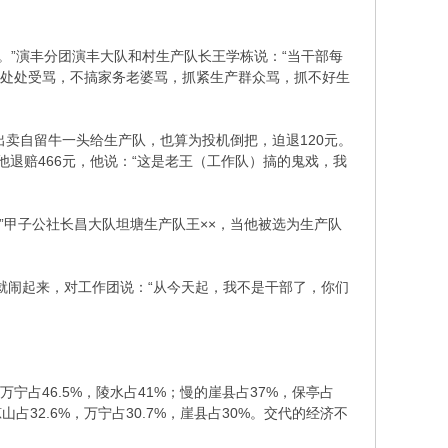
。”演丰分团演丰大队和村生产队长王学栋说：“当干部每
部处处受骂，不搞家务老婆骂，抓紧生产群众骂，抓不好生
出卖自留牛一头给生产队，也算为投机倒把，迫退120元。
他退赔466元，他说：“这是老王（工作队）搞的鬼戏，我
。”甲子公社长昌大队坦塘生产队王××，当他被选为生产队
党就闹起来，对工作团说：“从今天起，我不是干部了，你们
万宁占46.5%，陵水占41%；慢的崖县占37%，保亭占
山占32.6%，万宁占30.7%，崖县占30%。交代的经济不