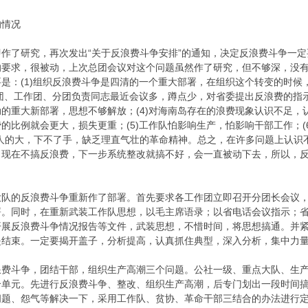
的情况
作了研究，再次发出“关于反浪费斗争安排”的通知，决定反浪费斗争一
的要求，很被动，上次总团会议对这个问题虽然作了研究，但不够深，没
是：(1)组织反浪费斗争是四清的一个重大部署，在组织这个转变的时
总团、工作团、分团负责同志最近会议多，蹲点少，对省委提出反浪费的指示
的重大新部署，思想不够解放；(4)对海南岛存在的浪费现象认识不足
的比例就会更大，损失更重；(5)工作队怕影响生产，怕影响干部工作；(
别人的大，下不了手，缺乏理直气壮的革命精神。总之，在许多问题上认识
。现在不搞反浪费，下一步系统整改就搞不好，会一直被动下去，所以，
大队的反浪费斗争重新作了部署。首先要求各工作团立即召开分团长会议
。同时，在重新武装工作队思想，以毛主席语录；以省电话会议指示；省
开展反浪费斗争情况报告等文件，武装思想，不惜时间，将思想搞通。并
是结束。一定要揭开盖子，分析提高，认真抓住典型，深入分析，集中力
浪费斗争，团结干部，组织生产高潮三个问题。公社一级、重点大队、生
个单元。先进行反浪费斗争、整改、组织生产高潮，后专门划出一段时间
问题、怨气等解决一下，采用工作队、贫协、革命干部三结合的办法进行