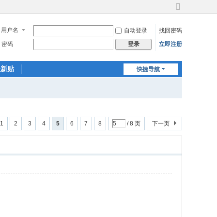
切
换
用户名
自动登录
找回密码
到
宽
密码
立即注册
登录
版
最新贴
快捷导航
1
2
3
4
5
6
7
8
/ 8 页
下一页