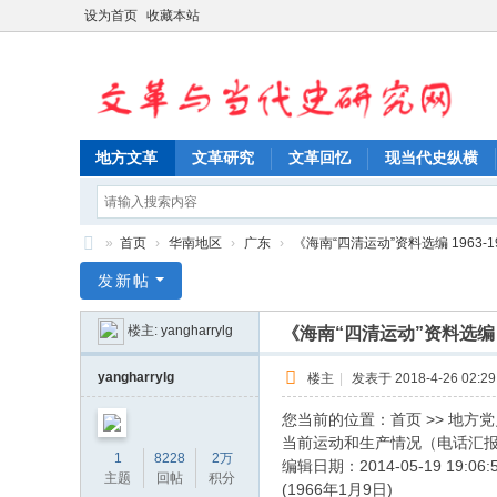
设为首页
收藏本站
地方文革
文革研究
文革回忆
现当代史纵横
»
首页
›
华南地区
›
广东
›
《海南“四清运动”资料选编 1963-19
文
发新帖
革
楼主:
yangharrylg
《海南“四清运动”资料选编 1
与
当
yangharrylg
楼主
|
发表于 2018-4-26 02:29
代
您当前的位置：首页 >> 地方党史 
史
当前运动和生产情况（电话汇
1
8228
2万
编辑日期：2014-05-19 19:
研
主题
回帖
积分
(1966年1月9日)