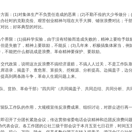
面：(1)对集体生产不负责任造成的恶果；(2)不勤不俭的大少爷做分；(
始办社时的克勤克俭、艰苦创业精神与现在大手大脚、铺张浪费对比；干
度对比；好坏典型的对比。
个界限：(1)搞科学实验，由于没有经验而造成失败的，精神上要给予鼓励
但是失败了，精神上要鼓励，不能反；(3)几年来，积极搞集体家当，
待，不能把什么都说成是浪费。革命精神要保护、要鼓励。
，交代政策，说明这次反浪费不搞经济退赔，不搞人人过关，不是工作队
主席语录，揭盖子、查危害、算损失、挖根源、分析提高。边揭盖子，边
争提高到两条路斗争，革命人生观问题上来。
作队、贫协、革命干部）“四共同”（共同揭盖子、共同总结、共同分析、
挥留队工作队的作用，大规模宣传反浪费成果、组织讨论，对群众进行再
立即召开了分团长紧急会议，传达贯彻省委电话会议精神和总团反浪费问
贫协代表会议。各工作团的公社三级干部会议于本月五至七日召开，时间五