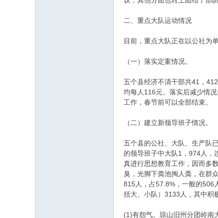
议，其他分团也转上团结干部
二、重点大队运动情况
目前，重点大队正在以公社为
（一）落实定案情况。
五个县经济不清干部共41，412
均每人116元。落实后减少情况分
工作，春节前可以全部结束。
（二）建立新领导班子情况。
五个县的公社、大队、生产队已
的领导班子中大队1，974人，
真进行思想教育工作，因而多
臭，光脚下粪池掏人粪，在群众
815人，占57.8%，一般的
括大、小队）3133人，其中积极
(1)有怨气。琼山旧州分团岭