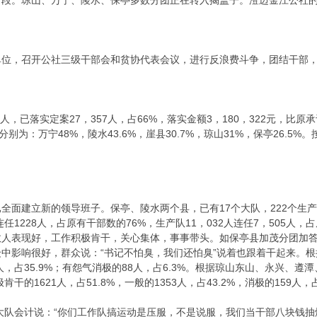
阶段。琼山、万宁、陵水、保亭多数分团正在转入揭盖子。澄迈金江公社
单位，召开公社三级干部会和贫协代表会议，进行反浪费斗争，团结干部
人，已落实定案27，357人，占66%，落实金额3，180，322元，比原承认数
别为：万宁48%，陵水43.6%，崖县30.7%，琼山31%，保亭26.5
全面建立新的领导班子。保亭、陵水两个县，已有17个大队，222个生
连任1228人，占原有干部数的76%，生产队11，032人连任7，505
数人表现好，工作积极肯干，关心集体，事事带头。如保亭县加茂分团加
中影响很好，群众说：“书记不怕臭，我们还怕臭”说着也跟着干起来。根
506人，占35.9%；有怨气消极的88人，占6.3%。根据琼山东山、永
肯干的1621人，占51.8%，一般的1353人，占43.2%，消极的159
南大队会计说：“你们工作队搞运动是压服，不是说服，我们当干部八块钱