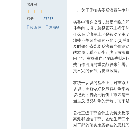
究
管理员
网
一、关于贯彻省委反浪费斗争
积分
27273
省委电话会议后，总团当晚立即
收听TA
发消息
斗争的认识，总是跟不上省委
什么在反浪费上老是被动？主要
浪费斗争调查研究不足；(2)
及时领会省委将反浪费当作运动
的本质，看不到生产少而有浪费
回了”。有些是自己的浪费比
费当作四清的重要战役来部署
搞不完的春节后要继续搞。
在统一认识的基础上，对重点
认识，重新做好反浪费斗争部署
议纪要；省委批转佛山市四清
当是反浪费斗争的开端，而不
公社三级干部会议主要解决反
高潮和团结干部、团结生产二
对干部的落实定案存在的思想