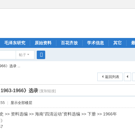
毛泽东研究
原始资料
百花齐放
学术信息
其它
帖子
搜
66》选录 ...
索
返回列表
963-1966》选录
[复制链接]
:55
|
显示全部楼层
>> 资料选编 >> 海南“四清运动”资料选编 >> 下册 >> 1966年
报）
06:57