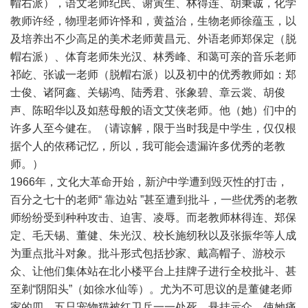
帽右派），语文老师纪民、谢寅生、林得连、胡秉诚，化学
教师许经，物理老师许怿和，黄益治，生物老师徐蕴玉，以
及培养出不少高足的美术老师黄昌元、外语老师郑保定（脱
帽右派）、体育老师朱光汉、林秀峰、和蔼可亲的音乐老师
祁屹、张诚一老师（脱帽右派）以及初中的优秀教师如：郑
士俊、诸阿鑫、关锡鸿、陆秀君、张象碧、章云裳、胡俊
声、陈昭华以及如慈母般的语文艾侠老师。他（她）们中的
许多人至今健在。（请谅解，限于当时我是中学生，仅仅根
据个人的依稀记忆，所以，我可能会遗漏许多优秀的老教
师。）
1966年，文化大革命开始，新沪中学遭到毁灭性的打击，
百分之七十的老师“ 靠边站 ”甚至遭到批斗，一些优秀的老教
师纷纷受到种种攻击、迫害、凌辱。而老教师林得连、郑保
定、毛天锡、董健、朱光汉、校长施纫秋以及张振华等人成
为重点批斗对象。批斗形式包括抄家、戴高帽子、游校示
众、让他们集体站在北小楼平台上挂牌子进行全校批斗、甚
至剃“阴阳头”（如徐水仙等）。尤为不可思议的是董健老师
家的四、五只宠物猫被红卫兵一一处死、悬挂示众，使她痛