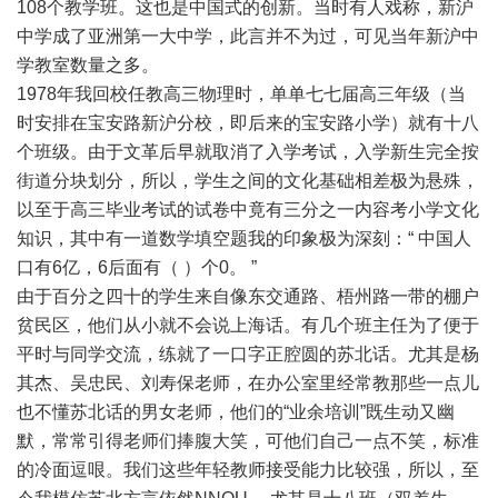
108个教学班。这也是中国式的创新。当时有人戏称，新沪
中学成了亚洲第一大中学，此言并不为过，可见当年新沪中
学教室数量之多。
1978年我回校任教高三物理时，单单七七届高三年级（当
时安排在宝安路新沪分校，即后来的宝安路小学）就有十八
个班级。由于文革后早就取消了入学考试，入学新生完全按
街道分块划分，所以，学生之间的文化基础相差极为悬殊，
以至于高三毕业考试的试卷中竟有三分之一内容考小学文化
知识，其中有一道数学填空题我的印象极为深刻：“ 中国人
口有6亿，6后面有（ ）个0。 ”
由于百分之四十的学生来自像东交通路、梧州路一带的棚户
贫民区，他们从小就不会说上海话。有几个班主任为了便于
平时与同学交流，练就了一口字正腔圆的苏北话。尤其是杨
其杰、吴忠民、刘寿保老师，在办公室里经常教那些一点儿
也不懂苏北话的男女老师，他们的“业余培训”既生动又幽
默，常常引得老师们捧腹大笑，可他们自己一点不笑，标准
的冷面逗哏。我们这些年轻教师接受能力比较强，所以，至