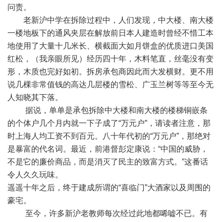
问责。
老新沪中学在拆除过程中，人们发现，中大楼、南大楼
一楼地板下的通风夹层在解放前日本人建造时曾经不惜工本
地使用了大量十几米长、横截面大如月饼盒的优质进口美国
红松，（我亲眼所见）经历四十年，木料笔直，丝毫没有变
形，木质也完好如初。拆房承包商因此而大发横财。更不用
说几棵非常值钱的高达几层楼的雪松、广玉兰树等等至今无
人知晓其下落。
据说，单单是承包拆除中大楼和南大楼的楼梯铜嵌条
的个体户几个月内就一下子成了“万元户”，请读者注意，那
时上海人均工资不到百元。八十年代初的“万元户”，那绝对
是暴富的代名词。最近，前港督彭定康说：“中国的威胁，
不是它的廉价商品，而是消灭了民主的致富方式。”这番话
令人久久玩味。
遥遥十年之后，终于建成所谓的“喜临门”大酒家以及周围的
豪宅。
至今，许多新沪老教师每次经过此地都唏嘘不已。有