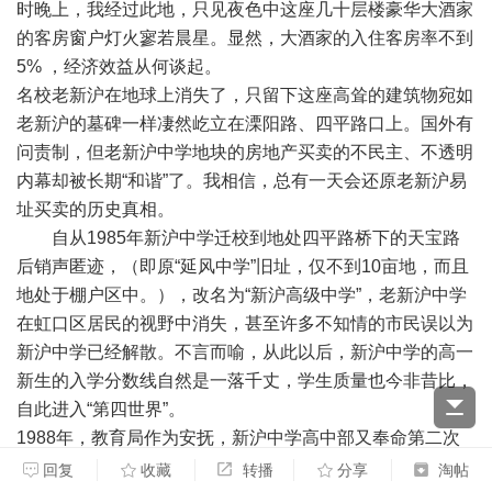
时晚上，我经过此地，只见夜色中这座几十层楼豪华大酒家
的客房窗户灯火寥若晨星。显然，大酒家的入住客房率不到
5% ，经济效益从何谈起。
名校老新沪在地球上消失了，只留下这座高耸的建筑物宛如
老新沪的墓碑一样凄然屹立在溧阳路、四平路口上。国外有
问责制，但老新沪中学地块的房地产买卖的不民主、不透明
内幕却被长期“和谐”了。我相信，总有一天会还原老新沪易
址买卖的历史真相。
自从1985年新沪中学迁校到地处四平路桥下的天宝路
后销声匿迹，（即原“延风中学”旧址，仅不到10亩地，而且
地处于棚户区中。），改名为“新沪高级中学”，老新沪中学
在虹口区居民的视野中消失，甚至许多不知情的市民误以为
新沪中学已经解散。不言而喻，从此以后，新沪中学的高一
新生的入学分数线自然是一落千丈，学生质量也今非昔比，
自此进入“第四世界”。
1988年，教育局作为安抚，新沪中学高中部又奉命第二次
搬迁。从天宝路搬到地处虹口区东北角、当时相当偏远的密
回复
收藏
转播
分享
淘帖