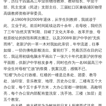
学，历任十四届高三毕业班物理教师、教研组长、中层干
部、民主党派（民进）支部主任、三届虹口区兼杨浦区物理
高级教师资格评审委员。
从1960年到2009年退休，从学生到教师，我就读于
此、立业于此。前后时间延续达四十余年，在母校，我经历
了三年“自然灾害”时期、目睹了文化大革命、改革开放、母
校原校址的拆毁和两次搬迁。以及2008年新沪中学的“无疾
而终”。老新沪的一草一木对我如此亲切，年华流逝，往事
如烟，一切仿佛电影般淡出。窗前灯下，凭着历历在目的记
忆，我运用初级电脑水平画出了一张六十年代老新沪的学校
平面图，供新沪中学校友参考，同时也作为一名66届高三中
毕业生对母校“亡故”的祭奠，抚案沉思，感慨不已。
“红楼“为办公行政楼。红楼的一楼是总务处、团委、教导
处、油印室、音乐教室、地理、历史办公室。二楼有五个大
办公室，每个五十多平方米，大办公室都一律朝南、高敞明
亮，每个办公室内部配有盥洗室，洗手池。三楼（加层）是
五个教室。
中大楼、南大楼皆为为解放前日本人所建西式洋房，两