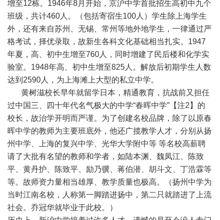
增至12栋。1946年8月开始，京沪中学首批招生高初中九个
班级，共计460人。（包括寄宿生100人）学生除上海学生
外，还有来自苏州、无锡、常州等地外地学生，一律通过严
格考试，择优录取，故新生各科文化基础相当扎实。1947
年夏，高、初中生增至760人，同时增建了民后楼和化学实
验室。1948年高、初中生增至825人。解放后初期学生人数
达到2590人，为上海滩上大型的私立中学。
黄树滋校长早年就留学日本，精通教育，抗战前又担任
过中国三、四十年代名气极大的中学“春晖中学”【注2】的
校长，故治学开明而严谨。为了创建名校品牌，除了以原春
晖中学的教师为主要班底外，他还广揽教学人才，分别从扬
州中学、上海的复兴中学、光华大学附中等 等名校高薪聘
请了大批有名望的教师和学者，如陆本渊、魏凤江、陈致
平、黄丹护、陈致平、励乃骥、蒋伯潜、胡斗文、丁浩霖等
等。故师资力量相当雄厚、教学质量也极高。（扬州中学为
当时江南名校，人称第一脚踏进扬中，第二只就踏进了上流
社会。乔冠华就毕业于此校。）