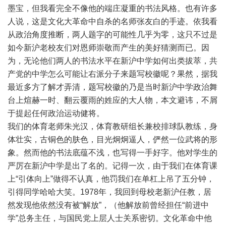
墨宝，但我看完全不像他的端庄凝重的书法风格。也有许多
人说，这是文化大革命中自杀的名师张友白的手迹。依我看
从政治角度推断，两人题字的可能性几乎为零，这只不过是
如今新沪老校友们对恩师崇敬而产生的美好猜测而已。因
为，无论他们两人的书法水平在新沪中学如何出类拔萃，共
产党的中学怎么可能让右派分子来题写校徽呢？果然，据我
最近多方了解才弄清，题写校徽的乃是当时新沪中学政治舞
台上煊赫一时、翻云覆雨的姓应的大人物，本文避讳，不屑
于提起任何政治运动健将。
我们的体育老师朱光汉，体育教研组长兼校排球队教练，身
体壮实，古铜色的肤色，目光炯炯逼人，俨然一位武将的形
象。然而他的书法底蕴不浅，也写得一手好字。他对学生的
严厉在新沪中学是出了名的。记得一次，由于我们在体育课
上“引体向上”做得不认真，他罚我们在单杠上吊了五分钟，
引得同学哈哈大笑。1978年，我回到母校老新沪任教，居
然发现他依然没有被“解放”，（他解放前曾经担任“前进中
学”总务主任，与国民党上层人士关系密切。文化革命中他