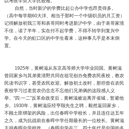
以考医学类大学比较难。
自然，当时新沪的学费比起公办中学也昂贵得多。
（高中每学期60大洋、相当于那时一个中级职员的月工资）
记得解放初我三哥和表哥同时考进新沪中学，由于表哥家境
不佳，读了半年，实在付不起学费，不得不转学到复兴中
学。在今天的虹口区的中学生看来，这种事几乎是本末倒
置。
1925年，黄树滋从东京高等师大学毕业回国。黄树滋
曾回家乡与其弟黄清野共同在祖宅创办免费农民夜校，教农
民读书识字，甚受农民欢迎。解放初土改时，那些曾在农民
夜校学习过老贫农仍念念不忘他们兄弟俩的这段感人义
举。“四·一二”反革命政变后，黄树滋被迫离开省城，暂避他
乡。1930年，黄树滋应经亨颐先生之聘，毅然返回家乡，
不顾土匪绑架的风险，出任春晖中学校长，并且连任达五年
之久，成为抗战前在春晖中学任期最长的一位校长。黄树滋
主持春晖中学校政，（春晖中学在三、四十年代是中国的名