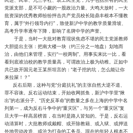
民进、民革、九三学社、农工民主党，几乎包括所有的民主
党派支部，是不可小觑的一股政治力量。大鸣大放时，一大
批资深的优秀教师纷纷抨击共产党员校长陆鼎丰根本不懂教
育，属于“外行领导内行”，致使新沪中学的教学质量滑坡、
高考升学率逐年下降，影响了名牌中学的声誉。
于是，当时一大批对教育现状焦虑不堪的民主党派教师
大胆提出主张：把南大楼一块（约三分之一地盘）划地而
治，由他们来管理，实行“一校两制”。用事实来比一比，看
看到底谁治校的教学质量高，可谓政治上极为幼稚。正如中
共已故开国元老王某所坦言的：“老子挖的坑，怎么能让你
来拉屎！？”
反右后期，这种与党“分庭抗礼”的主张自然大逆不道、
罪不容诛。反右运动结束，开始收网抓鱼，新沪中学里“揪
出”的右派分子、“历史反革命”的数量之多在上海的中学中名
列第一，成为反右斗争中的“重灾区”，与另一个“重灾区”复
旦大学一样高居榜首，在当时是路人皆知的。于是，反右运
动清算时，大批教师或戴帽、或开除教籍、或入狱、或押送
外地劳动改造、或沦为打杂的工务员。现在的年轻人根本不