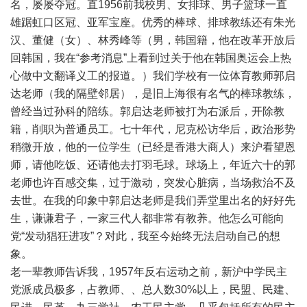
名，屡屡夺冠。直1956前我校男、女排球、男子篮球一直
雄踞虹口区冠、亚军宝座。优秀的棒球、排球教练还有朱光
汉、董健（女）、林秀峰等（男，韩国籍，他在改革开放后
回韩国，我在“参考消息”上看到过关于他在韩国奥运会上热
心做中文翻译义工的报道。）我们学校有一位体育教师郭启
达老师（我的隔壁邻居），是旧上海很有名气的棒球教练，
曾经当过孙科的陪练。郭启达老师被打为右派后，开除教
籍，削职为普通员工。七十年代，尼克松访华后，政治形势
稍微开放，他的一位学生（已经是香港大商人）来沪看望恩
师，请他吃饭、还请他去打羽毛球。球场上，年近六十的郭
老师也许百感交集，过于激动，突发心脏病，当场救治不及
去世。在我的印象中郭启达老师是我们弄堂里出名的好好先
生，谦谦君子，一家三代人都非常有教养。他怎么可能向
党“发动猖狂进攻”？对此，我至今始终无法启动自己的想
象。
老一辈教师告诉我，1957年反右运动之前，新沪中学民主
党派成员极多，占教师、、总人数30%以上，民盟、民建、