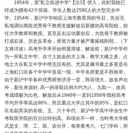
1954年，原“私立前进中学”【注3】併入，此时我校已
经成为拥有42个班级、学生人数达2590人的大型完全中
学。1954年，新沪中学响应上海市教育局的号召，先后无
私地调出两批优秀骨干教师支援解放后新建的高等院校，担
任大学教师和教授。直至反右运动重创后，大批骨干教师被
打成右派、历史反革命，师资力量才被严重摧残削弱，（下
文将详述）高考升学率开始明显滑坡。解放前，新沪中学作
为一所私立中学。在寸土如金的大上海，教学大楼之多、占
地之大在私立中学中绝无仅有的。尤其是藏书量之多更是在
上海虹口区各个中学中首屈一指，中学名师更是不胜枚举。
由于新沪中学各科优秀师资济济一堂，阵容强大。故名声在
外，新生来源好, 高一的录取比例大约为八、九取一，故高
考成绩极为出色。解放后从1948年一直到1958年我校高考
平均升学率高达98%，而且重点大学占其中的95%，是虹口
区名副其实的名校。五、六十年代，新沪中学高中毕业生中
考取医学院的百分比特别高。和现在不一样，当时考大学模
式是文、理、工、医、农分开，每类要考六、七门学科，所