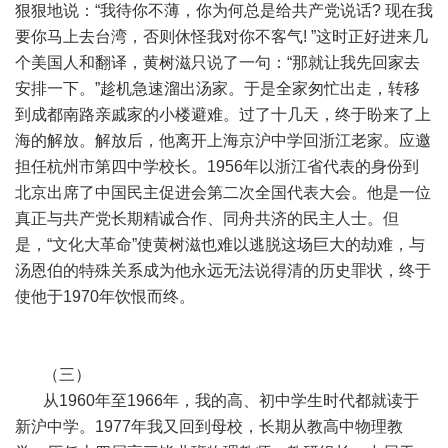
狠狠地说：“我待你不薄，你为何总是给共产党说话? 现在我
要你马上去台湾，否则休怪我对你不客气! ”这时正好进来几
个美国人和翻译，黄树滋只说了一句：“那就让我先回家去
安排一下。”趁机急速溜出汤家。于是全家匆忙出走，转移
到成都南路亲戚家的小楼避难。过了十几天，终于盼来了上
海的解放。解放后，他离开上海京沪中学回浙江老家。应邀
担任杭州市第四中学校长。1956年以浙江省代表的身份到
北京出席了中国民主促进会第二次全国代表大会。他是一位
真正与共产党长期精诚合作、同舟共济的民主人士。但
是，“文化大革命”使黄树滋也难以逃脱这场巨大的劫难，与
汤恩伯的特殊关系成为他永远无法说得清的历史罪状，终于
使他于1970年饮恨而终。
（三）
从1960年至1966年，我的高、初中学生时代都就读于
新沪中学。1977年我又回到母校，长期从教高中物理教