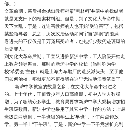
部。）
文革前期，幕后拼命抛出教师档案“黑材料”并暗中的操纵者
就是党支部下的档案材料组。但是，到了文化大革命中期，
天下大乱，于是，连迫害教师的人也开始“受迫害”了，包括
某些领导者。总之，历次政治运动如同宇宙“黑洞”的漩涡，
卷进去的不仅仅是千万冤屈受难者，也包括少数劣迹斑斑的
历史罪人。
到文化大革命后期，工宣队进驻新沪中学，工人阶级开始走
上教育领导舞台。那时的新沪中学的校长（当时称为学
校“革委会”主任）就是上海力车胎厂的造反派头头，至于他
们如何治校，那就更加不值得我在这里无端地浪费笔墨了。
新沪中学教室的数量之多，在文化大革命中出过名
的。七十年代，正值青少年人口高峰期，初中入学人数猛
增，为了容纳众多学生，教育局要求新沪中学大规模增加招
生班级数目。新沪中学也采用了其它中学一样的方法：上课
班级是两班倒，一半班级的学生上“早班”，下午两点钟放
学。另一半上“下午班”。于是，新沪中学一下子竟然扩充到