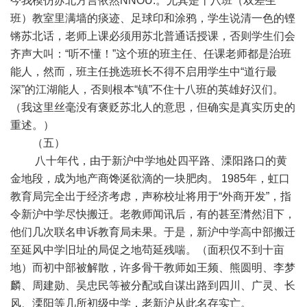
今我模仿苏北方言依然NNOU.。尤其是十八班（双差生
班）教室里满墙的痰迹、足球印和涂鸦，学生说清一色的铿
锵苏北话，老师上课必须用苏北普通话授课，否则学生们会
齐声大叫：“听不懂！”这个班的班主任、任课老师都是治班
能人，然而，班主任挑选班长不得不启用学生中“道行最
深”的江湖能人，否则根本“镇”不住十八班的英雄好汉们。
（我这里丝毫没有褒贬苏北人的意思，但确实是真实历史的
重述。）
（五）
八十年代，由于新沪中学地处四平路、溧阳路口的黄
金地段，成为地产商馋涎欲滴的一块肥肉。 1985年，虹口
教育局完全出于经济考虑，声称校址将用于“外商开发”，指
令新沪中学尽快搬迁。老教师闻讯后，有的甚至潸然泪下，
他们几次联名申诉教育局未果。于是，新沪中学高中部搬迁
至延风中学旧址的局促之地苟延残喘。（面积仅不到十亩
地）而初中部被解散，许多骨干教师如王频、熊圆明、李梦
麟、周建勋、吴忠民等被分配或自谋出路到四川、广灵、长
风、溧阳等几所初级中学，老新沪从此名存实亡。