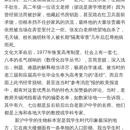
不欲生。高二年级一位语文老师（据说是唐学增老师）因为
曾经留法而被抄家，他藏起书房钥匙，甚至跪在红卫兵面前
求饶，但根本挡不住抄家风的洪流，最终他的大量珍贵藏书
依然被当场在弄堂里付之一炬。张友白老师绝望地自杀了，
毛天锡、校长施纫秋等人被长期“隔离审查”几年后忍辱抱病
而死。
文化大革命后，1977年恢复高考制度。社会上有一套七、
八本的名气很响的《数理化自学丛书》，言简意赅，深入浅
出，例题、难题的解释相当详尽，极易自学速成。被当时的
老三届和应届高中生毕业生奉为高考复习的“圣经”。而且市
面上此书经常脱销。甚至连当时“参考消息”报的欧美报道
中，都有对这套优秀丛书的特色大加赞扬的评论。当时，老
教师关锡鸿指着该书的编委名单，如数家珍地一一告诉我，
其中有六、七位都是反右前后出自老新沪中学的名师。他们
都是上海和各地大学的教授或学科专家。
新沪中学的生物标本室是我学生时代印象极深的地
方，它在南大楼侧面有一条单独的入口阶梯。我当学生时，