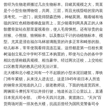
曾经为生物老师搬过几次生物标本。目睹其规模之大，简直
是个小型生物博物馆，共两、三层，而且光线昏暗的室内装
潢考究。一进门，就觉得阴森恐怖，神秘莫测。顺着铺有地
毯的深红色精致楼梯盘旋而上，至少能看到两具真正的人体
骷髅骨架站在那里凝视着你，使人毛骨悚然。还有珍贵的金
丝猴、小熊猫、猞猁标本、以及数以千计的动植物标本、模
型。尤其是浸在福尔马林玻璃瓶里的许多正常和畸形的胎、
幼儿标本，常常使我看得流连忘返。这些都是第一任校长黄
树滋创立私立中学时不惜工本购置的，即使与公办的各中学
相比也堪称颇具规模、相当豪华。经过两次迁校，上交给虹
口区教育局的教具已经无法计算。
北大楼和北小楼之间有一个不起眼的小型水泥旧建筑，厚铁
门终年紧锁，从来没人进去过。这是1945年前日本人所造
的钢骨水泥地道的入口，据老教师说，下面的地道宽四米、
两辆双斗摩托车可以并排行驶，地道长达三公里以上，直通
日本宪兵司令部。（即今天四川北路、黄渡路口、“天兴”百
货商场对面一排灰色大楼，抗战后曾经为国民党警备司令