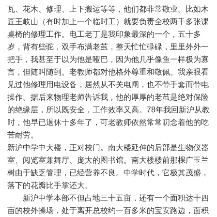
瓦、花木、修理、上下搬运等等，他们都非常敬业。比如木
匠王岐山（有时加上一个临时工）就要负责全校两千多张课
桌椅的修理工作。电工老丁是我印象最深的一个，五十多
岁，背有些驼，双手布满老茧，整天忙忙碌碌，里里外外一
把手，我甚至于以为他是哑巴，因为他几乎像鱼一样极为寡
言，但随叫随到。老教师都对他格外尊重和敬佩。我亲眼看
见过他修理用电设备，居然从不关电闸，也不带手套而带电
操作。据后来物理老师告诉我，他的厚厚的老茧是绝对保险
的绝缘层，所以既安全，工作效率又高。78年我回新沪从教
时，他早已退休十多年了，可老教师依然常常叨念着他的吃
苦耐劳。
新沪中学中大楼，正对校门。南大楼延伸的后部是生物仪器
室、阅览室兼舞厅、庞大的图书馆。南大楼楼前那棵广玉兰
树由于缺乏管理，已经营养不良。中学时代，它极其茂盛，
落下的花瓣比手掌还大。
新沪中学本部不但占地三十五亩，还有一个面积达十四
亩的校外操场，处于离开总校约一百多米的宝安路边，面积