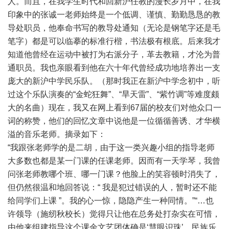
人。而且，在我学生时代和回新沪任教的漫长岁月中，在我
印象中的张诚一老师始终是一个低调、谨慎、勤勤恳恳的教
导处职员，他奉命书写的教导处通知（无论是钢笔字还是毛
笔字）都是可以临摹的标准行楷，书法极有根底。后来我才
知道他曾经在运动中被打为右派分子，革去教籍，才沦为普
通职员。我也亲眼看到他在六十年代曾经成功地培养出一支
庞大的新沪中学民乐队。（那时我正在新沪中学念初中，听
过这个乐队演奏的“金蛇狂舞”、“旱天雷”、“紫竹调”等难度颇
大的名曲）现在，我又在网上看到67届的校友们对他众口一
词的称赞，他们的回忆文章中说他是一位循循善诱、才华横
溢的音乐老师。摘录如下：
“我跟张老师学的是二胡，由于这一类兴趣小组的指导老师
大多数也都是某一门课的任课老师。因而有一天学琴，我曾
问张老师教哪个班、哪一门课？他脸上的笑容顿时消失了，
但仍然很温和地回答说：“ 我是犯过错误的人，暂时还不能
给同学们上课 ”。我的心一惊，隐隐产生一种同情。”“…也
许领导（施纫秋校长）觉得只让他在总务处打杂实在可惜，
由他来组建指导这个课余文艺团体确是‘慧眼识珠’。民族乐