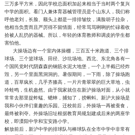
三万多平方米，因此学校总面积加起来相当于当时两个复兴
中学的面积。看门人兼体育器械管理员是个山东人，我们称
呼他老刘，长脸、额头上都是一排排皱纹，满脸胡子拉杂，
他相当负责而且严厉得不留情面，经常骂骂咧咧的忙碌着收
拾被人乱扔的器械。所以，年轻的体育教师和调皮的学生都
害怕他。
大操场边有一个室内体操棚，三百五十米跑道、三个排
球场、三个篮球场、田径、沙坑场地。西北、东北角各有一
个国民党时代阴森森的钢筋水泥大地堡，一个上半截已经炸
毁，另一个里面黑洞洞的。暑假期间，一下雨，除了操场跑
道，百草疯长，几乎齐膝高，一片片青翠翠的巨大草地，虫
吟蛙鸣，生机盎然。由于我家就住在新沪操场对面，从小就
常常去那里捉蚱蜢、蟋蟀，捕知了，捞蝌蚪。新沪大操场是
我和小伙伴们童趣的乐园。迁校前后，外操场一再被蚕食，
最终被剥夺。外操场旧址根据教育局规划建成后来的两座学
校，即溧阳中学和宝安路小学。
解放前后，新沪中学的排球队与棒球队在全市中学中非常有