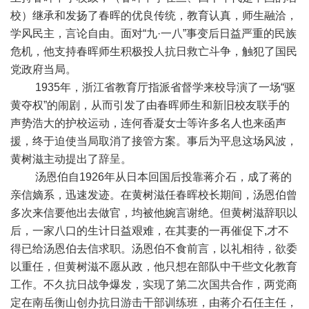
校）继承和发扬了春晖的优良传统，教育认真，师生融洽，
学风民主，言论自由。面对“九·一八”事变后日益严重的民族
危机，他支持春晖师生积极投人抗日救亡斗争，触犯了国民
党政府当局。
1935年，浙江省教育厅指派省督学来校导演了一场“驱
黄夺权”的闹剧，从而引发了由春晖师生和新旧校友联手的
声势浩大的护校运动，连何香凝女士等许多名人也来函声
援，终于迫使当局取消了接管方案。事后为平息这场风波，
黄树滋主动提出了辞呈。
汤恩伯自1926年从日本回国后投靠蒋介石，成了蒋的
亲信嫡系，迅速发迹。在黄树滋任春晖校长期间，汤恩伯曾
多次来信要他出去做官，均被他婉言谢绝。但黄树滋辞职以
后，一家八口的生计日益艰难，在其妻的一再催促下,才不
得已给汤恩伯去信求职。汤恩伯不食前言，以礼相待，欲委
以重任，但黄树滋不愿从政，他只想在部队中干些文化教育
工作。不久抗日战争爆发，实现了第二次国共合作，两党商
定在南岳衡山创办抗日游击干部训练班，由蒋介石任主任，