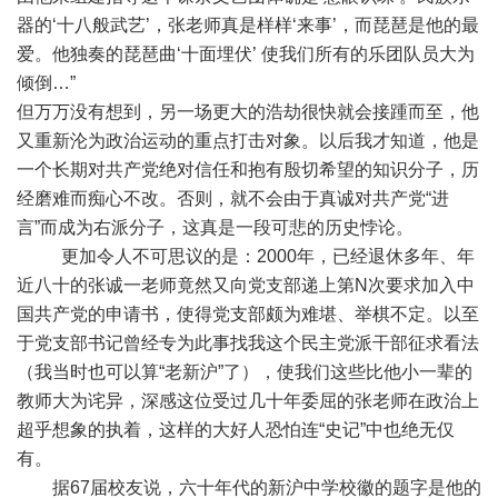
器的‘十八般武艺’，张老师真是样样‘来事’，而琵琶是他的最
爱。他独奏的琵琶曲‘十面埋伏’ 使我们所有的乐团队员大为
倾倒…”
但万万没有想到，另一场更大的浩劫很快就会接踵而至，他
又重新沦为政治运动的重点打击对象。以后我才知道，他是
一个长期对共产党绝对信任和抱有殷切希望的知识分子，历
经磨难而痴心不改。否则，就不会由于真诚对共产党“进
言”而成为右派分子，这真是一段可悲的历史悖论。
更加令人不可思议的是：2000年，已经退休多年、年
近八十的张诚一老师竟然又向党支部递上第N次要求加入中
国共产党的申请书，使得党支部颇为难堪、举棋不定。以至
于党支部书记曾经专为此事找我这个民主党派干部征求看法
（我当时也可以算“老新沪”了），使我们这些比他小一辈的
教师大为诧异，深感这位受过几十年委屈的张老师在政治上
超乎想象的执着，这样的大好人恐怕连“史记”中也绝无仅
有。
据67届校友说，六十年代的新沪中学校徽的题字是他的