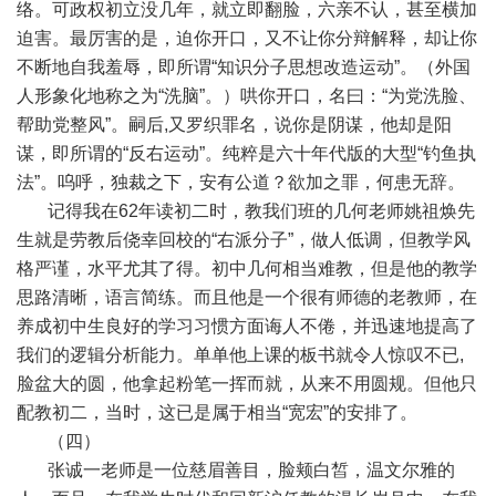
络。可政权初立没几年，就立即翻脸，六亲不认，甚至横加
迫害。最厉害的是，迫你开口，又不让你分辩解释，却让你
不断地自我羞辱，即所谓“知识分子思想改造运动”。（外国
人形象化地称之为“洗脑”。）哄你开口，名曰：“为党洗脸、
帮助党整风”。嗣后,又罗织罪名，说你是阴谋，他却是阳
谋，即所谓的“反右运动”。纯粹是六十年代版的大型“钓鱼执
法”。呜呼，独裁之下，安有公道？欲加之罪，何患无辞。
记得我在62年读初二时，教我们班的几何老师姚祖焕先
生就是劳教后侥幸回校的“右派分子”，做人低调，但教学风
格严谨，水平尤其了得。初中几何相当难教，但是他的教学
思路清晰，语言简练。而且他是一个很有师德的老教师，在
养成初中生良好的学习习惯方面诲人不倦，并迅速地提高了
我们的逻辑分析能力。单单他上课的板书就令人惊叹不已,
脸盆大的圆，他拿起粉笔一挥而就，从来不用圆规。但他只
配教初二，当时，这已是属于相当“宽宏”的安排了。
（四）
张诚一老师是一位慈眉善目，脸颊白皙，温文尔雅的