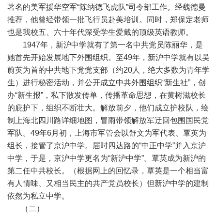
著名的美军援华空军“陈纳德飞虎队”司令部工作。经魏德曼
推荐，他曾经带领一批飞行员赴美培训。同时，郑保定老师
也是我校五、六十年代深受学生爱戴的顶级英语教师。
1947年，新沪中学就有了第一名中共党员陈丽华，是
她首先开始发展地下外围组织。至49年，新沪中学就有以吴
蔚英为首的中共地下党党支部（约20人，绝大多数为青年学
生）进行秘密活动，并公开成立中共外围组织“新生社”，创
办“新生报”，私下散发传单，传播革命思想，在黄树滋校长
的庇护下，组织不断壮大。解放前夕，他们成立护校队，绘
制上海北四川路详细地图，冒雨带领解放军迂回包围国民党
军队。49年6月初，上海市军管会以舒文为军代表、覃英为
组长，接管了京沪中学。届时四达路的“中正中学”并入京沪
中学，于是，京沪中学更名为“新沪中学”。覃英成为新沪的
第二任中共校长。（根据网上的回忆录，覃英是一个相当富
有人情味、又相当民主的共产党员校长）但新沪中学的建制
依然为私立中学。
（二）