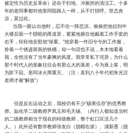
被定性为历史反革命）还在干扫地、冲厕所的清洁工。十多
年的老同事都对他形同陌路人一样，从不打招呼。世态炎
凉，莫过此。
当我一眼认出他时，忍不住一阵悲凉。偷偷把他拉到中
大楼后面一个阴暗的甬道里，紧紧地握住他戴着工作手套的
右手，轻轻地安慰他“保重。”他穿着一件旧兮兮的工作服，
拎着一个锈迹斑斑的铁桶，却一句话也不说，木木地看着
我，全然没有了当年豪爽的风度。我常常私下诧异，为什么
那个时代人的形象往往会有那么大的落差，今为座上客，明
为阶下囚。形同冰火两重天。（注：直到八十年代初朱光汉
老师才被“解放”）
但是反右运动之后，我校仍有不少“硕果仅存”的优秀教
师。如化学二级教师尹凤玉和毛天锡、（内行人都知道当时
的二级教师相当于现在的特级教师，整个虹口区没几个
人。）此外还有数学教师张友白（脱帽右派）、浦新墨（脱