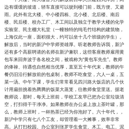
边有缓缓的坡道，轿车直接可以驶到楼门前，既方便、又避
雨。此外有北大楼、中小楼四栋、北小楼、北后楼、南后
楼、民后楼、校办工厂、木工间以及独立于教学大楼的化学
实验室、民主棚大礼堂（一幢独特的纯毛竹结构的建筑物，
上海仅此一座，面积很大，约可以坐十几个班级的学生）。
解放后，当时的新沪中学师资雄厚。听老教师告诉我，新沪
还有多个高薪聘请的名师在新沪兼职，这些客座教师雇用黄
包车来回奔波于各名校之间，被戏称为“黄包车先生”。教师
的俸禄、待遇也自然相当优厚，直至五十年代末，教师的午
餐仍旧沿行解放前的包桌制，教师不吃食堂，六人一桌，五
菜一汤。中午下课，学生们常常看见四川路大饭店的几个伙
计用扁担挑着热腾腾的饭菜大蒸笼，往教师食堂里送。据老
教师说，那时，每天上班前，学校工友早已把办公室垃圾清
空，打扫得干干净净。如果教师在办公桌上放上茶叶罐，那
么，教师上班时，一杯热茶已经为你泡好了。六十年代，，
新沪中学只有七八个工友，却管理着一大摊事，效率非常
高。从打扫校园、办公室到张罗学生食堂、木工、电工、泥