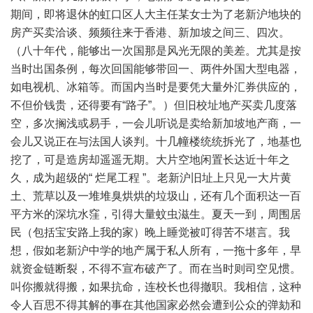
期间，即将退休的虹口区人大主任某女士为了老新沪地块的
房产买卖洽谈、频频往来于香港、新加坡之间三、四次。
（八十年代，能够出一次国那是风光无限的美差。尤其是按
当时出国条例，每次回国能够带回一、两件外国大型电器，
如电视机、冰箱等。而国内当时是要凭大量外汇券供应的，
不但价钱贵，还得要有“路子”。）但旧校址地产买卖几度落
空，多次搁浅或易手，一会儿听说是卖给新加坡地产商，一
会儿又说正在与法国人谈判。十几幢楼统统拆光了，地基也
挖了，可是造房却遥遥无期。大片空地闲置长达近十年之
久，成为超级的“ 烂尾工程 ”。老新沪旧址上只见一大片黄
土、荒草以及一堆堆臭烘烘的垃圾山，还有几个面积达一百
平方米的深坑水窪，引得大量蚊虫滋生。夏天一到，周围居
民（包括宝安路上我的家）晚上睡觉被叮得苦不堪言。我
想，假如老新沪中学的地产属于私人所有，一拖十多年，早
就资金链断裂，不得不宣布破产了。而在当时则司空见惯。
叫你搬就得搬，如果抗命，连校长也得撤职。我相信，这种
令人百思不得其解的事在其他国家必然会遭到公众的弹劾和