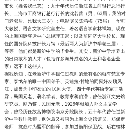
市长（姓名我已忘）；九十年代历任浙江省工商银行总行行
长、上海市工商银行总行行长的沈若蕾（男，63届，我的对
门老邻居、比我大三岁）；电影演员陈鸿梅（75届）；华师
大教授、语言文学研究室主任、著名语言学家林祥媚。现在
的上海国际客运中心总经理王迟；以及前同济大学校长、现
任的国务院科技部长万钢（最后两人为新沪中学老三届），
等等，他们都是新沪中学的毕业生。其实，新沪中学培养出
的出类拔萃的人才（包括许多海外成名的人士和著名企业
家）远不止这些人。
据我所知，在老新沪中学担任过教师的最有名的就有梵文专
家、泰戈尔的唯一中国弟子、英迪拉·甘地的同窗好友魏凤
江，被誉为中印友谊的“民间大使、 四十年代英语专家丁浩
霖，民国元老、著名学者、教育家蒋伯潜，曾任浙江文史馆
研究员。励乃骥，民国元老，1926年就加入孙文主义学
会，曾经历任故宫博物院南京分院院长，五十年代曾任过新
沪中学数理教师，退休后又被聘为上海文史馆馆员。郑保定
老师，抗战时为盟军的翻译，参加过衡阳保卫战。后在桂林