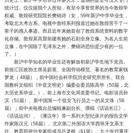
历史上，新沪中学培养过许多人才，遗憾的是至今没人专门
统计过。仅仅据我个人所知，有至今享誉世界的当今敦煌学
权威、敦煌研究院院长樊锦诗（女，59年新沪中学毕业生，
考取北大考古系。电视中曾经系列报道过她在敦煌苦干了一
辈子的感人事迹。而且近年来她首创了敦煌系统资料的数字
化存储。敦煌莫高窟前建有她的石刻全身立像。为名人生前
立像，在中国除了毛泽东之外，樊锦诗恐怕是少有的一位
了。）
新沪中学知名的毕业生还有解放初新沪学生地下党员、
前徐汇区政协主席吴蔚英、全国劳动模范、著名的教育家钱
梦龙（ 48届），前中国社会科学院历史研究所所长、联合
国教科文组织《中亚文明史》编委会委员陈高华（50届，北
大历史系毕业。）、前上海市文化局党委书记、电影演员孙
滨（51届）、新中国第一个批女飞行员之一的吴文珠（56
届）；前中央电视台总编辑兼副台长、撰稿《话说长江》、
《话说运河》、《潘汉年》等一系列大型纪录片的报告文学
作家陈汉元（56届）、北京第二外国语大学西班牙文系主
任、教育部评估专家组成员吕龙根（61届）、九十年代重庆