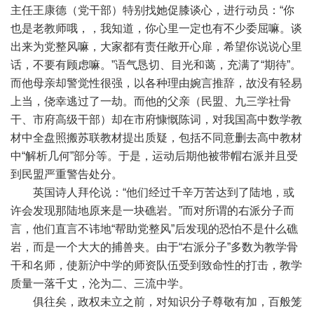
主任王康德（党干部）特别找她促膝谈心，进行动员：“你
也是老教师哦，，我知道，你心里一定也有不少委屈嘛。谈
出来为党整风嘛，大家都有责任敞开心扉，希望你说说心里
话，不要有顾虑嘛。”语气恳切、目光和蔼，充满了“期待”。
而他母亲却警觉性很强，以各种理由婉言推辞，故没有轻易
上当，侥幸逃过了一劫。而他的父亲（民盟、九三学社骨
干、市府高级干部）却在市府慷慨陈词，对我国高中数学教
材中全盘照搬苏联教材提出质疑，包括不同意删去高中教材
中“解析几何”部分等。于是，运动后期他被带帽右派并且受
到民盟严重警告处分。
英国诗人拜伦说：“他们经过千辛万苦达到了陆地，或
许会发现那陆地原来是一块礁岩。”而对所谓的右派分子而
言，他们直言不讳地“帮助党整风”后发现的恐怕不是什么礁
岩，而是一个大大的捕兽夹。由于“右派分子”多数为教学骨
干和名师，使新沪中学的师资队伍受到致命性的打击，教学
质量一落千丈，沦为二、三流中学。
俱往矣，政权未立之前，对知识分子尊敬有加，百般笼