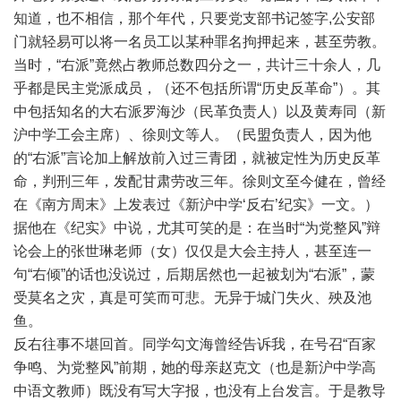
知道，也不相信，那个年代，只要党支部书记签字,公安部
门就轻易可以将一名员工以某种罪名拘押起来，甚至劳教。
当时，“右派”竟然占教师总数四分之一，共计三十余人，几
乎都是民主党派成员，（还不包括所谓“历史反革命”）。其
中包括知名的大右派罗海沙（民革负责人）以及黄寿同（新
沪中学工会主席）、徐则文等人。（民盟负责人，因为他
的“右派”言论加上解放前入过三青团，就被定性为历史反革
命，判刑三年，发配甘肃劳改三年。徐则文至今健在，曾经
在《南方周末》上发表过《新沪中学‘反右’纪实》一文。）
据他在《纪实》中说，尤其可笑的是：在当时“为党整风”辩
论会上的张世琳老师（女）仅仅是大会主持人，甚至连一
句“右倾”的话也没说过，后期居然也一起被划为“右派”，蒙
受莫名之灾，真是可笑而可悲。无异于城门失火、殃及池
鱼。
反右往事不堪回首。同学勾文海曾经告诉我，在号召“百家
争鸣、为党整风”前期，她的母亲赵克文（也是新沪中学高
中语文教师）既没有写大字报，也没有上台发言。于是教导