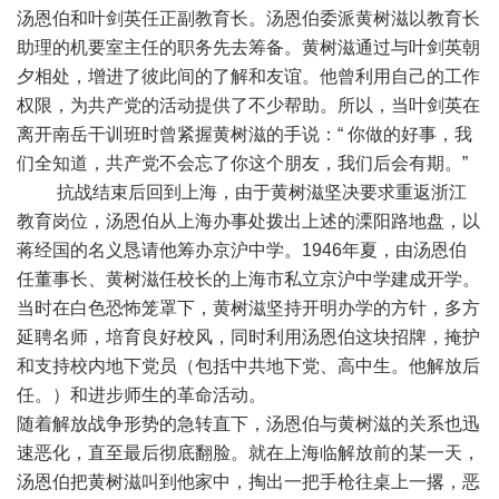
汤恩伯和叶剑英任正副教育长。汤恩伯委派黄树滋以教育长
助理的机要室主任的职务先去筹备。黄树滋通过与叶剑英朝
夕相处，增进了彼此间的了解和友谊。他曾利用自己的工作
权限，为共产党的活动提供了不少帮助。所以，当叶剑英在
离开南岳干训班时曾紧握黄树滋的手说：“ 你做的好事，我
们全知道，共产党不会忘了你这个朋友，我们后会有期。”
抗战结束后回到上海，由于黄树滋坚决要求重返浙江
教育岗位，汤恩伯从上海办事处拨出上述的溧阳路地盘，以
蒋经国的名义恳请他筹办京沪中学。1946年夏，由汤恩伯
任董事长、黄树滋任校长的上海市私立京沪中学建成开学。
当时在白色恐怖笼罩下，黄树滋坚持开明办学的方针，多方
延聘名师，培育良好校风，同时利用汤恩伯这块招牌，掩护
和支持校内地下党员（包括中共地下党、高中生。他解放后
任。）和进步师生的革命活动。
随着解放战争形势的急转直下，汤恩伯与黄树滋的关系也迅
速恶化，直至最后彻底翻脸。就在上海临解放前的某一天，
汤恩伯把黄树滋叫到他家中，掏出一把手枪往桌上一撂，恶