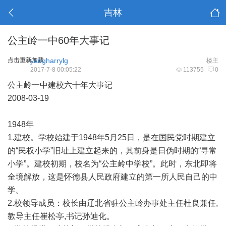
吉林
公主岭一中60年大事记
点击重新加载
yangharrylg
楼主
2017-7-8 00:05:22
113755
0
公主岭一中建校六十年大事记
2008-03-19
1948年
1.建校。学校始建于1948年5月25日，是在国民党时期建立
的“民权小学”旧址上建立起来的，其前身是日伪时期的“寻常
小学”。建校初期，校名为“公主岭中学校”。此时，东北即将
全境解放，这是怀德县人民政府建立的第一所人民自己的中
学。
2.校领导成员：校长由辽北省驻公主岭办事处主任杜良兼任,
教导主任崔松亭,书记孙迪化。