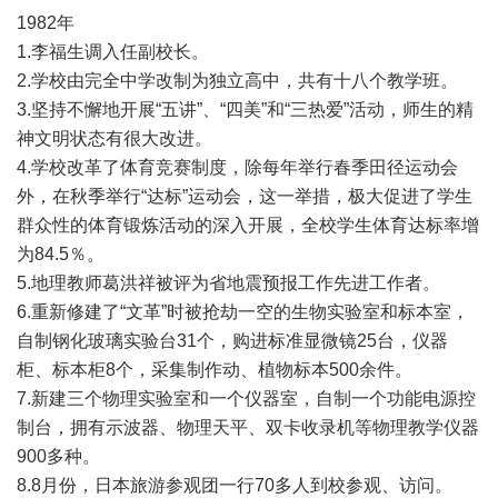
1982年
1.李福生调入任副校长。
2.学校由完全中学改制为独立高中，共有十八个教学班。
3.坚持不懈地开展“五讲”、“四美”和“三热爱”活动，师生的精
神文明状态有很大改进。
4.学校改革了体育竞赛制度，除每年举行春季田径运动会
外，在秋季举行“达标”运动会，这一举措，极大促进了学生
群众性的体育锻炼活动的深入开展，全校学生体育达标率增
为84.5％。
5.地理教师葛洪祥被评为省地震预报工作先进工作者。
6.重新修建了“文革”时被抢劫一空的生物实验室和标本室，
自制钢化玻璃实验台31个，购进标准显微镜25台，仪器
柜、标本柜8个，采集制作动、植物标本500余件。
7.新建三个物理实验室和一个仪器室，自制一个功能电源控
制台，拥有示波器、物理天平、双卡收录机等物理教学仪器
900多种。
8.8月份，日本旅游参观团一行70多人到校参观、访问。