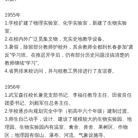
1955年
1.学校扩建了物理实验室、化学实验室，新建了生物实验
室。
2.在校内外广泛觅集文物，充实史地教学设备。
3.暑假，除留部分教师护校外，其余教师全都到长春参加“肃
反”学习班。在推迟开学后，仍有部分历史问题没搞清楚的
教师继续“学习”。
4.省男排来校访问，并与校教工男排进行了友谊赛。
1956年
1.武宝森任校长兼党支部书记、李福任教导主任、田俊良任
团委书记、刘殿军任总务主任。
2.学校逐步向规划完全中学（初高中六个年级）建制过渡。
3.师生自己动手，设计、建设了规模较大的生物实验园、地
理园。生物实验园内有温室、禽舍、兽舍、果树区、作物
区；地理园有假山、瀑布、河流、气象设施等。