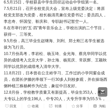
6.5月15日，学校获县中学生田径运动会中学组第一名。
7.5月21日，召开全校党员大会，宣布上级党委决定：将原
校党支部改为党委，校长杨清亮兼任党委书记；委员四人，
李忠奇、怀国玺、靳庆和、专职副书记暂空一人。
8.在市举行的“五·四”青年音乐会上，学校出演的二个节目，
获得一、三等奖。
9.5月份，高三毕业生赵继海、刘利、郑士刚三名学生被选
拔为飞行员。
10.7月份高考，李岩松、杨玉琦、金光海、蔡兆华同学以优
异的成绩考入北京大学，孙士海、杨宪庆、常跃辉、王颖秋
同学以优异的成绩考入清华大学。
11.8月2日，日本曾在公主岭学习、工作过的小学同窗会成
员，在团长伊滕的率领下一行30多人到校参观，并在操场西
侧种植三株杨树作为纪念，象征中日友好。
12.8月份，学校教学质量又有新提高，毕业生353人，考取
大专以上的学生196人，中专20人，大专升学率为55.5％，
大中专升学率61.2％（不含补习班大专51人，中专28
回复
收藏
转播
分享
淘帖