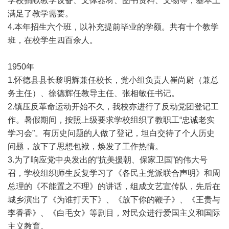
学校捐献教学设备、文体器材、图书资料、文物等，基本上
满足了教学需要。
4.本年招生六个班，以补充提前毕业的学额。共有十个教学
班，在校学生四百余人。
1950年
1.怀德县县长黎明辉兼任校长，党小组负责人崔尚尉（兼总
务主任）、徐德辉任教导主任、张相敏任书记。
2.镇压反革命运动开始不久，我校亦进行了反动党团登记工
作。暑假期间，按照上级要求学校组织了教职工“忠诚老实
学习会”。有历史问题的人做了登记，坦白交待了个人历史
问题，放下了思想包袱，焕发了工作热情。
3.为了响应党中央发出的“抗美援朝、保家卫国”的伟大号
召，学校组织师生反复学习了《各民主党派联合声明》和周
总理的《不能置之不理》的讲话，组成文艺宣传队，先后在
城乡演出了《为谁打天下》、《放下你的鞭子》、《王贵与
李香香》、《白毛女》等剧目，对民众进行爱国主义和国际
主义教育。