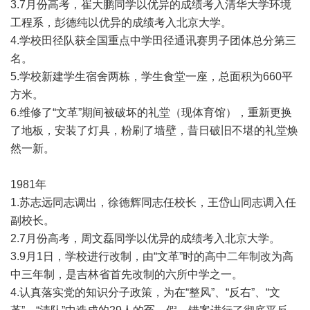
3.7月份高考，崔大鹏同学以优异的成绩考入清华大学环境
工程系，彭德纯以优异的成绩考入北京大学。
4.学校田径队获全国重点中学田径通讯赛男子团体总分第三
名。
5.学校新建学生宿舍两栋，学生食堂一座，总面积为660平
方米。
6.维修了“文革”期间被破坏的礼堂（现体育馆），重新更换
了地板，安装了灯具，粉刷了墙壁，昔日破旧不堪的礼堂焕
然一新。
1981年
1.苏志远同志调出，徐德辉同志任校长，王岱山同志调入任
副校长。
2.7月份高考，周文磊同学以优异的成绩考入北京大学。
3.9月1日，学校进行改制，由“文革”时的高中二年制改为高
中三年制，是吉林省首先改制的六所中学之一。
4.认真落实党的知识分子政策，为在“整风”、“反右”、“文