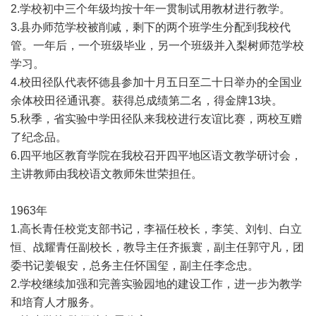
2.学校初中三个年级均按十年一贯制试用教材进行教学。
3.县办师范学校被削减，剩下的两个班学生分配到我校代
管。一年后，一个班级毕业，另一个班级并入梨树师范学校
学习。
4.校田径队代表怀德县参加十月五日至二十日举办的全国业
余体校田径通讯赛。获得总成绩第二名，得金牌13块。
5.秋季，省实验中学田径队来我校进行友谊比赛，两校互赠
了纪念品。
6.四平地区教育学院在我校召开四平地区语文教学研讨会，
主讲教师由我校语文教师朱世荣担任。
1963年
1.高长青任校党支部书记，李福任校长，李笑、刘钊、白立
恒、战耀青任副校长，教导主任齐振寰，副主任郭守凡，团
委书记姜银安，总务主任怀国玺，副主任李念忠。
2.学校继续加强和完善实验园地的建设工作，进一步为教学
和培育人才服务。