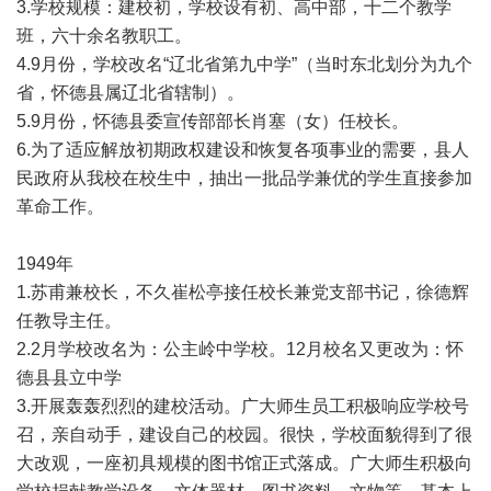
3.学校规模：建校初，学校设有初、高中部，十二个教学
班，六十余名教职工。
4.9月份，学校改名“辽北省第九中学”（当时东北划分为九个
省，怀德县属辽北省辖制）。
5.9月份，怀德县委宣传部部长肖塞（女）任校长。
6.为了适应解放初期政权建设和恢复各项事业的需要，县人
民政府从我校在校生中，抽出一批品学兼优的学生直接参加
革命工作。
1949年
1.苏甫兼校长，不久崔松亭接任校长兼党支部书记，徐德辉
任教导主任。
2.2月学校改名为：公主岭中学校。12月校名又更改为：怀
德县县立中学
3.开展轰轰烈烈的建校活动。广大师生员工积极响应学校号
召，亲自动手，建设自己的校园。很快，学校面貌得到了很
大改观，一座初具规模的图书馆正式落成。广大师生积极向