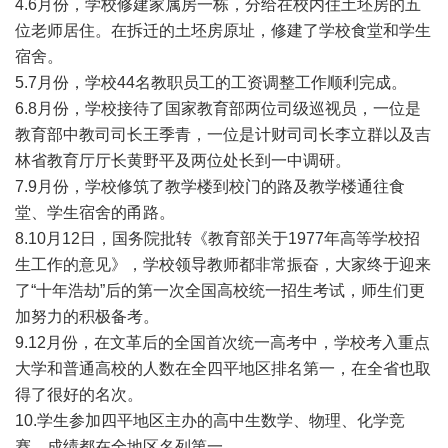
4.6月份，学校修建家属房一栋，分给在校内住土坯房的五
位老师居住。在拆迁的土坯房原址，修建了学校食堂和学生
宿舍。
5.7月份，学校44名教职员工的工资调整工作顺利完成。
6.8月份，学校接待了国家教育部两位司级巡视员，一位是
教育部中教司司长王季青，一位是计财司司长李立群以及吉
林省教育厅厅长黄野平及两位处长到一中调研。
7.9月份，学校修筑了教学楼到校门的路及教学楼通往食
堂、学生宿舍的甬路。
8.10月12日，国务院批转《教育部关于1977年高等学校招
生工作的意见》，学校领导教师都非常振奋，大家终于迎来
了“十年浩劫”后的第一次全国高校统一招生考试，师生们更
加努力的积极备考。
9.12月份，在文革后的全国首次统一高考中，学校考入重点
大学和普通高校的人数在全四平地区排名第一，在全省也取
得了很好的名次。
10.学生参加四平地区主办的高中生数学、物理、化学竞
赛，成绩都在全地区名列第一。