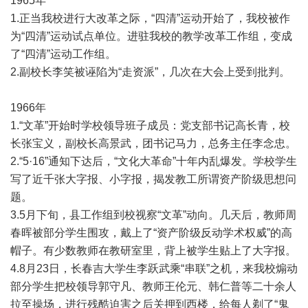
1965年
1.正当我校进行大改革之际，“四清”运动开始了，我校被作
为“四清”运动试点单位。进驻我校的教学改革工作组，变成
了“四清”运动工作组。
2.副校长李笑被诬陷为“走资派”，几次在大会上受到批判。
1966年
1.“文革”开始时学校领导班子成员：党支部书记高长青，校
长张宝义，副校长高景武，团书记马力，总务主任李念忠。
2.“5·16”通知下达后，“文化大革命”十年内乱爆发。学校学生
写了近千张大字报、小字报，揭发教工所谓资产阶级思想问
题。
3.5月下旬，县工作组到校视察“文革”动向。几天后，教师周
春晖被部分学生围攻，戴上了“资产阶级反动学术权威”的高
帽子。有少数教师在教研室里，背上被学生贴上了大字报。
4.8月23日，长春吉大学生李跃武乘“串联”之机，来我校煽动
部分学生把校领导郭守凡、教师王伦元、韩仁普等二十余人
拉至操场，进行残酷迫害之后关押到西楼，给每人剃了“鬼