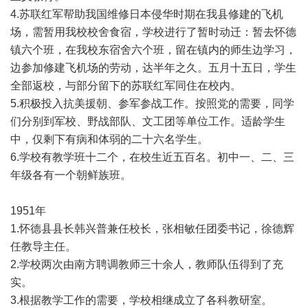
4.苏联红军帮助我国维修日本侵华时期在我县修建的飞机
场，需暂用我校校舍食宿，学校进行了暂时动迁：暂去怀德
镇六个班，在我校东宿舍六个班，留在镇内的师生边学习，
边参加修建飞机场的劳动，达半年之久。五月十五日，学生
全部返校，与部分留下的苏联红军同住在校内。
5.积极投入抗美援朝、参军参战工作。按照党的需要，同学
们分别到军校、野战部队、文工团等单位工作。适龄学生
中，仅剩下有病和体弱的二十六名学生。
6.学校有教学班十二个，在校生近五百名。初中一、二、三
年级各有一个朝鲜族班。
1951年
1.怀德县县长韩兴普兼任校长，张相敏任团委书记，徐德辉
任教导主任。
2.学校两次由南方聘调教师三十余人，教师队伍得到了充
实。
3.根据教学工作的需要，学校相继成立了各科教研室。