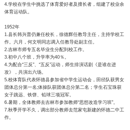
4.学校在学生中挑选了体育爱好者及擅长者，组建了校业余
体育运动队。
1952年
1.县长韩兴普仍兼任校长，徐德辉任教导主任，主持学校工
作。六月，何文明同志调入任教导处副主任。
2.吉林市师专五名毕业生分配到校工作。
3.初中八个班，升学率为40％。
4.为配合“三反”、“五反”运动，师生排演话剧《是谁在进
攻》，共演出六场。
5.校体育队代表怀德县参加省中学生运动会，田径队获男女
团体总分第一名;体操队获团体总分第二名；学生石宝珠获
女子跳远、铁饼、铅球三项冠军。
6.暑期，全体教师去吉林市参加教师“思想改造学习班”。
7.秋季开学不久，调出部分教师去范家屯新建的怀德二中工
作。