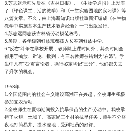
3.苏志远老师先后在《吉林日报》、《生物学通报》上发表
了《绿色课堂，活的教学》和《一堂实验园地的实习课》等
八篇文章。不久，由上海新知识出版社重新汇编成《在生物
教学中实施基本生产技术教育经验》一书出版发行。
4.苏志远同志获吉林省劳动模范称号。
5.暑期，各年级朝鲜族班都拨入长春朝鲜族中学。
6.“反右”斗争在学校开展，教师除上课时间外，其余时间全
都用于鸣放、辩论、批判，有三名教师被错划为“右派”。学
生中凡有“右倾”言论者，操行鉴定均记“三分”，他们都失去
了升学的机会。
1958年
1.全国范围内的社会主义建设高潮正在兴起，全校师生积极
参加支农活动。
2.全校师生在夏锄期间投入抗旱保苗的生产劳动中。我校承
担了火炬、土城子、高家岗三个村的抗旱任务，师生不分昼
夜地打简易井、提水浇地，受到社员的好评。