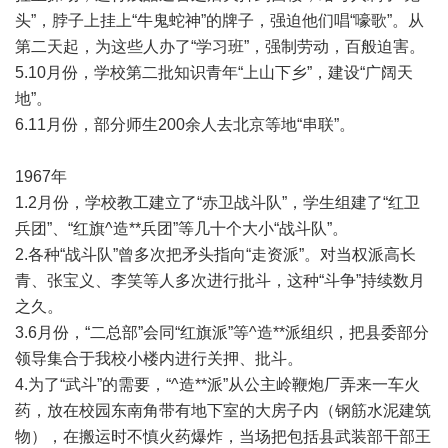
头”，脖子上挂上“牛鬼蛇神”的牌子，强迫他们唱“嚎歌”。从
第二天起，为这些人办了“学习班”，强制劳动，百般迫害。
5.10月份，学校第二批知识青年“上山下乡”，建设“广阔天
地”。
6.11月份，部分师生200余人去北京等地“串联”。
1967年
1.2月份，学校教工建立了“赤卫战斗队”，学生组建了“红卫
兵团”、“红旗^造**兵团”等几十个大小“战斗队”。
2.各种“战斗队”曾多次把矛头指向“走资派”。对当权派高长
青、张宝义、李笑等人多次进行批斗，这种“斗争”持续数月
之久。
3.6月份，“二总部”会同“红旗派”等^造**派组织，把县委部分
领导集合于我校小楼内进行关押、批斗。
4.为了“武斗”的需要，“^造**派”从公主岭鞭炮厂弄来一车火
药，放在校园东南角带有地下室的大房子内（钢筋水泥建筑
物），在搬运时不慎火药爆炸，当场把包括县武装部干部王