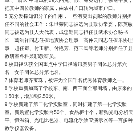
革”、“清队”中造成的29人的冤、假、错案进行了彻底平反，
把其中四位教师的家属，由农村户口转为城市户口。
5.充分发挥知识分子的作用，一些有突出贡献的教师分别担
任不同的社会工作：朱世荣同志被选为县政协常委，陈英敏
同志被选为县人大代表，成忠勤同志担任县武术协会秘书
长，葛洪祥同志任省地震协会理事，高仲云同志任省乐协理
事，赵任卿、付玉新、付艳芳、范玉民等老师分别担任了县
教研室各科兼职教研员。
6.校田径队获全国重点中学田径通讯赛男子团体总分第六
名，女子团体总分第七名。
7.体育老师齐宝珠，被评为全国千名优秀体育教师之一。
8.学校重新加高了学校东、南、西三面全部围墙，由原来的
1.50米，增加到2.50米。
9.学校新建了第二化学实验室，同时扩建了第一化学实验
室。新购置化学实验台50个、食品柜十个，新购光电分析天
平、恒温箱、光电比色器、电流化学效应演示器等一百多种
教学仪器设备。