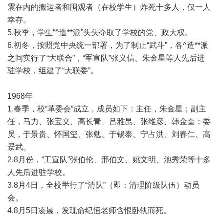
震在内的搬运者和围观者（在校学生）炸死十多人，仅一人
幸存。
5.秋季，学生“^造**派”头头夺取了学校的党、政大权。
6.初冬，按照党中央统一部署，为了制止“武斗”，各^造**派
之间实行了“大联合”，“军宣队”张义信、朱金星等人先后进
驻学校，组建了“大联委”。
1968年
1.春季，校“革委会”成立，成员如下：主任，朱金星；副主
任，马力、张宝义、高长青、吕雅昆、张维彦、韩金奎；委
员，于景贵、怀国玺、张勉、于锡泰、宁占洪、刘春仁、高
景武。
2.8月份，“工宣队”张伯伦、邢伯文、姚文明、池秀荣等十多
人先后进驻学校。
3.8月4日，全校举行了“清队”（即：清理阶级队伍）动员
会。
4.8月5日凌晨，发现俞纪恒老师含恨卧轨而死。