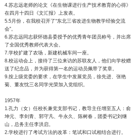
4.苏志远老师的论文《在生物课进行生产技术教育的心得》
在四月十四日《文汇报》上发表。
5.5月份，在我校召开了“东北三省改进生物教学经验交流
会”。
6.苏志远同志获怀德县委授予的优秀青年团员称号，并出席
了全国优秀教师代表大会。
7.学校扩建了农场，新建机械车间一座。
8.校运动会上，接待了三位来访的苏联友人，他们向学校赠
送了纪念品，并为获得第一名的运动员佩带了奖章。
9.按上级党委的要求，在学生中发展党员，徐先进、张艳
菊、董友忱三名同学光荣加入党组织。
1957年
1.孔力（女）任校长兼党支部书记，教导主任增至五人：俞
坤元、李剑青、郭守凡、牛永久、陈树春，团委书记刘继
山，总务主任李洪启。
2.学校进行了考试方法的改革：笔试和口试相结合进行。