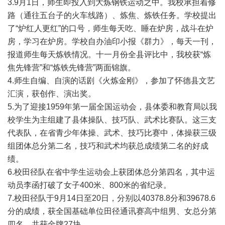
3.9月1日，师生即投入到大炼钢铁运动之中。我校承担着修
路（通往五台子的火车线路）、炼焦、炼铁任务。学校提出
了“炉红人更红”的口号，师生每天吃、睡在炉房，战斗在炉
房，学习在炉房。学校自办油印小报《群力》，每天一刊，
报道师生每天炼铁情况。十一月份全县评比中，我校获“炼
焦先锋营”和“炼铁先锋营”两面锦旗。
4.师生自编、自演的话剧《火炼金刚》，参加了怀德县文艺
汇演，获创作、演出奖。
5.为了迎接1959年第一届全国运动会，县体委和教育局以我
校学生为主组建了县体操队、技巧队、武术比赛队。这三支
代表队，在省青少年体操、武术、技巧比赛中，体操获三级
组团体总分第二名，技巧和武术均获总成绩第二名的好成
绩。
6.校田径队在省中学生运动会上获团体总分第四名，其中运
动员李函打破了女子400米、800米的省纪录。
7.校田径队于9月14日至20日，分别以40378.8分和39678.6
分的成绩，获全国基础单位田径通讯赛高中组男、女总分第
四名，共获金牌27块。