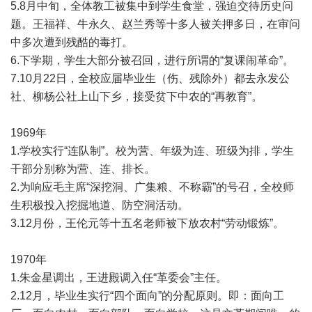
5.8月中旬，全体教工被集中到学生食堂，强迫交待历史问
题。王福祥、牛永久、赵兰秀等十多人被关押多日，在审问
中多次遭到残酷的毒打。
6.下学期，学生大部分被召回，进行所谓的“复课闹革命”。
7.10月22日，全校应届毕业生（伤、残除外）都去永发公
社、柳杨公社上山下乡，接受贫下中农的“再教育”。
1969年
1.学校实行“连队制”。校为营、年级为连、班级为排，学生
干部分别称为营、连、排长。
2.为响应毛主席“深挖洞、广集粮、不称霸”的号召，全校师
生积极投入挖掘地道、防空洞活动。
3.12月份，王伦元等十五名老师被下放农村“劳动锻炼”。
1970年
1.朱金星调出，王进殿调入任“革委会”主任。
2.12月，毕业生实行“四个面向”的分配原则。即：面向工