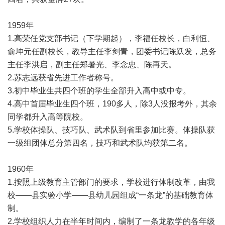
1959年
1.高荣任党支部书记（下学期起），李福任校长，白利恒、
俞坤元任副校长，教导主任李剑青，团委书记陈跃发，总务
主任李洪启，副主任郑暑光、李念忠、陈再天。
2.苏志远获省先进工作者称号。
3.初中毕业生共四个班的学生全部升入高中或中专。
4.高中首届毕业生四个班，190多人，除3人没报考外，其余
同学都升入高等院校。
5.学校体操队、技巧队、武术队到省里参加比赛。体操队获
一级组团体总分第四名，技巧和武术队均获第二名。
1960年
1.按照上级教育主管部门的要求，学校进行体制改革，由我
校——县实验小学——县幼儿园组成“一条龙”的基础教育体
制。
2.学校组织人力在半年时间内，编制了一条龙教学的各年级