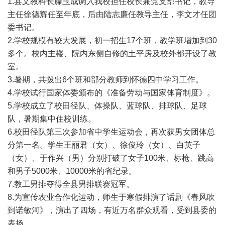
1.县文教科长滕玉成调入我校担任校长兼党支部书记，教导
主任徐德辉任至年底，后由陆志廉任教导主任，李文才任团
委书记。
2.学校规模有较大发展，初一招生17个班，教学班增加到30
多个。校内主楼、院内东侧自修的土平房及校外都开设了教
室。
3.暑期，共拨出6个班和部分教师到怀德四中学习工作。
4.学校试行国家体委颁布的《准备劳动与国家体育制度》。
5.学校成立了校田径队、体操队、蓝球队、排球队、足球
队，暑期集中住校训练。
6.校田径队第三次参加省中学生运动会，再次获男女团体总
分第一名。学生王丽君（女）、徐俊玲（女）、白英子
（女）、于作兴（男）分别打破了女子100米、标枪、跳高
和男子5000米、10000米的省纪录。
7.教工男排夺得全县男排联赛冠军。
8.为宣传农业合作化运动，师生于寒假排演了话剧《春风吹
到诺敏河》，演出了四场，有近万名群众观看，受到县委的
表扬。