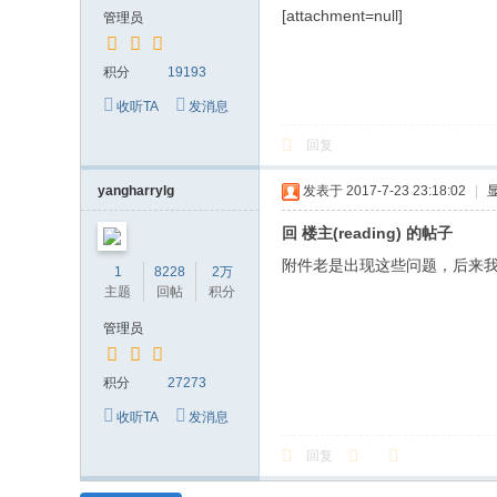
究
[attachment=null]
管理员
网
积分
19193
收听TA
发消息
回复
yangharrylg
发表于 2017-7-23 23:18:02
|
回 楼主(reading) 的帖子
附件老是出现这些问题，后来我
1
8228
2万
主题
回帖
积分
管理员
积分
27273
收听TA
发消息
回复