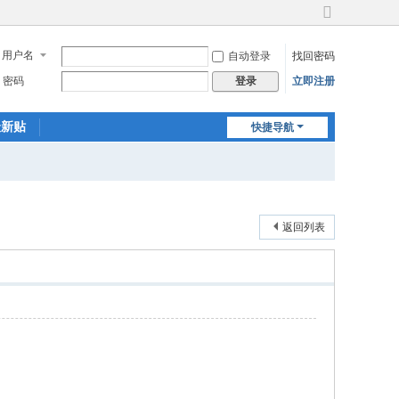
切
换
用户名
自动登录
找回密码
到
宽
密码
立即注册
登录
版
最新贴
快捷导航
返回列表