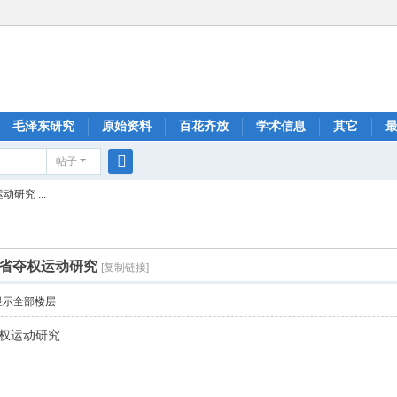
毛泽东研究
原始资料
百花齐放
学术信息
其它
帖子
搜
研究 ...
索
建省夺权运动研究
[复制链接]
显示全部楼层
夺权运动研究