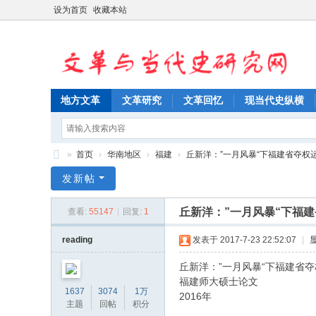
设为首页
收藏本站
地方文革
文革研究
文革回忆
现当代史纵横
»
首页
›
华南地区
›
福建
›
丘新洋：”一月风暴“下福建省夺权运动
文
发新帖
革
丘新洋：”一月风暴“下福
查看:
55147
|
回复:
1
与
当
reading
发表于 2017-7-23 22:52:07
|
代
丘新洋：”一月风暴“下福建省
史
福建师大硕士论文
1637
3074
1万
2016年
研
主题
回帖
积分