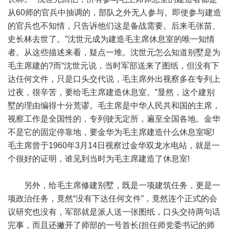
从60师的官兵中抽调的，部队之外无人参与。即使参与建造
的官兵也不知情，只告诉他们这是备战需要。后来毛张苗、
史长林去世了。”沈世元成为建造毛主席休息室的唯一知情
者。从这些描述来看，疑点一堆。沈世元怎么知道别墅是为
毛主席建的?而“沈世元说，当时军部送来了图纸，但没有下
达任何文件，只是口头交代说，毛主席外出视察多在专列上
过夜，很辛苦，要给毛主席建造休息室。”显然，这个建别
墅的理由编得十分荒谬。毛主席是中华人民共和国的主席，
视察工作是全国性的，专列驶无定所，遍至全国各地。金华
不是它的固定停靠地，要金华为毛主席建造什么休息室呢!
毛主席曾于1960年3月14日视察过金华双龙水电站，就是一
个很好的证明，谁见到当时为毛主席建造了休息室!
另外，给毛主席修建别墅，既是一项建筑任务，更是一
项政治任务，竟然“没有下达任何文件”，竟然连个正式的会
议研究也没有，军部就是派人送一张图纸，口头交待两句话
完事，而且还撇开了师部的一号首长(担任师党委书记的师