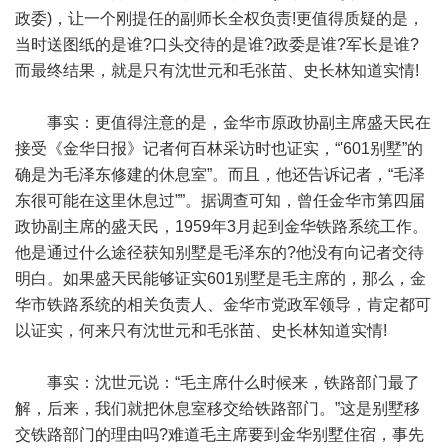
政委)，让一个刚提任的副师长全权负责!更值得质疑的是，
当时送图纸的是谁?口头交待的是谁?政委是谁?军长是谁?
而最终结果，就是只有沈世元和毛张苗、史长林知道实情!
事实：更值得注意的是，金华市原政协副主席盛天民在
接受《金华日报》记者何百林采访时也证实，“'601别墅”的
确是为毛泽东修建的休息室”。而且，他还告诉记者，“毛泽
东很可能在这里休息过””。据调查可知，曾任金华市第四届
政协副主席的盛天民，1959年3月起到金华铁路系统工作。
他是通过什么途径获知别墅是毛泽东的?他没有向记者交待
明白。如果盛天民能够证实601别墅是毛主席的，那么，金
华市铁路系统的相关负责人、金华市党政军领导，肯定都可
以证实，何来只有沈世元和毛张苗、史长林知道实情!
事实：沈世元说：“毛主席什么时候来，铁路部门最了
解，后来，我们就把休息室移交给铁路部门。”这是别墅移
交铁路部门的理由吗?难道毛主席要到金华别墅住宿，事先