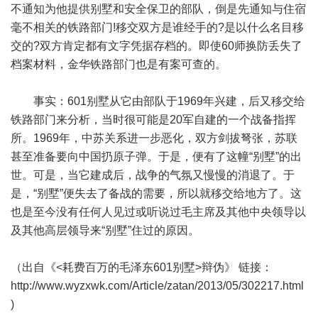
不通知为他提供别墅和安全保卫的部队，倒是先通知与住宿
毫不相关的铁路部门!移交双方是谁经手的?是以什么名目移
交的?双方肯定都有文字凭据存档的。即使60师换防丢失了
档案材料，金华铁路部门也是有案可查的。
事实：601别墅从它由部队于1969年兴建，后又移交给
铁路部门来分析，当时很可能是20军自建的一个战备指挥
所。1969年，中苏关系进一步恶化，双方剑拔弩张，苏联
甚至准备要向中国扔原子弹。于是，便有了这幢“别墅”的出
世。可是，当它建成后，战争的气氛又慢慢的消退了。于
是，“别墅”便失去了备战的需要，所以就移交给地方了。这
也是至今没有任何人见过或听说过毛主席及其他中央领导以
及其他高层领导来“别墅”住过的原因。
（出自《<耗费百万的毛泽东601别墅>辩伪》 链接：
http://www.wyzxwk.com/Article/zatan/2013/05/302217.html
)