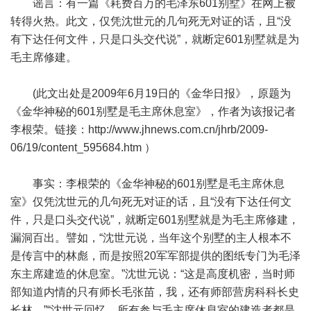
谣言：有一篇《耗费百万的毛泽东601别墅》在网上被
转得火热。此文，仅凭沈世元的几句死无对证的话，且“没
有下达任何文件，只是口头交代说”，就断定601别墅就是为
毛主席修建。
(此文出处是2009年6月19日的《金华日报》，原题为
《金华神秘的601别墅是毛主席休息室》，作者为该报记者
李根荣。链接：
http://www.jhnews.com.cn/jhrb/2009-
06/19/content_595684.htm
）
事实：李根荣的《金华神秘的601别墅是毛主席休息
室》仅凭沈世元的几句死无对证的话，且“没有下达任何文
件，只是口头交代说”，就断定601别墅就是为毛主席修建，
漏洞百出。譬如，“沈世元说，当年这个别墅的主人根本不
是传言中的林彪，而是按照20军军部提供的图纸专门为毛泽
东主席建造的休息室。”沈世元说：“这是高度机密，当时师
部知道内情的只有师长毛张苗，我，还有师部营房科科长史
长林。”“沈世元回忆，所有参与毛主席休息室的建造者都是