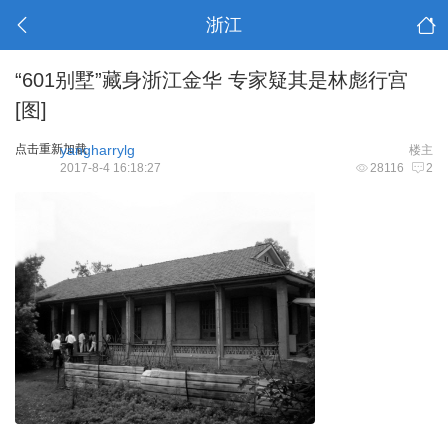
浙江
“601别墅”藏身浙江金华 专家疑其是林彪行宫
[图]
点击重新加载
yangharrylg
楼主
2017-8-4 16:18:27
28116
2