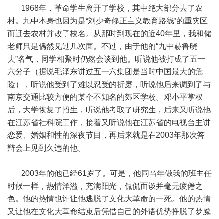
1968年，革命学生离开了学校，其中绝大部分去了农
村。九中本身也因为是“刘少奇修正主义教育路线”的重灾区
而迁去农村并改了校名。从那时到现在的近40年里，我和储
老师只是偶然见过几次面。不过，由于他的“九中赫鲁晓
夫”名气，同学相聚时仍然会谈到他。听说他被打成了五一
六分子（据说毛泽东讲过五一六集团是当时中国最大的危
险），听说他受到了难以忍受的折磨，听说他后来调到了与
南京交通比较方便的某个不知名的郊区学校。邓小平掌权
后，大学恢复了招生，听说他考取了研究生，后来又听说他
在江苏省社科院工作，接着又听说他在江苏省的电视台主讲
恋爱、婚姻和性的深夜节目，再后来就是在2003年那次答
辩会上见到久违的他。
2003年的他已经61岁了。可是，他同当年做我的班主任
时候一样，热情洋溢，充满阳光，侃侃而谈并毫无疲倦之
色。他的热情也许让他逃脱了文化大革命的一死。他的热情
又让他在文化大革命结束后凭借自己的外语优势挣脱了梦魇