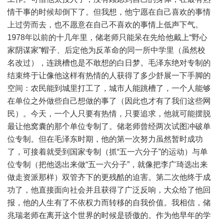
情干事的时候却倒下了。但我想，他宁愿在自己喜欢的事情
上过劳而去，也不愿意在自己不喜欢的事情上低声下气。
1978年以前的十几年里，储老师只能呆在先给他戴上“野心
家阴谋家”帽子、后定他为反革命的同一所中学里（虽然校
名改过），连跳槽也是不敢想的白日梦。毛泽东绝对专制的
结束终于让像他这样有热情的人获得了多少舒展一下手脚的
空间：农民能到城里打工了，城市人能跳槽了，一个人能够
在单位之外做些自己想做的事了（因此也才有了我们这些网
民）。今天，一个人只要有热情，只要追求，他就可能摆脱
最让他窝囊的那个单位专制了。储老师曾经两次试图冲破单
位专制。但在毛泽东时期，他的第一次努力虽然暂时成功
了，可接着就受到国家专制（抓“五一六分子”的运动）与单
位专制（把他选出来做“五一六分子”，就像把李广琦选出来
做走资派那样）双管齐下的更残酷的迫害。第二次他终于成
功了，他直接面向社会并且获得了广泛反响，大众给了他回
报，他的人生有了不依权力而转移的自我价值。我相信，储
兆瑞老师在离开这个世界的时候是骄傲的。作为他早年的学