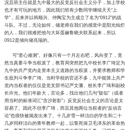
况且班主任就是九中最大的反党反社会主义分子，加上学校
也才有可玩的地方，因此我们班有少数同学继续天天“上
学”，后来并以韩顺兴、仲陶宝为主成立了名为“0912”的战
斗队。不过，无论如何，储老师在我们的感觉中是阳光灿烂
的人，我们很难把他与大坏蛋赫鲁晓夫联系起来，所以
0912是倾向储兆瑞的。
可“君心难测”。好像只有一个月左右吧，风向变了，竟
然当真要斗争当权派了，教育局突然把九中校长李广琦定为
九中的共产党内走资本主义道路的当权派，并要求教师和学
生批判斗争李广琦。当时学校的官还不多，九中能算上共产
党内当权者的仅仅是党支部书记严文藩、校长李广琦和副校
长许光。他们年龄大，言论多，找出他们几句“疑似”（或者
用当时的标准词汇“含沙射影”）反党反社会主义的言论是太
容易了。因此不但李广琦，而且其他两位当权者的“反动言
论”也很快被揭发出来了。十几岁雪一样洁白的学生和二十
几岁同样洁白的青年教师一起，以誓死保卫毛泽东的革命热