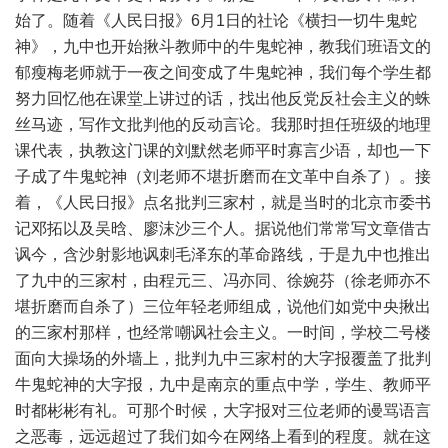
始了。随着《人民日报》6月1日的社论《横扫一切牛鬼蛇
神》，九中也开始揪斗教师中的牛鬼蛇神，教我们班语文的
郁瘦梅老师就于一夜之间变成了牛鬼蛇神，我们每个学生都
努力回忆他在课堂上讲过的话，找出他反党反社会主义的蛛
丝马迹，写作文批判他的反动言论。我那时担任班级的地理
课代表，执教这门课的刘默然老师平时寡言少语，却也一下
子成了牛鬼蛇神（刘老师不堪折磨而在文革中自杀了）。接
着，《人民日报》点名批判三家村，就是当时的北京市委书
记邓拓以及吴晗、廖沫沙三个人。据说他们常常写文章借古
讽今，含沙射影地讽刺毛泽东的革命路线，于是九中也推出
了九中的三家村，由程元三、冯亦同、徐婉芬（徐老师亦不
堪折磨而自杀了）三位年轻老师组成，说他们如党中央揪出
的三家村那样，也经常嘲讽社会主义。一时间，学校二号楼
面向大操场的外墙上，批判九中三家村的大字报覆盖了批判
牛鬼蛇神的大字报，九中是南京的重点中学，学生、教师平
时都彬彬有礼。可那个时候，大字报对三位老师的谩骂语言
之恶毒，远远超过了我们如今在网络上看到的程度。就在这