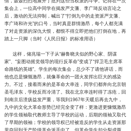
情，轰轰烈烈地展开了批判这些当权派的斗争。记得在一次
集会上，一位高中同学在揭发严文藩、李广琦反动言论之
后，激动的无法抑制，喊出了“打倒九中的走资派严文藩、
李广琦和许光”的口号，当时真是群情激昂，每个人都充满
了对走资派的深仇大恨，都恨不得立即把他们打倒在地，再
踏上一只脚（当时《人民日报》的标准用语）
这样，储兆瑞一下子从“赫鲁晓夫似的野心家、阴谋
家”、“妄图动摇党领导的现行反革命”变成了“捍卫毛主席革
命路线的英雄”。学生的每次集会，总少不了请他讲话，而
他也总是慷慨激昂，就像革命的一团火发挥出巨大的感染
力。不过，接着而来的是革命大串连，同学们都奔向北京朝
圣毛泽东，学校反而冷清了。我在北京串连时得了冻疮，回
到南京后溃疡益发严重，等我到1967年天暖后再去九中，
九中的文化大革命形势已经完全变了样：更激进更慷慨激昂
的学生领袖取代教师主导了学校的运动，后期的领袖又取代
了早期的领袖；学校的领导权已经被造反的学生从走资派那
里夺回到无产阶级革命派手中了，但革命学生却分裂成两