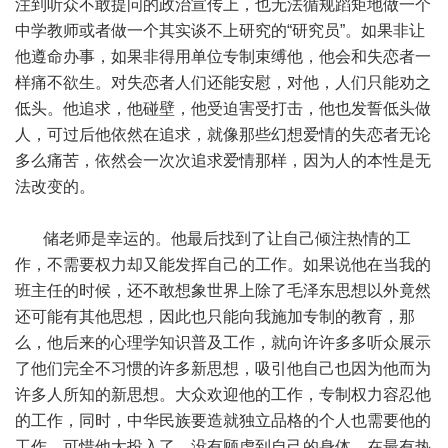
注到听众不敢提问的政治宣传上，也无法循规蹈矩地做一个
中学教师或者做一个其实谈不上研究的“研究员”。如果非让
他遵命办事，如果非得用单位专制束缚他，他会和失恋者一
样痛不欲生。对失恋者人们还能安慰，对他，人们只能劝之
低头。他追求，他碰壁，他受迫害受打击，他也发誓低头做
人，可过后他依然在追求，就像那些幻想爱情的失恋者无论
多么痛苦，依然会一次次追求爱情那样，因为人的本性是无
法改变的。
储老师是幸运的。他最后找到了让自己倾注热情的工
作，不需要权力却又能发挥自己的工作。如果说他在当我的
班主任的时候，还不敢想象世界上除了毛泽东思想以外竟然
还可能有其他思想，因此也只能向我施加专制的教育，那
么，他后来的心理学知识普及工作，就向许许多多听众展示
了他们完全不习惯的许多新思想，吸引他自己也因为他而为
许多人所知的新思想。大众欢迎他的工作，专制权力容忍他
的工作，同时，中华民族要造就独立品格的个人也需要他的
工作。可惜他太投入了，没有顾虑到自己的身体，在最有热