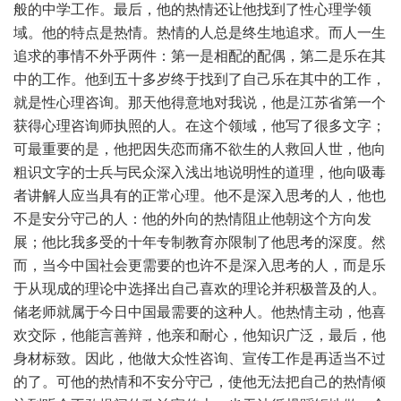
般的中学工作。最后，他的热情还让他找到了性心理学领
域。他的特点是热情。热情的人总是终生地追求。而人一生
追求的事情不外乎两件：第一是相配的配偶，第二是乐在其
中的工作。他到五十多岁终于找到了自己乐在其中的工作，
就是性心理咨询。那天他得意地对我说，他是江苏省第一个
获得心理咨询师执照的人。在这个领域，他写了很多文字；
可最重要的是，他把因失恋而痛不欲生的人救回人世，他向
粗识文字的士兵与民众深入浅出地说明性的道理，他向吸毒
者讲解人应当具有的正常心理。他不是深入思考的人，他也
不是安分守己的人：他的外向的热情阻止他朝这个方向发
展；他比我多受的十年专制教育亦限制了他思考的深度。然
而，当今中国社会更需要的也许不是深入思考的人，而是乐
于从现成的理论中选择出自己喜欢的理论并积极普及的人。
储老师就属于今日中国最需要的这种人。他热情主动，他喜
欢交际，他能言善辩，他亲和耐心，他知识广泛，最后，他
身材标致。因此，他做大众性咨询、宣传工作是再适当不过
的了。可他的热情和不安分守己，使他无法把自己的热情倾