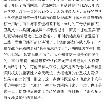
派，开始了所谓内战。这场内战一直延续到他们1968年离
开学校，甚至一直延续到今天，因为许多人今天最好的中学
同学依然是当年一条战壕内的造反派战友（这不但是当年的
标准用语，而且与事实也相差不远：当时的二号楼就被“红
卫兵八一八兵团”如战壕一样装备起来，而另一派红卫兵“新
红联”确实曾经攻打过这座楼）。那时的储兆瑞好像退居了
二线，学生已经不请他讲话了，他组织的战斗队也取了一个
缺少战斗色彩的名称“毛泽东思想学会”，他的班级学生组成
的0912战斗队亦无影无踪了。我不知道这一切是如何发生
的。1967年初，他是最有资格代表无产阶级把九中大权夺
到自己手中的。可他没有去夺权。是不是因为他根本没有意
识到权力的重要性？今天我想，大概他真的缺乏权力意识，
如果真如此的话，那么，这一点也许既造成了他后来十几年
受迫害的悲剧，也把他一生与权力隔绝开来。不过，也正是
这一点，促成他后来走上自己的道路，并且吸引了那么多人
自发地参加他的追悼会。