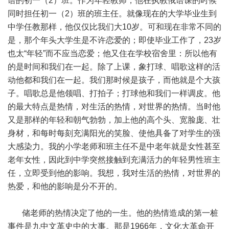
语的初一（2）班。作为年轻教师，他在执教俄语课的时候
同时担任初一（2）班的班主任。就像现在的大学毕业生到
中学任教那样，他仅仅比我们大10岁。可和现在非常不同的
是，那个年头大学生是不许恋爱的；即使毕业工作了，23岁
也太“年轻”而不应当恋爱；他又住在学校宿舍里：所以他有
的是时间和我们在一起。除了上课，象打球、唱歌这样的活
动他都和我们在一起。我们那时候是孩子，而他就是个大孩
子。唱歌总是他领唱、打拍子；打球他和我们一样调皮。他
的最大特点是热情，对生活的热情，对世界的热情。当时他
又是那样的年轻和朝气勃勃，加上他的高个头、宽脸庞、壮
身材，和每时每刻充满阳光的笑脸、使他具备了对学生的强
大感染力。我的小学老师和班主任不是中老年就是女性甚至
老年女性，因此到中学突然接触到充满活力的年轻男性班主
任，立即受到他的影响。我想，我对生活的热情，对世界的
热爱，和他的影响是分不开的。
储老师的热情决定了他的一生。他的热情造成的第一桩
事件是九中文革史中的大事。那是1966年，文化大革命开