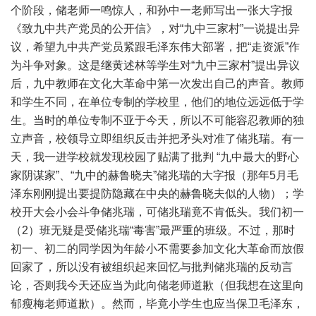
个阶段，储老师一鸣惊人，和孙中一老师写出一张大字报
《致九中共产党员的公开信》，对“九中三家村”一说提出异
议，希望九中共产党员紧跟毛泽东伟大部署，把“走资派”作
为斗争对象。这是继黄述林等学生对“九中三家村”提出异议
后，九中教师在文化大革命中第一次发出自己的声音。教师
和学生不同，在单位专制的学校里，他们的地位远远低于学
生。当时的单位专制不亚于今天，所以不可能容忍教师的独
立声音，校领导立即组织反击并把矛头对准了储兆瑞。有一
天，我一进学校就发现校园了贴满了批判 “九中最大的野心
家阴谋家”、“九中的赫鲁晓夫”储兆瑞的大字报（那年5月毛
泽东刚刚提出要提防隐藏在中央的赫鲁晓夫似的人物）；学
校开大会小会斗争储兆瑞，可储兆瑞竟不肯低头。我们初一
（2）班无疑是受储兆瑞“毒害”最严重的班级。不过，那时
初一、初二的同学因为年龄小不需要参加文化大革命而放假
回家了，所以没有被组织起来回忆与批判储兆瑞的反动言
论，否则我今天还应当为此向储老师道歉（但我想在这里向
郁瘦梅老师道歉）。然而，毕竟小学生也应当保卫毛泽东，