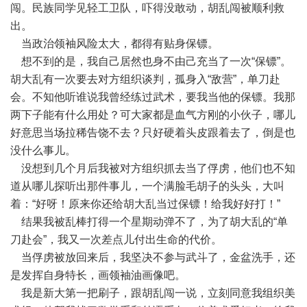
闯。民族同学见轻工卫队，吓得没敢动，胡乱闯被顺利救
出。
当政治领袖风险太大，都得有贴身保镖。
想不到的是，我自己居然也身不由己充当了一次“保镖”。
胡大乱有一次要去对方组织谈判，孤身入“敌营”，单刀赴
会。不知他听谁说我曾经练过武术，要我当他的保镖。我那
两下子能有什么用处？可大家都是血气方刚的小伙子，哪儿
好意思当场拉稀告饶不去？只好硬着头皮跟着去了，倒是也
没什么事儿。
没想到几个月后我被对方组织抓去当了俘虏，他们也不知
道从哪儿探听出那件事儿，一个满脸毛胡子的头头，大叫
着：“好呀！原来你还给胡大乱当过保镖！给我好好打！”
结果我被乱棒打得一个星期动弹不了，为了胡大乱的“单
刀赴会”，我又一次差点儿付出生命的代价。
当俘虏被放回来后，我坚决不参与武斗了，金盆洗手，还
是发挥自身特长，画领袖油画像吧。
我是新大第一把刷子，跟胡乱闯一说，立刻同意我组织美