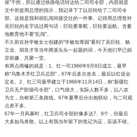
保”干扰，所以通过铁路电话转达给二司司令部，内容就是
文中所提周总理的指示，我记录下了以后转给了二司司令
部。这就是我和胡乱闯间接交往的一件事。记得周总理曾对
吴巨轮的名字说过两句话：巨轮要掌舵，巨轮要远航。含蓄
地教育他不要“乱闯”。
不久前在孙学敏女士创建的“学敏知青园”看到了吴巨轮、杨
立业、胡良才等当年两派头头一起题的词，今天他们早已捐
弃前嫌、共聚一堂。
有两点商榷的就是：1、红一司1966年9月8日成立，最早
称“乌鲁木齐红卫兵总部”，67年后多次改名，最后以红促会
定名。2、红三司最早建立于1966年11月14日，称“新疆红
卫兵无产阶级司令部”，口气很大，实际人数不多，以八农
为主，自称第三条路线。67年夏季后分出炮联站，与二司观
点差不多。
67年一月风暴时，红卫兵司令部好像多达7、8个，但最后
大多如鸟兽散。以上有我当年留下的笔记为证，应该不错。