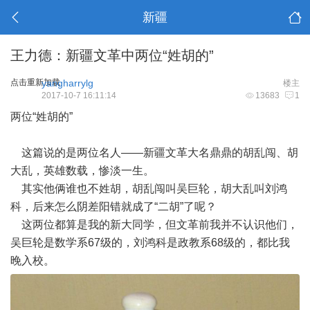
新疆
王力德：新疆文革中两位“姓胡的”
点击重新加载
yangharrylg
楼主
2017-10-7 16:11:14
13683
1
两位“姓胡的”
这篇说的是两位名人——新疆文革大名鼎鼎的胡乱闯、胡
大乱，英雄数载，惨淡一生。
其实他俩谁也不姓胡，胡乱闯叫吴巨轮，胡大乱叫刘鸿
科，后来怎么阴差阳错就成了“二胡”了呢？
这两位都算是我的新大同学，但文革前我并不认识他们，
吴巨轮是数学系67级的，刘鸿科是政教系68级的，都比我
晚入校。