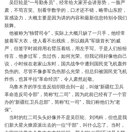
吴巨轮是“一号勤务员”，经常给大家开会讲形势，一脸严
肃，不苟言笑。别看学数学的，口才还不错，略带山东腔，
富感染力，大概主要是因为讲的内容和最新信息特别令我们
鼓舞。
他被称为“独臂司令”，实际上大概只缺了一只手，他经常
披着军大衣，使人看不出残疾，所以颇具“军级首长”的威
严，但签字时就得用右臂压着纸，用左手写。于是人们纷纷
传言，他参过军，负过伤，如何光荣。但我记得好像他自己
说，小时候在老家山东时，国共战争中遭到国民党飞机轰炸
负伤的。尽管不像参军负伤那么光荣，但总归被国民党飞机
炸伤，也算半拉“革命经历”，令人肃然起敬。
乌鲁木齐的学生造反组织联合到一起，叫做“新疆红卫兵
革命造反司令部”，简称“红二司”，因为此前已经有了一个官
办的“新疆红卫兵总部”，简称“红一司”，我们称他们为“老
保”。
当时的红二司头头好像并不是吴巨轮、刘鸿科，但也是我
们新大星火燎原派出去的一位“干部”，叫什么忘了。当时，