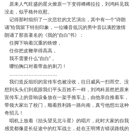
原来人气旺盛的星火燎原一下变得稀稀拉拉，刘鸿科见我
没走，似乎格外欣慰。
记得那时组织了一次悲壮的文艺演出，其中有一个“诗朗
诵”给我留下特别印象，一位嗓音低沉的男中音以满腔激情
朗诵了那首著名的《我的“自白”书》：
任脚下响着沉重的铁镣，
任你把皮鞭举得高高，
我不需要什么“自白”，
哪怕胸口对着带血的刺刀！
…………………………
我们造反组织的宣传车也被没收，往日威风一扫而空。没
想到头头们到底跟我们平头百姓不一样，刘鸿科居然把原来
宣传车上的音响设备放在一架手推车上，由他亲自推着车，
带领大家出了校门，顺着胜利路一路向南，真亏他想出这种
奇招儿！
唱机上放着《抬头望见北斗星》的唱片，此时大家的自我
感觉都像是长征途中的红军战士，处在王明博古错误路线的