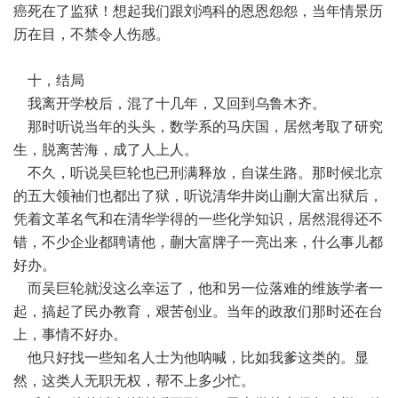
癌死在了监狱！想起我们跟刘鸿科的恩恩怨怨，当年情景历
历在目，不禁令人伤感。
十，结局
我离开学校后，混了十几年，又回到乌鲁木齐。
那时听说当年的头头，数学系的马庆国，居然考取了研究
生，脱离苦海，成了人上人。
不久，听说吴巨轮也已刑满释放，自谋生路。那时候北京
的五大领袖们也都出了狱，听说清华井岗山蒯大富出狱后，
凭着文革名气和在清华学得的一些化学知识，居然混得还不
错，不少企业都聘请他，蒯大富牌子一亮出来，什么事儿都
好办。
而吴巨轮就没这么幸运了，他和另一位落难的维族学者一
起，搞起了民办教育，艰苦创业。当年的政敌们那时还在台
上，事情不好办。
他只好找一些知名人士为他呐喊，比如我爹这类的。显
然，这类人无职无权，帮不上多少忙。