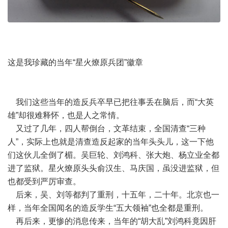
这是我珍藏的当年“星火燎原兵团”徽章
我们这些当年的造反兵卒早已把往事丢在脑后，而“大英
雄”却很难释怀，也是人之常情。
又过了几年，四人帮倒台，文革结束，全国清查“三种
人”，实际上也就是清查造反起家的当年头头儿，这一下他
们这伙儿全倒了楣。吴巨轮、刘鸿科、张大炮、杨立业全都
进了监狱。星火燎原头头俞汉生、马庆国，虽没进监狱，但
也都受到严厉审查。
后来，吴、刘等都判了重刑，十五年，二十年。北京也一
样，当年全国闻名的造反学生“五大领袖”也全都是重刑。
再后来，更惨的消息传来，当年的“胡大乱”刘鸿科竟因肝