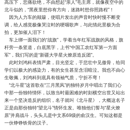
高压下，悲痛欲绝，不由想起“亲人”毛主席，就像夜空中的
北斗似的，“黑夜里想你有方向，迷路时想你照路程”！
因为人力车的颠簸，使唱片发出的声音时快时慢不断变
调，给人感觉极像哭泣时的哽咽歌声，与此情此景极为合
拍，更加催人泪下！
车上绑一面我们的“战旗”，学着当年红军战旗的风格，旗
杆旁一条竖道，白底黑字，上书“中国工农红军第一方面
军”，我们写的是“新疆大学星火燎原造反团”。
此时刘鸿科表情严肃，目光坚定，于悲壮中见傲骨，给同
学们以极大的感染力，有的女生甚至含泪暗泣。我也不由心
生敬佩，刘鸿科到底具有领袖气质，宁折不弯！
“北斗星”这首歌在“三月黑风”的独特岁月中唱出了我们心
中那一份独特情怀，以致当时最困难的时刻横空出世又站出
来一个坚决造反的组织，名子就叫《北斗星》，大概这名子
正是由那份独特“望北斗”情怀生发。唯独他们誓与“星火燎
原”并肩战斗，头头儿是中文系69级的俞汉生。可知这都是
一伙铮铮铁骨的汉子。