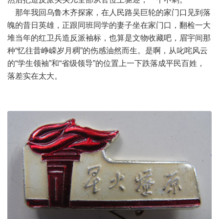
那年我回乌鲁木齐探家，在人民路吴巨轮的家门口见到落
魄的昔日英雄，正跟同班同学的妻子坐在家门口，翻检一大
堆当年的红卫兵造反派袖标，也算是文物收藏吧，眉宇间那
种“忆往昔峥嵘岁月稠”的伤感油然而生。是啊，从叱咤风云
的“学生领袖”和“省级领导”的位置上一下跌落成平民百姓，
落差实在太大。