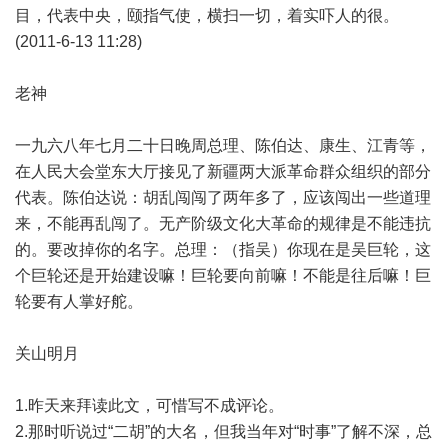
目，代表中央，颐指气使，横扫一切，着实吓人的很。
(2011-6-13 11:28)
老神
一九六八年七月二十日晚周总理、陈伯达、康生、江青等，
在人民大会堂东大厅接见了新疆两大派革命群众组织的部分
代表。陈伯达说：胡乱闯闯了两年多了，应该闯出一些道理
来，不能再乱闯了。无产阶级文化大革命的规律是不能违抗
的。要改掉你的名字。总理：（指吴）你现在是吴巨轮，这
个巨轮还是开始建设嘛！巨轮要向前嘛！不能是往后嘛！巨
轮要有人掌好舵。
关山明月
1.昨天来拜读此文，可惜写不成评论。
2.那时听说过“二胡”的大名，但我当年对“时事”了解不深，总