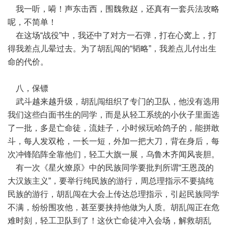
我一听，嗬！声东击西，围魏救赵，还真有一套兵法攻略
呢，不简单！
在这场“战役”中，我还中了对方一石弹，打在心窝上，打
得我差点儿晕过去。为了胡乱闯的“韬略”，我差点儿付出生
命的代价。
八，保镖
武斗越来越升级，胡乱闯组织了专门的卫队，他没有选用
我们这些白面书生的同学，而是从轻工系统的小伙子里面选
了一批，多是亡命徒，流娃子，小时候玩哈鸽子的，能拼敢
斗，每人发双枪，一长一短，外加一把大刀，背在身后，每
次冲锋陷阵全靠他们，轻工大旗一展，乌鲁木齐闻风丧胆。
有一次《星火燎原》中的民族同学要批判所谓“王恩茂的
大汉族主义”，要举行纯民族的游行，周总理指示不要搞纯
民族的游行，胡乱闯在大会上传达总理指示，引起民族同学
不满，纷纷围攻他，甚至要挟持他做为人质。胡乱闯正在危
难时刻，轻工卫队到了！这伙亡命徒冲入会场，解救胡乱