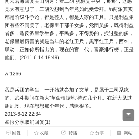
闲云若海回复关山明月：看二胡“犹似党中央”，哈哈，这感
觉太有意思了，二胡没想到当年竟如此受崇拜。\n两派其实
都是阶级斗争论，都是整人，都是人家的工具。只是利益集
团有些不同罢了，老保里干部子女多，党团员多，既得利益
者多，造反派里学生多，平民多，不得势的，挨过整的多，
老保里最厉害的就是当年的老红卫兵，黑字红卫兵，西纠，
联动，正如你所指出的，现在的官二代，富豪排行榜，正是
他们。(2011-6-14 18:49)
wr1266
我是兵团的学生。一开始就参加了文革，是属于二司系统
的。武斗期间在新大“革命根据地”待过几个月。在新大见过
胡乱闯。现在想想那个年代，感慨很多。
2013-6-12 22:34
举报分享取消回复(1)
您还能输入140字
回复
收藏
转播
分享
淘帖