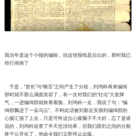
我当年是这个小报的编辑，但这张报纸是后出的，那时我已
转行画画了
于是，“首长”与“喉舌”之间产生了分歧，刘鸿科再来编缉
部时就不那么满面笑容了，有一次对我们的“社论”大发脾
气，一进编缉部就铁青着脸。刘鸿科一走，我说了句：“编
缉部飘进了一朵乌云”。不料此话被刘新近安插到编缉部的
心腹汇报了上去，只是可怜这位心腹脑子不大好，忘了是谁
说的，刘鸿科追查了半天也没结果，但我们跟刘之间的分裂
终于公开化了，他命令我们立即停止出版。