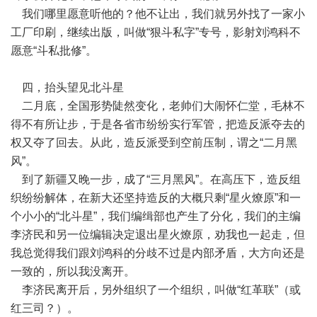
我们哪里愿意听他的？他不让出，我们就另外找了一家小
工厂印刷，继续出版，叫做“狠斗私字”专号，影射刘鸿科不
愿意“斗私批修”。
四，抬头望见北斗星
二月底，全国形势陡然变化，老帅们大闹怀仁堂，毛林不
得不有所让步，于是各省市纷纷实行军管，把造反派夺去的
权又夺了回去。从此，造反派受到空前压制，谓之“二月黑
风”。
到了新疆又晚一步，成了“三月黑风”。在高压下，造反组
织纷纷解体，在新大还坚持造反的大概只剩“星火燎原”和一
个小小的“北斗星”，我们编缉部也产生了分化，我们的主编
李济民和另一位编辑决定退出星火燎原，劝我也一起走，但
我总觉得我们跟刘鸿科的分歧不过是内部矛盾，大方向还是
一致的，所以我没离开。
李济民离开后，另外组织了一个组织，叫做“红革联”（或
红三司？）。