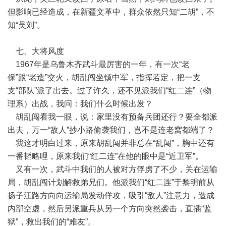
但影响已经造成，在新疆文革中，群众依然只知“二胡”，不
知“吴刘”。
七、大将风度
1967年是乌鲁木齐武斗最厉害的一年，有一次“老
保”跟“老造”交火，胡乱闯坐镇中军，指挥若定，把一支
支“部队”派了出去。过了许久，还不见派我们“红二连”（物
理系）出战，我问：我们什么时候出发？
胡乱闯看我一眼，说：家里没有预备兵团还行？要全都派
出去，万一“敌人”抄小路偷袭我们，岂不是连老窝都端了？
我这才明白过来，原来胡乱闯并非总在“乱闯”，胸中还有
一番韬略哩，原来我们“红二连”在他的眼中是“近卫军”。
又有一次，武斗中我们的人被对方俘虏了不少，关在运输
局，胡乱闯计划解救弟兄们。他派我们“红二连”于黎明前从
扬子江路方向向运输局发动佯攻，吸引“敌人”注意力，造成
内部空虚，然后另派重兵从另一个方向突然袭击，直插“监
狱”，救出我们的“难友”。