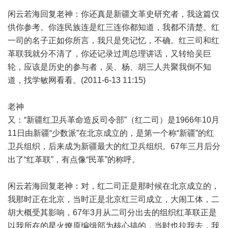
闲云若海回复老神：你还真是新疆文革史研究者，我这篇仅
供你参考。你连民族连是红三连你都知道，我都不清楚。红
一司的名子正如你所言，我只是凭记忆，不确。红三司和红
革联我就分不清了，你还记录过周总理讲话，又转给吴巨
轮，应该是历史的参与者，吴、杨、胡三人共聚我倒不知
道，找学敏网看看。(2011-6-13 11:15)
老神
又：“新疆红卫兵革命造反司令部”（红二司）是1966年10月
11日由新疆“少数派”在北京成立的，是第一个称“新疆”的红
卫兵组织，后来成为新疆最大的红卫兵组织。67年三月后分
出了“红革联”，有点像“民革”的称呼。
闲云若海回复老神：对，红二司正是那时候在北京成立的，
我那时正在北京，当时正是北京红三司成立，大闹工体，二
胡大概受其影响，67年3月从二司分出去的组织红革联正是
以我所在的星火燎原编缉部为核心搞的，当时也拉我去，我