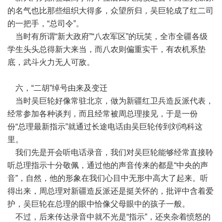
的名气也比那些组织大得多，众望所归，吴巨轮成了红二司
的一把手，“总司令”。
当时有所谓“新大政府”“八农军区”的玩笑，全市全疆各级
学生头头总得新大来当，而八农则偏重实干，有农机系垫
底，武斗火力无人可敌。
六，“二胡”绰号由来及变迁
当时吴巨轮好像常驻北京，做为新疆红卫兵造反派代表，
经常参加各种谈判，而且经常被周总理接见，于是一份
份“总理最新指示”就通过长途电话由吴巨轮传到刘鸿科这
里。
我们先是开会听电话录音，我们对吴巨轮能够经常直接聆
听总理指示十分敬佩，通过他的声音传来的都是“中央的声
音”，自然，他的形象在我们心目中无形中高大了起来。听
得出来，周总理对新疆造反派还是挺关怀的，批评中含着爱
护，吴巨轮在总理的眼中恰像父母眼中的孩子一般。
不过，后来传达录音中就不光是“指示”，还夹杂着愤怒的