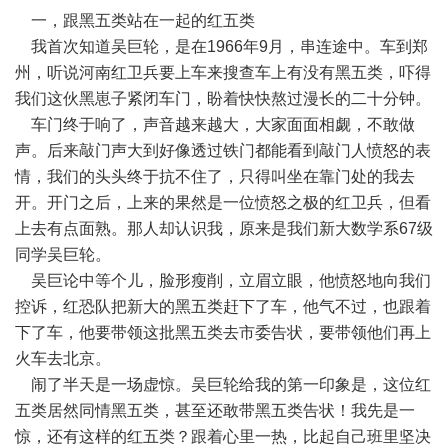
一，跟黑五类站在一起的红五类
我首次知道吴巨轮，是在1966年9月，串连途中。车到郑
州，听说河南红卫兵要上车来搜查车上有没有黑五类，吓得
我们这伙黑崽子紧闭车门，盼着快快熬过漫长的二十分钟。
车门终于响了，声音越来越大，大家面面相觑，不敢做
声。后来敲门声大到好像透过铁门都能看到敲门人愤怒的表
情，我们的头头终于抗不住了，只得叫坐在靠门处的我去
开。开门之后，上来的果然是一位愤怒之极的红卫兵，但看
上去有点面熟。那人却认识我，原来是我们新大数学系67级
同学吴巨轮。
吴巨论中等个儿，脸形瘦削，立眉立眼，他愤怒地向我们
控诉，红恐队把新大的黑五类赶下了车，他气不过，也跟着
下了车，他要带领这批黑五类去市委告状，要带领他们再上
火车去北京。
闹了半天是一场虚惊。吴巨轮给我的第一印象是，这位红
五类居然同情黑五类，甚至还敢带黑五类告状！我先是一
惊，还有这样的红五类？跟着心里一热，比起自己班里坚决