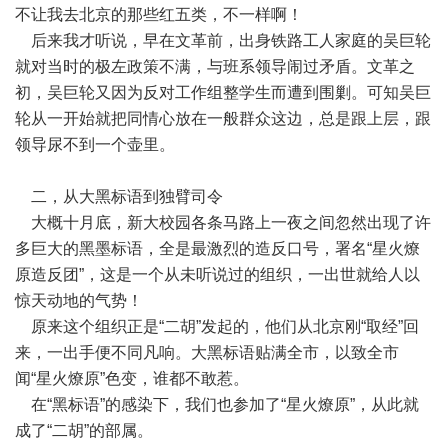
不让我去北京的那些红五类，不一样啊！
后来我才听说，早在文革前，出身铁路工人家庭的吴巨轮
就对当时的极左政策不满，与班系领导闹过矛盾。文革之
初，吴巨轮又因为反对工作组整学生而遭到围剿。可知吴巨
轮从一开始就把同情心放在一般群众这边，总是跟上层，跟
领导尿不到一个壶里。
二，从大黑标语到独臂司令
大概十月底，新大校园各条马路上一夜之间忽然出现了许
多巨大的黑墨标语，全是最激烈的造反口号，署名“星火燎
原造反团”，这是一个从未听说过的组织，一出世就给人以
惊天动地的气势！
原来这个组织正是“二胡”发起的，他们从北京刚“取经”回
来，一出手便不同凡响。大黑标语贴满全市，以致全市
闻“星火燎原”色变，谁都不敢惹。
在“黑标语”的感染下，我们也参加了“星火燎原”，从此就
成了“二胡”的部属。