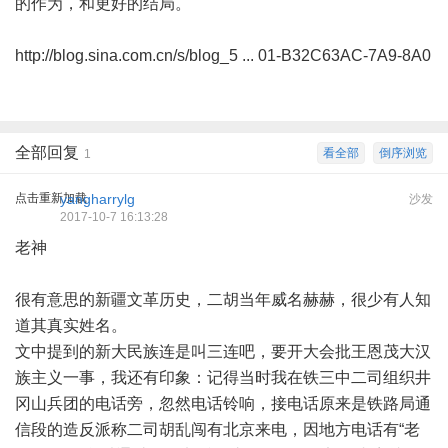
的作为，和更好的结局。
http://blog.sina.com.cn/s/blog_5 ... 01-B32C63AC-7A9-8A0
全部回复
看全部
倒序浏览
1
点击重新加载
yangharrylg
沙发
2017-10-7 16:13:28
老神
很有意思的新疆文革历史，二胡当年威名赫赫，很少有人知
道其真实姓名。
文中提到的新大民族连是叫三连吧，要开大会批王恩茂大汉
族主义一事，我还有印象：记得当时我在铁三中二司组织井
冈山兵团的电话旁，忽然电话铃响，接电话原来是铁路局通
信段的造反派称二司胡乱闯有北京来电，因地方电话有“老