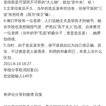
觉得那是可望而不可即的“大人物”，犹似“党中央”。哈！
3.文革结束后不久，当年的造反派有些沮丧，但保守派的“三
促”依然吃香（因为“保王”嘛）。
4.俺们学校有一位老师，人们说她丈夫是胡良才的秘书。她
在学校也竟然颐指气使，俨然以“高干夫人”自居。后来整另
一位老师（当年的学“毛选”积极分子，曾是造反派），她攒
劲得很。
5.当时，由于造反派失势，保守派就自以为自己很正确。其
实，不过都是老人家愚弄、利用的对象而已，本质上没什么
区别。
2011-6-14 16:27
举报分享取消回复(1)
您还能输入140字
将评论分享到微博 回复