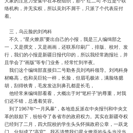
大家的注意力全集中在本校组织，那个“红二司”不过是个联
络机构，并无实权，所以吴刘不屑干，只派了个代表应付
着。
三，乌云脸的刘鸿科
不久，“星火燎原”要出自己的小报，我是三人编缉部之
一，又是撰文，又是画画，还联系印刷厂，排版、校对、发
行，我们的小报是新疆日报代印的，所以我经常跑报社，并
且学会了“画版”等专门业务，经常忙到半夜。
我们这个编缉部直接归二号勤务员刘鸿科领导。刘鸿科身
材略高，也和吴巨轮一样，长脸，但眉毛极浓，满脸络腮
胡，刮得铁青，毛发发达到鼻孔都是长毛，
他经常来编缉部看看，大概出于对“笔杆子”的尊重，对我
们还不错，总透着笑容。
到了1967年“一月风暴”，各地造反派在中央报刊和中央文
革的鼓励下，纷纷夺了各省市的政府权力。其实在新疆夺权
已经到了二月，四大院校的学生头头怀揣政府公章，一跃龙
门，分别成了“高官”，我不清楚我们星火燎原的头头当没当