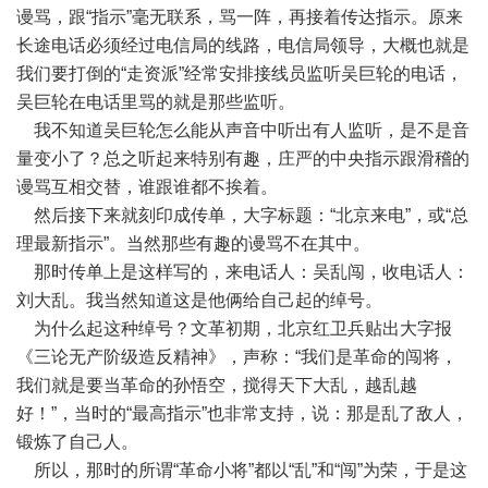
谩骂，跟“指示”毫无联系，骂一阵，再接着传达指示。原来
长途电话必须经过电信局的线路，电信局领导，大概也就是
我们要打倒的“走资派”经常安排接线员监听吴巨轮的电话，
吴巨轮在电话里骂的就是那些监听。
我不知道吴巨轮怎么能从声音中听出有人监听，是不是音
量变小了？总之听起来特别有趣，庄严的中央指示跟滑稽的
谩骂互相交替，谁跟谁都不挨着。
然后接下来就刻印成传单，大字标题：“北京来电”，或“总
理最新指示”。当然那些有趣的谩骂不在其中。
那时传单上是这样写的，来电话人：吴乱闯，收电话人：
刘大乱。我当然知道这是他俩给自己起的绰号。
为什么起这种绰号？文革初期，北京红卫兵贴出大字报
《三论无产阶级造反精神》，声称：“我们是革命的闯将，
我们就是要当革命的孙悟空，搅得天下大乱，越乱越
好！”，当时的“最高指示”也非常支持，说：那是乱了敌人，
锻炼了自己人。
所以，那时的所谓“革命小将”都以“乱”和“闯”为荣，于是这