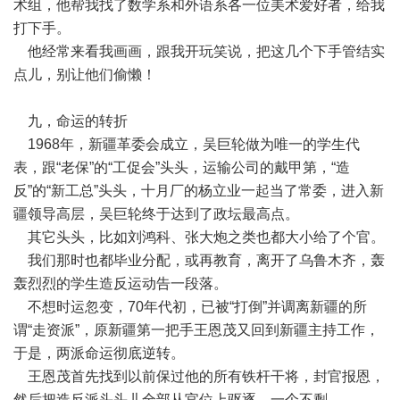
术组，他帮我找了数学系和外语系各一位美术爱好者，给我
打下手。
他经常来看我画画，跟我开玩笑说，把这几个下手管结实
点儿，别让他们偷懒！
九，命运的转折
1968年，新疆革委会成立，吴巨轮做为唯一的学生代
表，跟“老保”的“工促会”头头，运输公司的戴甲第，“造
反”的“新工总”头头，十月厂的杨立业一起当了常委，进入新
疆领导高层，吴巨轮终于达到了政坛最高点。
其它头头，比如刘鸿科、张大炮之类也都大小给了个官。
我们那时也都毕业分配，或再教育，离开了乌鲁木齐，轰
轰烈烈的学生造反运动告一段落。
不想时运忽变，70年代初，已被“打倒”并调离新疆的所
谓“走资派”，原新疆第一把手王恩茂又回到新疆主持工作，
于是，两派命运彻底逆转。
王恩茂首先找到以前保过他的所有铁杆干将，封官报恩，
然后把造反派头头儿全部从官位上驱逐，一个不剩。