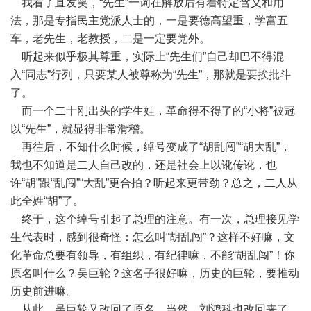
我看了直发笑，“先生”一词在解放后有着特定含义和用
法，那是专指民主党派人士的，一是要德高望重，学富五
车，老先生，老教授，二是一定要党外。
听起来似乎极其尊重，实际上“先生们”自己却巴不得混
入“同志”行列，只要某人被尊称为“先生”，那就是要挨批斗
了。
而一个二十刚出头的学生娃，革命得不得了的“小将”被冠
以“先生”，就显得非常滑稽。
再往后，不知什么时候，绰号变成了“胡乱闯”“胡大乱”，
我也不知道是二人自己改的，还是社会上以讹传讹，也
许“胡”跟“乱闯”“大乱”更合拍？听起来更带劲？总之，二人从
此全姓“胡”了。
终于，这个绰号引起了总理的注意。有一次，总理接见学
生代表时，感到很奇怪：怎么叫“胡乱闯”？这样不好嘛，文
化革命总要有领导，有组织，有纪律嘛，不能“胡乱闯”！你
原名叫什么？吴巨轮？这名子很好嘛，历史的巨轮，要推动
历史前进嘛。
从此，吴巨轮又改回了原名，当然，刘鸿科也改回来了。