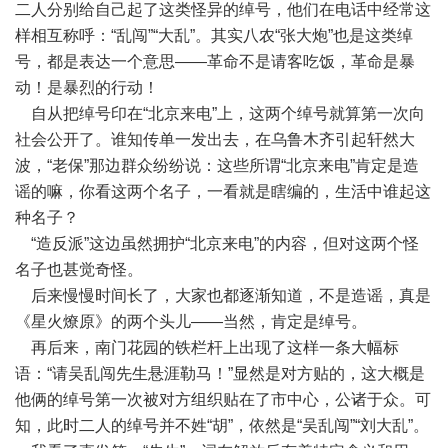
二人分别给自己起了这类怪异的绰号，他们在电话中经常这
样相互称呼：“乱闯”“大乱”。其实八农“张大炮”也是这类绰
号，都是表达一个意思——革命不是请客吃饭，革命是暴
动！是暴烈的行动！
自从把绰号印在“北京来电”上，这两个绰号就算第一次向
社会公开了。谁知传单一发出去，在乌鲁木齐引起轩然大
波，“老保”那边群众纷纷说：这些所谓“北京来电”肯定是造
谣的嘛，你看这两个名子，一看就是瞎编的，生活中谁起这
种名子？
“造反派”这边虽然拥护“北京来电”的内容，但对这两个怪
名子也甚觉奇怪。
后来慢慢时间长了，大家也都逐渐知道，不是造谣，真是
《星火燎原》的两个头儿——当然，肯定是绰号。
再后来，南门花园的铁栏杆上出现了这样一条大幅标
语：“请吴乱闯先生悬涯勒马！”显然是对方贴的，这大概是
他俩的绰号第一次被对方组织贴在了市中心，公诸于众。可
知，此时二人的绰号并不姓“胡”，依然是“吴乱闯”“刘大乱”。