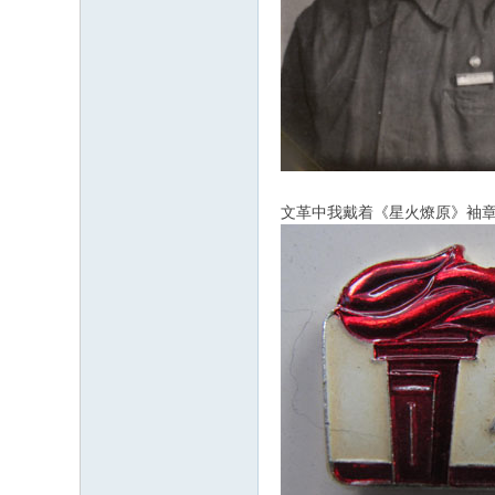
文革中我戴着《星火燎原》袖