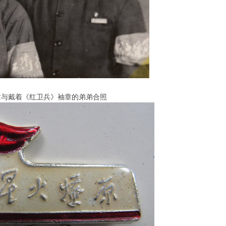
章与戴着《红卫兵》袖章的弟弟合照