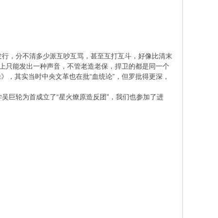
发行，分不清多少派互吵互骂，甚至互打互斗，好像比清末
际上只能发出一种声音，不管老造老保，捍卫的都是同一个
》，其实当时中央文革也在批“血统论”，但罗批得更深，
学吴巨轮为首成立了“星火燎原造反团”，我们也参加了进