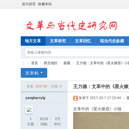
设为首页
收藏本站
地方文革
文革研究
文革回忆
现当代史纵横
»
首页
›
西北地区
›
新疆
›
王力德：文革中的《星火燎原》小
文
发新帖
革
王力德：文革中的《星火燎
查看:
109748
|
回复:
0
与
当
yangharrylg
发表于 2017-10-7 17:15:44
|
代
文革中的《星火燎原》小报
史
1
8228
2万
研
主题
回帖
积分