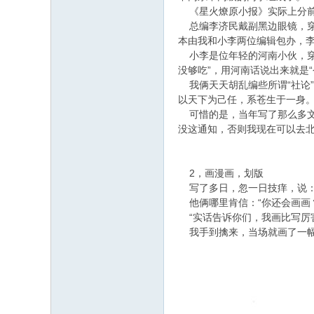
《星火燎原小报》实际上分前
总编李济民戴副黑边眼镜，穿着
本由我和小李两位编辑包办，
小李是位年轻的河南小伙，穿
没够吃”，用河南话说出来就是
我俩天天胡乱编些所谓“社论”
以天下为己任，系苍生于一身。
可惜的是，当年写了那么多文
没这通知，否则我现在可以去
2，画漫画，划版
写了多日，忽一日技痒，说：
他俩哪里肯信：“你还会画画
“实话告诉你们，我画比写厉
我手到擒来，当场就画了一幅