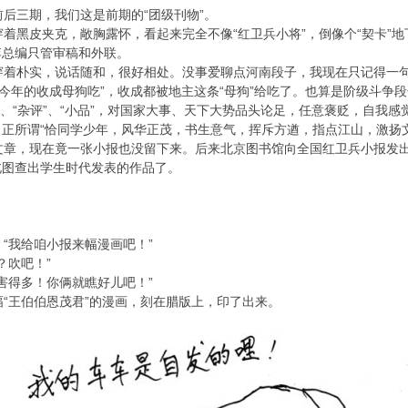
后三期，我们这是前期的“团级刊物”。
黑皮夹克，敞胸露怀，看起来完全不像“红卫兵小将”，倒像个“契卡”
李总编只管审稿和外联。
着朴实，说话随和，很好相处。没事爱聊点河南段子，我现在只记得一句
“今年的收成母狗吃”，收成都被地主这条“母狗”给吃了。也算是阶级斗争
、“杂评”、“小品”，对国家大事、天下大势品头论足，任意褒贬，自我
正所谓“恰同学少年，风华正茂，书生意气，挥斥方遒，指点江山，激扬
章，现在竟一张小报也没留下来。后来北京图书馆向全国红卫兵小报发出
北图查出学生时代发表的作品了。
“我给咱小报来幅漫画吧！”
？吹吧！”
害得多！你俩就瞧好儿吧！”
“王伯伯恩茂君”的漫画，刻在腊版上，印了出来。