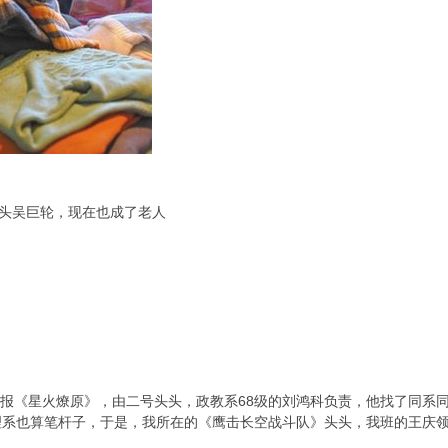
头头吴巨轮，现在也成了老人
报《星火燎原》，由二号头头，政教系68级的刘鸿科负责，他找了同系同
理系也算笔杆子，于是，我所在的《鹰击长空战斗队》头头，我班的王庆