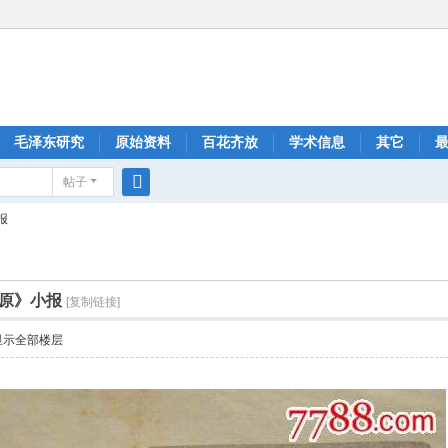
毛泽东研究
原始资料
百花齐放
学术信息
其它
帖子
搜
报
索
原》小报
[复制链接]
显示全部楼层