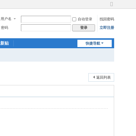
切
换
用户名
自动登录
找回密码
到
宽
密码
立即注册
登录
版
最新贴
快捷导航
返回列表