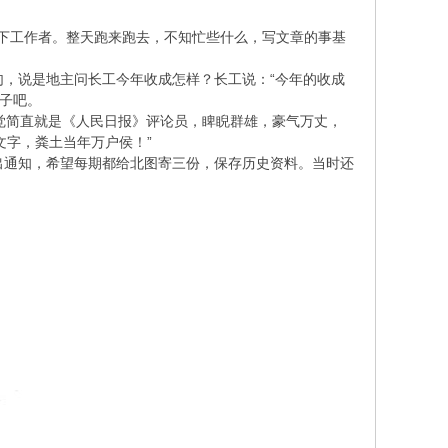
地下工作者。整天跑来跑去，不知忙些什么，写文章的事基
，说是地主问长工今年收成怎样？长工说：“今年的收成
段子吧。
感觉简直就是《人民日报》评论员，睥睨群雄，豪气万丈，
文字，粪土当年万户侯！”
通知，希望每期都给北图寄三份，保存历史资料。当时还