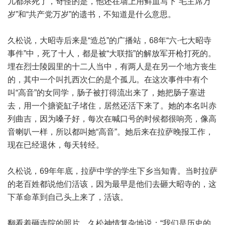
儿都杀死了，奇怪的是，他还在墙上用鲜血写下“毛主席万
岁”和“共产党万岁”的遗书，不知道是什么意思。
久松说，大昭寺后来是“造总”的广播站，68年“六·七大昭寺
事件”中，死了十人，都是被“大联指”的解放军开枪打死的。
埋在烈士陵园里的十二人当中，有两人是在另一个地方丧生
的，其中一个叫扎西次仁的是个孤儿。在这次事件中有个
叫“高音”的女同学，肠子被打得流出来了，她把肠子塞进
去，用一个搪瓷缸子堵住，居然还活下来了。她的本名叫赤
列曲吉，因为嗓子好，每次在喊口号的时候都很响亮，像高
音喇叭一样，所以都叫她“高音”。她后来在拉萨晚报工作，
现在已经退休，每天转经。
久松说，69年年底，拉萨中学的学生下乡当知青。当时拉萨
的老百姓都说他们活该，因为最早是他们去砸大昭寺的，这
下革命革到自己头上来了，活该。
翻看着砸寺院的照片，久松神情复杂地说：“我们是历史的