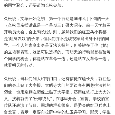
的同学聚会，还要请陶长松参加。
久松说，文革开始之初，第一个行动是66年8月下旬的一天
（久松母亲插话说是一个星期三）砸大昭寺。前一天学校召
开动员大会，会上陶长松讲到，虽然我们的红卫兵小将都
是“翻身农奴”的子弟，但我们并不是歧视家庭出身不好的同
学。一个人的家庭出身是无法选择的，但关键在于他（她）
的立场和表现，这是可以选择的。而明天的行动就是检验每
个同学的机会，你是站在革命一边，还是站在反革命一边，
就看明天的行动。
久松说，当我们到大昭寺门口，还有信徒在磕长头，就往他
们的身上贴了大字报。大昭寺大门的两边各有两尊护法神的
塑像，也用浆糊在塑像上贴了大字报，还用红笔打上大大的
叉。接着就去了“松却绕瓦”，在那里开会，宣誓。学校的宣
传队还表演了节目。围观的群众很多。居委会的红卫兵也上
台发言，表示一定要向拉萨中学的红卫兵学习。那天，学生