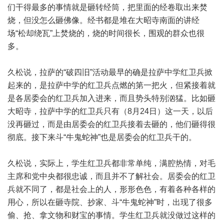
们干得最多的事情就是砸转经筒，把里面的经卷取出来焚
烧，但没怎么砸佛像。经书都是堆在大昭寺南面的讲经
场“松却绕瓦”上焚烧的，烧的时间很长，围观的群众也很
多。
久松说，拉萨的“破四旧”活动最早的确是拉萨中学红卫兵掀
起来的，是拉萨中学的红卫兵点燃的第一把火，但紧接着就
是各居委会的红卫兵加入进来，而且势头特别汹猛。比如砸
大昭寺，拉萨中学的红卫兵只有（8月24日）这一天，以后
没再砸过，而是由居委会的红卫兵接着去砸的，他们砸得很
彻底。接下来斗“牛鬼蛇神”也是居委会的红卫兵干的。
久松说，实际上，学生红卫兵都非常单纯，满腔热情，对毛
主席和党中央都很忠诚，而且并不了解社会。居委会的红卫
兵就不同了，都是社会上的人，形形色色，有着各种各样的
用心，所以在砸寺院、抄家、斗“牛鬼蛇神”时，出现了很多
偷、抢、拿文物和财宝的事情。学生红卫兵就没做过这样的