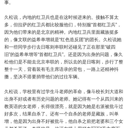
事。
久松说，内地的红卫兵也是在这时候进来的。接触不算太
多，但拉萨的红卫兵都比较服他们，特别服“首都红卫兵”，
因为他们带来的是北京的精神。内地红卫兵里面藏族挺多
的，像文联的益希单增就是“红色造反团”的团长。久松说她
和一些同学步行去日喀则串联时还碰见了正在那里“破四
旧”的益希单增等“首都红卫兵”。还是因为出身的问题，像久
松他们是不能去北京串联的，所以去的是日喀则，步行了整
整十一天，背着装有毛主席语录的背包，一路上还精神抖
擞，坚决不搭要捎带他们的过往车辆。
久松说，学校里有过学生斗老师的革命，像斗校长刘大道和
出身不好或者有历史问题的老师。她记得有一个从四川来的
教英语的女老师，长得很漂亮，就是因为她是右派被批斗过
好多次，结果自杀了。还有一个自杀的老师是藏族，叫单
增，他是因为出身不好被批斗，他自杀之前把老婆和三个女