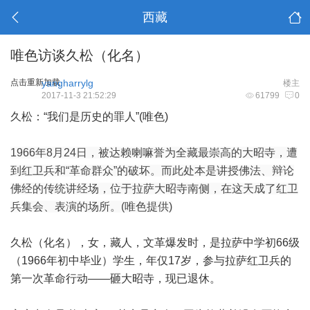
西藏
唯色访谈久松（化名）
点击重新加载
yangharrylg
楼主
2017-11-3 21:52:29
61799
0
久松：“我们是历史的罪人”(唯色)
1966年8月24日，被达赖喇嘛誉为全藏最崇高的大昭寺，遭
到红卫兵和“革命群众”的破坏。而此处本是讲授佛法、辩论
佛经的传统讲经场，位于拉萨大昭寺南侧，在这天成了红卫
兵集会、表演的场所。(唯色提供)
久松（化名），女，藏人，文革爆发时，是拉萨中学初66级
（1966年初中毕业）学生，年仅17岁，参与拉萨红卫兵的
第一次革命行动——砸大昭寺，现已退休。