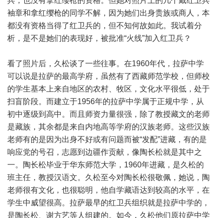
兵，也没有拿红缨枪的资格。但她对照片上的几个戴红卫兵
袖章和拿红缨枪的同学不解，因为她们出身贵族或商人，本
都没有资格当得了红卫兵的，但不知何故如此。我试着分
析，是不是她们的表现好，被批准“火线”加入红卫兵？
看了照片后，久松谈了一些往事。在1960年代，拉萨中学
可以说是拉萨的最高学府，虽然有了西藏师范学校，但师校
的学生基本上来自地区的农村、牧区，文化水平很低，处于
扫盲阶段。而建立于1956年的拉萨中学属于正规中学，从
初中逐级到高中。而且师资力量很强，除了教授藏文的老师
是藏族，其余都是来自内地高等学府的汉族老师。这些汉族
老师有的是因为出身不好或有问题而被“发配”进藏，有的是
响应党的号召，志愿到边疆作贡献，像陶长松就是其中之
一。陶长松毕业于华东师范大学，1960年进藏，是久松的
班主任，教授汉语文。久松至今对陶长松很敬佩，她说，陶
老师很有文化，也很聪明，他自学藏语达到较高的水平，在
学生中威望很高。拉萨最早的红卫兵组织就是拉萨中学的，
是陶长松、谢方艺等人组建的。如今，久松他们原拉萨中学