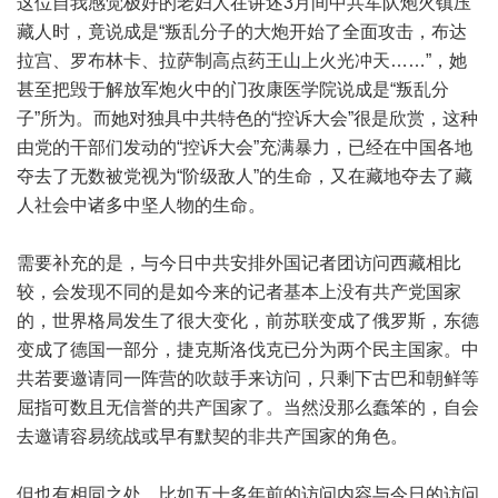
这位自我感觉极好的老妇人在讲述3月间中共军队炮火镇压
藏人时，竟说成是“叛乱分子的大炮开始了全面攻击，布达
拉宫、罗布林卡、拉萨制高点药王山上火光冲天……”，她
甚至把毁于解放军炮火中的门孜康医学院说成是“叛乱分
子”所为。而她对独具中共特色的“控诉大会”很是欣赏，这种
由党的干部们发动的“控诉大会”充满暴力，已经在中国各地
夺去了无数被党视为“阶级敌人”的生命，又在藏地夺去了藏
人社会中诸多中坚人物的生命。
需要补充的是，与今日中共安排外国记者团访问西藏相比
较，会发现不同的是如今来的记者基本上没有共产党国家
的，世界格局发生了很大变化，前苏联变成了俄罗斯，东德
变成了德国一部分，捷克斯洛伐克已分为两个民主国家。中
共若要邀请同一阵营的吹鼓手来访问，只剩下古巴和朝鲜等
屈指可数且无信誉的共产国家了。当然没那么蠢笨的，自会
去邀请容易统战或早有默契的非共产国家的角色。
但也有相同之处。比如五十多年前的访问内容与今日的访问