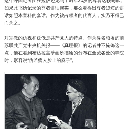
这个外国记者团在拉萨还见到了时年20岁的尊者达赖喇嘛。
如果此书所记录的尊者讲话属实，那么看得出尊者短短的讲
话如照本宣科的套话。作为被占领者的代言人，实乃不得已
而为之。
对宗教的仇视和贬低是共产党人的特点。作为臭名昭著的前
苏联共产党中央机关报——《真理报》的记者并不掩饰这一
点，他在看到布达拉宫壁画所描绘的分布在全藏各处的寺院
时，形容说“仿若病人脸上的麻子”。