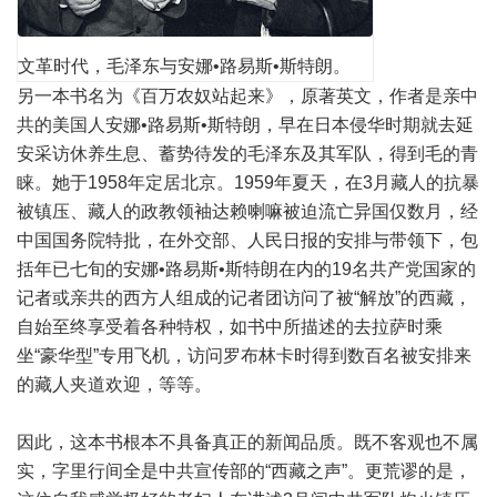
文革时代，毛泽东与安娜•路易斯•斯特朗。
另一本书名为《百万农奴站起来》，原著英文，作者是亲中
共的美国人安娜•路易斯•斯特朗，早在日本侵华时期就去延
安采访休养生息、蓄势待发的毛泽东及其军队，得到毛的青
睐。她于1958年定居北京。1959年夏天，在3月藏人的抗暴
被镇压、藏人的政教领袖达赖喇嘛被迫流亡异国仅数月，经
中国国务院特批，在外交部、人民日报的安排与带领下，包
括年已七旬的安娜•路易斯•斯特朗在内的19名共产党国家的
记者或亲共的西方人组成的记者团访问了被“解放”的西藏，
自始至终享受着各种特权，如书中所描述的去拉萨时乘
坐“豪华型”专用飞机，访问罗布林卡时得到数百名被安排来
的藏人夹道欢迎，等等。
因此，这本书根本不具备真正的新闻品质。既不客观也不属
实，字里行间全是中共宣传部的“西藏之声”。更荒谬的是，