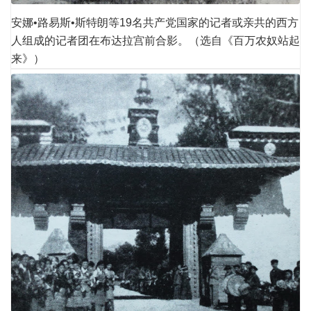
安娜•路易斯•斯特朗等19名共产党国家的记者或亲共的西方
人组成的记者团在布达拉宫前合影。（选自《百万农奴站起
来》）