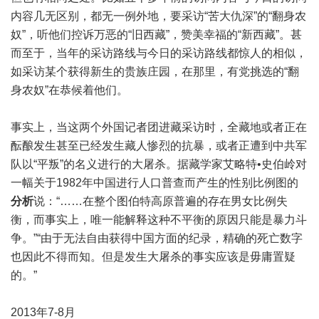
内容几无区别，都无一例外地，要采访“苦大仇深”的“翻身农
奴”，听他们控诉万恶的“旧西藏”，赞美幸福的“新西藏”。甚
而至于，当年的采访路线与今日的采访路线都惊人的相似，
如采访某个获得新生的贵族庄园，在那里，有党挑选的“翻
身农奴”在恭候着他们。
事实上，当这两个外国记者团进藏采访时，全藏地或者正在
酝酿发生甚至已经发生藏人惨烈的抗暴，或者正遭到中共军
队以“平叛”的名义进行的大屠杀。据藏学家艾略特•史伯岭对
一幅关于1982年中国进行人口普查而产生的性别比例图的
分析
说：“……在整个图伯特高原普遍的存在男女比例失
衡，而事实上，唯一能解释这种不平衡的原因只能是暴力斗
争。”“由于无法自由获得中国方面的纪录，精确的死亡数字
也因此不得而知。但是发生大屠杀的事实应该是毋庸置疑
的。”
2013年7-8月