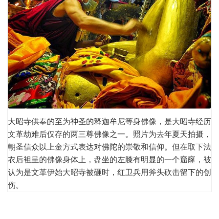
大昭寺供奉的至为神圣的释迦牟尼等身佛像，是大昭寺经历
文革劫难后仅存的两三尊佛像之一。照片为去年夏天拍摄，
朝圣信众以上金方式表达对佛陀的崇敬和信仰。但在取下法
衣后袒呈的佛像身体上，盘坐的左膝有明显的一个窟窿，被
认为是文革伊始大昭寺被砸时，红卫兵用斧头砍击留下的创
伤。