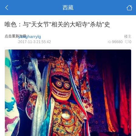
西藏
唯色：与“天女节”相关的大昭寺“杀劫”史
点击重新加载
yangharrylg
楼主
2017-11-3 21:55:42
96680
0