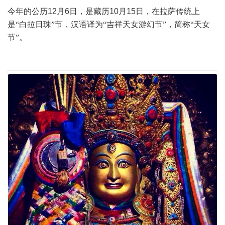
今年的公历
12
月
6
日，是藏历
10
月
15
日，在拉萨传统上
是“白拉日珠”节，汉语译为“吉祥天女游幻节”，简称“天女
节”。