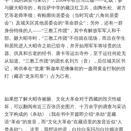
字（我的调查与采访），
2004
年在台湾出版——记载，参
与砸大昭寺的，有拉萨中学的藏汉红卫兵，由陶长松、谢方
艺等老师率领；有帕廓街居委会（当时写成“八角街居委
会”）及城关区其他居委会的“革命群众”；另外，还有一群
身份特殊的人——“三教工作团”，其中有解放军军人和干
部。砸大昭寺时，“三教工作团”不但就在现场，而且在学生
和居民进入大昭寺之前已驻寺，并开始用军车将珍贵的法
器、供具和古老的经书、唐卡等运出寺外，至于运往何处无
从知道。“三教工作团”的团长名刘方（音），后任城关区书
记，将供奉在“觉康”释迦牟尼佛像前的一盏用黄金打制的供
灯（藏语“龙东司恭”）占为己有。
如果想了解大昭寺被砸、文化大革命对于西藏的毁灭性破
坏，可以翻阅有近三百张历史图片、十万余字的调查与采访
文字构成的《杀劫》（我在书中开篇即介绍“杀劫”是藏
语“革命”的发音，而“文化大革命”在藏语里的发音近似“人
类杀劫”）。这里，我想说的是，白拉白东玛与白拉姆这两