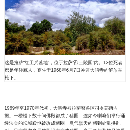
这是拉萨“红卫兵墓地”，位于拉萨“烈士陵园”内。12位死者
都是年轻藏人，丧生于1968年6月7日冲进大昭寺的解放军
枪下。
1969
年至
1970
年代初，大昭寺被拉萨警备区司令部所占
据。一楼楼下数十间佛殿都成了猪圈，连如今喇嘛们举行诵
经法会的坛城殿也被改成猪圈，臭气熏天的猪到处乱拱乱