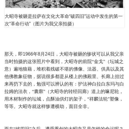
大昭寺被砸是拉萨在文化大革命“破四旧”运动中发生的第一
次“革命行动”（图片为我父亲拍摄）
那天，即
1966
年
8
月
24
日，大昭寺被砸的惨状可以从我父亲
当时拍摄的这张照片中看到，大昭寺的前院“金戈”（坛城之
意）遍地狼藉，堆积着残破不堪的佛像、法器、供具以及其
他佛教象征物，据说很多都是从楼上的佛殿里、长廊上抬过
来再扔下去的，勉强可以辨认的有：护法神白拉白东玛与白
拉姆的法衣，“囊廓”（大昭寺的转经回廊）道上的嘛尼轮，
用木材制作的坛城，点酥油供灯的架子，“祥麟法轮”塑像，
等等。大昭寺就这样惨遭横劫，面目全非。
而在“破四旧”之后，遭受重创的大昭寺又是怎样的命运呢？