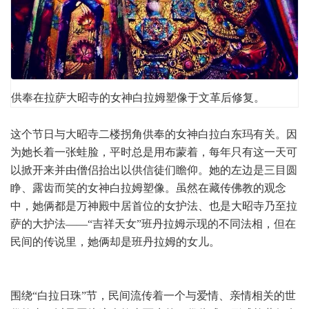
供奉在拉萨大昭寺的女神白拉姆塑像于文革后修复。
这个节日与大昭寺二楼拐角供奉的女神白拉白东玛有关。因
为她长着一张蛙脸，平时总是用布蒙着，每年只有这一天可
以掀开来并由僧侣抬出以供信徒们瞻仰。她的左边是三目圆
睁、露齿而笑的女神白拉姆塑像。虽然在藏传佛教的观念
中，她俩都是万神殿中居首位的女护法、也是大昭寺乃至拉
萨的大护法——“吉祥天女”班丹拉姆示现的不同法相，但在
民间的传说里，她俩却是班丹拉姆的女儿。
围绕“白拉日珠”节，民间流传着一个与爱情、亲情相关的世