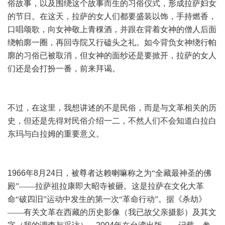
俗故事，以及围绕这个故事而生的习俗仪式，形成拉萨妇女
的节日。在这天，拉萨的女人们都要盛装以饰，手持燃香，
口唱颂歌，向女神敬上青稞酒，并跟在背着女神的僧人后面
绕帕廓一圈，再回寺院又行磕头之礼。如今背负女神绕行帕
廓的习俗已被取消，但女神的面纱还是要掀开，拉萨的女人
们还是会打扮一番，前来拜谒。
不过，在这里，我想讲述的不是民俗，而是与文革相关的历
史，但还是先得对民俗介绍一二，不然人们不会知道白拉白
东玛与白拉姆的重要意义。
1966
年
8
月
24
日，被尊者达赖喇嘛称之为“全藏最神圣的佛
殿”——拉萨祖拉康即大昭寺被砸。这是拉萨在文化大革
命“破四旧”运动中发生的第一次“革命行动”。据《杀劫》
——有关文革在西藏的历史影像（我已故父亲摄影）及其文