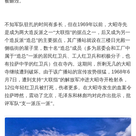
被砸毁。
不知军队驻扎的时间有多长，但在
1969
年以前，大昭寺先
是成为两大造反派之一“大联指”的据点之一，后又成为另一
个造反派“造总”的主要据点，其广播站就设在三楼日光殿一
侧临街的屋子里，数十名“造总”成员（多为居委会和工厂中
属于“造总”一派的居民红卫兵、工人红卫兵和积极分子，也
有拉萨中学的红卫兵）住在寺内。这期间，所剩无几的大昭
寺继续遭到破坏。由于该广播站的宣传攻势很猛，
1968
年
6
月
7
日，遭到支持“大联指”的解放军冲进大昭寺开枪射杀，
12
位年轻红卫兵被打死，伤者更多。在大昭寺发生的血案令
拉萨哗然，震动了北京，毛泽东和林彪均对此作出批示，批
评军队“支一派压一派”。