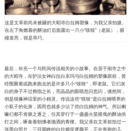
这是文革前尚未被砸的大昭寺白拉姆塑像，为我父亲拍摄。
在左下角燃着的酥油灯后面露出一只小“吱吱”（老鼠），眼
瞳发亮，很是乖巧。
最后，补充一个与民间传说相关的小故事。在居于闹市之中
的大昭寺，在护法女神白拉白东玛与白拉姆的塑像跟前，曾
经围聚着或跑来跑去的是许多只小“吱吱”，即老鼠。它们灰
白的身子不过拇指之长，亮晶晶的眼睛忽闪忽闪，倏然间，
倒是很像神话里的小精灵。传说这些“吱吱”是白拉姆喂养的
小虱子的化身，因而也就多少沾了些白拉姆的神气。所以喇
嘛们都不肯驱之逐之，任其穿行于一盏盏火苗摇曳的酥油供
灯之间，啄食着朝佛者抛洒的青稞。我父亲在文革前拍过一
张黑白照片，三目圆睁的白拉姆笑逐颜开，正在奔跑的几