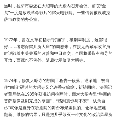
当时，拉萨市委还在大昭寺的大殿内召开会议。前院“金
戈”一度是放映革命影片的露天电影院。一些僧舍被设成拉
萨市政协的办公室。
1972
年，曾在文革初指示“打庙宇，破喇嘛制度，这都很
好……考虑保留几所大庙”的周恩来，在接见西藏军政官员
时说随着中美关系的改善和中日建交，全国将采取有领导的
开放，西藏也不例外。随后批示修复大昭寺。
1974
年，修复大昭寺的初期工程告一段落。逐渐地，被当
作“四旧”砸过的大昭寺又允许香火缭绕，祈祷回响。法国记
者董尼德在
1985
年获准访问拉萨时，面对大昭寺里“崭新的
菩萨塑像及刚完成的壁画”，“感到震惊与不安”，认为自
己“就像是置身在歌剧院的舞台布景里似的。仓卒地整建、
翻新、维修的结果，只是把几乎毁灭一种文化的政治风暴所