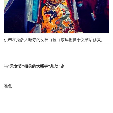
供奉在拉萨大昭寺的女神白拉白东玛塑像于文革后修复。
与“天女节”相关的大昭寺“杀劫”史
唯色