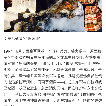
文革后修复的“擦擦康”。
1967
年
6
月，西藏军区派一个连的兵力进驻大昭寺，原西藏
军区司令员陈明义在多年后的回忆文章中称“对该寺重要佛
像实施了严密的保护”，事实上，除了被剥得精光、且被斧
头砍过的释迦牟尼等身佛像，凡是金属佛像、金属法器、金
属供具、唐卡器皿等等皆被军队运走，凡是泥塑佛像皆被倒
入滔滔的拉萨河中。而两尊塑像——白拉白东玛与白拉姆或
已被砸，或已被运走，总之消失无痕。而在帕廓街东南交接
处，与昔日大贵族索康宅院相连接的“擦擦康”（模制的小泥
像龛，属于护法神班丹拉姆），则被糊满泥巴，跟前的香炉