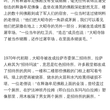
叫。只有释迦牟尼佛殿没有变成猪圈，毫无任何装饰且遭受
创击的释迦牟尼佛像，盘坐在漆黑的佛殿深处默然无言。楼
上的数十间佛殿则成了军人们的宿舍。一位当时送过猪饲料
的老僧说：“他们把大昭寺的一角辟成茅厕，我们可以看见
他们把尿撒在地上；大昭寺的另外一部分，则被改造成牲畜
屠宰场。”一位当年的红卫兵、“造总”成员也说：“大昭寺除
了被当作猪圈，还作过屠宰场，在里面杀猪拔毛。”
1970
年代初期，大昭寺被改成拉萨市委第二招待所。拉萨
人称其为“招待玛波”，意思是红色招待所。许多殿堂都改成
了招待所的房间，一楼和二楼那些佛殿的门框上都写着号
码。墙上的壁画被烧茶、烧水的火苗和水汽给熏得破损不
堪。一位老僧说：“在释迦牟尼佛殿上面的金顶，曾经盖过
一个厕所。在护法神班丹拉姆（即白拉白东玛与白拉姆）塑
像那里，用木板隔了男女两个厕所，是招待所的厕所。”