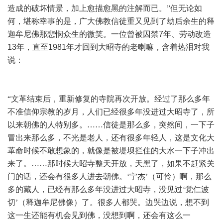
造成的破坏情景，加上愈描愈黑的注解而已。”但无论如
何，堪称幸事的是，广大佛教信徒重又见到了劫后余生的释
迦牟尼佛那悲悯众生的微笑。一位曾被囚禁
7
年、劳动改造
13
年，直至
1981
年才回到大昭寺的老喇嘛，含着热泪对我
说：
“文革结束后，重新修复的寺院再次开放。经过了那么多年
不准信仰宗教的岁月，人们已经很多年没进过大昭寺了，所
以来朝佛的人特别多。……信徒是那么多，突然间，一下子
冒出来那么多，不光是老人，还有很多年轻人，这是文化大
革命时候不敢想象的，就像是被堤坝拦住的大水一下子冲出
来了。……那时候大昭寺整天开放，天黑了，如果不赶紧关
门的话，还会有很多人进去朝佛。‘宁杰’（可怜）啊，那么
多的藏人，已经有那么多年没进过大昭寺，没见过‘觉仁波
切’（释迦牟尼佛像）了。很多人都哭。边哭边说，想不到
这一生还能有机会见到佛，没想到啊，还会有这么一