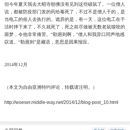
但今年夏天我去大昭寺朝佛没有见到这些硕鼠了。一位僧人
说，都被防疫部门发的药给毒死了，不过不是僧人干的，是
当电工的俗人去执行的。诡异的是，有一天，这位电工在干
活时摔下来了，不久就死了，死之前尽做被无数老鼠噬咬的
噩梦，令他非常痛苦。“勒迥则啊，”僧人和我异口同声地感
叹道。“勒迥则”是藏语，意思是因果报应。
2014年12月
（本文为
自由亚洲特约评论
，转载请注明。）
http://woeser.middle-way.net/2014/12/blog-post_10.html