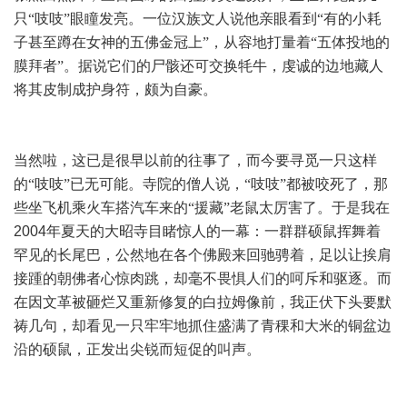
只“吱吱”眼瞳发亮。一位汉族文人说他亲眼看到“有的小耗
子甚至蹲在女神的五佛金冠上”，从容地打量着“五体投地的
膜拜者”。据说它们的尸骸还可交换牦牛，虔诚的边地藏人
将其皮制成护身符，颇为自豪。
当然啦，这已是很早以前的往事了，而今要寻觅一只这样
的“吱吱”已无可能。寺院的僧人说，“吱吱”都被咬死了，那
些坐飞机乘火车搭汽车来的“援藏”老鼠太厉害了。于是我在
2004
年夏天的大昭寺目睹惊人的一幕：一群群硕鼠挥舞着
罕见的长尾巴，公然地在各个佛殿来回驰骋着，足以让挨肩
接踵的朝佛者心惊肉跳，却毫不畏惧人们的呵斥和驱逐。而
在因文革被砸烂又重新修复的白拉姆像前，我正伏下头要默
祷几句，却看见一只牢牢地抓住盛满了青稞和大米的铜盆边
沿的硕鼠，正发出尖锐而短促的叫声。