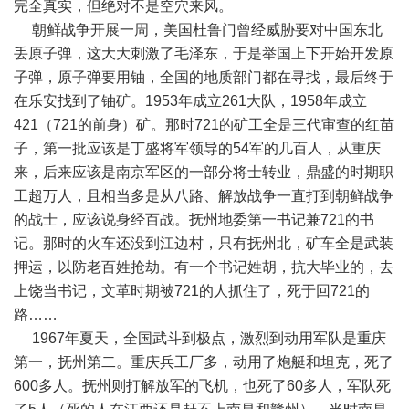
完全真实，但绝对不是空穴来风。
朝鲜战争开展一周，美国杜鲁门曾经威胁要对中国东北
丢原子弹，这大大刺激了毛泽东，于是举国上下开始开发原
子弹，原子弹要用铀，全国的地质部门都在寻找，最后终于
在乐安找到了铀矿。1953年成立261大队，1958年成立
421（721的前身）矿。那时721的矿工全是三代审查的红苗
子，第一批应该是丁盛将军领导的54军的几百人，从重庆
来，后来应该是南京军区的一部分将士转业，鼎盛的时期职
工超万人，且相当多是从八路、解放战争一直打到朝鲜战争
的战士，应该说身经百战。抚州地委第一书记兼721的书
记。那时的火车还没到江边村，只有抚州北，矿车全是武装
押运，以防老百姓抢劫。有一个书记姓胡，抗大毕业的，去
上饶当书记，文革时期被721的人抓住了，死于回721的
路……
1967年夏天，全国武斗到极点，激烈到动用军队是重庆
第一，抚州第二。重庆兵工厂多，动用了炮艇和坦克，死了
600多人。抚州则打解放军的飞机，也死了60多人，军队死