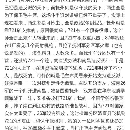
了5人（死的人在江西还是赶不上南昌和赣州），当时南昌
已经是造反派的天下，而抚州则是保守派的天下，两边全是
为了保卫毛主席。这场斗争谁对谁错已经不重要了，实际上
现在看来，两边都是可怜虫，全是政治的牺牲品。抚州就是
靠721矿支撑的，原因很简单，721有一个预备役师，这个
师全是正规军人转业来的，且721有很多重武器，87年我还
在1厂看见几个高射机枪，且抢了抚州军分区军火库（也有
说是发的），装备精良，人数众多。而抚州军分区只有一个
营，还派给721一个连，简直没办法和南昌造反派斗，于是
721的人上了，在进贤温家圳摆下战场，721那时死了不少
人，是战死的。可怜的就是毛主席周恩来开始支持造反派，
好像是唯一一次对抚州定性为叛乱。军队开始支左，济南26
军的一个师开进南昌，准备围剿抚州，双方是在华东地质学
院激战了一阵，又准备攻打721矿，我的一个同学爸爸很英
勇，炸了崇仁到江边村的铁路桥准备战斗。因为721对国家
实在太重要了，26军没有强攻，这时省军分区派直升飞机到
721的水塔山，和保守派谈判，我的另一位同学爸爸还参加
的谈判，被26军勒令交出武器，且打出毛主席的旗号，721