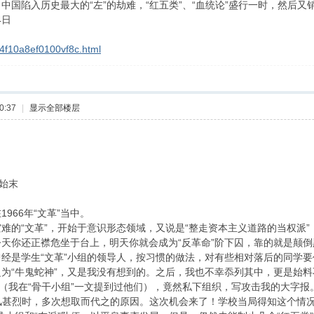
，中国陷入历史最大的“左”的劫难，“红五类”、“血统论”盛行一时，然后又销声
4日
g_4f10a8ef0100vf8c.html
0:37
|
显示全部楼层
始末
966年“文革”当中。
难的“文革”，开始于意识形态领域，又说是“整走资本主义道路的当权派
天你还正襟危坐于台上，明天你就会成为“反革命”阶下囚，靠的就是颠
经是学生“文革”小组的领导人，按习惯的做法，对有些相对落后的同学
为“牛鬼蛇神”，又是我没有想到的。之后，我也不幸忝列其中，更是始
”（我在“骨干小组”一文提到过他们），竟然私下组织，写攻击我的大字报。
”风甚烈时，多次想取而代之的原因。这次机会来了！学校当局得知这个情