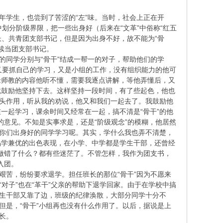
青年学生，也尝到了苦涩的“左”味。当时，社会上正在开
中划分阶级界限，把一些出身好（后来在“文革”中俗称“红五
长、共青团支部书记，但是因为出身不好，故不能为“骨
继续当团支部书记。
的同学分别与“骨干”结成一帮一的对子，帮助他们的学
，又要抓自己的学习，又是小组的工作，没有组织能力的他可
老师教的内容他听不懂，需要我逐点讲解，等他弄懂后，又
就鼓励他坚持下去。这样坚持一段时间，有了些起色，他也
带头作用，听从我的劝说，他又和我们一起去了。我鼓励他
一起学习，课余时间又经常在一起，搞不清是“骨干”的他
的意见。不知是实事求是，还是“阶级观念”的模糊，他居然
向你们出身好的同学学习呢。其实，学什么我也弄不清楚，
品学兼优的出色表现，在小学、中学都是学生干部，还曾经
我做错了什么？都有些迷茫了。不管怎样，我作为团支书，
入团。
艰苦，纷纷要求退学。担任班长的那位“骨干”因为不愿来
对子”也在“革干”父亲的帮助下退学回家。由于在学校中搞
学生干部又靠了边，班级的纪律涣散，大部分同学十分不
但是，“骨干”小组再也没有什么作用了。以后，据说是上
长。