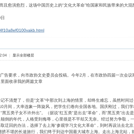
，而且愈演愈烈，这场中国历史上的“文化大革命”给国家和民族带来的大
0日
g_4f10a8ef0100vakb.html
2:04
|
显示全部楼层
报》广告要求，向市政协文史委员会投稿。今年2月，在市政协四届一次会
，里面收录我的两篇文章
记不清楚了，但是“文革”中那次到上海的情景，却终生难忘，虽然时间
。9、10月间，大串连象一阵旋风，把学生们卷向全国各地。国庆刚过，我们
黑五类子女不许外出”。（据说“红五类”是出去“革命”，而“黑五类”出去
颠倒的年代，人格受到侮辱，心里很是不平却又无奈。经过努力争取，一
取迂回的办法，选择了去上海“参观学习文化大革命”，到时再设法去北
夜拥挤不堪的长途旅行，我们终于到达中国最大城市上海。走出上海北站