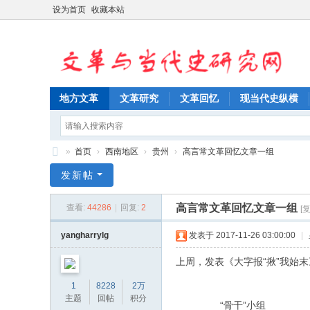
设为首页
收藏本站
地方文革
文革研究
文革回忆
现当代史纵横
»
首页
›
西南地区
›
贵州
›
高言常文革回忆文章一组
文
发新帖
革
高言常文革回忆文章一组
查看:
44286
|
回复:
2
[
与
当
yangharrylg
发表于 2017-11-26 03:00:00
|
代
上周，发表《大字报“揪”我始
史
1
8228
2万
研
主题
回帖
积分
“骨干”小组