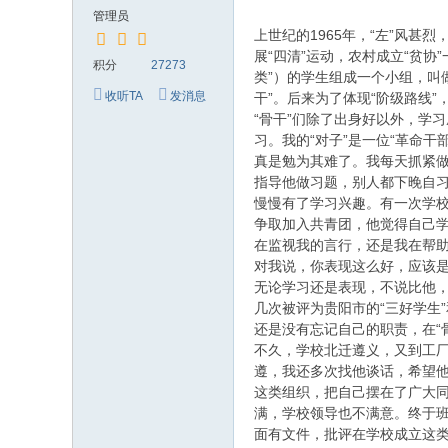
究
管理员
网
上世纪的1965年，“左”风
展“四清”运动，农村成立“贫
积分
27273
类”）的学生组成一个小组，叫
收听TA
发消息
干”。后来为了体现“阶级路线”
“骨干”们除了出身好以外，学
习。我的“对子”是一位“革命
真是勉为其难了。我每天抓紧
指导他做习题，别人都下晚自
慢慢有了学习兴趣。有一次学校
争取加入共青团，他觉得自己学
在监视我的言行，还是我在帮助
对我说，你表现这么好，应该是
无论学习还是表现，不说比他
几次被评为贵阳市的“三好学生
还是没有忘记自己的职责，在“
不久，学校北迁遵义，又到工厂
遵，我还多次找他谈话，希望他
这类组织，把自己摆在了广大同
满，学校领导也不满意。终于班
面有文件，批评在学校成立这类