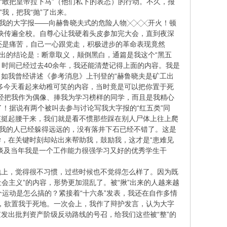
”“敢把皇帝拉下马”（他们私下的表态）的行动。不久，报
”我，把我“抛”了出来。
击我的大字报——向赫鲁晓夫式的危险人物╳╳╳开火！顿
很快传遍全校。自尊心让我硬着头皮参加完大会，直到夜深
还是痛苦，自己一心跟党走，积极进步的革命表现竟然
出的结论是：断章取义，颠倒黑白，通篇是我这个“黑五
。时间已经过去40余年，我还能清楚记得上面的内容。我是
如我曾经讲述《参考消息》上刊登的“赫鲁晓夫是矿工出
多今天看起来幼稚可笑的内容，当时竟是可以把你置于死
曾经把我作为偶像、捧我为学习榜样的同学，而且是我精心
！据说有两个被叫去参与讨论写我大字报的“红五类”同
该挺起腰干来，我们就是看不惯那些踩在别人尸体上往上爬
近我的人已经躲得远远的，没有落井下石已经不错了。这是
，在关键时刻却站出来帮助我，鼓励我，这才是“患难见
谈及当年我是一个工作能力很强学习又好的优秀学生干
地上，觉得很不习惯，过些时候也不觉得怎么样了。因为既
会主义”的内容，形势更加混乱了。被“揪”出来的人越来越
这个运动是怎么搞的？紧接着“十六条”发表，我还在自作多情
性，欲置我于死地。一次会上，我作了辩护发言，认为大字
发出批判资产阶级反动路线的号召，给我们这些被“整”的