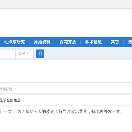
毛泽东研究
原始资料
百花齐放
学术信息
其它
帖子
搜
索
复制链接]
显示全部楼层
末》一文 ，为了帮助今天的读者了解当时政治背景，特地再补发一文。