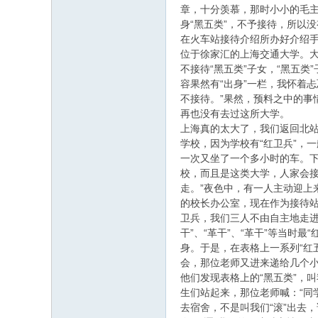
章，十分羡慕，那时小小的毛
身“黑五类”，不予接待，所以
在火车站接待介绍所办好介绍
位于徐家汇的上海交通大学。大
不接待“黑五类”子女，“黑五
容果然有“出身”一栏，我怀着
不接待。”果然，预料之中的
再也没有去过这所大学。
上海真的太大了，我们返回北站
学校，因为学校有“红卫兵”，
一次又坐了一个多小时的车。下
校，而且是这类大学，人家会
走。”夜色中，有一人主动迎上
的校长办公室，现在作为接待
卫兵，我们三人不由自主地走进
干”、“革干”、“革干”等当时
身。于是，在表格上一系列“红五
会，那位老师又进来递给几个小
他们发现表格上的“黑五类”，
生们站起来，那位老师喊：“同
去宿舍，不是叫我们“滚”出去