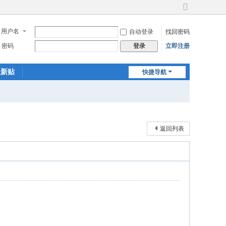
切
换
用户名
自动登录
找回密码
到
宽
密码
立即注册
登录
版
最新贴
快捷导航
返回列表