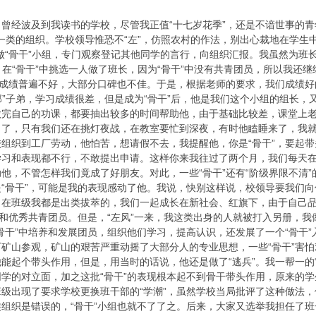
甚烈，曾经波及到我读书的学校，尽管我正值“十七岁花季”，还是不谙世事的
协”一类的组织。学校领导惟恐不“左”，仿照农村的作法，别出心裁地在学生
做“骨干”小组，专门观察登记其他同学的言行，向组织汇报。我虽然为班
，在“骨干”中挑选一人做了班长，因为“骨干”中没有共青团员，所以我还
习成绩普遍不好，大部分口碑也不佳。于是，根据老师的要求，我们成绩好
干部”子弟，学习成绩很差，但是成为“骨干”后，他是我们这个小组的组长
做完自己的功课，都要抽出较多的时间帮助他，由于基础比较差，课堂上
习了，只有我们还在挑灯夜战，在教室要忙到深夜，有时他瞌睡来了，我
组织到工厂劳动，他怕苦，想请假不去，我提醒他，你是“骨干”，要起
习和表现都不行，不敢提出申请。这样你来我往过了两个月，我们每天在
他，不管怎样我们竟成了好朋友。对此，一些“骨干”还有“阶级界限不清”
“骨干”，可能是我的表现感动了他。我说，快别这样说，校领导要我们
，在班级我都是出类拔萃的，我们一起成长在新社会、红旗下，由于自己
”和优秀共青团员。但是，“左风”一来，我这类出身的人就被打入另册，
骨干”中培养和发展团员，组织他们学习，提高认识，还发展了一个“骨干”
矿山参观，矿山的艰苦严重动摇了大部分人的专业思想，一些“骨干”害怕
能起个带头作用，但是，用当时的话说，他还是做了“逃兵”。我一帮一的“
学的对立面，加之这批“骨干”的表现根本起不到骨干带头作用，原来的
级出现了要求学校更换班干部的“学潮”，虽然学校当局批评了这种做法，
组织是错误的，“骨干”小组也就不了了之。后来，大家又选举我担任了班