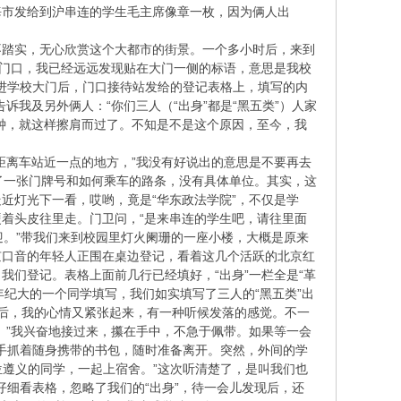
海市发给到沪串连的学生毛主席像章一枚，因为俩人出
不踏实，无心欣赏这个大都市的街景。一个多小时后，来到
学门口，我已经远远发现贴在大门一侧的标语，意思是我校
。进学校大门后，门口接待站发给的登记表格上，填写的内
诉我及另外俩人：“你们三人（“出身”都是“黑五类”）人家
钟，就这样擦肩而过了。不知是不是这个原因，至今，我
距离车站近一点的地方，”我没有好说出的意思是不要再去
给了一张门牌号和如何乘车的路条，没有具体单位。其实，这
近灯光下一看，哎哟，竟是“华东政法学院”，不仅是学
着头皮往里走。门卫问，“是来串连的学生吧，请往里面
欢迎。”带我们来到校园里灯火阑珊的一座小楼，大概是原来
京口音的年轻人正围在桌边登记，看着这几个活跃的北京红
们登记。表格上面前几行已经填好，“出身”一栏全是“革
支年纪大的一个同学填写，我们如实填写了三人的“黑五类”出
上去后，我的心情又紧张起来，有一种听候发落的感觉。不一
。”我兴奋地接过来，攥在手中，不急于佩带。如果等一会
只手抓着随身携带的书包，随时准备离开。突然，外间的学
位遵义的同学，一起上宿舍。”这次听清楚了，是叫我们也
仔细看表格，忽略了我们的“出身”，待一会儿发现后，还