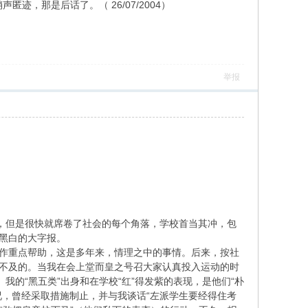
匿迹，那是后话了。（ 26/07/2004）
举报
”，但是很快就席卷了社会的每个角落，学校首当其冲，包
倒黑白的大字报。
要作重点帮助，这是多年来，情理之中的事情。后来，按社
料不及的。当我在会上堂而皇之号召大家认真投入运动的时
我的“黑五类”出身和在学校“红”得发紫的表现，是他们“朴
况，曾经采取措施制止，并与我谈话“左派学生要经得住考