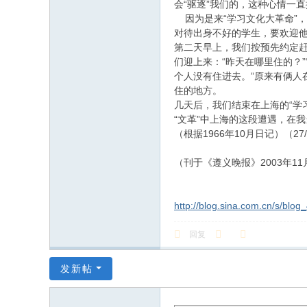
会“驱逐”我们的，这种心情一
因为是来“学习文化大革命”，
对待出身不好的学生，要欢迎他
第二天早上，我们按预先约定
们迎上来：“昨天在哪里住的？
个人没有住进去。”原来有俩人
住的地方。
几天后，我们结束在上海的“学
“文革”中上海的这段遭遇，在
（根据1966年10月日记）（27/0
（刊于《遵义晚报》2003年11
http://blog.sina.com.cn/s/blo
回复
发新帖