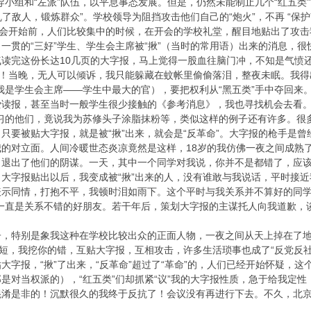
导小组和“左派”队伍，以平息事态发展。但是，仍然未能制止几个“红五类
乱了敌人，锻炼群众”。学校领导为阻挡攻击他们自己的“炮火”，不再 “保护
大会开始前，人们比较集中的时候，在开会的学校礼堂，醒目地贴出了攻
一贯的“三好”学生、学生会主席被“揪”（当时的常用语）出来的消息，
读完这份长达10几页的大字报，马上觉得一股血往脑门冲，不知是气愤
了！当晚，无人可以倾诉，我只能躲藏在蚊帐里偷偷落泪，整夜未眠。我得
我是学生会主席——学生中最大的官），要把权利从“黑五类”手中夺回来
爱读报，甚至当时一般学生很少接触的《参考消息》，我也寻找机会去看。
学习的他们，竟说我为苏修头子涂脂抹粉等，类似这样的例子还有许多。很
只要被贴大字报，就是被“揪”出来，就会是“反革命”。大字报的枪手是
的对立面。人间冷暖世态炎凉竟然是这样，18岁的我仿佛一夜之间成熟了
，退出了他们的阴谋。一天，其中一个同学对我说，你并不是都错了，应
大字报贴出以后，我变成被“揪”出来的人，没有谁敢与我说话，平时接
表示同情，打抱不平，我顿时泪如雨下。这个平时与我关系并不算好的同学
们一直是关系不错的好朋友。若干年后，策划大字报的主谋托人向我道歉，
子，特别是象我这种在学校比较出众的正面人物，一夜之间从天上掉在了
的短，我挖你的错，互贴大字报，互相攻击，许多生活琐事也成了“反党反社
大字报，“揪”了出来，“反革命”超过了“革命”的，人们已经开始怀疑，
是对当权派的），“红五类”们却抓紧“议”我的大字报性质，急于给我定
淆是非的！沉默很久的我终于反抗了！会议没有再进行下去。不久，北京