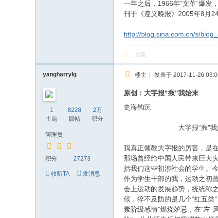
一年之后，1966年“文革”爆发
刊于《遵义晚报》2005年8月2
http://blog.sina.com.cn/s/blo
回复
yangharrylg
楼主
|
发表于 2017-11-26 03:0
原创：大字报“揪”我始末
史海钩沉
1
8228
2万
主题
回帖
积分
大字报“揪”我
管理员
我真正领教大字报的厉害，是在1
那场曾经给中国人民带来巨大灾
积分
27273
括我们这些初涉社会的学生。今
收听TA
发消息
作为学生干部的我，运动之初曾
会上运动的发展趋势，统统称之
候，猝不及防的是几个“红五类
素阶级感情”燃烧妒忌，在“左