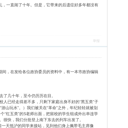
混乱，一直闹了十年。但是，它带来的后遗症好多年都没有
举报
议期间，在发给各位政协委员的资料中，有一本市政协编辑
过去了几十年，至今仍历历在目。
学校人已经走得差不多，只剩下家庭出身不好的“黑五类”子
是“游山玩水”。）我们被关在“革命”之外，年纪轻轻就被划
个“红五类”的S老师出面，把留校的学生组成外出串连学
京。很快，我们分批登上南下东去的列车出发了。
，前一天抵沪的同学来接站，见到他们身上佩带毛主席像