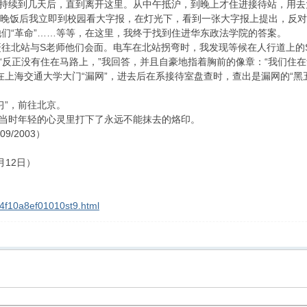
直持续到几天后，直到离开这里。从中午抵沪，到晚上才住进接待站，用
晚饭后我立即到校园看大字报，在灯光下，看到一张大字报上提出，反对资
们“革命”……等等，在这里，我终于找到住进华东政法学院的答案。
赶往北站与S老师他们会面。电车在北站拐弯时，我发现等候在人行道上的
”“反正没有住在马路上，”我回答，并且自豪地指着胸前的像章：“我们住
在上海交通大学大门“漏网”，进去后在系接待室盘查时，查出是漏网的“
习”，前往北京。
我当时年轻的心灵里打下了永远不能抹去的烙印。
9/2003）
月12日）
g_4f10a8ef01010st9.html