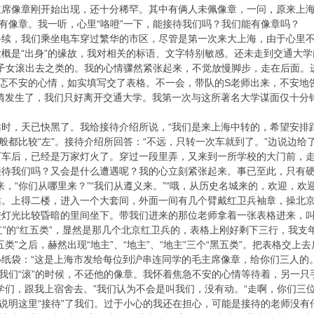
主席像章刚开始出现，还十分稀罕。其中有俩人未佩像章，一问，原来上
没有像章。我一听，心里“咯噔”一下，能接待我们吗？我们能有像章吗？
手续，我们乘坐电车穿过繁华的市区，尽管是第一次来大上海，由于心里
概是“出身”的缘故，我对相关的标语、文字特别敏感。还未走到交通大
类”子女滚出去之类的。我的心情骤然紧张起来，不觉放慢脚步，走在后面
忐忑不安的心情，如实填写交了表格。不一会，带队的S老师出来，不安地告
事情发生了，我们只好离开交通大学。我第一次与这所著名大学谋面仅十分
时，天已快黑了。我给接待介绍所说，“我们是来上海中转的，希望安排
一般都比较“左”。接待介绍所回答：“不远，只转一次车就到了。”边说边
车后，已经是万家灯火了。穿过一段里弄，又来到一所学校的大门前，走
接待我们吗？又会是什么遭遇呢？我的心立刻紧张起来。事已至此，只有硬
来，“你们从哪里来？”“我们从遵义来。”“哦，从历史名城来的，欢迎，
站。上得二楼，进入一个大套间，外面一间有几个臂戴红卫兵袖章，操北
灯光比较昏暗的里间坐下。带我们进来的那位老师拿着一张表格进来，叫我
最“红”的“红五类”，显然是那几个北京红卫兵的，表格上刚好剩下三行，我
类”之后，赫然出现“地主”、“地主”、“地主”三个“黑五类”。把表格交
纸袋：“这是上海市发给每位到沪串连同学的毛主席像章，给你们三人的
叫我们“滚”的时候，不还他的像章。我怀着焦急不安的心情等待着，另一
学们，跟我上宿舍去。”我们认为不会是叫我们，没有动。“走啊，你们三
，说明这里“接待”了我们。过于小心的我还在担心，可能是接待的老师没有