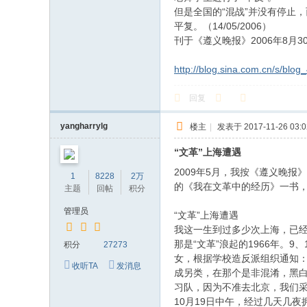
但是全国的“混战”并没有停止
平复。（14/05/2006）
刊于《遵义晚报》2006年8月3
http://blog.sina.com.cn/s/blo
回复
yangharrylg
楼主
|
发表于 2017-11-26 03:0
“文革”上海遭遇
2009年5月，我按《遵义晚
1
8228
2万
的《我在文革中的经历》一书
主题
回帖
积分
管理员
“文革”上海遭遇
我这一生到过多少次上海，已经
那是“文革”浪起的1966年
积分
27273
女，根据学校造反派组织通知：“
收听TA
发消息
成另类，在那个是非混淆，黑白
习队，因为不准去北京，我们采
10月19日中午，经过几天几