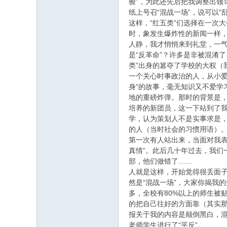
验”，为此还先后把我调整出领
纸上号召“混战一场”，说可以“
这样，“红五类”们选择在一次
时，象发生爆炸性的新闻一样，
人静，我才悄悄来到礼堂，一气
是“反革命”？许多是非被混淆
类”出身的篡夺了学校的大权（
一个关心时事政治的人，从小
身”的故事，毫无知识又不爱
地的重磅炸弹。那时的背景是，
培养的新团员，这一下站到了我
学，认为策划人不是实事求是
的人（当时社会的习惯用语）。
第一次有人站出来，当面对我
真情”。此后几十年过去，我
部，他们做错了……
人就是这样，开始觉得很丢面
然是“混战一场”，大家你揭我
多，全校有80%以上的师生被贴
的把自己往好的方面靠（其实那
报关于我的内容是颠倒黑白，混
老师学生进行了“平反”。