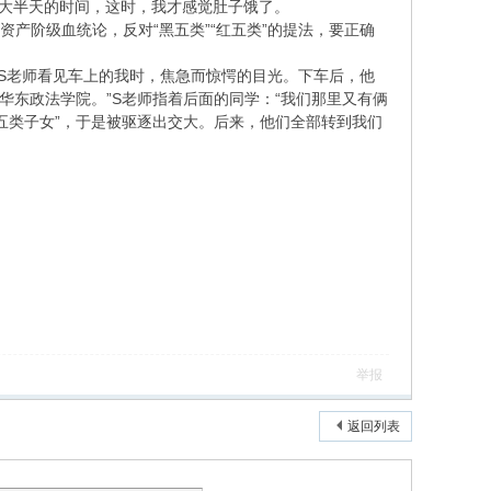
去大半天的时间，这时，我才感觉肚子饿了。
产阶级血统论，反对“黑五类”“红五类”的提法，要正确
S老师看见车上的我时，焦急而惊愕的目光。下车后，他
在华东政法学院。”S老师指着后面的同学：“我们那里又有俩
黑五类子女”，于是被驱逐出交大。后来，他们全部转到我们
举报
返回列表