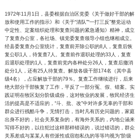
1972年11月1日，县委根据自治区党委《关于做好干部的解
放和使用工作的指示》和《关于“清队”“一打三反”整党运动
中定性、定案组织处理和复查问题的紧急通知》精神，成立
了复查办公室，各社场、镇党委复查领导小组也继相成立。
经县委复查办公室统计，复查前开除公职的8人，复查后恢
复公职1人，待复查7人。复查前作退职处理的33人，复查
后退职处理的1人，复查前党内各种处分26人，复查后撤消
处分1人，还有25人待复查。解放各级干部174名（其中县
级4名），占应解放干部的79％。复查工作继续进行，后来
绝大部分干部恢复了工作，平反了一部分冤、假、错案。实
践证明在牧区划分阶级成份，这对牧业的发展，牧民经济生
活的提高是不适应的，“斗、批、改”中对许多无辜的干部和
群众进行残酷斗争，无情打击，当时凡有历史问题的，家庭
出身不好的，社会关系复杂的，有海外关系的，内地公涵来
写得不好的，以往犯过这样那样错误的，说过错话的，群众
关系差或与某某人有些派性或宿怨私仇的等等均视为“阶级