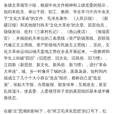
各级文革领导小组，根据中央文件精神和上级党委的指示，
组织本机关、单位干部、职工、教师、学生学习中共中央关
于“文化大革命”的文件、毛泽东著作、《人民日报》、《新
疆日报》和其他报刊有关“文化大革命”的文章。层层动员，
级级发动、批判《三家村札记》、《燕山夜话》、《海瑞罢
官》，并揭批机关单位的三条黑线（资产阶级黑线、苏联现
代修正主义黑线、资产阶级地方民族主义黑线）。至此，文
化大革命运动以铺天盖地之势在全县开展起来。一批教师和
学生上街破“四旧”（旧思想、旧文化、旧风俗、旧习惯），
立四新（新思想、新文化、新风俗、新习惯），进行“革命
大串连”，城、乡一时像开了锅的汤，蒸蒸袅袅。短时间内
就成立了几十个大小群众“造反”组织，都称自己是“造反
派”，张贴大字报、办黑板报、散发传单，互相攻击，甚至
乱抓滥斗。使县委、人委领导班子党的基层组织基本成半瘫
痪状态。
在极“左”思潮的影响下，在“捍卫毛泽东思想”的口号下，红