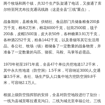
两个牧场和两个镇，共32个生产队架通了电话，又接通了库
尔特至阿尤布拉克通讯线路（这是全县“三线”重点）。
战备期间，县粮食局、供销社、食品部门共储备粮食200多
万千克，棉布2万米，棉花6000千克，毡筒2500双，毯子
200条，皮帽1500顶，皮大衣50件，各种糖果3.91万千克，
各种酒2252千克，粉条1442千克，以及香烟等其它生活用
品。各公社、牧场（镇）都储备了一定数量的战备物资，并
准备了一定数量的马匹、骆驼、马鞍、马掌等必需品。
1970年初至1971年底，全县47个单位共挖地道17.2千米，
其中永久性地道（防空洞）1.5千米，可容纳近3000人,交通
壕3.5千米。各社、场生产队人口集中地方挖防空洞9.8千
米，可容纳2.1万人。
根据上级防空指挥部的安排，全县对防空地段进行了划分：
一线为县城至喀拉通克沟口。二线为城北至幸福公社。三线