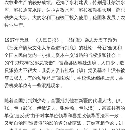
农牧业生产的较好成绩。还搞了水利建设，特别是吐尔洪水
库、喀拉通克水库、达拉吾孜水库、喀拉布勒根大坝、萨尔
铁热克大坝。大的水利工程竣工投入使用，稳固和发展了农
牧业生产。
1967年元旦，《人民日报》、《红旗》杂志发表了题为
《把无产阶级文化大革命进行到底》的社论，号召“全党和
全国人民向党内一小撮走资本主义道路的当权派和社会上
的‘牛鬼蛇神’发起总攻击”。富蕴县因地处边境，人口少，造
反派势力不很大，县委人委各社场（镇）党委基本上没有被
夺去权力，有的领导只是“靠边站”，学校也还继续上课，县
委机关单位有一些混乱现象。
随着全国批判刘少奇，全疆批判他在新疆的代理人武、伊、
张、包（武光、伊敏诺夫、张仲瀚、包尔汉），富蕴县有的
单位“造反派”由于对本单位领导和县党政领导看法不一致，
又受自治区“造反派”的影响遂分成两派，开始互相争论，进