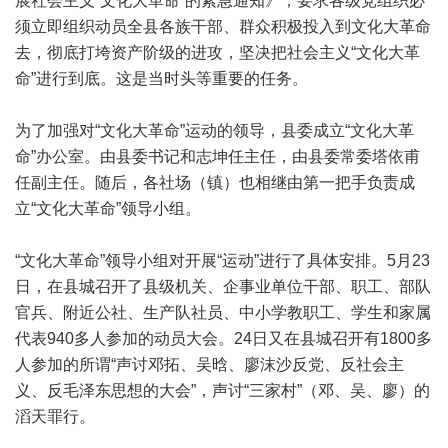
展社会主义“文化大革命”的紧急通知》，要求各级党组织必
须立即组织动员全县各族干部、群众积极投入到文化大革命
去，彻底打垮资产阶级的进攻，坚决把社会主义“文化大革
命”进行到底。这是当时头等重要的任务。
为了加强对“文化大革命”运动的领导，县委成立“文化大革
命”办公室。由县委书记和志坤任主任，由县委常委塔依甫
任副主任。随后，各社场（镇）也相继由第一把手负责成
立“文化大革命”领导小组。
“文化大革命”领导小组对开展“运动”进行了具体安排。5月23
日，在县城召开了县级机关、企事业单位干部、职工、部队
官兵、附近公社、生产队社员、中小学教职工、学生和家属
代表940多人参加的动员大会。24日又在县城召开有1800多
人参加的所谓“声讨邓拓、吴晗、廖沫沙反党、反社会主
义、反毛泽东思想的大会”，声讨“三家村”（邓、吴、廖）的
滔天罪行。