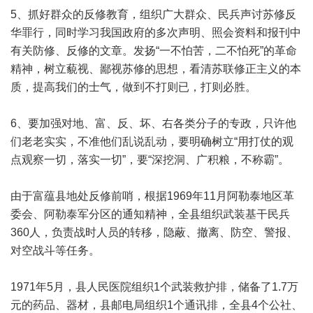
5、抓好群众的反修教育，组织广大群众、民兵声讨苏修反
华罪行，同时学习我国政府的多次声明、照会资料和报刊中
有关防修、反修的文章。发扬“一不怕苦，二不怕死”的革命
精神，树立藐视、鄙视苏修的思想，看清苏联修正主义的本
质，提高我们的士气，做到不打则已，打则必胜。
6、要加强对地、富、反、坏、右各类分子的专政，只许他
们老老实实，不准他们乱说乱动，要明确树立“用打仗的观
点观察一切，落实一切”，要“深挖洞、广积粮，不称霸”。
由于富蕴县地处反修前哨，根据1969年11月阿勒泰地区革
委会、阿勒泰军分区的通知精神，全县组织武装基干民兵
360人，负责战时人员的转移，隐蔽、撤离、防空、警报、
对空战斗等任务。
1971年5月，县人民医院组织1个武装救护排，储备了1.7万
元的药品、器材，县邮电局组织1个通讯排，全县4个公社、