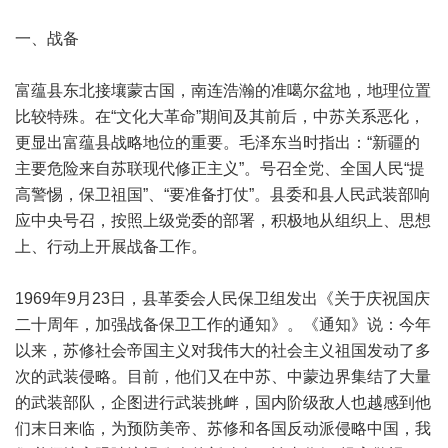
一、战备
富蕴县东北接壤蒙古国，南连浩瀚的准噶尔盆地，地理位置
比较特殊。在“文化大革命”期间及其前后，中苏关系恶化，
更显出富蕴县战略地位的重要。毛泽东当时指出：“新疆的
主要危险来自苏联现代修正主义”。号召全党、全国人民“提
高警惕，保卫祖国”、“要准备打仗”。县委和县人民武装部响
应中央号召，按照上级党委的部署，积极地从组织上、思想
上、行动上开展战备工作。
1969年9月23日，县革委会人民保卫组发出《关于庆祝国庆
二十周年，加强战备保卫工作的通知》。《通知》说：今年
以来，苏修社会帝国主义对我伟大的社会主义祖国发动了多
次的武装侵略。目前，他们又在中苏、中蒙边界集结了大量
的武装部队，企图进行武装挑衅，国内阶级敌人也越感到他
们末日来临，为预防美帝、苏修和各国反动派侵略中国，我