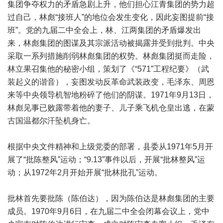
集团争夺权力的矛盾急剧上升，他们担心江青集团的势力超
过自己，林彪“接班人”的地位会发生变化，因此妄图提前“接
班”。党的九届二中全会上，林、江两集团的矛盾爆发出
来，林彪集团的图谋及其宗派活动被揭露并受到批判。中央
采取一系列措施削弱林彪集团的权势。林彪集团挺而走险，
林立果召集他的秘密小组，策划了《“571”工程纪要》（武
装起义的谐音），妄图发动反革命武装政变，毛泽东、周恩
来等中央领导机智地粉碎了他们的阴谋。1971年9月13日，
林彪见事已败露带着他的妻子、儿子乘飞机仓皇出逃，在蒙
古国温都尔汗坠机身亡。
根据中央文件精神和上级党委的部署，县委从1971年5月开
展了“批陈整风”运动；“9.13”事件以后，开展“批林整风”运
动；从1972年2月开始开展“批林批孔”运动。
批林首先要批陈（陈伯达），因为陈伯达是林彪集团的主要
成员。1970年9月6日，在九届二中全会闭幕会议上，党中