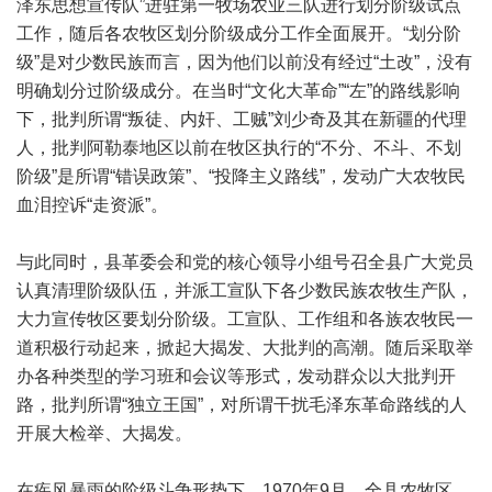
泽东思想宣传队”进驻第一牧场农业三队进行划分阶级试点
工作，随后各农牧区划分阶级成分工作全面展开。“划分阶
级”是对少数民族而言，因为他们以前没有经过“土改”，没有
明确划分过阶级成分。在当时“文化大革命”“左”的路线影响
下，批判所谓“叛徒、内奸、工贼”刘少奇及其在新疆的代理
人，批判阿勒泰地区以前在牧区执行的“不分、不斗、不划
阶级”是所谓“错误政策”、“投降主义路线”，发动广大农牧民
血泪控诉“走资派”。
与此同时，县革委会和党的核心领导小组号召全县广大党员
认真清理阶级队伍，并派工宣队下各少数民族农牧生产队，
大力宣传牧区要划分阶级。工宣队、工作组和各族农牧民一
道积极行动起来，掀起大揭发、大批判的高潮。随后采取举
办各种类型的学习班和会议等形式，发动群众以大批判开
路，批判所谓“独立王国”，对所谓干扰毛泽东革命路线的人
开展大检举、大揭发。
在疾风暴雨的阶级斗争形势下，1970年9月，全县农牧区