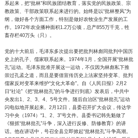
系起来，把“批林”和民族团结教育，落实党的民族政策、宗
教政策、干部政策联系起来进行的。始终是以“批林整风”为
纲，做好各个方面工作，特别是做好农牧业生产发展的工
作。1972年农业播种面积1.2万公顷，总产855万千克，牲
畜存栏40万头（只）。
党的十大前后，毛泽东多次提出要把批判林彪同批判中国历
史上的孔子、儒家联系起来。1974年1月，全国开展“批林批
孔”运动。毛泽东批准开展这一运动，不仅因为林彪私下推
崇过孔孟之道，而且是要借宣传历史上法家坚持变革、批判
儒家反对变革来维护“文化大革命”。自《人民日报》2月2
日“社论”《把“批林批孔”的斗争进行到底》发表后，中共中
央发出1、2、3、4、5号文件。随后自治区“批林批孔”运动
闪电似地开展起来。2月12日，县委召开扩大会议，传达学
习中央（1974）“1、2、3”号文件。县委书记韩先魁做了
《狠抓“批林批孔”斗争，深入进行反修、防修教育》的讲
话。他在讲话中，号召全县立即掀起“批林批孔”斗争高潮。