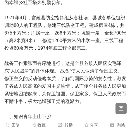
为幸福公社至塔奔别勒切尔。
1971年4月，富蕴县防空指挥组从各社场、县城各单位组织
调动80人的工程队，修建三线防空工程。建成房屋4栋，共
675平方米；库房一座，266平方米；坑道一条，全长700米
（高2米宽4米），修建1200平方米的小学一座。三线工程
投资60余万元，1974年底工程全部完工。
战备工作紧张而有序地进行，这是全县各族人民落实毛泽
东“人民战争”的具体体现。“战备”使人民认清了帝国主义、
修正主义的反动侵略本质，了解到国际形势的复杂性，激发
了各族人民高涨的爱国主义热情，从而使全县各族人民更加
紧密地团结起来，为保卫祖国、保卫家乡、保卫人民政权而
不懈斗争，极大地增强了党的凝聚力。
二、知识青年上山下乡
回复
收藏
转播
分享
淘帖