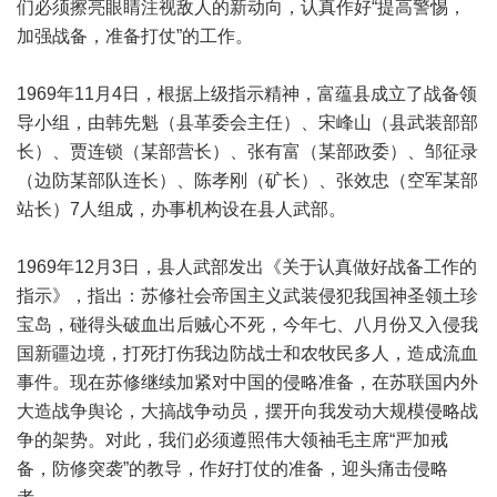
们必须擦亮眼睛注视敌人的新动向，认真作好“提高警惕，
加强战备，准备打仗”的工作。
1969年11月4日，根据上级指示精神，富蕴县成立了战备领
导小组，由韩先魁（县革委会主任）、宋峰山（县武装部部
长）、贾连锁（某部营长）、张有富（某部政委）、邹征录
（边防某部队连长）、陈孝刚（矿长）、张效忠（空军某部
站长）7人组成，办事机构设在县人武部。
1969年12月3日，县人武部发出《关于认真做好战备工作的
指示》，指出：苏修社会帝国主义武装侵犯我国神圣领土珍
宝岛，碰得头破血出后贼心不死，今年七、八月份又入侵我
国新疆边境，打死打伤我边防战士和农牧民多人，造成流血
事件。现在苏修继续加紧对中国的侵略准备，在苏联国内外
大造战争舆论，大搞战争动员，摆开向我发动大规模侵略战
争的架势。对此，我们必须遵照伟大领袖毛主席“严加戒
备，防修突袭”的教导，作好打仗的准备，迎头痛击侵略