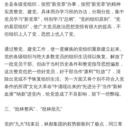
全县各级党组织，按照“新党章”办事，按照“新党章”的精神
实质整党、建党。具体用办学习班的办法，分期分批，集中
党员学习“新党章”，特别学习“总纲”、“党的组织原则”、“党
的基层组织”，使广大党员政治思想觉悟有很大的提高，不
但组织上入了党，思想上也入了党。
通过整党、建党工作，使一度瘫痪的党组织重新建立起来。
党的各级组织与绝大多数党员的组织生活得以恢复。解放了
一批党员干部。但由于当时历史条件和整党指导思想偏差，
这次整党也把一些好党员，好干部当作“废料”“吐故”了，清
除出党或不予恢复组织生活。另一方面又将个别不符合入党
条件的所谓“文化大革命”中涌现出来的“先进分子”当作“新鲜
血液”“纳新”进党内，给党造成了不良影响，留下一些弊端。
三、“批林整风” 、“批林批孔”
党的“九大”结束后，林彪集团的权势膨胀到了极点，同江青