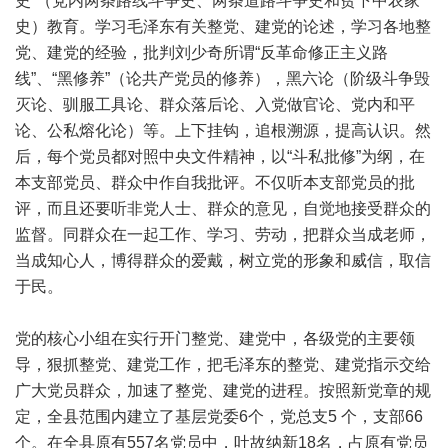
史”（党内两条路线斗争史、两条道路斗争史和贫下中农家
史）教育。学习毛泽东有关整党、建党的论述，学习各地整
党、建党的经验，批判刘少奇所谓“反革命修正主义路
线”、“黑修养”（论共产党员的修养），黑六论（阶级斗争毁
灭论、驯服工具论、群众落后论、入党做官论、党内和平
论、公私熔化论）等。上下挂钩，追根溯源，提高认识。然
后，每个党员都对照中央文件精神，以“斗私批修”为纲，在
本支部党员、群众中作自我批评。不仅听本支部党员的批
评，而且还要听非党人士、群众的意见，自觉地接受群众的
监督。同群众在一起工作、学习、劳动，把群众当成老师，
当成知心人，博得群众的爱戴，树立党的形象和威信，取信
于民。
党的核心小组在实行开门整党、建党中，各级党的主要领
导，狠抓整党、建党工作，把毛泽东的整党、建党指示交给
广大党员群众，加速了整党、建党的进程。按照新党章的规
定，全县范围内建立了基层党委6个，党总支5 个，支部66
个。在全县原有557名党员中，吐故纳新18名，占原有党员