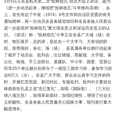
3月5日又在县机关第二次“批林批孔”动员大会上讲话，题为
《进一步动员起来，继续把“批林批孔”斗争推向高潮》。会
上，首先传达了中发（1974）8号文件和自治区党委的有关
通知精神，再一次动员全县各级党组织和全县各族人民群众
进一步提高对“批林批孔”重大现实意义和深远历史意义的认
识。《讲话》称：“批林批孔”斗争正在全县广大城（镇）农
村、牧区展开，总的讲，是处在一个大学习、大发动的阶
段。形势很好，各社、场（镇）、县直属各单位都行动起来
了都开了动员会、批判会，出过墙报、黑板报、大字报。各
公社、牧场、手工业联社、基建队、中小学、团委、贸易公
司等25个单位都分别举办了一期至三期学习班，参加学习班
达637人（次）。全县广大干部、群众在认真学习文件的同
时，开展忆苦思甜、新旧对比，专题批判。批判中主要抓住
林彪鼓吹孔孟之道“克已复礼”，高唱《国际歌》、《三大纪
律八项注意》，加强革命团结，加强纪律性，增强了社会主
义积极性。全县各族人民普遍关心国家大事，报刊发行量大
幅度增长。