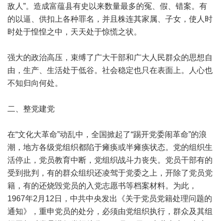
敌人”。造成富蕴县有史以来数量最多的冤、假、错案。有
的以逼、供扣上各种罪名，并且株连其家属、子女，使人时
时处于惶惶之中，天天处于惊慌之状。
强大的政治高压，束缚了广大干部和广大人民群众的思想自
由，生产、生活处于低谷。社会稳定也只在表面上。人心也
不知归向何处。
二、整党建党
在“文化大革命”动乱中，全国掀起了“踢开党委闹革命”的浪
潮，地方各级党组织都陷于瘫痪或半瘫痪状态。党的组织生
活停止，党员教育中断，党组织战斗力丧失。党员干部有的
受到批判，有的群众组织还凌驾于党委之上，开除了党员党
籍，有的还烧毁党员的入党志愿书等档案材料。为此，
1967年2月12日，中共中央发出《关于党员党籍处理问题的
通知》，重申党员的处分，必须由党组织执行，群众及其组