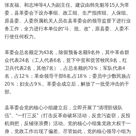
张友福、和志坤等4人为副主任。建议由韩先魁等15人为常
委，县革委会下设办事组、政工组、生产指挥组、人保组。
原县委、人委所属机关人员在县革委会的领导监督下进行业
务工作，全力进行本单位的“斗、批、改”，原县委、人委不
行使任何权力。
革委会总名额定为43名，除留预备名额9名外，其中革命群
众代表24名（工人代表6名，贫下中贫和贫苦牧民9名，红
卫兵代表2名，其他7名），占总名额的70％；军队代表4
名，占12％；革命领导干部6名,占18％；委员中少数民族占
20％；妇女占9％。革委会成立后，解放了一批受冲击的干
部。
县革委会党的核心小组建立后，立即开展了“清理阶级队
伍”、“一打三反”（打击反革命破坏活动，反贪污盗窃，反投
机倒把，反铺张浪费）活动。党的核心小组集党政大权于一
身，党政工作出现了偏差。尽管如此，党的核心领导小组为