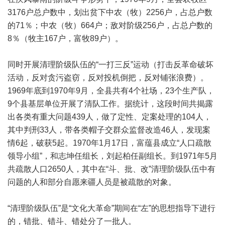
3176户总户数中，划出贫下中农（牧）2256户，占总户数
的71％；中农（牧）664户；敌对阶级256户，占总户数的
8％（牧主167户，富牧89户）。
同时开展清理阶级队伍的“一打三反”运动（打击反革命破坏
活动，反对贪污盗窃，反对投机倒把，反对铺张浪费）。
1969年底到1970年9月，全县共有4个社场，23个生产队，
9个县基层单位开展了清队工作。据统计，这段时间共揭露
出各类有重大问题439人，做了定性、定案处理的104人，
其中判刑33人，带各类帽子交群众监督改造46人，发现案
情6起，破获5起。1970年1月17日，富蕴县成立“人口疏散
领导小组”，和志坤任组长，刘起柏任副组长。到1971年5月
共疏散人口2650人，其中在“斗、批、改”清理阶级队伍中有
问题的人和部分自愿来疆人员是被疏散的对象。
“清理阶级队伍”是“文化大革命”期间在“左”的思想指导下进行
的，错批、错斗、错处分了一批人。