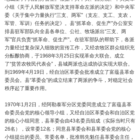
小组《关于人民解放军坚决支持革命左派的决定》和中央军
委《关于集中力量执行“三支、两军”（支左、支工、支农，
军管、军训）任务的决定》。县“抓革命、促生产”办公室安
排县驻军部队向全县各单位、公社、牧场派出“三支、两
军”官兵负责“抓革命、促生产”。在驻军部队的帮助下，各派
力量经过复杂深入细致的宣传工作，又经农牧区群众组织充
分酝酿协商，于1968年3月25日实现革命大联合。成立
了“贫苦农牧民代表会”，县城两派也达成协议实现大联合。
到1969年4月19日，经自治区革委会批准成立了富蕴县革命
委员会。县“革委会”的成立结束了两派的争斗，对稳定社会
秩序起了重要作用。
1970年1月2日，经阿勒泰军分区党委同意成立了富蕴县革
命委员会党的核心领导小组，又经自治区革委会和自治区党
的核心小组同意，县革委会由43名委员组成（实际当时只有
26名），设常委12名；同意县革委会和县革委会党的核心
小组提出的委员、常委名单，批准韩先魁任县革委会主任，