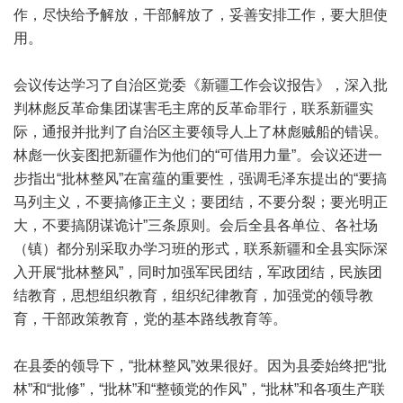
作，尽快给予解放，干部解放了，妥善安排工作，要大胆使
用。
会议传达学习了自治区党委《新疆工作会议报告》，深入批
判林彪反革命集团谋害毛主席的反革命罪行，联系新疆实
际，通报并批判了自治区主要领导人上了林彪贼船的错误。
林彪一伙妄图把新疆作为他们的“可借用力量”。会议还进一
步指出“批林整风”在富蕴的重要性，强调毛泽东提出的“要搞
马列主义，不要搞修正主义；要团结，不要分裂；要光明正
大，不要搞阴谋诡计”三条原则。会后全县各单位、各社场
（镇）都分别采取办学习班的形式，联系新疆和全县实际深
入开展“批林整风”，同时加强军民团结，军政团结，民族团
结教育，思想组织教育，组织纪律教育，加强党的领导教
育，干部政策教育，党的基本路线教育等。
在县委的领导下，“批林整风”效果很好。因为县委始终把“批
林”和“批修”，“批林”和“整顿党的作风”，“批林”和各项生产联