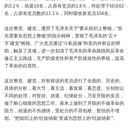
的3.2％，劝退10名，占原有党员的1.8％，待处理下结论62
名，占原有党员数的11.1％，同时吸收新党员104名。
这次整党、建党，遵照了毛泽东关于“要从组织上整顿，“首
先需要在思想上整顿”的指示精神，贯彻了毛泽东的‘五十
字’建党”纲领。广大党员通过“斗私批修”和党内外群众的帮
助，触及了灵魂，进一步划清了毛泽东的革命路线和反革命
修正主义路战，无产阶级党性和资产阶级派性的界线，提高
了革命的自觉性。
这次整党、建党，对有错误的党员进行了全面的、历史的、
具体的分析，看大节，看主流，看发展，看态度。分别给以
不同的处理，对暂挂、劝退、纪律处分，乃至开除的党员，
做了耐心细致的思想工作。基本上做到了开除的不做革命的
阻力，劝退的不伤感情，受处分的不背包袱，暂挂的不埋
怨。“把组织上的‘吐故纳新’变成为思想上的‘吐故纳新’”。