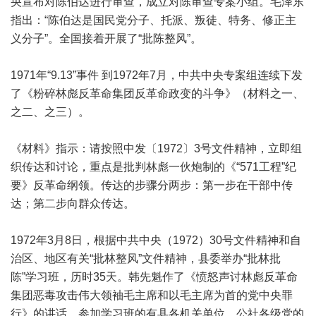
央宣布对陈伯达进行审查，成立对陈审查专案小组。毛泽东
指出：“陈伯达是国民党分子、托派、叛徒、特务、修正主
义分子”。全国接着开展了“批陈整风”。
1971年“9.13”事件 到1972年7月，中共中央专案组连续下发
了《粉碎林彪反革命集团反革命政变的斗争》（材料之一、
之二、之三）。
《材料》指示：请按照中发〔1972〕3号文件精神，立即组
织传达和讨论，重点是批判林彪一伙炮制的《“571工程”纪
要》反革命纲领。传达的步骤分两步：第一步在干部中传
达；第二步向群众传达。
1972年3月8日，根据中共中央（1972）30号文件精神和自
治区、地区有关“批林整风”文件精神，县委举办“批林批
陈”学习班，历时35天。韩先魁作了《愤怒声讨林彪反革命
集团恶毒攻击伟大领袖毛主席和以毛主席为首的党中央罪
行》的讲话，参加学习班的有县各机关单位、公社各级党的