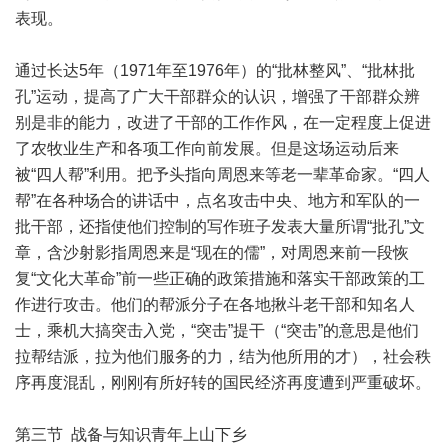
表现。
通过长达5年（1971年至1976年）的“批林整风”、“批林批
孔”运动，提高了广大干部群众的认识，增强了干部群众辨
别是非的能力，改进了干部的工作作风，在一定程度上促进
了农牧业生产和各项工作向前发展。但是这场运动后来
被“四人帮”利用。把予头指向周恩来等老一辈革命家。“四人
帮”在各种场合的讲话中，点名攻击中央、地方和军队的一
批干部，还指使他们控制的写作班子发表大量所谓“批孔”文
章，含沙射影指周恩来是“现在的儒”，对周恩来前一段恢
复“文化大革命”前一些正确的政策措施和落实干部政策的工
作进行攻击。他们的帮派分子在各地揪斗老干部和知名人
士，乘机大搞突击入党，“突击”提干（“突击”的意思是他们
拉帮结派，拉为他们服务的力，结为他所用的才），社会秩
序再度混乱，刚刚有所好转的国民经济再度遭到严重破坏。
第三节 战备与知识青年上山下乡