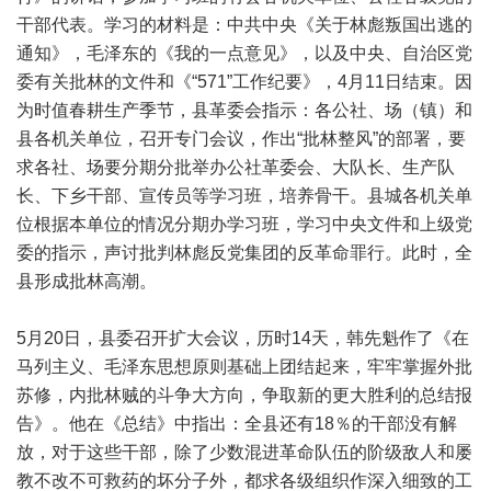
干部代表。学习的材料是：中共中央《关于林彪叛国出逃的
通知》，毛泽东的《我的一点意见》，以及中央、自治区党
委有关批林的文件和《“571”工作纪要》，4月11日结束。因
为时值春耕生产季节，县革委会指示：各公社、场（镇）和
县各机关单位，召开专门会议，作出“批林整风”的部署，要
求各社、场要分期分批举办公社革委会、大队长、生产队
长、下乡干部、宣传员等学习班，培养骨干。县城各机关单
位根据本单位的情况分期办学习班，学习中央文件和上级党
委的指示，声讨批判林彪反党集团的反革命罪行。此时，全
县形成批林高潮。
5月20日，县委召开扩大会议，历时14天，韩先魁作了《在
马列主义、毛泽东思想原则基础上团结起来，牢牢掌握外批
苏修，内批林贼的斗争大方向，争取新的更大胜利的总结报
告》。他在《总结》中指出：全县还有18％的干部没有解
放，对于这些干部，除了少数混进革命队伍的阶级敌人和屡
教不改不可救药的坏分子外，都求各级组织作深入细致的工