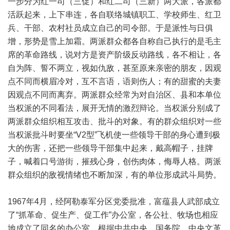
一步分为红一司（三促）和红二司（三新）两大派，各派都
活跃起来，上下串连，各自联络城镇职工、学校师生、红卫
兵、干部、农村社员成立自己的司令部。于是派性与日俱
增，形势是雪上加霜。两派群众都各自称自己执行的是毛主
席的革命路线，说对方是资产阶级反动路线，各不相让，各
自为阵、誓不两立，视如仇敌，甚至原来亲密的朋友，因观
点不同而横眉冷对，互不言语，语则伤人；有的甜蜜的夫妻
因观点不同而离弃。两派群众经常为对自治区、县和本单位
当权派的不同看法，展开无情的激烈辩论。当权派分别成了
两派群众组织相互攻击、批斗的对象。有的群众组织对一些
当权派批斗时要坐“V2型”飞机使一些领导干部的身心遭到极
大的伤害，还把一些领导干部集中起来，戴高帽子，挂牌
子，喊着口号游街，摧残心身，创伤肉体，侮辱人格。两派
群众组织的敌视情绪也不断加深，有的单位形成武斗局势。
1967年4月，经阿勒泰军分区党委批准，富蕴县人武部成立
了“抓革命、促生产、促工作”办公室，各公社、牧场也相应
地成立了同名的办公室。根据中共中央、国务院、中央文革