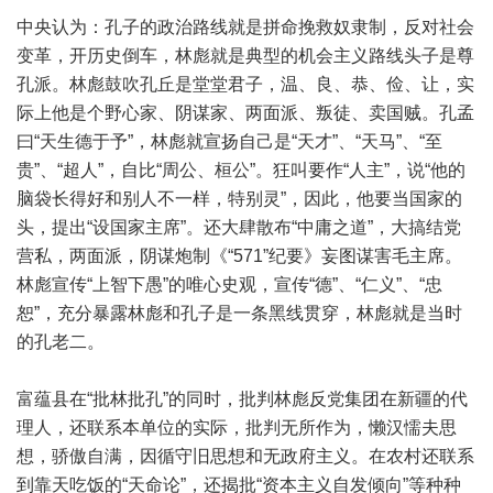
中央认为：孔子的政治路线就是拼命挽救奴隶制，反对社会
变革，开历史倒车，林彪就是典型的机会主义路线头子是尊
孔派。林彪鼓吹孔丘是堂堂君子，温、良、恭、俭、让，实
际上他是个野心家、阴谋家、两面派、叛徒、卖国贼。孔孟
曰“天生德于予”，林彪就宣扬自己是“天才”、“天马”、“至
贵”、“超人”，自比“周公、桓公”。狂叫要作“人主”，说“他的
脑袋长得好和别人不一样，特别灵”，因此，他要当国家的
头，提出“设国家主席”。还大肆散布“中庸之道”，大搞结党
营私，两面派，阴谋炮制《“571”纪要》妄图谋害毛主席。
林彪宣传“上智下愚”的唯心史观，宣传“德”、“仁义”、“忠
恕”，充分暴露林彪和孔子是一条黑线贯穿，林彪就是当时
的孔老二。
富蕴县在“批林批孔”的同时，批判林彪反党集团在新疆的代
理人，还联系本单位的实际，批判无所作为，懒汉懦夫思
想，骄傲自满，因循守旧思想和无政府主义。在农村还联系
到靠天吃饭的“天命论”，还揭批“资本主义自发倾向”等种种