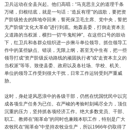
卫兵运动在全县兴起。他们高唱：“马克思主义的道理千条
万绪，归根结底，就是一句话：‘造反有理’”的战歌，要把资
产阶级抢去的阵地夺回来，誓死保卫毛主席、党中央，誓把
无产阶级“文化大革命”进行到底。炮轰县委，打倒走资本主
义道路的当权派，横扫一切“牛鬼蛇神”。在这些口号的鼓动
下，红卫兵和各群众组织进一步揪斗单位领导。抓住领导工
作中的某些缺点、错误，无限上纲，甚至无中生有，把一些
领导打成“资产阶级反动路线的顽固执行者”或“走资本主义的
当权派”等等。致使县委、政府以及各社场、学校、机关、
单位的领导工作受到很大干扰，日常工作运转受到严重威
胁。
这时，身处逆风恶浪中的各级干部，仍然在忧国忧民中以完
成各项生产任务为已任。在严峻的考验时刻竭尽全力，顶住
沉重的压力，坚持抓各项经济工作。绝大多数党员、干部、
职工、教师在“闹革命”的同时也兼顾本职工作，特别是广大
农牧民在“闹革命”中坚持农牧业生产，所以1966年仍取得了