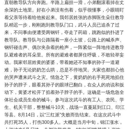
直朝教导队方向奔跑。半路上扁担一滑，小弟翻滚着掉在丈
余深的土地里。好在小弟没有伤着，似乎很懂事，小眼睛盯
着父亲等待着给他捡起来。我邻居姓张的赤脚医生朵往教导
队稍迟一步，刚刚跑到教导队门口，武斗人员已追杀了过
来，不问事由便遭受两钢钎，夺走了药箱，跳跑似的扑进了
教导队。教导队与公路隔着一座小土坡，公路上的喊杀声、
钢钎碰击声、偶尔夹杂着的枪声，一阵紧似一阵地传进教导
队避难者的耳朵里。所有的避难者都屏住呼吸，不敢轻举妄
动。我家邻居姓黄的婆婆，带着她还不知事的孙子一道避
难，孙子无论奶奶怎么哄，总是不停地哭。大家也都担心他
的哭声遭来武斗之灾。情急之下，黄奶奶的右手死死地掐住
孙子的脖子，眼看其孙子的眼球已翻白，在众人的劝说和扳
动下，黄婆才松开了掐着孙子脖子的手。这确是一场危急全
体社会成员生命的械斗。参与这次武斗的有工人、农民、学
生、机关干部，整整械斗10天，战场一直蔓延到江口、印江
等县。8月14日，以“三红派”失败而告结束。在这次武斗中
共打死35人，打伤300多人。大概是当月中旬，锦江涨水，