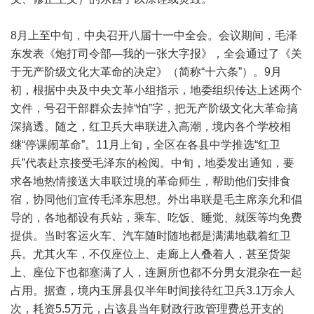
8月上至中旬，中央召开八届十一中全会。会议期间，毛泽
东发表《炮打司令部—我的一张大字报》，全会通过了《关
于无产阶级文化大革命的决定》（简称“十六条”）。9月
初，根据中央及中央文革小组指示，地委组织传达上述两个
文件，号召干部群众去掉“怕”字，把无产阶级文化大革命搞
深搞透。随之，红卫兵大串联进入高潮，境内各个学校相
继“停课闹革命”。11月上旬，全区在各县中学推选“红卫
兵”代表赴京接受毛泽东的检阅。中旬，地委发出通知，要
求各地热情接送大串联过境的革命师生，帮助他们安排食
宿，协同他们宣传毛泽东思想。外出串联是毛主席亲允和倡
导的，各地都设有兵站，乘车、吃饭、睡觉、就医等均免费
提供。当时客运火车、汽车随时随地都是满满地载着红卫
兵。尤其火车，不仅座位上、走廊上人叠着人，甚至货架
上、座位下也都塞满了人，连厕所也都不分男女混杂在一起
占用。据查，境内玉屏县仅半年时间接待红卫兵3.1万余人
次，耗资5.5万元，占该县当年财政行政管理费总开支的