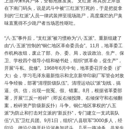
上游冲来6具尸体，全都泡胀发臭。“支红派”将其捞上岸放
在下南门码头，说是武斗中被“三红派”打死的，于是把捉拿
到的“三红派”人员一律武装押至现场跪尸，高度腐烂的尸臭
味直熏得不少跪尸者当场恶性呕吐。
“八·五”事件后，“支红派”被习惯称为“八·五派”。重新组建了
由“八·五派”控制的“铜仁地区革命委员会”。11月，地革委工
作机构改组，废止了部、办、委、局，改设政治、生产、保
卫、学校四个领导小组和秘书处，组织“抓革命，促生产”，
开展“斗私、批修”。1968年6月中旬，地革委召开全委（扩
大）会，学习毛泽东最新指示和北京新华印刷厂军管会对敌
斗争经验，部署“清理阶级队伍”。清理运动以“派”划线，搞
逼、供、信，出现一批冤、假、错案。8月，根据省革委部
署，开展“三反一粉碎”（即反右倾投降、右倾保守和右倾翻
案，粉碎资产阶级新反扑）斗争。铜仁地区掌权的“八五
派”为防止和打击对立派的“新反扑”，专门建立一支武装队
伍“八五”卫红兵团。9月1日，组织“八县联军”3000多人，经
印沿、德沿公路开赴沿河参加武斗，几乎一路冲杀，共发生