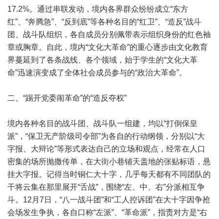
17.2%。通过串联发动，境内各界群众纷纷成立“东方
红”、“奔腾急”、“反到底”等各种名目的“红卫”、“造反”战斗
团、战斗队组织，各自成员分别佩带表示组织身份的红色袖
章或胸章。自此，境内“文化大革命”的重心逐步由文化教育
界蔓延到了各条战线、各个领域，始于学生的“文化大革
命”迅速演变成了全体社会成员参与的“政治大革命”。
二、“踢开党委闹革命”的“造反夺权”
境内各种名目的战斗团、战斗队一组建，均以“打倒保皇
派”，“保卫无产阶级司令部”为各自的行动纲领，分别以“大
字报、大辩论”等形式表达自己的立场和观点，经常在人口
密集的场所抛撒传单，在大街小巷铺天盖地的张贴标语，悬
挂大字报。记得当时铜仁大十字，几乎每天都有不同团队的
干将云集在那里展开“舌战”，围绕“左、中、右”分派相互争
斗。12月7日，“八一战斗团”和“工人控诉团”在大十字因争抢
会场发生争执，各自口称“左派”、“革命派”，指责对方是“右