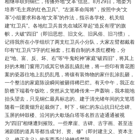
相继串联到铜仁，传播外地“文革”信息。8月29日，地委为
培养“毛主席的红色卫兵”、“左派革命闯将”，按照中央“文
革”小组要求和各地“文革”的作法，指示各学校、机关组
建“红卫兵”。各地红卫兵首先在城区举起“造反有理”的旗
帜，大破“四旧”（即旧思想、旧文化、旧风俗、旧习惯）。
记得我所在小学组织了两支红卫兵小分队，大家左臂都戴着
印有“红卫兵”3字的红袖套，扛着自制的木质红樱枪，分
赴“地、富、反、坏、右”等“牛鬼蛇神”家庭“破四旧”，将其上
好的木雕门窗用刀或其它铁器乱撬乱锉，将一些印有青花图
案的瓷器往地上乱扔乱甩，将镶有装饰物的家什乱涂乱砸，
一个整洁的家庭陈设瞬间被砸得稀巴烂。有天中午，我正在
阶檐下端着午饭吃，突然从文笔峰传来一声轰响，我本能地
抬头望去，只见铜仁最具标志的、建于清光绪年间的文笔塔
随着一团黄烟升起栽倒了。时下，铜仁的东山抗日纪念碑、
玉屏的钟鼓楼、沿河的大歇场白塔等名胜古迹通通被视
为“四旧”相继遭到摧毁。一些摩崖、古碑、古字画、甚至连
湘剧团的道具等都当成“封、资、修”（即封建主义、资本主
义、修正主义）的东西予以涂锉或焚毁。