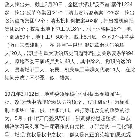
敌人挖出来。截止3月20日，全区共清出“反革命”案件1234
起，挖出“反革命集团”21个；清出贪污盗窃案1228起，挖出
贪污盗窃集团92个；清出投机倒把案468起，挖出投机倒把
集团20个；揭发出地下包工队18个，地下运输队18个，地
下商店59个，地下工厂580个。截止5月底，全区9个县革委
（万山未曾建制），在“补台”中揪出“混进革命队伍的坏
人”20人，清理“有重大政治历史问题”和“社会关系复杂”的94
人。原地革委三届成员共计48人，其中除名、撤职的达28
人；另新增补工人、农民、机关职工等群众代表54人。在此
期间形成了不少冤、假、错案。
1971年2月12日，地革委领导核心小组提出要加强“斗、
批、改”运动中清理阶级队伍的领导，以“正确处理”为标准，
制止和纠正逼、供、信和刑讯、吊打等违反党的政策的行
为。5月，作出“开门整风”安排，强调抓好思想整顿，重点
解决学习马列和毛主席著作的自觉性，加强党的“一元化”领
导，增强“党权是权中之权”、“群众是真正的英雄”的思想观