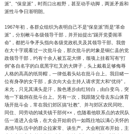
派”、“保皇派”，时而口出粗野，甚至动手动脚，两派矛盾和
派性斗争日渐明朗。
1967年初，各群众组织为表明自己不是“保皇派”而是“革命
派”，分别楸斗各级领导干部，并开始提出“踢开党委闹革
命”，都把斗争矛头指向各级党政机关及其领导干部。我曾
在大十字观看过一次批斗会，那次批斗的对象是铜仁县的党
政领导干部，约有十余人被五花大绑，颈项上挂着写有“打
倒”各自名字的白底黑字红叉的大牌子，头上戴着足够侮辱
人格的高高的纸筒帽，一律低着头站在批斗台上。我目睹一
位有身孕的女干部，多次向大会主持人请求宽大和“优待”，
未允，只见其满头是汗，脸色逐步由红转白，由白变乌，突
地一下栽倒在批斗台上。另有一次，我跟随父母去东山体育
场开批斗会，常在我们郊区搞“社教”、并与郊区农民同吃、
同住、同劳动的城关镇干部何××，也随着他联系点的农民队
伍一道进入会场，在大会开始前仍一如既往地以满心关怀的
表情与队伍中的群众拉家常、谈生产。大会刚宣布开始，主