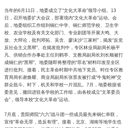
当年的6月11日，地委成立了“文化大革命”领导小组。13
日，召开地委扩大会议，部署境内“文化大革命”运动。会
后，地委组织工作组到铜仁中学、铜仁师范学校、卫生学
校、农业学校及有关文化部门、专业剧团等开展大鸣、大
放、大辩论，批判邓拓、吴含、廖沫沙“三家村”，揭发“反党
反社会主义黑帮”。在揭发批判中，专区林业局副局长杨平
凡、供销合作办事处主任刘鹤亭、文教局副局长刘长顺被打
成铜仁的“黑帮”。地委随即将整理的“罪名”材料印发至全区
进行批判。接着，民主革命时期中共地下党员、时任专区教
育局局长谢焕耀、商业局副局长张景友被打成“牛鬼蛇神”交
群众批斗。时下，机关和学校一片混乱。7月，地委根据省
委意见，撤回进驻各学校的工作组，由各校成立“文革委员
会”，领导本校“文化大革命”运动。
7月底，贵阳师院“六六”战斗团一些成员最先来铜仁串联，
宣传“革命无罪，造反有理”。接着，北京、湖南等地学生也