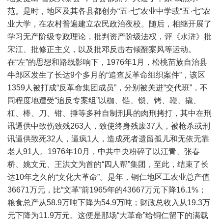
范。是时，地区及其各县都创办“五·七”农业中学或“五·七”农
业大学，在农村普遍建立农民政治夜校。随后，相继开展了
学习无产阶级专政理论，批判资产阶级法权，评《水浒》批
宋江、批修正主义，以及批邓反击右倾翻案风等运动。
在“左”的思想和路线影响下，1976年1月，松桃苗族自治县
牛郎区发生了长达9个多月的“追查反革命组织案件”，该区
1359人被打成“反革命集团成员”，分别被关进“交代班”，不
同程度地遭受“追反专案组”以枷、链、锁、铐、鞭、撬、
杠、棒、刀、钳、捶等多种自制刑具的肉刑拷打，其中在刑
讯逼供中致伤致残263人，致使终身残废37人，被枪杀或刑
讯逼供致死32人，逼疯1人，造成死者遗留孤儿和无依无靠
老人91人。1976年10月，中共中央粉碎了以江青、张春
桥、姚文元、王洪文为首的“四人帮”集团，至此，结束了长
达10年之久的“文化大革命”。是年，铜仁地区工农业总产值
36671万元，比“文革”前1965年的43667万元下降16.1%；
粮食总产从58.9万吨下降为54.9万吨；财政总收入从19.3万
元下降为11.9万元。这便是那场“大革命”给铜仁留下的满载