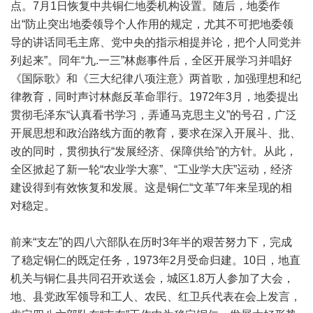
点。7月1日恢复中共铜仁地委机构设置。随后，地委作
出“防止突出地委领导个人作用的规定，尤其不可把地委领
导的讲话同毛主席、党中央的指示相提并论，把个人同党并
列起来”。同年“九.一三”林彪事件后，全区开展学习并唱好
《国际歌》和《三大纪律八项注意》两首歌，加强理想和纪
律教育，同时声讨林彪反革命罪行。1972年3月，地委提出
贯彻毛泽东“认真看书学习，弄通马克思主义”的号召，广泛
开展思想和政治路线方面的教育，要求在深入开展斗、批、
改的同时，贯彻执行“发展经济、保障供给”的方针。从此，
全区掀起了新一轮“农业学大寨”、“工业学大庆”运动，经济
建设得到有效恢复和发展。这是铜仁“文革”7年来呈现的相
对稳定。
前来“支左”的四八六部队在历时3年半的艰苦努力下，完成
了稳定铜仁的既定任务，1973年2月受命归建。10日，地直
机关与铜仁县共同召开欢送会，城区1.8万人参加了大会，
地、县党政军领导和工人、农民、红卫兵代表在会上发言，