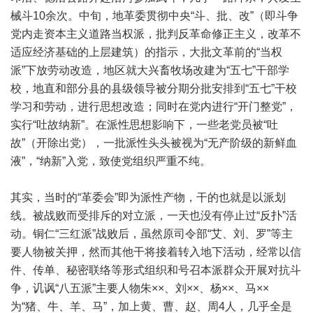
械斗10余次。中旬，地革委贯彻中央“斗、批、改”（即斗争
党内走资本主义道路当权派，批判反革命修正主义，改革不
适应经济基础的上层建筑）的指示，大批文革前的“当权
派”下放劳动改造，地区就大兴畜牧场改建为“五七”干部学
校，地直和部分县的县级领导被分期分批安排到“五七”干校
学习和劳动，进行思想改造；同时在党内进行“开门整党”，
实行“吐故纳新”。在派性思想影响下，一些老党员被“吐
故”（开除出党），一批派性头头被视为“无产阶级的新鲜血
液”，“纳新”入党，致使党组织严重不纯。
其实，当时的“革委会”即为派性产物，干的也就是以派划
线。被战败而受排斥的对立派，一天也没有停止过“反扑”活
动。铜仁“三红派”战败后，虽然原司令部“艾、刘、罗”等主
要人物被关押，然而其他干将接着转入地下活动，经常以信
件、传单、秘密联络等形式组织和号召本派群众开展对抗斗
争，讥讽“八五派”主要人物朱××、刘××、杨××、马××
为“猪、牛、羊、马”，加上黄、曹、赵、周4人，几乎全是