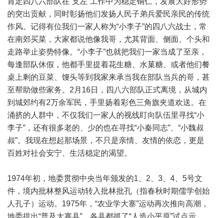
肯定四八六部队在“支左”工作中为稳定铜仁，发展大好形势
的突出贡献，同时彰扬他们发扬人民子弟兵爱民亲民的传统
作风。记得有位我们一家人称为“小李子”的四八六战士，常
在南郊买菜，大家都说他像我哥，尤其背面、侧面、个头和
走路举止姿势特像。“小李子”也就把我们一家当成了至亲，
每逢部队休假，他都手里提着花生糖、水菓糖、或者他们餐
桌上剩的豆菜、馒头等到我家来承当我在部队当兵的哥，甚
至帮助做些家务。2月16日，四八六部队正式离境，从城内
到城郊约有2万余军民，手里扬着彩色三角旗夹道欢送。在
涌挤的人群中，不仅我们一家人的视线盯向队伍里寻找“小
李子”，还有很多老的、少的也在寻找“小秦同志”、“小魏叔
叔”。我现在想起那场景，不只是亲情、友情的依恋，更是
百姓对社会安宁、生活稳定的渴望。
1974年初，地委贯彻中央当年颁发的1、2、3、4、5号文
件，境内批林整风运动转入批林批孔（指春秋时期儒学创始
人孔子）运动。1975年，“农业学大寨”运动再次推向高潮，
地委提出“普及大寨县”，各县都抓了“人造小平原”试点示