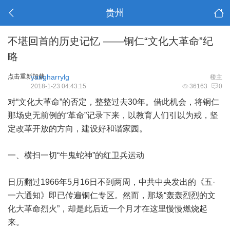
贵州
不堪回首的历史记忆 ——铜仁“文化大革命”纪
略
点击重新加载
yangharrylg
楼主
2018-1-23 04:43:15
36163
0
对“文化大革命”的否定，整整过去30年。借此机会，将铜仁
那场史无前例的“革命”记录下来，以教育人们引以为戒，坚
定改革开放的方向，建设好和谐家园。
一、横扫一切“牛鬼蛇神”的红卫兵运动
日历翻过1966年5月16日不到两周，中共中央发出的《五·
一六通知》即已传遍铜仁专区。然而，那场“轰轰烈烈的文
化大革命烈火”，却是此后近一个月才在这里慢慢燃烧起
来。