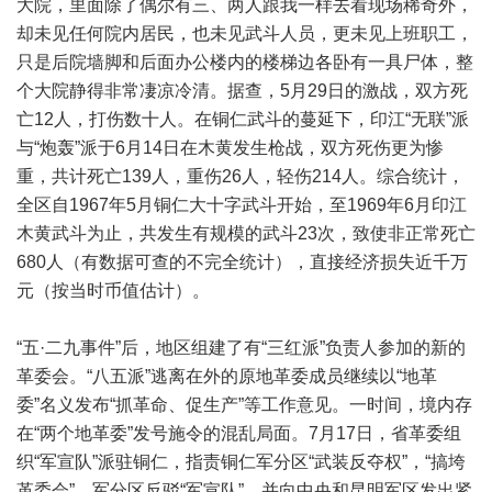
大院，里面除了偶尔有三、两人跟我一样去看现场稀奇外，
却未见任何院内居民，也未见武斗人员，更未见上班职工，
只是后院墙脚和后面办公楼内的楼梯边各卧有一具尸体，整
个大院静得非常凄凉冷清。据查，5月29日的激战，双方死
亡12人，打伤数十人。在铜仁武斗的蔓延下，印江“无联”派
与“炮轰”派于6月14日在木黄发生枪战，双方死伤更为惨
重，共计死亡139人，重伤26人，轻伤214人。综合统计，
全区自1967年5月铜仁大十字武斗开始，至1969年6月印江
木黄武斗为止，共发生有规模的武斗23次，致使非正常死亡
680人（有数据可查的不完全统计），直接经济损失近千万
元（按当时币值估计）。
“五·二九事件”后，地区组建了有“三红派”负责人参加的新的
革委会。“八五派”逃离在外的原地革委成员继续以“地革
委”名义发布“抓革命、促生产”等工作意见。一时间，境内存
在“两个地革委”发号施令的混乱局面。7月17日，省革委组
织“军宣队”派驻铜仁，指责铜仁军分区“武装反夺权”，“搞垮
革委会”。军分区反驳“军宣队”，并向中央和昆明军区发出紧