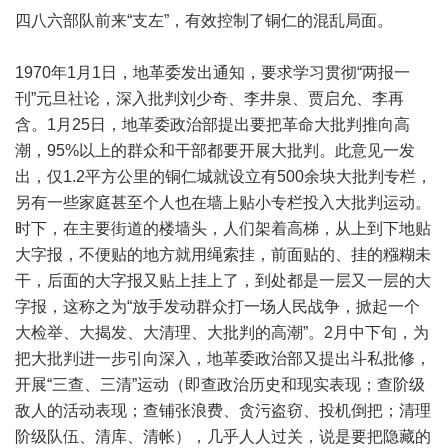
四八六部队前来“支左”，有效控制了铜仁的混乱局面。
1970年1月1日，地革委发出通知，要求学习贯彻“两报一
刊”元旦社论，深入批判刘少奇、李井泉、贾启允、李再
含。1月25日，地革委政治部提出要把革命大批判推向高
潮，95%以上的群众和干部都要开展大批判。此意见一发
出，仅1.2平方公里的铜仁城就设立有500余块大批判专栏，
另有一些家庭甚至个人也在墙上贴小专栏投入大批判运动。
时下，在主要街道的楼墙头，人们架着高梯，从上到下地贴
大字报，不便贴的地方就用绳索挂，前面贴的、挂的糨糊未
干，后面的大字报又贴上挂上了，到处都是一层又一层的大
字报，这称之为“放手发动群众打一场人民战争，掀起一个
大检举、大揭发、大清理、大批判的高潮”。2月中下旬，为
把大批判进一步引向深入，地革委政治部又提出斗私批修，
开展“三查、三清”运动（即查政治历史和现实表现；查阶级
敌人的活动表现；查铺张浪费、贪污盗窃、投机倒把；清理
阶级队伍、清库、清帐），几乎人人过关，说是要把隐藏的