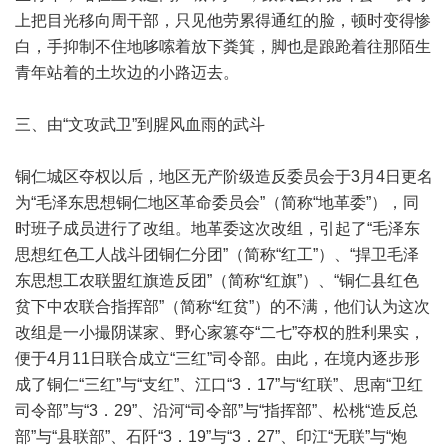
上把目光移向周干部，只见他劳累得通红的脸，顿时变得惨
白，手抑制不住地哆嗦着放下粪箕，脚也是踉跄着往那陌生
青年站着的土坎边的小路迈去。
三、由“文攻武卫”到腥风血雨的武斗
铜仁城区夺权以后，地区无产阶级造反委员会于3月4日更名
为“毛泽东思想铜仁地区革命委员会”（简称“地革委”），同
时班子成员进行了改组。地革委这次改组，引起了“毛泽东
思想红色工人战斗团铜仁分团”（简称“红工”）、“捍卫毛泽
东思想工农联盟红旗造反团”（简称“红旗”）、“铜仁县红色
贫下中农联合指挥部”（简称“红贫”）的不满，他们认为这次
改组是一小撮阴谋家、野心家篡夺“二七”夺权的胜利果实，
便于4月11日联合成立“三红”司令部。由此，在境内逐步形
成了铜仁“三红”与“支红”、江口“3．17”与“红联”、思南“卫红
司令部”与“3．29”、沿河“司令部”与“指挥部”、松桃“造反总
部”与“县联部”、石阡“3．19”与“3．27”、印江“无联”与“炮