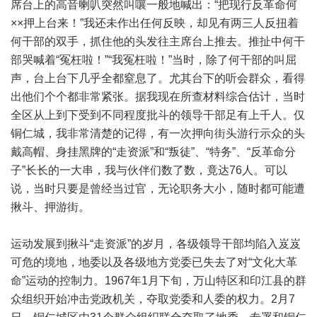
席台上的高音喇叭突然叫嚷一般地喊出：“把现行反革命何
××押上台来！”我还未作出任何反映，却见有两三人反扭着
何干部的双手，抓住他的头发往主席台上推去。推扯中何干
部哭喊着“冤枉啦！”“我冤枉啦！”当时，除了何干部的叫屈
声，台上台下几乎全都窒息了。尤其台下的听会群众，看得
出他们个个都非常紧张。据我现在所查材料综合估计，当时
全区从上到下受到不同程度批斗的领导干部足有上千人。仅
铜仁城，我非常清楚的记得，有一次押向街头游行示众的头
戴高帽、身挂黑牌的“走资派”和“叛徒”、“特务”、“反革命分
子”长长的一大串，我与伙伴们数了数，竟达76人。可以
说，当时只要是曾经当过官，无论职务大小，随时都可能遭
揪斗、押游街。
运动发展到揪斗“走资派”的岁月，各级领导干部均陷入岌岌
可危的境地，地委以及各级地方党委已失去了对“文化大革
命”运动的控制力。1967年1月下旬，万山特区和印江县的群
众组织开始冲击党政机关，夺取党委和人委的权力。2月7