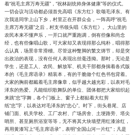
着“祝毛主席万寿无疆”，“祝林副统帅身体健康”等的仪式。
一切会议与活动都必须首先高唱《东方红》歌颂毛泽东。有
次我送同学上山下乡，村里正在开群众会，一阵高呼“祝毛
主席万寿无疆”之后，村支书领头唱《东方红》。大山里的
农民本来不懂声乐，一开口就严重跑调，倒有些像和尚念
经，也有些像唱山歌，可大家却又表现得那么纯朴，唱得那
么认真，场景非常滑稽。尽管这种蹩脚的繁文缛节，却是突
出政治的表现，没有任何人表现出丝毫违拗。那时，无论是
学生，还是工人、农民、解放军、机关干部都身揣着各式版
本的《毛主席语录》精装本，有的干脆做个红色书包背着。
大家的胸前都戴着毛主席像章，似乎越大越光彩，以表对毛
泽东的热爱。凡能组织歌舞队的单位、团体都把大家组织起
来跳“忠”字舞，各个门板上、窗子上都贴着大红剪
纸“忠”字，以表达对毛泽东的“忠心”。时下，街头巷尾、店
铺门面、机关学校、工厂农村、广场房舍、土埂路旁、塔尖
哨所、甚至厕所浴室等等，无不将其大块墙壁用红漆涂红，
再用黄漆写上“毛主席语录”，表明“全国山河一片红”；凡是