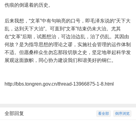
伤痕的倒退着的历史。
后来我想，“文革”中有句响亮的口号，即毛泽东说的“天下大
乱，达到天下大治”。可直到“文革”结束仍未大治。尤其
在“文革”后期，试图想治，可边治边乱，治了仍乱。其因由
何故？是为指导思想的理论之谬，实施社会管理的运作体制
不适。但愿桑梓众生勿忘那段切肤之史，坚定地举起科学发
展观这面旗帜，同心协力建设我们和谐美好的铜仁。
http://bbs.tongren.gov.cn/thread-13966875-1-8.html
全部回复
看全部
倒序浏览