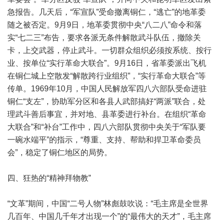
急报告。几天后，“军宣队”受命撤离铜仁，“逃亡”的地革委
随之被否定。9月9日，地革委贯彻中央“八二八”命令和落
实“七二三”布告，要求各派无条件解散武斗队伍，撤除关
卡，上交武器，停止武斗。一切群众组织必须按系统、按行
业、按单位“实行革命大联合”。9月16日，省革委派出飞机
在铜仁城上空散发“解散跨行业组织”，“实行革命大联合”等
传单。1969年10月，中国人民解放军四八六部队受命进驻
铜仁“支左”，协助军分区和各县人武部搞好“两派”联合，处
理武斗善后事宜，并对地、县革委进行补台。在组织“革命
大联合”和“补台”工作中，四八六部队贯彻中央关于“军队要
一碗水端平”的指示，“尊重、支持、帮助和捍卫革命委员
会”，稳定了铜仁地区的局势。
四、狂热的“精神拜物教”
“文革”期间，中国“二号人物”林彪鼓吹说：“毛主席是全世界
几百年、中国几千年才出现一个”的“最伟大的天才”，毛主席