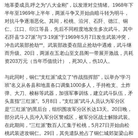
地革委成员,呼之为“八大金刚”，以发泄对立情绪。1968年下
半年至1969年上半年，两派斗争又开始由暗斗转为明斗，
对抗斗争逐渐恶化。其间，松桃、沿河、石阡、德江、铜
仁、江口、印江等县，先后不同程度地发生多次武斗。其中
石阡县“3·27派”与“3·19派”于1969年5月7日发生武装冲突，
冲击武装部抢劫**。武装部政委在阻止抢劫中遇难，武斗继
而升级。20日，两派在五老山至文昌阁一带展开激战，共耗
资203万元（当年币值统计），死30人，伤10人。
与此同时，铜仁“支红派”成立了“作战指挥部”，以举办“学习
班”名义从各县和地直各口调集1000多人，手持枪支、土炸
弹、大刀、梭标等武器，加强军事训练，建立武斗队伍，矛
头直指“三红派”。5月8日，“支红派”武斗人员认为军分区
是“三红派”的黑后台，组织围攻军分区长达13天。20日晚，
部分武斗人员冲入军分区警戒区，被军分区战士解除武装。
在此期间，“三红派”数百人汇集于松桃，5月27日开始由松
桃武装进攻铜仁。29日，其先遣队抢占了铜仁城郊架梁山和