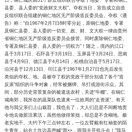
日，铜仁城区由31个群众组织联合夺取了地委、专署和铜仁
县委、县人委的“党政财文大权”。夺权当日，宣告成立由造
反组织联合组建的铜仁地区无产阶级造反委员会。夺权《通
告》称：“自1967年2月7日8时零分起，原铜仁地委、专署
及铜仁县委、县人委的一切党、政、财、文大权一律由贵州
省铜仁地区无产阶级造反委员会接管。同时废除铜仁地委、
专署及铜仁县委、县人委的一切权力”！随之，境内的江口
县于3月17日、石阡县于3月19日、玉屏县于3月24日、思南
县于4月9日、德江县于4月14日，松桃自治县于5月17日、
沿河县于12月13日、印江县于1967年1月27日也先后发生
类似的夺权。地、县被夺了权的党政干部分别成了各个“造
反派”组织的斗争对象，经常被捆绑、吊打或游街示众。其
间，部分历史背景复杂的被遣送农村，关进“牛棚”。在铜仁
城南郊，我所在的蔬菜队也遣来一位姓周的“走资派”。有天
他与我父亲们上山栽苕，我也去了，大人们总是不间断地责
令他去做脏活累活，虽然他做得笨拙，却总是不含糊地、极
老实地干。大约下午三点钟左右，一位左臂戴有红袖套的陌
生青年，站在土坎边高声喊“周××，跟我去开批斗会！”我马