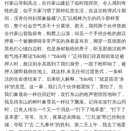
付家山等制高点，在付家山建起了临时指挥所。令人感到奇
怪的是，似乎大家习惯了那种乱世生活，在这次枪弹武斗期
间，没有任何妇孺象躲藏“八五”以棍棒为主的武斗那样害
怕，整个社会空气并不十分紧张。那天，我同两个伙伴曾跑
去付家山冒险探奇，刚爬上山顶，却见一个手持步枪的彪汉
押着一个被捆绑得非常严实的身着蓝布衣，脚穿一双很新的
黑色灯心绒白边鞋、也是身材魁梧的男子，听见那彪汉粗声
粗气地不断说“bǎo啦！”“bǎo啦！”正待我们径直朝前靠近被
押人时，彪汉则令其跪到了我们身旁，一跪下枪即响了，被
押人随即栽倒在地上。就这样,未见任何过渡形式，一条鲜
活的生命便结束了。后来听人解释，“bǎo啦！”就是苗语“杀
掉”的意思。这一幕，我们几个伙伴都震惊了，害怕了。当
我们象逃命一样往回赶时，攻打东山的枪声密匝匝地响了，
我见得东山的树叶象雪花一样往下飘落。记得在攻打东山同
时，已有人传出一个又一个消息—“打下了地革委”、“打下了
县革委”，等等。当天，夜幕还未降临，“三红派”即已控制全
城，夺取了“五·二九事件”的胜利。第二天上午，我去了地委