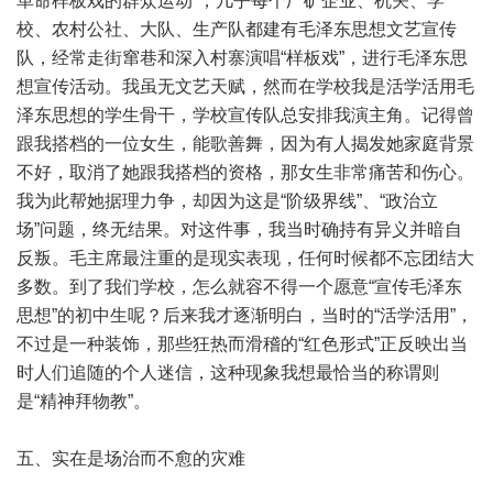
革命样板戏的群众运动”，几乎每个厂矿企业、机关、学
校、农村公社、大队、生产队都建有毛泽东思想文艺宣传
队，经常走街窜巷和深入村寨演唱“样板戏”，进行毛泽东思
想宣传活动。我虽无文艺天赋，然而在学校我是活学活用毛
泽东思想的学生骨干，学校宣传队总安排我演主角。记得曾
跟我搭档的一位女生，能歌善舞，因为有人揭发她家庭背景
不好，取消了她跟我搭档的资格，那女生非常痛苦和伤心。
我为此帮她据理力争，却因为这是“阶级界线”、“政治立
场”问题，终无结果。对这件事，我当时确持有异义并暗自
反叛。毛主席最注重的是现实表现，任何时候都不忘团结大
多数。到了我们学校，怎么就容不得一个愿意“宣传毛泽东
思想”的初中生呢？后来我才逐渐明白，当时的“活学活用”，
不过是一种装饰，那些狂热而滑稽的“红色形式”正反映出当
时人们追随的个人迷信，这种现象我想最恰当的称谓则
是“精神拜物教”。
五、实在是场治而不愈的灾难