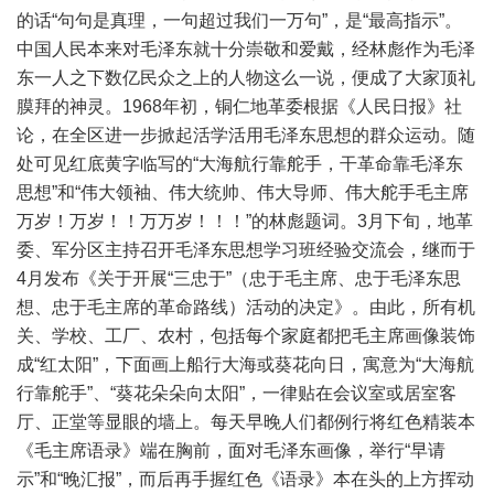
的话“句句是真理，一句超过我们一万句”，是“最高指示”。
中国人民本来对毛泽东就十分崇敬和爱戴，经林彪作为毛泽
东一人之下数亿民众之上的人物这么一说，便成了大家顶礼
膜拜的神灵。1968年初，铜仁地革委根据《人民日报》社
论，在全区进一步掀起活学活用毛泽东思想的群众运动。随
处可见红底黄字临写的“大海航行靠舵手，干革命靠毛泽东
思想”和“伟大领袖、伟大统帅、伟大导师、伟大舵手毛主席
万岁！万岁！！万万岁！！！”的林彪题词。3月下旬，地革
委、军分区主持召开毛泽东思想学习班经验交流会，继而于
4月发布《关于开展“三忠于”（忠于毛主席、忠于毛泽东思
想、忠于毛主席的革命路线）活动的决定》。由此，所有机
关、学校、工厂、农村，包括每个家庭都把毛主席画像装饰
成“红太阳”，下面画上船行大海或葵花向日，寓意为“大海航
行靠舵手”、“葵花朵朵向太阳”，一律贴在会议室或居室客
厅、正堂等显眼的墙上。每天早晚人们都例行将红色精装本
《毛主席语录》端在胸前，面对毛泽东画像，举行“早请
示”和“晚汇报”，而后再手握红色《语录》本在头的上方挥动