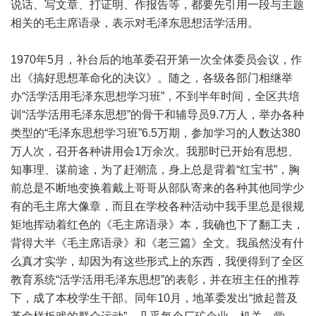
说话、写文章、打证明、作报告等，都要先引用一段与主题
相关的毛主席语录，表示对毛泽东思想活学活用。
1970年5月，补台后的地革委召开第一次全体委员会议，作
出《搞好思想革命化的决议》。随之，各级各部门相继举
办“活学活用毛泽东思想学习班”，不到半年时间，全区共培
训“活学活用毛泽东思想”的骨干和辅导员9.7万人，举办各种
类型的“毛泽东思想学习班”6.5万期，参加学习的人数达380
万人次，召开各种讲用会1万余次。我那时已开始有思想、
知事理、谋前途，为了赶潮流，身上总是背着“红宝书”，胸
前总是不断地变换着戴上哥哥从部队寄来的各种其他同学少
有的毛主席大像章，而且在学校各种活动中我手里总是很规
矩地挥动着红色的《毛主席语录》本，我确也下了翻工夫，
背得大半《毛主席语录》和《老三篇》全文。我虽然没有什
么真才实学，却因为有这些形式上的东西，我便得到了全区
教育系统“活学活用毛泽东思想”的表彰，并在班主任的推荐
下，成了本校学生干部。同年10月，地革委发出“掀起普及