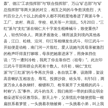
轰”、德江“工农指挥部”与“联合指挥部”、万山“矿总部”与“矿
总指挥部”等两大派的对立，相互之间的斗争愈演愈烈，大
约百分之八十以上的成年人都不同程度地卷进了两派斗争，
工厂、农村、商店、学校、机关等一片混乱。5月20日，“三
红”派与“支红”派在铜仁大十字发生棍棒械斗，致使重伤7
人，轻伤50余人。两派矛盾激化，继而波及到境内其他各
县，江口、松桃、沿河、印江等相继发生武斗。印江武斗一
开始便是动枪，南门河一片殷红。爱人说她与其母亲被激烈
的枪声吓得直打哆嗦，母亲把她塞进床下，用身体挡住
说：“万一遭到冷枪，我死了你去靠你巴（祖母）”。此次印
江武斗干部和群众共死有十数人。8月初，铜仁“支红
派”与“三红派”的斗争再次升级，各自筑工事、设路障，架设
高音喇叭互相攻击、辱骂、投掷沙袋、砖头等。8月5日，两
派万余人各执钢钎、梭镖和刀、枪等展开了大规模的武斗，
时称“八·五”事件。武斗的当天，我们南郊一带的妇孺众弱全
都朵进军分区教导队。那天上午，父亲慌乱中随便捞取一根
扁担系着箩筐，一头挑着衣物被褥，一头挑着小弟，叫上我