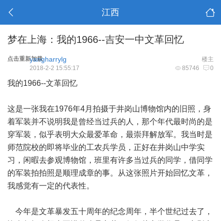
江西
梦在上海：我的1966--吉安一中文革回忆
点击重新加载
yangharrylg
楼主
2018-2-2 15:55:17
85746
0
我的1966--文革回忆
这是一张我在1976年4月拍摄于井岗山博物馆内的旧照，身
着军装并不说明我是曾经当过兵的人，那个年代最时尚的是
穿军装，似乎表明大众最爱革命，最崇拜解放军。我当时是
师范院校的即将毕业的工农兵学员，正好在井岗山中学实
习，闲暇去参观博物馆，班里有许多当过兵的同学，借同学
的军装拍拍照是顺理成章的事。从这张照片开始回忆文革，
我感觉有一定的代表性。
今年是文革暴发五十周年的纪念周年，半个世纪过去了，