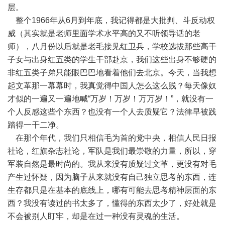
层。
整个1966年从6月到年底，我记得都是大批判、斗反动权
威（其实就是老师里面学术水平高的又不听领导话的老
师），八月份以后就是老毛接见红卫兵，学校选拔那些高干
子女与出身红五类的学生干部赴京，我们这些出身不够硬的
非红五类子弟只能眼巴巴地看着他们去北京。今天，当我想
起文革那一幕幕时，我真觉得中国人怎么这么贱？每天像奴
才似的一遍又一遍地喊“万岁！万岁！万万岁！”，就没有一
个人反感这些个东西？也没有一个人去质疑它？法律早被践
踏得一干二净。
在那个年代，我们只相信毛为首的党中央，相信人民日报
社论，红旗杂志社论，军队是我们最崇敬的力量，所以，穿
军装自然是最时尚的。我从来没有质疑过文革，更没有对毛
产生过怀疑，因为脑子从来就没有自己独立思考的东西，连
生存都只是在基本的底线上，哪有可能去思考精神层面的东
西？我没有读过的书太多了，懂得的东西太少了，好处就是
不会被别人盯牢，却是在过一种没有灵魂的生活。