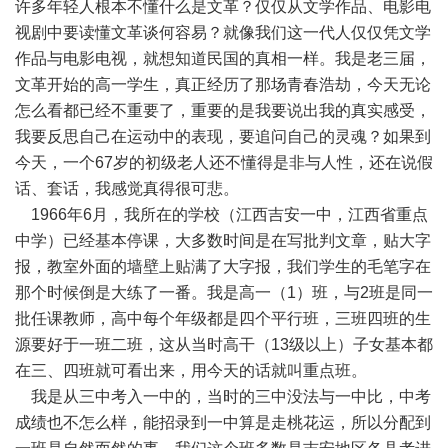
许多年轻人根本不懂什么是文革？仅仅从文学作品、电影电
视剧中要读懂文革谈何容易？就像我们这一代人仅仅凭文学
作品与电影电视，就想知道民国的真相一样。我是老三届，
文革开始的高一学生，真正经历了那场青春浩劫，今天无论
怎么看都已经不重要了，重要的是我要说出我的真实感受，
我要反思自己在运动中的表现，要追问自己的灵魂？如果到
今天，一个67岁的初级老人还不懂得是非与人性，还在说假
话、套话，我感觉真得很可悲。
1966年6月，我所在的学校（江西吉安一中，江西省重点
中学）已经基本停课，大多数时间是在写批判文章，贴大字
报，教室外面的墙壁上贴满了大字报，我们学生的毛笔字在
那个时候倒是大练了一番。我是高一（1）班，与2班是同一
批任课教师，高中每个年级都是四个平行班，三班四班的生
源要好于一班二班，这从当时高干（13级以上）子女基本都
在三、四班就可看出来，用今天的话就叫重点班。
我是从三中考入一中的，当时的三中没法与一中比，中考
成绩也不怎么样，能招录到一中算是走桃花运，所以分配到