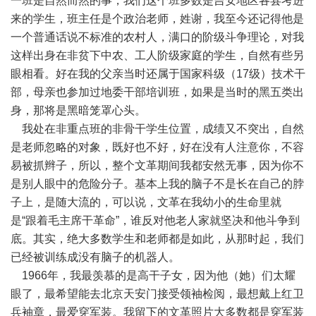
一班是自然而然的事，我们这个班多数是吉安地区各县考进
来的学生，班主任是个政治老师，姓谢，我至今还记得他是
一个普通话说不标准的农村人，满口的阶级斗争理论，对我
这样出身在非贫下中农、工人阶级家庭的学生，自然有些另
眼相看。好在我的父亲当时还属于国家科级（17级）技术干
部，母亲也参加过地委干部培训班，如果是当时的黑五类出
身，那将是黑暗笼罩心头。
我处在非重点班的非骨干学生位置，成绩又不突出，自然
是老师忽略的对象，既好也不好，好在没有人注意你，不容
易被抓辫子，所以，整个文革期间我都安然无事，因为你不
是别人眼中的危险分子。基本上我的脑子不是长在自己的脖
子上，是随大流的，可以说，文革在我幼小的生命里就
是“跟着毛主席干革命”，谁反对他老人家就坚决和他斗争到
底。其实，绝大多数学生和老师都是如此，从那时起，我们
已经被训练成没有脑子的机器人。
1966年，我最羡慕的是高干子女，因为他（她）们太耀
眼了，最希望能去北京天安门接受领袖检阅，最想戴上红卫
兵袖章，最爱穿军装。我留下的文革照片大多数都是穿军装