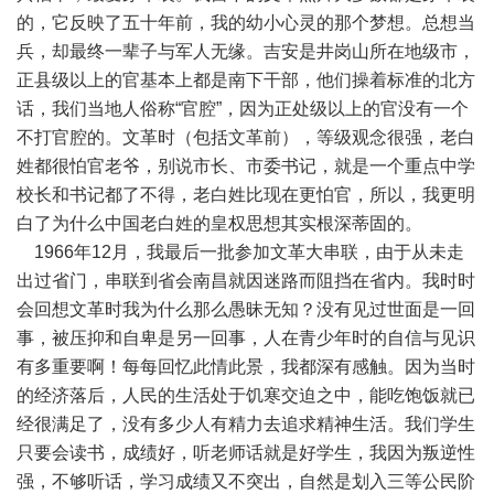
的，它反映了五十年前，我的幼小心灵的那个梦想。总想当
兵，却最终一辈子与军人无缘。吉安是井岗山所在地级市，
正县级以上的官基本上都是南下干部，他们操着标准的北方
话，我们当地人俗称“官腔”，因为正处级以上的官没有一个
不打官腔的。文革时（包括文革前），等级观念很强，老白
姓都很怕官老爷，别说市长、市委书记，就是一个重点中学
校长和书记都了不得，老白姓比现在更怕官，所以，我更明
白了为什么中国老白姓的皇权思想其实根深蒂固的。
1966年12月，我最后一批参加文革大串联，由于从未走
出过省门，串联到省会南昌就因迷路而阻挡在省内。我时时
会回想文革时我为什么那么愚昧无知？没有见过世面是一回
事，被压抑和自卑是另一回事，人在青少年时的自信与见识
有多重要啊！每每回忆此情此景，我都深有感触。因为当时
的经济落后，人民的生活处于饥寒交迫之中，能吃饱饭就已
经很满足了，没有多少人有精力去追求精神生活。我们学生
只要会读书，成绩好，听老师话就是好学生，我因为叛逆性
强，不够听话，学习成绩又不突出，自然是划入三等公民阶