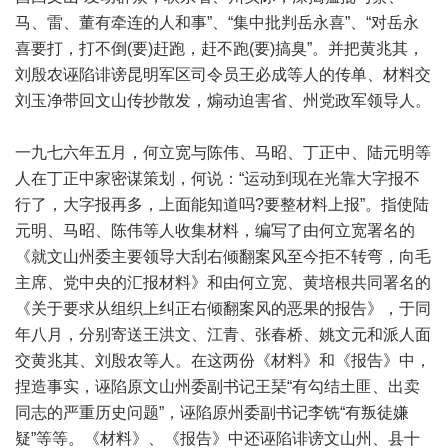
马、雷、董有牵连的人和事”、“集中批判岳永喜”、“对岳永
喜要打，打不倒(要)赶跑，赶不跑(要)搞臭”。并把黄兆其，
刘殷农诬陷诽谤昆明军区司令员王必成等人的传单、材料交
刘玉净带回文山传抄散发，煽动迫害省、州党政军领导人。
一九七六年五月，何立宽与陈伟、马昭、丁正中、陆元明等
人在丁正中家密谋策划，何说：“运动到现在光靠大字报不
行了，大字报再多，上面能知道吗?要整材料上报”。指使陆
元明、马昭、陈伟等人收集材料，编写了由何立宽署名的
《就文山州委主要领导大刮右倾翻案风至今拒不转弯，向毛
主席、党中央的汇报材料》和由何立宽、黄培根共同署名的
《关于要求从组织上纠正右倾翻案风的恶果的报告》，于同
年八月，分别寄送王洪文、江青、张春桥、姚文元和派人面
交黄兆其、刘殷农等人。在这两份《材料》和《报告》中，
捏造事实，诬陷原文山州委副书记王琹“有勾结土匪、出卖
同志的严重历史问题”，诬陷原州委副书记李铣“有叛徒嫌
疑”等等。《材料》、《报告》中还诬陷诽谤文山州、县十