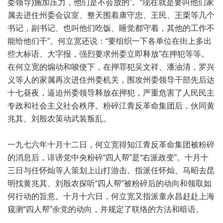
委领导)施加压力，他们是不会放的”。“现在就是要叫他们家
属去进住州委会议室、整天围着康守忠、王民、王栗等几个
书记，副书记、也叫他们吃饭、睡觉都守着，其他的工作不
能给他们干”。何立宽还说：“要组织一下各单位在街上多出
些大标语、大字报，强烈要求州委立即释放”在押犯等等。
在何立宽的煽动和唆使下，在押罪犯吴文祥、潘油清，罗兴
义等人的家属再次进住州委机关，围攻州委领导干部先后达
十七昼夜，逼迫州委领导释放在押犯，严重危害了人民民主
专政和社会主义社会秩序。粉碎江青反革命集团后，伙同黄
兆其、刘殷农策动武装叛乱。
一九七六年十月十二日，何立宽得知江青反革命集团被粉碎
的消息后，诽谤党中央粉碎“四人帮”是“右派政变”。十月十
三日与任怀灿等人策划上山打游击。指派任怀灿、马昭去昆
明找黄兆其、刘殷农探听“四人帮”被粉碎后的动向和领取如
何行动的旨意。十月十六日，何立宽又指派童永昌赶赴上海
窥测“四人帮”余党的动向，并规定了联络的方法和暗语。