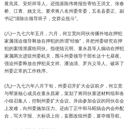
黄兆其、安炬祥等人。还指派陈伟将报告寄给王洪文、张春
桥、江青、姚文元。要求将八名州委常委，五名县委正、副
书记“清除出领导班子，交群众批斗”。
(八)一九七六年五月，六月，何立宽向同伙传播外地在押犯
家属强迫领导释放在押犯的所谓“经验”，并把州委研究在押
犯的案情泄露给同伙。指使陆元明、童永昌等人煽动在押犯
家属两次进驻州委机关，围斗州委领导干部长达十七昼夜。
强迫州委释放在押犯吴文祥、潘油清、罗兴义等人。破坏了
州委正常的工作秩序。
(九)一九七六年八月下旬，州委召开扩大会议前夕，何立宽
与帮派核心成员在童永昌家，策划了将同伙塞进材料组和各
小组召集人，控制州委扩大会议。并由参加会议的同伙在会
上发难，向州委施加压力。还由丁正中和马昭搞会内会外配
合，写大字报、大标语上街，妄图改组州委，篡夺领导权。