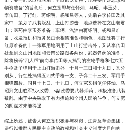
击；要与部队取得联系，争取部队支持；现在要作好思想和
物资准备”的旨意后，何立宽即与任怀灿、马昭、李玉芬、
李传田、丁行红、蒋绍明、杨和昌等人，先后在李传田及其
家中，策划了武装叛乱，上山打游击，地点选择在文山老君
山；医药由李玉芬准备；车辆、汽油由蒋绍明、杨和昌准
备，收发报机和报务员由余相德准备和物色，地图除将丁行
红原准备的十一张军用地图用于上山打游击外，又从李传田
处拿到文山州地图和云南公路图各两份，武器弹药的准备，
除将粉碎“四人帮”前向李传田等人搞到的左轮手枪和七六五
手枪及子弹用于上山打游击外，十月十三日和十九日，又分
别从丁行红处搞得五四式手枪一支、子弹二十三发、军用手
榴弹四枚。同月十七日、十九日，何立宽又指使任怀灿、马
昭到文山驻军找×政委、×副政委要武器弹药，积极准备武装
叛乱。由于中央采取了有力措施和全州人民的斗争，何立宽
的阴谋才未能得逞。
综上所述，被告人何立宽积极参与林彪，江青反革命集团，
进行以推翻人民民主专政的政权和社会主义制度为目的的、