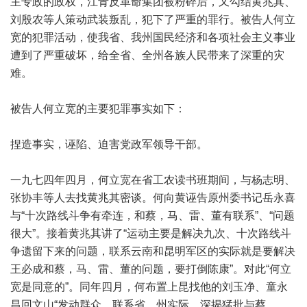
主专政的政权，江青反革命集团被粉碎后，又勾结黄兆其、
刘殷农等人策动武装叛乱，犯下了严重的罪行。被告人何立
宽的犯罪活动，使我省、我州国民经济和各项社会主义事业
遭到了严重破坏，给全省、全州各族人民带来了深重的灾
难。
被告人何立宽的主要犯罪事实如下：
捏造事实，诬陷、迫害党政军领导干部。
一九七四年四月，何立宽在省工农读书班期间，与杨志明、
张协丰等人去找黄兆其密谈。何向黄诬告原州委书记岳永喜
与“十次路线斗争有牵连，和蔡，马、雷、董有联系”、“问题
很大”。接着黄兆其讲了“运动主要是解决九次、十次路线斗
争遗留下来的问题，联系云南和昆明军区的实际就是要解决
王必成和蔡，马、雷、董的问题，要打倒陈康”。对此“何立
宽是同意的”。同年四月，何布置上昆找他的刘玉净、童永
昌回文山“发动群众，联系省、州实际，深揭猛批与蔡、