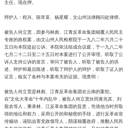
主任。现在押。
辩护人：程兴、陈常富、杨星耀，文山州法律顾问处律师。
被告人何立宽，因参与林彪、江青反革命集团颠覆人民民主
专政的政权案，由文山州人民检察院于一九八二年六月二十
五日向本院提起公诉。本院依法组成合议庭，于一九八二年
七月二十二日至二十五日对本案进行了公开审理。听取了公
诉人支持公诉的发言，审问了被告人，听取了被告人的供
述、辩护和最后陈述，听取了辩护人的辩护，听取了证人的
证言，核实了各种与本案有关的证据。现查明：
被告人何立宽是林彪、江青反革命集团在云南的案犯。
在“文化大革命”十年内乱中，被告人何立宽伙同黄兆其、刘
殷农等人，秉承林、江反革命集团的旨意，凭借他当时所取
得的地位和权力，采用公开的和秘密的手段，进行反革命宣
传煽动，诬陷迫害党政领导人，阴谋颠覆政府，推翻人民民