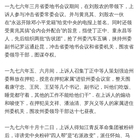
一九七六年三月省委地书会议期间，在刘殷农的带领下，上
诉人参与冲击省委常委会议。并与黄兆其、刘殷农一伙
在“永远开除邓小平党籍”给党中央的电报上签名。同时还领
受黄兆其搞“会内会外配合”的旨意，指使丁正中、童永昌等
人，先后组织两批“告状团”，抢了州委汽车五辆，挟持州委
副书记罗运通赴昆，冲击省委地书会议和省委机关，围攻省
委领导干部，图谋夺权。
一九七六年五、六月间，上诉人召集丁正中等人策划强迫州
委释放在押犯，授意在押犯家属“进驻州委会议室，整天围
着康守忠、王民、王琹等几个书记、副书记，叫他们吃饭、
睡觉都守着，其他的工作不能给他们干”．在上诉人的煽动
和唆使下，在押犯吴文祥、潘油清、罗兴义等人的家属进住
州委机关，围攻州委领导干部达十七昼夜。
一九七六年十月十二日，上诉人得知江青反革命集团被粉碎
后，诽谤党中央粉碎“四人帮”是“右派政变”，派任怀灿、马