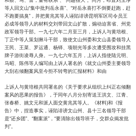
和蔡、马、雷，董有联系”、“问题很大”。同月，布置刘玉净
等人回文山“集中批判岳永喜”、“对岳永喜打不倒要赶跑，赶
不跑要搞臭”，并把黄兆其等人诬陷诽谤昆明军区司令员王
必成等领导人的材料交刘带回文山扩散，煽动迫害省、州党
政军领导干部。一九七六年二月至三月，上诉人与黄培根、
丁正中等人策划揪斗干部，致使文山州委和文山县委领导人
王民、王菜、罗运通、杨铎、项朝光等多次遭受围攻和挂黑
牌子游街凌辱人身。一九七六年五月，上诉人指使陆元明、
马昭、陈伟等人编写由上诉人署名的《就文山州委主要领导
大刮右倾翻案风至今拒不转弯的汇报材料》和由
上诉人与黄培根共同署名的《关于要求从组织上纠正右倾翻
案风的恶果的报告》，于同年八月分别寄送王洪文、江青、
张春桥、姚文元和派人面交黄兆其等人。《材料)和《报
告》中，捏造事实，诬陷诽谤文山州、县十三名领导干部
是“还乡团”、“翻案派”，“要清除出领导班子，交群众揭发批
判”。