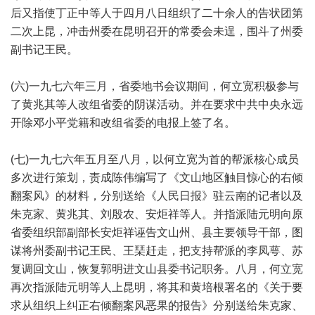
后又指使丁正中等人于四月八日组织了二十余人的告状团第
二次上昆，冲击州委在昆明召开的常委会未逞，围斗了州委
副书记王民。
(六)一九七六年三月，省委地书会议期间，何立宽积极参与
了黄兆其等人改组省委的阴谋活动。并在要求中共中央永远
开除邓小平党籍和改组省委的电报上签了名。
(七)一九七六年五月至八月，以何立宽为首的帮派核心成员
多次进行策划，责成陈伟编写了《文山地区触目惊心的右倾
翻案风》的材料，分别送给《人民日报》驻云南的记者以及
朱克家、黄兆其、刘殷农、安炬祥等人。并指派陆元明向原
省委组织部副部长安炬祥诬告文山州、县主要领导干部，图
谋将州委副书记王民、王琹赶走，把支持帮派的李凤萼、苏
复调回文山，恢复郭明进文山县委书记职务。八月，何立宽
再次指派陆元明等人上昆明，将其和黄培根署名的《关于要
求从组织上纠正右倾翻案风恶果的报告》分别送给朱克家、