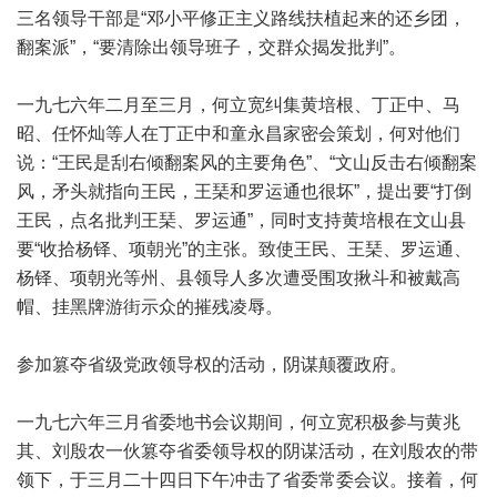
三名领导干部是“邓小平修正主义路线扶植起来的还乡团，
翻案派”，“要清除出领导班子，交群众揭发批判”。
一九七六年二月至三月，何立宽纠集黄培根、丁正中、马
昭、任怀灿等人在丁正中和童永昌家密会策划，何对他们
说：“王民是刮右倾翻案风的主要角色”、“文山反击右倾翻案
风，矛头就指向王民，王琹和罗运通也很坏”，提出要“打倒
王民，点名批判王琹、罗运通”，同时支持黄培根在文山县
要“收拾杨铎、项朝光”的主张。致使王民、王琹、罗运通、
杨铎、项朝光等州、县领导人多次遭受围攻揪斗和被戴高
帽、挂黑牌游街示众的摧残凌辱。
参加篡夺省级党政领导权的活动，阴谋颠覆政府。
一九七六年三月省委地书会议期间，何立宽积极参与黄兆
其、刘殷农一伙篡夺省委领导权的阴谋活动，在刘殷农的带
领下，于三月二十四日下午冲击了省委常委会议。接着，何