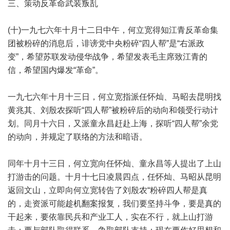
三、策动反革命武装叛乱
(十)一九七六年十月十二日中午，何立宽得知江青反革命集
团被粉碎的消息后，诽谤党中央粉碎“四人帮”是“右派政
变”，希望苏联发动侵华战争，希望发表毛主席致江青的
信，希望国内爆发“革命”。
一九七六年十月十三日，何立宽指派任怀灿、马昭去昆明找
黄兆其、刘殷农探听“四人帮”被粉碎后的动向和领受行动计
划。同月十六日，又派童永昌赶赴上海，探听“四人帮”余党
的动向，并规定了联络的方法和暗语。
同年十月十三日，何立宽向任怀灿、童永昌等人提出了上山
打游击的问题。十月十七日凌晨四点，任怀灿、马昭从昆明
返回文山，立即向何立宽转告了刘殷农“粉碎四人帮是真
的，走资派可能趁机翻案报复，我们要坚持斗争，要是真的
干起来，要依靠民兵和产业工人，实在不行，就上山打游