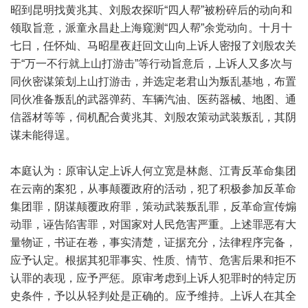
昭到昆明找黄兆其、刘殷农探听“四人帮”被粉碎后的动向和
领取旨意，派童永昌赴上海窥测“四人帮”余党动向。十月十
七日，任怀灿、马昭星夜赶回文山向上诉人密报了刘殷农关
于“万一不行就上山打游击”等行动旨意后，上诉人又多次与
同伙密谋策划上山打游击，并选定老君山为叛乱基地，布置
同伙准备叛乱的武器弹药、车辆汽油、医药器械、地图、通
信器材等等，伺机配合黄兆其、刘殷农策动武装叛乱，其阴
谋未能得逞。
本庭认为：原审认定上诉人何立宽是林彪、江青反革命集团
在云南的案犯，从事颠覆政府的活动，犯了积极参加反革命
集团罪，阴谋颠覆政府罪，策动武装叛乱罪，反革命宣传煽
动罪，诬告陷害罪，对国家对人民危害严重。上述罪恶有大
量物证，书证在卷，事实清楚，证据充分，法律程序完备，
应予认定。根据其犯罪事实、性质、情节、危害后果和拒不
认罪的表现，应予严惩。原审考虑到上诉人犯罪时的特定历
史条件，予以从轻判处是正确的。应予维持。上诉人在其全