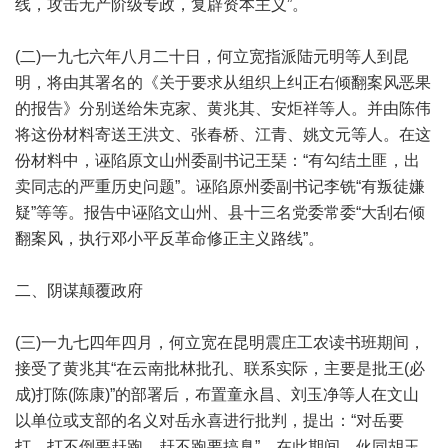
线，攻击无产阶级专政，复辟资本主义”。
(二)一九七六年八月二十日，何立宽指派陆元明等人到昆
明，将由其署名的《关于要求从组织上纠正右倾翻案风恶果
的报告》分别送给朱克家、黄兆其、安炬祥等人。并由陈伟
将这份材料寄送王洪文、张春桥、江青、姚文元等人。在这
份材料中，诬陷原文山州委副书记王琹：“有勾结土匪，出
卖同志的严重历史问题”。诬陷原州委副书记李铣“有叛徒嫌
疑”等等。报告中诬陷文山州、县十三名党委常委“大刮右倾
翻案风，执行邓小平反革命修正主义路线”。
二、阴谋颠覆政府
(三)一九七四年四月，何立宽在昆明震庄工农读书班期间，
接受了黄兆其“在云南批林批孔、联系实际，主要是批王(必
成)打陈(陈康)”的部署后，布置童永昌、刘玉净等人在文山
以单位或支部的名义对岳永喜进行批判，提出：“对岳要
打，打不倒要赶跑，赶不跑要搞臭”。在此期间，伙同胡玉