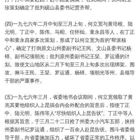
珍策划确定了批判砚山县委书记贾齐帮。
(四)一九七六年二月中旬至三月上旬，何立宽与黄培根、陆
元明、丁正中、陈伟、马昭、任怀灿、童永昌等人，在丁正
中和童永昌家多次策划，形成了以何立宽为首的“帮派核
心”，确定了打倒原文山州委副书记王民、文山县委书记杨
铎、副书记项朝光；批判原州委副书记王琹、罗运通的计
划。致使文山地区从二月下旬至三月上旬多次出现绑架、围
攻、揪斗王民、王琹、罗运通、杨铎、项朝光等州、县领导
干部的严重事件。
(五)一九七六年三月，省委地书会议期间，何立宽领取了黄
兆其要他组织人上昆搞会内会外配合的旨意后，指使丁正
中、陆元明、陈伟等人“尽快组织人上昆告状”。丁正中等人
根据其旨意，于三月二十二日抢了州委大小汽车五部，挟持
州委副书记罗运通，组织了一百余人赴昆告状。围斗省委领
导干部，向省委施加压力，破坏了省委正常的工作秩序。以