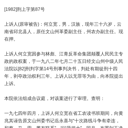
[1982]刑上字第87号
上诉人(原审被告)：何立宽，男，汉族，现年三十六岁，云
南省邱北县人，原任文山州革委副主任，州农办副主任。现
在押。
上诉人何立宽因参与林彪、江青反革命集团颠覆人民民主专
政的政权案，于一九八二年七月二十五日经文山州中级人民
法院以[82]刑判字第14号刑事判决书，判处有期徒刑十四
年，剥夺政治权利三年。上诉人以无罪等为由，向本院提出
上诉。
本院依法组成合议庭，对该案进行了审理。查明：
一九七四年四月，上诉人何立宽在省工农读书班期间，向黄
兆其诬告原文山州委书记岳永喜与“十次路线斗争有牵连，