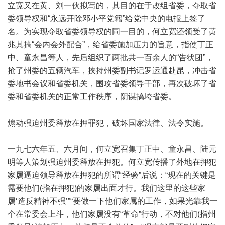
立宽又在黄、刘一伙拟写的，其目的在于改组省委，夺取省
委领导权和“永远开除邓小平党籍”给党中央的电报上签了
名。为实现夺取省委领导权的同一目的，何立宽还领受了黄
兆其搞“会内会外配合”，给省委施加压力的旨意，指使丁正
中、童永昌等人，先后组织了两批共一百余人的“告状团”，
抢了州委的五辆汽车，挟持州委副书记罗运通赴昆，冲击省
委地书会议和省委机关，围攻省委领导干部，再次破坏了省
委和省委机关的正常工作秩序，阴谋搞垮省委。
煽动强迫州委释放在押罪犯，破坏国家法律、法令实施。
一九七六年五、六月间，何立宽召集丁正中、童永昌、陆元
明等人策划强迫州委释放在押犯。何立宽传播了外地在押犯
家属逼迫领导释放在押犯的所谓“经验”后说：“现在的关键是
需要他们(指在押犯)的家属出面才行。我们这里的这些家
属‘造反精神不强’”“要做一下他们家属的工作，如果光靠我一
个在常委会上斗，他们家属没有“革命”行动，不对他们(指州