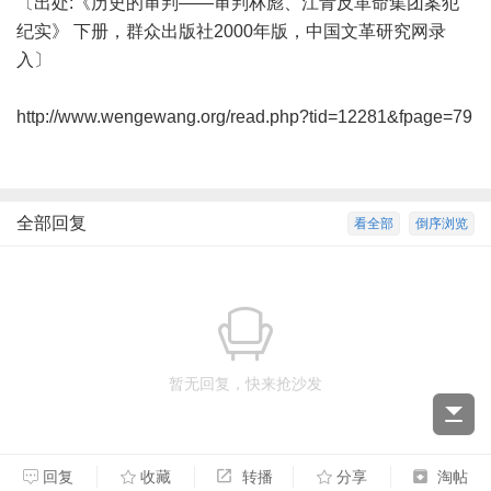
〔出处:《历史的审判——审判林彪、江青反革命集团案犯
纪实》 下册，群众出版社2000年版，中国文革研究网录
入〕
http://www.wengewang.org/read.php?tid=12281&fpage=79
全部回复
看全部
倒序浏览
暂无回复，快来抢沙发
回复
收藏
转播
分享
淘帖