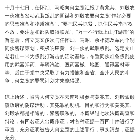
十月十七日，任怀灿、马昭向何立宽汇报了黄兆其、刘殷农
一伙准备发动武装叛乱的阴谋和刘殷农要何立宽“作好必要
的思想准备和物质准备”，“要把民兵抓紧，抓住民兵指挥权
不放，要注意和部队取得联系”、“万一不行就上山打游击”的
旨意后，何立宽又多次与任怀灿、马昭、余相德及军内个别
同伙密谋策划，积极响应黄、刘一伙的武装叛乱。选定文山
老君山一带为叛乱打游击的活动基地，布置同伙准备叛乱使
用的武器弹药、车辆汽油、医药器械、地图、通讯器材等
等。后由于党中央采取了有力措施和全省、全州人民的斗
争，何立宽的罪恶计划才未能得逞。
综上所述，被告人何立宽在云南积极参与黄兆其、刘殷农颠
覆政府的阴谋活动，其犯罪的动机、目的和行为和黄兆其、
刘殷农都是相通的，紧密联系的。本庭经过七次法庭调查和
辩论，有四名证人出庭作证，对各种证据一百四十件进行了
审查，充分证明被告人何立宽的上述罪行，事实清楚，证据
充分。