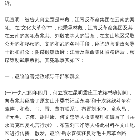
诉。
现查明：被告人何立宽是林彪，江青反革命集团在云南的案
犯。在“文化大革命”中，他秉承林彪，江青反革命集团及其
在云南的案犯黄兆其、刘殷农等人的旨意，在文山地区采取
公开的和秘密的、文的和武的各种手段，诬陷迫害党政领导
干部和群众；阴谋颠覆政府；江青反革命集团被粉碎后，密
谋策动武装叛乱。其犯罪事实如下：
一，诬陷迫害党政领导干部和群众
(一)一九七四年四月，何立宽在昆明震庄工农读书班期间，
向黄兆其诬告了原文山州委书记岳永喜“和十次路线斗争有
牵连，和蔡、马、雷、董有联系”。布置刘玉净、童永昌，
陆元明、陈伟、胡世康、何文忠等人收集整理和编写了《岳
永喜克己复礼言行录》，布置刘玉净等人将此材料在文山地
区进行传播、散发。诬陷“岳永喜疯狂反对毛主席革命路