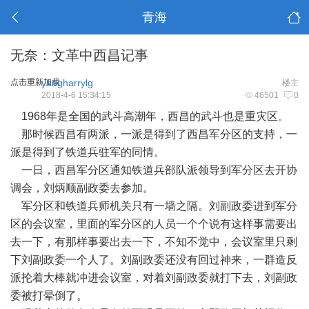
青海
无奈：文革中西昌记事
点击重新加载
yangharrylg
楼主
2018-4-6 15:34:15
46501
0
1968年是全国的武斗高潮年，西昌的武斗也是重灾区。
那时候西昌有两派，一派是得到了西昌军分区的支持，一
派是得到了铁道兵驻军的同情。
一日，西昌军分区通知铁道兵部队派领导到军分区去开协
调会，刘炳顺副政委去参加。
军分区和铁道兵师机关只有一墙之隔。刘副政委进到军分
区的会议室，里面的军分区的人员一个个说有这样事需要出
去一下，有那样事要出去一下，不知不觉中，会议室里只剩
下刘副政委一个人了。刘副政委还没有回过神来，一群造反
派抡着大棒就冲进会议室，对着刘副政委就打下去，刘副政
委被打晕倒了。