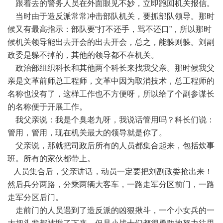
跟着去的警务人员在外面眼见不妙，立即跑回机关报信。
当时由于造反派常常冲击部队机关，要抓部队领导。那时
候又有最高指示：部队要“打不还手，骂不还口”，所以那时
候机关领导能出去开会的出去开会，总之，能躲则躲。刘副
政委是躲不掉的，其他的领导都不在机关。
政治部组织科长和其他两个科长来找我父亲。那时候我父
亲是文革前师总工程师，文革中因为取消技术，总工程师的
名称也没有了，这样工作也不方便呀，所以给了个副参谋长
的名称便于开展工作。
我父亲说：我是个臭老九呀，我说话管用吗？科长们说：
管用，管用，现在机关最大的领导就是你了。
父亲说，那就把司政后所有的人员都集合起来，包括炊事
班。所有的家伙都带上。
人员集合后，父亲讲话，动员一定要把刘副政委抢出来！
然后兵分两路，分乘两辆大客车，一路走军分区前门，一路
走军分区后门。
走前门的人员遇到了造反派的凶狠揪斗，一个小女兵的一