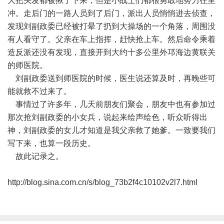
大把头发都被揪了下来，但是小战士们都很勇敢地努力往里
冲。走后门的一路人员到了后门，派出人员悄悄进去侦查，
发现刘副政委已经被打晕了扔到大操场的一个角落，周围没
有人看守了。父亲在车上指挥，赶快抢上车。然后命令乘着
造反派还没有发现，直接开到大约十多公里外邛海边黄联关
的师医院。
刘副政委送到师医院的时候，医生说还算及时，再晚些可
能就救不过来了。
事情过了许多年，几天前朋友们聚会，朋友中也有参加过
那次抢刘副政委的小女兵，说起来绘声绘色，听众听得出
神，刘副政委的女儿才知道是我父亲救了她爹。一致要我们
写下来，也算一段历史。
故此记录之。
http://blog.sina.com.cn/s/blog_73b2f4c10102v2l7.html