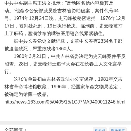
中共中央副主席王洪文批示：”反动匿名信内容极其反
动。“他命令公安部派员赴吉林省协助破案，案件代号44
号。1974年12月24日晚，史云峰被秘密逮捕，1976年12月
17日，被判处死刑，19日执行枪决。临刑前，史云峰被打
上了麻药，塞满纱布的嘴被医用缝合线紧紧勒住。
据中共长春党史文献记载，文革中长春有2334名干部
被迫害致死，严重致残者1860人。
1980年3月21日，中共吉林省委决定为史云峰案件平反
昭雪。28日，史云峰烈士追悼大会在在长春工人文化宫举
行。
这张传单最初由吉林省政法办公室保存，1981年交吉
林省革命博物馆收藏，1996年，经国家革命文物局鉴定，
被确定为馆藏一级品。
http://news.163.com/05/0405/15/1GJ7MA9400011246.html
全部回复
看全部
倒序浏览
1