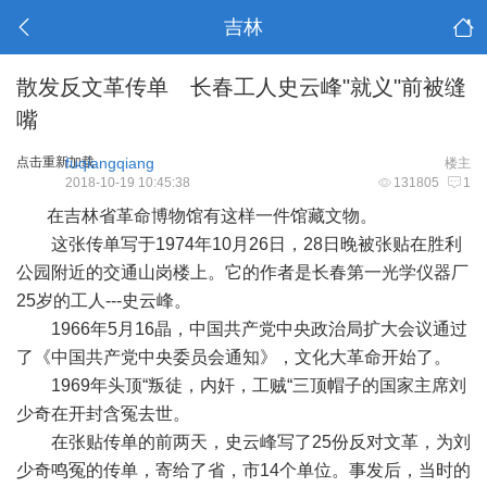
吉林
散发反文革传单 长春工人史云峰"就义"前被缝
嘴
点击重新加载
fuqiangqiang
楼主
2018-10-19 10:45:38
131805
1
在吉林省革命博物馆有这样一件馆藏文物。
这张传单写于1974年10月26日，28日晚被张贴在胜利
公园附近的交通山岗楼上。它的作者是长春第一光学仪器厂
25岁的工人---史云峰。
1966年5月16晶，中国共产党中央政治局扩大会议通过
了《中国共产党中央委员会通知》，文化大革命开始了。
1969年头顶“叛徒，内奸，工贼“三顶帽子的国家主席刘
少奇在开封含冤去世。
在张贴传单的前两天，史云峰写了25份反对文革，为刘
少奇鸣冤的传单，寄给了省，市14个单位。事发后，当时的