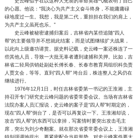
史云峰似乎在以这种大无畏的革命英雄气概表明了自己
的心愿。他说：“我决心为共产主义奋斗终身，不能庸庸碌
碌地度过一生。我想，我是第二代，重担担在我们的肩上，
为共产主义虽死也乐。”
史云峰被秘密逮捕归案后，吉林省内某些追随“四人
帮”的主要领导并不想就此结案，而是试图继续扩大战果，
以此向上级邀功请赏。据史料记载，史云峰一案还株连了一
些其他人员，导致一大批无辜者遭到逮捕和关押。比如，吉
林省二轻局供销处副处长傅长春、长春市教育局组织科负责
人贾文会，等等。直到“四人帮” 垮台后，株连整人之风仍在
继续进行。
1976年12月1日，时任吉林省委第一书记的王淮湘，主
持召开专门研究史云峰问题的省委常委会议。当场有吉林省
法院办案人员汇报说，史云峰的案子是“四人帮”时期定的，
现在“四人帮”倒台了，是否可以再复议一下。王淮湘却说，
攻击“四人帮”的东西可以拿掉，写案情时要突出攻击毛主
席，突出为刘少奇翻案。就在那次省委常委会议上，王淮湘
特别强调地提出，要紧密配合当前形势，对史云峰案件要大