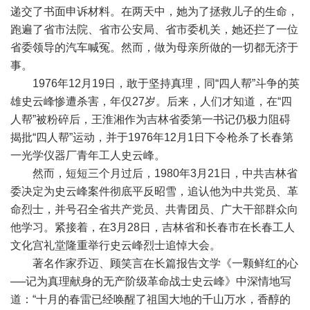
递交了书面申诉材料。在两天中，她为了拯救儿子的生命，
跑遍了省市法院、省市公安局、省市委机关，她还拦了一位
省委领导的汽车喊冤。然而，做为母亲所做的一切都无济于
事。
1976年12月19日，敢于坚持真理，同“四人帮”斗争的英
雄史云峰惨遭杀害，年仅27岁。后来，人们才知道，在“四
人帮”被粉碎后，王淮湘作为吉林省委第一书记仍极力阻碍
揭批“四人帮”运动，并于1976年12月1日下令枪杀了长春第
一光学仪器厂青年工人史云峰。
然而，短短三个月过后，1980年3月21日，中共吉林省
委决定为史云峰案件彻底平反昭雪，追认他为中共党员、革
命烈士，并号召全省共产党员、共青团员、广大干部群众向
他学习。紧接着，在3月28日，吉林省和长春市在长春工人
文化宫礼堂隆重举行史云峰烈士追悼大会。
著名作家乔迈、顾笑言在长篇报告文学《一颗鲜红的心
──记为真理献身的无产阶级革命战士史云峰》中深情地写
道：“十月的春雷已经唤醒了祖国大地的千山万水，香醇的