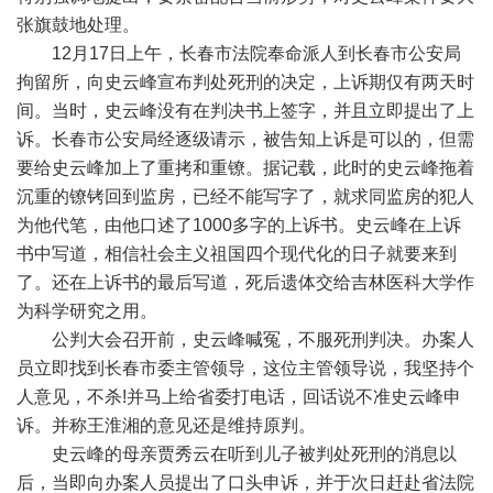
张旗鼓地处理。
12月17日上午，长春市法院奉命派人到长春市公安局
拘留所，向史云峰宣布判处死刑的决定，上诉期仅有两天时
间。当时，史云峰没有在判决书上签字，并且立即提出了上
诉。长春市公安局经逐级请示，被告知上诉是可以的，但需
要给史云峰加上了重拷和重镣。据记载，此时的史云峰拖着
沉重的镣铐回到监房，已经不能写字了，就求同监房的犯人
为他代笔，由他口述了1000多字的上诉书。史云峰在上诉
书中写道，相信社会主义祖国四个现代化的日子就要来到
了。还在上诉书的最后写道，死后遗体交给吉林医科大学作
为科学研究之用。
公判大会召开前，史云峰喊冤，不服死刑判决。办案人
员立即找到长春市委主管领导，这位主管领导说，我坚持个
人意见，不杀!并马上给省委打电话，回话说不准史云峰申
诉。并称王淮湘的意见还是维持原判。
史云峰的母亲贾秀云在听到儿子被判处死刑的消息以
后，当即向办案人员提出了口头申诉，并于次日赶赴省法院