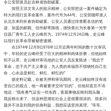
令公安部派员赴吉林省协助破案。
按照王洪文等人的批示精神，公安部把这一案件确定为
特大的现行反革命案件，案件代号为44号。公安部随即派人
从北京来到长春协助破案。公安人员通过排查匿名信的笔
迹、加盖的邮戳、信件邮寄路线，很快查出为长春第一光学
仪器厂青年工人史云峰所为。1974年12月24日晚，史云峰
以现行反革命罪被秘密逮捕。
在1974年12月到1976年12月近两年时间的数十次审讯
中，年轻的史云峰经受了巨大的精神和肉体折磨，但他始终
拒不认罪。史云峰对审讯他的公安人员反复陈述：“我忠于
革命，忠于共产主义事业，为人类的幸福而不惜牺牲自己生
命，心永远是鲜红、鲜红、鲜红的!”
据史料记载，在被关押和审讯期间，史云峰始终没有改
变自己的观点，他一再被要求交待“目的”，但他却直言不讳
地说：“我有勇气证实一些东西，客观事物反映到我头脑，
我反映出来了。但这种思潮在社会上是很重很浓的。很多问
题并不涉及到我的切身利益，我想应该坚持真理。”等等。