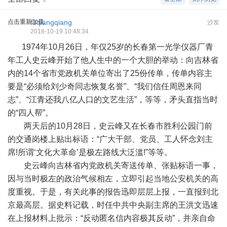
点击重新加载
fuqiangqiang
沙发
2018-10-19 10:48:34
1974年10月26日，年仅25岁的长春第一光学仪器厂青
年工人史云峰开始了他人生中的一个大胆的举动：向吉林省
内的14个省市党政机关单位寄出了25份传单，传单内容主
要是“必须给刘少奇同志恢复名誉”、“我们信任周恩来同
志”、“江青还我八亿人口的文艺生活”，等等，矛头直指当时
的“四人帮”。
两天后的10月28日，史云峰又在长春市胜利公园门前
的交通岗楼上贴出标语：“广大干部、党员、工人怀念刘主
席!所谓‘文化大革命’是极左路线大泛滥!”等等。
史云峰向吉林省内党政机关寄送传单、张贴标语一事，
因与当时极左的政治气候相左，立即引起当地公安机关的高
度重视。于是，有关此事的报告迅即层层上报，一直报到北
京最高层。据史料记载，时任中共中央副主席的王洪文迅速
在上报材料上批示：“反动匿名信内容极其反动”，并亲自命