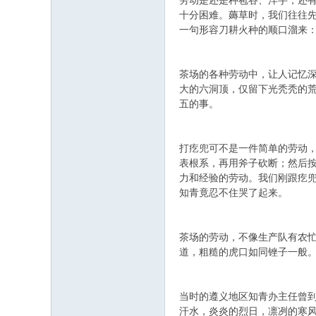
劳动是还是种苞谷、洋芋，还
十分困难。薅草时，我们往往
一句形容刀耕火种的顺口溜来：
茶场的各种劳动中，让人记忆深
大的六洞顶，仅留下光秃秃的荒
五的事。
打疙兜可不是一件简单的劳动
表根系，再用斧子砍断；然后
力和经验的劳动。我们刚跟疙
知青竟忍不住哭了起来。
茶场的劳动，不像生产队有农
道，粗糙的虎口如同锉子一般
当时的遵义地区知青办主任曾
汗水，炎炎的烈日，凛冽的寒风