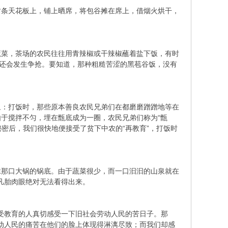
竹条天花板上，铺上晒席，将包谷摊在席上，借烟火烘干，
蔬菜，茶场的农民往往用青辣椒或干辣椒蘸着盐下饭，有时
，还会发生争抢。要知道，那种粗糙苦涩的黑苞谷饭，没有
象：打饭时，那些原本善良农民兄弟们在都磨磨蹭蹭地等在
于搅拌不匀，埋在甑底成为一圈，农民兄弟们称为“甑
秘密后，我们很快地便接受了贫下中农的“再教育”，打饭时
抹那口大锅的锅底。由于蔬菜很少，而一口汩汩的山泉就在
的凡胎肉眼绝对无法看得出来。
让受教育的人真切感受一下旧社会劳动人民的苦日子。那
劳动人民的痛苦在他们的脸上体现得淋漓尽致；而我们却感