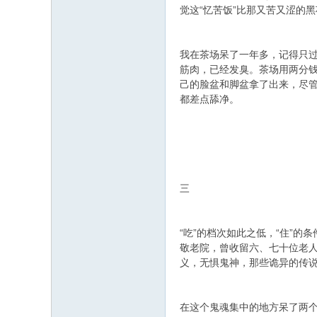
觉这“忆苦饭”比那又苦又涩的
我在茶场呆了一年多，记得只过
筋肉，已经发臭。茶场用两分
己的脸盆和脚盆拿了出来，尽
都差点舔净。
三
“吃”的档次如此之低，“住”
敬老院，曾收留六、七十位老
义，无惧鬼神，那些诡异的传
在这个鬼魂集中的地方呆了两个