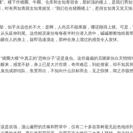
楼”。楼下作猪圈、牛圈、仓库和女知青宿舍，那斜顶的楼上，是我们男知
，时有男知青跟女知青嬉笑：“我们住在猪圈楼上”，惹得女知青又笑又恼
如柴，似乎永远也长不大；是啊，人尚且不能果腹，哪还顾得上猪。可是，
条从头延伸到尾。这些精灵家伙每每夜半时分潜入房中，嘁嘁嚓嚓地啃着
地砸在人的身上，旋即迅速溜走，那种在身上溜过的感觉令人发怵。
“猪圈大楼”中真正的“恐怖分子”还是臭虫。这些扁扁的丑陋家伙白天悄
中醒来，感觉不妙，身上已是大片疙瘩，奇痒难忍，到处搜索，却不知其
只臭虫成群结队，鱼贯而出，不知向什么目标而去，见之惊悚，闻之亦骇
应该是农场，漫山遍野的庄稼和野草中，仅有二十多亩茶树毫无起色地排