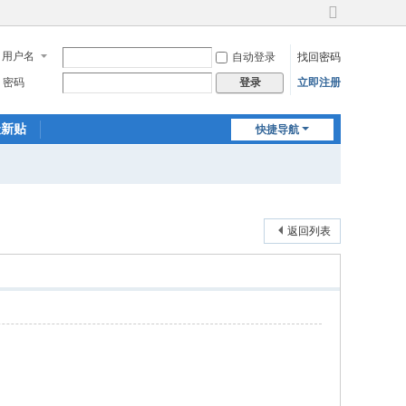
切
换
用户名
自动登录
找回密码
到
宽
密码
立即注册
登录
版
最新贴
快捷导航
返回列表