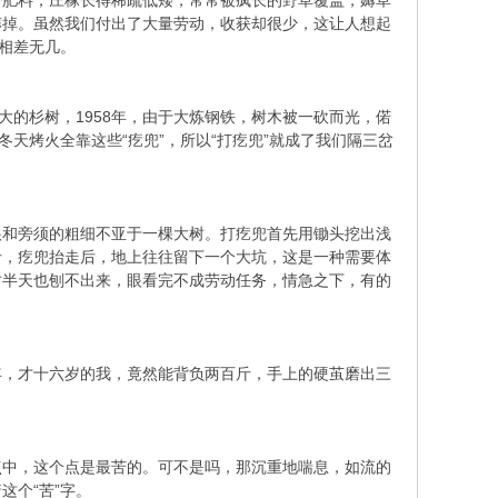
少肥料，庄稼长得稀疏低矮，常常被疯长的野草覆盖，薅草
薅掉。虽然我们付出了大量劳动，收获却很少，这让人想起
相差无几。
大的杉树，1958年，由于大炼钢铁，树木被一砍而光，偌
天烤火全靠这些“疙兜”，所以“打疙兜”就成了我们隔三岔
根和旁须的粗细不亚于一棵大树。打疙兜首先用锄头挖出浅
斤，疙兜抬走后，地上往往留下一个大坑，这是一种需要体
时半天也刨不出来，眼看完不成劳动任务，情急之下，有的
年，才十六岁的我，竟然能背负两百斤，手上的硬茧磨出三
点中，这个点是最苦的。可不是吗，那沉重地喘息，如流的
这个“苦”字。