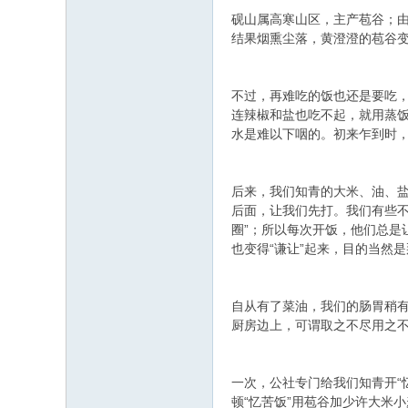
砚山属高寒山区，主产苞谷；
结果烟熏尘落，黄澄澄的苞谷
不过，再难吃的饭也还是要吃
连辣椒和盐也吃不起，就用蒸饭
水是难以下咽的。初来乍到时
后来，我们知青的大米、油、
后面，让我们先打。我们有些
圈”；所以每次开饭，他们总是
也变得“谦让”起来，目的当然是
自从有了菜油，我们的肠胃稍
厨房边上，可谓取之不尽用之不
一次，公社专门给我们知青开“
顿“忆苦饭”用苞谷加少许大米