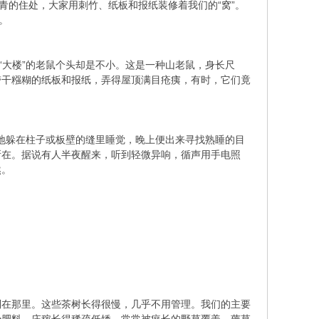
青的住处，大家用刺竹、纸板和报纸装修着我们的“窝”。
。
“大楼”的老鼠个头却是不小。这是一种山老鼠，身长尺
带干糨糊的纸板和报纸，弄得屋顶满目疮痍，有时，它们竟
悄地躲在柱子或板壁的缝里睡觉，晚上便出来寻找熟睡的目
所在。据说有人半夜醒来，听到轻微异响，循声用手电照
然。
列在那里。这些茶树长得很慢，几乎不用管理。我们的主要