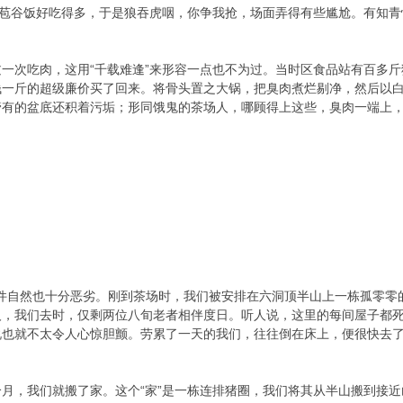
黑苞谷饭好吃得多，于是狼吞虎咽，你争我抢，场面弄得有些尴尬。有知青
一次吃肉，这用“千载难逢”来形容一点也不为过。当时区食品站有百多
钱一斤的超级廉价买了回来。将骨头置之大锅，把臭肉煮烂剔净，然后以
管有的盆底还积着污垢；形同饿鬼的茶场人，哪顾得上这些，臭肉一端上
的条件自然也十分恶劣。刚到茶场时，我们被安排在六洞顶半山上一栋孤零零
人，我们去时，仅剩两位八旬老者相伴度日。听人说，这里的每间屋子都
说也就不太令人心惊胆颤。劳累了一天的我们，往往倒在床上，便很快去
月，我们就搬了家。这个“家”是一栋连排猪圈，我们将其从半山搬到接