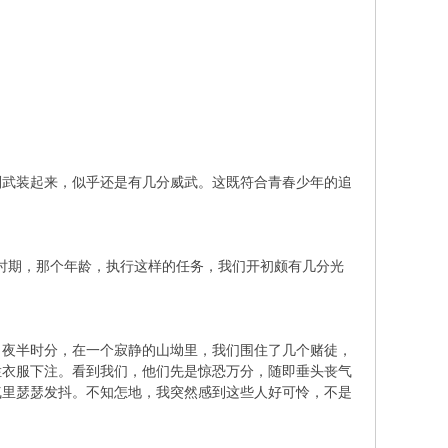
副武装起来，似乎还是有几分威武。这既符合青春少年的追
个时期，那个年龄，执行这样的任务，我们开初颇有几分光
。夜半时分，在一个寂静的山坳里，我们围住了几个赌徒，
烂衣服下注。看到我们，他们先是惊恐万分，随即垂头丧气
气里瑟瑟发抖。不知怎地，我突然感到这些人好可怜，不是