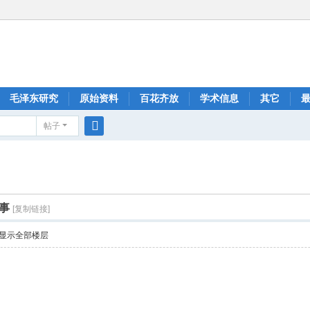
毛泽东研究
原始资料
百花齐放
学术信息
其它
帖子
搜
索
事
[复制链接]
显示全部楼层