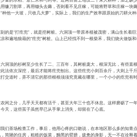
有少量的水稻、薏仁米和芍药等。近两百亩土地仅二十来人耕种，加之缺
先用镰刀割草，再用锄头去薅，否则看不见庄稼，可能将野草和庄稼一块
“种他一大坡，只收几大萝”，实际上，我们的生产效率跟原始的刀耕火种
刻的是“打疙兜”，就是挖树桩。六洞顶一带原本植被茂密，满山生长着巨
凉和遍地狼藉的“疙兜”树桩。山上已经找不到一根柴禾，我们烧火做饭和冬
，六洞顶的杉树至少生长了二、三百年，其树桩庞大，根深无比，有些直
按此法依次深挖，最后才能将疙兜刨出。这些疙兜小则百余斤，大则上千
兜打交道时，弄不清它的那些根根须须究竟藏在哪里，一个小小的疙兜有
忙农闲之分，几乎天天都有活干，甚至大年三十也不休息。这样磨砺了一
。今天，这些茧子虽然早已从手掌上消失，却留在了心底。
到我们茶场检查工作，事后，他用心疼的口吻说，在本地区那么多的知青
，简陋的住房，粗糙的饭菜，黝黑的臂膀，疲惫的身影，无一不在诠释着