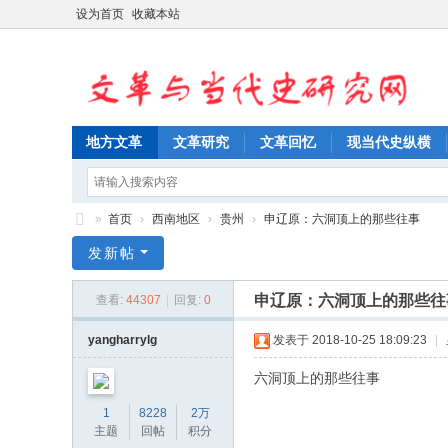
设为首页
收藏本站
地方文革
文革研究
文革回忆
现当代史纵横
»
首页
›
西南地区
›
贵州
›
申辽原：六洞顶上的那些往事
文
发新帖
革
申辽原：六洞顶上的那些往
查看:
44307
|
回复:
0
与
当
yangharrylg
发表于 2018-10-25 18:09:23
|
代
六洞顶上的那些往事
史
1
8228
2万
研
主题
回帖
积分