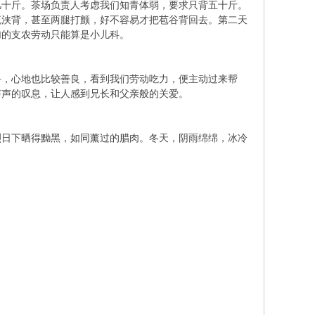
几十斤。茶场负责人考虑我们知青体弱，要求只背五十斤。
流浃背，甚至两腿打颤，好不容易才把苞谷背回去。第二天
加的支农劳动只能算是小儿科。
手，心地也比较善良，看到我们劳动吃力，便主动过来帮
声声的叹息，让人感到兄长和父亲般的关爱。
烈日下晒得黝黑，如同薰过的腊肉。冬天，阴雨绵绵，冰冷