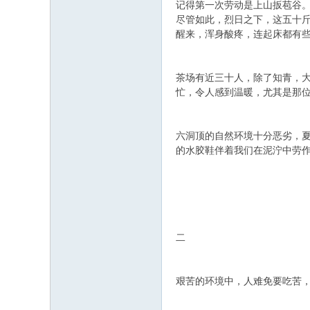
记得第一次劳动是上山扳苞谷
尽管如此，烈日之下，这五十
醒来，浑身酸疼，连起床都有
茶场有近三十人，除了知青，
忙，令人感到温暖，尤其是那
六洞顶的自然环境十分恶劣，
的水胶鞋伴着我们在泥泞中劳
二
艰苦的环境中，人难免要吃苦，