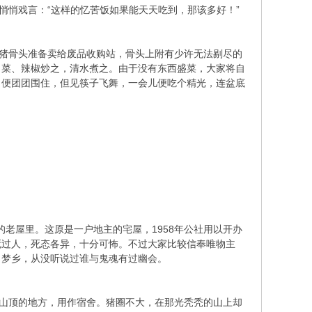
悄悄戏言：“这样的忆苦饭如果能天天吃到，那该多好！”
斤猪骨头准备卖给废品收购站，骨头上附有少许无法剔尽的
白菜、辣椒炒之，清水煮之。由于没有东西盛菜，大家将自
，便团团围住，但见筷子飞舞，一会儿便吃个精光，连盆底
的老屋里。这原是一户地主的宅屋，1958年公社用以开办
死过人，死态各异，十分可怖。不过大家比较信奉唯物主
了梦乡，从没听说过谁与鬼魂有过幽会。
近山顶的地方，用作宿舍。猪圈不大，在那光秃秃的山上却