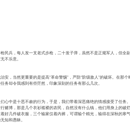
持枪民兵，每人发一支老式步枪，二十发子弹，虽然不是正规军人，但全
家无不乐意。
治安，当然更重要的是提高“革命警惕”，严防“阶级敌人”的破坏。在那
些任务却令我感到有些茫然，印象深刻的任务有那么几次。
人们心中是十恶不赦的行为，于是，我们带着深恶痛绝的情感接受了任务
进行赌博，那是几个衣衫褴褛的农民，自然没有什么钱，他们用身上的破
披着好几件破衣服，三个输家仅着内裤，可谓输个精光，输得在深秋的寒
的无知和愚昧。