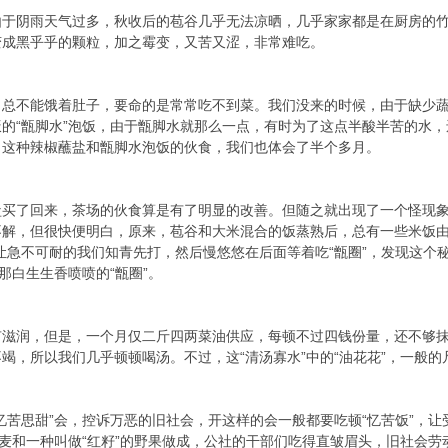
由于阴雨天气过多，秋收后的苞谷几乎无法凉晒，几乎家家都是在厨房的
变成黑乎乎的颗粒，加之霉变，又苦又涩，非常难吃。
，总不能饿着肚子，要命的是常常吃不到菜。我们没来的时候，由于缺少
的“甑脚水”泡饭，由于甑脚水就那么一点，有时为了这点半酸半苦的水
，这种辣椒蘸盐和甑脚水泡饭的伙食，我们也体会了半个多月。
盐买了回来，茶场的伙食算是有了明显的改善。但随之就出现了一个怪现
不解，但很快便明白，原来，苞谷和大米混合的饭蒸熟后，总有一些米饭由
让急不可耐的我们知青先打，然后慢悠悠在后面等着吃“甑圈”，发现这个
那白生生香喷喷的“甑圈”。
有滋润，但是，一个月仅二斤四两菜油供应，每顿不过四钱份量，还不够
竭，所以我们几乎顿顿喝汤。不过，这“清汤寡水”中的“油花花”，一般
忆苦思甜”会，控诉万恶的旧社会，开这样的会一般都要吃顿“忆苦饭”，
小麦和一种叫做“红籽”的野果做成，公社的干部们吃得直皱眉头，旧社会