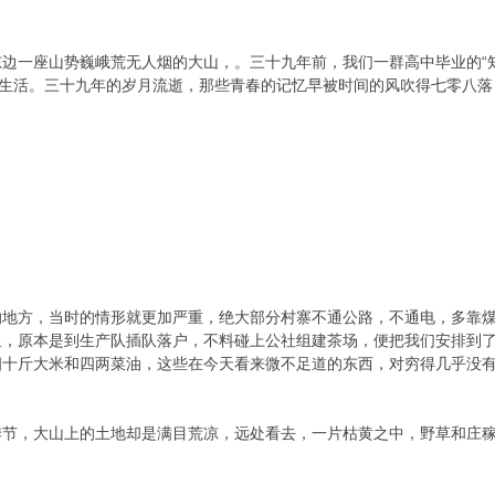
边一座山势巍峨荒无人烟的大山，。三十九年前，我们一群高中毕业的“
的生活。三十九年的岁月流逝，那些青春的记忆早被时间的风吹得七零八
的地方，当时的情形就更加严重，绝大部分村寨不通公路，不通电，多靠
里，原本是到生产队插队落户，不料碰上公社组建茶场，便把我们安排到
四十斤大米和四两菜油，这些在今天看来微不足道的东西，对穷得几乎没
季节，大山上的土地却是满目荒凉，远处看去，一片枯黄之中，野草和庄