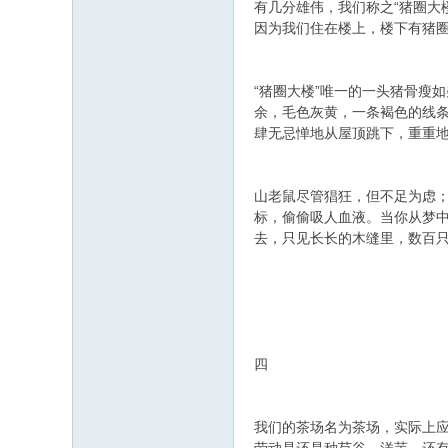
有几分雄伟，我们称之“猪圈大
因为我们住在楼上，楼下有猪圈
“猪圈大楼”唯一的一头猪骨瘦
余，毛色灰黄，一条褐色的线
肆无忌惮地从屋顶跳下，重重
山老鼠尽管猖狂，但不足为虑；
标，偷偷吸人血液。当你从梦
去，只见长长的木缝里，数百
四
我们的茶场名为茶场，实际上