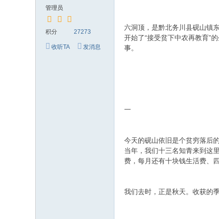
究
管理员
网
六洞顶，是黔北务川县砚山镇东
积分
27273
开始了“接受贫下中农再教育”
收听TA
发消息
事。
一
今天的砚山依旧是个贫穷落后
当年，我们十三名知青来到这
费，每月还有十块钱生活费、
我们去时，正是秋天。收获的