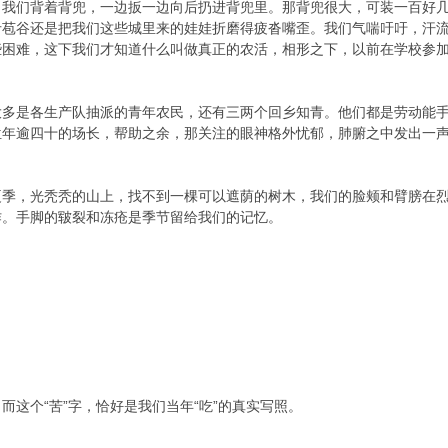
。我们背着背兜，一边扳一边向后扔进背兜里。那背兜很大，可装一百好
斤苞谷还是把我们这些城里来的娃娃折磨得疲沓嘴歪。我们气喘吁吁，汗
些困难，这下我们才知道什么叫做真正的农活，相形之下，以前在学校参
大多是各生产队抽派的青年农民，还有三两个回乡知青。他们都是劳动能
位年逾四十的场长，帮助之余，那关注的眼神格外忧郁，肺腑之中发出一
夏季，光秃秃的山上，找不到一棵可以遮荫的树木，我们的脸颊和臂膀在
作。手脚的皲裂和冻疮是季节留给我们的记忆。
而这个“苦”字，恰好是我们当年“吃”的真实写照。