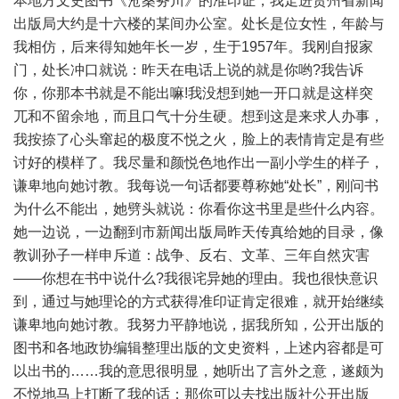
本地方文史图书《沧桑务川》的准印证，我走进贵州省新闻
出版局大约是十六楼的某间办公室。处长是位女性，年龄与
我相仿，后来得知她年长一岁，生于1957年。我刚自报家
门，处长冲口就说：昨天在电话上说的就是你哟?我告诉
你，你那本书就是不能出嘛!我没想到她一开口就是这样突
兀和不留余地，而且口气十分生硬。想到这是来求人办事，
我按捺了心头窜起的极度不悦之火，脸上的表情肯定是有些
讨好的模样了。我尽量和颜悦色地作出一副小学生的样子，
谦卑地向她讨教。我每说一句话都要尊称她“处长”，刚问书
为什么不能出，她劈头就说：你看你这书里是些什么内容。
她一边说，一边翻到市新闻出版局昨天传真给她的目录，像
教训孙子一样申斥道：战争、反右、文革、三年自然灾害
——你想在书中说什么?我很诧异她的理由。我也很快意识
到，通过与她理论的方式获得准印证肯定很难，就开始继续
谦卑地向她讨教。我努力平静地说，据我所知，公开出版的
图书和各地政协编辑整理出版的文史资料，上述内容都是可
以出书的……我的意思很明显，她听出了言外之意，遂颇为
不悦地马上打断了我的话：那你可以去找出版社公开出版