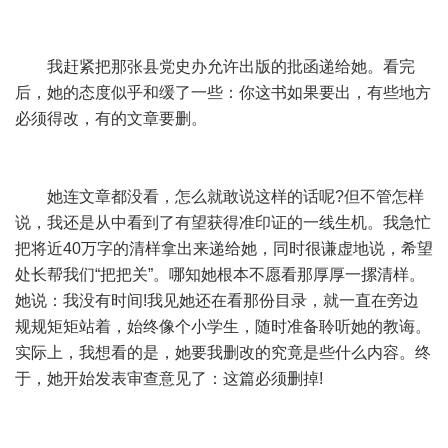
我赶紧把那张县党史办允许出版的批函递给她。看完
后，她的态度似乎和缓了一些：你这书如果要出，有些地方
必须得改，有的文章要删。
她连文章都没看，怎么就敢说这样的话呢?但不管怎样
说，我还是从中看到了有望获得准印证的一线生机。我急忙
把将近40万字的清样拿出来递给她，同时很谦虚地说，希望
处长帮我们“把把关”。哪知她根本不愿看那厚厚一摞清样。
她说：我没有时间!我见她还在看那份目录，就一直在旁边
规规矩矩站着，始终像个小学生，随时准备聆听她的教诲。
实际上，我想看的是，她要我删改的究竟是些什么内容。终
于，她开始发表审查意见了：这篇必须删掉!