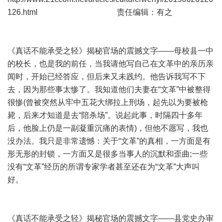
126.html
责任编辑：有之
《真话不能承受之轻》揭秘官场的震撼文字——母校县一中
的校长，也是我的前任，当我请他写自己在文革中的亲历亲
闻时，开始已经答应，但后来又未践约。他告诉我写不下
去，因为那些事太惨了。我知道他们夫妻在“文革”中被整得
很惨(曾被突然从牢中五花大绑拉上刑场，起先以为要被枪
毙，后来才知道是去“陪杀场”。说起此事，时隔四十多年
后，他脸上仍是一副凝重沉痛的表情)，但他不愿写，我也
没办法。我只是非常遗憾：关于“文革”的真相，一方面是有
形无形的封锁，一方面又是很多当事人的沉默和歪曲;一些
没有“文革”经历的所谓专家学者甚至还在为“文革”大声叫
好。
《真话不能承受之轻》揭秘官场的震撼文字——县党史办审