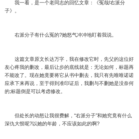
我一看，是一个老同志的回忆文章：《冤哉!右派分
子》。
右派分子有什么冤的?她怒气冲冲地盯着我说。
这篇文章原文长达万字，我在修改它时，先父的这位好
友心疼我的删改，最后让步的底线就是：无论如何，标题再
不能改了。现在她竟要将它从书中删去，我只有先唯唯诺诺
应承下来再说，至于得到准印证后，我删与不删她是没奈何
的;标题倒是可以考虑修改。
但处长的动怒让我很费解，“右派分子”和她究竟有什么
深仇大恨呢?以她的年龄，不应该如此的啊?