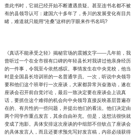
查此书时，它就已经开始不断遭遇质疑。甚至连书名都不被
有的县领导认可：建国六十多年了，务川的发展变化有目共
睹，难道就只能用“沧桑”这样的字眼来作书名吗?
《真话不能承受之轻》揭秘官场的震撼文字——几年前，我
曾听过一个在全市很有口碑的年轻县长对我讲过他亲身经历
的一件事，令我至今依然感叹。事情发生在中央党校，他当
时是全国县长培训班的一名普通学员。一次，听说中央领导
要和他们这个班举行一次座谈，大家都异常兴奋激动，遂在
座谈会召开前自觉讨论，最后一致决定要在座谈会上说真
话，要抓住这个难得的机会向中央领导直接反映基层普遍存
在的、有共性的一些问题，并提出他们的看法。他们决定由
两个同学作重点发言，其余自由补充。但是，这想法很快就
变成了泡影。具体安排这次座谈的中组部不但钦点了座谈会
的具体发言人，而且还要求预先写好发言稿，内容必须获得