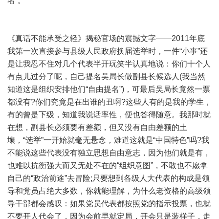
名”。
《真话不能承受之轻》揭秘官场的震撼文字——2011年底
我第一次直接参与县级人民政府换届选举时，一件“小事”还
是让我忍不住对几个代表半开玩笑半认真地说：你们十个人
有点儿过分了呢，自己提名吴局长做副县长候选人(我当然
知道这是组织安排他们“自由提名”)，可最后吴局长竟然一票
都没有?你们究竟是在出谁的丑啊?这些人有的是我的学生，
有的曾是下级，知道我说话率性，便也答得随意。我那时就
在想，副县长必须要有差额，但又没有自由差额的土
壤，“选举”一开始就毫无悬念，难道这就是“中国特色”吗?我
不能说这些代表没有独立思想自由意志，因为他们就是有，
也难以抗衡强大而又无处不在的“组织意图”，不敢也不愿拿
自己的“政治前途”去冒险;只要想到各级人大代表的构成是领
导和党员占绝大多数，你就能理解，为什么老资格的高级领
导干部都会感叹：如果党员代表都按照党的指示投票，也就
不要开人代会了，因为会前早就定局，开会只是装样子，走