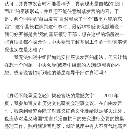
认可，并要求发言时不能看稿子，要表现出是自然的“脱口
而出”的座谈形式，并且还不能任意增减发言的内容。于
是，两个同学的“自由发言”自然就成了一个“四平八稳的东
西”。这个县长在谈到这件事时，最后非常感慨忧戚地说：
我们好歹都是共*党的基层领导干部，想在这样的场所说一
些真话竟都不被允许，中央要想了解基层工作的一些真实情
况也实在是太难了!
我无法知晓中组部如此安排座谈发言的想法，但它让我
在想一个问题：中央领导(或者中组部的人)难道就真的不
想、或者说害怕听到他的基层领导干部讲真话吗?
《真话不能承受之轻》揭秘官场的震撼文字——2011年
夏，我参加遵义市历史文化研究会理事会议。在自由发言
时，我谈到研究会除了对遵义红色文化要给以足够关注外，
也应该对遵义籍国*党官兵浴血抗日的史实进行必要的搜集
整理工作。熟料我话音刚落，就听见座中有人不客气地高声