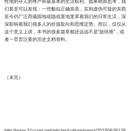
性地剥夺人的尊严和最基本的生活权利。如果稍加思考，我
们甚至可以发现：一些貌似正确崇高，实则虚伪可疑的东西
至今仍广泛而顽固地或隐或显地笼罩着我们的日常生活，深
深影响着我们很多人的价值取向和思维定势。所以，仅仅从
这个意义上讲，本书的很多篇章都还远远不是“故纸堆”，或
者一页页泛黄的历史文档资料。
（未完）
http://www.21ccom.net/articles/culture/wenyi/20150626126