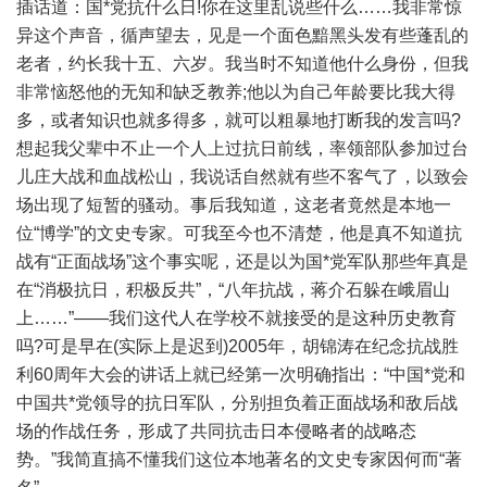
插话道：国*党抗什么日!你在这里乱说些什么……我非常惊
异这个声音，循声望去，见是一个面色黯黑头发有些蓬乱的
老者，约长我十五、六岁。我当时不知道他什么身份，但我
非常恼怒他的无知和缺乏教养;他以为自己年龄要比我大得
多，或者知识也就多得多，就可以粗暴地打断我的发言吗?
想起我父辈中不止一个人上过抗日前线，率领部队参加过台
儿庄大战和血战松山，我说话自然就有些不客气了，以致会
场出现了短暂的骚动。事后我知道，这老者竟然是本地一
位“博学”的文史专家。可我至今也不清楚，他是真不知道抗
战有“正面战场”这个事实呢，还是以为国*党军队那些年真是
在“消极抗日，积极反共”，“八年抗战，蒋介石躲在峨眉山
上……”——我们这代人在学校不就接受的是这种历史教育
吗?可是早在(实际上是迟到)2005年，胡锦涛在纪念抗战胜
利60周年大会的讲话上就已经第一次明确指出：“中国*党和
中国共*党领导的抗日军队，分别担负着正面战场和敌后战
场的作战任务，形成了共同抗击日本侵略者的战略态
势。”我简直搞不懂我们这位本地著名的文史专家因何而“著