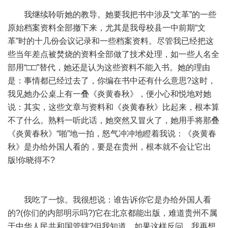
我继续聆听她的教导。她要我把书中涉及“文革”的一些
原始档案资料全部撤下来，尤其是我母校县一中前期“文
革”时的十几份会议记录和一些档案资料。尽管我已经把这
些当年差点被焚烧的资料全部做了技术处理，如一些人名全
部用“□□”替代，她还是认为这些资料不能入书。她的理由
是：事情都已经过去了，你编在书中还有什么意思?这时，
我见她办公桌上有一叠《炎黄春秋》，便小心和悦地对她
说：其实，这些文章与资料和《炎黄春秋》比起来，根本算
不了什么。熟料一听此话，她突然又冒火了，她用手将那叠
《炎黄春秋》“啪”地一拍，怒气冲冲地瞪着我说：《炎黄春
秋》是办给外国人看的，要是在贵州，根本就不会让它出
版!你晓得不?
我吃了一惊。我很想说：谁告诉你它是办给外国人看
的?(你们的内部明示吗?)它在北京都能出版，难道贵州不属
于中华人民共和国管辖?但我知道，如果这样反问，我再想