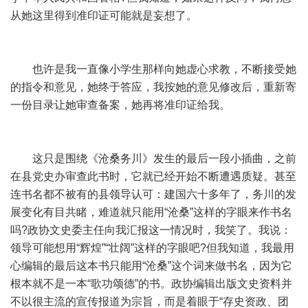
从她这里得到准印证可能就是妄想了。
也许是我一直像小学生那样向她虚心求教，不断接受她
的指令和意见，她终于答应，我按她的意见修改后，重新寄
一份目录让她审查备案，她再将准印证给我。
这只是围绕《沧桑务川》发生的最后一段小插曲，之前
在县党史办审查此书时，它就已经开始不断遭遇质疑。甚至
连书名都不被有的县领导认可：建国六十多年了，务川的发
展变化有目共睹，难道就只能用“沧桑”这样的字眼来作书名
吗?政协文史委主任向我汇报这一情况时，我笑了。我说：
领导可能想用“辉煌”“壮阔”这样的字眼吧?但我知道，我最用
心编辑的最后这本书只能用“沧桑”这个词来做书名，因为它
根本就不是一本“歌功颂德”的书。政协编辑出版文史资料并
不以很主流的宣传报道为宗旨，而是着眼于“存史资政、团