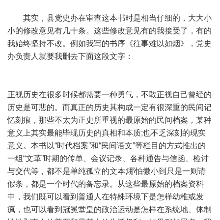
其实，县党史办在审查这本书时是相当仔细的，大大小
小的修改意见有几十条。这些修改意见有的我接受了，有的
我始终坚持不改。例如我写的书序《往事难以如烟》，党史
办负责人就要我删去下面这段文字：
正视历史在很多时候都需要一种勇气，不敢正视自己曾经的
历史是可悲的。而真正的历史其构成一定有很深重的民间记
忆刻痕，那些不太为正史所重视的最原始的民间档案，某种
意义上其实最能毕现历史的真相和本质;也不乏深刻的现实
意义。本书以“时代档案”和“民间语文”等栏目的方式推出的
一组“文革”时期的传单、会议记录、各种通告与信函、检讨
与交代等，都不是单纯孤立的文本;哪怕微小到只是一则请
假条，都是一个时代的备忘录。从这些最原始的档案资料
中，我们既可以看到普通人在特殊环境下是怎样幼稚或发
疯，也可以看到冠冕堂皇的政治运动是怎样在系统地、体制