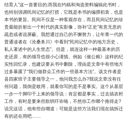
结育人”这一首要目的;而我在约稿和淘选资料编辑此书时，
也特别强调民间记忆的打捞，它既是本书的编撰初衷，也是
本书的要旨。民间不仅是一种客观存在，而且民间记忆的珍
贵最能折射出一个时代的真实影像，弥补“正史”有意无意的
疏忽或者说屏蔽。我想通过自己的不懈努力，让年青一代的
普通读者在《沧桑务川》中看到“民间记忆中的地方历史，
私人著述中的人生世态”。但是，就连这样一种最基本的历
史还原，有的领导也很小心谨慎。例如《催公粮》这样的纪
实性回忆录，也建议要从书中删除，理由是文章中有些地方
过多暴露了“我们做群众工作的一些基本方法”。该文作者是
县四家班子主要领导之一，他问我怎么办?我说文章没有任
何问题，我倒是敢用，就看你写的是不是事实。这个从基层
一步一个脚印干上来的领导说：肯定都是事实，过去搞农村
工作，有时是要来些欺哄吓诈咯，不然你工作啷个推得走?
说完这话，他有些自嘲道：可能是这些方法我们现在搞拆迁
有的还在用吧……