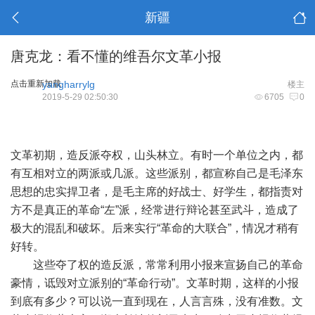
新疆
唐克龙：看不懂的维吾尔文革小报
点击重新加载
yangharrylg
楼主
2019-5-29 02:50:30
6705
0
文革初期，造反派夺权，山头林立。有时一个单位之内，都
有互相对立的两派或几派。这些派别，都宣称自己是毛泽东
思想的忠实捍卫者，是毛主席的好战士、好学生，都指责对
方不是真正的革命“左”派，经常进行辩论甚至武斗，造成了
极大的混乱和破坏。后来实行“革命的大联合”，情况才稍有
好转。
这些夺了权的造反派，常常利用小报来宣扬自己的革命
豪情，诋毁对立派别的“革命行动”。文革时期，这样的小报
到底有多少？可以说一直到现在，人言言殊，没有准数。文