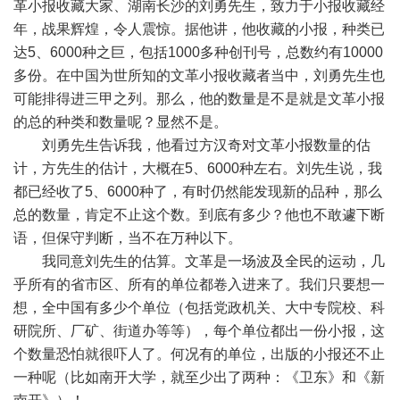
革小报收藏大家、湖南长沙的刘勇先生，致力于小报收藏经
年，战果辉煌，令人震惊。据他讲，他收藏的小报，种类已
达5、6000种之巨，包括1000多种创刊号，总数约有10000
多份。在中国为世所知的文革小报收藏者当中，刘勇先生也
可能排得进三甲之列。那么，他的数量是不是就是文革小报
的总的种类和数量呢？显然不是。
刘勇先生告诉我，他看过方汉奇对文革小报数量的估
计，方先生的估计，大概在5、6000种左右。刘先生说，我
都已经收了5、6000种了，有时仍然能发现新的品种，那么
总的数量，肯定不止这个数。到底有多少？他也不敢遽下断
语，但保守判断，当不在万种以下。
我同意刘先生的估算。文革是一场波及全民的运动，几
乎所有的省市区、所有的单位都卷入进来了。我们只要想一
想，全中国有多少个单位（包括党政机关、大中专院校、科
研院所、厂矿、街道办等等），每个单位都出一份小报，这
个数量恐怕就很吓人了。何况有的单位，出版的小报还不止
一种呢（比如南开大学，就至少出了两种：《卫东》和《新