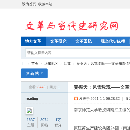
设为首页
收藏本站
地方文革
文革研究
文革回忆
现当代史纵横
»
首页
›
华东地区
›
江苏
›
黄振天：风雪玫瑰——文革知青情
文
发新帖
革
黄振天：风雪玫瑰——文革
查看:
8443
|
回复:
1
与
当
reading
发表于 2021-1-1 06:28:32
|
显
代
南京师范大学教授魏南江主编
史
1637
3074
1万
研
主题
回帖
积分
原江苏生产建设兵团24团（南