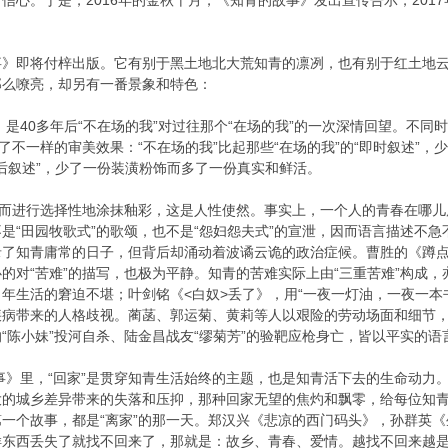
心。于是，2016年的金秋十月，《知青的故事》发出宣传告示，2017年
事》即将付梓出版。它有别于黑土地北大荒知青的凛冽，也有别于红土地
那么嘹亮，却另有一番景象和特色：
》是40多年后“不在场的我”对过往那个“在场的我”的一次深情回望。不同
生了不一样的审美效果：“不在场的我”比起那些“在场的我”的“即时叙述”
延后叙述”，少了一份装潢粉饰而多了一份真实和鲜活。
器而进行选择性地涂抹釉彩，这是人性使然。事实上，一个人的青春在哪儿
是“田园牧歌式”的歌颂，也不是“怨妇怨夫式”的宣泄，因而语言描述不
了知青庸常的日子，但背后却涌动着波谲云诡的政治症候。曹胜的《蹲点花
的对“苦难”的描写，也极为平静。知青的苦难实际上由“三重苦难”构成
年生活的窘迫不堪；叶剑铭《<白奴>丢了》，用“一夜一灯油，一夜一本
疾病带来的人格歧视。蔺菡、郭运菊、黄莉等人以艰险的劳动场面和细节
“陈小妹”投河自杀、陆金昌战友“缪菊芳”的验靶应枪身亡，皆以平实的
事》里，“回家”是贯穿知青生活始终的主题，也是知青活下去的生命动力
大的城乡差异带来的失落和压抑，那种回家无望的焦灼和飘零，给每位知
一个故事，都是“离家”的那一天。郑汉兴《悲凉的西门码头》，孙群英
样东西丢失了就找不回来了，那就是：故乡、青春、爱情。越找不回来越