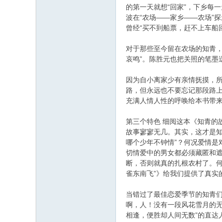
的第一天就想“回家”，下乡每
波在“农场——家乡——农场”
曾经“买不到船票，赶不上车船
对于那些至今留在农场的知青
哀鸣”。陈胜元也把关照的笔墨
因为自小离家少有亲情抚摸，
路，但永远也不要忘记那段路上
充满人情人性的呼唤给本书带
第三个特色 细阅这本《知青的
故事寥寥无几。其实，这才是知青
哪个少年不钟情”？何况爱情
切情爱中的男女都必须藏匿和遮
断，否则就真的扎根农村了。何
雀东南飞”》给我们提供了真
当错过了最佳恋爱季节的知青
啊，人！没有一段风花雪月的
相逢，便胜却人间无数”的直达