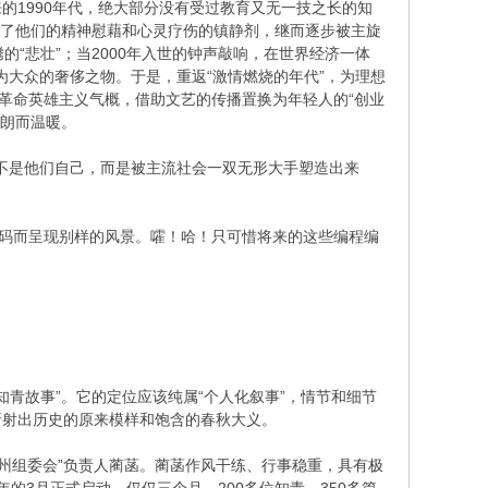
来的1990年代，绝大部分没有受过教育又无一技之长的知
”成了他们的精神慰藉和心灵疗伤的镇静剂，继而逐步被主旋
的“悲壮”；当2000年入世的钟声敲响，在世界经济一体
为大众的奢侈之物。于是，重返“激情燃烧的年代”，为理想
革命英雄主义气概，借助文艺的传播置换为年轻人的“创业
硬朗而温暖。
就不是他们自己，而是被主流社会一双无形大手塑造出来
编码而呈现别样的风景。嚯！哈！只可惜将来的这些编程编
知青故事”。它的定位应该纯属“个人化叙事”，情节和细节
折射出历史的原来模样和饱含的春秋大义。
徐州组委会”负责人蔺菡。蔺菡作风干练、行事稳重，具有极