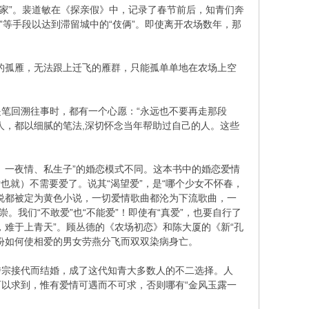
回家”。裴道敏在《探亲假》中，记录了春节前后，知青们奔
”等手段以达到滞留城中的“伎俩”。即使离开农场数年，那
的孤雁，无法跟上迁飞的雁群，只能孤单单地在农场上空
笔回溯往事时，都有一个心愿：“永远也不要再走那段
人，都以细腻的笔法,深切怀念当年帮助过自己的人。这些
恋、一夜情、私生子”的婚恋模式不同。这本书中的婚恋爱情
最后也就）不需要爱了。说其“渴望爱”，是“哪个少女不怀春，
说都被定为黄色小说，一切爱情歌曲都沦为下流歌曲，一
我们“不敢爱”也“不能爱”！即使有“真爱”，也要自行了
难于上青天”。顾丛德的《农场初恋》和陈大厦的《新“孔
份如何使相爱的男女劳燕分飞而双双染病身亡。
传宗接代而结婚，成了这代知青大多数人的不二选择。人
以求到，惟有爱情可遇而不可求，否则哪有“金风玉露一