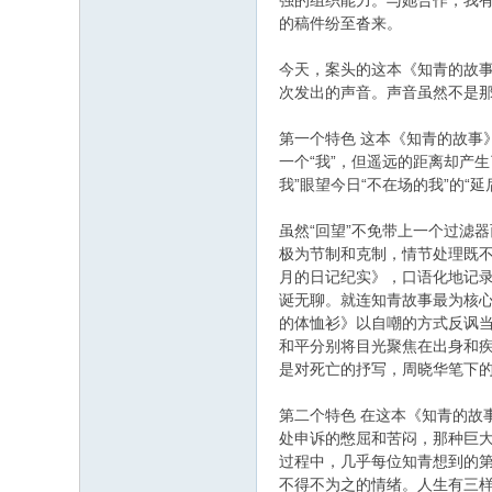
强的组织能力。与她合作，我有信
的稿件纷至沓来。
今天，案头的这本《知青的故
次发出的声音。声音虽然不是
第一个特色 这本《知青的故事
一个“我”，但遥远的距离却产
我”眼望今日“不在场的我”的“
虽然“回望”不免带上一个过滤
极为节制和克制，情节处理既不
月的日记纪实》，口语化地记录
诞无聊。就连知青故事最为核心
的体恤衫》以自嘲的方式反讽当
和平分别将目光聚焦在出身和
是对死亡的抒写，周晓华笔下的
第二个特色 在这本《知青的故
处申诉的憋屈和苦闷，那种巨
过程中，几乎每位知青想到的第
不得不为之的情绪。人生有三