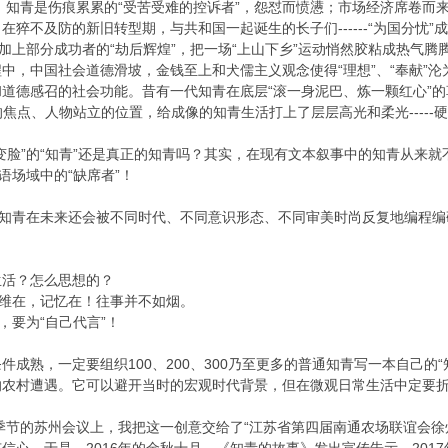
代，知青是伤痕累累的“受苦受难的控诉者”，怨怼而愤懑；市场经济席卷而
在猝不及防的新旧转型期，与共和国一起诞生的长子们------“为国分忧
加上部分成功者的“劫后辉煌”，把一场“上山下乡”运动悄然胶粘成热气腾腾
中，中国社会道德滑坡，金钱至上和犬儒主义观念使得“理想”、“奉献”沦
道德感召的社会功能。昔有一代知青在底层“滚一身泥巴、炼一颗红心”的
的焦点、人物站立的位置，给成像的知青生活打上了层层高光和柔光-----
变脸”的“知青”还是真正的知青吗？其实，在现有文本叙事中的知青从来
语场域中的“缺席者”！
。知青在未来还会被不同时代、不同意识形态、不同审美时尚反复地编程
生活？怎么思想的？
思维在，记忆在！往事并不如烟。
，要为“自己代言”！
成熟，一定要组织100、200、300乃至更多的普通知青写一本自己的“
的农村遭遇。它可以避开当时的宏观时代背景，但在微观日常生活中定要
雨季节的苏州会议上，我把这一创意交给了“江苏省第四届南通农场联谊会