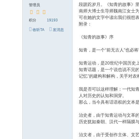
究
段蹉跎岁月。《知青的故事》里
管理员
网
南师大博士生导师魏南江女士为
可在她的文字中读出我们很想表达，
积分
19193
附录：
收听TA
发消息
《知青的故事》序
知青，是一个“前无古人”也必将
知青运动，是20世纪中国历史
知青话题，是一个说也说不完的
记忆”的建构和解构，关乎对农
我是否可以这样理解：一代知青
人对历史的认知和洞穿。
那么，当今具有话语权的文本
治史者，由于知青运动与文革
历史犹如秦朝、汉代一样隔膜
治文者，由于受创作主体、文