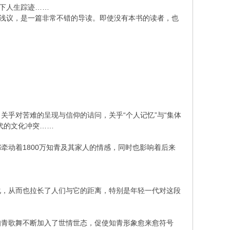
景下人生踪迹……
掏浅议，是一篇非常不错的导读。即使没有本书的读者，也
乎对苦难的呈现与信仰的诘问，关乎“个人记忆”与“集体
代的文化冲突……
牵动着1800万知青及其家人的情感，同时也影响着后来
化，从而也拉长了人们与它的距离，特别是年轻一代对这段
知青歌舞不断加入了世情世态，促使知青形象愈来愈符号