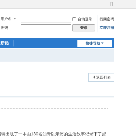
切
换
用户名
自动登录
找回密码
到
宽
密码
立即注册
登录
版
最新贴
快捷导航
返回列表
辑出版了一本由130名知青以亲历的生活故事记录下了那