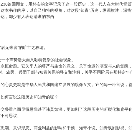
230篇回顾文，用朴实的文字记录了这一段历史，这一代人在大时代背
这本书作的序，以自己独特的视角，对这段“知青”历史，纵观横述，深
却少有人表达清晰的东西 .......
“后无来者”的旷世之称谓。
上一个声势浩大而又独特复杂的社会现象。
永恒命题。它关乎人的尊严与生命的意义，关乎命运的演变与人的觉醒，关
村、农民、兵团干部与知青关系的释义和注解，关乎不同阶层在那特定年
的心灵史就是中华人民共和国建立发展的镜像互文。它的每一种言说，都
是如何言说这段历史和知青的呢？
的交叠重合而显得忌惮甚至讳莫如深，更加剧了这段历史的断裂化和扁平
与不可思议。
艺思潮、意识形态、商业利益的影响和干预，知青小说、知青戏剧影视、