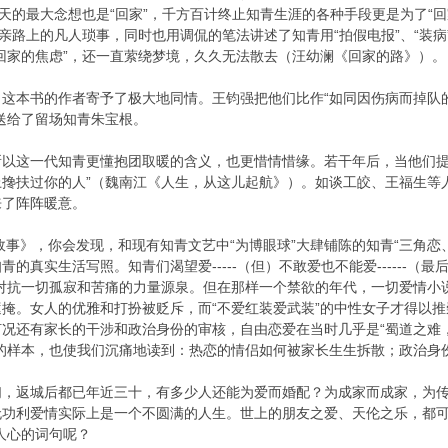
一天的最大念想也是“回家”，千方百计终止知青生涯的各种手段更是为了“
探亲路上的凡人琐事，同时也用调侃的笔法讲述了知青用“拍假电报”、“装病
回家的焦虑”，还一直萦绕梦境，久久无法散去（汪幼澜《回家的路》）。
，这本书的作者寄予了极大地同情。王钧强把他们比作“如同因伤病而掉队
送给了留场知青朱宝根。
所以这一代知青更懂抱团取暖的含义，也更惜情惜缘。若干年后，当他们提
搀扶过你的人”（魏南江《人生，从这儿起航》）。如谈工皎、王福生等
来了阵阵暖意。
故事》，你会发现，和现有知青文艺中“为博眼球”大肆铺陈的知青“三角
的真实生活写照。知青们渴望爱-----（但）不敢爱也不能爱------（
是对抗一切孤寂和苦痛的力量源泉。但在那样一个禁欲的年代，一切爱情小
掩。女人的优雅和打扮被贬斥，而“不爱红装爱武装”的中性女子才得以推崇。
况还有家长的干涉和政治身份的审核，自由恋爱在当时几乎是“蜀道之难，
实的样本，也使我们沉痛地读到：热恋的情侣如何被家长生生拆散；政治身
们，返城后都已年近三十，有多少人还能为爱而婚配？为成家而成家，为
无功利爱情实际上是一个不圆满的人生。世上的朋友之爱、天伦之乐，都可
人心的词句呢？