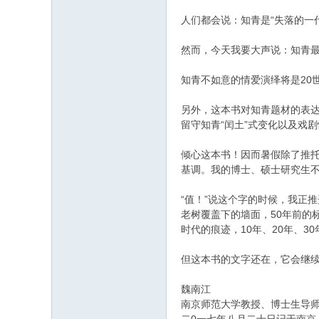
人们都会说：知青是“失落的一代
然而，今天我要大声说：知青最
知青不如意的情爱演绎将是20
另外，这本书对知青题材的表达
留守知青“闰土”式变化以及戏
倾心这本书！因而暑假除了推
基调。我的博士、硕士研究生不
“值！”说这个字的时候，我正
老树覆盖下的墙面，50年前的
时代的痕迹，10年、20年、3
但这本书的文字还在，它会继续
魏南江
南京师范大学教授、博士生导