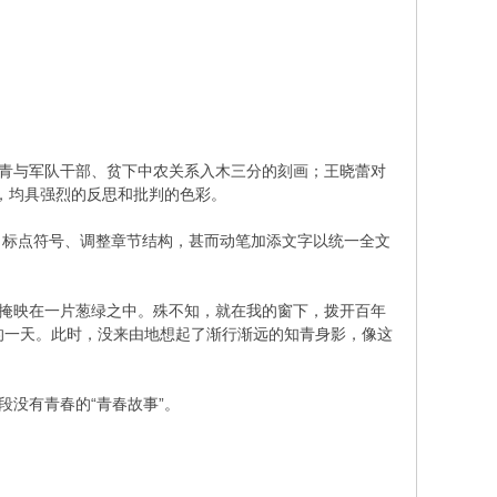
知青与军队干部、贫下中农关系入木三分的刻画；王晓蕾对
处，均具强烈的反思和批判的色彩。
、标点符号、调整章节结构，甚而动笔加添文字以统一全文
正掩映在一片葱绿之中。殊不知，就在我的窗下，拨开百年
的一天。此时，没来由地想起了渐行渐远的知青身影，像这
段没有青春的“青春故事”。