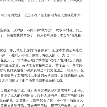
的3月正式启动。仅仅三个月，200多位知青，350多篇
云南知青的火辣，它是江海平原上的知青在人生晚景中第一
时空的第一次对接，不同年龄“我”的第一次双向对视。同是
，少了一份偏激执拗而多了一份从容和冷静；而当年“在场的
度过，哪儿就是永远的“青春原乡”。但这本书的基调处理
急不躁、不虚拟不夸张。例如，黄振天的《一九七一年十二
絮》以一场情趣盎然的“螃蟹宴”戏谑了“批林批孔”的荒
，亦即生活之苦、劳动之苦和精神之苦。黄东启《一件改良
书”暗夜排队偷看小说来表现当年的文化匮乏；顾克平、倪
，客观描摹了女知青难以承受的劳动磨难。苦难的极致无疑
语言无声地控诉了那个历史氛围中生命的低贱。
。当被逼中断学业、强行离开父母故乡奔赴农村时，那种无
青留下了巨大的心灵阴影，终身无法消弥。在这本书的征稿
《生命的第一次告别》，集中代表了这一种不甘不情愿而又
是要拼着命地寻找，在丢失中寻找，在寻找中丢失。从下乡