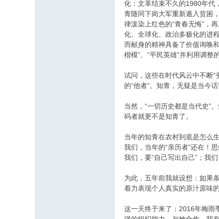
化：文革结束不久的1980年
青随同下岗大军重新遁入贫困，
律泼染上红色的“青春无悔”，再
化、全球化、政治多极化的进程
而献身的精神具备了价值询唤和
楷模”、“平民英雄”并利用调整
试问，这些在时代风云中不断“
的“他者”。知青，无疑是当今话
当然，“一切历史都是当代史”
码者就更不是知青了。
当年的知青在农村到底是怎么
我们，当年的“亲历者”还在！
我们，要“自己写出自己”；我们
为此，五年前我就设想：如果条件
着力表现个人真实的原汁原味
这一天终于来了：2016年梅