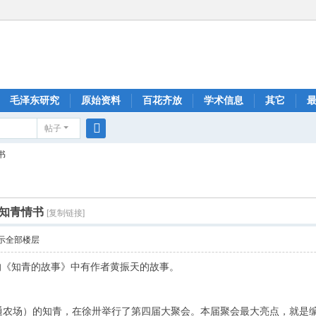
毛泽东研究
原始资料
百花齐放
学术信息
其它
帖子
搜
书
索
知青情书
[复制链接]
示全部楼层
的《知青的故事》中有作者黄振天的故事。
通农场）的知青，在徐卅举行了第四届大聚会。本届聚会最大亮点，就是编