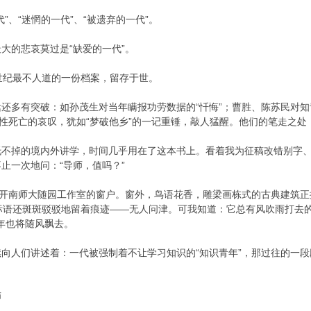
”、“迷惘的一代”、“被遗弃的一代”。
大的悲哀莫过是“缺爱的一代”。
世纪最不人道的一份档案，留存于世。
还多有突破：如孙茂生对当年瞒报功劳数据的“忏悔”；曹胜、陈苏民对
剧性死亡的哀叹，犹如“梦破他乡”的一记重锤，敲人猛醒。他们的笔走之
托不掉的境内外讲学，时间几乎用在了这本书上。看着我为征稿改错别字
止一次地问：“导师，值吗？”
推开南师大随园工作室的窗户。窗外，鸟语花香，雕梁画栋式的古典建筑
标语还斑斑驳驳地留着痕迹——无人问津。可我知道：它总有风吹雨打去
0年也将随风飘去。
向人们讲述着：一代被强制着不让学习知识的“知识青年”，那过往的一段
师