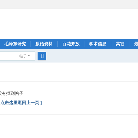
毛泽东研究
原始资料
百花齐放
学术信息
其它
帖子
搜
索
没有找到帖子
[ 点击这里返回上一页 ]