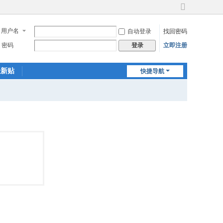
切
换
用户名
自动登录
找回密码
到
宽
密码
立即注册
登录
版
最新贴
快捷导航