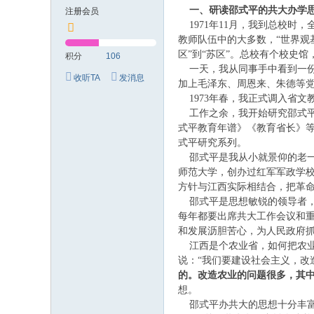
究
一、研读邵式平的共大办学
注册会员
网
1971年11月，我到总校时
教师队伍中的大多数，“世界观
区”到“苏区”。总校有个校史
积分
106
一天，我从同事手中看到一份
收听TA
发消息
加上毛泽东、周恩来、朱德等党
1973年春，我正式调入省文
工作之余，我开始研究邵式平
式平教育年谱》《教育省长》
式平研究系列。
邵式平是我从小就景仰的老一
师范大学，创办过红军军政学
方针与江西实际相结合，把革
邵式平是思想敏锐的领导者，
每年都要出席共大工作会议和
和发展沥胆苦心，为人民政府抓
江西是个农业省，如何把农业
说：“我们要建设社会主义，改
的。改造农业的问题很多，其
想。
邵式平办共大的思想十分丰富