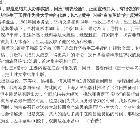
钱”。
，都是总结共大办学实践，回应“朝农经验”，正面宣传共大，有很强的针
毕业生丁玉俚作为共大学生的代表，以“老黄牛”叫板“白卷英雄”的“反潮
业生，1962年回乡务农，坚持义务植树14年。他收工挖个坑，出工挑
范和带动下，全村造杉木600亩，油茶100亩，果对25亩，毛竹4亩。丁
，深挖平带，里矮外高；栽树要坑大疏根，栽深栽正，打紧踩平；抚育要每
誓教荒山万木春》，生动地反映了他的经历和经验。
，带着这3篇稿子和高安分校《我们是怎样坚持半工半读的》经验文章，专
稿，并赶写《把共大战旗举得更高》的评论，次日拿着清样来征求我的意
在“朝农经验”出笼后，首次集中亮相全国。
《七·三○指示》主要内容在江西日报发表。同日，省委作出《进一步学习
名，把上述文章结集出版。
派出祖振铨、苏寿桐、姚祖根、何佩瑶等4位资深编辑到南昌，专程组织共
一书。我有幸参与全程。与此同时，上海人民出版社推出了《红日照征程
，但本质是从实际出发，全面总结共大经验，挑战和否定了“朝农”的某些做
坏教育革命最严重的时期，也是我们为共大服务最给力的时候。我多次奉
同时，为筹备召开欢送共大总校回乡当农民的应届毕业生大会、全省社来
内心激情燃烧，很是充实。共大的活动多集中在南昌最炎热的时候，那时
。（
节选
）
笔为文，左手拿毛巾擦汗，双脚放在水盆中