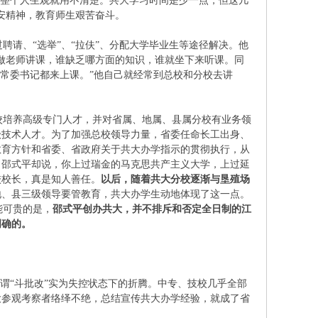
，整个人生观就用不清楚。共大学习时间是少一点，但这几
安精神，教育师生艰苦奋斗。
请、“选举”、“拉伕”、分配大学毕业生等途径解决。他
做老师讲课，谁缺乏哪方面的知识，谁就坐下来听课。同
、常委书记都来上课。”他自己就经常到总校和分校去讲
培养高级专门人才，并对省属、地属、县属分校有业务领
级技术人才。为了加强总校领导力量，省委任命长工出身、
教育方针和省委、省政府关于共大办学指示的贯彻执行，从
。邵式平却说，你上过瑞金的马克思共产主义大学，上过延
校校长，真是知人善任。
以后，随着共大分校逐渐与垦殖场
地、县三级领导要管教育，共大办学生动地体现了这一点。
能可贵的是，
邵式平创办共大，并不排斥和否定全日制的江
明确的。
谓“斗批改”实为失控状态下的折腾。中专、技校几乎全部
大参观考察者络绎不绝，总结宣传共大办学经验，就成了省