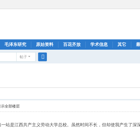
毛泽东研究
原始资料
百花齐放
学术信息
其它
帖子
搜
索
显示全部楼层
一站是江西共产主义劳动大学总校。虽然时间不长，但却使我产生了深深