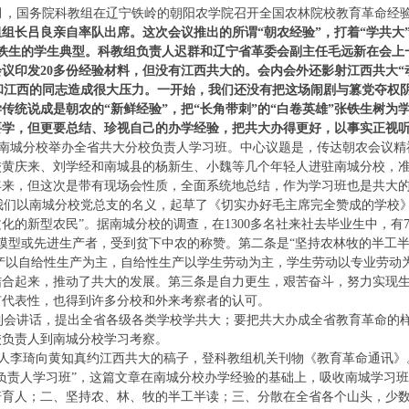
2月，国务院科教组在辽宁铁岭的朝阳农学院召开全国农林院校教育革命经
组长吕良亲自率队出席。这次会议推出的所谓“朝农经验”，打着“学共大”
”张铁生的学生典型。科教组负责人迟群和辽宁省革委会副主任毛远新在会
会议印发20多份经验材料，但没有江西共大的。会内会外还影射江西共大“
和江西的同志造成很大压力。一开始，我们还没有把这场闹剧与篡党夺权
传统说成是朝农的“新鲜经验”，把“长角带刺”的“白卷英雄”张铁生树
要学，但更要总结、珍视自己的办学经验，把共大办得更好，以事实正视
大南城分校举办全省共大分校负责人学习班。中心议题是，传达朝农会议
黄庆来、刘学经和南城县的杨新生、小魏等几个年轻人进驻南城分校，准
年来，但这次是带有现场会性质，全面系统地总结，作为学习班也是共大
们以南城分校党总支的名义，起草了《切实办好毛主席完全赞成的学校》
的新型农民”。据南城分校的调查，在1300多名社来社去毕业生中，有7
动模型或先进生产者，受到贫下中农的称赞。第二条是“坚持农林牧的半工半
生产以自给性生产为主，自给性生产以学生劳动为主，学生劳动以专业劳
结合起来，推动了共大的发展。第三条是自力更生，艰苦奋斗，努力实现
有代表性，也得到许多分校和外来考察者的认可。
会讲话，提出全省各级各类学校学共大；要把共大办成全省教育革命的样
校负责人到南城分校学习考察。
人李琦向黄知真约江西共大的稿子，登科教组机关刊物《教育革命通讯》。
负责人学习班”，这篇文章在南城分校办学经验的基础上，吸收南城学习
培育人；二、坚持农、林、牧的半工半读；三、分散在全省各个山头，少