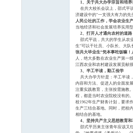
1
、关于共大办学宗旨和培养
在共大校长会议上，邵式平说
济建设中的“一支强大有力的先
人民公社的工作，学会农业生
当地经济和社会发展培养实用
2
、打开人才通向农村的道路
邵式平说，共大的学生从农业
生“可以干社员、小队长、大队
张共大毕业生“凭本事吃饭嘛！
人，绝大多数在农业生产第一
江西农业和农村建设发展贡献
3
、半工半读，勤工俭学
共大办学方针是：半工半读，
内容和方法、促进人的全面发展
注重实践教育，主张按需施教。
程，都是当时农业院校没有的
校1962年生产财务计划，要
生产三结合基地。同时，把校
相结合的基地。
4
、坚持共产主义思想教育和
邵式平历来主张青年应该又红又