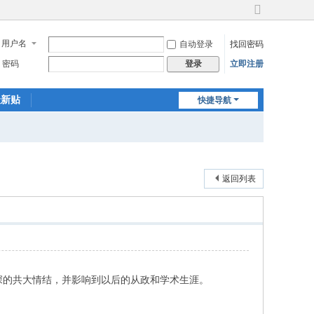
切
换
用户名
自动登录
找回密码
到
宽
密码
立即注册
登录
版
最新贴
快捷导航
返回列表
的共大情结，并影响到以后的从政和学术生涯。