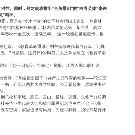
对性。同时，针对朝农推出“长角带刺”的“白卷英雄”张铁
流”精神。
担肥，硬是在“寸木寸金”的棠下村赤膊山上造出一片森林，
玉俚总结的植树经验是：“杉木苗要菊花头，紫红茎，高六
年春秋一至三次，连续三年。”这一经验在当地流传，很
程赴京。《教育革命通讯》副主编敢峰骑着自行车，到机
见，7日发稿。这篇评论和4篇共大文章登载在《教育革命
贯彻〈七·三○指示〉的决定》见报。江西人民出版社以
大稿件，7月编辑出版了《共产主义教育的幼芽——论江西
》一书，介绍江西共大办学经验。今天看起来，尽管书中难
法。
命到总校和南城、高安、云山、横峰、进贤、永修等分校调
社去毕业生代表大会和省市军民纪念毛主席《七·三○指
还没有空调，家里也没有风扇，为赶写材料，我经常是挥汗