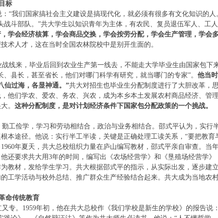
目标
：“我们国家搞社会主义建设是搞现代化，就必须有很多有文化知识的人
头战斗部队。”共大学生以知识青年为主体，有农民、复员退伍军人、工
产，学会经济核算，学会商品交换，学会按劳分配，学会生产管理，学会
型技术人才，这在当时全国农林院校中是别开生面的。
战线来，毕业后回到农业生产第一线去，不能走大学毕业生由国家包下来
长、县长，甚至省长，他们对哪门科学有研究，就当哪门的专家”。
他当时
八仙过海，各显神通。”
共大对招生也毕业生分配制度进行了大胆改革，思
线，他们学农、爱农、务农、兴农，成为本乡本土发展农村商品经济、管
很大。
这种分配制度，是对计划经济条件下国家包分配政策的一个挑战。
勤工俭学，学习和劳动相结合，政治与业务相结合。邵式平认为，实行半
根本途径。他说：实行半工半读，关键是正确处理工读关系，“要把教育
1960年夏天，共大总校组织力量在庐山编写教材，邵式平亲自审查。当
。他还要求共大用3年的时间，编写出《农场经营学》和《垦殖场经营学》
求作为教材，发给学生学习。共大根据邵式平的指示，从实际出发，逐步建
内的工学活动与校外总结、推广群众生产经验结合起来。共大成为当地农
革命传统教育
专。1959年初，他在共大总校作《我们学校是新生的学校》的报告说