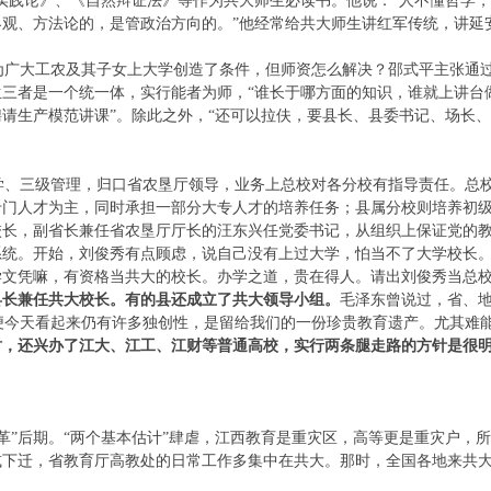
实践论》、《自然辩证法》等作为共大师生必读书。他说：“人不懂哲学
界观、方法论的，是管政治方向的。”他经常给共大师生讲红军传统，讲延
大工农及其子女上大学创造了条件，但师资怎么解决？邵式平主张通过聘
生三者是一个统一体，实行能者为师，“谁长于哪方面的知识，谁就上讲台
请生产模范讲课”。除此之外，“还可以拉伕，要县长、县委书记、场长
、三级管理，归口省农垦厅领导，业务上总校对各分校有指导责任。总校
专门人才为主，同时承担一部分大专人才的培养任务；县属分校则培养初
校长，副省长兼任省农垦厅厅长的汪东兴任党委书记，从组织上保证党的
系统。开始，刘俊秀有点顾虑，说自己没有上过大学，怕当不了大学校长
学文凭嘛，有资格当共大的校长。办学之道，贵在得人。请出刘俊秀当总
县长兼任共大校长。有的县还成立了共大领导小组。
毛泽东曾说过，省、
今天看起来仍有许多独创性，是留给我们的一份珍贵教育遗产。尤其难
时，还兴办了江大、江工、江财等普通高校，实行两条腿走路的方针是很
”后期。“两个基本估计”肆虐，江西教育是重灾区，高等更是重灾户，所
或下迁，省教育厅高教处的日常工作多集中在共大。那时，全国各地来共