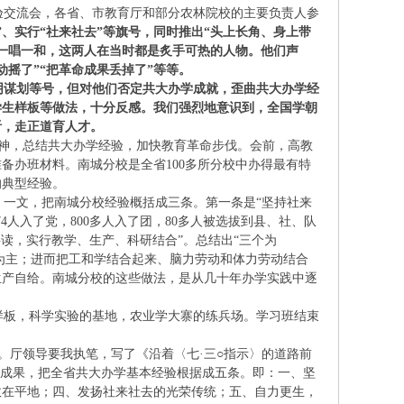
验交流会，各省、市教育厅和部分农林院校的主要负责人参
、实行“社来社去”等旗号，同时推出“头上长角、身上带
上一唱一和，这两人在当时都是炙手可热的人物。他们声
动摇了”“把革命成果丢掉了”等等。
阴谋划等号，但对他们否定共大办学成就，歪曲共大办学经
为学生样板等做法，十分反感。我们强烈地意识到，全国学朝
听，走正道育人才。
精神，总结共大办学经验，加快教育革命步伐。会前，高教
备办班材料。南城分校是全省100多所分校中办得最有特
的典型经验。
一文，把南城分校经验概括成三条。第一条是“坚持社来
4人入了党，800多人入了团，80多人被选拔到县、社、队
读，实行教学、生产、科研结合”。总结出“三个为
动为主；进而把工和学结合起来、脑力劳动和体力劳动结合
生产自给。南城分校的这些做法，是从几十年办学实践中逐
板，科学实验的基地，农业学大寨的练兵场。学习班结束
厅领导要我执笔，写了《沿着〈七·三○指示〉的道路前
班成果，把全省共大办学基本经验根据成五条。即：一、坚
数在平地；四、发扬社来社去的光荣传统；五、自力更生，