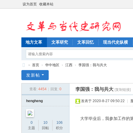
设为首页
收藏本站
地方文革
文革研究
文革回忆
现当代史纵横
»
首页
›
华中地区
›
江西
›
李国强：我与共大
文
发新帖
革
李国强：我与共大
查看:
4454
|
回复:
0
[复制链接]
与
当
hengheng
发表于 2020-8-27 09:50:22
|
代
史
大学毕业后，我参加工作的第
0
10
106
研
主题
回帖
积分