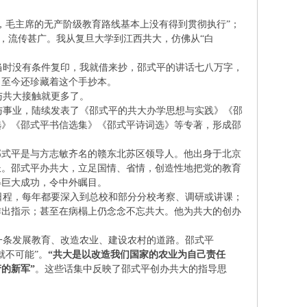
年，毛主席的无产阶级教育路线基本上没有得到贯彻执行”；
”，流传甚广。我从复旦大学到江西共大，仿佛从“白
时没有条件复印，我就借来抄，邵式平的讲话七八万字，
，至今还珍藏着这个手抄本。
与共大接触就更多了。
事业，陆续发表了《邵式平的共大办学思想与实践》《邵
选》《邵式平书信选集》《邵式平诗词选》等专著，形成邵
邵式平是与方志敏齐名的赣东北苏区领导人。他出身于北京
长。邵式平办共大，立足国情、省情，创造性地把党的教育
得巨大成功，令中外瞩目。
程，每年都要深入到总校和部分分校考察、调研或讲课；
作出指示；甚至在病榻上仍念念不忘共大。他为共大的创办
条发展教育、改造农业、建设农村的道路。邵式平
就不可能”。
“共大是以改造我们国家的农业为自己责任
的新军”
。这些话集中反映了邵式平创办共大的指导思