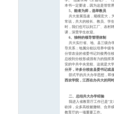
学。”他要求将《矛盾论》、《
本书一定要读，因为这是管世
5
、能者为师，选举教员
共大发展迅速，规模宏大，为广
常说，共大的校长、教员、学
时，我们也可以到工厂、农村聘
课，深受学生欢迎。
6
、独特的领导管理体制
共大实行省、地、县三级办学
导关系；地属分校以培养中级
分管农业的省委书记刘俊秀任
总校到分校形成强有力的指挥
安的中共中央党校、这就是大
分开，许多分校改县委书记或
邵式平的共大办学思想，即便
西农学院，江西在办共大的同
二、总结共大办学经验
我进入省教育厅工作已是“文革
砍掉，众多高校被撤销、合并
教育厅的一项重要工作。