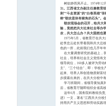
树欲静而风不止。1974年1
加
。江西省文办副主任兼教育组
刺”“斗走资派”的“白卷英雄
称“朝农是块有棱角的石头”。
朝农现场会的召开，给共大
验，竟然把共大社来社去等办学
农，共大怎么办？共大固然也
1975年5月，省教育厅在共
处李忠云处长带着我和共大总校
色的一所，此前我们也几乎年
在大量调查研究的基础上，我
社去，培养有社会主义觉悟有文化
领导岗位，160多人被评为劳
主”、“三个结合”，即：学校
起来、培养人和创造物质财富
步摸索出来的，在共大分校中
学习班期间，省领导黄知真到
后，省教育厅随即组织全省高
这年6月，国务院科教组负责
进》一文，署名“江西共大分校
持用共产主义思想和劳动实践