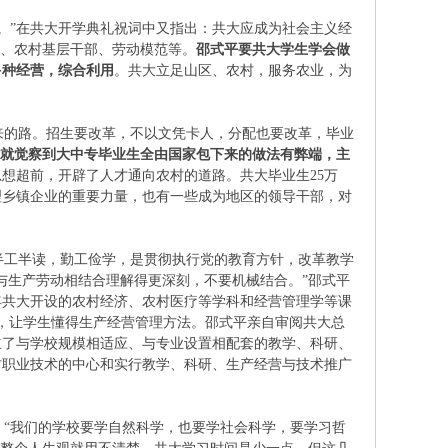
。”在共大开学典礼祝词中又指出：共大应成为社会主义经
人、农村基层干部、劳动模范等。
邵式平要共大学生学会做
多种经营，综合利用
。共大立足山区、农村，服务农业，为
的路。招生要改革，不以文凭卡人，分配也要改革，毕业
就觉察到大中专毕业生全由国家包下来的做法有弊端，主
想超前，开辟了人才通向农村的道路。共大毕业生25万
理乡镇企业的重要力量，也有一些成为地区的领导干部，对
工半读，勤工俭学，是贯彻执行党的教育方针，改革教学
与生产劳动相结合理解得更深刻，不要机械结合。”邵式平
年共大开设的农村经济、农村医疗等学科和经营管理学等课
，让学生懂得生产经营管理方法。邵式平亲自审阅共大总
立了与学校规模相适应、与专业设置相配套的教学、科研、
村职业技术的中心和实行教学、科研、生产经营与技术推广
：“我们的学校要学自然科学，也要学社会科学，要学习哲