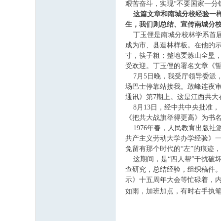
艰苦奋斗，实现“不要国家一分
这篇文章和南城分校经验一样
生，我们则总结、宣传南城分校
丁玉俚是南城分校林学系首届毕
成为市、县造林样板。在他的示
寸，筷子粗；整地要炼山全垦
受欢迎。丁玉俚的署名文章《
7月5日晚，我受厅领导委派
场巴士停靠站接我。敢峰连夜审
通讯》第7期上。这是江西共大
8月13日，经中共中央批准，
《把共大战旗举得更高》为书
1976年春，人民教育出版社
共产主义劳动大学办学经验》
免留有那个时代的“左”的痕迹
这期间，是“四人帮”干扰破
查研究，总结经验，组织稿件。
示》十五周年大会等忙碌着，
如雨，加班加点，有时右手执