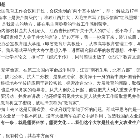
思想
，全国教育工作会议刚开过，会议炮制的“两个基本估计”，即：“解放后17
基本上是资产阶级的”；唯独江西共大，因毛主席写了指示信而“红线照耀
馆，是我常去的地方，能在毛主席称赞的学校工作感到荣幸。
内部资料是共大创始人、江西省长邵式平关于共大的讲话，爱不释手。当
和国家领导人关于共大的言论，近10万字，我一一抄录下来，装订成册
教办公室教育组大学组（即省教育厅高教处），从事高等教育管理工作，
。我从邵式平的共大办学思想入手，进而研究邵式平的教育思想、生平与
等一批学术论文，撰写了《邵式平传》，同时整理出版了《邵式平教育文
辈革命家。在第二次国内革命战争时期，江西“南有朱毛，北有方邵”，
校、陕北公学、抗大二分校，是集政治家、教育家于一身的新中国开国省
命根据地办学传统应用于建设实践，探索改造农业、发展教育的新路，取
也是作风务实的领导者。从共大创办之日起，他就把共大列入重要议事日
重要活动，并发表讲话；他还经常召见共大负责人就共大工作听取意见并
教育树立了楷模，被毛泽东称为“教育家”。
搞上去？这是历届省委、省政府领导萦绕于怀的问题。邵式平思考的是一
造农业是一个根本问题。没有大批新军在群众中起作用，改造我国的农业
中有一条，就是需要科学，需要文化……我们这个大学是社会主义农业生产
，很有特色，其基本方面有：