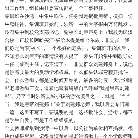
全体学生。集训班的文化革命由沙湾县委直接领导，县委派
出工作组，组长由县委宣传部的一个干事担任。
集训班在沙湾一中集中吃住，任务就是揭批黑帮，横扫一切
牛鬼蛇神。集训班开始前，沙湾一中的大字报由万箭乱发，
逐渐集中到校党支部书记、副校长刘巨声身上（我校为民汉
合校，正校长阿哈买江·买哈木提是维吾尔族，非党员，我
们称之为“阿校长”，一个很好的老头）。集训班开始以后，
不知怎么刘巨声的事情没有人提了，矛头开始集中到教导处
主任（或副主任，记不清了）、非党群众刘建邦身上，说他
是沙湾县最大的反动学术权威。什么低头认罪弯腰开批斗
会，什么游街，都是这时候开始的。最多的时候一天让刘建
邦老师游街三次，逼着他敲着铜锣自己呼喊“我是黑帮刘建
邦”。乃至当时沙湾县城小孩的游戏项目之一，就是：“当当
当！我是黑帮刘建邦！”关于刘建邦老师，我以后会专门写
一篇，这里不写了。要说明的是，这些批斗会、游街，都不
是学生自发，而是工作组组织的。
全县教师聚集到沙湾一中以后，以公社为单位相互揭发。很
快也成果累累。记得最清楚的是老沙湾揪出一个小学教师张