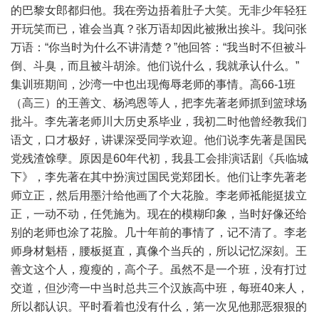
的巴黎女郎都归他。我在旁边捂着肚子大笑。无非少年轻狂
开玩笑而已，谁会当真？张万语却因此被揪出挨斗。我问张
万语：“你当时为什么不讲清楚？”他回答：“我当时不但被斗
倒、斗臭，而且被斗胡涂。他们说什么，我就承认什么。”
集训班期间，沙湾一中也出现侮辱老师的事情。高66-1班
（高三）的王善文、杨鸿恩等人，把李先著老师抓到篮球场
批斗。李先著老师川大历史系毕业，我初二时他曾经教我们
语文，口才极好，讲课深受同学欢迎。他们说李先著是国民
党残渣馀孽。原因是60年代初，我县工会排演话剧《兵临城
下》，李先著在其中扮演过国民党郑团长。他们让李先著老
师立正，然后用墨汁给他画了个大花脸。李老师祗能挺拔立
正，一动不动，任凭施为。现在的模糊印象，当时好像还给
别的老师也涂了花脸。几十年前的事情了，记不清了。李老
师身材魁梧，腰板挺直，真像个当兵的，所以记忆深刻。王
善文这个人，瘦瘦的，高个子。虽然不是一个班，没有打过
交道，但沙湾一中当时总共三个汉族高中班，每班40来人，
所以都认识。平时看着也没有什么，第一次见他那恶狠狠的