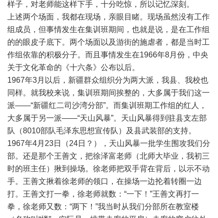
样子，对老师能这样下手，十分吃惊，所以记忆深刻。
上述两个场面，我都在现场，亲眼目睹。现场虽然没有工作
组成员，但事情发生在集训班期间，也就是说，是在工作组
的的眼皮子底下。两个场面以及游街的施虐者，都是当时工
作组依靠的积极分子。而且事情发生在1966年8月份，中央
关于文化革命的《十六条》公布以后。
1967年3月以后，新疆群众组织分为两大派，我县、我校也
同样。就我校来说，集训班期间挨整的，大多属于我们这一
派——“新疆红二司沙湾分部”。而集训班期工作组的红人，
大多属于另一派——“天山风暴”。天山风暴得到驻县支左部
队（8010部队毛泽东思想宣传队）及县武装部的支持。
1967年4月23日（24日？），天山风暴一批学生围攻我们分
部。还是那个王善文，把徐泽富老师（北师大毕业，我初三
时的班主任）揪到操场。徐老师把双手背在背后，以示不动
手。王善文揪着徐老师的领口，在操场一边抡着转圈一边
打。王善文打一拳，徐老师就数：“一下！”王善文再打一
拳，徐老师又数：“两下！”我当时从我们分部所在教室楼