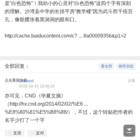
是“白色恐怖”！我幼小的心灵对“白色恐怖”这四个字有深刻
的理解。沙湾县中学的长排平房“教学楼”因为武斗而千疮百
孔，像骷髅张着黑洞洞的眼和口。
http://cache.baiducontent.com/c? ... 8a0000935b&p1=2
全部回复
看全部
倒序浏览
1
点击重新加载
Gowest
沙发
2020-10-15 18:06:20
亦可见，CND《华夏文摘》
（
http://hx.cnd.org/2014/02/02/%E6 ...
%E8%80%81%E5%B8%88/
），不过，这个转贴把作者的
名字少打了一个字
支持
反对