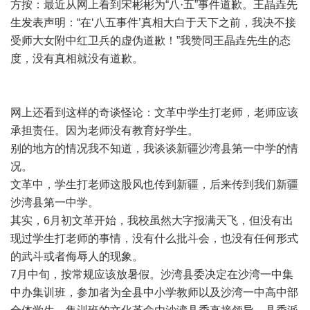
方按：最近从网上看到宋彬彬为“八·五”事件道歉。王晶垚先
生发表声明：“在‘八五事件’真相大白于天下之前，我决不接
受师大女附中红卫兵的虚伪道歉！”我赞同王晶垚先生的态
度，没有真相就没有道歉。
网上还看到这样的奇谈怪论：文革中学生打老师，老师应该
承担责任。因为老师没有教育好学生。
别的地方的情况我不知道，我谈谈新疆沙湾县第一中学的情
况。
文革中，学生打老师这股风也传到新疆，后来传到我们新疆
沙湾县第一中学。
其实，6月初文革开始，我校虽然大字报满天飞，但没有出
现过学生打老师的事情，没有什么批斗会，也没有任何形式
的武斗或者侮辱人的现象。
7月中旬，按常规应该放暑假。沙湾县委决定在沙湾一中集
中办集训班，参加者为全县中小学教师以及沙湾一中高中部