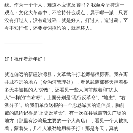
线。作为一个个人，难道不应该反省吗？ 我至今坚持这一
观点：文化大革命中，不管持什么观点，属于哪一派，只要
没有打过人，没有造过谣，就是好人。打过人，造过谣，至
今不知忏悔，还要虚词掩饰的，就是坏人。
————————
好！祝作者新年好！
就连偏远的新疆沙湾县，文革武斗打老师都很厉害。我在离
县城不远的地方（金沟河管理处），看见武装部整天押着很
多无辜被抓的人“劳改”，还看见一些人胸前戴着和“犹太
人”一样的“白布标”，上面分别是“现行反革命”、“地主”、“右
派分子”。给我们单位送报的一个忠恳诚实的送信员，胸前
戴的隐约记得是“历史反革命”。有一次在县城最南边广场的
地方（那里有沙湾最主要的一个大商店），看见一个人被抓
着，蒙着头，几个人狠劲地用棒子打！那是冬天，真的