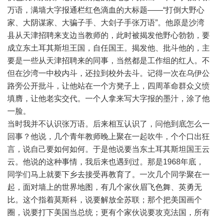
万语，满墙大字报通栏红色滴血的大标题——“打倒大野心
家、大阴谋家、大骗子手、大刽子手张万语”。他原是沙湾
县从天津招聘来支边当教师的，此时被揭发他野心勃勃，要
成立东土耳其斯坦王国，自任国王。揭发他、批斗他的，主
要是一些从天津招聘来的同事，当然都是工作组的红人。不
但在沙湾一中校内斗，还拉到校外去斗。记得一次在乌伊公
路旁公开批斗，让他站在一个方凳子上，四周革命群众义愤
填膺，让他老实交代。一个人拿来写大字报的墨汁，涂了他
一脸。
当时我并不认识张万语。后来相互认识了，问他到底怎么一
回事？他说，几个青年教师晚上聚在一起吹牛，个个口出狂
言，说自己要如何如何。于是他说要当东土耳其斯坦国王云
云。他说的这种事情，我后来也遇到过。那是1968年底，
同学们马上就要下乡去接受再教育了。一次几个同学聚在一
起，面对墙上的世界地图，有几个家伙眉飞色舞、英勇无
比。这个指着莫斯科，说要解放全苏联；那个把美国画个
圈，说要打下美国当总统；更有个家伙说要攻克法国，所有