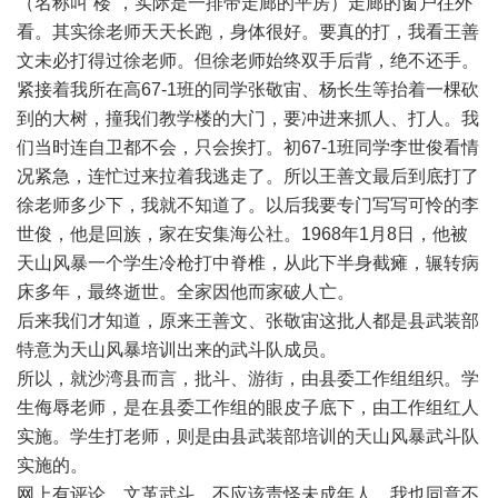
（名称叫“楼”，实际是一排带走廊的平房）走廊的窗户往外
看。其实徐老师天天长跑，身体很好。要真的打，我看王善
文未必打得过徐老师。但徐老师始终双手后背，绝不还手。
紧接着我所在高67-1班的同学张敬宙、杨长生等抬着一棵砍
到的大树，撞我们教学楼的大门，要冲进来抓人、打人。我
们当时连自卫都不会，只会挨打。初67-1班同学李世俊看情
况紧急，连忙过来拉着我逃走了。所以王善文最后到底打了
徐老师多少下，我就不知道了。以后我要专门写写可怜的李
世俊，他是回族，家在安集海公社。1968年1月8日，他被
天山风暴一个学生冷枪打中脊椎，从此下半身截瘫，辗转病
床多年，最终逝世。全家因他而家破人亡。
后来我们才知道，原来王善文、张敬宙这批人都是县武装部
特意为天山风暴培训出来的武斗队成员。
所以，就沙湾县而言，批斗、游街，由县委工作组组织。学
生侮辱老师，是在县委工作组的眼皮子底下，由工作组红人
实施。学生打老师，则是由县武装部培训的天山风暴武斗队
实施的。
网上有评论，文革武斗，不应该责怪未成年人。我也同意不