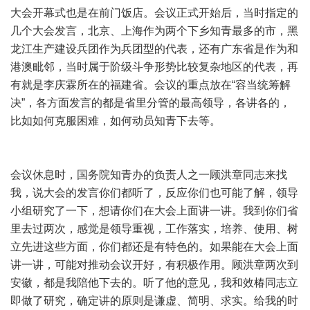
大会开幕式也是在前门饭店。会议正式开始后，当时指定的
几个大会发言，北京、上海作为两个下乡知青最多的市，黑
龙江生产建设兵团作为兵团型的代表，还有广东省是作为和
港澳毗邻，当时属于阶级斗争形势比较复杂地区的代表，再
有就是李庆霖所在的福建省。会议的重点放在“容当统筹解
决”，各方面发言的都是省里分管的最高领导，各讲各的，
比如如何克服困难，如何动员知青下去等。
会议休息时，国务院知青办的负责人之一顾洪章同志来找
我，说大会的发言你们都听了，反应你们也可能了解，领导
小组研究了一下，想请你们在大会上面讲一讲。我到你们省
里去过两次，感觉是领导重视，工作落实，培养、使用、树
立先进这些方面，你们都还是有特色的。如果能在大会上面
讲一讲，可能对推动会议开好，有积极作用。顾洪章两次到
安徽，都是我陪他下去的。听了他的意见，我和效椿同志立
即做了研究，确定讲的原则是谦虚、简明、求实。给我的时