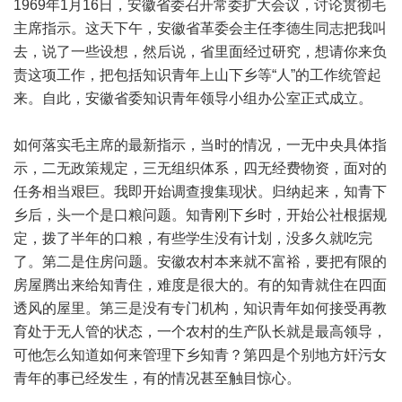
1969年1月16日，安徽省委召开常委扩大会议，讨论贯彻毛
主席指示。这天下午，安徽省革委会主任李德生同志把我叫
去，说了一些设想，然后说，省里面经过研究，想请你来负
责这项工作，把包括知识青年上山下乡等“人”的工作统管起
来。自此，安徽省委知识青年领导小组办公室正式成立。
如何落实毛主席的最新指示，当时的情况，一无中央具体指
示，二无政策规定，三无组织体系，四无经费物资，面对的
任务相当艰巨。我即开始调查搜集现状。归纳起来，知青下
乡后，头一个是口粮问题。知青刚下乡时，开始公社根据规
定，拨了半年的口粮，有些学生没有计划，没多久就吃完
了。第二是住房问题。安徽农村本来就不富裕，要把有限的
房屋腾出来给知青住，难度是很大的。有的知青就住在四面
透风的屋里。第三是没有专门机构，知识青年如何接受再教
育处于无人管的状态，一个农村的生产队长就是最高领导，
可他怎么知道如何来管理下乡知青？第四是个别地方奸污女
青年的事已经发生，有的情况甚至触目惊心。