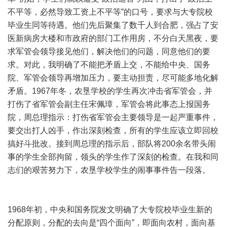
不平等，必然导致工资上不平等”的口号，要求与大专院校
毕业生同等待遇。他们先后聚集了数千人到合肥，强占了安
医新病房大楼和市政府的部门工作用房，不分白天黑夜，要
求军管会领导接见他们，解决他们的问题，同意他们的要
求。对此，我明确了不能把矛盾上交，不能给中央、国务
院、军管会领导再增加压力，要主动担责，尽可能多地化解
矛盾。1967年冬，农垦学校的学生再次冲击省军管会，并
打伤了省军管会副主任宋佩璋，军管会将此事态上报国务
院，周总理指示：打伤省军管会主要领导是一起严重事件，
要交出打人凶手，作出深刻检查，所有的学生应该立即回校
搞好斗批改。接到周总理的指示后，部队将200余名带头闹
事的学生全部拘留，领头的学生作了深刻的检查。在我和同
志们的艰苦努力下，农垦学校学生的闹事事件告一段落。
1968年初，中央和国务院发文明确了大专院校毕业生新的
分配原则，分配的去向是“四个面向”，即面向农村，面向基