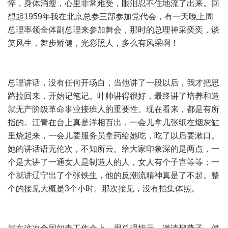
悴，身体消瘦，心里非常难受，眼泪忍不住地流了出来。回
想起1959年我在北京总参三部参加党代会，有一天晚上周
总理率领全体副总理来参加舞会，那时的总理神采奕奕，谈
笑风生，舞步矫健，光彩照人，多么有风采啊！
总理讲话，没有任何开场白，当他讲了一段以后，我才把思
路拉回来，开始记笔记。叶帅讲得很好，最终讲了培养和造
就无产阶级革命事业接班人的重要性。现在看来，都是有所
指的。江青在台上真是洋相百出，一会儿拿几张纸在烟灰缸
里烧起来，一会儿要服务员拿药给她吃，吃了以后要漱口。
她的讲话语无伦次，不知所云。给大家印象深的是两点，一
个是大讲了一通女人是制造人的人，女人有个子宫等等；一
个就讲辽宁出了个张铁生，他的反潮流精神真是了不起。整
个的接见大概是3个小时。那次接见，没有拍集体照。