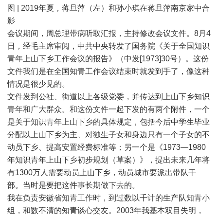
图 | 2019年夏，蒋旦萍（左）和孙小琪在蒋旦萍南京家中合
影
会议期间，周总理带病听取汇报，主持修改会议文件。8月4
日，经毛主席审阅，中共中央转发了国务院《关于全国知识
青年上山下乡工作会议的报告》（中发[1973]30号）。这份
文件我们是在全国知青工作会议结束时就发到手了，像这种
情况是很少见的。
文件发到公社、街道以上各级党委，并传达到上山下乡知识
青年和广大群众。和这份文件一起下发的有两个附件，一个
是关于知识青年上山下乡的具体规定，包括今后中学生毕业
分配以上山下乡为主、对独生子女和身边只有一个子女的不
动员下乡、提高安置经费标准等；另一个是《1973—1980
年知识青年上山下乡初步规划（草案）》，提出未来几年将
有1300万人需要动员上山下乡，动员城市要派出带队干
部。当时是要把这件事长期做下去的。
我在负责安徽省知青工作时，到过数以千计的生产队知青小
组，和数不清的知青谈心交友。2003年我基本双目失明，