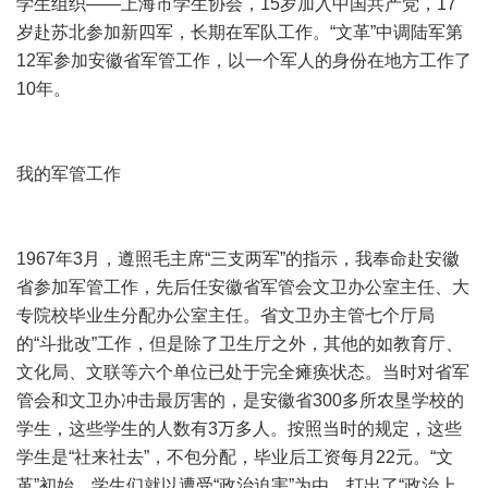
学生组织——上海市学生协会，15岁加入中国共产党，17
岁赴苏北参加新四军，长期在军队工作。“文革”中调陆军第
12军参加安徽省军管工作，以一个军人的身份在地方工作了
10年。
我的军管工作
1967年3月，遵照毛主席“三支两军”的指示，我奉命赴安徽
省参加军管工作，先后任安徽省军管会文卫办公室主任、大
专院校毕业生分配办公室主任。省文卫办主管七个厅局
的“斗批改”工作，但是除了卫生厅之外，其他的如教育厅、
文化局、文联等六个单位已处于完全瘫痪状态。当时对省军
管会和文卫办冲击最厉害的，是安徽省300多所农垦学校的
学生，这些学生的人数有3万多人。按照当时的规定，这些
学生是“社来社去”，不包分配，毕业后工资每月22元。“文
革”初始，学生们就以遭受“政治迫害”为由，打出了“政治上