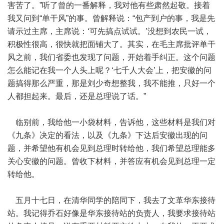
害苦了。”听了曾的一番解释，我对他有些肃然起敬。接着
我又问到“单干风”的事。曾解释说：“包产到户的事，我是先
请示过主席，主席说：‘可先搞点试试。’没想到农民一试，
积极性很高，很快就把面铺大了。其实，在毛主席批评单干
风之前，我们省委也发现了问题，开始着手纠正。这个问题
怎么能记在我一个人头上呢？‘七千人大会’上，把安徽的问
题搞得那么严重，那是刘少奇想整我，我不能推，只好一个
人都担起来。最后，还是总理说了话。”
临别前，我给他一小袋材料，告诉他，这些材料是我们对
《九条》决定的看法，以及《九条》下达后安徽出现的问
题，并希望他有机会见到总理时转给他，我们希望总理能多
关心安徽的问题。曾收下材料，并答应有机会见到总理一定
转给他。
五月十七日，在清华同学的陪同下，我去了文革华东接待
站。我记得乔石好像是华东接待站的负责人，我要求接待站