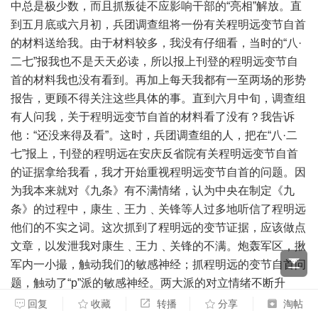
中总是极少数，而且抓叛徒不应影响干部的“亮相”解放。直
到五月底或六月初，兵团调查组将一份有关程明远变节自首
的材料送给我。由于材料较多，我没有仔细看，当时的“八·
二七”报我也不是天天必读，所以报上刊登的程明远变节自
首的材料我也没有看到。再加上每天我都有一至两场的形势
报告，更顾不得关注这些具体的事。直到六月中旬，调查组
有人问我，关于程明远变节自首的材料看了没有？我告诉
他：“还没来得及看”。这时，兵团调查组的人，把在“八·二
七”报上，刊登的程明远在安庆反省院有关程明远变节自首
的证据拿给我看，我才开始重视程明远变节自首的问题。因
为我本来就对《九条》有不满情绪，认为中央在制定《九
条》的过程中，康生﹑王力﹑关锋等人过多地听信了程明远
他们的不实之词。这次抓到了程明远的变节证据，应该做点
文章，以发泄我对康生﹑王力﹑关锋的不满。炮轰军区，揪
军内一小撮，触动我们的敏感神经；抓程明远的变节自首问
题，触动了“p”派的敏感神经。两大派的对立情绪不断升
级，一直发展到六月二十日，发生了数百名工人冲击军管会
回复
收藏
转播
分享
淘帖