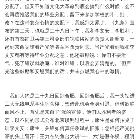
分配了。但又不知道文化大革命到底会搞到什么时候，会不
会再度推迟我们的毕业分配，留下来参加学校的斗﹑批﹑
改？在这种复杂心情的支配下，我感到太累了。《九条》宣
布的第二天，也就是二十八日下午，我和李文安﹑李胜利，
还有首都红卫兵第三司令部驻皖联络站的负责人胡昭复，一
起到京西宾馆看严光等省军区负责同志。当严光看到我和李
文安都有等待毕业分配之意，他还鼓励说：“你们不要泄
气，犯了错误就改嘛，谁对谁错，以后会弄清楚的。”但严
光这些鼓励和安慰我们的话，并未点燃我心中的激情。
我们大约是二十九日回到合肥。回到合肥后，我一头钻进
工大无线电系学生宿舍楼，想借此机会全身引退。但树欲静
而风不止。首先是来自“P”派的宣传，他们以胜利者的姿
态，以不同的形式公布北京谈判过程中，康生是如何拍桌子
训李文安；康生﹑关锋如何算任质斌的旧账；怎样把严光批
评的头上冒汗；王力在钓鱼台大讲“一·二六”是假夺权；程明