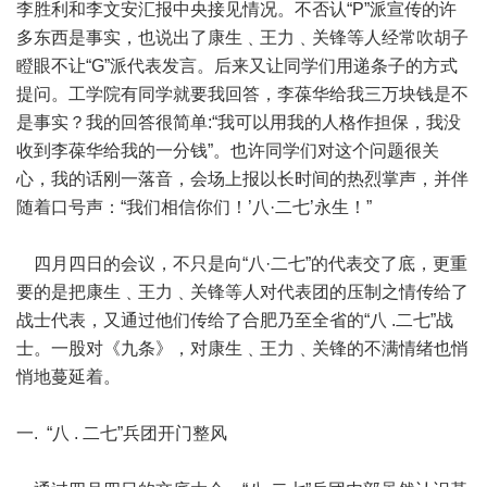
李胜利和李文安汇报中央接见情况。不否认“P”派宣传的许
多东西是事实，也说出了康生﹑王力﹑关锋等人经常吹胡子
瞪眼不让“G”派代表发言。后来又让同学们用递条子的方式
提问。工学院有同学就要我回答，李葆华给我三万块钱是不
是事实？我的回答很简单:“我可以用我的人格作担保，我没
收到李葆华给我的一分钱”。也许同学们对这个问题很关
心，我的话刚一落音，会场上报以长时间的热烈掌声，并伴
随着口号声：“我们相信你们！’八·二七’永生！”
四月四日的会议，不只是向“八·二七”的代表交了底，更重
要的是把康生﹑王力﹑关锋等人对代表团的压制之情传给了
战士代表，又通过他们传给了合肥乃至全省的“八 .二七”战
士。一股对《九条》，对康生﹑王力﹑关锋的不满情绪也悄
悄地蔓延着。
一. “八 . 二七”兵团开门整风