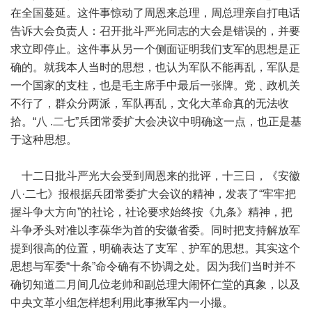
在全国蔓延。这件事惊动了周恩来总理，周总理亲自打电话
告诉大会负责人：召开批斗严光同志的大会是错误的，并要
求立即停止。这件事从另一个侧面证明我们支军的思想是正
确的。就我本人当时的思想，也认为军队不能再乱，军队是
一个国家的支柱，也是毛主席手中最后一张牌。党﹑政机关
不行了，群众分两派，军队再乱，文化大革命真的无法收
拾。“八 .二七”兵团常委扩大会决议中明确这一点，也正是基
于这种思想。
十二日批斗严光大会受到周恩来的批评，十三日，《安徽
八·二七》报根据兵团常委扩大会议的精神，发表了“牢牢把
握斗争大方向”的社论，社论要求始终按《九条》精神，把
斗争矛头对准以李葆华为首的安徽省委。同时把支持解放军
提到很高的位置，明确表达了支军﹑护军的思想。其实这个
思想与军委“十条”命令确有不协调之处。因为我们当时并不
确切知道二月间几位老帅和副总理大闹怀仁堂的真象，以及
中央文革小组怎样想利用此事揪军内一小撮。