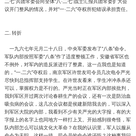
二七”兵团常委会向全体“八·二七”战士汇报兵团常委扩大会
议开门整风的情况，并对“一·二六”夺权所犯错误承担责任。
二. 转折
一九六七年元月二十八日，中央军委发布了“八条”命令。
军队内部按照军委“八条”作了适度整顿工作，安徽省军区也
不例外，对军内的造反派进行了整肃。这一点我也是知道
的，“一.二六”夺权后，南京军区许世友司令员几次电令严光
尽快到总指挥部支持学生。在许世友看来，学生冲冲杀杀还
可以，掌握权力是不行的。严光当时正在军区内部挨批判，
我到军区开过两次讨论春耕生产的会议，还有一次是防治血
吸虫病的会议，这几次会议都是侯建新陪我去的，可以深入
到军区大院的内部，我看到不少有关严光的大字报，有的大
字报上的名字上也同地方一样打上叉。开始感到很奇怪，军
队内部怎么可以搞文化大革命？在我的认识里，军人以服从
命令为天职。这样一搞，司令员的命令谁还听？这种事我问