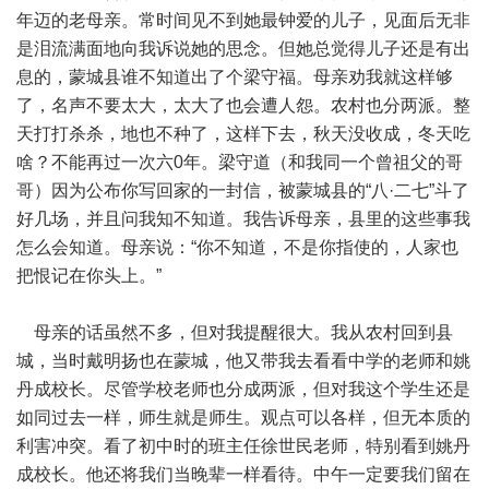
年迈的老母亲。常时间见不到她最钟爱的儿子，见面后无非
是泪流满面地向我诉说她的思念。但她总觉得儿子还是有出
息的，蒙城县谁不知道出了个梁守福。母亲劝我就这样够
了，名声不要太大，太大了也会遭人怨。农村也分两派。整
天打打杀杀，地也不种了，这样下去，秋天没收成，冬天吃
啥？不能再过一次六0年。梁守道（和我同一个曾祖父的哥
哥）因为公布你写回家的一封信，被蒙城县的“八·二七”斗了
好几场，并且问我知不知道。我告诉母亲，县里的这些事我
怎么会知道。母亲说：“你不知道，不是你指使的，人家也
把恨记在你头上。”
母亲的话虽然不多，但对我提醒很大。我从农村回到县
城，当时戴明扬也在蒙城，他又带我去看看中学的老师和姚
丹成校长。尽管学校老师也分成两派，但对我这个学生还是
如同过去一样，师生就是师生。观点可以各样，但无本质的
利害冲突。看了初中时的班主任徐世民老师，特别看到姚丹
成校长。他还将我们当晚辈一样看待。中午一定要我们留在