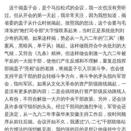
这个揭盖子会，是个马拉松式的会议，我一次也没有旁听
过。但从开会的第一天起，我非常关注，因为我想知道，揭
省委的盖子从什么时侯揭起。按照我的想法，这个会要与毛
泽东的“炮打司令部”大字报联系起来，当时正是系统批判刘
少奇的高潮。如果这样揭，势必从一九六二年的“三风”（翻
案风﹑黑暗风﹑单干风）揭起。这样做既符合中央批刘的大
气候，又符合《九条》精神。但这样做会刺激一九六二年被
平反的一大批干部，使他们产生反感和不理解，重复总指挥
部揭盖子“亮相”会的老路，将揭盖子引入宗派斗争。也会使
支持平反干部的群众转移斗争方向，将斗争的矛头指向军管
会，指向军区。如果从文化大革命的资产阶级路线揭起，一
是没有更多的新内容；二是会搞得执行资产阶级反动路线人
人有份，不符合解放一大片的中央干部政策。另外，还会涉
及许多保守组织的头头。经过干部间的激烈争论，军管会还
是决定，从一九六二年李葆华来安徽主持工作后，按时间顺
序从前往后揭。会议开始不久，我通过“八·二七”干部联络站
的方维法约张恺帆见面。我约张的目的是想让他保持中立态