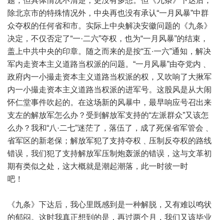
题，但具体情况不清楚，更没有多想。但《九条》下达后，
除北京市的特殊情况外，中央再也没有承认“一月风暴”中群
众夺权的任何省和市。实际上中央解决安徽问题的《九条》
决定，不仅否定了“一·二六”夺权，也为“一月风暴”的结束，
盖上中共中央的印章。随之而来的是按“五·一六”通知，解决
军内走资本主义道路当权派的问题。“一月风暴”由夺党内﹑
政府内一小撮走资本主义道路当权派的权，又吹响了大揪军
内一小撮走资本主义道路当权派的进军号。这股风是从大闹
怀仁堂事件吹起的。在这场新的风暴中，最早响应号召出来
支左的解放军怎么办？受到解放军支持的“左派群众”又该怎
么办？我和“八·二七”迷茫了，落伍了，成了死保省军管会﹑
省军区的新老保；解放军犯了支持夺权﹑压制反夺权的路线
错误，我们犯了支持解放军压制炮轰派的错误，这与文革初
期有类似之处，这大概就是潮起潮落，此一时彼一时
吧！
《九条》下达后，我心里既感到是一种解脱，又有难以鸣状
的郁闷。这时我真正想到的是，再过两个月，我们又该毕业