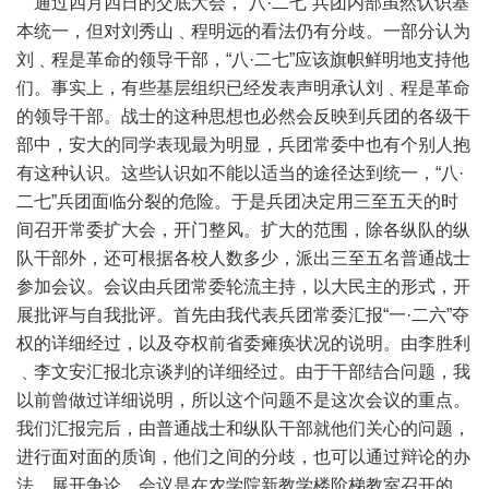
通过四月四日的交底大会，“八·二七”兵团内部虽然认识基
本统一，但对刘秀山﹑程明远的看法仍有分歧。一部分认为
刘﹑程是革命的领导干部，“八·二七”应该旗帜鲜明地支持他
们。事实上，有些基层组织已经发表声明承认刘﹑程是革命
的领导干部。战士的这种思想也必然会反映到兵团的各级干
部中，安大的同学表现最为明显，兵团常委中也有个别人抱
有这种认识。这些认识如不能以适当的途径达到统一，“八·
二七”兵团面临分裂的危险。于是兵团决定用三至五天的时
间召开常委扩大会，开门整风。扩大的范围，除各纵队的纵
队干部外，还可根据各校人数多少，派出三至五名普通战士
参加会议。会议由兵团常委轮流主持，以大民主的形式，开
展批评与自我批评。首先由我代表兵团常委汇报“一·二六”夺
权的详细经过，以及夺权前省委瘫痪状况的说明。由李胜利
﹑李文安汇报北京谈判的详细经过。由于干部结合问题，我
以前曾做过详细说明，所以这个问题不是这次会议的重点。
我们汇报完后，由普通战士和纵队干部就他们关心的问题，
进行面对面的质询，他们之间的分歧，也可以通过辩论的办
法，展开争论。会议是在农学院新教学楼阶梯教室召开的。