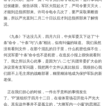
过侯建新。侯告诉我，军区大院起火了，严司令要灭灭火，
才能到总指挥部来。许司令电令几次了，要严采取果断措
施，所以严光直到二月二十日以后才到总指挥部来了解情
况。
《九条》下达没几天，四月六日，中央军委又下达了“十
条”命令，“十条”与“八条”相比，似有纠偏的味道。 我们虽然
没有看到文件，在那个混乱的日子里，什么机密也保不住，
何况军委“十条”命令也不是机密，在造反小报上很快就看到
了。我之所以关心此事，是因为“八·二七”兵团常委扩大会的
决议里有支军问题，我把两个文件认真比较后，我很担心我
们跟不上毛主席的战略部署，糊里糊涂地成为保护军队的新
老保。
正在我们担心的时候，一件出乎意料的事情发生
了。“P”派组织于四月十二日，在省体育场召开批斗严光大
会。其实这件事并不是孤立的，“大揪军内一小撮”的思潮正