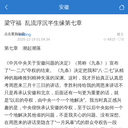
安徽
梁守福 乱流浮沉半生缘第七章
点击重新加载
reading
楼主
2020-12-19 01:04:34
4915
0
第七章 潮起潮落
《中共中央关于安徽问题的决定》（简称《九条》）宣布
了“一·二六”夺权的结束。 《九条》决定把我和“八·二七”从精
神的巅峰推到精神失落的深渊。这时，我才开始真正认真思
考周恩来三月十三日的讲话。李胜利传给我的周恩来讲话不
只是再承认安徽和北京，后面还有一句更为重要的话，就
是“以后的夺权，由中央一个一个地解决”。我当时真正感兴
趣的是，中央很快承认安徽的夺权，至于以后中央如何一个
一个地解决其他省的问题，不是我关心的问题。没有深想。
在周恩来的讲话里隐含了“一月风暴”式的群众夺权告一段