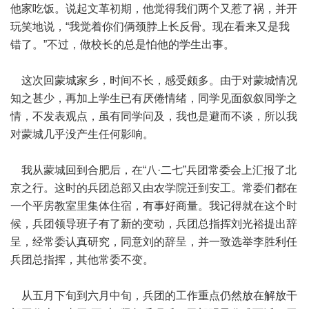
他家吃饭。说起文革初期，他觉得我们两个又惹了祸，并开
玩笑地说，“我觉着你们俩颈脖上长反骨。现在看来又是我
错了。”不过，做校长的总是怕他的学生出事。
这次回蒙城家乡，时间不长，感受颇多。由于对蒙城情况
知之甚少，再加上学生已有厌倦情绪，同学见面叙叙同学之
情，不发表观点，虽有同学问及，我也是避而不谈，所以我
对蒙城几乎没产生任何影响。
我从蒙城回到合肥后，在“八·二七”兵团常委会上汇报了北
京之行。这时的兵团总部又由农学院迁到安工。常委们都在
一个平房教室里集体住宿，有事好商量。我记得就在这个时
候，兵团领导班子有了新的变动，兵团总指挥刘光裕提出辞
呈，经常委认真研究，同意刘的辞呈，并一致选举李胜利任
兵团总指挥，其他常委不变。
从五月下旬到六月中旬，兵团的工作重点仍然放在解放干