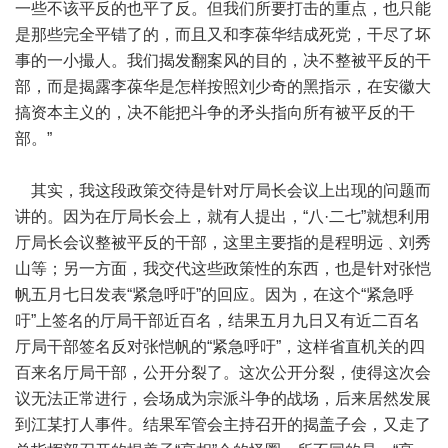
一些不该平反的也平了反。但我们所要打击的重点，也只能
是那些完全平错了的，而且又和李葆华结成死党，干尽了坏
事的一小撮人。我们揭发翻案风的目的，决不整被平反的干
部，而是揭露李葆华是怎样按照刘少奇的黑指示，在安徽大
搞资本主义的，决不能把斗争的矛头指向所有被平反的干
部。”
其实，我这段政策交待是针对厅局长会议上出现的问题而
讲的。因为在厅局长会上，就有人提出，“八·二七”就想利用
厅局长会议整被平反的干部，这里主要指的是程明远﹑刘秀
山等；另一方面，我交代这些政策性的东西，也是针对张恺
帆五月七日发表“紧急呼吁”的回应。因为，在这个“紧急呼
吁”上签名的厅局干部近百名，结果五月九日又有近二百名
厅局干部签名反对张恺帆的“紧急呼吁”，这样省直机关的四
百来名厅局干部，公开分裂了。这次公开分裂，使得这次会
议无法正常进行，会场成为宗派斗争的战场，后来居然发展
到江某打人事件。结果军管会主持召开的揭盖子会，又走了