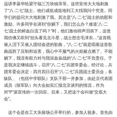
远讲李葆华给梁守福三万块钱等等。这些宣传大大地刺激
了“八·二七”战士。他们成批成批地到工大找我问个究竟。同
学们的提问大大地刺激了我。其次是“八·二七”战士的劝慰和
激励。许多同学在讲到“你躺下，我们怎么办？难道‘八·二
七’战士的鲜血白流了吗？”时，他们激动得声泪俱下，这使
我仿佛又听到“抬头看见北斗星，战士想念毛泽东…”这首既
催人泪下又催人团结奋进的歌曲，“八·二七”就是唱着这首歌
曲战胜了压制和迫害，我心中不服气的火焰被点燃了。不能
躺下，我没有权力对与我浴血奋战的“八·二七”不负责任。于
是我决定继续战斗，召开“八·二七”兵团常委会。经讨论，兵
团常委会决定：四月四日召开“八·二七”兵团战士委员会，各
纵队﹑（包括中学联队）支队干部一并参加，由赴京代表团
成员（除军队）向大会如实汇报北京谈判的情况，作为
对“P”派宣传的一次回应。后来，又把这个会叫做“交底大
会”。
这个会是在工大东操场公开举行的，参加人较多。首先由