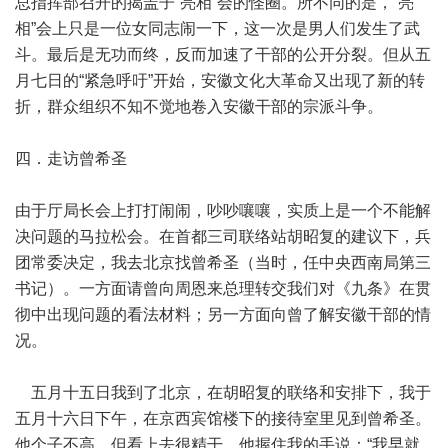
总指挥部召开的揭盖子“亮相”会的怪圈。所不同的是，“亮
相”会上只是一位女同志闹一下，这一次是男人们发生了武
斗。最后是无功而终，反而加速了干部的公开分裂。但从五
月七日的“紧急呼吁”开始，安徽文化大革命又出现了新的转
折，群众组织不知不觉地卷入安徽干部的宗派斗争。
四．走访曾希圣
由于厅局长会上打打闹闹，吵吵嚷嚷，实质上是一个不能解
决问题的马拉松会。在首都三司联络站胡昭复的建议下，兵
团常委决定，我去北京找曾希圣（当时，任中央西南局第三
书记）。一方面请曾向周恩来总理转交我们对《九条》在贯
彻中出现问题的看法材料；另一方面向曾了解安徽干部的情
况。
五月十五日我到了北京，在胡昭复的联络和安排下，我于
五月十六日下午，在京西宾馆楼下的接待室里见到曾希圣。
他个子不高，但看上去很精干。他握住我的手说：“我早就