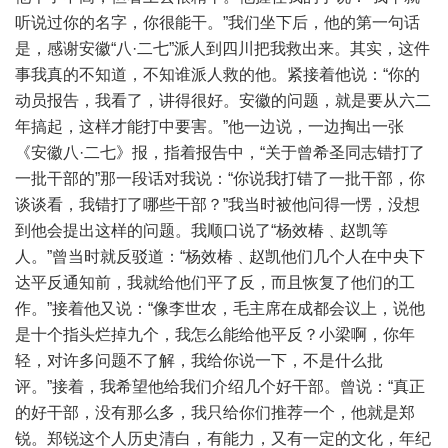
听说过你的名字，你很能干。”我们坐下后，他的第一句话
是，感谢安徽“八·二七”派人到四川把我救出来。其实，这件
事我真的不知道，不知谁派人救的他。紧接着他说：“你的
动员报告，我看了，讲得很好。安徽的问题，就是要从六二
年搞起，这样才能打中要害。”他一边说，一边掏出一张
《安徽八·二七》报，指着报告中，“关于曾希圣同志错打了
一批干部的”那一段话对我说：“你说我打错了一批干部，你
谈谈看，我错打了哪些干部？”我当时被他问得一愣，没想
到他会提出这样的问题。我顺口说了“杨效椿﹑赵凯等
人。”曾当时就反驳道：“杨效椿﹑赵凯他们几个人在中央下
达平反通知前，我就给他们平了反，而且恢复了他们的工
作。”接着他又说：“像李世农，毛主席在成都会议上，说他
是十个指头烂掉九个，我怎么能给他平反？小梁啊，你年
轻，对许多问题不了解，我给你说一下，不是什么批
评。”接着，我希望他给我们介绍几个好干部。曾说：“真正
的好干部，没有那么多，我只给你们推荐一个，他就是郑
锐。郑锐这个人历史清白，有能力，又有一定的文化，年纪