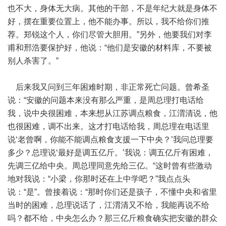
也不大，身体无大病。其他的干部，不是年纪大就是身体不
好，摆在重要位置上，他不能办事。所以，我不给你们推
荐。郑锐这个人，你们尽管大胆用。”另外，他要我们对李
甫和邢浩要保护好，他说：“他们是安徽的材料库，不要被
别人杀害了。”
后来我又问到三年困难时期，非正常死亡问题。曾希圣
说：“安徽的问题本来没有那么严重，是周总理打电话给
我，说中央很困难，本来想从江苏调点粮食，江渭清说，他
也很困难，调不出来。这才打电话给我，周总理在电话里
说‘老曾啊，你能不能调点粮食支援一下中央？’我问总理要
多少？总理说‘最好是调五亿斤。’我说：调五亿斤有困难，
先调三亿给中央。周总理同意先给三亿。“这时曾有些激动
地对我说：“小梁，你那时还在上中学吧？”我点点头
说：“是”。曾接着说：“那时你们还是孩子，不懂中央和省里
当时的困难，总理说话了，江渭清又不给，我能再说不给
吗？都不给，中央怎么办？那三亿斤粮食确实把安徽的群众