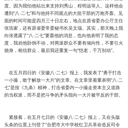
度。因为我怕他站出来支持刘秀山﹑程明远等人。这样他会
遭到“八·二七”和与他持不同观点的大批干部的万炮齐轰。见
面的时间可能是四月三十日左右，地点在原省委办公厅主任
张浩家，还有原省委常委秘书长吴文瑞。其实，那天晚上我
向张透露了“八·二七”要轰他的消息，也向他表明了我的态
度，我劝他卧倒不动，对两派群众不要有倾向性，不要引火
烧身，相信群众，最后我还重复一句“恺老，千万别动”。
在五月四日的《安徽八·二七》报上，我发表了“勇于打击
一小撮，敢于解放一大片”的文章。在文章里着重表明“八·二
七”是按《九条》精神，打击省委内一小撮走资本主义道路
的当权派，而不是把斗争的矛头指向一大片被平反的干部。
紧接着，在五月七日的《安徽八·二七》报上，又在头版
头条的位置上刊登了“合肥市大中学校红卫兵革命造反司令