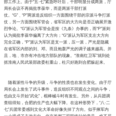
部工作上。由于“五·七“紧急呼吁后，干部明显分成两派，厅
局长会议不再揭批李葆华，而是两派干部打派
仗。“G”﹑“P”两派造反组织一方面围绕干部的宗派斗争打派
仗，另一方面围绕军管会，省军区的大方向是否正确展开激
烈争论。“G”派认为军管会是按《九条》办事的，而“P”派则
认为揭批李葆华偏离了大方向；“G”派认为军区支左大方向
完全正确，“P”派认为军区是支一派，压一派，严光是隐藏
在省军区内部的刘、邓。而且炮轰严光的调子越来越高。并
且，地﹑市亦有冲击地方部队的现象。“淮南红卫军”就到处
抓淮南人民武装部政委杜重山，杜只好跑到合肥躲起来。
随着派性斗争的升级，斗争的性质也在发生变化。由于厅
局长会上发生了武斗事件，造反组织不同观点之间的斗争，
也由文斗开始“武化”，棍棒械斗时有发生。另外，从兵团调
查组得知，合肥的生产也大幅下降。在这种形势下，“八·二
七”兵团常委感到文化大革命好像失掉了方向。似乎揪军内