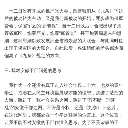
十二日没有开成的批严光大会，既使我们从《九条》下达
后的被动转为主动，又是我们新被动的开始，逐步成为保军
管会﹑保省军区的“新老保”。自十二日以后，合肥出现了炮
轰省军区﹑炮轰严光，炮轰“军管会”，甚至炮轰周恩来的思
潮，这种思潮以致发展到全省炮轰派的大联合，与此同时也
出现了保军区的大联合。自此以后，各派组织的矛头都逐渐
偏离了《九条》规定的方向。
三. 我对安徽干部问题的思考
我作为一个还没有真正走入社会年仅二十六﹑七岁的青年
学生，抱着在大民主环境里展现才能的理想，跳进了茫茫的
人海，跳进了一张社会关系之网，跳进了“剪不断，理还
乱”的安徽干部之网。不管是夺权，还是《九条》下达后，
在这张网里，我都处在一个举足轻重的位置上。这个位置，
让我不能不对安徽的干部作深入思考。为了不受杂事的干