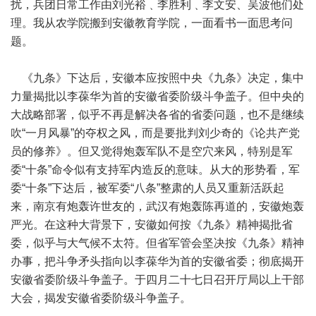
扰，兵团日常工作由刘光裕﹑李胜利﹑李文安、吴波他们处
理。我从农学院搬到安徽教育学院，一面看书一面思考问
题。
《九条》下达后，安徽本应按照中央《九条》决定，集中
力量揭批以李葆华为首的安徽省委阶级斗争盖子。但中央的
大战略部署，似乎不再是解决各省的省委问题，也不是继续
吹“一月风暴”的夺权之风，而是要批判刘少奇的《论共产党
员的修养》。但又觉得炮轰军队不是空穴来风，特别是军
委“十条”命令似有支持军内造反的意味。从大的形势看，军
委“十条”下达后，被军委“八条”整肃的人员又重新活跃起
来，南京有炮轰许世友的，武汉有炮轰陈再道的，安徽炮轰
严光。在这种大背景下，安徽如何按《九条》精神揭批省
委，似乎与大气候不太符。但省军管会坚决按《九条》精神
办事，把斗争矛头指向以李葆华为首的安徽省委；彻底揭开
安徽省委阶级斗争盖子。于四月二十七日召开厅局以上干部
大会，揭发安徽省委阶级斗争盖子。