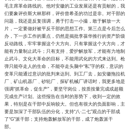
毛主席革命路线的。他对安徽的工业发展还是有贡献的，我
们要象评价斯大林那样，评价曾希圣的功过是非。对干部的
问题，我还是反复强调，勇于打击一小撮，敢于解放一大
片，一定要做好被平反干部的思想工作。第三点是今后怎么
办，下一步工作的重点，仍然是揭批李葆华推行的资产阶级
反动路线，牢牢掌握这个大方向。只有掌握这个大方向，才
能有力量制止武斗；只有支持﹑爱护解放军，才能有力地制
止武斗。文化大革命的目标，不能用武化的方式来达到。枪
弹只能夺走人的生命，不能夺走头脑中“私”字的权，意识的
变革只能通过意识的批判来达到。到工厂去，如安徽拖拉机
厂﹑矿山机器厂﹑砂轮厂﹑探矿机械厂讲话时，我更多地是
强调“抓革命，促生产”，要坚守岗位，按质按量完成或超额
完成生产计划。这些报告在当时的形势下，收到一定的效
果，特别是在干部中反响较大。但也有很大的负面影响，主
要是加深了干部队伍的分化，支持“八·二七”观点的干部成
了“G”派干部；支持炮轰解放军的干部，成了炮轰派干
部。