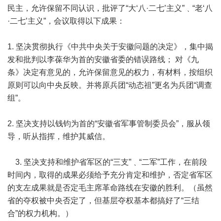
民主，允许保留不同认识，批评了“大‘八·二七’主义”﹑“老‘八
·二七’主义”，会议取得以下成果：
1. 坚决贯彻执行《中共中央关于安徽问题的决定》，集中揭
发和批判以李葆华为首的安徽省委的错误路线； 对《九
条》决定有意见的，允许保留意见的权力，有材料，按组织
原则可以向中央反映。并将原兵团“动态祖”更名为兵团“调查
组”。
2. 坚决支持以钱钧为首的“安徽省军事管制委员会”，服从领
导，听从指挥，维护其威信。
3. 坚决支持和维护省军区的“三支”﹑“二军”工作，在前段
时间内，取得的成果必须给予充分肯定和维护，否定省军区
的支左成果就是否定毛主席革命路线在安徽的胜利。（虽然
省的夺权被中央否定了，但基层夺权基本都搞好了“三结
合”的权力机构。）