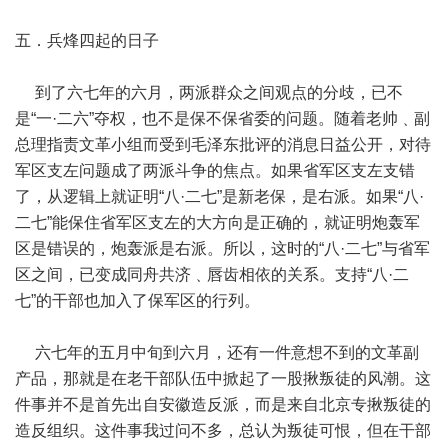
五．兵烽四起的日子
到了六七年的六月，两派群众之间观点的分歧，已不
是“一·二六”夺权，也不是保不保省委的问题。随着老帅﹑副
总理指责文革小组而受到毛泽东批评的消息日益公开，对待
军区支左问题成了两派斗争的焦点。如果省军区支左支错
了，从逻辑上就证明“八·二七”是新老保，是右派。如果“八·
二七”能保住省军区支左的大方向是正确的，就证明炮轰军
区是错误的，炮轰派是右派。所以，这时的“八·二七”与省军
区之间，已变成同舟共济﹑唇齿相依的关系。支持“八·二
七”的干部也加入了保军区的行列。
六七年的五月中旬到六月，还有一件意想不到的文革副
产品，那就是在老干部队伍中掀起了一股揪叛徒的风潮。这
件事并不是首先出自安徽造反派，而是来自北京专揪叛徒的
造反组织。这件事我过问不多，总认为叛徒可恨，但在干部