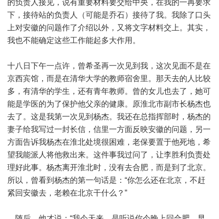
的负责人接见，说有重要材料要交给中央，在我的一再要求
下，接待站的负责人（可能是乔石）接待了我。我除了口头
上对安徽的问题作了介绍以外，又将文字材料交上。其实，
我也不能确定这些工作能起多大作用。
十八日下午一点许，曾希圣再一次见到我，这次见面不是在
京西宾馆，而是在清华大学的教师宿舍里。那天去的人比较
多，有清华的学生，还有青年教师。曾的女儿也去了，她可
能是学医的为了保护他父亲的健康。原淮北市副市长杨杰也
去了。这是我第一次见到杨杰。我还在总指挥部时，杨杰的
妻子给我写过一封长信，信里一方面反映安徽的问题，另一
方面告诉我杨杰在淮北处境很困难，老保要置于他死地，希
望我能派人将他救出来。这件事我过问了，让李胜利负责处
理好此事。杨杰离开淮北时，没有去合肥，而是到了北京。
所以，曾看到杨杰的第一句话是：“你怎么还在北京，不赶
紧回安徽去，老赖在北京干什么？”
随后，他才说：“我今天来，是听说你今晚上回合肥，早