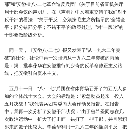
部”和“安徽省八·二七革命造反兵团”《关于目前省直机关厅
局干部会议的声明》。在《声明》中又着重交待了我们对平
反干部的看法：“关于平反，必须按毛主席所指示的“全错全
平；部分错部分平；不错不平”的政策处理。”对“一风吹”的
干部要做阶级分析。
同一天，《安徽八·二七》报又发表了“从一九六二年突
破”的社论，社论中再一次强调从一九六二年突破的内涵
是：揭﹑批李葆华在安徽推行刘少奇的反革命修正主义路
线，把安徽引向资本主义。
五月十一日，“八·二七”兵团在省体育场召开了约五万人参
加的全体战士大会。大会的标题是：“紧急动员起来，投入
五月决战！”我代表兵团常委向大会作动员报告。在报告
中，我再一次分析了安徽干部状况：“由于曾希圣同志在几
次政治运动中，扩大了打击面，错打了一些干部，并且累积
起来的数子比较大。李葆华利用一九六二年的甑别平反，把