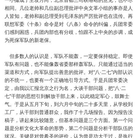
一小撮成了主攻方向，北京首都三司联络站的意见，也不尽
相同。几位老帅和几位副总理批评中央文革小组的事亦是人
人皆知，老帅和副总理受到毛泽东的严厉批评也在流传。再
联想军委《十条》命令是对《八条》命令的纠偏，兵团常委
们感到困惑，兵团内部也有分歧，怕跟不上中央的步调，成
为死保军队的新老保。
但多数人的认识是，军队不能轰，一定要保持稳定。即使
军队有问题，也不能像轰省委那样轰军队。只能通过适当的
渠道和方式，向军队提出善意的批评。对“八·二七”内部认识
的不统一，也要有一个正确地引导方式。于是兵团常委决
定，由我以汇报北京之行为名，大谈干部问题，把“八·二
七”干部的思想引到解放干部上来，以此稳定军心，鼓舞士
气。于是从五月下旬，到六月中旬的二十多天里，从学校到
工厂，从干部到普通群众，我作了十几场报告。因为报告没
稿子，讲起来比较随意，但基本问题是三个方面。第一个问
题是分析文化大革命的形势，第二个问题是分析干部队伍的
状况。关键是对曾希圣的评价，认为曾是功大于过，是执行