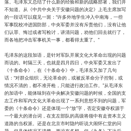
落。毛泽东又总结了什么新的经验和新的战略部署，我们并
不知道。从《中共中央关于安徽问题的决定》上毛主席加写
的一段话可以窥见一斑：“许多外地学生冲入中南海，一些
军事院校冲进国防部，中央军委并没有斥责他们，没有让他
们认罪、悔过或者写检讨，讲清问题，劝他们回去就行了，
而各地把冲击军事机关一事，都看得太重了。”
毛泽东的这段加语，是针对军队开展文化大革命出现的问题
而说的。时隔三天，也就是四月四日，中央军委又发出了
《十条命令》，在《十条命令》中，毛泽东又加了几句
话：“对群众组织，无论革命的，或被反革命分子控制，或
情况不清的，都不准开枪，只能进行政治工作。”从毛泽东
的加语中，能体味到在中央解决安徽问题的时候，全国的支
左工作和军内文化大革命出现了一系列意想不到的问题，军
委的《十条命令》还是体现一个“放”字，否定安徽夺权源于
一个最大的潜台词，在支左部队的高级将领中有走资本主义
道路的当权派。还是在北京市时隐约听说大闹怀仁堂的问