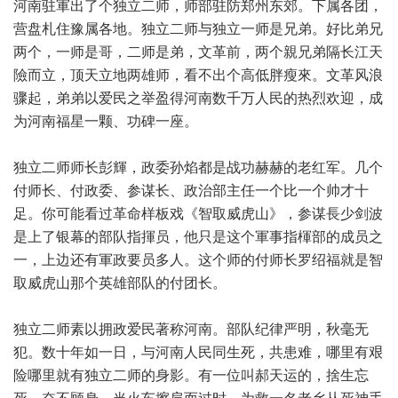
河南驻軍出了个独立二师，师部驻防郑州东郊。下属各团，
营盘札住豫属各地。独立二师与独立一师是兄弟。好比弟兄
两个，一师是哥，二师是弟，文革前，两个親兄弟隔长江天
險而立，顶天立地两雄师，看不出个高低胖瘦來。文革风浪
骤起，弟弟以爱民之举盈得河南数千万人民的热烈欢迎，成
为河南福星一颗、功碑一座。
独立二师师长彭輝，政委孙焰都是战功赫赫的老红军。几个
付师长、付政委、参谋长、政治部主任一个比一个帅才十
足。你可能看过革命样板戏《智取威虎山》，参谋長少剑波
是上了银幕的部队指揮员，他只是这个軍事指楎部的成员之
一，上边还有軍政要员多人。这个师的付师长罗绍福就是智
取威虎山那个英雄部队的付团长。
独立二师素以拥政爱民著称河南。部队纪律严明，秋毫无
犯。数十年如一日，与河南人民同生死，共患难，哪里有艰
险哪里就有独立二师的身影。有一位叫郝天运的，捨生忘