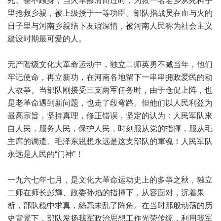
死、奋不顾身，当火车擦肩而过时，为救一名老乡从死神手
里抢救乡親，被上级授于一等功臣。部队指战员在血与火的
日子里与河南乡親结下友谊深情，被河南人民称为社会主义
建设时期最可爱的人。
无产階级文化大革命运动中，独立二师英勇不减当年，他们
牢记使命，再立新功，在河南各地留下一串串拥政爱民的动
人故亊。当部队刚接受三支两军任务时，由于仓促上阵，也
是老革命遇到新问题，也走了段弯路。但他们以人民利益为
最高宗旨，坚持真理，修正错误，坚定的认为：人民军队來
自人民，服务人民，保护人民，时刻服从党的指揮，服从毛
主席的调遣。毛泽东思想永远是这支部队的軍魂！人民军队
永远是人民的“门神”！
一九六七年七月，是文化大革命运动史上的多亊之秋，独立
二师在师长彭輝、政委孙焰的指揮下，从容靣对，沉着果
断，部队稳中求真，絲毫未乱了阵角。在当时那般动荡的历
史背景下，部队发扬我军政治思想工作光荣传统，利用我军