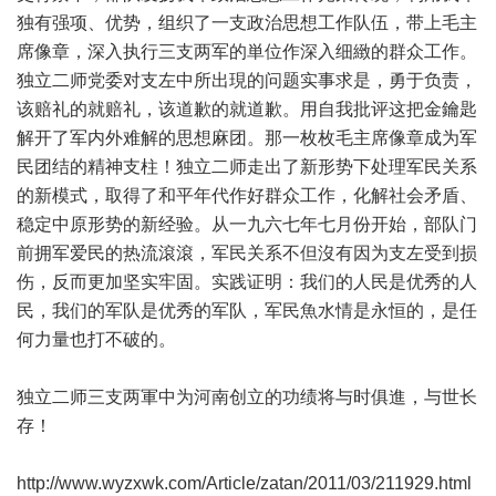
独有强项、优势，组织了一支政治思想工作队伍，带上毛主
席像章，深入执行三支两军的単位作深入细緻的群众工作。
独立二师党委对支左中所出現的问题实事求是，勇于负责，
该赔礼的就赔礼，该道歉的就道歉。用自我批评这把金鑰匙
解开了军内外难解的思想麻团。那一枚枚毛主席像章成为军
民团结的精神支柱！独立二师走出了新形势下处理军民关系
的新模式，取得了和平年代作好群众工作，化解社会矛盾、
稳定中原形势的新经验。从一九六七年七月份开始，部队门
前拥军爱民的热流滾滾，军民关系不但沒有因为支左受到损
伤，反而更加坚实牢固。实践证明：我们的人民是优秀的人
民，我们的军队是优秀的军队，军民魚水情是永恒的，是任
何力量也打不破的。
独立二师三支两軍中为河南创立的功绩将与时俱進，与世长
存！
http://www.wyzxwk.com/Article/zatan/2011/03/211929.html