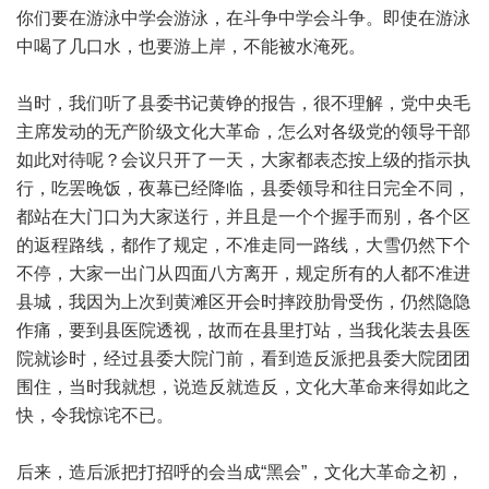
你们要在游泳中学会游泳，在斗争中学会斗争。即使在游泳
中喝了几口水，也要游上岸，不能被水淹死。
当时，我们听了县委书记黄铮的报告，很不理解，党中央毛
主席发动的无产阶级文化大革命，怎么对各级党的领导干部
如此对待呢？会议只开了一天，大家都表态按上级的指示执
行，吃罢晚饭，夜幕已经降临，县委领导和往日完全不同，
都站在大门口为大家送行，并且是一个个握手而别，各个区
的返程路线，都作了规定，不准走同一路线，大雪仍然下个
不停，大家一出门从四面八方离开，规定所有的人都不准进
县城，我因为上次到黄滩区开会时摔跤肋骨受伤，仍然隐隐
作痛，要到县医院透视，故而在县里打站，当我化装去县医
院就诊时，经过县委大院门前，看到造反派把县委大院团团
围住，当时我就想，说造反就造反，文化大革命来得如此之
快，令我惊诧不已。
后来，造后派把打招呼的会当成“黑会”，文化大革命之初，