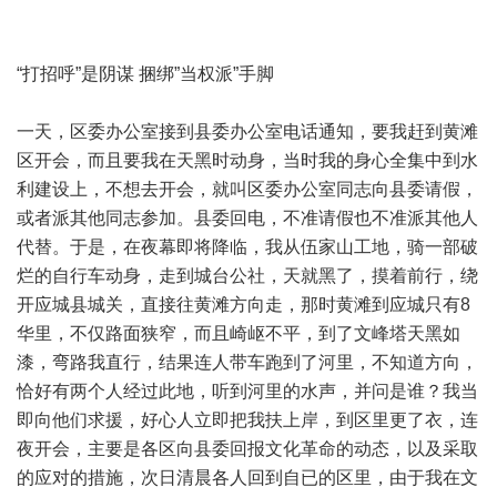
“打招呼”是阴谋 捆绑”当权派”手脚
一天，区委办公室接到县委办公室电话通知，要我赶到黄滩
区开会，而且要我在天黑时动身，当时我的身心全集中到水
利建设上，不想去开会，就叫区委办公室同志向县委请假，
或者派其他同志参加。县委回电，不准请假也不准派其他人
代替。于是，在夜幕即将降临，我从伍家山工地，骑一部破
烂的自行车动身，走到城台公社，天就黑了，摸着前行，绕
开应城县城关，直接往黄滩方向走，那时黄滩到应城只有8
华里，不仅路面狭窄，而且崎岖不平，到了文峰塔天黑如
漆，弯路我直行，结果连人带车跑到了河里，不知道方向，
恰好有两个人经过此地，听到河里的水声，并问是谁？我当
即向他们求援，好心人立即把我扶上岸，到区里更了衣，连
夜开会，主要是各区向县委回报文化革命的动态，以及采取
的应对的措施，次日清晨各人回到自已的区里，由于我在文