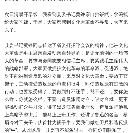
次日清晨开早饭，我看到县委书记黄铮亲自抬饭甑，拿碗筷
给大家吃饭，于是，大家都感到文化大革命不寻常，大有来
头了。
县委书记黄铮同志传达了省委打招呼会议的精神，他讲文化
大革命是毛主席亲自发动亲自领导的，是史无前例的一场伟
大的革命，要求与会同志要相信毛主席，要紧跟毛主席伟大
的战略部署，大家要做拥护文化革命的革命派，促进派，绝
对不能站到造反派的对立面，来反对文化大革命，要放下官
架子，主动接受造反派的审查和批斗，即使造反派有过激的
行动，也要接受得了，要做到打不还手，骂不还口，要你怎
么样，你就怎么样，不要与造反派闹对立，唱对台戏，更不
能挑动群众斗群众，讲了黑龙江省商业厅长，造反派把他戴
上高帽子游街后，他马上上班工作。还讲了鲁迅的名言：横
眉冷对千夫子，伏首甘为孺子牛，要我们做红卫兵和造反派
的“牛”。从此以后，县委再不能象过去一样同你们联系了，