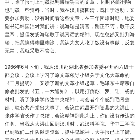
中，除了报刊上刊载批判海瑞罢官的文章， 同时内部刊物
也刊载一些资料，当时，我在汉川搞四清，既忙于运动，又
要参加劳动，没有时间看这些文章，在三年困难时期，地委
副书记韩国治对我们讲：说海瑞是清官，刚正不阿，敢干反
皇帝，提倡发扬海瑞敢于说真话的精神。现在忽然又批判海
瑞，把我搞得糊里糊涂，我认为文人吃了饭没有事做，反复
无常，我就采取不管它。
1966年6月下旬，我从汉川赴湖北省参加省委召开的六级干
部会议，会议上学习了原文革领导小组关于文化大革命的
《二月提纲》、又读了新的文革小组起草，毛泽东主席亲自
修改批发的《五，一六通知》，以用打倒彭、罗、陆、杨的
材料。听了张体学传达中央精神，与会者个个感到毛骨耸
然，耽心共产党出大事了。会议由武昌开到随县的大洪山，
张体学省长作了总结，会议精神到此为止，你们没有传达的
任务。当我从大洪山回到汉川时，武汉科学院、华中工学院
已到我们工作队揪走资派，抓牛鬼蛇神，大字报已上了街。