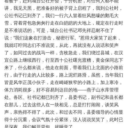
着被子，赶到城台公社开会，十分机密，对任何人都不能
讲，我见天黑，把准备好的被子背上启程了，我到公社时，
公社书记已到齐了，我们一行六人冒着狂风怒嚎的鹅毛大
雪，背着背包急匆匆行走在白皑皑的大地上，规定在行走时
是不准说话的，可是，城台公社书记邓先祥忍耐不住了
说：“我们这象在打游击，秘密行军。”惹得大家笑了起来，
我就叮咛同志们不准说笑，从此，再就没有人说话和笑声
了，如同过去的战马一样，含枚急走，我们绕过县城，在汉
宜公路上继续西行，行至西十公社曙光渡糟，黄金保同志下
来了，什么都未说，他走在前面，带着我们上北面的小路前
行，由于行走的人比较多，路上泥烂路滑，虽然，当年我们
皆是风华正茂小伙子，走在崎岖狭窄的小路上，加上寒冷，
体力消耗很多，好不容易到达目的地——燕子山水库管理
处。各区、社书记都已到齐了，县委书记，副书记和县长都
在那儿，过去这些人在一块相见，总是打打闹闹，谈笑风
声，亲热得不得了，此次，和过去不同，县委领导的心情显
得十分沉重，会议气氛十分紧张，没人说说笑笑了，此时已
是深夜，我们解开背包，就睡觉了。