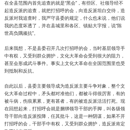
在全县范围内首先追查的就是“黑会”，有些区、社领导经不
起造反派的追查，就把打招呼的会，向造反派坦白交待，造
反派对我追查时，我严守县委的规定，什么也未说，他们说
我的态度坏透了，并在县城里和各区、镇贴大字报，说“陈
世高负隅顽抗”。
后来我想，不是县委召开几次打招呼的会，当时基层领导手
中有权，又受到群众拥护，文化大革命会受到很大的阻力，
甚至会形成武斗事件。事实上文化大革命在全国范围里也受
到抵制和反抗。
自此以后，县委主要领导成为造反派主要斗争对象，整个文
化大革命过程中，矛头都对准他们，都被斗得很厉害，有的
被斗病，伤痕累累，更有甚者，有的被造反派活活打死。现
在回想起来，打招呼会就是捆绑领导干部的手脚，叫各级领
导干部向造反派投降，任其批斗，这是一种阴谋，如果不开
打招呼的会，干部手中有权，又受到群众拥护，造反派肯定