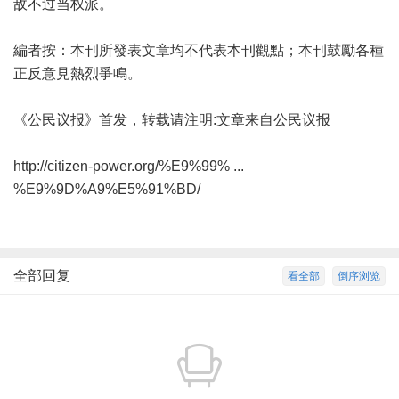
敌不过当权派。
編者按：本刊所發表文章均不代表本刊觀點；本刊鼓勵各種
正反意見熱烈爭鳴。
《公民议报》首发，转载请注明:文章来自公民议报
http://citizen-power.org/%E9%99% ...
%E9%9D%A9%E5%91%BD/
全部回复
看全部
倒序浏览