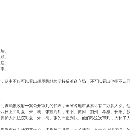
故居。
反顾。
理屈。
寰宇。
材，从中不仅可以看出胡厚民继续坚持反革命立场，还可以看出他拒不认
张阴谋颠覆政府一案公开审判的代表，全省各地市县累计有二万多人次。
十八日上午对夏、朱、胡、张宣判后，枣阳、黄冈、荆州、孝感、长阳、
决拥护人民法院对夏、朱、胡、张的严正判决。他们称这次审判，大长了