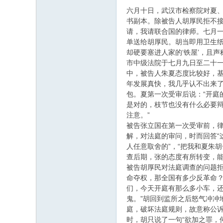
六月十日，武汉市检察院对夏
书副本。除被告人胡厚民拒不
请，我请联合国的律师。七月一
单送给胡厚民。胡当即用卫生
却硬要塞进人家的‘铁屋’，且
市中级法院于七月九日至二十
中，被告人朱夏态度比较好，
年发展真快，我几乎认不出来
包。夏第一次受审后说：“开庭
是对的，枝节也没有什么必要辩
注意。”
被告张立国在第一次受审前，
解，对法庭的审问，时而回答“
人任意取舍的”，“把我和夏朱
查后期，张的态度有所转变，
被告胡厚民对法庭调查的问题
命夺权，那全国有多少反革命？
们，今天开庭有那么多小车，
鬼。”胡回到监所之后怒气冲冲
庭，破坏法庭规则，故意称公诉
时，胡只说了一句“欲加之罪，