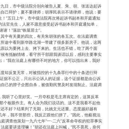
十九日，市中级法院分别向被告人夏、朱、胡、张送达起诉
为自己辩护；夏不要律师；胡厚民表示不请律师，他说：要
生！”五日上午，市中级法院再次将起诉书副本和开庭通知
的法官先生，人家不愿意接受起诉书副本和开庭通知单，
谢！”落款“铁屋居士”。
，其中有关夏的四次，有关朱胡张的各五次。在法庭调查
监所途中看到新华路北湖一带建了很多新房子。他说，这两
我原以为要拷上去、拷下来的。生活也不错，吃了两个面
时候有抵触情绪，看守所干部跟我谈话以后，感到主要事实
出：“我在法庭上有哪些不对的地方，你可以指出来，我好
态度却反复无常，对被指控的十九条罪行中的十条进行辩
示的证据不公正，只出示公诉人的证据，这个证据都是由公诉
勒自己的脖子企图自杀，被值勤民警及时发现制止。法庭调
，我听了心里好笑。一月夺权是毛主席肯定的，这算反革
有那个板眼作主。有人会为我们说话的。这不是我看不起他
度还不好？结果判了无期，比姚文元还重。态度越好越有
判几年，我不管那些，我反正跟他们拼了。”因此，他藐视法
法庭调查他策划一九六七年“一·二六”反革命夺权的犯罪事实
，法庭要讲道理嘛！”胡还在法庭上叫喊，“民不畏死，奈何