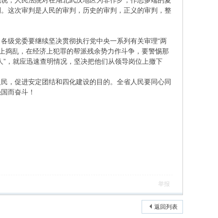
他说，人民法院对在湖北武汉地区为非作歹，作恶多端的夏
利。这次审判是人民的审判，历史的审判，正义的审判，整
各级党委要继续坚决贯彻执行党中央一系列有关审理“两
治上捣乱，在经济上犯罪的帮派残余势力作斗争，要警惕那
人”，就应迅速查明情况，坚决把他们从领导岗位上撤下
人民，促进安定团结和四化建设的目的。全省人民要同心同
强国而奋斗！
举报
返回列表