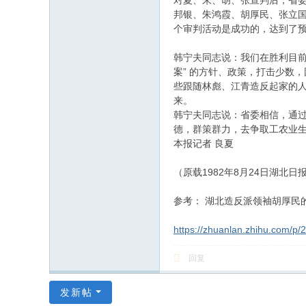
对夏、朱、胡、张宣判后，省
邦银、朱鸿霞、胡厚民、张立
个审判活动是成功的，达到了
韩宁夫同志说：我们在胜利目
案” 的方针、政策，打击少数
些跟随林彪、江青造反起家的人
来。
韩宁夫同志说：省委相信，通
德，群策群力，去争取工农业
本报记者 良夏
（原载1982年8月24日湖北日
参考： 湖北造反派领袖胡厚民
https://zhuanlan.zhihu.com/p
回复
发新帖