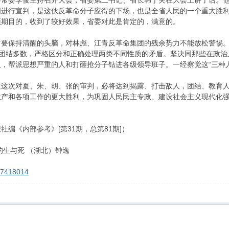
委常委李俊主持召开大会，省委第二书记、省长韩宁夫在大会上讲了话。
国进行宣判，是这伙反革命分子应得的下场，也是全省人民的一个重大胜
预期目的，收到了较好效果，省委对此是肯定的，满意的。
前要保持清醒的头脑，对林彪、江青反革命集团的残余势力不能放松警惕。
，团结多数，严格区分和正确处理两类不同性质的矛盾。坚决同那些在政
，帮派思想严重的人和打砸抢分子钻进各级领导班子。一经察觉这“三种
过这次对夏、朱、胡、张的审判，必将达到揭露、打击敌人，团结、教育
生产和各项工作的更大胜利，为巩固人民民主专政、建设社会主义现代化
报社编《内部参考》[第31期，总第81期]）
的生与死 （湖北）钟逸
/27418014