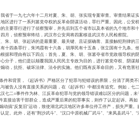
我省于一九七六年十二月对夏、朱、胡、张实现专案审查。审查结果证实
汉地区进行了一系列篡党夺权的反革命阴谋活动，罪行严重。因此，公安
们的主要罪行进行了侦察预审，并先后到五个省市以及本省的九个地市和
。四月，侦察预审终结，武汉市公安局将四案移送武汉市人民检察院。
夏、朱、胡、张起诉的是最重要、最关键、且证据确凿、直接触犯刑律的
银有十四条罪行，朱鸿霞有十六条，胡厚民有十五条，张立国有十九条。
的根据和理由有以下四点：首先，夏、朱、胡、张篡夺省市党政领导权的
野心分子，他们是以颠覆我国人民民主专政为目的，进行篡党夺权、阴谋
传煽动，抗拒、破坏法律、法令的实施。他们既有反革命目的，又有危害
史条件和背景，《起诉书》严格区分了犯罪与犯错误的界限，分清了两类
或与被告人没有直接关系的问题，在《起诉书》中都没有追究。例如，七二
武汉七二○事件作为林、江反革命犯罪与党的领导错误难以区分的问题，未
事件直接迫害干部群众，造成严重后果的犯罪事实，则作了认定起诉。再如
，煽动搞“反复旧”运动，致使湖北武汉地区许多单位停工停产，损失严重。
定。此外，还有“荆沙武斗”、“汉口中原机械厂武斗”、“来凤县武斗”、“