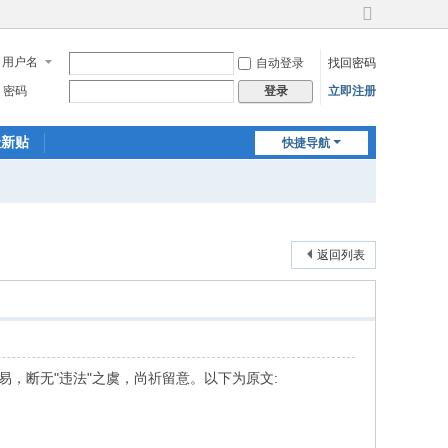
切
换
用户名
自动登录
找回密码
到
宽
密码
立即注册
登录
版
最新贴
快捷导航
返回列表
易，断无"违法"之虞，尚祈留意。以下为原文: