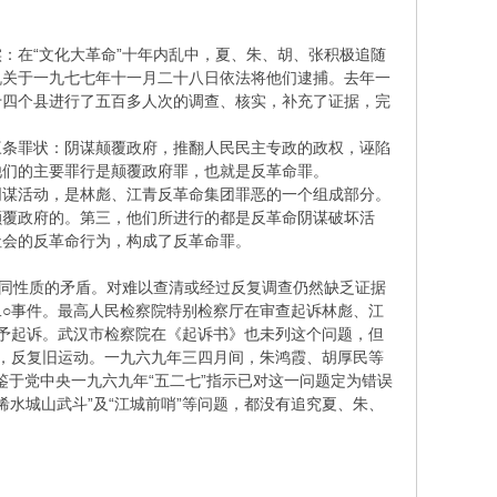
：在“文化大革命”十年内乱中，夏、朱、胡、张积极追随
机关于一九七七年十一月二十八日依法将他们逮捕。去年一
十四个县进行了五百多人次的调查、核实，补充了证据，完
三条罪状：阴谋颠覆政府，推翻人民民主专政的政权，诬陷
他们的主要罪行是颠覆政府罪，也就是反革命罪。
阴谋活动，是林彪、江青反革命集团罪恶的一个组成部分。
颠覆政府的。第三，他们所进行的都是反革命阴谋破坏活
社会的反革命行为，构成了反革命罪。
不同性质的矛盾。对难以查清或经过反复调查仍然缺乏证据
○事件。最高人民检察院特别检察厅在审查起诉林彪、江
予起诉。武汉市检察院在《起诉书》也未列这个问题，但
，反复旧运动。一九六九年三四月间，朱鸿霞、胡厚民等
鉴于党中央一九六九年“五二七”指示已对这一问题定为错误
浠水城山武斗”及“江城前哨”等问题，都没有追究夏、朱、