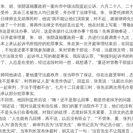
、朱、胡、张阴谋颠覆政府一案向市中级法院提起公诉。六月二十八、二
接受外，其余三名被告人均已接受，并办理了法律手续。朱、张委托律师
日律师去见胡厚民时，他说“我不能让他们演双簧，对不起，谢谢律师先
纸做了一个封面，将两件法律文书包好丢出监号。他在封面上写着：“尊敬
声称这是依法办事。试问，这是依据什么法律办事？怪哉！先将原物奉还， 谢
一日开庭审理夏、朱、胡、张阴谋颠覆政府一案，共进行法庭调查十九次
基本上承认起诉书所指控的犯罪事实。朱在第一次开庭审理结束后，在回
了，不知道还要不要我参加建设。朱对管教干部说：不错，法庭很文明，
的方法很文明，起诉书上写的都是事实，我应该认罪。”“刚接到起诉书的
了。人总是在变的，经过这段时间一想，就想通了。”夏还对管教干部提
律师同他谈话，要他遵守法庭秩序，张当即作了保证。但在出庭受审时，
这不是事实”，时而称证人是“有意作伪证”。回监后，张竟说：“法庭出
胡一起审判，于法于理都不合”。七月十二日凌晨三时，张先后两次用毛巾
能承认部分犯罪事实。
拒不回答。他回到监所后说：“嗨！还不是那么回事，都是些老掉牙的问题
”胡还说：“我对法庭没有信任感，我们的案子法院作不了主，他们也没
还不是头头们在看电视。对我们的处理，态度好坏无关紧要。王洪文的态
地说：“人生能有几回搏，再不说，以后没有听众了。”“不管朱、夏、张
人为“原告先生”，称审判员为“法官先生”，称书记员为“书记员小姐”。当
何患无词”。当审判长宣布休庭时，胡又说了一句：“法官先生不让我发言