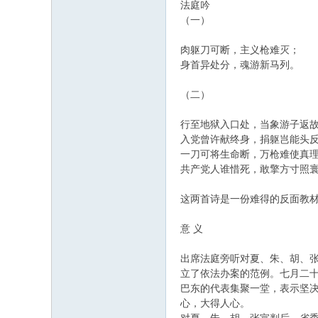
法庭吟
（一）
肉躯刀可断，主义枪难灭；
身首异处分，魂游新马列。
（二）
行至地狱入口处，当象游子返
入党曾许献终身，捐躯岂能头
一刀可将生命断，万枪难使真
共产党人谁惜死，敢擎方寸照
这两首诗是一份难得的反面教
意 义
出席法庭旁听对夏、朱、胡、
立了依法办案的范例。七月二
巴东的代表集聚一堂，表示坚
心，大得人心。