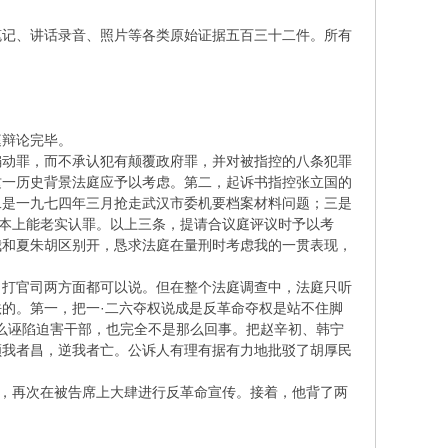
笔记、讲话录音、照片等各类原始证据五百三十二件。所有
庭辩论完毕。
煽动罪，而不承认犯有颠覆政府罪，并对被指控的八条犯罪
这一历史背景法庭应予以考虑。第二，起诉书指控张立国的
二是一九七四年三月抢走武汉市委机要档案材料问题；三是
基本上能老实认罪。以上三条，提请合议庭评议时予以考
我和夏朱胡区别开，恳求法庭在量刑时考虑我的一贯表现，
，打官司两方面都可以说。但在整个法庭调查中，法庭只听
的。第一，把一·二六夺权说成是反革命夺权是站不住脚
什么诬陷迫害干部，也完全不是那么回事。把赵辛初、韩宁
顺我者昌，逆我者亡。公诉人有理有据有力地批驳了胡厚民
会，再次在被告席上大肆进行反革命宣传。接着，他背了两