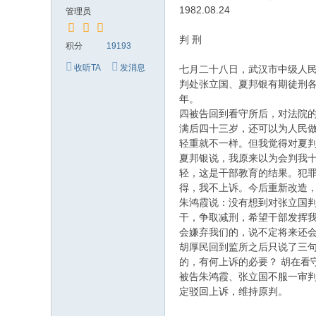
究
1982.08.24
管理员
网
判 刑
积分
19193
收听TA
发消息
七月二十八日，武汉市中级人
判处张立国、夏邦银有期徒刑
年。
四被告回到看守所后，对法院
满后四十三岁，还可以为人民
轻重就不一样。但我觉得对夏判
夏邦银说，我原来以为会判我
轻，这是干部教育的结果。犯
得，我不上诉。今后重新改造
朱鸿霞说：没有想到对张立国
干，争取减刑，希望干部发挥
会嫌弃我们的，说不定将来还
胡厚民回到监所之后只说了三
的，有何上诉的必要？ 胡在看守
被告朱鸿霞、张立国不服一审
定驳回上诉，维持原判。