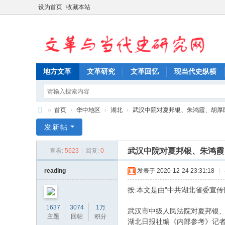
设为首页
收藏本站
地方文革
文革研究
文革回忆
现当代史纵横
»
首页
›
华中地区
›
湖北
›
武汉中院对夏邦银、朱鸿霞、胡厚民、
文
发新帖
革
武汉中院对夏邦银、朱鸿霞
查看:
5623
|
回复:
0
与
当
reading
发表于 2020-12-24 23:31:18
|
代
按:本文是由"中共湖北省委宣
史
1637
3074
1万
武汉市中级人民法院对夏邦银
研
主题
回帖
积分
湖北日报社编《内部参考》记者