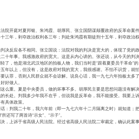
民法院开庭对夏邦银、朱鸿霞、胡厚民、张立国阴谋颠覆政府的反革命案
各十三年，剥夺政治权利各三年；判处朱鸿霞有期徒刑十五年，剥夺政治
的判决反应各不相同。张立国说：法院对我的判决是宽大的，体现了党的
做二十年事。我感激政府的宽大。这是从内心讲的。张还说，从今天的判
轻了，他是湖北武汉地区的拍板人物，我们当时是“跟着夏委员干革命”
十五年以上，但没有，这是政府对我的宽大，我很感谢。不怕不识货，就
罪要认罪，否则人民群众就不会谅解。说良心话，我一九七六年拍板太多
，好好做人。
判这么重。夏是中央委员，做的坏事不多。胡厚民主要是思想问题没有解
我的长处。判我多少年我不在乎，但说我是反革命，我不能接受。我要上
会有具体政策。
句话：判我二十年，我六年前（即一九七六年十二月隔离之时）就知道；
所还写了两首诗“示女”、“示子”。
判决，上诉于省高级人民法院。经过省高级人民法院二审裁定，确认此案