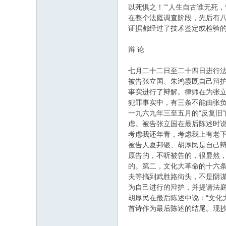
以死惧之！”“人生自古谁无死，
在整个法庭调查阶段，先后有
证据都经过了技术鉴定或检验
辩 论
七月二十二日至二十四日进行
被告张立国、朱鸿霞既自己辩
事实进行了辩解。律师在为张
犯罪事实中，有三条不能由张
一九六九年三至五月的“反复旧
虑。被告张立国在最后陈述时
考虑我还年青，考虑我上有老
被告人夏邦银、胡厚民是自己
原告的，不听被告的，很显然
的。第二，文化大革命的十六条
夫等搞到武胜路街头，不是阴
为自己进行的辩护，并提请法
胡厚民在最后陈述中说：“文化
首诗作为最后陈述的结尾。现