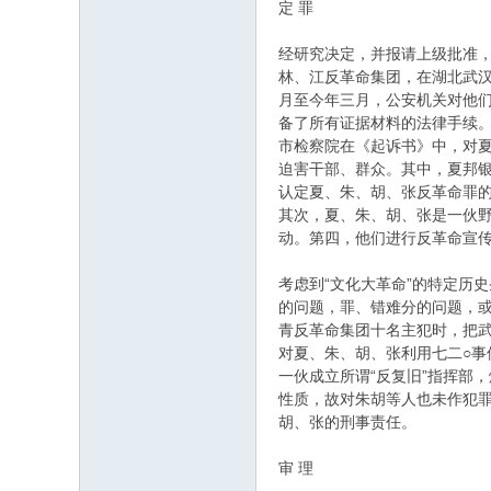
定 罪
经研究决定，并报请上级批准，
林、江反革命集团，在湖北武
月至今年三月，公安机关对他
备了所有证据材料的法律手续
市检察院在《起诉书》中，对
迫害干部、群众。其中，夏邦
认定夏、朱、胡、张反革命罪
其次，夏、朱、胡、张是一伙
动。第四，他们进行反革命宣
考虑到“文化大革命”的特定历
的问题，罪、错难分的问题，
青反革命集团十名主犯时，把
对夏、朱、胡、张利用七二○
一伙成立所谓“反复旧”指挥部
性质，故对朱胡等人也未作犯罪认
胡、张的刑事责任。
审 理