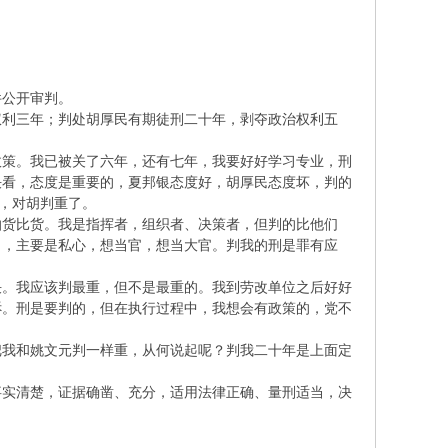
件公开审判。
权利三年；判处胡厚民有期徒刑二十年，剥夺政治权利五
政策。我已被关了六年，还有七年，我要好好学习专业，刑
决看，态度是重要的，夏邦银态度好，胡厚民态度坏，判的
的，对胡判重了。
怕货比货。我是指挥者，组织者、决策者，但判的比他们
了，主要是私心，想当官，想当大官。判我的刑是罪有应
决。我应该判最重，但不是最重的。我到劳改单位之后好好
诉。刑是要判的，但在执行过程中，我想会有政策的，党不
把我和姚文元判一样重，从何说起呢？判我二十年是上面定
事实清楚，证据确凿、充分，适用法律正确、量刑适当，决