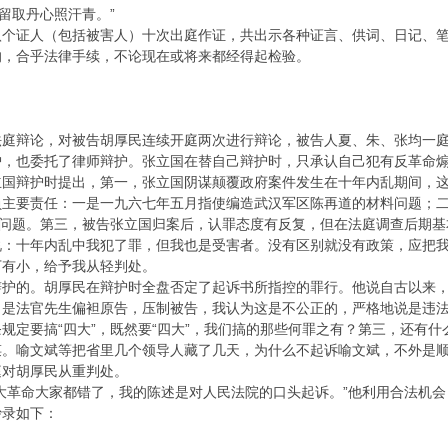
留取丹心照汗青。”
八个证人（包括被害人）十次出庭作证，共出示各种证言、供词、日记、
的，合乎法律手续，不论现在或将来都经得起检验。
法庭辩论，对被告胡厚民连续开庭两次进行辩论，被告人夏、朱、张均一
护，也委托了律师辩护。张立国在替自己辩护时，只承认自己犯有反革命
立国辩护时提出，第一，张立国阴谋颠覆政府案件发生在十年内乱期间，
负主要责任：一是一九六七年五月指使编造武汉军区陈再道的材料问题；
”问题。第三，被告张立国归案后，认罪态度有反复，但在法庭调查后期
说：十年内乱中我犯了罪，但我也是受害者。没有区别就没有政策，应把
下有小，给予我从轻判处。
辩护的。胡厚民在辩护时全盘否定了起诉书所指控的罪行。他说自古以来
，是法官先生偏袒原告，压制被告，我认为这是不公正的，严格地说是违法
规定要搞“四大”，既然要“四大”，我们搞的那些何罪之有？第三，还有
谋。喻文斌等把省里几个领导人藏了几天，为什么不起诉喻文斌，不外是
庭对胡厚民从重判处。
大革命大家都错了，我的陈述是对人民法院的口头起诉。”他利用合法机
抄录如下：