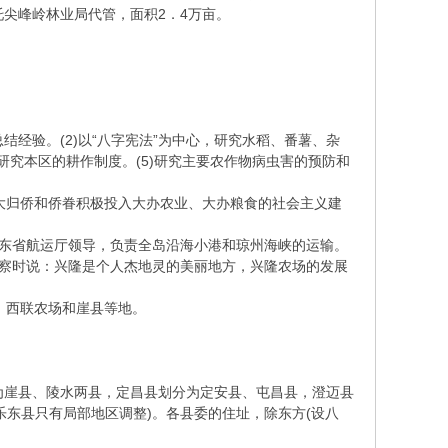
尖峰岭林业局代管，面积2．4万亩。
经验。(2)以“八字宪法”为中心，研究水稻、番薯、杂
研究本区的耕作制度。(5)研究主要农作物病虫害的预防和
广大归侨和侨眷积极投入大办农业、大办粮食的社会主义建
东省航运厅领导，负责全岛沿海小港和琼州海峡的运输。
察时说：兴隆是个人杰地灵的美丽地方，兴隆农场的发展
、西联农场和崖县等地。
为崖县、陵水两县，定昌县划分为定安县、屯昌县，澄迈县
东县只有局部地区调整)。各县委的住址，除东方(设八