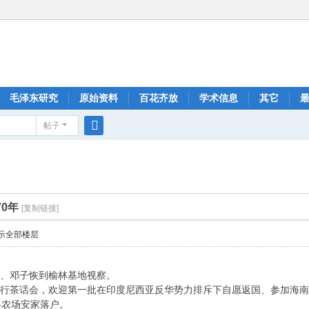
毛泽东研究
原始资料
百花齐放
学术信息
其它
帖子
搜
索
70年
[复制链接]
示全部楼层
毅、邓子恢到榆林基地视察。
行茶话会，欢迎第一批在印度尼西亚反华势力排斥下自愿返国、参加海南开发
各农场安家落户。