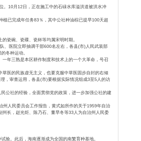
位。10月12日，正在施工中的石碌水库溢洪道被洪水冲
植已完成年任务83％，其中公社种油棕已提早100天超
土的瓷碗、瓷碟、瓷杯等均属宋明时期。
、医院立即抽调干部600名左右，各县(市)人民武装部
模的冬种运动。
、一年三熟是本区耕作制度和技术上的一个大革命，号召
中草医的民族虚无主义，也要克服中草医固步自封的右倾
，审查运用，各县(市)要根据实际情况组成3至5人的访
人民公社的经验，全面贯彻党的政策，进一步加强公社的建
治州人民委员会工作报告，黄式如所作的关于1959年自治
为副州长，赵光炬、陈乃石、董早冬等33人为自治州人民委
试验。此后，海南逐渐成为全国的南繁育种基地。