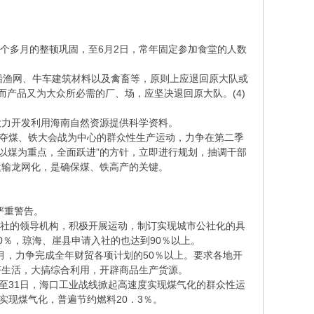
个多月的整顿巩固，至6月2日，常年固定参加食堂的人数
船渔网、牛车建筑材料以及禽畜等，原则上应退回原大队或
而产品又为大众所必需的厂、场，应坚决退回原大队。(4)
大力开发利用海南自然资源提供科学资料。
夺煤、铁大会战为中心的群众性生产运动，力争在第二季
，以煤为重点，全面跃进”的方针，立即进行规划，抽调干部
运输龙网化，是确保煤、铁高产的关键。
严重警告。
公社的领导机构，积极开展运动，制订实现城市公社化的具
％，琼海、崖县申请入社的也达到90％以上。
月，力争完成全年财贸各项计划的50％以上。要求各地开
济生活，大搞综合利用，开辟商品生产货源。
日至31日，海口工业战线掀起高速度实现煤气化的群众性运
实现煤气化，普遍节约燃料20．3％。