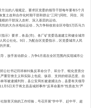
导方法的八项规定。要求区党委的领导干部每年要有5个月
复土改和合作化时期干部和群众“三同”(同吃、同住、同
规模的干部深入农村、深入基层的运动。
民性的大办水电站运动，为力争秋收前全区夺取5万匹马力
指示》要求，各县(市)、各厂矿党委迅速建立和健全城市
市人民公社化。9日，为配合区党委指示，区党委城市人民
的开展。
领导，放手发动群众，力争6月底在全区范围内实现城市公
城郊公社书记符祥林纠集反革命分子、坏分子、蜕化变质分
取严重官僚主义和实际上包庇、纵容、支持的错误态度。自
，符祥林等被逮捕判刑，县公安局长被逮捕法办，县委有关领导
11月5日关于将文昌县城郊事件“反革命案件”性质改为“严
公社除害灭病的工作经验，号召开展“学中平、赶中平、超