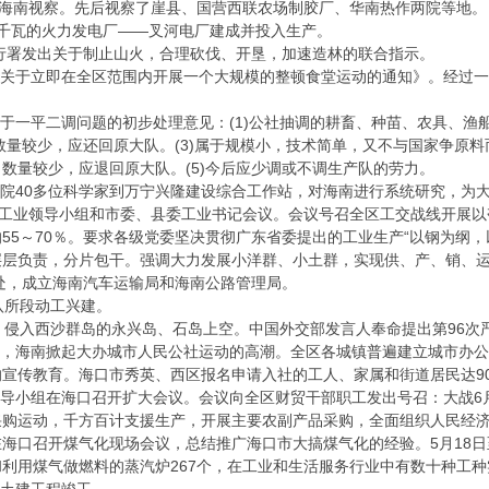
海南视察。先后视察了崖县、国营西联农场制胶厂、华南热作两院等地。
0千瓦的火力发电厂——叉河电厂建成并投入生产。
行署发出关于制止山火，合理砍伐、开垦，加速造林的联合指示。
关于立即在全区范围内开展一个大规模的整顿食堂运动的通知》。经过一
于一平二调问题的初步处理意见：(1)公社抽调的耕畜、种苗、农具、渔
如数量较少，应还回原大队。(3)属于规模小，技术简单，又不与国家争原料
数量较少，应退回原大队。(5)今后应少调或不调生产队的劳力。
院40多位科学家到万宁兴隆建设综合工作站，对海南进行系统研究，为
工业领导小组和市委、县委工业书记会议。会议号召全区工交战线开展以
55～70％。要求各级党委坚决贯彻广东省委提出的工业生产“以钢为纲
层层负责，分片包干。强调大力发展小洋群、小土群，实现供、产、销、
处，成立海南汽车运输局和海南公路管理局。
所段动工兴建。
侵入西沙群岛的永兴岛、石岛上空。中国外交部发言人奉命提出第96次
示，海南掀起大办城市人民公社运动的高潮。全区各城镇普遍建立城市办
宣传教育。海口市秀英、西区报名申请入社的工人、家属和街道居民达90
导小组在海口召开扩大会议。会议向全区财贸干部职工发出号召：大战6
采购运动，千方百计支援生产，开展主要农副产品采购，全面组织人民经
在海口召开煤气化现场会议，总结推广海口市大搞煤气化的经验。5月18
利用煤气做燃料的蒸汽炉267个，在工业和生活服务行业中有数十种工种