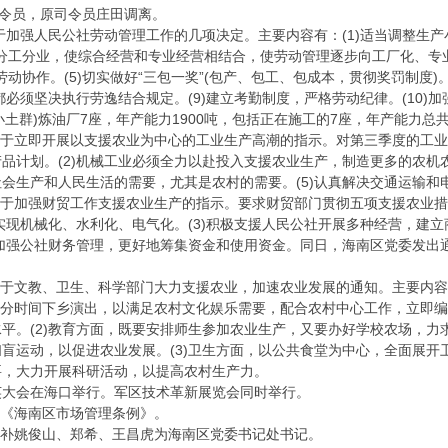
令员，原司令员庄田调离。
加强人民公社劳动管理工作的几项决定。主要内容有：(1)适当调整生
实行分工分业，使综合经营和专业经营相结合，使劳动管理逐步向工厂化、专
织劳动协作。(5)切实做好“三包一奖”(包产、包工、包成本，贯彻奖罚制度)
都必须坚决执行劳逸结合规定。(9)建立考勤制度，严格劳动纪律。(10)
土群)炼油厂7座，年产能力1900吨，包括正在施工的7座，年产能力总共4
于立即开展以支援农业为中心的工业生产高潮的指示。对第三季度的工业生
品计划。(2)机械工业必须全力以赴投入支援农业生产，制造更多的农机农具
会生产和人民生活的需要，尤其是农村的需要。(5)认真解决交通运输和电
于加强财贸工作支援农业生产的指示。要求财贸部门贯彻五项支援农业措施
业实现机械化、水利化、电气化。(3)积极支援人民公社开展多种经营，建立
和加强公社财务管理，更好地筹集资金和使用资金。同日，海南区党委发出
于文教、卫生、科学部门大力支援农业，加速农业发展的通知。主要内容有
大部分时间下乡演出，以满足农村文化娱乐需要，配合农村中心工作，立即
平。(2)教育方面，既要安排师生参加农业生产，又要办好学校农场，
盲运动，以促进农业发展。(3)卫生方面，以公共食堂为中心，全面展开卫
要，大力开展科研活动，以提高农村生产力。
英大会在海口举行。军区技术革新展览会同时举行。
发《海南区市场管理条例》。
增补姚俊山、郑希、王昌虎为海南区党委书记处书记。