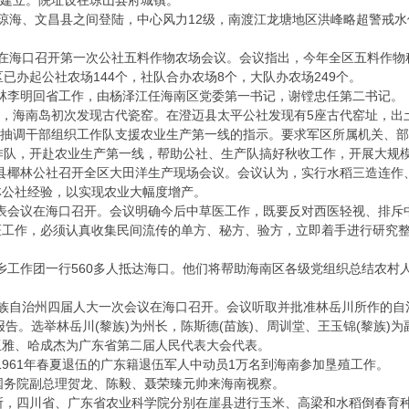
院建立。院址设在琼山县府城镇。
在琼海、文昌县之间登陆，中心风力12级，南渡江龙塘地区洪峰略超警戒水
委在海口召开第一次公社五料作物农场会议。会议指出，今年全区五料作物种
已办起公社农场144个，社队合办农场8个，大队办农场249个。
林李明回省工作，由杨泽江任海南区党委第一书记，谢镗忠任第二书记。
道，海南岛初次发现古代瓷窑。在澄迈县太平公社发现有5座古代窑址，出
抽调干部组织工作队支援农业生产第一线的指示。要求军区所属机关、部队
作队，开赴农业生产第一线，帮助公社、生产队搞好秋收工作，开展大规
崖县椰林公社召开全区大田洋生产现场会议。会议认为，实行水稻三造连作
林公社经验，以实现农业大幅度增产。
代表会议在海口召开。会议明确今后中草医工作，既要反对西医轻视、排斥
工作，必须认真收集民间流传的单方、秘方、验方，立即着手进行研究整理
乡工作团一行560多人抵达海口。他们将帮助海南区各级党组织总结农村
苗族自治州四届人大一次会议在海口召开。会议听取并批准林岳川所作的自
报告。选举林岳川(黎族)为州长，陈斯德(苗族)、周训堂、王玉锦(黎族)
亚雅、哈成杰为广东省第二届人民代表大会代表。
1961年春夏退伍的广东籍退伍军人中动员1万名到海南参加垦殖工作。
务院副总理贺龙、陈毅、聂荣臻元帅来海南视察。
，四川省、广东省农业科学院分别在崖县进行玉米、高梁和水稻倒春育种