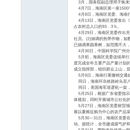
3月，国务院副总理邓子恢来
4月7日，海南区第一座150
4月8日，海南区党委、海南
4月13日，海南区党委发出《
占农村总人口的93．3％。
4月29日，海南区党委作出关
社员。(2)抽调的热带作物，
已抽调果园果树，如范围不大，
4月30日，中国科学院广州分
5月初，海南区党委连续举行
度完成全年主要产品产量计划的
成立指挥部，组织群众上山，
5月9日，海南行署撤销交通
同日，海南环岛铁路岭头至八
同日，美国海军巡逻机一架，
5月25日，根据广东省委指
体规划，同时开展城市公社化的
5月27日，海南区党委财贸领
展以夏粮征购为中心的农产品
5月30～31日，海南区党委
动。据统计，全市建成煤气炉和