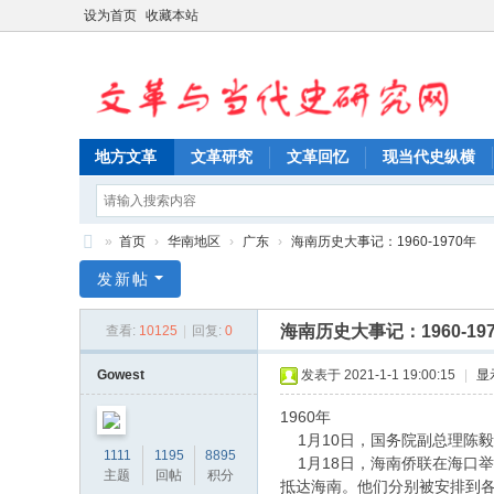
设为首页
收藏本站
地方文革
文革研究
文革回忆
现当代史纵横
»
首页
›
华南地区
›
广东
›
海南历史大事记：1960-1970年
文
发新帖
革
海南历史大事记：1960-19
查看:
10125
|
回复:
0
与
当
Gowest
发表于 2021-1-1 19:00:15
|
显
代
1960年
史
1月10日，国务院副总理陈
1111
1195
8895
1月18日，海南侨联在海口举
研
主题
回帖
积分
抵达海南。他们分别被安排到