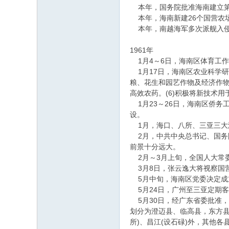
本年，国务院批准海南建立第
本年，海南新建26个国营农场
本年，南越海军多次派舰入侵
1961年
1月4～6日，海南区体育工
1月17日，海南区农业科学研
粮、花生和园艺作物及经济作物
高效农药。(6)积极将新技术
1月23～26日，海南区侨务
设。
1月，海口、八所、三亚三大
2月，中共中央总书记、国务
前景十分远大。
2月～3月上旬，全国人大常
3月8日，张云逸大将视察国
5月中旬，海南区党委决定成
5月24日，广州至三亚定期
5月30日，经广东省委批准，
划分为澄迈县、临高县，东方县
所)、昌江(设石碌)外，其他各