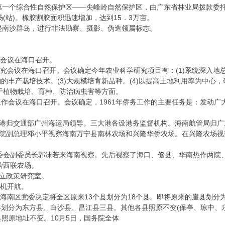
一个综合性自然保护区——尖峰岭自然保护区，由广东省林业局拨款委托
(站)。橡胶割胶面积迅速增加，达到15．3万亩。
南沙群岛，进行非法勘察、摄影、伪造领属标志。
作会议在海口召开。
究会议在海口召开。会议确定今年农业科学研究项目有：(1)系统深入地总结
的丰产栽培技术。(3)大规模培育新品种。(4)以提高土地利用率为中心，
用于植物栽培、育种、防治病虫害等方面。
工作会议在海口召开。会议确定，1961年侨务工作的主要任务是：发动
港归交通部广州海运局领导。三大港各设港务监督机构。海南航管局归广
院副总理邓小平视察海南万宁县南林农场和兴隆华侨农场。在兴隆农场视
委会副委员长郭沫若来海南视察。先后视察了海口、儋县、华南热作两院
营西联农场。
立政策研究室。
客机开航。
海南区党委决定将全区原来13个县划分为18个县。即将原来的崖县划分
划分为东方县、白沙县、昌江县三县。其他各县照原不变(保亭、琼中、乐
县照原地址不变。10月5日，国务院全体