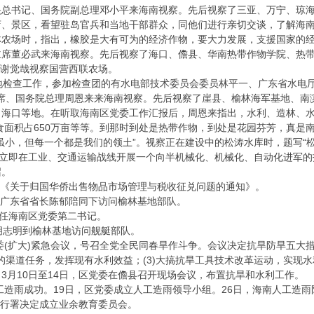
央总书记、国务院副总理邓小平来海南视察。先后视察了三亚、万宁、琼
店、景区，看望驻岛官兵和当地干部群众，同他们进行亲切交谈，了解海
林农场时，指出，橡胶是大有可为的经济作物，要大力发展，支援国家的
主席董必武来海南视察。先后视察了海口、儋县、华南热带作物学院、热
长谢觉哉视察国营西联农场。
检查工作，参加检查团的有水电部技术委员会委员林平一、广东省水电
主席、国务院总理周恩来来海南视察。先后视察了崖县、榆林海军基地、南
、海口等地。在听取海南区党委工作汇报后，周恩来指出，水利、造林、水
粮食面积占650万亩等等。到那时到处是热带作物，到处是花园芬芳，真是
虽小，但每一个都是我们的领土”。视察正在建设中的松涛水库时，题写“松
于立即在工业、交通运输战线开展一个向半机械化、机械化、自动化进军的
召。
出《关于归国华侨出售物品市场管理与税收征兑问题的通知》。
在广东省省长陈郁陪同下访问榆林基地部队。
任海南区党委第二书记。
志明到榆林基地访问舰艇部队。
(扩大)紧急会议，号召全党全民同春旱作斗争。会议决定抗旱防旱五大措
亩的渠道任务，发挥现有水利效益；(3)大搞抗旱工具技术改革运动，实现水
3月10日至14日，区党委在儋县召开现场会议，布置抗旱和水利工作。
造雨成功。19日，区党委成立人工造雨领导小组。26日，海南人工造
南行署决定成立业余教育委员会。