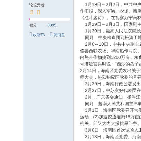
究
1月19日～2月2日，中共中
论坛元老
网
作汇报，深入军港、农场、商
《红叶题诗》。在视察万宁南
1月29日～2月3日，国家副
积分
8895
1月30日，最高人民法院院
收听TA
发消息
同月，中央检查团到松涛工地
2月6～10日，中共中央副
儋县西联农场、华南热作两院
内热带作物搞到1200万亩，
号潜艇官兵时说：“西沙的岛子
2月14日，海南区党委发出关
师大会，热烈响应区党委的号
2月20日，海南行政公署发
2月27日，中苏友好代表团
2月，广东省委通知，杨泽江
同月，越南人民共和国主席胡
3月1日，海南区党委召开常委
运动；(2)加速挖通灌溉18万
机关、部队大力支援抗旱斗争。
3月6日，海南区首次试验人工
3月13日，海南区党委、海