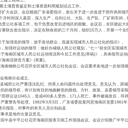
期土建工程竣工。
展土壤普查鉴定和土壤资源利用规划试点工作。
委扩大会议。会议根据广东省委指示，发出关于进一步改进干部作风和领
个月时间深入基层，深入生产，住到公社、大队、生产队、厂矿和车间，恢
干负责公社各项工作，包干负责改变后进地区的面貌。会议后，全区掀起大
署联合发出指示，决定在秋收前的三个月间，组织15万人，开展一个全
于加强党的领导，放手发动群众，迅速实现城市人民公社化的指示》。《
，加强对运动的领导；做好办城镇人民公社规划，“七一”前全区实现城
于海南区城市人民公社运动情况和今后工作意见(草稿)》，具体指导运动
海南话拼音方案》(草案)。
在海南钢铁公司召开全区城市人民公社化会议。会议要求各地进一步加强
员会海南分会成立。
昌县城郊公社严重违法乱纪、伤害人命问题作出处理意见。意见认为，原
组织的领导权，有计划有目的地曲解党的路线、方针、政策。县委领导采
干部群众达1045人，造成400多人受伤，171人死亡。事件被揭发后
重警告等处理。1982年3月3日，广东省委批复同意海南区党委1981年
请示报告，对事件的有关人员分别由县
实事求是地作出复议意见。
在琼中县中平公社召开海南区除害灭病工作现场会议。会议介绍推广中平