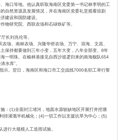
海、海口等地。他认真听取海南区党委第一书记林李明的工
南的自然资源及发展情况，并在海南区党委礼堂观看琼剧
经济建设和国防建设。
带作物研究院、西联农场和石碌铁矿等。
厅厅长刘兆伦等。
滨农场、南林农场、兴隆华侨农场、万宁、琼海、文昌、
土保持都要做到三年小变，五年大变，八年全部变。8年
南海一明珠。在榆林港接见自西沙巡逻归来的南海舰队654
涛水库”。
指示。翌日，海南区和海口市工交战线7000名职工举行誓
施：(1)全面封江堵河，地面水源较缺地区开展打井挖塘
利排灌溉半机械化；(4)一切工作以支援抗旱为中心；(5)
雨队进行大规模人工造雨试验。