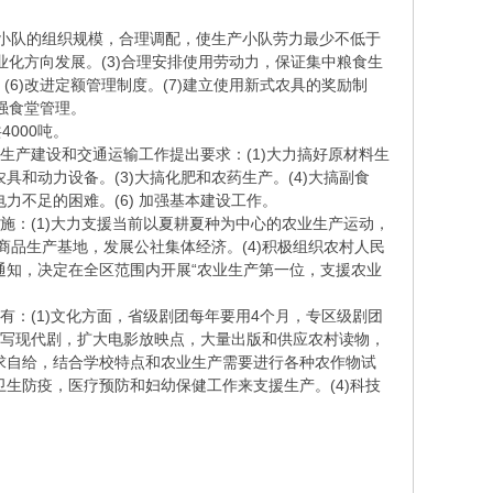
产小队的组织规模，合理调配，使生产小队劳力最少不低于
业化方向发展。(3)合理安排使用劳动力，保证集中粮食生
。(6)改进定额管理制度。(7)建立使用新式农具的奖励制
加强食堂管理。
000吨。
产建设和交通运输工作提出要求：(1)大力搞好原材料生
和动力设备。(3)大搞化肥和农药生产。(4)大搞副食
力不足的困难。(6) 加强基本建设工作。
：(1)大力支援当前以夏耕夏种为中心的农业生产运动，
商品生产基地，发展公社集体经济。(4)积极组织农村人民
通知，决定在全区范围内开展“农业生产第一位，支援农业
：(1)文化方面，省级剧团每年要用4个月，专区级剧团
编写现代剧，扩大电影放映点，大量出版和供应农村读物，
力求自给，结合学校特点和农业生产需要进行各种农作物试
生防疫，医疗预防和妇幼保健工作来支援生产。(4)科技