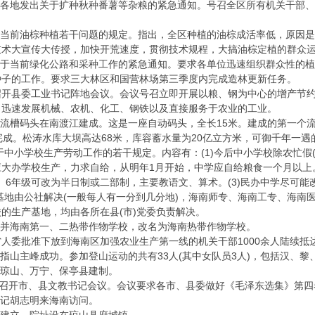
区各地发出关于扩种秋种番薯等杂粮的紧急通知。号召全区所有机关干部
对当前油棕种植若干问题的规定。指出，全区种植的油棕成活率低，原因
技术大宣传大传授，加快开荒速度，贯彻技术规程，大搞油棕定植的群众
关于当前绿化公路和采种工作的紧急通知。要求各单位迅速组织群众性的
种子的工作。要求三大林区和国营林场第三季度内完成造林更新任务。
召开县委工业书记阵地会议。会议号召立即开展以粮、钢为中心的增产节
，迅速发展机械、农机、化工、钢铁以及直接服务于农业的工业。
流槽码头在南渡江建成。这是一座自动码头，全长15米。建成的第一个流
。松涛水库大坝高达68米，库容蓄水量为20亿立方米，可御千年一遇
中小学校生产劳动工作的若干规定。内容有：(1)今后中小学校除农忙假(
应大办学校生产，力求自给，从明年1月开始，中学应自给粮食一个月以上
、5、6年级可改为半日制或二部制，主要教语文、算术。(3)民办中学尽
产基地由公社解决(一般每人有一分到几分地)，海南师专、海南工专、海
的生产基地，均由各所在县(市)党委负责解决。
合并海南第一、二热带作物学校，改名为海南热带作物学校。
省人委批准下放到海南区加强农业生产第一线的机关干部1000余人陆续抵
指山主峰成功。参加登山运动的共有33人(其中女队员3人)，包括汉、黎
复琼山、万宁、保亭县建制。
召开市、县文教书记会议。会议要求各市、县委做好《毛泽东选集》第四
书记胡志明来海南访问。