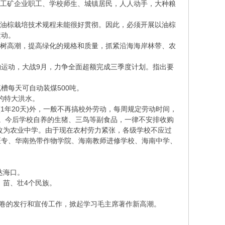
、工矿企业职工、学校师生、城镇居民，人人动手，大种粮
是油棕栽培技术规程未能很好贯彻。因此，必须开展以油棕
运动。
植树高潮，提高绿化的规格和质量，抓紧沿海海岸林带、农
约运动，大战9月，力争全面超额完成三季度计划。指出要
槽每天可自动装煤500吨。
的特大洪水。
1年20天)外，一般不再搞校外劳动，每周规定劳动时间，
。今后学校自养的生猪、三鸟等副食品，一律不安排收购
可能改为农业中学。由于现在农村劳力紧张，各级学校不应过
南医专、华南热带作物学院、海南教师进修学校、海南中学、
达海口。
、苗、壮4个民族。
卷的发行和宣传工作，掀起学习毛主席著作新高潮。