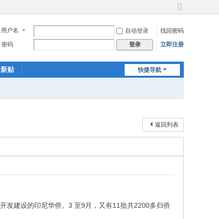
切
换
用户名
自动登录
找回密码
到
宽
密码
立即注册
登录
版
最新贴
快捷导航
返回列表
建设的印尼华侨。3 至9月，又有11批共2200多归侨