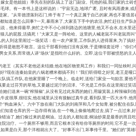
嫁女是他姐姐）率先在别的队搞上了这门副业。托他的福,我们家的土砖
毛球。有一本书上是这样说的：“宇宙无边,地球广袤, 且时有风雨袭来,或
这就是家。”从常德漂落到石门,终于有了一个真正属于自己的家,再也
人都知道是怎么回事?一天,暴雨来了,大家丢下手中的农活,匆忙赶往生产
说，他来得最早,匆忙之中不小心掉到路边的池塘里,他又不会水,在水里
客入猫儿的屁股,活撬死！”大家又是一阵哈哈。这里的人喊老鼠不叫老鼠而叫
队的人到这里闹过一场笑话：在一农户家里,工作队的人进得屋来,为了搞好
听得是敢怒不敢言。这位干部看到他们没有反映,于是继续套近呼：“你们今天
的男女关系,而常德人讲“场伙”是指吃什么好的。立即,这位干部被愤怒的主
老王（其实不老他还未结婚,他在地区物资局工作）和我们一同扯秧时,问
得好?现在连秦始皇的八锅老糟米都搞不到！”我们听得暗之好笑,老王是哑
大队搞工作队,在他家里睡了一个晚上。临走时,送给门家业一句励言,要他
既要走过芬芳的草地,又要越过泥泞的沼泽。”不光是工作队在这里闹过笑
,给她们送来一碗“榨辣椒”,从没有见过此东西的她们,用簸箕装上榨辣椒到
牛皮很厚,很结实,他在城里从没有接触过真牛皮,看到队里一匹大水牛,他
个“狗血淋头”。六中下放在南门大队的刘南萍和几个女知青,被分配住在队
们知道仓库的另一边存得有油,在一个晚上偷偷地爬过去,搞了一点过来,好
偷错油了,她们偷过来的是桐油。过去的人都知道;桐油炒菜是最香的而且
住院治疗。一个厕所不够用,而且它根本没有给你等厕所的时间,它不是一次
,如果是白天,那个洋相就出大了。“好事不出门,坏事传千里。”她们的“英