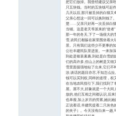
把它们放掉。我曾经建议父亲吃
只五块钱。当时的五块钱可起作
几天以后,那只被丢掉的白猫又
父亲心想这一回可以换到钱了。
楚……父亲只好再一次丢掉白猫
当铺。这是老天爷派来的“使者
那一年的冬天,下了一场很大的
雪,农民们都躲在家里围坐着火
景。只有我们这些少不更事的
公社丰建民队里进发。一来加深
到处是银装素裹,到处是白雪皑
们的高许多,但山上的树是又细
雪里面倔强地钻了出来,它们不
涉,谈话的题目亦尽,不知怎么
钱可以买到权,同样的道理，权
在当地农民指引下,我们找到了
屋。屋不大,好象就是一个大间
放的,他们互相之间都认识,后
也单瘦,加上岁月的劳累,她比
正说着话,丰建民提着二只灰色
的夹子）。今天没有白来一趟,