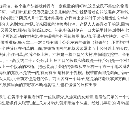
桐油。各个生产队都栽种得有一定数量的桐籽树,这是农民不能缺的物质,它
不坏。“桐籽叶粑粑”又香又甜,这是儿时的记忆,我是听着它的吆喝声,不
籽叶必须过了阴历八月十五后才能采摘,这样蒸出来的叶子才会散发出它特有
部分人来到木山大队,贺来阳家的油榨房打油。这是人人都喜欢干的活,因为到
又香又脆,现在想想都流口水。首先,把茶籽倒在一口大锅里炒热,炒到有七
一个可以滚动的大铁盘,牛在碾槽的外围转着圈,拖动架子带动大铁盘。架子
做着准备,每人拿上一对直径有四十公分左右的铁箍（熟铁的）,下面均匀
一个铁箍压在稻草的上面,在铁箍周围的稻草必须露出五十公分以上的长度,
铁箍,卡住稻草,然后准备上榨。油榨是一棵巨型的大树,中间适度挖空。长
的口,上下高度约二十五公分以上,后面口的长度和高度是一样,它们是一个对
放上一个接油的木桶。把已装满了茶籽的铁箍从左至右一个靠一个地装满内
但每根的宽度不是统一的,有宽有窄,这样便于扎楔。楔桩前面都是斜面,后
,头大尾小,最前方也是包的铁。前面各有一个耳子,这是油坊老板掌握方向
下,铁箍里面的茶籽在不断地萎缩,油也在慢慢的压榨出来……
油,在贺来阳家里看到了一位很清秀,又漂亮的女知青,抱着他们家的一个
的生活条件太艰苦,通过关系才转到贺来阳这个队里。经过几年后的“斗转星