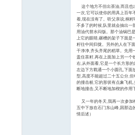
这个地方不但出茶油,而且也出
一次,它可以使你的用具上百年
着,现在没有了。听父亲说;桐
不多了的时候,队里就会抽出一
用油代替水闷饭。那个油锅巴是
上它的眼睛,碾槽的架子下面是
籽往中间归拢。另外的人在下面
干净净,齐头齐尾的稻草。先用
盖住茶籽,再在上面加上另一个
右,从外面看,它是一个长方形
左边下方戳通一个小圆孔,下面
型,高度不能超过二十五公分,
的撞击桩,它的形状有点象飞机
断地撞击,又不断地加楔的作用
又一年的冬天,我再一次参加榨
五中下放在石门东山峰,因那边
情后述）