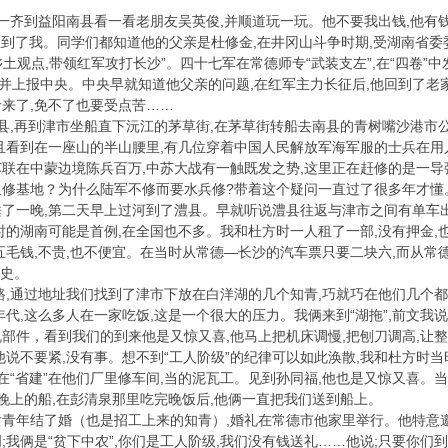
他一齐到益阳南县看一看老朋友吴英俊,并顺道玩一玩。他不要我出钱,他有
就想到了我。同学们都知道他的父亲是杜修金,在井冈山斗争时期,受湖南省
乡土观点,带领红军攻打长沙”。四十七军在常德师专“武装支左”,在“四卷”
起来并上报中央。中央早就知道他父亲的问题,在红军主力长征后,他回到了
来了,免不了也要受点苦……
澧县,再到津市坐船直下沅江的茅草街,在茅草街转船去南县的青树嘴沙港市
且看到在一座山的半山腰里,有几位穿着中国人民解放军海军服的士兵在
前苏联在中蒙边境陈兵百万,中苏大战有一触既发之势,这里正在赶修的是一导
里修基地？为什么陆军不修而要水兵修?带着这个疑问一直过了很多年才懂
了一晚,第二天早上过河到了澧县。早就听说澧县往返与津市之间有单车出
时的湖南可能是首例,在全国也不多。我和杜方时一人租了一部,没有押金,
五毛钱,不贵,也不便宜。在当时从常德—长沙的汽车票只要二块六,而从常
历史。
路,通过地址我们找到了津市下放在白洋湖的几个知青,巧就巧在他们几个都
年代,这么多人在一家吃饭,这是一个很大的压力。我俩来到“湖拖”,前文我
部件，看到我们的到来他是又惊又喜,他马上把机床调慢,把刨刀调高,让
他说不要紧,没有事。想不到“工人阶级”的纪律可以如此涣散,我和杜方时
工在“省建”在他们厂里修车间,当的泥瓦工。见到孙同福,他也是又惊又喜。
是晚上的船,在彭清泉那里吃完晚饭后,他俩一直把我们送到船上。
青年结了婚（也是招工上来的知青）,婚礼在常德市他家里举行。他特意邀
;我俩是“贫下中农”,你们是工人阶级,我们没有钱送礼……他说;只要你们