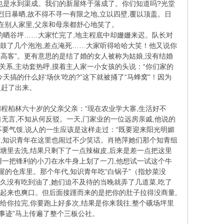
也是水到渠成。我们的新屋终于落成了。你们知道吗?光堂
烈日暴晒,故不得不寻一有限之地,立以四壁,覆以顶盖。日
不要借居在别人家里,父亲和母亲都舒心地笑了。
队的晒谷坪……大家忙完了,地主程底中却姗姗来迟。队长对
还鼓了几个泡泡,差点淹死……大家听得哈哈大笑！他又说你
“高客”。更有意思的是结了婚的女人被称为姑娘,没有结婚
关系,主动套热呼,摸着主人家一小女孩的头说：“你们家的
搞的什么好‘场伙’吃的?”这下就被捅了“马蜂窝”！因为
人赶了出来。
程柏林六十岁的父亲父亲：“现在农业学大寨,生活好不
口无言,不知从何反驳。一天,门家业的一位远房亲戚,他说的
不要气馁,说人的一生应该是这样走过：“既要迎来阳光明媚
话,知识青年在这里也闹过不少笑话。肖艳萍她们那个知青组
池塘里去洗,结果只剩下了一点辣椒皮,后来是差一点把这里
用一把锋利的小刀在水牛身上划了一刀,他想试一试这个牛
屋的仓库里。那个年代,知识青年吃“白锅子”（指炒菜没
久没有吃到油了,她们迫不及待的当晚就弄了几道菜,吃了
吃起来也爽口。但后面接踵而来的是把你的肚子拉得没商量,
给你拉完,你要跑上好多次,结果是你来我往,整个硪场坪里
雄事迹”马上传遍了整个三板公社。