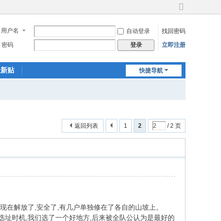
切
换
用户名
自动登录
找回密码
到
宽
密码
立即注册
登录
版
最新贴
快捷导航
返回列表
1
2
/ 2 页
现在解放了,安全了,有几户单独修在了各自的山坡上。
的选址时机,我们选了一个好地方,后来被全队公认为是最好的