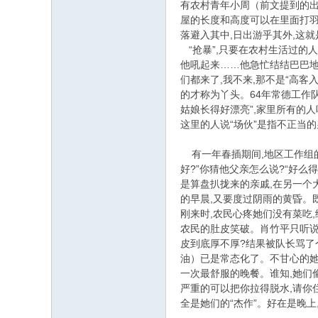
有农村青年小周（前文提到的出
屋的长度和高度可以在里面打羽
落避入其中,日出游乎其外,
“抢暴”,只要在农村生活过的
他吼起来……他急忙结结巴巴地
们都来了,我不来,那不是“高
的才称为丫头。64年常德工作
姑娘长得好漂亮”,家里所有的人
这里的人说“场伙”是指不正当
有一年春插期间,地区工作组的
好?”你猜他父亲怎么说?“好么
是算盘扒拢来的亲戚,在另一个
的早晨,又要度过阴雨的黄昏。
刚来时,农民心疼她们没有菜吃
农民的肚皮笑破。肖竹平只听说
皮到底厚不厚?结果被队长骂了
油）已是常态化了。不甘心的她
一次最舒服的晚餐。谁知,她们
严重的可以把你拉得脱水,请你
全是她们的“杰作”。好在是晚上