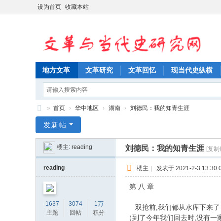
设为首页
收藏本站
地方文革
文革研究
文革回忆
现当代史纵横
»
首页
›
华中地区
›
湖南
›
刘德民：我的知青生涯
文
发新帖
革
楼主:
reading
刘德民：我的知青生涯
[复制
与
当
reading
楼主
|
发表于 2021-2-3 13:30:
代
第 八 章
史
1637
3074
1万
双抢前,我们都从水库下来了 
研
主题
回帖
积分
（到了今年我们回去时,没有一