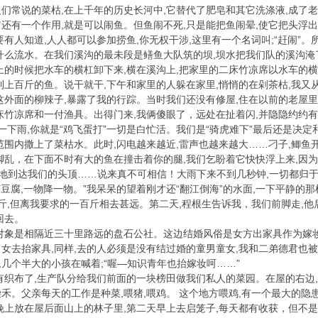
们常说的菜枯,在上千年的历史长河中,它替代了肥皂和其它洗涤液,成了老
。它还有一个作用,就是可以闹鱼。但鱼闹不死,只是能把鱼闹晕,使它把头
只要有人知道,人人都可以参加捞鱼,你无权干涉,这里有一个名词叫;“赶闹”。
什么流水。在我们溪沟的最未段是鳝鱼大队筑的坝,坝水把我们队的溪沟淹
上的时候把水车的横杠卸下来,横在溪沟上,把家里的二床竹凉席以水车的横
到上百斤的鱼。说干就干,下午和家里的人躲在家里,悄悄的在剁茶枯,我又
这外面的柳辣子,暴露了我的行踪。当时我们还没有修屋,住在以前的老屋里
床竹凉席和一付渔具。出得门来,我俩傻眼了，远处在扯着闪,并隐隐约约有
,一下雨,你就是“鸡飞蛋打”一切是白忙活。我们是“骑虎难下”最后还是决
范围内撒上了菜枯水。此时,闪电越来越近,雷声也越来越大……刁子,鲫鱼
脚乱，在下面不时有大的鱼在撞击着你的腿,我们乞盼着它快快浮上来,因为
速地到达我们的头顶……说来真不可相信！大雨下来不到几秒钟,一切都归于
打豆腐,一物降一物。”我呆呆的望着刚才还“翻江倒海”的水面,一下平静的那
斤,但离我要求的一百斤相去甚远。第二天,程根生告诉我，我们前脚走,他
回去。
对象是相隔近三十里路远的盘石公社。这边结婚风俗是女方出家具作为嫁妆
女去抬家具,同样,去的人必须是没有结过婚的童男童女,我和二弟德君也
,几个半大的小孩在喊着;“喔—知识青年也抬嫁妆呵……”
有织布了,生产队分给我们前面的一块榜田做我们私人的菜园。在屋的右边,
禾。父亲每天的工作是种菜,喂猪,喂鸡。 这个地方喂鸡,有一个最大的隐
晚上放在屋后面山上的林子里,第二天早上去启笼子,每天都有收获，但不