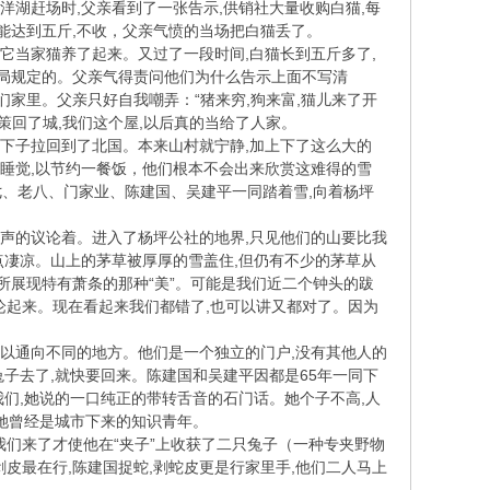
洋湖赶场时,父亲看到了一张告示,供销社大量收购白猫,每
才能达到五斤,不收，父亲气愤的当场把白猫丢了。
它当家猫养了起来。又过了一段时间,白猫长到五斤多了,
贸局规定的。父亲气得责问他们为什么告示上面不写清
们家里。父亲只好自我嘲弄：“猪来穷,狗来富,猫儿来了开
策回了城,我们这个屋,以后真的当给了人家。
一下子拉回到了北国。本来山村就宁静,加上下了这么大的
在睡觉,以节约一餐饭，他们根本不会出来欣赏这难得的雪
、老八、门家业、陈建国、吴建平一同踏着雪,向着杨坪
时高声的议论着。进入了杨坪公社的地界,只见他们的山要比我
点凄凉。山上的茅草被厚厚的雪盖住,但仍有不少的茅草从
所展现特有萧条的那种“美”。可能是我们近二个钟头的跋
辩论起来。现在看起来我们都错了,也可以讲又都对了。因为
可以通向不同的地方。他们是一个独立的门户,没有其他人的
兔子去了,就快要回来。陈建国和吴建平因都是65年一同下
我们,她说的一口纯正的带转舌音的石门话。她个子不高,人
的她曾经是城市下来的知识青年。
们来了才使他在“夹子”上收获了二只兔子（一种专夹野物
剥皮最在行,陈建国捉蛇,剥蛇皮更是行家里手,他们二人马上