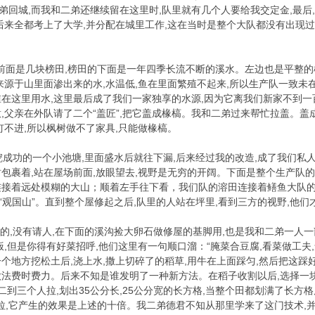
小弟回城,而我和二弟还继续留在这里时,队里就有几个人要给我交定金,最
后来全都考上了大学,并分配在城里工作,这在当时是整个大队都没有出现过
面是几块榜田,榜田的下面是一年四季长流不断的溪水。左边也是平整的
来源于山里面渗出来的水,水温低,鱼在里面繁殖不起来,所以生产队一致未
在这里用水,这里最后成了我们一家独享的水源,因为它离我们新家不到
意,父亲在外队请了二个“盖匠”,把它盖成椽槁。我和二弟过来帮忙拉盖。盖
钉不进,所以枫树做不了家具,只能做椽槁。
功的一个小池塘,里面盛水后就往下漏,后来经过我的改造,成了我们私人
包裹着,站在屋场前面,放眼望去,视野是无穷的开阔。下面是整个生产队的
接着远处模糊的大山；顺着左手往下看，我们队的溶田连接着鳝鱼大队的
“观国山”。直到整个屋修起之后,队里的人站在坪里,看到三方的视野,他
,没有请人,在下面的溪沟捡大卵石做修屋的基脚用,也是我和二弟一人一部
,但是你得有好菜招呼,他们这里有一句顺口溜：“腌菜合豆腐,看菜做工夫
个地方挖松土后,浇上水,撒上切碎了的稻草,用牛在上面踩匀,然后把这踩
法费时费力。后来不知是谁发明了一种新方法。在稻子收割以后,选择一块
二到三个人拉,划出35公分长,25公分宽的长方格,当整个田都划满了长
到三人拉,它产生的效果是上述的十倍。我二弟德君不知从那里学来了这门技术