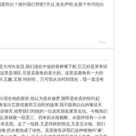
俩都是吃白？谁叫我们穷呢?不过,首先声明,在那个年代吃白
举报
大河向东流,我们须在中途的青树嘴下船,它正好是茅草街
着这里是湖区,尽是卖菱角的老大妈。这里卖菱角有一大特
鲜,又嫩,又辣,特好吃，只可惜从当时到现在，我一直没有
出现在他的面前,他认为是在做梦,随即是欢喜的惊叫起
有发出它那优雅而又动听的旋律,我不能再白白的曝珍天
天还很亮,他带我们到他的一位农民朋友家里去玩。今晚我们
远,路就被一段宽三、四米的水路截断。水面停得有一小木
真有意思。走了一段路,又是同样的情况,又是五分钱。我们
植物,把水都泡成了绿色。吴英俊告诉我们这种植物叫“麻”,