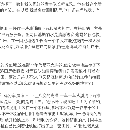
后,选择了一致和我关系好的青年队长程克玖。他在我这个新
的奇迹。在以后,我曾多次回到队里,他们还在埋怨我，当
榜田,一块连一块地通向下面和溪沟相连。在榜田的上方是
在里面放养鱼。但两口池塘的水是清澈透底,这是如假包换,
一百米。在一口池塘边生长着一个半人才能抱拢的一棵大枫
成材料后,须得用铁丝把它们捆紧,扔进池塘里,不能让它干,
的养鱼塘,这在那个年代是不允许的,但它侥幸地生存了下
溶田尽收眼底,对面四队知青屋和我们是遥遥相对,顺着右
田。两边是起伏不定,但又是茂林葱茏的丘陵山,往前抬眼
们才后悔不迭,怎么就没有想到队里还有这么好的地方?！
鸡公车,冒着三十七,八度的高温,一车一车从溪沟下面推
,鱼是鱼工夫,肉是肉工夫。”怎么样，现实吧？！为了节约,
好的稀泥用手装在一个木框里,拿出木框就是一块未干的土
不干不湿的田,用牛拖着石滚把土碾紧,再用一把特制的划
方格后,就开始换上另一种特制的铁铲。这种铲锹的尺寸同样是
,并且自己比划着让铁匠打出了这一套工具。和老七,老八还