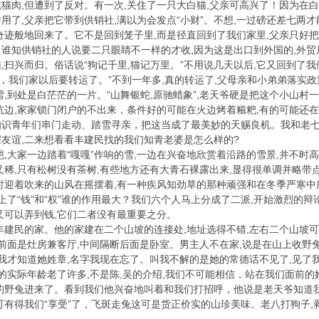
猫肉,但遭到了反对。有一次,关住了一只大白猫,父亲可高兴了！因为在白
用了,父亲把它带到供销社,满以为会发点“小财”。不想,一过磅还差七两
奇迹般地回来了。它不是回到笼子里,而是径直回到了我们家里,父亲只好把
谁知供销社的人说要二只眼睛不一样的才收,因为这是出口到外国的,外
,扫兴而归。俗话说“狗记千里,猫记万里。”不用说几天以后,它又回到了我
”，我们家以后要转运了。”不到一年多,真的转运了,父母亲和小弟弟落实政
雪,到处是白茫茫的一片。“山舞银蛇,原驰蜡象”,老天爷硬是把这个小山村
坑边,家家锁门闭户的不出来，条件好的可能在火边烤着糍粑,有的可能还
知识青年们串门走动、踏雪寻亲，把这当成了最美妙的天赐良机。我和老七
友谊,二来想看看丰建民找的我们知青老婆是怎么样的?
皑,大家一边踏着“嘎嘎”作响的雪,一边在兴奋地欣赏着沿路的雪景,并不
又稀,只有松树没有茶树,有些地方还有大青石裸露出来,显得很单调并略带
时迎着吹来的山风在摇摆着,有一种疾风知劲草的那种顽强和在冬季严寒中
扯上了“钱”和“权”谁的作用最大？我们六个人马上分成了二派,开始激烈的
又可以弄到钱,它们二者没有最重要之分。
丰建民的家。他的家建在二个山坡的连接处,地址选得不错,左右二个山坡
,前面是灶房兼客厅,中间隔断后面是卧室。男主人不在家,说是在山上收野
来我才知道她姓章,名字我现在忘了。叫我不解的是她的常德话不见了,见了
她的实际年龄老了许多,不是陈,吴的介绍,我们不可能相信，站在我们面前
的野兔进来了。看到我们他兴奋地叫着和我们打招呼，他说是老天爷知道我
可有得我们“享受”了，飞斑走兔这可是货正价实的山珍美味。老八打狗子,