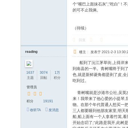
个“嘴巴上面抹石灰”,“吃白”
的可不止我俩。
（待续）
回复
reading
楼主
|
发表于 2021-2-3 13:30:
船到了沅江茅草街,上得岸来又
到南县的一半。青树嘴终于到了
1637
3074
1万
色,就是新鲜菱角都是剥了皮,
主题
回帖
积分
吃到过。
管理员
青树嘴就是沙港市公社,吴英杰
来！我带来了他心爱的小提琴,
积分
19191
物。在那个年代普通人想买一把
收听TA
发消息
三人都要睡到他朋友家里,明天
船,船上面有一个人拿着竹篙,看
开始念叨了;“此路是我开,此树