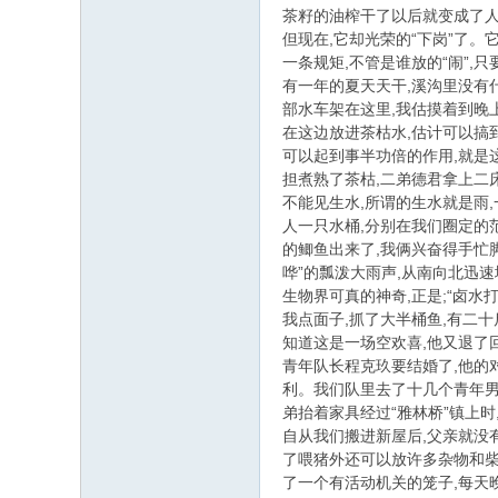
茶籽的油榨干了以后就变成了人
但现在,它却光荣的“下岗”了
一条规矩,不管是谁放的“闹”,
有一年的夏天天干,溪沟里没有
部水车架在这里,我估摸着到晚
在这边放进茶枯水,估计可以搞
可以起到事半功倍的作用,就是
担煮熟了茶枯,二弟德君拿上二
不能见生水,所谓的生水就是雨
人一只水桶,分别在我们圈定的
的鲫鱼出来了,我俩兴奋得手忙
哗”的瓢泼大雨声,从南向北迅
生物界可真的神奇,正是;“卤水
我点面子,抓了大半桶鱼,有二十
知道这是一场空欢喜,他又退了
青年队长程克玖要结婚了,他的
利。我们队里去了十几个青年男
弟抬着家具经过“雅林桥”镇上时
自从我们搬进新屋后,父亲就没
了喂猪外还可以放许多杂物和柴
了一个有活动机关的笼子,每天