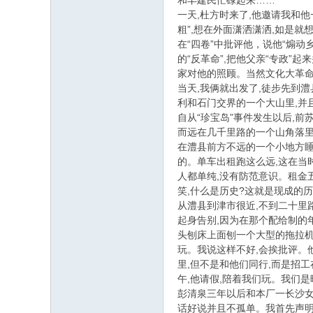
和丰建民忙碌起来……
一天,杜方时来了,他邀请我和
粗”,想在外面潇洒潇洒,如是
在“四卷”中批评他，说他“煽动
的“反革命”,把他父亲“专政”
家对他的照顾。当然文化大革命
当天,我俩就出发了,徒步先到
利和石门交界的一个大山里,并
自从“珍宝岛”事件发生以后,
而远在几千里路的一个山角落
在澧县前方不远的一个小地方睡
的。单车出租跑这么远,这在当
人都单纯,没有防范意识。租金
笑,什么是历史?这就是现成的
从澧县到津市很近,不到二十里
起身告别,因为在那个配给制的
头刨床上面刨一个大型的拖拉机
玩。我说这样不好,会挨批评。
里,但不是和他们同行,而是招
午,他请假,陪着我们玩。我们
彭清泉三年以后和本厂一长沙女
话好说并且不孤单。我首先声明