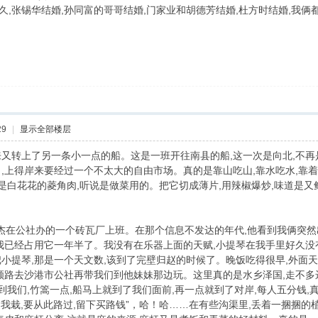
！不久,张锡华结婚,孙同富的哥哥结婚,门家业和胡德芳结婚,杜方时结婚,我
29
|
显示全部楼层
转上了另一条小一点的船。这是一班开往南县的船,这一次是向北,不再是
,上得岸来要经过一个不太大的自由市场。真的是靠山吃山,靠水吃水,靠
全是白花花的菱角肉,听说是做菜用的。把它切成薄片,用辣椒爆炒,味道是又
在公社办的一个砖瓦厂上班。在那个信息不发达的年代,他看到我俩突然
我已经占用它一年半了。我没有在乐器上面的天赋,小提琴在我手里好久没
小提琴,那是一个天文数,该到了完壁归赵的时候了。晚饭吃得很早,外面
顺路去沙港市公社再带我们到他妹妹那边玩。这里真的是水乡泽国,走不多
到我们,竹篙一点,船马上就到了我们面前,再一点就到了对岸,每人五分钱,
是我栽,要从此路过,留下买路钱”，哈！哈……在有些沟渠里,丢着一捆捆的