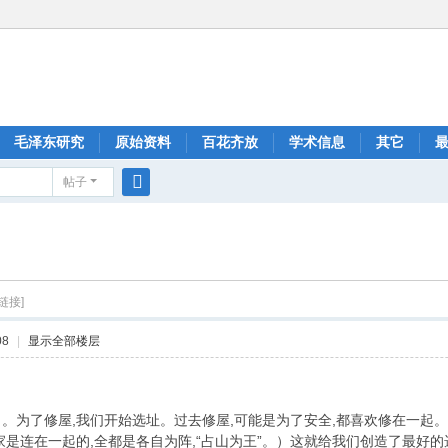
毛泽东研究
原始资料
百花齐放
学术信息
其它
帖子
搜
索
链接]
08
|
显示全部楼层
。为了修屋,我们开始选址。过去修屋,可能是为了安全,都喜欢修在一起。
家是连在一起的,全都是各自为阵,“占山为王”。）这就给我们创造了最好