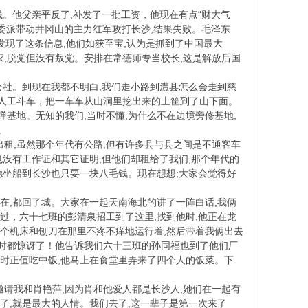
钱。他父亲平反了,补发了一批工资，他现在有点“财大气
委委派带动井冈山的主力红军攻打长沙,结果失败。毛泽东
中发现了这条信息,他们如获至宝,认为是抓到了中国最大
老家,脱党但没有叛党。安排在常德师专当校长,这是解放后国
公社。到现在我都不明白,我们走小路到澧县怎么会走到慈
用人工斗车，把一车车从山洞里挖出来的土筐到了山下面。
弹基地。无知的我们,当时不懂,为什么不在边境旁修基地,
。
租,虽然那个年代有公路,但有许多县与县之间是不通客车
也没有工作证和其它证明,但他们却租给了我们,那个年代的
德坐船到长沙也只要一块八毛钱。现在想想;大家会觉得好
在,都回了城。大家在一起天南海北的讲了一阵白话,我俩
说过，六十七班的彭清泉招工到了这里,找到他时,他正在龙
整个机床和刨刀在那里不疼不痒地运行着,然后带着我俩出去
当时都惊讶了！他告诉我们六十三班的孙同福也到了他们厂
当时正值吃中饭,他马上在食堂里弄来了四个人的饭菜。下
请我和肖艳萍,因为肖和他爱人都是长沙人,她们在一起有
到了,就是最大的人情。我们去了,这一辈子是第一次来了