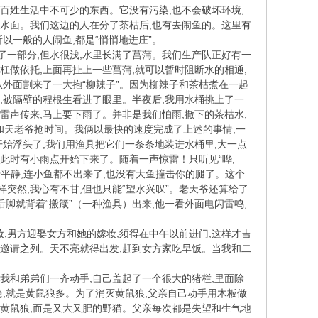
百姓生活中不可少的东西。它没有污染,也不会破坏环境,
浮出水面。我们这边的人在分了茶枯后,也有去闹鱼的。这里有
所以一般的人闹鱼,都是“悄悄地进庄”。
了一部分,但水很浅,水里长满了菖蒲。我们生产队正好有一
杠做依托,上面再扯上一些菖蒲,就可以暂时阻断水的相通,
从外面割来了一大抱“柳辣子”。因为柳辣子和茶枯煮在一起
,被隔壁的程根生看进了眼里。半夜后,我用水桶挑上了一
雷声传来,马上要下雨了。并非是我们怕雨,撒下的茶枯水,
定和天老爷抢时间。我俩以最快的速度完成了上述的事情,一
开始浮头了,我们用渔具把它们一条条地装进水桶里,大一点
此时有小雨点开始下来了。随着一声惊雷！只听见“哗,
平静,连小鱼都不出来了,也没有大鱼撞击你的腿了。这个
样突然,我心有不甘,但也只能“望水兴叹”。老天爷还算给了
后脚就背着“搬箴”（一种渔具）出来,他一看外面电闪雷鸣,
,男方迎娶女方和她的嫁妆,须得在中午以前进门,这样才吉
被邀请之列。天不亮就得出发,赶到女方家吃早饭。当我和二
我和弟弟们一齐动手,自己盖起了一个很大的猪栏,里面除
患,就是黄鼠狼多。为了消灭黄鼠狼,父亲自己动手用木板做
是黄鼠狼,而是又大又肥的野猫。父亲每次都是失望和生气地