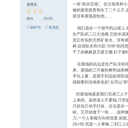
究
一块“风水宝地”。在父母亲和
管理员
网
修的屋里抚育和生了二个儿子,
初没有屋场卖给他……
积分
19191
收听TA
发消息
我们选在一个很平的山坡上,前
生产队的二口大池塘,它的水源
货正价实的天然矿泉水。没有谁
树,征得队长和大队“方特”的同
干了的枫树是又硬又翘,钉子都
在屋场的右边是生产队没有挖成
来。屋场的三方被松树和油茶树
手往上看，是望不到边的溶田连
就能看到当地有名的“太浮山”和
挖屋场地基是我们兄弟三人干的
上来的。虽然请人不要钱,只管饭
只好自己动手打砖。过去是在一
砖。又开始做下一块……这种做
刀,一个人掌握方向和深度,前面
25×35,也是一人掌锹,二