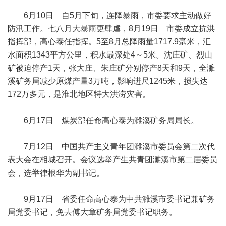
6月10日 自5月下旬，连降暴雨，市委要求主动做好
防汛工作。七八月大暴雨更肆虐，8月19日 市委成立抗洪
指挥部，高心泰任指挥。5至8月总降雨量1717.9毫米，汇
水面积1343平方公里，积水最深处4～5米。沈庄矿、烈山
矿被迫停产1天，张大庄、朱庄矿分别停产8天和9天，全濉
溪矿务局减少原煤产量3万吨，影响进尺1245米，损失达
172万多元，是淮北地区特大洪涝灾害。
6月17日 煤炭部任命高心泰为濉溪矿务局局长。
7月12日 中国共产主义青年团濉溪市委员会第二次代
表大会在相城召开。会议选举产生共青团濉溪市第二届委员
会，选举律根华为副书记。
9月17日 省委任命高心泰为中共濉溪市委书记兼矿务
局党委书记，免去傅大章矿务局党委书记职务。