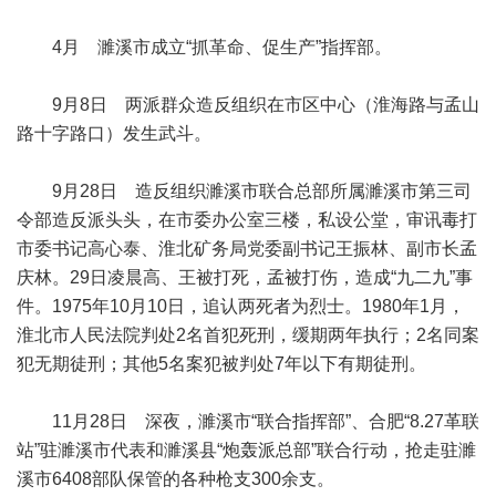
4月 濉溪市成立“抓革命、促生产”指挥部。
9月8日 两派群众造反组织在市区中心（淮海路与孟山
路十字路口）发生武斗。
9月28日 造反组织濉溪市联合总部所属濉溪市第三司
令部造反派头头，在市委办公室三楼，私设公堂，审讯毒打
市委书记高心泰、淮北矿务局党委副书记王振林、副市长孟
庆林。29日凌晨高、王被打死，孟被打伤，造成“九二九”事
件。1975年10月10日，追认两死者为烈士。1980年1月，
淮北市人民法院判处2名首犯死刑，缓期两年执行；2名同案
犯无期徒刑；其他5名案犯被判处7年以下有期徒刑。
11月28日 深夜，濉溪市“联合指挥部”、合肥“8.27革联
站”驻濉溪市代表和濉溪县“炮轰派总部”联合行动，抢走驻濉
溪市6408部队保管的各种枪支300余支。