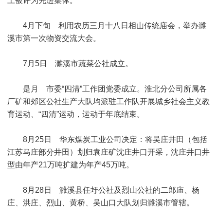
上被评为先进集体。
4月下旬 利用农历三月十八日相山传统庙会，举办濉
溪市第一次物资交流大会。
7月5日 濉溪市蔬菜公社成立。
是月 市委“四清”工作团党委成立。淮北分公司所属各
厂矿和郊区公社生产大队均派驻工作队开展城乡社会主义教
育运动、“四清”运动，运动于年底结束。
8月25日 华东煤炭工业公司决定：将吴庄井田（包括
江苏马庄部分井田）划归袁庄矿沈庄井口开采，沈庄井口井
型由年产21万吨扩建为年产45万吨。
8月28日 濉溪县任圩公社及烈山公社的二郎庙、杨
庄、洪庄、烈山、黄桥、吴山口大队划归濉溪市管辖。