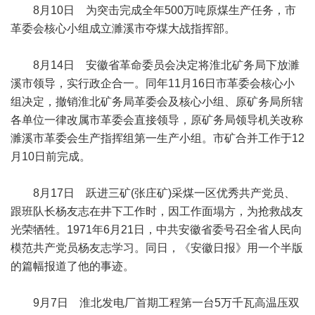
8月10日 为突击完成全年500万吨原煤生产任务，市
革委会核心小组成立濉溪市夺煤大战指挥部。
8月14日 安徽省革命委员会决定将淮北矿务局下放濉
溪市领导，实行政企合一。同年11月16日市革委会核心小
组决定，撤销淮北矿务局革委会及核心小组、原矿务局所辖
各单位一律改属市革委会直接领导，原矿务局领导机关改称
濉溪市革委会生产指挥组第一生产小组。市矿合并工作于12
月10日前完成。
8月17日 跃进三矿(张庄矿)采煤一区优秀共产党员、
跟班队长杨友志在井下工作时，因工作面塌方，为抢救战友
光荣牺牲。1971年6月21日，中共安徽省委号召全省人民向
模范共产党员杨友志学习。同日，《安徽日报》用一个半版
的篇幅报道了他的事迹。
9月7日 淮北发电厂首期工程第一台5万千瓦高温压双