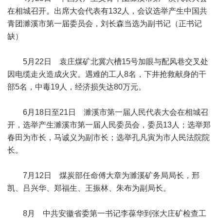
在相城召开。出席大会代表有132人，会议选举产生中国共
青团濉溪市第一届委员会，刘长森当选为副书记（正书记
缺）
5月22日 袁庄煤矿北冀六槽15号加眼与配风巷交叉处
因电缆走火造成火灾。遇难的工人8名，下井抢救献身的干
部5名，中毒19人，经济损失达80万元。
6月18日至21日 濉溪市第一届人民代表大会在相城召
开，选举产生濉溪市第一届人民委员会，委员13人；选举郑
春田为市长，马诚义为副市长；选举孔凡寅为市人民法院院
长。
7月12日 煤炭部任命傅大章为濉溪矿务局局长，邢
凯、吕兴华、郑福生、王振林、朱布为副局长。
8月 中共安徽省委第一书记李葆华到张大庄矿检查工