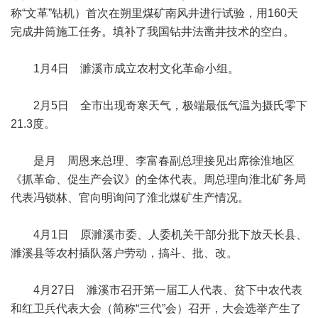
称“文革”钻机）首次在朔里煤矿南风井进行试验，用160天
完成井筒施工任务。填补了我国钻井法凿井技术的空白。
1月4日 濉溪市成立农村文化革命小组。
2月5日 全市出现奇寒天气，极端最低气温为摄氏零下
21.3度。
是月 周恩来总理、李富春副总理接见出席徐淮地区
《抓革命、促生产会议》的全体代表。周总理向淮北矿务局
代表冯锁林、官向明询问了淮北煤矿生产情况。
4月1日 原濉溪市委、人委机关干部分批下放天长县、
濉溪县等农村插队落户劳动，搞斗、批、改。
4月27日 濉溪市召开第一届工人代表、贫下中农代表
和红卫兵代表大会（简称“三代”会）召开，大会选举产生了