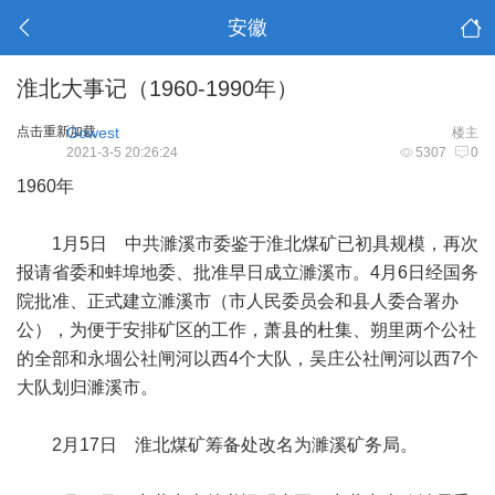
安徽
淮北大事记（1960-1990年）
点击重新加载
Gowest
楼主
2021-3-5 20:26:24
5307
0
1960年
1月5日 中共濉溪市委鉴于淮北煤矿已初具规模，再次
报请省委和蚌埠地委、批准早日成立濉溪市。4月6日经国务
院批准、正式建立濉溪市（市人民委员会和县人委合署办
公），为便于安排矿区的工作，萧县的杜集、朔里两个公社
的全部和永堌公社闸河以西4个大队，吴庄公社闸河以西7个
大队划归濉溪市。
2月17日 淮北煤矿筹备处改名为濉溪矿务局。