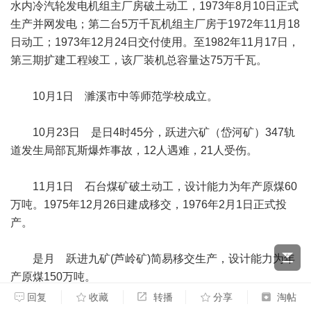
水内冷汽轮发电机组主厂房破土动工，1973年8月10日正式
生产并网发电；第二台5万千瓦机组主厂房于1972年11月18
日动工；1973年12月24日交付使用。至1982年11月17日，
第三期扩建工程竣工，该厂装机总容量达75万千瓦。
10月1日 濉溪市中等师范学校成立。
10月23日 是日4时45分，跃进六矿（岱河矿）347轨
道发生局部瓦斯爆炸事故，12人遇难，21人受伤。
11月1日 石台煤矿破土动工，设计能力为年产原煤60
万吨。1975年12月26日建成移交，1976年2月1日正式投
产。
是月 跃进九矿(芦岭矿)简易移交生产，设计能力为年
产原煤150万吨。
回复
收藏
转播
分享
淘帖