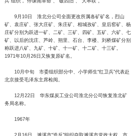
兵”组织，“停课闹革命”、“破四旧”、“大串联”。
9月10日 淮北分公司全面更改所属各矿矿名，烈山
矿、袁庄矿、张大庄矿、朱庄矿、相城孜矿、皇后窑矿、杨
庄矿分别为跃进一矿、二矿、三矿、四矿、五矿、六矿、七
矿、以后的沈庄、芦岭、朔里、石台、李楼、刘桥煤矿分别
称跃进八矿、九矿、十矿、十一矿、十二矿、十三矿。
1971年10月26日又恢复原矿名。
10月中旬 市委组织部分中、小学师生“红卫兵”代表赴
北京接受毛泽东主席检阅。
12月22日 华东煤炭工业公司淮北分公司恢复淮北矿
务局名称。
1967年
2月16日 濉溪市“造反”组织夺取濉溪市党政大权。市