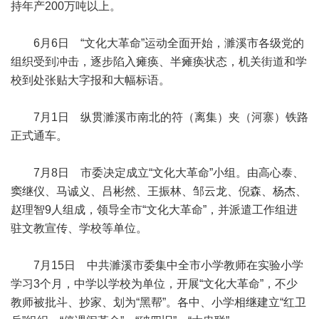
持年产200万吨以上。
6月6日 “文化大革命”运动全面开始，濉溪市各级党的
组织受到冲击，逐步陷入瘫痪、半瘫痪状态，机关街道和学
校到处张贴大字报和大幅标语。
7月1日 纵贯濉溪市南北的符（离集）夹（河寨）铁路
正式通车。
7月8日 市委决定成立“文化大革命”小组。由高心泰、
窦继仪、马诚义、吕彬然、王振林、邹云龙、倪森、杨杰、
赵理智9人组成，领导全市“文化大革命”，并派遣工作组进
驻文教宣传、学校等单位。
7月15日 中共濉溪市委集中全市小学教师在实验小学
学习3个月，中学以学校为单位，开展“文化大革命”，不少
教师被批斗、抄家、划为“黑帮”。各中、小学相继建立“红卫