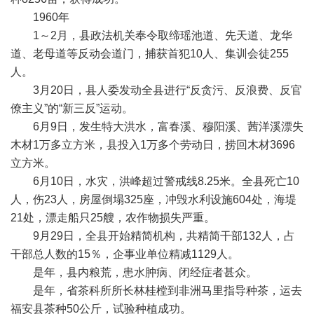
1960年
1～2月，县政法机关奉令取缔瑶池道、先天道、龙华
道、老母道等反动会道门，捕获首犯10人、集训会徒255
人。
3月20日，县人委发动全县进行“反贪污、反浪费、反官
僚主义”的“新三反”运动。
6月9日，发生特大洪水，富春溪、穆阳溪、茜洋溪漂失
木材1万多立方米，县投入1万多个劳动日，捞回木材3696
立方米。
6月10日，水灾，洪峰超过警戒线8.25米。全县死亡10
人，伤23人，房屋倒塌325座，冲毁水利设施604处，海堤
21处，漂走船只25艘，农作物损失严重。
9月29日，全县开始精简机构，共精简干部132人，占
干部总人数的15％，企事业单位精减1129人。
是年，县内粮荒，患水肿病、闭经症者甚众。
是年，省茶科所所长林桂樘到非洲马里指导种茶，运去
福安县茶种50公斤，试验种植成功。