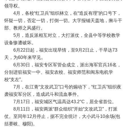
领导权。
4月，各校“红卫兵”组织林立，在“造反有理”的口号下，
怀疑一切，否定一切，打倒一切。大字报铺天盖地，揪斗干
部、教师之风盛行。
5月，造反派相互对立，大打派仗，全县中等学校教学
设备惨遭破坏。
6月22日起，福安出现旱情，至9月2日止，干旱达73
天，为60年来罕见。
6月30日，福安专区军管会成立，派出海军官兵16名，
分别进驻福安一中、福安农校、福安师范和闽东电机学
校“支左”。
7月，在江青“文攻武卫”口号的煽动下，“红卫兵”组织夜
袭福安军分区，造成武斗和流血事件。
7月17日，福安城区气温高达43.2°C，居全省首位。
8月11日，福安两派“群众组织”开始“文攻武卫”，打派
仗。至同年12月停止，据不完全统计，大小武斗10余场(包
括赛岐、穆阳)。