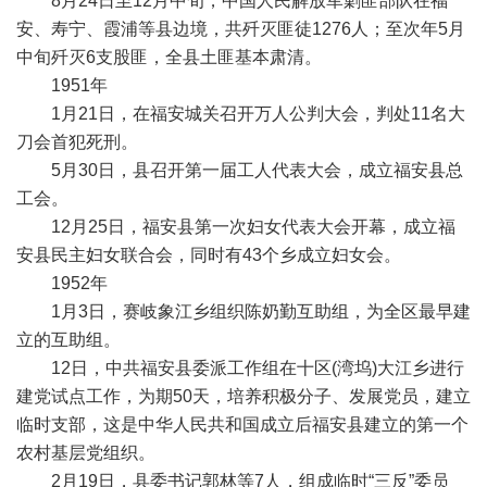
8月24日至12月中旬，中国人民解放军剿匪部队在福
安、寿宁、霞浦等县边境，共歼灭匪徒1276人；至次年5月
中旬歼灭6支股匪，全县土匪基本肃清。
1951年
1月21日，在福安城关召开万人公判大会，判处11名大
刀会首犯死刑。
5月30日，县召开第一届工人代表大会，成立福安县总
工会。
12月25日，福安县第一次妇女代表大会开幕，成立福
安县民主妇女联合会，同时有43个乡成立妇女会。
1952年
1月3日，赛岐象江乡组织陈奶勤互助组，为全区最早建
立的互助组。
12日，中共福安县委派工作组在十区(湾坞)大江乡进行
建党试点工作，为期50天，培养积极分子、发展党员，建立
临时支部，这是中华人民共和国成立后福安县建立的第一个
农村基层党组织。
2月19日，县委书记郭林等7人，组成临时“三反”委员