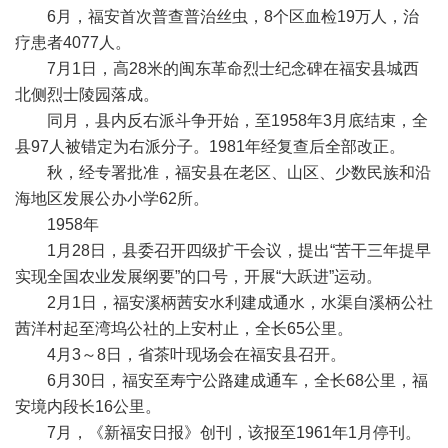
6月，福安首次普查普治丝虫，8个区血检19万人，治
疗患者4077人。
7月1日，高28米的闽东革命烈士纪念碑在福安县城西
北侧烈士陵园落成。
同月，县内反右派斗争开始，至1958年3月底结束，全
县97人被错定为右派分子。1981年经复查后全部改正。
秋，经专署批准，福安县在老区、山区、少数民族和沿
海地区发展公办小学62所。
1958年
1月28日，县委召开四级扩干会议，提出“苦干三年提早
实现全国农业发展纲要”的口号，开展“大跃进”运动。
2月1日，福安溪柄茜安水利建成通水，水渠自溪柄公社
茜洋村起至湾坞公社的上安村止，全长65公里。
4月3～8日，省茶叶现场会在福安县召开。
6月30日，福安至寿宁公路建成通车，全长68公里，福
安境内段长16公里。
7月，《新福安日报》创刊，该报至1961年1月停刊。