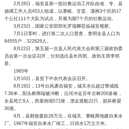
2月28日，福安县第一批社教运动工作队由省、专、县
抽调工作人员453人组成，以赛岐、甘棠、溪柄3个区的17
个公社111个大队为试点，开展为期7个月的社教运动。
3月23日，国家公安部部长罗瑞卿莅临福安视察。
7月1日零时，进行第二次人口普查，查明全县人口为
84555户，322829人。
8月22日，第五届一次县人民代表大会和第三届政协委
员会第一次会议召开，分别选出县长尚凯、政协主席李明
星。
1965年
1月10日，县贫下中农代表会议召开。
8月19日，13号台风袭击福安，城关水位超过警戒线
7.36米，阳头桥两端被冲断，沿河冲走百年古树200多株，
全县死亡9人，房屋倒塌572座，漂走渡船22只，损坏桥梁
30座。
9月，县财政拨款26万元，在城关、赛岐两地建自来水
厂。1967年福安自来水厂竣工，日供水1万立方米。