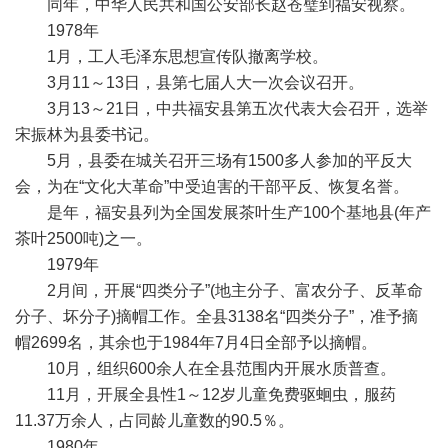
同年，中华人民共和国公安部长赵苍璧到福安视察。
1978年
1月，工人毛泽东思想宣传队撤离学校。
3月11～13日，县第七届人大一次会议召开。
3月13～21日，中共福安县第五次代表大会召开，选举
宋振林为县委书记。
5月，县委在城关召开三场有1500多人参加的平反大
会，为在“文化大革命”中受迫害的干部平反、恢复名誉。
是年，福安县列为全国发展茶叶生产100个基地县(年产
茶叶2500吨)之一。
1979年
2月间，开展“四类分子”(地主分子、富农分子、反革命
分子、坏分子)摘帽工作。全县3138名“四类分子”，准予摘
帽2699名，其余也于1984年7月4日全部予以摘帽。
10月，组织600余人在全县范围内开展水质普查。
11月，开展全县性1～12岁儿童免费驱蛔虫，服药
11.37万余人，占同龄儿童数的90.5％。
1980年