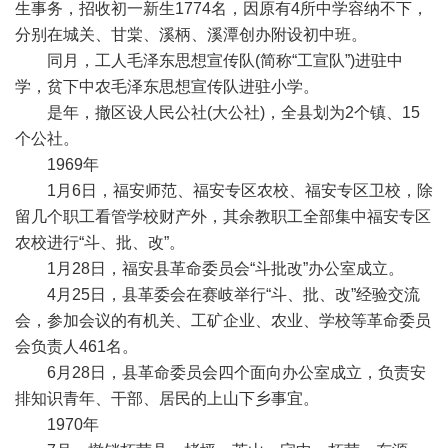
生事务，招收初一新生1774名，因原有4所中学容纳不下，
分别在城关、甘棠、溪柄、溪潭创办附设初中班。
同月，工人毛泽东思想宣传队(简称“工宣队”)进驻中
学，贫下中农毛泽东思想宣传队进驻小学。
是年，撤区设人民公社(大公社)，全县划为2个镇、15
个公社。
1969年
1月6日，福安师范、福安专区农校、福安专区卫校，除
留几个职工看管学校财产外，其余教职工全部集中福安专区
农校进行“斗、批、改”。
1月28日，福安县革命委员会“斗批改”办公室成立。
4月25日，县革委会在赛岐举行“斗、批、改”经验交流
会，参加会议的有机关、工矿企业、农业、学校等革命委员
会负责人461名。
6月28日，县革命委员会四个面向办公室成立，负责安
排知识青年、干部、居民的上山下乡事宜。
1970年