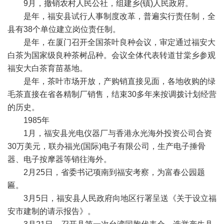
9月，撤销农村人民公社，组建乡(镇)人民政府。
是年，福安县试行人事制度改革，普遍实行责任制，全
县有38个单位建立岗位责任制。
是年，在厦门召开全国茶叶良种会议，审定通过福安大
白茶为国家级良种茶树品种。会议全体代表转道甘棠乡参观
福安大白茶育苗基地。
是年，茶叶市场开放，产购销直接见面，各地收购的绿
毛茶直接在省各精制厂销售，结束30多年来按调拨计划经营
的历史。
1985年
1月，福安县光电仪器厂与香港永光海外投资公司合资
30万美元，联办福光(国际)电子有限公司，生产电子捶骨
器、电子按摩器等销往海外。
2月25日，省委书记项南到福安考察，为富春公园题
匾。
3月5日，福安县人民政府向地区行署呈送《关于设立福
安市建制的请示报告》。