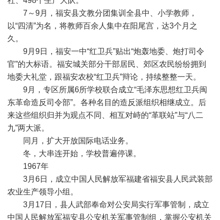
社、498个生产大队。
7～9月，福安县文教分团集训全县中、小学教师，
以“四清”为名，将教师百余人集中在阳尾宫，达3个月之
久。
9月9日，福安一中“红卫兵”贴出“炮轰地委、炮打司令
官”的大标语。福安城关部分干部居民、郊区农民纷纷拥到
地委大礼堂，跟福安农校“红卫兵”辩论，持续整整一天。
9月，专区所属6所学校联合成立“毛泽东思想红卫兵闽
东革命造反司令部”。各种名目的造反派组织相继成立。后
来这些组织归并为观点不同、相互对峙的“革联站”与“八二
九”两大派。
同月，扩大开放国际电话业务。
冬，大串连开始，学校普遍停课。
1967年
3月6日，成立中国人民解放军福建省福安县人民武装部
农业生产领导小组。
3月17日，县人武部奉命对公安局实行军事管制，成立
中国人民解放军福安县公安机关军事管制组，掌握公安机关