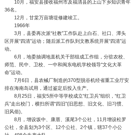
10月，福安县接收福州市及福清县的上山下乡知识青年
36名。
12月，甘棠万亩塘堤修建竣工。
1966年
3月，县委再次派“社教”工作队赴上白石、社口、潭头
区开展“四清”运动；随后派工作队到文教系统开展“四清”运
动。
6月，地委抽调地直机关干部组成工作组，分驻农校、
师范、民中、卫校、一中和闽东电机学校领导“文化大革
命”运动。
7月6日，县农械厂制造的370型脱谷机经省重工业厅安
排在海南岛试用，通过鉴定后投入生产。
8月25日，福安5所中等学校成立“红卫兵”组织，“红卫
兵”走出校门，横扫所谓“四旧”(旧思想、旧文化、旧习惯、
旧风俗)。
8月，增设坂中、康厝、溪尾3个公社，11月增设松罗
公社，全县划为3个区、12个公社、2个镇，辖37个小公