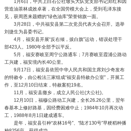
1月6日，中共上白石公社墩头大队党支部书记郑红和因
营造油茶林成效卓著，在全国劳模大会上，受到毛泽东接
见，获周恩来题赠的“绿色油库”荣誉锦旗一面。
3月28日，中共福安县第二次党员代表大会召开。选举
刘捷生为县委书记。
4月，福安县开展“反右倾，拔白旗”运动，错误处理干
部423人。1980年全部予以平反。
5月，福安赛岐至周宁公路通车；7月赛岐至霞浦公路动
工兴建，福安境内长40公里。
9月17日，福安县依照中华人民共和国主席刘少奇发布
的特赦令，由公检法三家组成“福安县特赦办公室”，开展工
作，至12月10日结束，特赦案犯19名。
11月，福安县撤乡，成立人民公社(大公社)。
12月10日，福穆公路动工兴建，全长26.26公里，翌年
春基本上修好路基，因经费困难中止；1984年10月再次动
工，1988年8月1日建成通车。
是年，福安县引种“农林16号”、“陆才130号”早粳稻种播
种8256亩，获得成功。