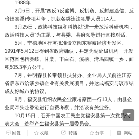
1988年
2月6日，开展“四反”(反赌博、反扒窃、反封建迷信、反
暗娼卖淫)专项斗争，抓获各类违法犯罪人员114人。
3月25日，政协科技组和科协以“进一步放活科研机构，
放活科技人员”为主题，与县委、县府领导进行直接对话。
5月，宁德地区行署批准设立闽东赛岐经济开发区。
1991年5月12日得到省政府确认，并定为副处级机构，开发
区范围包括赛岐、甘棠、下白石、溪柄、湾坞四镇一乡，面
积505.3平方公里。
7月，钟明森县长带领县扶贫办、企业局人员前往江苏
省启东市洽谈乡镇企业有关发展项目，并达成福安与该市结
成友好城市的协议。
8月，福安县组织农民企业家考察团一行13人，由县企
业局牵头赴香港进行自费考察，并洽谈有关业务。
10月15日，召开中国农工民主党福安县第一次党员代
表大会，选举产生福安县第一届委员会。
10月24日，因海埕纠纷，福安下白石镇南浦村被宁德
回复
收藏
转播
分享
淘帖