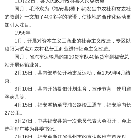
11月22日，县人民政府改称县人民委员会。
同月，毛泽东为《福安县(楼下乡)发生中农社和贫农社
的教训》一文加了400多字的按语，使该地的合作化运动更
加引人注目。
1956年
1月，开展对资本主义工商业的社会主义改造，专区以
穆阳为试点对农村私营工商业进行社会主义改造。
同月，省汽车运输局的第10货车队40辆货车到福安总
站开展运输业务。
2月15日，县内部单位开始肃反运动，至1959年4月结
束。
3月10日，县内开始提倡计划生育，宣传节育，使用避
孕药具等。
4月15日，福安溪柄至霞浦公路竣工通车，福安境内长
27公里。
5月27日，中共福安县第一次党员代表大会召开，会上
选举程广英为县委书记。
7月16日，福安至浙江省温州市的直达客班车首次对