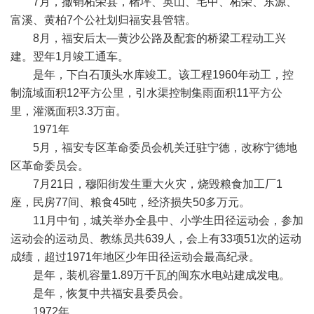
7月，撤销柘荣县，楮坪、英山、宅中、柘荣、东源、
富溪、黄柏7个公社划归福安县管辖。
8月，福安后太—黄沙公路及配套的桥梁工程动工兴
建。翌年1月竣工通车。
是年，下白石顶头水库竣工。该工程1960年动工，控
制流域面积12平方公里，引水渠控制集雨面积11平方公
里，灌溉面积3.3万亩。
1971年
5月，福安专区革命委员会机关迁驻宁德，改称宁德地
区革命委员会。
7月21日，穆阳街发生重大火灾，烧毁粮食加工厂1
座，民房77间、粮食45吨，经济损失50多万元。
11月中旬，城关举办全县中、小学生田径运动会，参加
运动会的运动员、教练员共639人，会上有33项51次的运动
成绩，超过1971年地区少年田径运动会最高纪录。
是年，装机容量1.89万千瓦的闽东水电站建成发电。
是年，恢复中共福安县委员会。
1972年