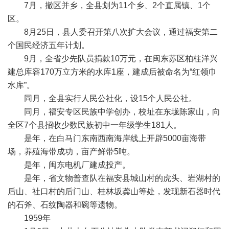
7月，撤区并乡，全县划为11个乡、2个直属镇、1个
区。
8月25日，县人委召开第八次扩大会议，通过福安第二
个国民经济五年计划。
9月，全省少先队员捐款10万元，在闽东苏区柏柱洋兴
建总库容170万立方米的水库1座，建成后被命名为“红领巾
水库”。
同月，全县实行人民公社化，设15个人民公社。
同月，福安专区民族中学创办，校址在东垅陈家山，向
全区7个县招收少数民族初中一年级学生181人。
是年，在白马门东南西南海岸线上开辟5000亩海带
场，养殖海带成功，亩产鲜带5吨。
是年，闽东电机厂建成投产。
是年，省文物普查队在福安县城山村的虎头、岩湖村的
后山、社口村的后门山、桂林坂龚山等处，发现新石器时代
的石斧、石纹陶器和碗等遗物。
1959年