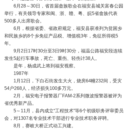
6月28～30日，省首届畲族歌会在福安县城关富春公园
举行，有关领导专家和闽、浙、赣、粤、皖5省畲族代表
500多人出席歌会。
6月，根据省委、省政府规定，福安县获准列为贫困乡
和民族乡的8个乡免征产品税、增值税3年，免征所得税5
年。
9月2日17时30分至3日9时30分，福温公路福安段连续
发生5起行车事故，死亡、重伤、轻伤计38人。
是年，杨成武上将到福安视察。
1987年
1月12日，下白石街发生大火，烧房64幢232间，受灾
54户268人，经济损失100多万元。
2月，福安电子报警器厂FAM-2系列微波报警器被评为
省优秀新产品。
5～11月，县内成立“工程技术”等6个初级职务评审委员
会，对1307名专业技术干部进行专业技术职务评聘。
8月，赛岐大桥正式动工兴建。