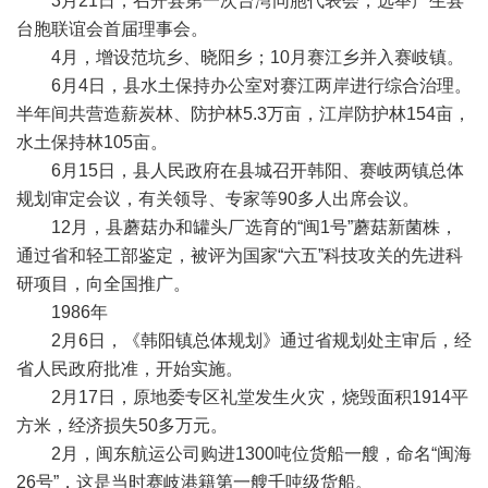
3月21日，召开县第一次台湾同胞代表会，选举产生县
台胞联谊会首届理事会。
4月，增设范坑乡、晓阳乡；10月赛江乡并入赛岐镇。
6月4日，县水土保持办公室对赛江两岸进行综合治理。
半年间共营造薪炭林、防护林5.3万亩，江岸防护林154亩，
水土保持林105亩。
6月15日，县人民政府在县城召开韩阳、赛岐两镇总体
规划审定会议，有关领导、专家等90多人出席会议。
12月，县蘑菇办和罐头厂选育的“闽1号”蘑菇新菌株，
通过省和轻工部鉴定，被评为国家“六五”科技攻关的先进科
研项目，向全国推广。
1986年
2月6日，《韩阳镇总体规划》通过省规划处主审后，经
省人民政府批准，开始实施。
2月17日，原地委专区礼堂发生火灾，烧毁面积1914平
方米，经济损失50多万元。
2月，闽东航运公司购进1300吨位货船一艘，命名“闽海
26号”，这是当时赛岐港籍第一艘千吨级货船。