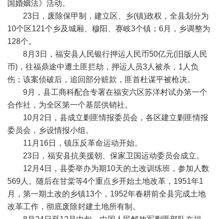
国婚姻法》活动。
23日，废除保甲制，建立区、乡(镇)政权，全县划分为
10个区121个乡及城厢、穆阳、赛岐3个镇；6月，乡调整为
128个。
8月3日，福安县人民银行押运人民币50亿元(旧版人民
币)，往福鼎途中遭土匪拦劫，押运人员3人被杀，1人负
伤；该案侦破后，追回部分赃款，匪首杜谋平被枪决。
9月，县工商科配合专署在福安六区苏洋村试办第一个
合作社，为全区第一个基层供销社。
10月2日，县成立剿匪情报委员会，各区建立剿匪情报
委员会，乡设情报小组。
11月16日，镇压反革命运动开始。
23日，福安县抗美援朝、保家卫国运动委员会成立。
12月4日，县委举办为期10天的土改训练班，参加人数
569人。随后在甘棠等4个重点乡开始土地改革，1951年1
月，第一期土改的乡镇13个，1952年春耕前全县完成土地
改革工作，彻底废除封建土地所有制。