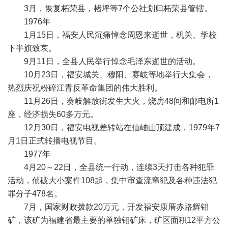
3月，恢复柘荣县，楮坪等7个公社划归柘荣县管辖。
1976年
1月15日，福安人民沉痛悼念周恩来逝世，机关、学校
下半旗致哀。
9月11日，全县人民举行悼念毛泽东逝世的活动。
10月23日，福安城关、穆阳、赛岐等地举行大集会，
热烈庆祝粉碎江青反革命集团的伟大胜利。
11月26日，赛岐解放街发生大火，烧房48间和邮电所1
座，经济损失60多万元。
12月30日，福安电视差转站在仙岫山顶建成，1979年7
月1日正式转播电视节目。
1977年
4月20～22日，全县统一行动，连续3天打击各种犯罪
活动，侦破大小案件108起，集中审查流窜犯及各种违法犯
罪分子478名。
7月，国家财政拨款20万元，开发福安康厝赤路辉钼
矿，该矿为福建省最主要的单独钼矿床，矿区面积12平方公