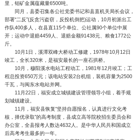
里，钼矿金属蕴藏量6500吨。
同月，县委召集各公社党委书记和县直机关局长会议，
部署“二反”(反贪污盗窃，反投机倒把)运动，10月初派出工
作队400多人，在县直115个单位、公社属90个单位中展
开；运动中退赔4459人、退赔金额91438元、粮食1772公
斤。
10月1日，溪潭双峰大桥动工修建，1978年10月12日
竣工，全长320米，是福安最长的一座石拱桥。
10月，穆阳溪水电站工程动工，1981年12月竣工；工
程总投资650万元；该电站安装2台机组，装机容量为2500
千瓦，与闽东水电站并网。
11月22日，福安成立城镇建设管理领导小组，着手规
划城镇建设。
11月，福安县恢复“坚持自愿报名，认真进行文化考
核，择优录取”的高考制度，县成立高等院校招生委员会和
办公室，全县报考人数达4632人。是中华人民共和国成立
后高考考生最多的一年。