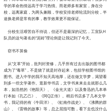
学的革命热情远高于学习热情。而老师多有家室，身在分
校，远离家庭，为两头兼顾，学校安排老师轮流到分校，半
途换老师是常有的事，教学效果更不能保证。
分校生活艰苦自不待说，但还不是最深的记忆，工宣队H
队员的这句著名的“泥砖”理论倒是让我记到了今天。
窃书不算偷
从“文革”开始，批判封资修，几乎所有过去出版的图书都
成为了“毒草”，不是烧了就是封存起来，包括学校图书馆的
图书。进入中学的我不知天高地厚，还在做文学梦，渴望看
到多一些文学著作。逛新华书店，文学书来来去去就那么几
本，如浩然的《艳阳天》、《金光大道》以及鲁迅的几本单
行本如《孔乙己》、《阿Q正传》。稍后书店多了几本文学
书，我记得的有《牛田洋》、《虹南作战史》、《沸腾的群
山》、《雷锋的故事》等，总之屈指可数，看下去也没什么