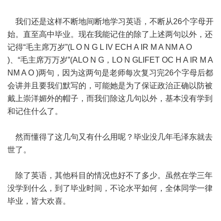
我们还是这样不断地间断地学习英语，不断从26个字母开
始。直至高中毕业。现在我能记住的除了上述两句以外，还
记得“毛主席万岁”(L O N G L IV ECH A IR M A NM A O
)、“毛主席万万岁”(ALO N G，LO N GLIFET OC H A IR M A
NM A O )两句，因为这两句是老师每次复习完26个字母后都
会讲并且要我们默写的，可能她是为了保证政治正确以防被
戴上崇洋媚外的帽子，而我们除这几句以外，基本没有学到
和记住什么了。
然而懂得了这几句又有什么用呢？毕业没几年毛泽东就去
世了。
除了英语，其他科目的情况也好不了多少。虽然在学三年
没学到什么，到了毕业时间，不论水平如何，全体同学一律
毕业，皆大欢喜。