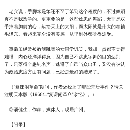
老实说，手脚笨是笨还不至于笨到这个程度的，不过舞蹈
真不是我想学的。更重要的是，这些效忠的舞蹈，无非是双
手捧着胸前的心，献给天上的太阳，而太阳就是伟大的领袖
毛泽东。看起来完全没有美感，从里到外都觉得难受。
事后虽经常被教我跳舞的女同学讥笑，我却一点都不觉得
难堪，内心还洋洋得意，因为自己不跳忠字舞的目的达到
了，只落得个愚钝名声，逃避了自己当众出丑，又没有被认
为政治态度方面有问题，已经是最好的结果了。
（“复课闹革命”期间，作者还经历了哪些荒唐事件？请关
注明天本版《1968年“复课闹革命”杂忆》。）
◎潘健生，作家，媒体人，现居广州。
【附录】