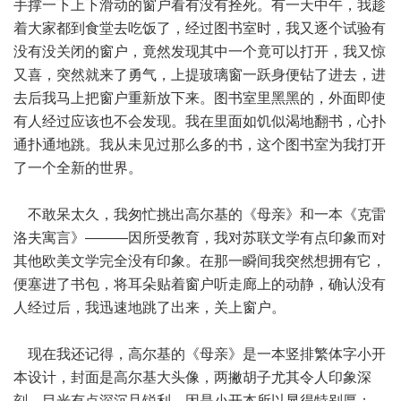
手撑一下上下滑动的窗户看有没有拴死。有一天中午，我趁
着大家都到食堂去吃饭了，经过图书室时，我又逐个试验有
没有没关闭的窗户，竟然发现其中一个竟可以打开，我又惊
又喜，突然就来了勇气，上提玻璃窗一跃身便钻了进去，进
去后我马上把窗户重新放下来。图书室里黑黑的，外面即使
有人经过应该也不会发现。我在里面如饥似渴地翻书，心扑
通扑通地跳。我从未见过那么多的书，这个图书室为我打开
了一个全新的世界。
不敢呆太久，我匆忙挑出高尔基的《母亲》和一本《克雷
洛夫寓言》———因所受教育，我对苏联文学有点印象而对
其他欧美文学完全没有印象。在那一瞬间我突然想拥有它，
便塞进了书包，将耳朵贴着窗户听走廊上的动静，确认没有
人经过后，我迅速地跳了出来，关上窗户。
现在我还记得，高尔基的《母亲》是一本竖排繁体字小开
本设计，封面是高尔基大头像，两撇胡子尤其令人印象深
刻，目光有点深沉且锐利。因是小开本所以显得特别厚；