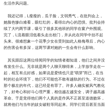
生活作风问题。
我还记得，L瘦瘦的，瓜子脸，文弱秀气，在批判会上，
她脸色惨白难看，眼红红的，看得出内心的恐惧。批判会持
续了大约两节课，吸引了很多其他班的同学在窗户外围观。
完了，L流着眼泪低着头走出校门，并从此在同学中抬不起
头来。很难想象一个花季少女在受到如此人格侮辱后，内心
的伤害会有多深，这两节课对她的一生会有什么影响。
其实跟踪这两位绯闻同学的知情者都知道，他们之间并没
有发生什么。无非就是两个人聊天聊得来，上学放学走在一
起，相互有点好感，如果说是爱情也只是“萌芽”而已，在当
时的社会环境下，他们不可能也不敢有越轨的行为。不过在
那个极左的年代，这已经是有罪了。许多人确实被风气教化
了，好奇心和好斗心理严重，相信越左越安全，调子越高越
革命。于是觉得他们两个人真的是作风不正甚至道德败坏，
就将他们与当年的妓女破鞋等同起来。同学们背后甚至当面