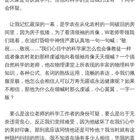
会怀疑。
让我记忆最深的一幕，是学农在从化农村的一间破旧的房
间里，因为房子低矮，为了看清领袖的肖像，W老师带领我
们跪着，在油灯昏暗中神情严肃认真地一句一句喊：“敬
祝……敬祝……”我们心目中的科学家怎么也会像教徒一样
或者像农村老妇那样虔诚地向着领袖肖像天天领喊？一个搞
自然科学的老师，他在物理课堂上所表现的丰富的物理科学
知识，各种公式、名词的熟练运用，流畅的表达，令我们佩
服至极，他怎么会相信人可以万寿无疆或永远健康呢？如果
不相信，那他为什么在领喊时那么虔诚，小心翼翼，一字一
板？
要么是这位老师的科学工作者的身份可疑，要么是出于无
奈违背良心。反正我们觉得难受，因为他破坏了在我们心中
的美好印象。那到底应该同情他还是可怜他？我当时就有这
种隐约纠结的想法。我不知道在场有多少人相信，凭我的直