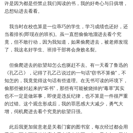
许是因为都是些禁止我们阅读的书，我的好奇心与日俱增，
总想钻进去看看。
我当时在校也算是一位乖巧的学生，学习成绩也还好，还
当着排长(即现在的班长)。虽一直想偷偷地溜进去看个究
竟，但不敢行动，因为我知道，如果偷爬进去，被老师发现
了，我这名好学生、班排干部将会身败名裂。
但偷爬进去的欲望却怎么也驱赶不去。有一天看了鲁迅的
《孔乙己》，记得了孔乙己说过的一句话“窃书不算偷”，不
知怎的，我竟觉得这句话有些道理。在无书可读的环境下，
偷那些被封起来的“坏书”，那些有可能被烧掉的“毒草”其实
也不一定是做坏事，即使是违反纪律，也不算是一件很严重
的过错。这个观念形成后，我的罪恶感大大减少，勇气大
增，伺机爬进去看个究竟的欲望日强。
此后我更加留意老是关着门窗的图书室，每次经过都会用