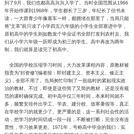
到了9月，我们也都高高兴兴入学了。当时全国范围从1966
年开始停课到1968年，学生都长了三岁，年纪长了但书未
读，一大群青少年像塞车一样，都拥堵在那里了，当局只能
将“文革”前只读了小学四五六年级的小学生全部塞进中学，
原初高中的学生则如数发个毕业证书全部打发到农村去。我
们从小学六年级一跃即成为初三的学生。高中再改为两年
制，我们就算是读完了初高中。
全国的学校压缩学习时间，大力改革课程内容，原教材被
指责为“封资修”(编者按：即封建主义、资本主义、修正主
义)，全部不用了。当局匆忙印制了一批临时的紧贴现实政
治的教材。不过，即使是这些简了又简的教材，还是没有规
范的课时确保完成。初中高中仅三年时间，本来时间就不
多，频繁安排外出学工、学农、建分校、放寒暑假等，真正
在学校学习的就更少了。更严重的是，这一系列社会性的活
动，把学习的时间切成一段一段，不断被打断，完全没有连
贯性，学习效果更差。1971年，号称高中毕业的我们，实