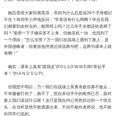
她总觉得大家轻视英语，否则为什么总是连26个字母都记
不住？有同学小声地反问：“学英语有什么用啊？毕业后我
们都要到农村去的，能用得上吗？过几年不全都还给老师了
吗？”老师一下子确实答不上来，但她灵机一动，也找到了
一个理由：“怎么没用？万一我们在战场上遇到了敌人，是
外国侵略者，你要抓他俘虏总得说两句吧，这两句课本上就
有啊！”
确实，课本上真有“跟我走”(FO L-LO W M E)和“举起手
来！”(H A N D S U P)。
但我想不明白，万一我们在战场上英勇杀敌但寡不敌众，
不幸腿被打伤了，跑不了，想自杀但手中的枪弹已尽，面对
敌人我们该说什么呢？这只是我在内心突然掠过的一个怪念
头，在当时是绝不敢透露出来。不但不敢向老师说，也不敢
向同学们说的。