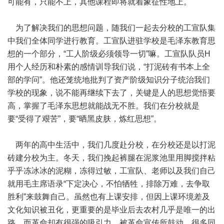
可能有，只能不上，其他课程即将就着象征性地上。
为了解决我们的思想问题，随我们一起去分校的工宣队集
中我们全体同学进行教育。工宣队进驻学校是毛泽东教育思
想的一个部分，“工人阶级必须领导一切”嘛。工宣队队员H
用个人经历和朴素的感情训导我们说，“打泥砖有书本上全
部的学问”。他还笼统地批判了资产阶级知识分子统治我们
学校的现象，说不能再继续下去了，关键是人的思想觉悟要
高，掌握了毛泽东思想就能战无不胜。我们在分校就是
要“受得了艰苦”，要“晒黑皮肤，炼红思想”。
两年的高中生活中，我们几度赴分校，在分校还是以打泥
砖建分校为主。冬天，我们挽起裤腿在泥浆池里用脚搅拌粘
乎乎冻冰冰的泥糊，冻得过敏，工宣队、老师以及我们自己
就用毛主席语录“下定决心，不怕牺牲，排除万难，去争取
胜利”来鼓舞自己。虽然也有上课安排，但因上课环境差及
文化知识被丑化，更重要的是毕业后去农村几乎是唯一的出
路，而革命却有很强的吸引力，被革命宣传所鼓动，很多同