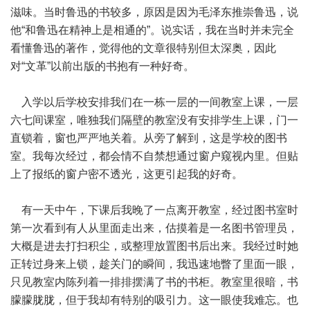
滋味。当时鲁迅的书较多，原因是因为毛泽东推崇鲁迅，说
他“和鲁迅在精神上是相通的”。说实话，我在当时并未完全
看懂鲁迅的著作，觉得他的文章很特别但太深奥，因此
对“文革”以前出版的书抱有一种好奇。
入学以后学校安排我们在一栋一层的一间教室上课，一层
六七间课室，唯独我们隔壁的教室没有安排学生上课，门一
直锁着，窗也严严地关着。从旁了解到，这是学校的图书
室。我每次经过，都会情不自禁想通过窗户窥视内里。但贴
上了报纸的窗户密不透光，这更引起我的好奇。
有一天中午，下课后我晚了一点离开教室，经过图书室时
第一次看到有人从里面走出来，估摸着是一名图书管理员，
大概是进去打扫积尘，或整理放置图书后出来。我经过时她
正转过身来上锁，趁关门的瞬间，我迅速地瞥了里面一眼，
只见教室内陈列着一排排摆满了书的书柜。教室里很暗，书
朦朦胧胧，但于我却有特别的吸引力。这一眼使我难忘。也