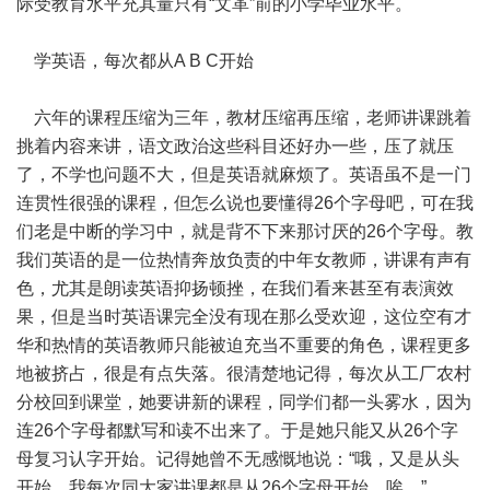
际受教育水平充其量只有“文革”前的小学毕业水平。
学英语，每次都从A B C开始
六年的课程压缩为三年，教材压缩再压缩，老师讲课跳着
挑着内容来讲，语文政治这些科目还好办一些，压了就压
了，不学也问题不大，但是英语就麻烦了。英语虽不是一门
连贯性很强的课程，但怎么说也要懂得26个字母吧，可在我
们老是中断的学习中，就是背不下来那讨厌的26个字母。教
我们英语的是一位热情奔放负责的中年女教师，讲课有声有
色，尤其是朗读英语抑扬顿挫，在我们看来甚至有表演效
果，但是当时英语课完全没有现在那么受欢迎，这位空有才
华和热情的英语教师只能被迫充当不重要的角色，课程更多
地被挤占，很是有点失落。很清楚地记得，每次从工厂农村
分校回到课堂，她要讲新的课程，同学们都一头雾水，因为
连26个字母都默写和读不出来了。于是她只能又从26个字
母复习认字开始。记得她曾不无感慨地说：“哦，又是从头
开始。我每次同大家讲课都是从26个字母开始，唉。”