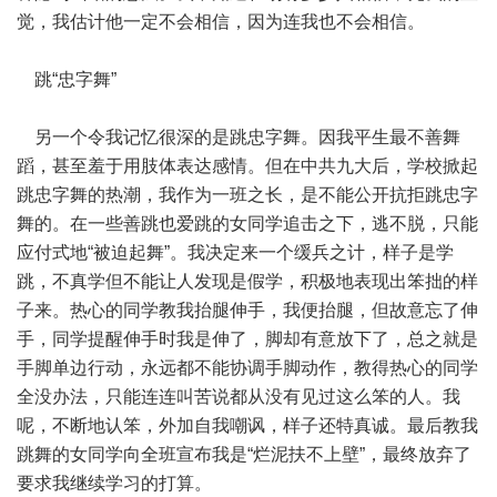
觉，我估计他一定不会相信，因为连我也不会相信。
跳“忠字舞”
另一个令我记忆很深的是跳忠字舞。因我平生最不善舞
蹈，甚至羞于用肢体表达感情。但在中共九大后，学校掀起
跳忠字舞的热潮，我作为一班之长，是不能公开抗拒跳忠字
舞的。在一些善跳也爱跳的女同学追击之下，逃不脱，只能
应付式地“被迫起舞”。我决定来一个缓兵之计，样子是学
跳，不真学但不能让人发现是假学，积极地表现出笨拙的样
子来。热心的同学教我抬腿伸手，我便抬腿，但故意忘了伸
手，同学提醒伸手时我是伸了，脚却有意放下了，总之就是
手脚单边行动，永远都不能协调手脚动作，教得热心的同学
全没办法，只能连连叫苦说都从没有见过这么笨的人。我
呢，不断地认笨，外加自我嘲讽，样子还特真诚。最后教我
跳舞的女同学向全班宣布我是“烂泥扶不上壁”，最终放弃了
要求我继续学习的打算。