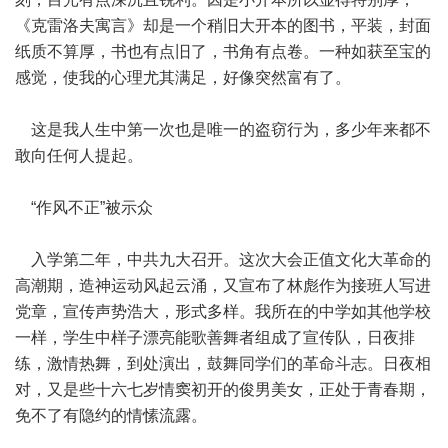
《克雷洛夫寓言》却是一个稍旧大开本的图书，平装，封面
纸质不算厚，书也有点旧了，书角有点卷。一种如获至宝的
感觉，使我的心理尤其满足，好像突然富有了。
这是我人生中第一次也是唯一的盗窃行为，多少年来都不
敢向任何人提起。
“作风不正”被示众
入学第二年，中共九大召开。这次大会正值文化大革命的
高潮期，造神运动风起云涌，又宣布了林彪作为接班人写进
党章，宣传声势浩大，形式多样。我所在的中学如其他学校
一样，学生中样子漂亮能歌善舞者组成了宣传队，日夜排
练，激情热舞，到处演出，鼓舞同学们的革命斗志。日夜相
对，又是些十六七岁情窦初开的俊男美女，正处于青春期，
免不了有隐约的情愫流露。