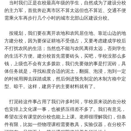
当时我们正是在校最高年级的学生，自然成为了建设分校
的主力军，首批奔赴离市区不算太远但也不算近、交通不便
需乘火车再步行几个小时的城市北部山区建设分校。
按规划，我们要在离开农地和农民居住地、靠近山边的地
方建分校，因为要保证耕地不受侵占，又要考虑建成学校后
不打扰农民的生活；当然也不能与农民离得太远，否则学生
的生活不方便。建分校首先需要砖头，买吧，学校没那么多
钱，上级也不会有太多拨款，我们先要做的事是打泥砖，具
体任务就是，寻找粘度合适的泥土，翻掘、泡浸，泡到一定
的时候用脚去踩踏成浆，然后倒进预先制定的木制方格中定
型、晾干。这样，建房子的主要材料就有了。
打泥砖这件事占用了我们许多时间，学校原来说的在分校
也安排上文化课一事，也被挤压得差不多了。我们有意见，
希望在没有课堂的分校也能上上课。老师很理解我们，但条
件有限，比如一些物理课程需要教具，实验仪器，在分校不