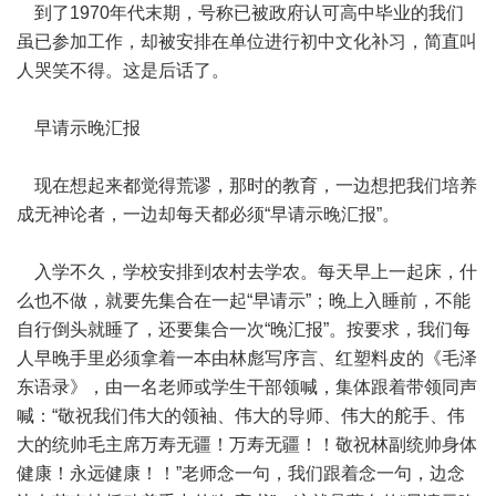
到了1970年代末期，号称已被政府认可高中毕业的我们
虽已参加工作，却被安排在单位进行初中文化补习，简直叫
人哭笑不得。这是后话了。
早请示晚汇报
现在想起来都觉得荒谬，那时的教育，一边想把我们培养
成无神论者，一边却每天都必须“早请示晚汇报”。
入学不久，学校安排到农村去学农。每天早上一起床，什
么也不做，就要先集合在一起“早请示”；晚上入睡前，不能
自行倒头就睡了，还要集合一次“晚汇报”。按要求，我们每
人早晚手里必须拿着一本由林彪写序言、红塑料皮的《毛泽
东语录》，由一名老师或学生干部领喊，集体跟着带领同声
喊：“敬祝我们伟大的领袖、伟大的导师、伟大的舵手、伟
大的统帅毛主席万寿无疆！万寿无疆！！敬祝林副统帅身体
健康！永远健康！！”老师念一句，我们跟着念一句，边念