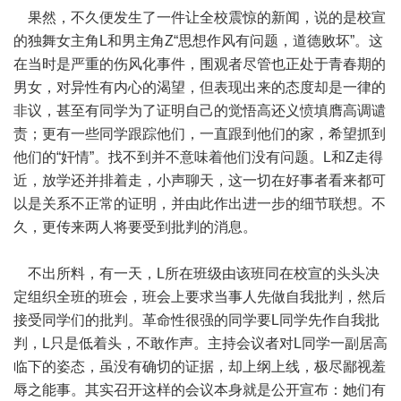
果然，不久便发生了一件让全校震惊的新闻，说的是校宣
的独舞女主角L和男主角Z“思想作风有问题，道德败坏”。这
在当时是严重的伤风化事件，围观者尽管也正处于青春期的
男女，对异性有内心的渴望，但表现出来的态度却是一律的
非议，甚至有同学为了证明自己的觉悟高还义愤填膺高调谴
责；更有一些同学跟踪他们，一直跟到他们的家，希望抓到
他们的“奸情”。找不到并不意味着他们没有问题。L和Z走得
近，放学还并排着走，小声聊天，这一切在好事者看来都可
以是关系不正常的证明，并由此作出进一步的细节联想。不
久，更传来两人将要受到批判的消息。
不出所料，有一天，L所在班级由该班同在校宣的头头决
定组织全班的班会，班会上要求当事人先做自我批判，然后
接受同学们的批判。革命性很强的同学要L同学先作自我批
判，L只是低着头，不敢作声。主持会议者对L同学一副居高
临下的姿态，虽没有确切的证据，却上纲上线，极尽鄙视羞
辱之能事。其实召开这样的会议本身就是公开宣布：她们有