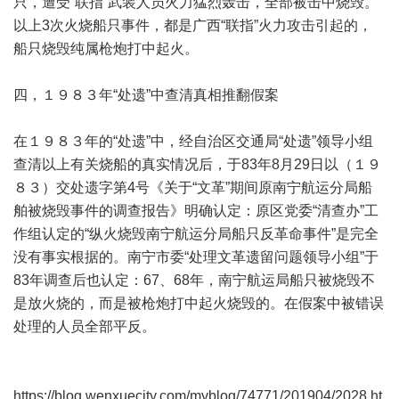
只，遭受“联指”武装人员火力猛烈轰击，全部被击中烧毁。
以上3次火烧船只事件，都是广西“联指”火力攻击引起的，
船只烧毁纯属枪炮打中起火。
四，１９８３年“处遗”中查清真相推翻假案
在１９８３年的“处遗”中，经自治区交通局“处遗”领导小组
查清以上有关烧船的真实情况后，于83年8月29日以（１９
８３）交处遗字第4号《关于“文革”期间原南宁航运分局船
舶被烧毁事件的调查报告》明确认定：原区党委“清查办”工
作组认定的“纵火烧毁南宁航运分局船只反革命事件”是完全
没有事实根据的。南宁市委“处理文革遗留问题领导小组”于
83年调查后也认定：67、68年，南宁航运局船只被烧毁不
是放火烧的，而是被枪炮打中起火烧毁的。在假案中被错误
处理的人员全部平反。
https://blog.wenxuecity.com/myblog/74771/201904/2028.ht