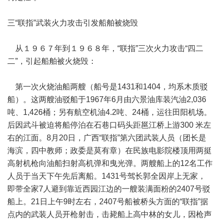
三“联指”武装火力攻击引发船舶被烧毁
从１９６７年到１９６８年，“联指”三次火力攻击“四二
二”，引起船舶被火烧毁：
第一次火烧油船两艘（船号是1431和1404，均系木质驳
船）。这两艘油驳船于1967年6月由六景油库装汽油2,036
吨、1,426桶；另有航空机油4.2吨、24桶，运往田阳机场。
后因武斗被迫将船停泊在石巷口码头距邕江桥上游300 米左
右的江面。8月20日，广西“联指”第六团武装人员（团长是
海滨，四中教师；政委是莫有章）在民族电影院楼顶用两挺
高射机枪向油船扫射高机弹和曳光弹。两艘船上的12名工作
人员于当天下午先后离船。1431号驾长郭全因岸上无家，
即带全家7人避到靠近西园江边的一艘装满面粉的2407号驳
船上。21日上午9时左右，2407号船被桥头方面的“联指”据
点内的武装人员开枪射击，击毙船上高中林的女儿，因枪声