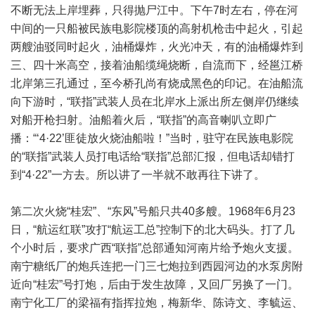
不断无法上岸埋葬，只得抛尸江中。下午7时左右，停在河
中间的一只船被民族电影院楼顶的高射机枪击中起火，引起
两艘油驳同时起火，油桶爆炸，火光冲天，有的油桶爆炸到
三、四十米高空，接着油船缆绳烧断，自流而下，经邕江桥
北岸第三孔通过，至今桥孔尚有烧成黑色的印记。在油船流
向下游时，“联指”武装人员在北岸水上派出所左侧岸仍继续
对船开枪扫射。油船着火后，“联指”的高音喇叭立即广
播：“‘4·22’匪徒放火烧油船啦！”当时，驻守在民族电影院
的“联指”武装人员打电话给“联指”总部汇报，但电话却错打
到“4·22”一方去。所以讲了一半就不敢再往下讲了。
第二次火烧“桂宏”、“东风”号船只共40多艘。1968年6月23
日，“航运红联”攻打“航运工总”控制下的北大码头。打了几
个小时后，要求广西“联指”总部通知河南片给予炮火支援。
南宁糖纸厂的炮兵连把一门三七炮拉到西园河边的水泵房附
近向“桂宏”号打炮，后由于发生故障，又回厂另换了一门。
南宁化工厂的梁福有指挥拉炮，梅新华、陈诗文、李毓运、