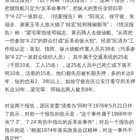
查情况报告》（以下简称《情况报告》）。这两个报告，均
把烧毁船只定为“反革命事件”，把纵火的责任全部归罪
于“4·22”一派群众。《结案报告》称：“田润义、徐守俊、朱
福全、谢家玉等人放火烧了‘桂宏’轮和辣椒船等”；《情况报
告》称：“梁宅翠指使邓福志、黄石两人去烧油船。”从而把
一些参加“4·22”的群众打成“反革命纵火犯”。经原“区清办”工
作组认定：策划、指挥、纵火烧船作案人员共38名（均系参
加“4·22”一派群众组织人员）。其中属于交通系统的25名
（干部10名、工人15名），这25名人员中已死亡或下落不
明10名，活着的15名。他们都先后被长期关押，多的长达8
年，短的也有2、3年以上。如徐守俊在区公安厅看守所关押
长达10年，梁宅翠、邓福志两人被关8年。
对这两个报告，原区党委“清查办”同时于1976年5月21日作
了批示，对前一个报告的批示是：“这个事件属于1968年中
央“7·3”、‘7·24’布告中指出的反革命事件”；对后一个报告的
指示则是：“根据1974年落实政策会议精神，对这一事件不
再定性”。