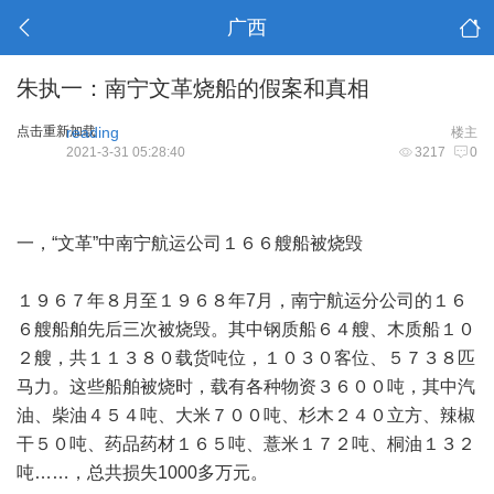
广西
朱执一：南宁文革烧船的假案和真相
点击重新加载
reading
楼主
2021-3-31 05:28:40
3217
0
一，“文革”中南宁航运公司１６６艘船被烧毁
１９６７年８月至１９６８年7月，南宁航运分公司的１６
６艘船舶先后三次被烧毁。其中钢质船６４艘、木质船１０
２艘，共１１３８０载货吨位，１０３０客位、５７３８匹
马力。这些船舶被烧时，载有各种物资３６００吨，其中汽
油、柴油４５４吨、大米７００吨、杉木２４０立方、辣椒
干５０吨、药品药材１６５吨、薏米１７２吨、桐油１３２
吨……，总共损失1000多万元。