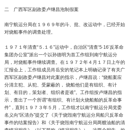
二 广西军区副政委卢继昌泡制假案
南宁航运分局在１９６９年的斗、批、改运动中，已经开始
对烧船事件的调查处理。
１９７１年清查“５.１６”运动中，自治区“清查‘5·16’反革命
集团办公室”派出一个以孙德明为首工作组到南宁航运分
局，对烧船事件继续调查。在１９７２年４月１７日上午的
汇报会上，工作组成员肖岳安的笔记本上明确记录了有关广
西军区副政委卢继昌对此案的指示，卢继昌说：“烧船案应
分清主犯、从犯、受蒙蔽的， 烧船他们是有组织、有计
划、有目的，策划者、组织者是谁”。工作组按卢继昌的指
示，查出了一个所谓“有组织、有计划火烧船舶的反革命事
件”，直到１９７３年５月，工作组才以南宁航运分局党委
名义向“区清办”提交了《关于烧毁南宁航运分局船只反革命
事件的结案报告》和《关于烧毁南宁航运分局两艘油船的清