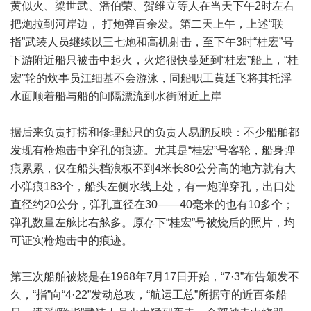
黄似火、梁世武、潘伯荣、贺维立等人在当天下午2时左右
把炮拉到河岸边， 打炮弹百余发。第二天上午，上述“联
指”武装人员继续以三七炮和高机射击，至下午3时“桂宏”号
下游附近船只被击中起火，火焰很快蔓延到“桂宏”船上，“桂
宏”轮的炊事员江细基不会游泳，同船职工黄廷飞将其托浮
水面顺着船与船的间隔漂流到水街附近上岸
据后来负责打捞和修理船只的负责人易鹏反映：不少船舶都
发现有枪炮击中穿孔的痕迹。尤其是“桂宏”号客轮，船身弹
痕累累，仅在船头档浪板不到4米长80公分高的地方就有大
小弹痕183个，船头左侧水线上处，有一炮弹穿孔，出口处
直径约20公分，弹孔直径在30——40毫米的也有10多个；
弹孔数量左舷比右舷多。原存下“桂宏”号被烧后的照片，均
可证实枪炮击中的痕迹。
第三次船舶被烧是在1968年7月17日开始，“7·3”布告颁发不
久，“指”向“4·22”发动总攻，“航运工总”所据守的近百条船