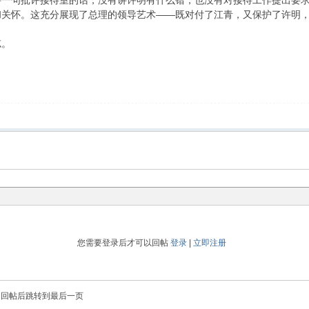
讲一句批评接待室的话，没有讲许明有什么错，也没有对接待工作提出要
和关怀。这充分展现了总理的领导艺术——既对付了江青，又保护了许明
忘。
您需要登录后才可以回帖
登录
|
立即注册
回帖后跳转到最后一页