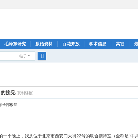
毛泽东研究
原始资料
百花齐放
学术信息
其它
帖子
搜
索
常的接见
[复制链接]
示全部楼层
年9月的一个晚上，我从位于北京市西安门大街22号的联合接待室（全称是“