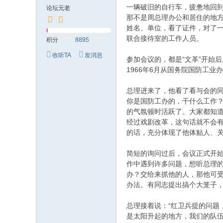
究
一辆破旧的自行车，疲惫地回
论坛元老
网
那不是周总理办公和居住的地
姓名、单位，看了证件，对了
联合接待室的工作人员。
积分
8895
收听TA
发消息
参加会议的，都是“文革”开始
1966年6月从国务院国防工
总理进来了，他看了看与会的
你是国防工办的，干什么工作？
的气氛顿时活跃了。大家都知道
经过戏剧改革，这句话就不会有
的话，充分体现了他体贴人、
简短的询问过后，会议正式开始
作中遇到许多问题，想听总理的
办？交给来抓他的人，那他可
办法。有同志提出搞个大笼子
总理接着说：“红卫兵提的问
是太阳升起的地方，我们的队伍