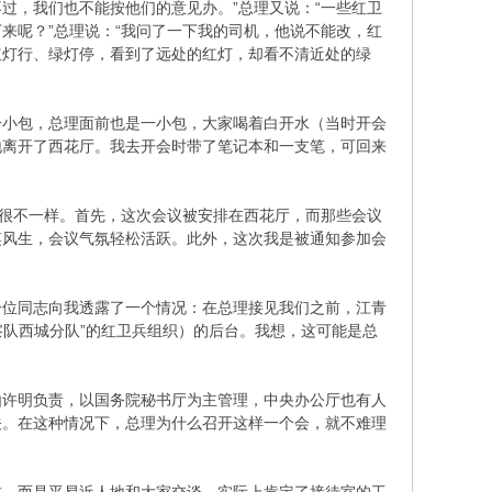
过，我们也不能按他们的意见办。”总理又说：“一些红卫
来呢？”总理说：“我问了一下我的司机，他说不能改，红
红灯行、绿灯停，看到了远处的红灯，却看不清近处的绿
一小包，总理面前也是一小包，大家喝着白开水（当时开会
地离开了西花厅。我去开会时带了笔记本和一支笔，可回来
议很不一样。首先，这次会议被安排在西花厅，而那些会议
笑风生，会议气氛轻松活跃。此外，这次我是被通知参加会
一位同志向我透露了一个情况：在总理接见我们之前，江青
察队西城分队”的红卫兵组织）的后台。我想，这可能是总
由许明负责，以国务院秘书厅为主管理，中央办公厅也有人
关。在这种情况下，总理为什么召开这样一个会，就不难理