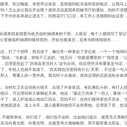
到家里。吃过晚饭，本想早点休息，忽然接到机关值班室的电话，让我马
方吗？怎么会让我去开会呢？值班员说是国务院秘书厅的通知，别的不清
一下手中的名单就让进去了。到西花厅门口后，有工作人员领我到会议室
后从国务院各部委办机关临时抽调来的干部。入座后，每个人都填写了登
业办公室被临时抽调到接待室的，开始当接谈员，后来当联络组组长……
同志，打了个招呼，然后坐下，像往常一样拿起了登记表，一个一个地询问
”我说：“当参谋，管电子工业的。”他又问：“你家是哪里的？”我答道：
，总理是想起了“洪洞县里没好人”这句台词。但总理并没有重复这句话，
了，年轻人也就不知道了。”其实我也没觉得有什么“关系”，不过是一句
关怀人、尊重人的一贯作风。我当时十分激动，觉得总理的话是说给全体
。当时红卫兵运动热火朝天，出现了许多状况，有乱揪乱斗的，有打人抄
指示，可总理却和大家聊起天来。他说：“最近兰州来了一些人，要抓一
受不了；派人护送或让他自己回去，恐怕不行；在你们接待室也不安全。”
，把他装进去，送上火车，讓人能看到他但不会伤害他。总理笑了笑，也
题，不能简单化，你们说了，他们也不会听。比如他们提出：接受毛主席检
应当向着太阳、向着光明，去接受伟大领袖检阅，而不能背着太阳走。”