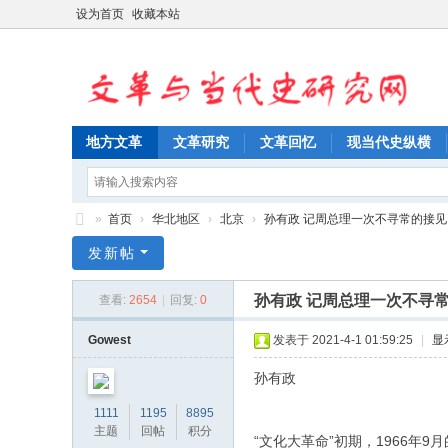
设为首页
收藏本站
地方文革
文革研究
文革回忆
现当代史纵横
»
首页
›
华北地区
›
北京
›
孙有政 记周总理一次不寻常的接见
文
发新帖
革
孙有政 记周总理一次不寻
查看:
2654
|
回复:
0
与
当
Gowest
发表于 2021-4-1 01:59:25
|
显
代
孙有政
史
1111
1195
8895
研
主题
回帖
积分
“文化大革命”初期，1966