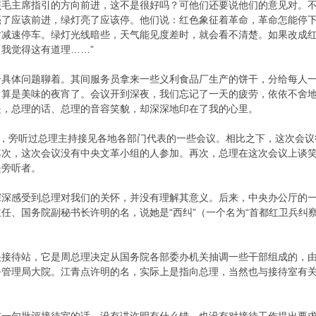
毛主席指引的方向前进，这不是很好吗？可他们还要说他们的意见对。不
了应该前进，绿灯亮了应该停。他们说：红色象征着革命，革命怎能停下
时减速停车。绿灯光线暗些，天气能见度差时，就会看不清楚。如果改成
我觉得这有道理……”
个具体问题聊着。其间服务员拿来一些义利食品厂生产的饼干，分给每人
，算是美味的夜宵了。会议开到深夜，我们忘记了一天的疲劳，依依不舍
是，总理的话、总理的音容笑貌，却深深地印在了我的心里。
派，旁听过总理主持接见各地各部门代表的一些会议。相比之下，这次会
其次，这次会议没有中央文革小组的人参加。再次，总理在这次会议上谈
是旁听者。
深深感受到总理对我们的关怀，并没有理解其意义。后来，中央办公厅的
任、国务院副秘书长许明的名，说她是“西纠”（一个名为“首都红卫兵纠
央接待站，它是周总理决定从国务院各部委办机关抽调一些干部组成的，
务管理局大院。江青点许明的名，实际上是指向总理，当然也与接待室有