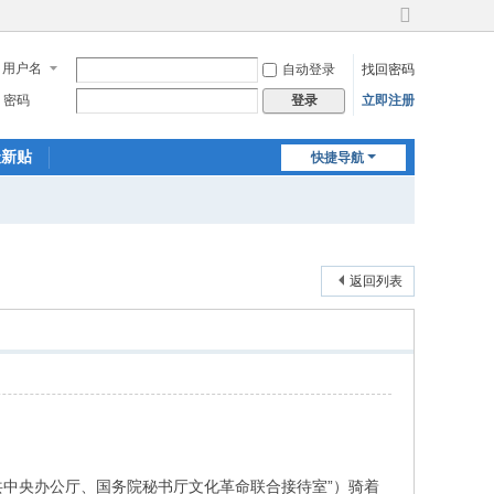
切
换
用户名
自动登录
找回密码
到
宽
密码
立即注册
登录
版
最新贴
快捷导航
返回列表
中共中央办公厅、国务院秘书厅文化革命联合接待室”）骑着