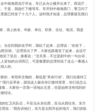
上去中南海西花厅开会，车已从办公楼开出来了。西花厅，
楚。于是，我急忙下楼等车。车开到中南海西门，警卫问了
，里面已经坐了十几个人。这时我才知道，总理要接见我们
记表，填上姓名、年龄、单位、职务、住址、电话。我是
。当念到我的名字时，我站了起来，总理说：“你坐下，
“山西洪洞。”总理笑出了声，大家也跟着笑了起来，会议厅
他笑了笑后，接着说：“没关系，不过是剧中的一句台词，
人人皆知的台词而已，可是敬爱的总理却说了这么一番感人
洪洞人的。
家的，有毁坏文物的，都说是“革命行动”。我们在接待工
个‘现行反革命，据说这人躲在你们接待室里，你们说怎么
接着，大家你一言我一语地出主意，但是始终没有找到好
没做结论。
阅的红卫兵队伍，不应当从东往西，应当从西往东。东方
总理说：“我告诉他们，东方是太阳升起的地方，我们的队