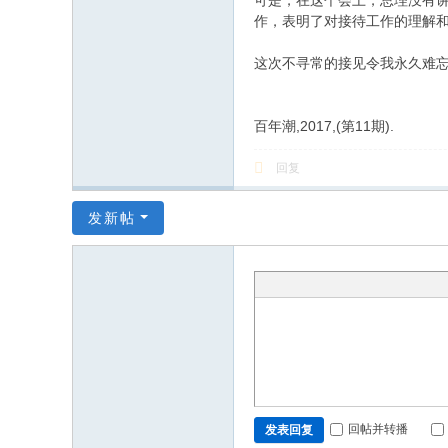
可是，在这个会上，总理没有
作，表明了对接待工作的理解
这次不寻常的接见令我永久难
百年潮,2017,(第11期).
回复
发新帖
回帖并转播
发表回复