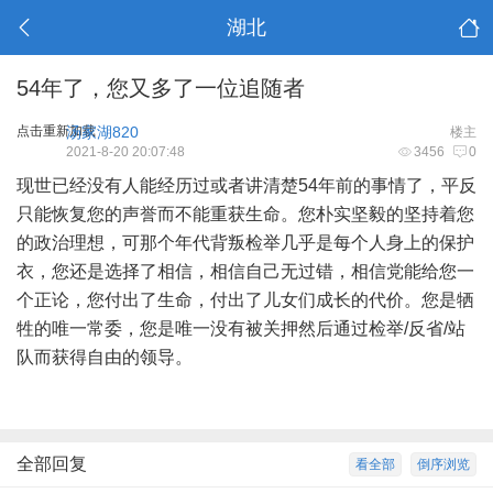
湖北
54年了，您又多了一位追随者
点击重新加载
汤家湖820
楼主
2021-8-20 20:07:48
3456
0
现世已经没有人能经历过或者讲清楚54年前的事情了，平反
只能恢复您的声誉而不能重获生命。您朴实坚毅的坚持着您
的政治理想，可那个年代背叛检举几乎是每个人身上的保护
衣，您还是选择了相信，相信自己无过错，相信党能给您一
个正论，您付出了生命，付出了儿女们成长的代价。您是牺
牲的唯一常委，您是唯一没有被关押然后通过检举/反省/站
队而获得自由的领导。
全部回复
看全部
倒序浏览