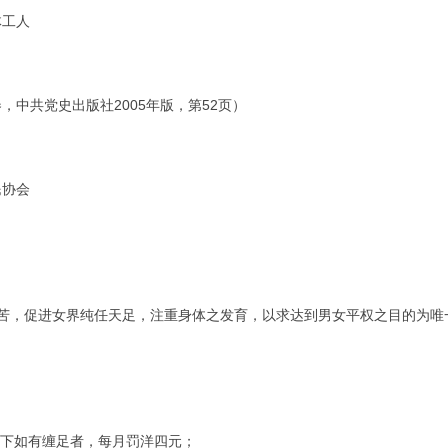
体工人
，中共党史出版社2005年版，第52页）
民协会
苦，促进女界纯任天足，注重身体之发育，以求达到男女平权之目的为唯
以下如有缠足者，每月罚洋四元；