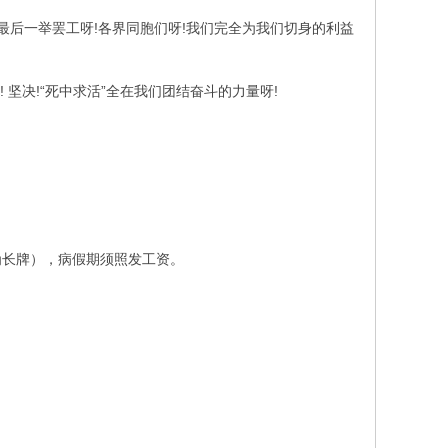
最后一举罢工呀!各界同胞们呀!我们完全为我们切身的利益
坚决!“死中求活”全在我们团结奋斗的力量呀!
为长牌），病假期须照发工资。