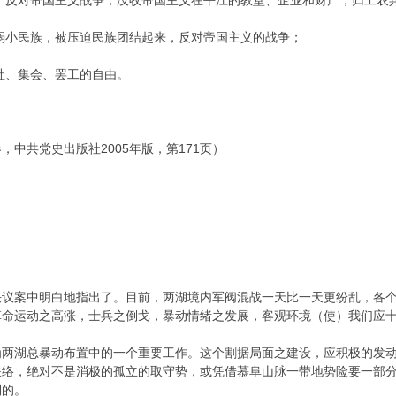
，反对帝国主义战争，没收帝国主义在平江的教堂、企业和财产，归工农
弱小民族，被压迫民族团结起来，反对帝国主义的战争；
社、集会、罢工的自由。
中共党史出版社2005年版，第171页）
决议案中明白地指出了。目前，两湖境内军阀混战一天比一天更纷乱，各
革命运动之高涨，士兵之倒戈，暴动情绪之发展，客观环境（使）我们应
为两湖总暴动布置中的一个重要工作。这个割据局面之建设，应积极的发
联络，绝对不是消极的孤立的取守势，或凭借慕阜山脉一带地势险要一部
到的。