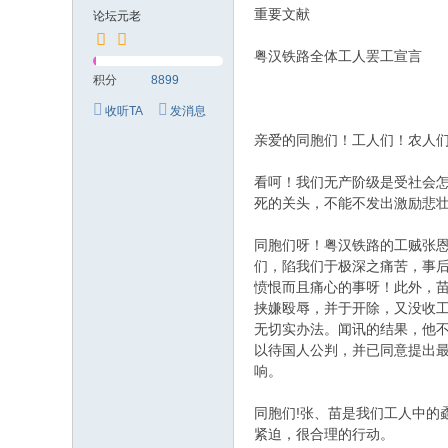
究
重要文献
论坛元老
网
粤汉铁路全体工人罢工宣言
积分
8899
收听TA
发消息
亲爱的同胞们！工人们！农人
看呵！我们无产阶级是受社会
死的关头，不能不发出激励悲
同胞们呀！粤汉铁路的工贼张
们，陷我们于极深之痛苦，事
愤恨而且痛心的事呀！此外，
挟嫌殴辱，并于开除，又没收
无切实办法。闻讯的结果，他
以待国人公判，并已同意提出
响。
同胞们!张、苗是我们工人中
紧迫，很合理的行动。