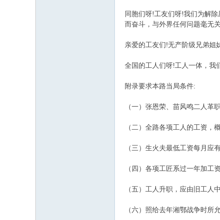
同胞们呀!工友们呀!我们为解
而奋斗，与外界任何问题毫无关
亲爱的工友们!无产阶级兄弟姐妹
全国的工人们呀!工人一体，我
附录要求本路当局条件:
（一）张恩荣、苗风鸣二人革
（二）全路各项工人的工资，
（三）生火夫最低工资每月应
（四）各项工匠系过一年加工
（五）工人升职，应由旧工人
（六）照给去年湘鄂战争时所