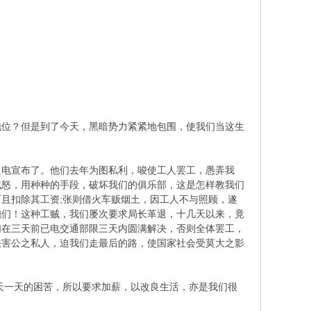
地位？但是到了今天，黑暗势力紧紧地包围，使我们当这生
通电宣布了。他们去年为图私利，唆使工人罢工，愚弄我
成怒，用种种的手段，破坏我们的俱乐部，这是怎样教我们
且扣除其工资;张则借火车贩烟土，因工人不与照顾，遂
胞们！这种工贼，我们屡次要求局长革退，十几天以来，竟
们在三天前已电交通部限三天内圆满解决，否则全体罢工，
法害公之私人，迫我们走最后的路，使国家社会受莫大之影
天一天的困苦，所以要求加薪，以改良生活，亦是我们很