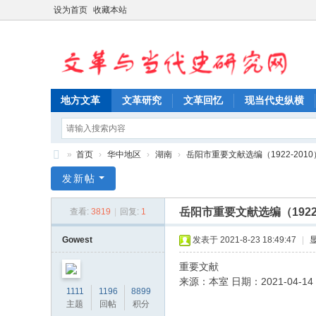
设为首页
收藏本站
地方文革
文革研究
文革回忆
现当代史纵横
»
首页
›
华中地区
›
湖南
›
岳阳市重要文献选编（1922-2010
文
发新帖
革
岳阳市重要文献选编（1922-
查看:
3819
|
回复:
1
与
当
Gowest
发表于 2021-8-23 18:49:47
|
代
重要文献
史
来源：本室 日期：2021-04-14 0
1111
1196
8899
研
主题
回帖
积分