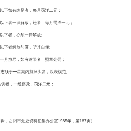
岁以下如有缠足者，每月罚洋二元；
岁以下者一律解放，违者，每月罚洋一元；
岁以下者，亦须一律解放;
岁以下者解放与否，听其自便;
限一月放尽，如有逾限者，照章处罚；
同志须于一星期内剪掉头发，以表模范;
条例者，一经察觉，罚洋二元；
。
辑，岳阳市党史资料征集办公室1985年，第187页）