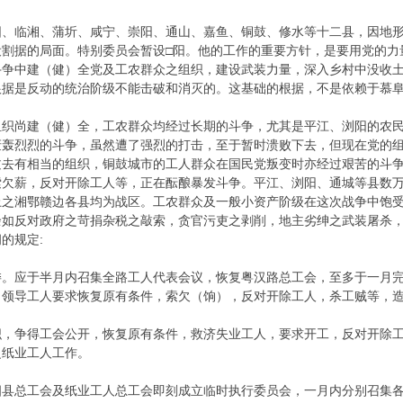
阳、临湘、蒲圻、咸宁、崇阳、通山、嘉鱼、铜鼓、修水等十二县，因地
设割据的局面。特别委员会暂设□阳。他的工作的重要方针，是要用党的力
斗争中建（健）全党及工农群众之组织，建设武装力量，深入乡村中没收
根据是反动的统治阶级不能击破和消灭的。这基础的根据，不是依赖于慕
组织尚建（健）全，工农群众均经过长期的斗争，尤其是平江、浏阳的农
轰轰烈烈的斗争，虽然遭了强烈的打击，至于暂时溃败下去，但现在党的
去有相当的组织，铜鼓城市的工人群众在国民党叛变时亦经过艰苦的斗争
索欠薪，反对开除工人等，正在酝酿暴发斗争。平江、浏阳、通城等县数
上之湘鄂赣边各县均为战区。工农群众及一般小资产阶级在这次战争中饱
余如反对政府之苛捐杂税之敲索，贪官污吏之剥削，地主劣绅之武装屠杀
的规定:
委。应于半月内召集全路工人代表会议，恢复粤汉路总工会，至多于一月
，领导工人要求恢复原有条件，索欠（饷），反对开除工人，杀工贼等，
织，争得工会公开，恢复原有条件，救济失业工人，要求开工，反对开除
之纸业工人工作。
四县总工会及纸业工人总工会即刻成立临时执行委员会，一月内分别召集