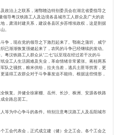
形及政治上之联系，湘鄂赣边特别委员会在湖北省委指导之
量领导粤汉铁路工人及边境各县城市工人群众及广大的农
土地，肃清封建关系，建设各县区乡苏维埃政权，这是割据
阜山。
民斗争，现在党的领导之下激烈起来了。鄂南之蒲圻、咸宁
组织已渐渐恢复强健起来了，农民的斗争已经继续的发动。
。粤汉铁路工人群众从“二七”以至现在经过若干次的斗
万纸业工人生活困难及失业，革命情绪非常紧张。蒋桂两系
受军队之骚扰，粮米供给，拉夫当差，逃兵土匪等扰害，更
，更逼得工农群众对于斗争暴发迫不能待。根据这些情形，
完全恢复。并健全徐家棚、岳州、长沙、株洲、安源各铁路
造成全路总罢工。
工人等为中心争斗的条件。特别注意粤汉路工人及岳阳城市
各个工会代表会，正式成立建（健）全之工会。各个工会之