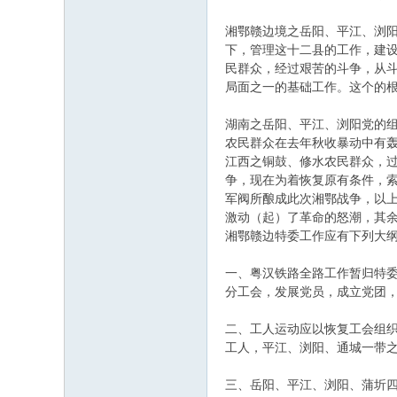
湘鄂赣边境之岳阳、平江、浏
下，管理这十二县的工作，建
民群众，经过艰苦的斗争，从
局面之一的基础工作。这个的
湖南之岳阳、平江、浏阳党的
农民群众在去年秋收暴动中有
江西之铜鼓、修水农民群众，过
争，现在为着恢复原有条件，
军阀所酿成此次湘鄂战争，以
激动（起）了革命的怒潮，其
湘鄂赣边特委工作应有下列大纲
一、粤汉铁路全路工作暂归特
分工会，发展党员，成立党团
二、工人运动应以恢复工会组
工人，平江、浏阳、通城一带
三、岳阳、平江、浏阳、蒲圻