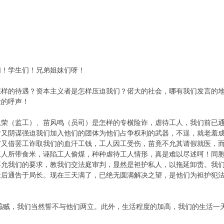
们！学生们！兄弟姐妹们呀！
怎样的待遇？资本主义者是怎样压迫我们？偌大的社会，哪有我们发言的
壮的呼声！
恩荣（监工）、苗风鸣（员司）是怎样的专横险诈，虐待工人，我们前已
后又阴谋强迫我们加入他们的团体为他们占争权利的武器，不逞，就老羞
苗又借罢工诈取我们的血汗工钱，工人因工受伤，苗竟不允其请假就医，而
工人所带食米，诬陷工人偷煤，种种虐待工人情形，真是难以尽述呵！同
不允我们的要求，教我们交法庭审判，显然是袒护私人，以拖延卸责。我
最后通告于局长。现在三天满了，已绝无圆满解决之望，是他们为袒护犯
的蟊贼，我们当然誓不与他们两立。此外，生活程度的加高，我们的生活一