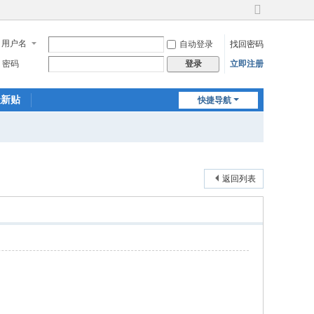
切
换
用户名
自动登录
找回密码
到
宽
密码
立即注册
登录
版
最新贴
快捷导航
返回列表