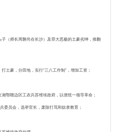
头子（师长周磐尚在长沙）及罪大恶极的土豪劣绅，推翻
打土豪，分田地，实行“三八工作制”，增加工资；
立湘鄂赣边区工农兵苏维埃政府，以便统一领导革命；
士兵委员会，选举官长，废除打骂和奴隶教育；