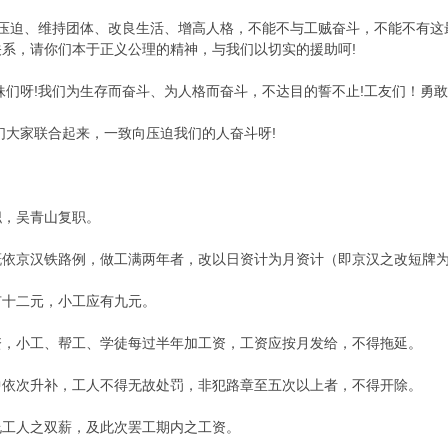
除压迫、维持团体、改良生活、增高人格，不能不与工贼奋斗，不能不有这
系，请你们本于正义公理的精神，与我们以切实的援助呵!
们呀!我们为生存而奋斗、为人格而奋斗，不达目的誓不止!工友们！勇敢! 
们大家联合起来，一致向压迫我们的人奋斗呀!
职，吴青山复职。
概依京汉铁路例，做工满两年者，改以日资计为月资计（即京汉之改短牌
有十二元，小工应有九元。
资，小工、帮工、学徒每过半年加工资，工资应按月发给，不得拖延。
中依次升补，工人不得无故处罚，非犯路章至五次以上者，不得开除。
允工人之双薪，及此次罢工期内之工资。