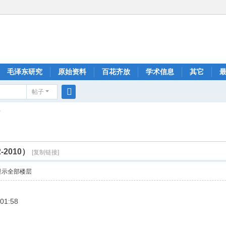
毛泽东研究
原始资料
百花齐放
学术信息
其它
帖子
搜
）
索
2010）
[复制链接]
显示全部楼层
1:58