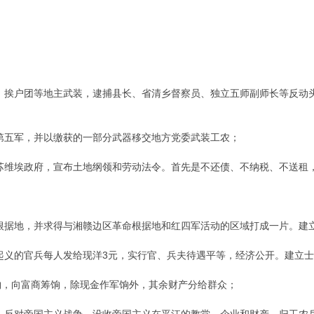
团、挨户团等地主武装，逮捕县长、省清乡督察员、独立五师副师长等反动
第五军，并以缴获的一部分武器移交地方党委武装工农；
苏维埃政府，宣布土地纲领和劳动法令。首先是不还债、不纳税、不送租，
；
根据地，并求得与湘赣边区革命根据地和红四军活动的区域打成一片。建
起义的官兵每人发给现洋3元，实行官、兵夫待遇平等，经济公开。建立
物，向富商筹饷，除现金作军饷外，其余财产分给群众；