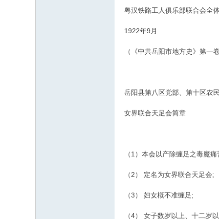
粤汉铁路工人俱乐部联合会全
1922年9月
（《中共岳阳市地方史》第一卷
岳阳县第八区党部、第十区农
女界联合天足会简章
（1）本会以产除缠足之毒魔痛
（2） 定名为女界联合天足会;
（3） 妇女概不准缠足;
（4） 女子数岁以上、十二岁