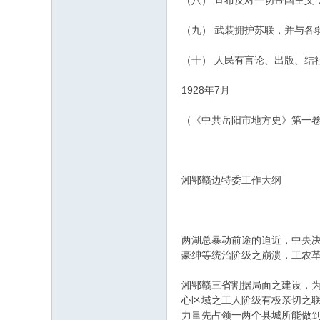
（八） 宣布反对一切帝国主义
（九） 武装拥护苏联，并与各
（十） 人民有言论、出版、结
1928年7月
（《中共岳阳市地方史》第一卷，
湘鄂赣边特委工作大纲
两湖总暴动前途的迫近，中央
豪绅等统治阶级之崩溃，工农
湘鄂赣三省割据局面之建设，
心区域之工人阶级有极亲切之
力量先占领一两个县城所能做