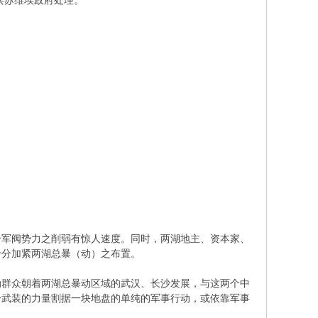
兵苏维埃政府处理。
个军阀势力之削弱有惊人速度。同时，两湖地主、资本家、
十分加紧两湖总暴（动）之布置。
动群众朝着两湖总暴动区域的武汉、长沙发展，与这两个中
分武装的力量割据一块地盘的单纯的军事行动，或依靠军事