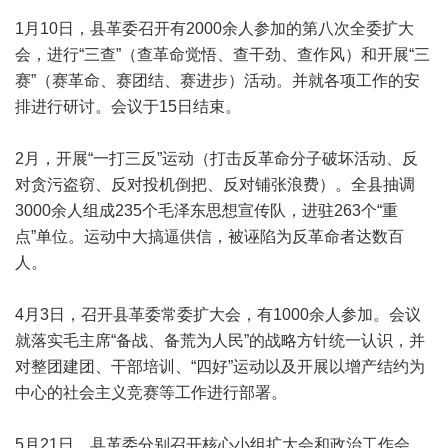
1月10日，县革委召开有2000余人参加的第八次全委扩大
会，进行“三查”（查革命觉悟、查干劲、查作风）和开展“三
赛”（赛革命、赛团结、赛进步）活动。并就各项工作的安
排进行研讨。会议于15日结束。
2月，开展“一打三反”运动（打击反革命分子破坏活动、反
对贪污盗窃、反对投机倒把、反对铺张浪费）。全县抽调
3000余人组成235个毛泽东思想宣传队，进驻263个“重
点”单位。运动中大搞逼供信，被诬陷为反革命者达数百
人。
4月3日，召开县革委常委扩大会，有1000余人参加。会议
就落实毛主席“备战、备荒为人民”的战略方针统一认识，并
对整团建团、干部培训、“四好”运动以及开展以增产结约为
中心的社会主义竞赛等工作进行部署。
5月21日，县革委分别召开核心小组扩大会和政治工作会。