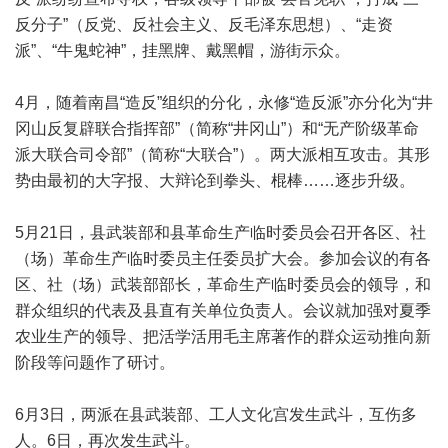
反分子”（反党、反社会主义、反毛泽东思想）、“走资
派”、“牛鬼蛇神”，挂黑牌、戴黑帽，游街示众。
4月，随着南昌“造反”组织的分化，永修“造反派”亦分化为“井
冈山反复辟联合指挥部”（简称“井冈山”）和“无产阶级革命
派大联合司令部”（简称“大联合”）。两大派相互攻击。其形
势由最初的大字报、大辩论到拳头、棍棒……逐步升级。
5月21日，县武装部和县革命生产临时委员会召开各区、社
（场）革命生产临时委员主任委员扩大会。参加会议的有各
区、社（场）武装部部长，革命生产临时委员会的领导，和
群众组织的代表及县直有关单位负责人。会议就加强对夏季
农业生产的领导、把活学活用毛主席著作的群众运动推向新
阶段等问题作了研讨。
6月3日，两派在县武装部、工人文化宫发生武斗，互伤多
人。6日，再次发生武斗。