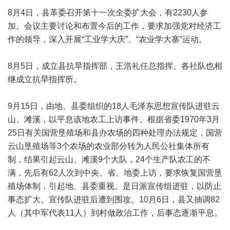
8月4日，县革委召开第十一次全委扩大会，有2230人参
加。会议主要讨论和布置今后的工作，要求加强党对经济工
作的领导，深入开展“工业学大庆”、“农业学大寨”运动。
8月5日，成立县抗旱指挥部，王浩礼任总指挥。各社队也相
继成立抗旱指挥所。
9月15日，由地、县委组织的18人毛泽东思想宣传队进驻云
山、滩溪，以平息该地农工上访事件。根据省委1970年3月
25日有关国营垦殖场和县办农场的四种处理办法规定，国营
云山垦殖场等3个农场的农业部分转为人民公社集体所有
制，结果引起云山、滩溪9个大队，24个生产队农工的不
满，先后有62人次到中央、省、地委上访，要求恢复国营垦
殖场体制，引起地、县委重视。是日派宣传组进驻，以防止
事态扩大。宣传队进驻后遭到围攻。10月6日，县又抽调82
人（其中军代表11人）到村做政治工作，后事态逐渐平息。