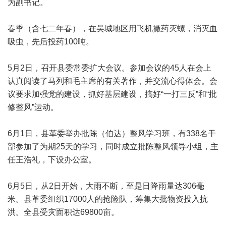
为副书记。
春季（含七二年春），在吴城地区用飞机撒药灭螺，消灭血
吸虫，先后投药100吨。
5月2日，召开县委常委扩大会议。参加会议的45人在会上
认真阅读了马列和毛主席的有关著作，并交流心得体会。会
议要求加强党的建设，抓好基层建设，搞好“一打三反”和“批
修整风”运动。
6月1日，县革委举办批陈（伯达）整风学习班，有338名干
部参加了为期25天的学习，同时成立批陈整风领导小组，主
任王浩礼，下设办公室。
6月5日，从2日开始，大雨不断，至是日降雨量达306毫
米。县革委组织17000人的抢险队，筹集大批物资投入抗
洪。全县受灾面积达69800亩。