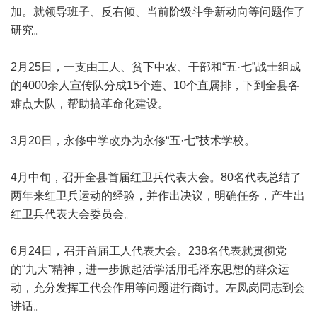
加。就领导班子、反右倾、当前阶级斗争新动向等问题作了
研究。
2月25日，一支由工人、贫下中农、干部和“五·七”战士组成
的4000余人宣传队分成15个连、10个直属排，下到全县各
难点大队，帮助搞革命化建设。
3月20日，永修中学改办为永修“五·七”技术学校。
4月中旬，召开全县首届红卫兵代表大会。80名代表总结了
两年来红卫兵运动的经验，并作出决议，明确任务，产生出
红卫兵代表大会委员会。
6月24日，召开首届工人代表大会。238名代表就贯彻党
的“九大”精神，进一步掀起活学活用毛泽东思想的群众运
动，充分发挥工代会作用等问题进行商讨。左凤岗同志到会
讲话。