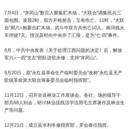
7月4日，“井冈山”数百人聚集贮木场，“大联合”调集民兵三
面包围。凌晨2时，双方开枪射击，互有伤亡。11时，“大联
合”用六○炮轰击贮木场。武斗中双方共伤亡10人。南浔线火
车停驶7天。情况及时向中央作了汇报，是为“七·四”事件。
8月，中共中央发表《关于处理江西问题的决定》后，解放
军六○一四“支左”部队进驻永修，支持“井冈山”。
9月20日，原“永红县革命生产临时委员会”改称“永红县无产
阶级革命派大联合筹备委员会临时指挥部”。
11月12日，召开全县林业工作座谈会。各社、场的领导干
部共68人到会，研讨林业战线活学活用毛主席著作及林业生
产等问题。
12月21日，成立县水利冬修指挥部，罗会春任指挥。