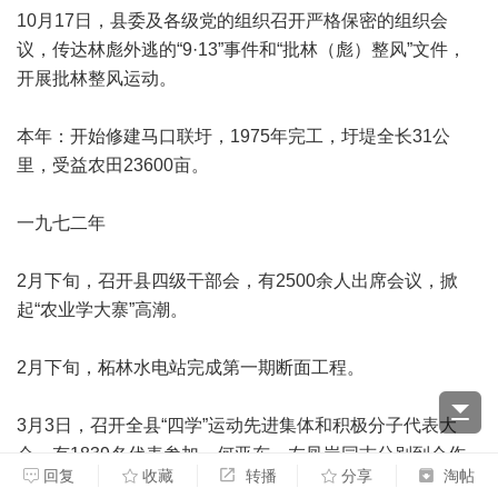
10月17日，县委及各级党的组织召开严格保密的组织会
议，传达林彪外逃的“9·13”事件和“批林（彪）整风”文件，
开展批林整风运动。
本年：开始修建马口联圩，1975年完工，圩堤全长31公
里，受益农田23600亩。
一九七二年
2月下旬，召开县四级干部会，有2500余人出席会议，掀
起“农业学大寨”高潮。
2月下旬，柘林水电站完成第一期断面工程。
3月3日，召开全县“四学”运动先进集体和积极分子代表大
会，有1839名代表参加。何亚东、左凤岗同志分别到会作
回复
收藏
转播
分享
淘帖
报告。大会表彰了342个先进集体、508名积极分子。会议