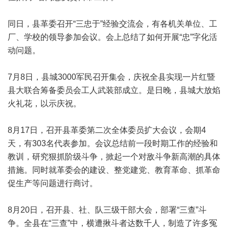
同日，县革委召开“三忠于”经验交流会，有各机关单位、工
厂、学校的领导参加会议。会上总结了如何开展“忠”字化活
动问题。
7月8日，县城3000军民召开集会，庆祝全县实现一片红暨
县大联合筹备委员会工人武装部成立。是日晚，县城大放焰
火礼花，以示庆祝。
8月17日，召开县革委第二次全体委员扩大会议，会期4
天，有303名代表参加。会议总结前一段时期工作的经验和
教训，研究狠抓阶级斗争，掀起一个对敌斗争新高潮的具体
措施。同时就革委会的建设、整党建党、教育革命、抓革命
促生产等问题进行商讨。
8月20日，召开县、社、队三级干部大会，部署“三查”斗
争。全县在“三查”中，横遭揪斗者达数千人，制造了许多冤