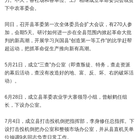
力。不久，各社场和各单位、工厂相继成立革命委员会或贫
下中农革委会。
同日，召开县革委第一次全体委员会扩大会议，有270人参
加，会期5天。研讨如何进一步在全县范围内掀起革命大批
判的新高潮，开展学习兴国县“创造第一等工作”的比学赶帮
超运动，把抓革命促生产推向新有高潮。
5月21日，成立“三查”办公室（即查叛徒、特务，查走资派
的幕后活动，查没有改造好的地、富、反、坏、右的破坏活
动）。
6月28日，成立县革委农业学大寨领导小组，曾献鹤任组
长，下设办公室。
7月4日，成立县打击投机倒把指挥部，李身修任总指挥。下
设打击投机倒把办公室和整顿市场办公室，并从县直机关单
位抽调9名同志负责日常工作。