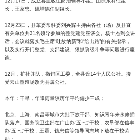
12月17日，成立县血吸虫防治领导小组。由徐水有任组
长，王家忠、姚增德任副组长。
12月23日，县革委常驻委刘兴辉主持由各社（场）及县直
有关单位共31名领导参加的整党建党座谈会。杨士杰到会讲
话，会议就落实毛主席“吐故纳新”和“给出路”的有关指示，
以及实行开门整党、支部建设、狠抓阶级斗争等问题进行座
谈。
12月，扩社并队，撤销区工委，全县设14个人民公社。接
受云山垦殖场改为县属公社。
本年：干旱，年降雨量较历年平均偏少三成；
北京、上海、南昌等城市大批下放干部、知识青年来永修插
队落户。国务院卫生部在广山办“五·七”干校，农垦部在信丰
办“五·七”干校，王震、钱忠信等领导同志均下放在干校劳
动；