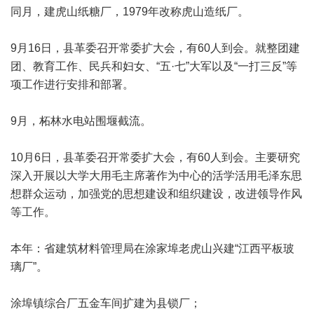
同月，建虎山纸糖厂，1979年改称虎山造纸厂。
9月16日，县革委召开常委扩大会，有60人到会。就整团建
团、教育工作、民兵和妇女、“五·七”大军以及“一打三反”等
项工作进行安排和部署。
9月，柘林水电站围堰截流。
10月6日，县革委召开常委扩大会，有60人到会。主要研究
深入开展以大学大用毛主席著作为中心的活学活用毛泽东思
想群众运动，加强党的思想建设和组织建设，改进领导作风
等工作。
本年：省建筑材料管理局在涂家埠老虎山兴建“江西平板玻
璃厂”。
涂埠镇综合厂五金车间扩建为县锁厂；