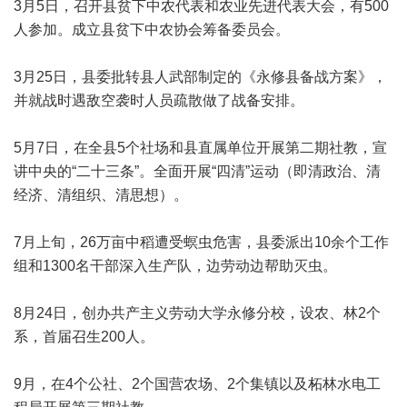
3月5日，召开县贫下中农代表和农业先进代表大会，有500
人参加。成立县贫下中农协会筹备委员会。
3月25日，县委批转县人武部制定的《永修县备战方案》，
并就战时遇敌空袭时人员疏散做了战备安排。
5月7日，在全县5个社场和县直属单位开展第二期社教，宣
讲中央的“二十三条”。全面开展“四清”运动（即清政治、清
经济、清组织、清思想）。
7月上旬，26万亩中稻遭受螟虫危害，县委派出10余个工作
组和1300名干部深入生产队，边劳动边帮助灭虫。
8月24日，创办共产主义劳动大学永修分校，设农、林2个
系，首届召生200人。
9月，在4个公社、2个国营农场、2个集镇以及柘林水电工