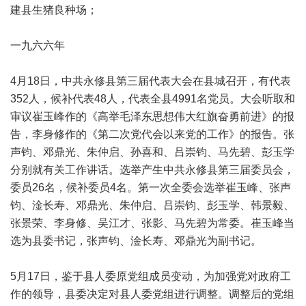
建县生猪良种场；
一九六六年
4月18日，中共永修县第三届代表大会在县城召开，有代表
352人，候补代表48人，代表全县4991名党员。大会听取和
审议崔玉峰作的《高举毛泽东思想伟大红旗奋勇前进》的报
告，李身修作的《第二次党代会以来党的工作》的报告。张
声钧、邓鼎光、朱仲启、孙喜和、吕崇钧、马先碧、彭玉学
分别就有关工作讲话。选举产生中共永修县第三届委员会，
委员26名，候补委员4名。第一次全委会选举崔玉峰、张声
钧、淦长寿、邓鼎光、朱仲启、吕崇钧、彭玉学、韩景毅、
张景荣、李身修、吴江才、张影、马先碧为常委。崔玉峰当
选为县委书记，张声钧、淦长寿、邓鼎光为副书记。
5月17日，鉴于县人委原党组成员变动，为加强党对政府工
作的领导，县委决定对县人委党组进行调整。调整后的党组