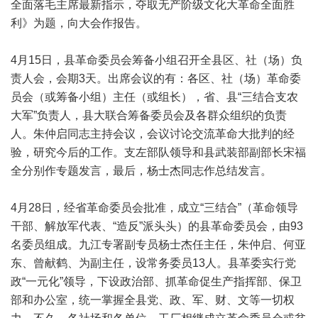
全面落毛主席最新指示，夺取无产阶级文化大革命全面胜
利》为题，向大会作报告。
4月15日，县革命委员会筹备小组召开全县区、社（场）负
责人会，会期3天。出席会议的有：各区、社（场）革命委
员会（或筹备小组）主任（或组长），省、县“三结合支农
大军”负责人，县大联合筹备委员会及各群众组织的负责
人。朱仲启同志主持会议，会议讨论交流革命大批判的经
验，研究今后的工作。支左部队领导和县武装部副部长宋福
全分别作专题发言，最后，杨士杰同志作总结发言。
4月28日，经省革命委员会批准，成立“三结合”（革命领导
干部、解放军代表、“造反”派头头）的县革命委员会，由93
名委员组成。九江专署副专员杨士杰任主任，朱仲启、何亚
东、曾献鹤、为副主任，设常务委员13人。县革委实行党
政“一元化”领导，下设政治部、抓革命促生产指挥部、保卫
部和办公室，统一掌握全县党、政、军、财、文等一切权