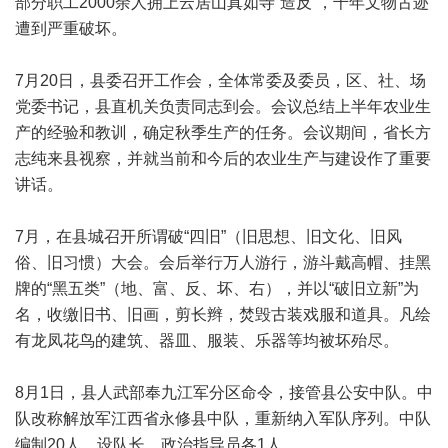
部分职工2000余人拥上云居山真如寺“造反”，千年文物古迹
遭到严重破坏。
7月20日，县委召开工作会，全体常委及委员，区、社、场
党委书记，县直机关负责同志到会。会议总结上半年农业生
产的经验和教训，确定秋季生产的任务。会议期间，省长方
志纯来县视察，并就当前和今后的农业生产与建设作了重要
讲话。
7月，在县城召开所谓破“四旧”（旧思想、旧文化、旧风
俗、旧习惯）大会。会后举行万人游行，游斗戴高帽、挂黑
牌的“黑五类”（地、富、反、坏、右），并以“破旧立新”为
名，收缴旧书、旧画，剪长辫，焚毁古装戏服和道具。凡绘
有龙凤花鸟的建筑、器皿、服装、乐器等均被坏殆尽。
8月1日，县人武部奉九江军分区命令，接管县公安中队。中
队改称解放军江西省永修县中队，重新纳入军队序列。中队
编制20人，设队长、政治指导员各1人。