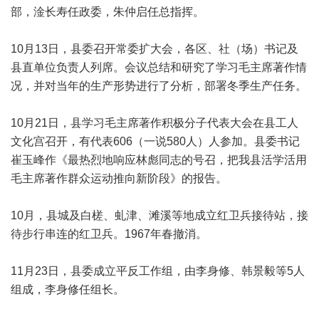
部，淦长寿任政委，朱仲启任总指挥。
10月13日，县委召开常委扩大会，各区、社（场）书记及
县直单位负责人列席。会议总结和研究了学习毛主席著作情
况，并对当年的生产形势进行了分析，部署冬季生产任务。
10月21日，县学习毛主席著作积极分子代表大会在县工人
文化宫召开，有代表606（一说580人）人参加。县委书记
崔玉峰作《最热烈地响应林彪同志的号召，把我县活学活用
毛主席著作群众运动推向新阶段》的报告。
10月，县城及白槎、虬津、滩溪等地成立红卫兵接待站，接
待步行串连的红卫兵。1967年春撤消。
11月23日，县委成立平反工作组，由李身修、韩景毅等5人
组成，李身修任组长。