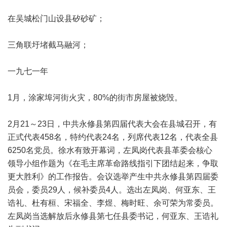
在吴城松门山设县矽砂矿；
三角联圩堵截马融河；
一九七一年
1月，涂家埠河街火灾，80%的街市房屋被烧毁。
2月21～23日，中共永修县第四届代表大会在县城召开，有
正式代表458名，特约代表24名，列席代表12名，代表全县
6250名党员。徐水有致开幕词，左凤岗代表县革委会核心
领导小组作题为《在毛主席革命路线指引下团结起来，争取
更大胜利》的工作报告。会议选举产生中共永修县第四届委
员会，委员29人，候补委员4人。选出左凤岗、何亚东、王
诰礼、杜有桓、宋福全、李煜、梅时旺、余可荣为常委员。
左凤岗当选解放后永修县第七任县委书记，何亚东、王诰礼