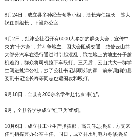
8月24日，成立县多种经营领导小组，淦长寿任组长，陈大
祝任副组长，下设办公室。
9月2日，虬津公社召开有6000人参加的群众大会，宣传中
央的“十六条”，并斗争地主。因大会阻碍交通，致使云山共
大部分汽车在强行通过时引起混乱，跪在地上的地主分子趁
机逃跑，群众将司机拉下车殴打。三天后，云山共大一群学
生闯进虬津公社，抄了公社书记郝明郊的家，前来调解的县
委副书记淦长寿等同志也遭围攻和殴打。
9月18日，全县有200余名学生赴北京“串连”。
9月，全县各学校成立“红卫兵”组织。
10月6日，成立县工业生产指挥部，高云任总指挥，方支来
任副指挥兼办公室主任。同日，成立县水利电力冬修指挥