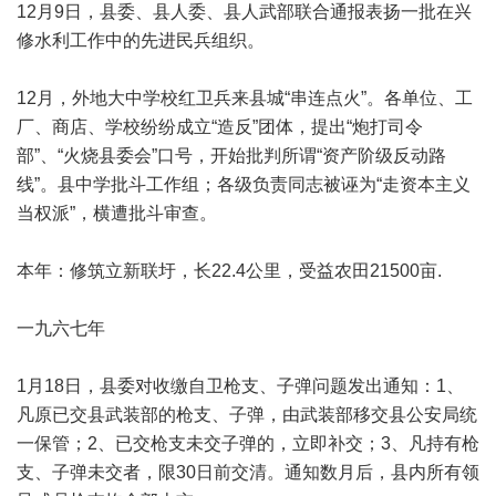
12月9日，县委、县人委、县人武部联合通报表扬一批在兴
修水利工作中的先进民兵组织。
12月，外地大中学校红卫兵来县城“串连点火”。各单位、工
厂、商店、学校纷纷成立“造反”团体，提出“炮打司令
部”、“火烧县委会”口号，开始批判所谓“资产阶级反动路
线”。县中学批斗工作组；各级负责同志被诬为“走资本主义
当权派”，横遭批斗审查。
本年：修筑立新联圩，长22.4公里，受益农田21500亩.
一九六七年
1月18日，县委对收缴自卫枪支、子弹问题发出通知：1、
凡原已交县武装部的枪支、子弹，由武装部移交县公安局统
一保管；2、已交枪支未交子弹的，立即补交；3、凡持有枪
支、子弹未交者，限30日前交清。通知数月后，县内所有领