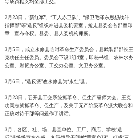
导成员枪支均全部上交。
2月23日，“新红军”、“工人赤卫队”、“保卫毛泽东思想战斗
指挥部”等“造反”组织冲进县委机要室，抢走县委会各部室印
章，宣布夺权。县委、县人委机构瘫痪。
3月5日，成立永修县临时革命生产委员会，县武装部部长王
克功任主任委员。委员会下设1组4室，即秘书组、农林水办
公室、财贸办公室、工交办公室、文卫办公室。
3月6日，“造反派”改永修县为“永红”县。
3月23日，召开县工交系统抓革命、促生产誓师大会。王克
功同志就抓革命、促生产，及关于无产阶级革命派大联合和
正确对待干部等问题作了讲话。
3月，各区、社、场、县直单位、工厂、商店、学校“造
反”派纷纷宣布夺权，各级领导干部被“罢官免职”，打成“三