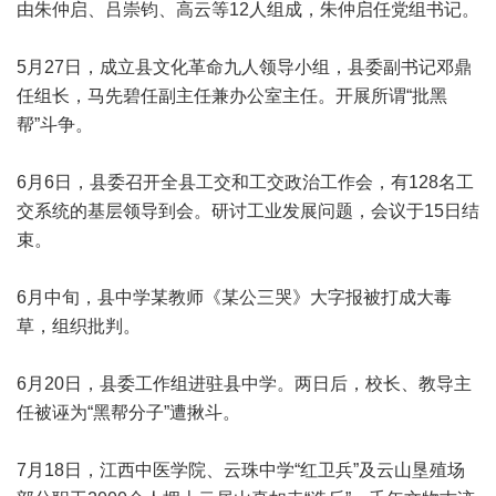
由朱仲启、吕崇钧、高云等12人组成，朱仲启任党组书记。
5月27日，成立县文化革命九人领导小组，县委副书记邓鼎
任组长，马先碧任副主任兼办公室主任。开展所谓“批黑
帮”斗争。
6月6日，县委召开全县工交和工交政治工作会，有128名工
交系统的基层领导到会。研讨工业发展问题，会议于15日结
束。
6月中旬，县中学某教师《某公三哭》大字报被打成大毒
草，组织批判。
6月20日，县委工作组进驻县中学。两日后，校长、教导主
任被诬为“黑帮分子”遭揪斗。
7月18日，江西中医学院、云珠中学“红卫兵”及云山垦殖场