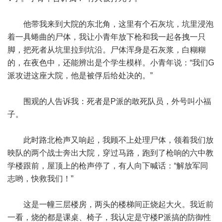
他带我来到大院的东北角，这里有个石灰坑，坑里浸泡
着一具蜷曲的尸体，我让小青年放下枪和我一起各拽一只
脚，把死者从坑里拉到坑沿。尸体浑身是石灰浆，白糊糊
的，在夜色中，还能辨出是个学生模样。小青年说：“我们G
派攻进这座大院，他是被俘后给处决的。”
围观的人告诉我：死者是P派的敢死队员，外号叫小福
子。
此时路北枪声又响起，我顾不上处理尸体，领着我们放
映队的两个战士奔出大院，穿过马路，跑到了枪响的六中教
学楼跟前，屋顶上的枪声停了，有人向下喊话：“解放军同
志哟，快救我们！”
这是一幢三层楼房，两头的楼梯间正烧起大火。我近前
一看，烧的都是课桌、椅子，我认定是守楼P派搞的防御性