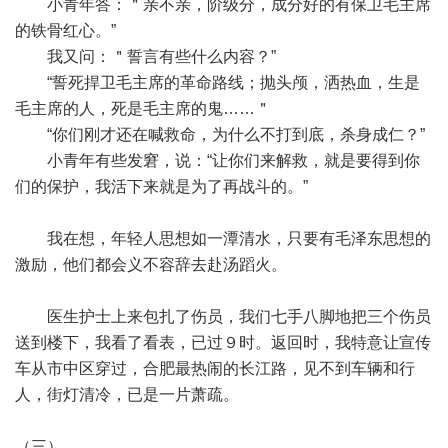
小青年答：＂亲不亲，阶级分，成分好的有保卫毛主席
的铁骨红心。”
我又问：＂誓言有些什么内容？”
“誓死捍卫毛主席的革命路线；抛头颅，洒热血，生是
毛主席的人，死是毛主席的鬼……＂
“你们刚才还在喊救命，为什么不打到底，杀身成仁？”
小青年有些发窘，说：“让你们来解救，就是要得到你
们的保护，我活下来就是为了再战斗的。”
我在想，年轻人思想如一潭清水，只要有毛泽东思想的
激励，他们都会义不容辞去赴汤蹈火。
医生护士上来包扎了伤员，我们七手八脚地把三个伤员
送到楼下，我看了看表，已过９时。返回时，我特意让宣传
车从市中区穿过，合肥最热闹的长江路，见不到车辆和行
人，街灯清冷，已是一片萧疏。
（三）