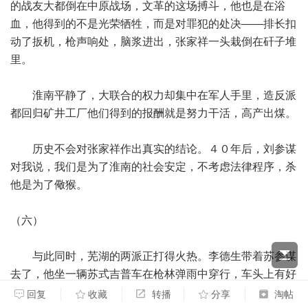
的战友大都倒在中原战场，文革的这场搏斗，他也是在浴
血，他得到的不是光荣牺牲，而是对罪犯的处决——排长扣
动了扳机，枪声响处，脑浆进出，张家祥一头栽倒在矸子堆
里。
淮南平静了，大联合的权力却集中在军人手里，造反派
都回归矿井工厂他们得到的报酬就是努力干活，高产出煤。
历史不会对张家祥作出真实的结论。４０年后，刘参谋
对我说，我们是为了淮南的社会安定，不考虑法律程序，杀
他是为了儆猴。
（六）
与此同时，芜湖的两派正打得火热。李德生带着苏参谋
去了，他坐一辆苏式吉普车在枪林弹雨中穿行，车头上有好
几处弹孔，制止武斗的权威性受到挑战。两派头头都把精力
回复
收藏
转播
分享
淘帖