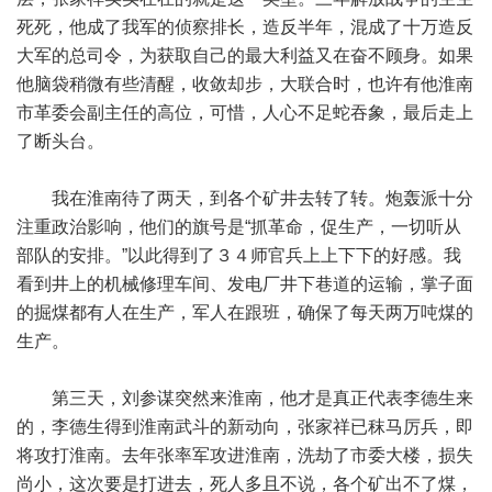
死死，他成了我军的侦察排长，造反半年，混成了十万造反
大军的总司令，为获取自己的最大利益又在奋不顾身。如果
他脑袋稍微有些清醒，收敛却步，大联合时，也许有他淮南
市革委会副主任的高位，可惜，人心不足蛇吞象，最后走上
了断头台。
我在淮南待了两天，到各个矿井去转了转。炮轰派十分
注重政治影响，他们的旗号是“抓革命，促生产，一切听从
部队的安排。”以此得到了３４师官兵上上下下的好感。我
看到井上的机械修理车间、发电厂井下巷道的运输，掌子面
的掘煤都有人在生产，军人在跟班，确保了每天两万吨煤的
生产。
第三天，刘参谋突然来淮南，他才是真正代表李德生来
的，李德生得到淮南武斗的新动向，张家祥已秣马厉兵，即
将攻打淮南。去年张率军攻进淮南，洗劫了市委大楼，损失
尚小，这次要是打进去，死人多且不说，各个矿出不了煤，