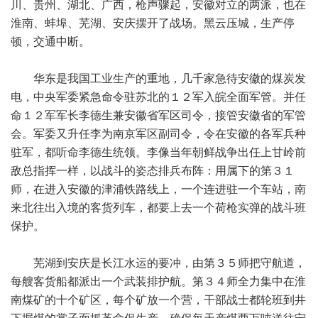
川、贵州、湖北、广西，枪声骤起，安徽对立的两派，也在
淮南、蚌埠、芜湖、安庆摆开了战场。黑云压城，生产停
顿，交通中断。
华东是我国工业生产的重地，几千家急待安徽的煤炭发
电，中央军委紧急命令驻苏北的１２军入皖全面军管。并任
命１２军军长李德生兼安徽省军区司令，接管安徽省的军管
会。军委又升任李为南京军区副司令，令在安徽的各军兵种
驻军，都听命李德生统领。李像当年朝鲜战争出任上甘岭前
敌总指挥一样，以战斗的姿态排兵布阵：用属下的第３１
师，在进入安徽的津浦铁路线上，一个连进驻一个车站，南
来北往出入境的客货列车，都要上去一个荷枪实弹的战斗班
保护。
芜湖到安庆是长江水运的要冲，由第３５师把守航道，
每艘客货船都派出一个武装排护航。第３４师全力集中在淮
南煤矿的十个矿区，每个矿放一个营，干部战士都轮班到井