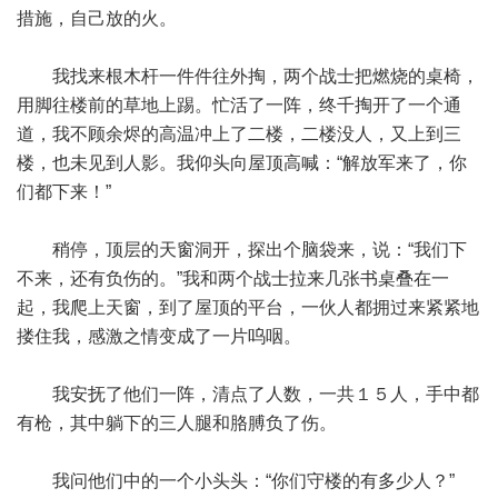
措施，自己放的火。
我找来根木杆一件件往外掏，两个战士把燃烧的桌椅，
用脚往楼前的草地上踢。忙活了一阵，终千掏开了一个通
道，我不顾余烬的高温冲上了二楼，二楼没人，又上到三
楼，也未见到人影。我仰头向屋顶高喊：“解放军来了，你
们都下来！”
稍停，顶层的天窗洞开，探出个脑袋来，说：“我们下
不来，还有负伤的。”我和两个战士拉来几张书桌叠在一
起，我爬上天窗，到了屋顶的平台，一伙人都拥过来紧紧地
搂住我，感激之情变成了一片呜咽。
我安抚了他们一阵，清点了人数，一共１５人，手中都
有枪，其中躺下的三人腿和胳膊负了伤。
我问他们中的一个小头头：“你们守楼的有多少人？”