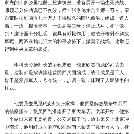
家庵的十多公里地段上挖壕筑垒，准备展开一场生死决战。
师领导分头劝说已不奏效，师长张季伦集合全师一万人，亲
自带队插到两派几十万人正待厮杀的阵地前沿，组成一道人
墙，一边手摇语录本，一边高喊口号：停止武斗，和平谈
判！这场面十分壮观，很具有威摄作用，谁敢开枪射杀解放
军呢。两派在我们强大的和平攻势下，撤离了战场。此举还
得到中央文革的表扬。
李科长赞扬师长的坚毅果敢，他更欣赏两派的武装力
量，建制都是按班排连营团师兵团编成，战斗成员是工人，
骨干是复员军人，号令统一，步调一致，体现了人民战争的
样式。
他要我去见见P派头头张家祥，他原是解放战争中我军
的侦察排长，复员回到淮南开了家大车店。文革开始，他第
一个站出来造市委的反，公安局抓了他，放出来又上北京冲
中南海，他用红卫军的旗帜在淮南已聚集了数十万人马，身