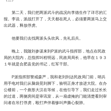
第二天，我们把两派武斗的战况向李德生作了详尽的汇
报。李说，派战打开了，天天都在死人，必须要两派马上交
出武器，释放俘虏。
他要我们去找两派头头吹风，先礼后兵。
晚上，我随刘参谋来到P派的武斗指挥部，地点在民政
局的大院内，总指挥叫程明远，民政局局长，他早在１９３
１年就是合肥县党的书记，红军干部。
P派指挥部警戒森严，我和老刘到达民政局门前，哨兵
用手电对我们从脑袋晃到脚下，验明正身才放进大院。在办
公楼前，一个彪形大汉在等候，在他引导下，我们走过长长
的过道，两侧房间是审讯室，从一扇虚掩的门能清楚看到审
问者在吊打俘虏，殴打声伴着惨叫声撕心裂肺。