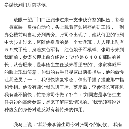
参谋长到门厅前恭候。
放眼一望厂门口正跑步过来一支步伐齐整的队伍，都着
一身军装，肩持自动枪，头上戴着俨如钢盔的矿工帽，一到
办公楼前就自动分列两旁。张司令出现了，他从侍卫的行列
中大步走过来，尾随他身后的是一个女兵班，人人腰上别有
５９式手枪，身着灰色军装，红色娘子军模样。张司令来到
我面前，参谋长迎上前介绍说：“这位是６４０８部队的首
长，从合肥来，是李德生主任派来看望您的”。张家祥威严
的脸上现出笑意，伸出的右手只显露出两根指头，他的傲慢
让我激灵了一下，我很快恢复常态，伸出手握了握他那中指
和食指。他没有谦让就先进了屋。落座后，李参谋长可能见
我有些不愉快，忙给张司令做了补白：“刘同志是李德生主
任身边的高级参谋，是来了解两派情况的。”我无须辩说这
种虚妄的身份对造反派有着特殊的作用。
我马上说：“我带来李德生司令对张司令的问候。”我有