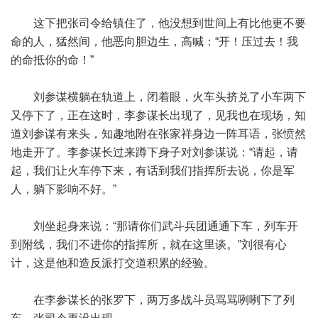
这下把张司令给镇住了，他没想到世间上有比他更不要
命的人，猛然间，他恶向胆边生，高喊：“开！压过去！我
的命抵你的命！”
刘参谋横躺在轨道上，闭着眼，火车头挤兑了小车两下
又停下了，正在这时，李参谋长出现了，见我也在现场，知
道刘参谋有来头，知趣地附在张家祥身边一阵耳语，张愤然
地走开了。李参谋长过来蹲下身子对刘参谋说：“请起，请
起，我们让火车停下来，有话到我们指挥所去说，你是军
人，躺下影响不好。”
刘坐起身来说：“那请你们武斗兵团通通下车，列车开
到附线，我们不进你的指挥所，就在这里谈。”刘很有心
计，这是他和造反派打交道积累的经验。
在李参谋长的张罗下，两万多战斗员骂骂咧咧下了列