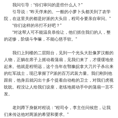
我问引导：“你们审问的是些什么人？”
引导说：“昨天俘来的。一般的小萝卜头都关到了农学
院，在这里关的都是好派的大头目，程司令要亲自审问。”
“你们这样的吊打不好吧？”
“对这帮人可不能温良恭俭让，他们抓住我们的人，整
的还惨，阶级斗争嘛，不能心慈手软。”
我们上到楼的二层阳台，见到一个光头大肚像罗汉般的
人物，正躺在席子上摇动着蒲扇，见我们来了，才缓缓地坐
起来。他就是程明远，这个当年在鄂豫皖拿大刀片子杀出来
的红军战士，现已掌握了P派的百万武装力量。我们刚到他
跟前，他身后就闪出十多个提着自动枪的卫士，对我们虎视
眈眈。程没让人给我们设座，老练地摇动手中的蒲扇一言不
发。
老刘蹲下身躯对程说：“程司令，李主任问候您，让我
们来传达他对两派的希望和要求。”