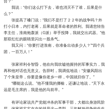
合？”
我说：“你们这么打下去，谁也消灭不了谁，后果是什
么？”
张提高了嗓门说：“我们不是打了２２年的战争吗？外
打小日本，内打老蒋，后果就是革命者的胜利。我请您转告
李主任，淮南炮轰派（G派）举手投降，我就交出武器。”他
那双红红的眼睛里闪出一股杀气。
我又问：“你要打进淮南，你准备出动多少人？”“四个兵
团，一百万人！”
张家祥利令智昏，他在向我吹嘘他握持的军事实力，我
再和他对话也无意义。告辞时，我调侃地说：“安徽风阳出
了个朱皇帝，你要是像你老乡一样，中国就归你了。”
“哪能这么说。”他不懂我的挪榆，还谦让地说，“天下永
远是毛主席的，我是他的马前卒。”
有评论家说共产党能冲杀的军事干部，大都出身游民阶
层，张家祥实实在在的就是这一类型。三年解放战争的生生