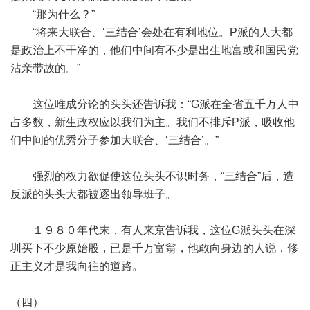
“那为什么？”
“将来大联合、‘三结合’会处在有利地位。P派的人大都
是政治上不干净的，他们中间有不少是出生地富或和国民党
沾亲带故的。”
这位唯成分论的头头还告诉我：“G派在全省五千万人中
占多数，新生政权应以我们为主。我们不排斥P派，吸收他
们中间的优秀分子参加大联合、‘三结合’。”
强烈的权力欲促使这位头头不识时务，“三结合”后，造
反派的头头大都被逐出领导班子。
１９８０年代末，有人来京告诉我，这位G派头头在深
圳买下不少原始股，已是千万富翁，他敢向身边的人说，修
正主义才是我向往的道路。
（四）