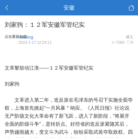
安徽
刘家驹：１２军安徽军管纪实
点击重新加载
reading
楼主
2022-1-17 12:24:21
7283
0
文革鼙鼓动江淮——１２军安徽军管纪实
刘家驹
文革进入第二年，造反派在毛泽东的号召下实施全面夺
权，上海首先掀起“一月风暴＂响应。《人民日报》社论说
无产阶级文化大革命有了新飞跃，进入了新阶段，“将展开
全面的阶级斗争”，是转折点。好些省的造反派紧随其后，
声势越闹越大，变文斗为武斗，纷纷采取武装夺取政权。四