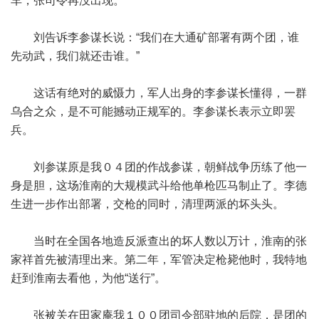
车，张司令再没出现。
刘告诉李参谋长说：“我们在大通矿部署有两个团，谁
先动武，我们就还击谁。”
这话有绝对的威慑力，军人出身的李参谋长懂得，一群
乌合之众，是不可能撼动正规军的。李参谋长表示立即罢
兵。
刘参谋原是我０４团的作战参谋，朝鲜战争历练了他一
身是胆，这场淮南的大规模武斗给他单枪匹马制止了。李德
生进一步作出部署，交枪的同时，清理两派的坏头头。
当时在全国各地造反派查出的坏人数以万计，淮南的张
家祥首先被清理出来。第二年，军管决定枪毙他时，我特地
赶到淮南去看他，为他“送行”。
张被关在田家庵我１００团司令部驻地的后院，是团的