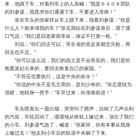
来，他跳下车，对着列车上的人高喊：“我是６４０８部队
的刘参谋，我恳求你们通通下车，不要进入淮南！”
坐在车头的张家祥从车上跳下来，指着刘参谋：“你是
什么人？敢来堵我的车？”张见我站在刘参谋身后，缓了缓
口气说：“我们是回老家闹革命，保证不打第一枪。”
刘说：“你们回去可以，等全省的造反派都交完枪，再
回去也不迟。”
“你可以这么说，我们的战士是不会答应的，我们是给
炮轰派赶出来的，要回去恢复自己的家园。”
“不答应也要执行，这是中央的命令！”
“你说的中央不是毛主席的，是刘少奇的。”张态度转为
强硬，他转身一挥手：“车开过来，向淮南前进！”
车头喷发出一股白烟，突突叫了两声，拉响了几声尖利
的汽笛，车轮启动了，缓缓地从铁轨上辗过来，顶住了我们
的小车。刘参谋气急了，喊道：“张家祥，你有本事从我身
上辗过去！”他走到小车后的轨道中央躺了下来。