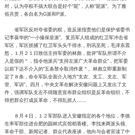
对，认为夺权不搞大联合是好个“屁”，人称“屁派”。为了雅
俗共赏，各自名为G派和P派。
省军区反对夺省委的权，造反派指责他们是保护省委书
记李葆华的“一小撮保皇派”。复员军人组成的红卫军冲击省
军区，军区抓捕了红卫军头头千得水，刑讯至死，毛泽东震
怒，１月２１日致信主持军委的林彪，批评“军队所谓不介
入是假的＂，指令他派兵“支持左派广大革命群众”，把军委
以前下达不介入的“五条禁令取消作废＂。林彪立即重新制
定了８条，命令军队全面介入地方“支农、支工、支左、军
管、军训”。四月，中央文革在解决安徽问题上又发出了文
件，强调军队支左不得随意宣布群众组织是反革命组织，不
得把群众打成反革命，不得乱抓人……
８月４日，１２军部队进入安徽指定的各个地位，李德
生率军部住进合肥的园林式宾馆稻香楼。李找来两派头领、
革命干部、新闻记者、群众代表座谈，他向与会者宣读了中