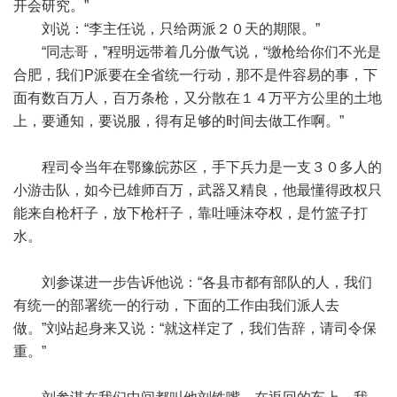
开会研究。”
刘说：“李主任说，只给两派２０天的期限。”
“同志哥，”程明远带着几分傲气说，“缴枪给你们不光是
合肥，我们P派要在全省统一行动，那不是件容易的事，下
面有数百万人，百万条枪，又分散在１４万平方公里的土地
上，要通知，要说服，得有足够的时间去做工作啊。”
程司令当年在鄂豫皖苏区，手下兵力是一支３０多人的
小游击队，如今已雄师百万，武器又精良，他最懂得政权只
能来自枪杆子，放下枪杆子，靠吐唾沫夺权，是竹篮子打
水。
刘参谋进一步告诉他说：“各县市都有部队的人，我们
有统一的部署统一的行动，下面的工作由我们派人去
做。”刘站起身来又说：“就这样定了，我们告辞，请司令保
重。”