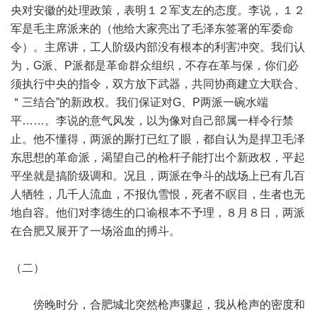
央对安徽的处理政策，表明１２军支左的态度。李说，１２
军是毛主席派来的（他给大家亮出了毛泽东签署的军委命
令）。主席讲，工人阶级内部没有根本的利害冲突。我们认
为，G派、P派都是革命群众组织，不存在革与保，你们必
须执行中央的指令，双方放下武器，共同协商建立大联合、
＂三结合”的新政权。我们保证对G、P两派一碗水端
平……。李说的意气风发，以为像对自己部属一样令行禁
止。他不懂得，两派的厮打已红了眼，都自认为是捍卫毛泽
东思想的革命派，渴望自己的枪杆子能打出个新政权，平起
平坐就是搞阶级调和。况且，两派在争斗的战场上已有几百
人牺牲，几千人流血，不报仇雪恨，死者不瞑目，生者也无
地自容。他们对李德生的口谕根本不予理，８月８日，两派
在合肥又展开了一场浴血的搏斗。
（二）
傍晚时分，合肥城北突然枪声骤起，我从枪声的密度和