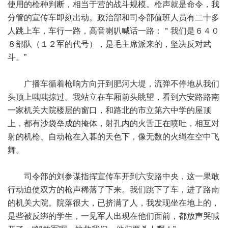
使用的枪种判断，相当于营的战斗规模。枪声就是命令，我
分管的宣传车即刻出动。政治部和司令部值班人员有二十多
人跳上车，车行一路，高音喇叭喊话一路：＂我们是６４０
８部队（１２军的代号），是毛主席派来的，坚决反对武
斗。”
广播车循着枪响方向开到肥河大堤，流弹不停地从我们
头顶上嗤嗤掠过。我站立在车厢前头眺望，看到六安路路南
一家机关大院楼层的窗口，和路北的市立第六中学的屋顶
上，都有沙袋垒成的掩体，射孔内的火舌正在喷吐，相互对
射的机枪、自动枪在入暮的天色下，像无数的火绳在空中飞
舞。
司令部的刘参谋指挥宣传车开到六安路中央，这一果敢
行动迫使双方的枪声稀落了下来。我们跳下了车，进了路南
的机关大院。院落很大，已挤满了人，我发现坐在地上的，
是些被反绑的学生，一见军人出现在他们面前，都放声哭喊