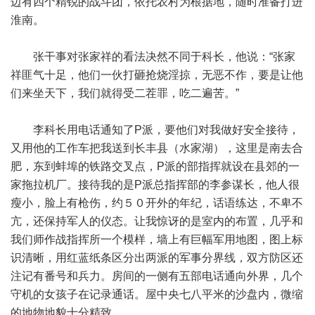
边有四个精锐的战斗团，依托农村为根据地，随时准备打进
淮南。
张干事对张家祥的看法决然不同于科长，他说：“张家
祥匪气十足，他们一伙打砸抢烧淫掠，无恶不作，要是让他
们来坐天下，我们就得受二茬罪，吃二遍苦。”
李科长用电话通知了P派，要他们对我做好安全接待，
又用他的工作车把我送到长丰县（水家湖），这里是南去合
肥，东到蚌埠的铁路交叉点，P派的部指挥就设在县郊的一
家拖拉机厂。接待我的是P派总指挥部的李参谋长，他人很
瘦小，脸上有枪伤，约５０开外的年纪，话语练达，不卑不
亢，还保持军人的仪态。让我惊讶的是室内的布置，几乎和
我们师作战指挥所一个模样，墙上有巨幅军用地图，图上标
识清晰，用红蓝纸条区分出两派的军事分界线，双方防区还
注记有番号和兵力。房间的一侧有五部电话通向外界，几个
守机的女孩子在记录通话。屋中央七八平米的沙盘内，微缩
的地物地貌十分精致。