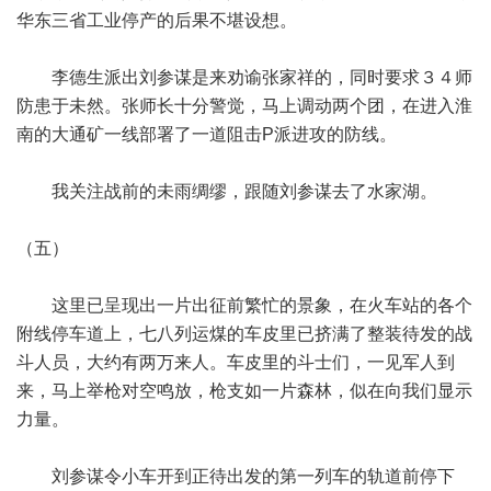
华东三省工业停产的后果不堪设想。
李德生派出刘参谋是来劝谕张家祥的，同时要求３４师
防患于未然。张师长十分警觉，马上调动两个团，在进入淮
南的大通矿一线部署了一道阻击P派进攻的防线。
我关注战前的未雨绸缪，跟随刘参谋去了水家湖。
（五）
这里已呈现出一片出征前繁忙的景象，在火车站的各个
附线停车道上，七八列运煤的车皮里已挤满了整装待发的战
斗人员，大约有两万来人。车皮里的斗士们，一见军人到
来，马上举枪对空鸣放，枪支如一片森林，似在向我们显示
力量。
刘参谋令小车开到正待出发的第一列车的轨道前停下