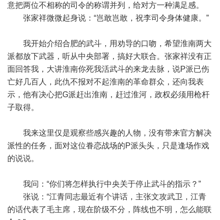
意把两位不相称的司令的称谓并列，给对方一种满足感。
张家祥微微起身说：“岂敢岂敢，祝李司令身体健康。”
我开始介绍合肥的武斗，用劝导的口吻，希望淮南两大
派都放下武器，听从中央部署，搞好大联合。张家祥没有正
面回答我，大讲淮南你死我活武斗的来龙去脉，说P派已伤
亡好几百人，此仇不报对不起淮南的革命群众，还向我表
示，他有决心把G派赶出淮南，赶过淮河，政权必须用枪杆
子取得。
我来这里仅是观察些感兴趣的人物，没有带来官方解决
派性的任务，面对这位眷恋战场的P派头头，只是逢场作戏
的说说。
我问：“你们将怎样执行中央关于停止武斗的指示？”
张说：“江青同志最近有个讲话，主张文攻武卫，江青
的话代表了毛主席，现在阶级不分，阵线也不明，怎么能联