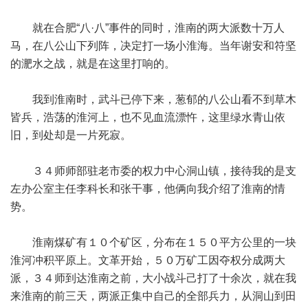
就在合肥“八·八”事件的同时，淮南的两大派数十万人
马，在八公山下列阵，决定打一场小淮海。当年谢安和符坚
的淝水之战，就是在这里打响的。
我到淮南时，武斗已停下来，葱郁的八公山看不到草木
皆兵，浩荡的淮河上，也不见血流漂忤，这里绿水青山依
旧，到处却是一片死寂。
３４师师部驻老市委的权力中心洞山镇，接待我的是支
左办公室主任李科长和张干事，他俩向我介绍了淮南的情
势。
淮南煤矿有１０个矿区，分布在１５０平方公里的一块
淮河冲积平原上。文革开始，５０万矿工因夺权分成两大
派，３４师到达淮南之前，大小战斗己打了十余次，就在我
来淮南的前三天，两派正集中自己的全部兵力，从洞山到田