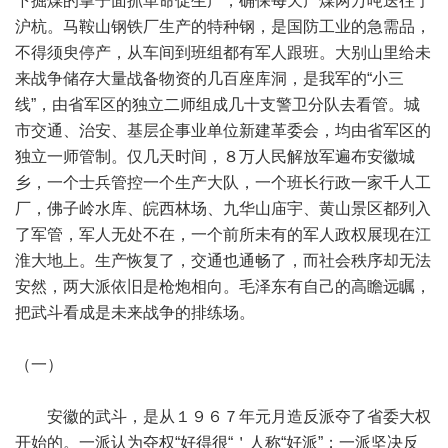
下掘煤的掌子面抓革命促生产，确保每天产煤两万吨送往宁
沪杭。马鞍山钢铁厂生产的特种钢，是国防工业的急需品，
不得须臾停产，从车间到班组都有军人跟班。大别山里给未
来战争储存大量战备物资的几百座库洞，是我军的“小三
线”，由省军区的独立二师组成几十支警卫分队去看管。城
市交通、治安、基层企事业单位新建革委会，均由省军区的
独立一师管制。仅几天时间，８万人民解放军遍布安徽城
乡，一个士兵管控一个生产大队，一个班长行政一家千人工
厂，佛子岭水库、皖西林场、九华山庙宇、黄山景区都列入
了军管，军人无处不在，一个前所未有的军人政权展现在江
淮大地上。生产恢复了，交通也通畅了，而社会秩序却无法
安然，两大派依旧是枪炮相向。毛泽东有自己的高瞻远瞩，
把武斗看成是未来战争的排练场。
（一）
安徽的武斗，是从１９６７年元月造反派夺了省委大权
开始的。一派认为夺权“好得很“＇人称“好派”；一派坚决反