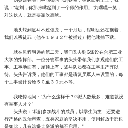
刘参谋在我们中间都叫他刘铁嘴，在返回的车上，我
说：“老刘，你那张嘴起到了一个师的作用。”刘嘿嘿一笑，
对这伙人，就是要靠吹靠唬。
地头蛇到底斗不过强龙，一个月后，程明远还在拖着，
我们以叛徒罪（他在１９３２年被捕过）把他逮捕下狱。
就在见程明远的第二天，我们又去到G派设在合肥工业
大学的指挥部。一位分管军事的头头带领我们参观他们的工
事。工事地面有，屋顶上有，战斗队员都在工事里严阵以
待。头头告诉我，他们的工事都是请复员军人来设置的，每
个工事设计费给５０至３０元不等。
我吃惊地问：“为什么这样干？G派人数最多，难道就没
有军事人才？”
头头说：“我们参加战斗的成员，以学生为主，还要进
行严格的政治审查，五类家庭的坚决不用，使用解放干部也
是如此，凡有涉嫌走资派的都不启用。”