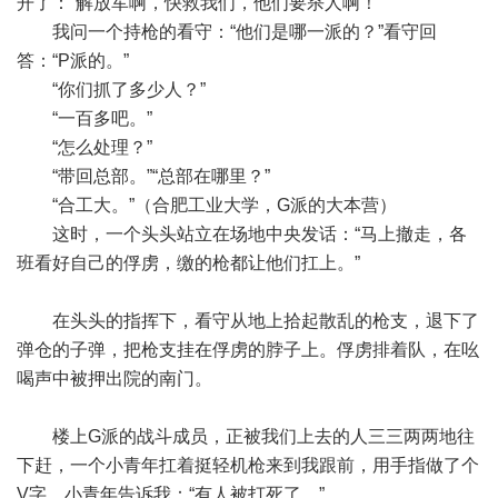
开了：“解放军啊，快救我们，他们要杀人啊！”
我问一个持枪的看守：“他们是哪一派的？”看守回
答：“P派的。”
“你们抓了多少人？”
“一百多吧。”
“怎么处理？”
“带回总部。”“总部在哪里？”
“合工大。”（合肥工业大学，G派的大本营）
这时，一个头头站立在场地中央发话：“马上撤走，各
班看好自己的俘虏，缴的枪都让他们扛上。”
在头头的指挥下，看守从地上拾起散乱的枪支，退下了
弹仓的子弹，把枪支挂在俘虏的脖子上。俘虏排着队，在吆
喝声中被押出院的南门。
楼上G派的战斗成员，正被我们上去的人三三两两地往
下赶，一个小青年扛着挺轻机枪来到我跟前，用手指做了个
V字。小青年告诉我：“有人被打死了。”