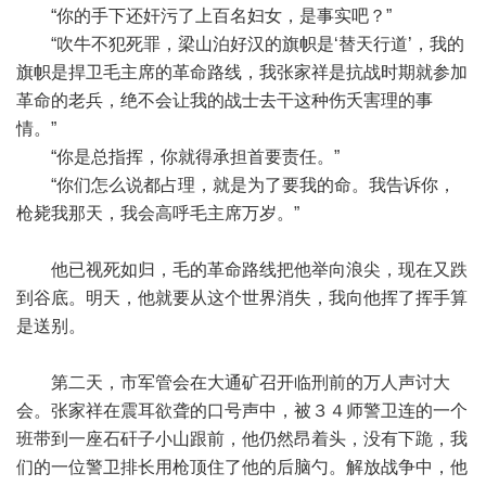
“你的手下还奸污了上百名妇女，是事实吧？”
“吹牛不犯死罪，梁山泊好汉的旗帜是‘替天行道’，我的
旗帜是捍卫毛主席的革命路线，我张家祥是抗战时期就参加
革命的老兵，绝不会让我的战士去干这种伤夭害理的事
情。”
“你是总指挥，你就得承担首要责任。”
“你们怎么说都占理，就是为了要我的命。我告诉你，
枪毙我那天，我会高呼毛主席万岁。”
他已视死如归，毛的革命路线把他举向浪尖，现在又跌
到谷底。明天，他就要从这个世界消失，我向他挥了挥手算
是送别。
第二天，市军管会在大通矿召开临刑前的万人声讨大
会。张家祥在震耳欲聋的口号声中，被３４师警卫连的一个
班带到一座石矸子小山跟前，他仍然昂着头，没有下跪，我
们的一位警卫排长用枪顶住了他的后脑勺。解放战争中，他