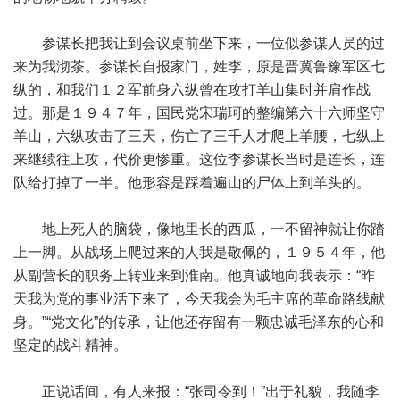
参谋长把我让到会议桌前坐下来，一位似参谋人员的过
来为我沏茶。参谋长自报家门，姓李，原是晋冀鲁豫军区七
纵的，和我们１２军前身六纵曾在攻打羊山集时并肩作战
过。那是１９４７年，国民党宋瑞珂的整编第六十六师坚守
羊山，六纵攻击了三天，伤亡了三千人才爬上羊腰，七纵上
来继续往上攻，代价更惨重。这位李参谋长当时是连长，连
队给打掉了一半。他形容是踩着遍山的尸体上到羊头的。
地上死人的脑袋，像地里长的西瓜，一不留神就让你踏
上一脚。从战场上爬过来的人我是敬佩的，１９５４年，他
从副营长的职务上转业来到淮南。他真诚地向我表示：“昨
天我为党的事业活下来了，今天我会为毛主席的革命路线献
身。”“党文化”的传承，让他还存留有一颗忠诚毛泽东的心和
坚定的战斗精神。
正说话间，有人来报：“张司令到！”出于礼貌，我随李