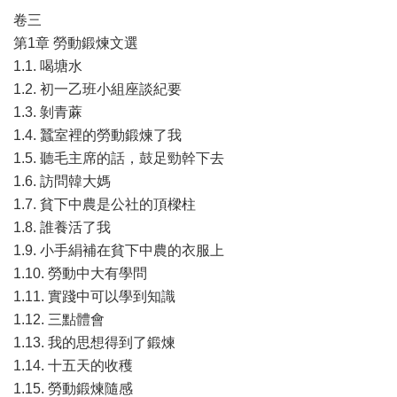
卷三
第1章 勞動鍛煉文選
1.1. 喝塘水
1.2. 初一乙班小組座談紀要
1.3. 剝青蔴
1.4. 蠶室裡的勞動鍛煉了我
1.5. 聽毛主席的話，鼓足勁幹下去
1.6. 訪問韓大媽
1.7. 貧下中農是公社的頂樑柱
1.8. 誰養活了我
1.9. 小手絹補在貧下中農的衣服上
1.10. 勞動中大有學問
1.11. 實踐中可以學到知識
1.12. 三點體會
1.13. 我的思想得到了鍛煉
1.14. 十五天的收穫
1.15. 勞動鍛煉隨感