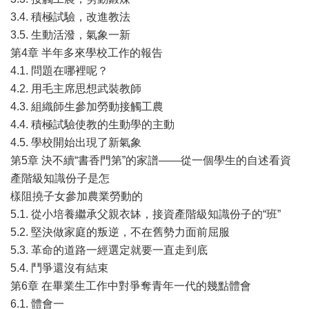
3.4. 積極試驗，改進教法
3.5. 生動活潑，氣象一新
第4章 半年多來學校工作的報告
4.1. 問題在哪裡呢？
4.2. 用毛主席思想武裝教師
4.3. 組織師生參加勞動接觸工農
4.4. 積極試驗使教的生動學的主動
4.5. 學校開始出現了新氣象
第5章 決不續“書香門第”的家譜——從一個學生的自述看資
產階級知識份子是怎
樣阻撓子女參加農業勞動的
5.1. 從小培養繼承父親衣缽，接資產階級知識份子的“班”
5.2. 堅決做家庭的叛逆，不在舊勢力面前屈服
5.3. 革命的道路一經選定就要一直走到底
5.4. 鬥爭還沒有結束
第6章 在畢業生工作中對爭奪青年一代的幾點體會
6.1. 體會一