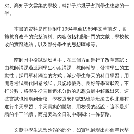
弟、高知子女雲集的學校，幹部子弟幾乎占到學生總數的一
半。
本書的資料是南師附中1964年至1966年文革前夕，實
施教育改革的完整資料。內容包括相關部門的文獻，學校教
改的實踐總結，以及部分學生的思想匯報等。
南師附中從試點班著手，在三個方面進行了改革嘗試：
由教師講課過渡到學生小組講課，教師輔導，發揮學生的主
動性；採用單科獨進的方式，減少學生每天的科目學習；用
開卷考試替代閉卷考試，只記錄優秀、良好等學習狀況，不
打分數，將學生從盲目追求分數的思想負擔中解脫出來。這
些嘗試也推廣到全校。學校還安排試點班等班級去蘇北農村
進行半天學習，半天勞動的體驗。用校長的話說：這不是所
謂的半工半讀，而是要為全日制中學闖出一條新路。
文獻中學生思想匯報的部分，如實地展現出那個年代莘