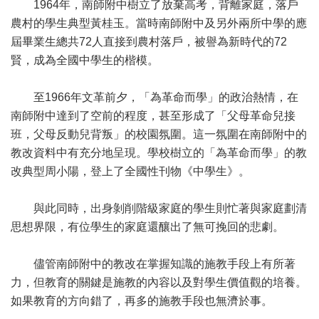
1964年，南師附中樹立了放棄高考，背離家庭，落戶
農村的學生典型黃桂玉。當時南師附中及另外兩所中學的應
屆畢業生總共72人直接到農村落戶，被譽為新時代的72
賢，成為全國中學生的楷模。
至1966年文革前夕，「為革命而學」的政治熱情，在
南師附中達到了空前的程度，甚至形成了「父母革命兒接
班，父母反動兒背叛」的校園氛圍。這一氛圍在南師附中的
教改資料中有充分地呈現。學校樹立的「為革命而學」的教
改典型周小陽，登上了全國性刊物《中學生》。
與此同時，出身剝削階級家庭的學生則忙著與家庭劃清
思想界限，有位學生的家庭還釀出了無可挽回的悲劇。
儘管南師附中的教改在掌握知識的施教手段上有所著
力，但教育的關鍵是施教的內容以及對學生價值觀的培養。
如果教育的方向錯了，再多的施教手段也無濟於事。