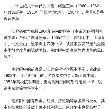
二十世紀六十年代的中國，經過三年（1960～1962）
的政策調整，1963年開始經濟復甦。 1964年，毛澤東著手
教育改革。
江蘇省教育廳於1964年在南師附中（南京師範學院附
屬中學）啟動了教育改革。 1965年1月，南師附中、上海育
才、北京景山、遼寧黑山四所中學，被國家教育部定為全國
中學教育改革的試點學校。南師附中躋身到教育改革的風口
浪尖。
南師附中的前身是三江師範學堂附屬中學堂，籌建於
1902年。 1949年8月前，名為國立中央大學附屬中學。
1952年高校院系調整，更名為南京師範學院附屬中學（現
為南京師範大學附中）。
南師附中擁有巴金、胡風、汪道涵等眾多傑出校友，其
中包括袁隆平等數十位中科院院士。南師附中也是高幹子