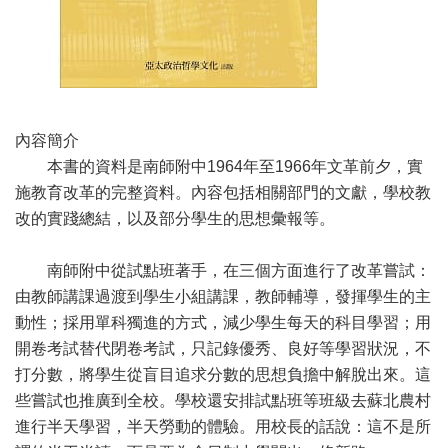
內容簡介
本書的資料是南師附中1964年至1966年文革前夕，實
施教育改革的完整資料。內容包括相關部門的文獻，學校教
改的實踐總結，以及部分學生的思想彙報等。
南師附中從試點班著手，在三個方面進行了改革嘗試：
由教師講課過渡到學生小組講課，教師輔導，發揮學生的主
動性；採用單科獨進的方式，減少學生每天的科目學習；用
開卷考試替代閉卷考試，只記錄優秀、良好等學習狀況，不
打分數，將學生從盲目追求分數的思想負擔中解脫出來。這
些嘗試也推廣到全校。學校還安排試點班等班級去蘇北農村
進行半天學習，半天勞動的體驗。用校長的話說：這不是所