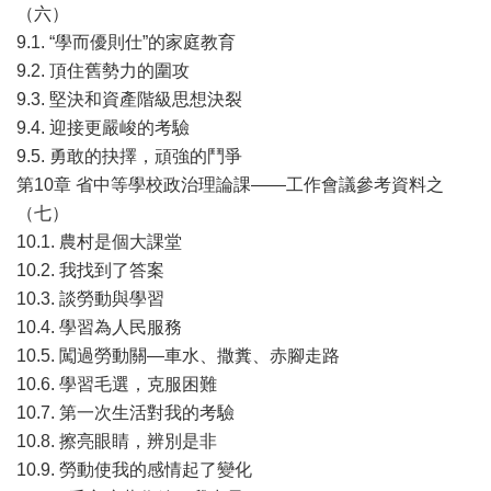
（六）
9.1. “學而優則仕”的家庭教育
9.2. 頂住舊勢力的圍攻
9.3. 堅決和資產階級思想決裂
9.4. 迎接更嚴峻的考驗
9.5. 勇敢的抉擇，頑強的鬥爭
第10章 省中等學校政治理論課——工作會議參考資料之
（七）
10.1. 農村是個大課堂
10.2. 我找到了答案
10.3. 談勞動與學習
10.4. 學習為人民服務
10.5. 闖過勞動關—車水、撒糞、赤腳走路
10.6. 學習毛選，克服困難
10.7. 第一次生活對我的考驗
10.8. 擦亮眼睛，辨別是非
10.9. 勞動使我的感情起了變化