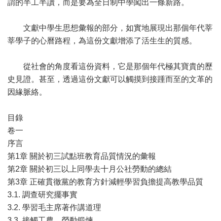
謂的半工半讀，而是要為全日制中學闖出一條新路。
文獻中學生思想彙報的部分，如實地展現出那個年代莘
莘學子的心曆路程，為這份文獻增添了活生生的質感。
從社會的角度看這份資料，它是那個年代極其寶貴的歷
史見證。甚至，透過這份文獻可以觸摸到接踵而至的文革的
因緣脈絡。
目錄
卷一
序言
第1章 關於初三試點班教育品質情況的彙報
第2章 關於初三以上同學去十月公社勞動的總結
第3章 正確貫徹黨的教育方針減輕學習負擔提高教學品質
3.1. 調查研究擺事實
3.2. 學習毛主席著作講道理
3.3. 接觸工農，勞動鍛煉