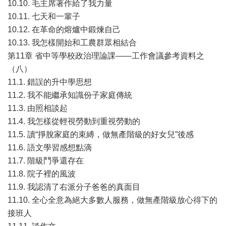
10.10. 毛主席著作給了我力量
10.11. 七天和一輩子
10.12. 在革命的熔爐中鍛煉自己
10.13. 我怎樣開始和工農群眾相結合
第11章 省中等學校政治理論課——工作會議參考資料之
（八）
11.1. 錯誤的升中學思想
11.2. 我不能繼承知識份子家庭傳統
11.3. 由照相談起
11.4. 我怎樣從輕視勞動到重視勞動的
11.5. 讀“掙脫家庭的束縛，做無產階級的好女兒”後感
11.6. 語文學習感想點滴
11.7. 階級鬥爭還存在
11.8. 院子裡的風波
11.9. 我認清了右派分子爸爸的真面目
11.10. 全心全意為絕大多數人服務，做無產階級放心得下的
接班人