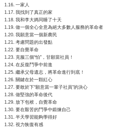
1.16. 一家人
1.17. 我找到了真正的家
1.18. 我和李大媽同睡了十天
1.19. 做一個全心全意為絕大多數人服務的革命者
1.20. 我願意當一個新農民
1.21. 考慮問題的出發點
1.22. 要自覺革命
1.23. 克服三個“怕”，甘願當社員！
1.24. 在反復鬥爭中前進
1.25. 繼承父母遺志，將革命進行到底！
1.26. 關鍵在於一顆紅心
1.27. 要敢於下“願意當一輩子社員”的決心
1.28. 做堅強的革命後代
1.29. 放下包袱，自覺革命
1.30. 要在艱苦的鬥爭中鍛煉自己
1.31. 半天學習能夠學得好
1.32. 視力恢復有感