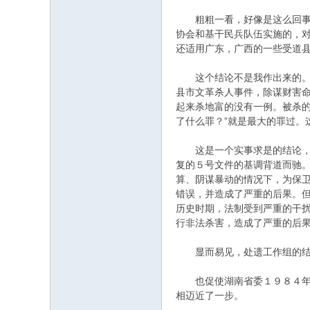
粗粗一看，好像是这么回事。
协会和基干民兵队伍实施的，
还适用广东，广西的一些受道
这个结论不是我作出来的。而
县市文革杀人事件，除谋财害
起来杀地富的没有一例。被杀
了什么罪？”就是最大的罪过。
这是一个实事求是的结论，也
复的５号文件的基调背道而驰
算、阴谋暴动的情况下，为保
错误，并造成了严重的后果。
历史时期，法制受到严重的干扰
行非法杀害，造成了严重的后
显而易见，处遗工作组的结
也促使湖南省委１９８４年在
相迈近了一步。