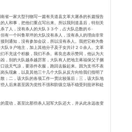
南省一家大型刊物写一篇有关道县文革大屠杀的长篇报告
人的人和事，把他们重点写出来。所以我到道县后，特别关
杀了人，没有杀人的大队３３个，占大队总数的６·
，但有一个叫鲁草坪的大队没有杀人，没有杀人的理由非常
有接到通知，没有参加会议，所以没有杀人。我把它称为鲁
全大队９户地主，加上其他分子及子女共计２０余人。文革
我们不充这个积极，我们不杀。蒋良忠表示赞同，他认为大
越凶，别的大队越杀越厉害，大队有人把地主蒋福保父子捆
借口说天气凉，要添件衣服，跑回去躲起来。因为支书不表
正岗头现象，以及其他三十几个大队从反方向给我们指明了
涣散；二，该大队的各项工作一贯比较落后；三，该大队地
有些人后来甚至因为党性不强和阶级立场不稳受到批评和处
的震动，甚至比那些杀人冠军大队还大，并从此永远改变