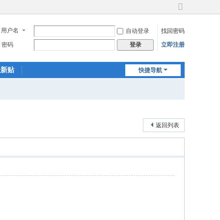
切
换
用户名
自动登录
找回密码
到
宽
密码
立即注册
登录
版
最新贴
快捷导航
返回列表