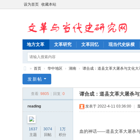
设为首页
收藏本站
地方文革
文革研究
文革回忆
现当代史纵横
»
首页
›
华中地区
›
湖南
›
谭合成：道县文革大屠杀与文化大
文
发新帖
革
谭合成：道县文革大屠杀与
查看:
9805
|
回复:
0
与
当
reading
发表于 2022-4-11 03:36:00
|
代
史
1637
3074
1万
血的神话——道县文革大屠杀
研
主题
回帖
积分