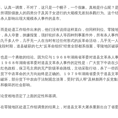
认真一调查，不对了，这只是一个幌子，一个假象。真相是什么呢？是
对所谓阶级敌人的四类分子及其子女进行的大规模无差别杀戮行为。这个
县杀人影响出现大规模杀人事件的县市。
是处遗工作组作出来的，他们没有说得这样直白，但同样到位。零陵地
命，杀人夺妻，挟嫌报复，强奸轮奸杀人等四种刑事案件外，所有杀人事
的九千多人中，几乎无一人在当时有过任何形式的反革命活动，几乎无一人
这段时期，道县破获的七大“反革命组织”经查全部都系假案，零陵地区破
是一个勇敢的结论。因为它与１９６８年湖南省革委对道县文革杀人事
。１９６８年湖南省革委对道县文革杀人事件的定性是：广大贫下中农在
卫红色政权，保卫毛主席的无产阶级革命路线，主动采取行动，杀了一些
但贫下中农革命的大方向始终是正确的。１９７９年湖南省委关于道县文
破坏，部分贫下中农由于法制观念淡薄，受到“四人帮”及林彪两个反党
果和极坏的社会影响。
论变相地否定了上面的定性和基调。
零陵地区处遗工作组调查的结果上，对道县文革大屠杀重新出台了省委