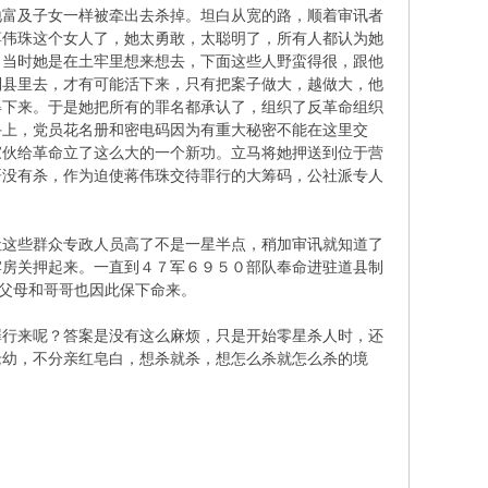
地富及子女一样被牵出去杀掉。坦白从宽的路，顺着审讯者
蒋伟珠这个女人了，她太勇敢，太聪明了，所有人都认为她
，当时她是在土牢里想来想去，下面这些人野蛮得很，跟他
到县里去，才有可能活下来，只有把案子做大，越做大，他
得下来。于是她把所有的罪名都承认了，组织了反革命组织
手上，党员花名册和密电码因为有重大秘密不能在这里交
家伙给革命立了这么大的一个新功。立马将她押送到位于营
哥没有杀，作为迫使蒋伟珠交待罪行的大筹码，公社派专人
这些群众专政人员高了不是一星半点，稍加审讯就知道了
牢房关押起来。一直到４７军６９５０部队奉命进驻道县制
的父母和哥哥也因此保下命来。
行来呢？答案是没有这么麻烦，只是开始零星杀人时，还
老幼，不分亲红皂白，想杀就杀，想怎么杀就怎么杀的境