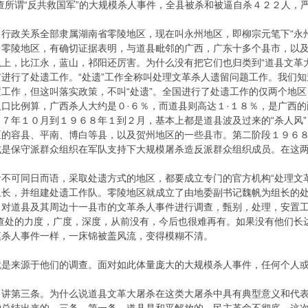
查所谓“反共救国军”的大规模杀人事件，全县被杀和被逼自杀４２２人，
政关系全部隶属湖南省零陵地区，现在叫永州地区，即柳宗元笔下“永州
出零陵地区，有确切证据表明，与道县毗邻的广西，广东十多个县市，以
上，比江永，蓝山，祁阳还厉害。为什么没有把它们也归类到“道县文革
进行了处遗工作。“处遗”工作全称叫处理文革杀人遗留问题工作。我们
工作，但这叫落实政策，不叫“处遗”。全国进行了处遗工作的仅两个地
口比例算，广西杀人大约是０·６％，而道县则高达１·１８％，是广西
７年１０月到１９６８年１到２月，基本上都是道县波及过来的“杀人风
区的容县、平南、博白等县，以及贺州地区的一些县市。第二阶段１９６
式是保守派群众组织在军队支持下大规模屠杀造反派群众组织成员。在这
可同日而语，采取处遗方式的地区，都要成立专门的官方机构“处理文革
组长，并组建处遗工作队。零陵地区就成立了由地委副书记魏帆为组长的
对道县及其周边十一县市的文革杀人事件进行调查，甄别，处理，安置工作
但查处的力度，广度，深度，从前没有，今后也很难再有。如果没有他们长
模杀人事件一样，一床锦被盖风流，变得模糊不清。
来源于他们的调查。面对如此体量庞大的大规模杀人事件，任何个人或
第三条。为什么说道县文革大屠杀在这类大屠杀中具有典型意义和代表