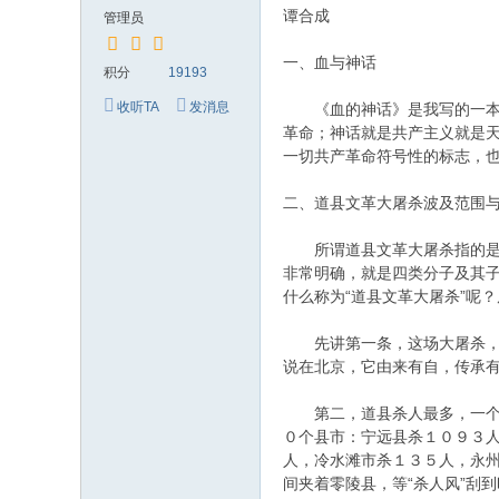
究
谭合成
管理员
网
一、血与神话
积分
19193
收听TA
发消息
《血的神话》是我写的一本书
革命；神话就是共产主义就是
一切共产革命符号性的标志，
二、道县文革大屠杀波及范围
所谓道县文革大屠杀指的是１
非常明确，就是四类分子及其子
什么称为“道县文革大屠杀”呢
先讲第一条，这场大屠杀，首
说在北京，它由来有自，传承
第二，道县杀人最多，一个县
０个县市：宁远县杀１０９３
人，冷水滩市杀１３５人，永州
间夹着零陵县，等“杀人风”刮