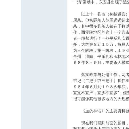
一清”运动中，东安县出现了追
以上十一县市（包括道县）行
屠杀。但实际杀人范围远远超
杀，其中很多县杀人都在千数以
作，而零陵地区的这十一个县市
者一般都进行了一些平反和安置
多，大约在８到１５万，按总人
为三个阶段：第一阶段，１９６
全州、灌阳、平乐县和玉林地
６８年８－９月，主要杀人模
落实政策与处遗工作，两者不
书记（二把手或三把手）担任
９８４年６月到１９８６年底，
宜宽不宜严，宜少不宜多”，
很可能像其他很多地方的大规
《血的神话》的主要资料就是
现在我们回到前面的题目，讲