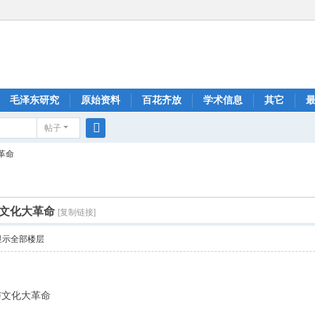
毛泽东研究
原始资料
百花齐放
学术信息
其它
帖子
搜
革命
索
文化大革命
[复制链接]
显示全部楼层
与文化大革命