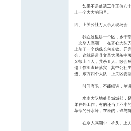
如果不是处遗工作正值八十年
上一个大大的问号。
四、上关公社万人杀人现场会
我在这里讲一个区，乡干部插
一次杀人高潮），在齐心大队
上杀了一个伪保长何光钦。开
会。这就是道县文革大屠杀中
又报上４人，共杀６人。散会
遗工作组查证落实：其中公社
进、东方四个大队；上关区委
时间有限，不能细讲，单讲
水南大队地处县城城郊，是道
弟在外工作，有的还当了不小的
革命的分水岭，在座的，谁与阶
在杀人高潮中，桥头、上关、