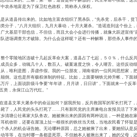
物总结出来的。三条，第一条，道县是和平解放的，民主革命不彻底，这
下中农杀地富是为了保卫红色政权，简称杀人保权。
从道县传出来的。比如地主富农组织了黑杀队，“先杀党，后杀干，贫下
类分子，“八月大组织，九月大暴动，十月大屠杀。”造谣造到这个份上
广大基层干部也信，不但信，而且大会小会进行传播，就像大跃进宣传“
作队进场调查方才破除。为什么会这样呢？还有一种解释，那些杀人事件
个零陵地区连破十几起反革命大案，道县占了七起，５０％，什么反共
且成员众多，动辄几十人，数百人。破案速度之快，令人咂舌。这些反动
是从，唯利是图，弄虚作假。我的一位朋友，湖南省的一位民间思想家，
白颠倒。这也是所有极权体制的特征。比如，上面要钢铁元帅升帐，下面
万斤，上面说阶级斗争要“年年讲，月月讲，日日讲”，下面就来一个反革
黑五类，永保江山万代红。”
在道县文革大屠杀中的命运如何？据我所知，反共救国军的军长打死了，
枪毙了，人民党的头头打死了……只有新民党的主席兼电台发报员活了下
家乡清塘公社蒋家大队务农。她被揪出来的原因有两种说法，一种是她在
着耳机收听，还要在屋顶上扯一根很长的铁丝当天线，当地农民看了怀疑
这个杀人的机会诬告她。无论哪种原因，总之她被揪了出来，要她招认是
暴动等等，在当时哪一条都是死罪。不但她本人被揪出来了，她的父母，