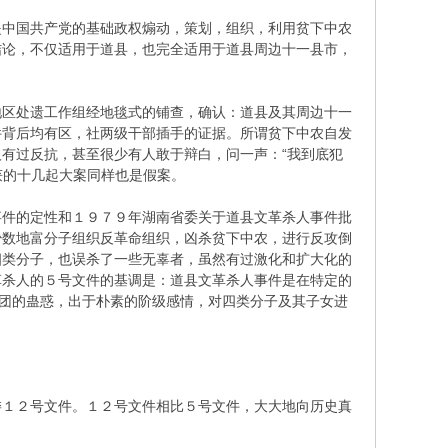
中国共产党的基础政权煽动，策划，组织，利用贫下中农
结论，不仅适用于道县，也完全适用于道县周边十一县市，
区处遗工作组经地毯式的铺查，确认：道县及其周边十一
件背后均有区，社两级干部插手的证据。所谓贫下中农自发
有过反抗，甚至很少有人敢于辩白，问一声：“我到底犯
获的十几起大案同样也是假案。
件的定性和１９７９年湖南省委关于道县文革杀人事件批
少数地富分子组织反革命组织，凶杀贫下中农，进行反攻倒
四类分子，也误杀了一些无辜者，虽然有过激化和扩大化的
革杀人的５号文件的基调是：道县文革杀人事件是在特定的
集团的蛊惑，出于朴素的阶级感情，对四类分子及其子女进
１２号文件。１２号文件相比５号文件，大大地向历史真