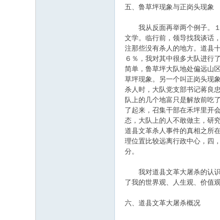
五、鲁草坪现象与正岗头现象
我从反面再举两个例子。１９
文学。临行前，领导找我谈话
注那些没有杀人的地方。道县
６％，我对其中很多大队进行
简单，鲁草坪大队地处偏远山
草坪现象。另一个叫正岗头现
杀人时，大队党支部书记蒋良
队上的几个地富只是解放前吃
了起来，召集干部在禾坪里开
态，大队上的人不敢做主，研
道县文革杀人事件的真相之所
理位置比较远离行政中心，四
分。
我对道县文革大屠杀的认识原
了我的世界观、人生观、价值
六、道县文革大屠杀概况