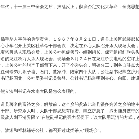
代，十一届三中全会之后，拨乱反正，彻底否定文化大革命，全党思想
手杀人事件的典型案例。１９６７年８月２１日，道县上关区武装部长
齐心小学召开上关区社革命干部会议，决定在齐心大队召开杀人现场大会
完宝塔脚杀人现场会后，上关公社抓促领导小组到组长、保守组织红联头
著名的龙江桥万人杀人现场会。现场会８月２４日在龙江桥变电站的空坪
后，上关公社的脱产干部留下来，开了个碰头会，明确分工，到各自驻点
主任何瑞弟到坝子塘、石门、董家冲、陆家四个大队，公社副书记熊立济
副书记杨国龙、公社团委书记吴荣登、公社书记杨道明到齐心、向阳、建
熊立济副书记在水南大队是怎么表现的。
县著名的富裕之乡，解放前，这个乡的贫农比道县很多穷苦之乡的地主
干部。研究杀人时，大队干部思想有顾虑。熊立济急了，掏出随身携带的匕
级敌人划不清界限？”在熊副书记的强力督促下，该大队用沉河的方式，
油湘和祥林铺等公社，都召开过此类杀人“现场会”。