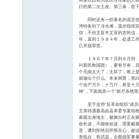
和某些自诩为农民理论家的人
行的第二次土改。第三条，贫
同时还有一些著名的谣言也是
湾特务到了冷水滩，遥控指挥四
信，不但文盲半文盲的农民信，
年，直到１９８４年，处遗工
己开脱罪责。
１９６７年７月到８月间，整
叫新民救国团），要有尽有，
个毛病太大了，太坏了，唯上
就做出个什么。本末倒置，黑
个亩产万斤，十万斤，甚至十几
神”，下面就弄一个“斩尽杀绝
至于这些“反革命组织”成员
主席待遇最高由县革委专案组
家庭出身地主，被揪出时正在
收长波，不能收短波，需要戴
意，遭到拒绝后怀恨在心，趁
有电台，有武器，企图搞军事