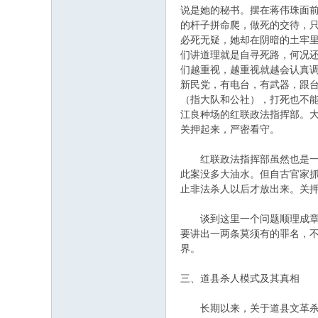
说是她的秘书。摆在蒋伟珠面
的杆子拼命爬，做死的交待，
必死无疑，她却在阴暗的土牢
们讲道理就是自寻死路，何况
们越重视，越重视就越会认真
新民党，有电台，有武器，跟
（指大队和公社），打死也不
江良种场的红联政法指挥部。
关押起来，严密看守。
红联政法指挥部虽然也是一个
此案没多大油水。但自古官家
止非法杀人以后才放出来。关押
谈到这里一个问题顺理成章地
要讲出一两条莫须有的罪名，
界。
三、道县杀人模式及其真相
长期以来，关于道县文革杀人