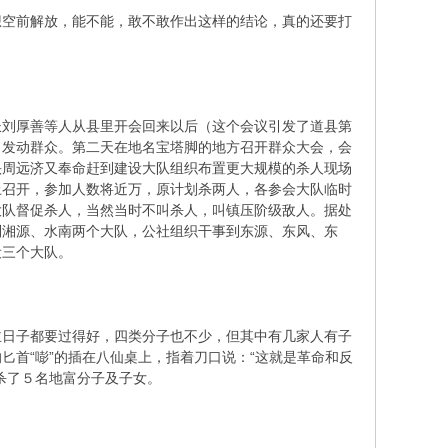
空前解放，能不能，敢不敢作出这样的结论，真的还要打
刘厚善等人从县里开会回来以后（这个会议引发了道县第
，发动群众。第二天在地名宝塔脚的地方召开群众大会，会
头周远济又奉命赶到建设大队组织布置更大规模的杀人现场
上召开，参加人数将近万，原计划杀两人，各参会大队临时
大队督促杀人，当然当时不叫杀人，叫镇压阶级敌人。据处
到湘源、水南两个大队，公社组织干事到东源、东风、东
设三个大队。
日子都要过得好，四类分子也不少，但其中有几家人有子
首“嘭”的插在八仙桌上，指着刀口说：“这就是革命和反
杀了５名地富分子及子女。