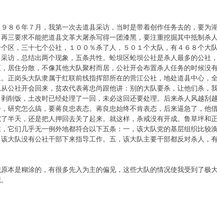
８６年７月，我第一次去道县采访，当时是带着创作任务去的，要为湖
，再三要求不能把道县文革大屠杀写得一团漆黑，要注重挖掘其中抵制杀
十个区，三十七个公社，１００％杀了人，５０１个大队，有４６８个大队
了采访，总结出两个现象，五条共性。蚣坝区蚣坝公社是杀人最多的公社
区，居住分散，不像其他大队聚村而居，公社开会布置杀人任务的时候没
象。正岗头大队隶属于红联前线指挥部所在的营江公社，地处道县中心，
忠从公社开会回来，贫农代表蒋忠尚跟他讲：别的大队要杀，让他们杀，
了剥削饭，土改时已经处理了一回，未必这回还要处理。后来杀人风越刮
会，研究怎么搞，要蒋良忠表态。蒋良忠始终不肯表态，后来逼急了，他
究了半天，还是把人押回去关了起来。就这样，杀戒没有开成。鲁草坪和
在，它们几乎无一例外地都符合以下五条：一，该大队党的基层组织比较
，该大队没有公社干部下来指导工作。五，该大队主要干部都反对杀人，
本是糊涂的，有很多先入为主的偏见，这些大队的情况使我受到了极大
观。