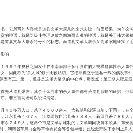
，它所写的内容就是道县文革大屠杀的来龙去脉，前因后果。为什么叫它
天堂的神话，就是阶级斗争理论放之四海而皆准的神话，就是关于伟大领
也是道县文革大屠杀符号性的标志。而道县文革大屠杀又高浓缩地证实了
与影响
９６７年夏秋之间发生在湖南南部十多个县市的大规模群体性杀人事件，
女，因此称为“杀人风”似乎比较贴切。它绝非孤立于道县一隅的偶发事
？原因有三。第一，道县是这场大屠杀的中心点，爆发点；第二杀人密度
先从道县爆发，其余十余县市的杀人事件都有受道县影响的证据。但我
有序。非三言两语可以说得清楚。
４０多万人口，杀了４５００余人（含被杀和被逼自杀，下同），在全
人；江永县杀４６７人；江华瑶族自治县杀７８８人，新田县杀７８６人
市杀２４９人，这两个市是文革后建制的，文革期间统属零陵县。东安县
到时，湖南省革筹（全称革命委员会筹备领导组）已经派部队下乡制止杀人