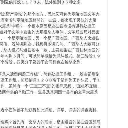
严刑逼供打残１１７８人，法外酷刑３６种之多。
之野产异蛇”的那个地方，因此又可称为零陵地区文革大
及湖南省与零陵地区相邻的一些县，都出现了类似的大屠
大屠杀”中呢？一个根本原因是这些县市没有进行处遗工
知道对于文革中发生的大规模杀人事件，文革后当局对受害
区，一个是零陵地区，另一个是广西地区。广西杀人比道县
的两倍。既然讲到这，我想再多讲几句。广西杀人大致可分
”，杀人模式与道县基本一致，主要发生在广西桂林地区的
８年４到５月间，可以简单概括为武斗模式。第三阶段１９
两个阶段，四类分子及其子女同样也在被杀之列。
杀人遗留问题工作组”，简称处遗工作组，一般由党委副
处遗工作组，前后抽调１２８０名干部作为工作队员，于１
。虽然有一个“三宜三不宜”的指导思想，“宜粗不宜细，
达两年多的辛勤工作，道县及其周围十县市的文革大屠杀
者小团体都不能获得如此详细、详尽、详实的调查资料。
性呢？首先有一套杀人的理论，是由道县的某些县区领导