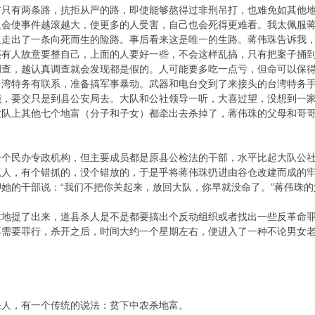
前只有两条路，抗拒从严的路，即使能够熬得过非刑吊打，也难免如其他
只会使事件越滚越大，使更多的人受害，自己也会死得更难看。我太佩服
里走出了一条向死而生的险路。事后看来这是唯一的生路。蒋伟珠告诉我
还有人故意要整自己，上面的人要好一些，不会这样乱搞，只有把案子捅
调查，越认真调查就会发现都是假的。人可能要多吃一点亏，但命可以保
台湾特务有联系，准备搞军事暴动。武器和电台交到了来接头的台湾特务
能，要交只是到县公安局去。大队和公社领导一听，大喜过望，没想到一
大队上其他七个地富（分子和子女）都牵出去杀掉了，蒋伟珠的父母和哥
民办专政机构，但主要成员都是原县公检法的干部，水平比起大队公社
抓人，有个错抓的，没个错放的，于是乎将蒋伟珠扔进由谷仓改建而成的
她的干部说：“我们不把你关起来，放回大队，你早就没命了。”蒋伟珠
提了出来，道县杀人是不是都要搞出个反动组织或者找出一些反革命罪
不需要罪行，杀开之后，时间大约一个星期左右，便进入了一种不论男女
，有一个传统的说法：贫下中农杀地富。