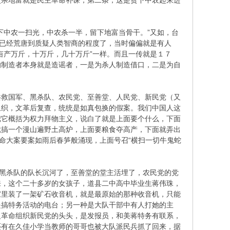
次杀地富就是民主革命补课；第二条，这是贫下中农起来进
中农一扫光，中农杀一半，留下地富当骨干。”又如，台
，已经荒唐到质疑人类智商的程度了，当时偏偏就是有人
亩产万斤，十万斤，几十万斤”一样。而且一传就是１７
的制造者本身就是造谣者，一是为杀人制造借口，二是为自
救国军、黑杀队、农民党、至善堂、人民党、新民党（又
组织，文革后复查，统统是如真包换的假案。我们中国人这
把它概括为权力拜物主义，说白了就是上面要个什么，下面
就搞一个漫山遍野土高炉，上面要粮食夺高产，下面就弄出
命大案要案如雨后春笋般涌现，上面号召“横扫一切牛鬼蛇
黑杀队的队长沉河了，至善堂的堂主活埋了，农民党的党
来，这个二十多岁的女孩子，道县二中高中毕业生蒋伟珠，
家里装了一架矿石收音机，就是最原始的那种收音机，只能
是搞特务活动的电台；另一种是大队干部中有人打她的主
反革命组织新民党的头头，是发报员，和美蒋特务有联系，
还有在久佳小学当教师的哥哥也被大队派民兵抓了回来，据