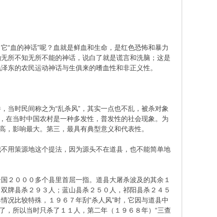
“血的神话”呢？血就是鲜血和生命，是红色恐怖和暴力
袖无所不知无所不能的神话，说白了就是谎言和洗脑；这是
毛泽东的农民运动神话与生俱来的嗜血性和非正义性。
当时民间称之为“乱杀风”，其实一点也不乱，被杀对象
件，在当时中国农村是一种多发性，普发性的社会现象。为
最高，影响最大。第三，最具有典型意义和代表性。
不用策源地这个提法，因为源头不在道县，也不能简单地
国２０００多个县里首屈一指。道县大屠杀波及的其余１
；双牌县杀２９３人；蓝山县杀２５０人，祁阳县杀２４５
情况比较特殊，１９６７年刮“杀人风”时，它因与道县中
了，所以当时只杀了１１人，第二年（１９６８年）“三查