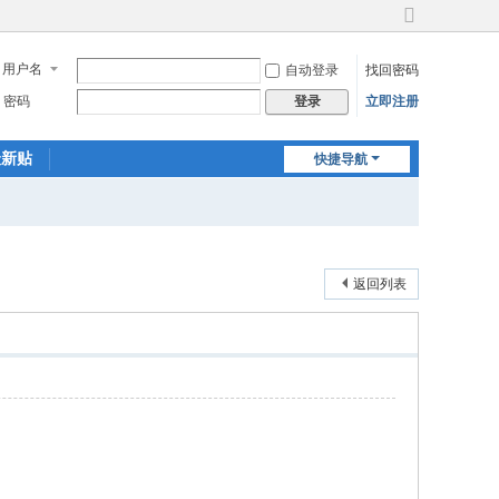
切
换
用户名
自动登录
找回密码
到
宽
密码
立即注册
登录
版
最新贴
快捷导航
返回列表