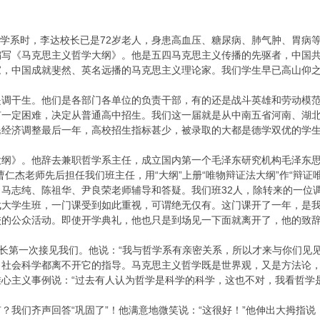
学哲学系时，李达校长已是72岁老人，身患高血压、糖尿病、肺气肿、胃
编写《马克思主义哲学大纲》。他是五四马克思主义传播的先驱者，中国
家，中国成就斐然、英名远播的马克思主义理论家。我们学生早已高山仰
是调干生。他们是各部门各单位的负责干部，有的还是战斗英雄和劳动模
有一定困难，决定从普通高中招生。我们这一届就是从中南五省河南、湖
民经济调整最后一年，高校招生指标甚少，被录取的大都是德学双优的学
大纲》。他辞去兼职哲学系主任，成立国内第一个毛泽东研究机构毛泽东思
曹仁杰老师先后担任我们班主任，用“大纲”上册“唯物辩证法大纲”作“辩
马志纯、陈祖华、尹良荣老师辅导和答疑。我们班32人，除转来的一位
武大学生班，一门课受到如此重视，可谓绝无仅有。这门课开了一年，是
校的公众活动。即使开学典礼，他也只是到场见一下面就离开了，他的致
校长第一次接见我们。他说：“我与哲学系有亲密关系，所以才来与你们见
，社会科学都离不开它的指导。马克思主义哲学既是世界观，又是方法论，
唯心主义事例说：“过去有人认为哲学是科学的科学，这也不对，我看哲学
？我们齐声回答“巩固了”！他满意地微笑说：“这很好！”他伸出大拇指