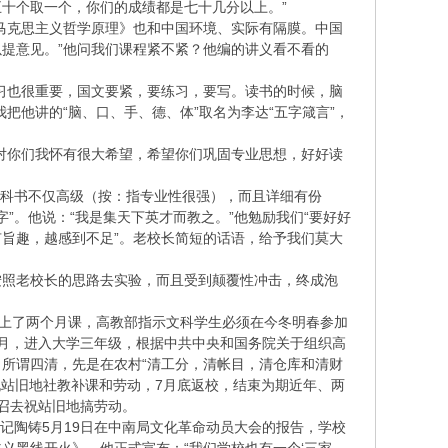
十个取一个，你们的成绩都是七十几分以上。”
马克思主义哲学原理》也和中国环境、实际有隔膜。中国
提意见。”他问我们课程紧不紧？他编的讲义看不看的
习也很重要，国文要紧，要练习，要写。读书的时候，脑
把他讲的“脑、口、手、德、体”取名为李达“五字箴言”，
对你们我怀有很大希望，希望你们巩固专业思想，好好读
部教科书不仅高级（按：指专业性很强），而且详细有份
字”。他说：“我是集天下英才而教之。”他勉励我们“要好好
有旨趣，越感到不足”。老校长简短的话语，给予我们莫大
按照老校长的思路去实验，而且受到颠覆性冲击，终成泡
回校上了两个月课，高教部指示文科学生必须在今冬明春参加
年9月，进入大学三年级，根据中共中央和国务院关于组织高
。所谓四清，先是在农村“清工分，清帐目，清仓库和清财
感祝站旧地社教补课和劳动，7月底返校，结束为期近年、两
号召去祝站旧地搞劳动。
记陶铸5月19日在中南局文化革命动员大会的报告，学校