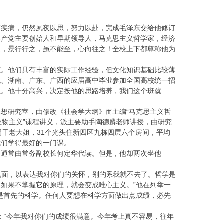
病等疾病，仍然夙夜以思，努力以赴，完成毛泽东交给他修订
共产党主要创始人和早期领导人，马克思主义哲学家，经济
之，景行行之，虽不能至，心向往之！全校上下都尊称他为
范。他们具有丰富的实际工作经验，但文化知识基础比较薄
北、湖南、广东、广西的应届高中毕业参加全国高校统一招
生。他十分高兴，决定按他的思路培养，我们这个班就
想研究室，由修改《社会学大纲》而主编“马克思主义哲
证唯物主义”课程讲义，派主要助手陶德麟老师讲授，由研究
调干老大姐，31个光头住新四区九栋四层六个房间，平均
我们学得最好的一门课。
辞通常由常务副校长何定华代读。但是，他却两次坐他
见面，以表达我对你们的关怀，别的系我就不去了。哲学是
如果不掌握它的原理，就会变成唯心主义。”他在列举一
是首先的科学。任何人要想在科学方面做出点成绩，必先
说：“今年我对你们的成绩很满意。今年考上真不容易，往年