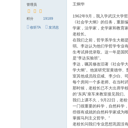
究
王炯华
管理员
网
1962年9月，我入学武汉大
积分
19189
《社会学大纲》的任务，重新
收听TA
发消息
学家，法学家，史学家和教育
老校长。
在我们之前，哲学系学生大都
弱。李达认为他们学哲学专业
生考试择优录取。这一年是国
是“李达实验班”。
李达，嘱其修改旧著《社会学
学大纲”。他派研究室黄德华、
室其他成员段启咸、李少白、司
每个房间一个多老师。在当时
那时候，老校长已不大出席学
的“东风”座车来教室接见我们。
我们上课不久，9月22日，老
一门很重要的科学，自然科学
些很有成就的自然科学家成为
掌握马列主义哲学。”
老校长问我们专业思想巩固没有