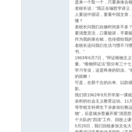
是来一个取一个，只要身体合
老校长说：“我正在编哲学讲
人要说中国话，要看中国文章
懂？
老校长问我们自修时间多不多
要清楚灵活，口要能讲，手要能
作为我的座右铭，也传授给我
老校长还问我们生活习惯不习
书。”
1963年6月7日，“辩证唯
量。“唯物辩证法”部分有三十七
学习专业，这是终身的职业。”
的鼓舞！
可是，在那个左的出奇、以阶
影。
我们班1962年9月开学第一
农村的社会主义教育运动。11月
等学校文科师生下乡参加社教运
物”，后是城乡普遍开展“清思
个大队的“四清”工作。回校上
5月20日，我们回校参加文化