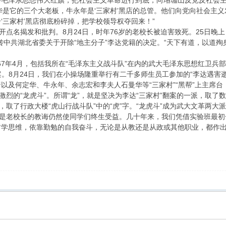
毛泽东思想伟大红旗，把社会主义革命进行到底，向珞珈山反党反社会主
华是它的三个大老板，牛永年是‘三家村’黑店的总管。他们向党向社会主
‘三家村’黑店彻底粉碎掉，把学校领导权夺回来！”
公开点名揭发和批判。8月24日，时年76岁的老校长被迫害致死。25日晚
转中共湖北省委关于开除“地主分子”李达党籍的决定。“天下有道，以道
967年4月，包括我所在“毛泽东主义战斗队”在内的武大毛泽东思想红卫兵
翻案。8月24日，我们在小操场隆重举行有二千多师生员工参加的“李达遇
以及何定华、牛永年、余志宏和李夫人石曼华等“三家村”“黑帮”上主席
激烈的“龙虎斗”。所谓“龙”，就是坚决为李达“三家村”翻案的一派，取了数
派，取了行政大楼“虎山行战斗队”中的“虎”字。“龙虎斗”成为武大文革两
但是老校长的教诲仍然使同学们终生受益。几十年来，我们凭借实验班最
哲学思维，依靠勤勉的自我奋斗，无论是从教还是从政或其他职业，都作