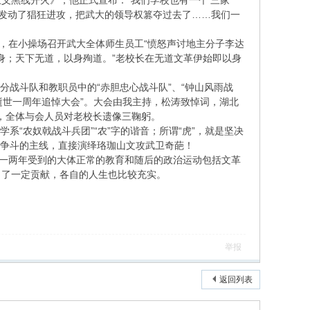
义黑线开火》，他正式宣布：“我们学校也有一个‘三家
义发动了猖狂进攻，把武大的领导权篡夺过去了……我们一
上，在小操场召开武大全体师生员工“愤怒声讨地主分子李达
殉身；天下无道，以身殉道。”老校长在无道文革伊始即以身
部分战斗队和教职员中的“赤胆忠心战斗队”、“钟山风雨战
害逝世一周年追悼大会”。大会由我主持，松涛致悼词，湖北
台，全体与会人员对老校长遗像三鞠躬。
学系“农奴戟战斗兵团”“农”字的谐音；所谓“虎”，就是坚决
大派争斗的主线，直接演绎珞珈山文攻武卫奇葩！
初一两年受到的大体正常的教育和随后的政治运动包括文革
出了一定贡献，各自的人生也比较充实。
举报
返回列表