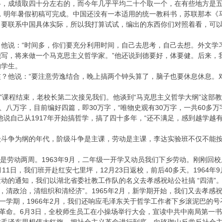
格，成绩取四十分左右的，而今年几乎平均二十个取一个，在有些地方是五
义，明年暑假初稿可完成。中国还没有一本适用的统一教科书，苏联那本《
，要联系中国具体实际，所以我打算试试，编出的东西你们对照着看，可以
？他说：“时间多，你们要充分利用时间，自己去思考，自己去想。外文学
写，将来做一个马克思主义哲学家。”他还说到德要好，体要健。后来，我
的学生。
惯？他说：“要注意劳逸结合，晚上搞两个钟头算了，脑子也要休息休息。
物主义”课程结束，老校长第二次接见我们。他谈到“马克思主义哲学大纲”这
、八万字，目前编好四篇，即30万字，“唯物史观有30万字，一共60多万
他说自己从1917年开始搞哲学，搞了四十多年，“还不满足，感到越学越
级斗争为纲的年代，阶级斗争是主课，劳动是主课，李达实验班不仅不能
课就是劳动两周。1963年9月，二年级一开学又动员我们下乡劳动。刚刚
11日，我们班开赴红安七里坪，12月23日返校，前后40多天。1964
动的通知，我们以湖北省委社教工作队的名义去孝感祝站公社搞 “四清”
想，清政治，清组织和清经济”。1965年2月，新学期开始，我们又去孝
课一学期，1966年2月，我们还响应毛泽东关于哲学工作者下乡滚泥巴的
大革命。6月3日，全校师生员工在小操场举行大会，宣读中共中南局第一书