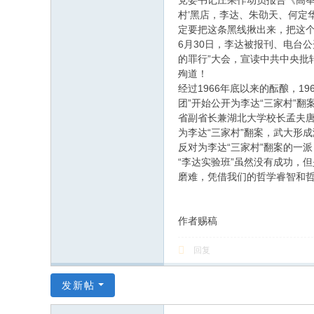
党委书记庄果作动员报告《高举
村’黑店，李达、朱劭天、何定
定要把这条黑线揪出来，把这个
6月30日，李达被报刊、电台
的罪行”大会，宣读中共中央批
殉道！
经过1966年底以来的酝酿，1
团”开始公开为李达“三家村”
省副省长兼湖北大学校长孟夫唐
为李达“三家村”翻案，武大形成
反对为李达“三家村”翻案的一
“李达实验班”虽然没有成功，
磨难，凭借我们的哲学睿智和
作者赐稿
回复
发新帖