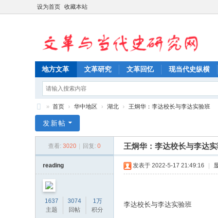
设为首页
收藏本站
地方文革
文革研究
文革回忆
现当代史纵横
»
首页
›
华中地区
›
湖北
›
王炯华：李达校长与李达实验班
文
发新帖
革
王炯华：李达校长与李达实
查看:
3020
|
回复:
0
与
当
reading
发表于 2022-5-17 21:49:16
|
代
史
1637
3074
1万
李达校长与李达实验班
研
主题
回帖
积分