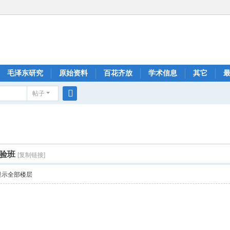
毛泽东研究
原始资料
百花齐放
学术信息
其它
帖子
搜
索
验班
[复制链接]
显示全部楼层