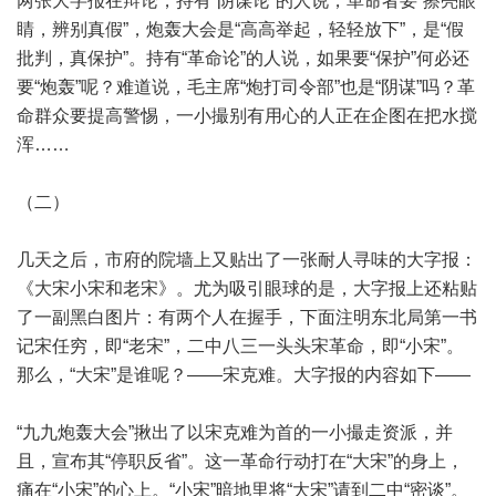
两张大字报在辩论，持有“阴谋论”的人说，革命者要“擦亮眼
睛，辨别真假”，炮轰大会是“高高举起，轻轻放下”，是“假
批判，真保护”。持有“革命论”的人说，如果要“保护”何必还
要“炮轰”呢？难道说，毛主席“炮打司令部”也是“阴谋”吗？革
命群众要提高警惕，一小撮别有用心的人正在企图在把水搅
浑……
（二）
几天之后，市府的院墙上又贴出了一张耐人寻味的大字报：
《大宋小宋和老宋》。尤为吸引眼球的是，大字报上还粘贴
了一副黑白图片：有两个人在握手，下面注明东北局第一书
记宋任穷，即“老宋”，二中八三一头头宋革命，即“小宋”。
那么，“大宋”是谁呢？——宋克难。大字报的内容如下——
“九九炮轰大会”揪出了以宋克难为首的一小撮走资派，并
且，宣布其“停职反省”。这一革命行动打在“大宋”的身上，
痛在“小宋”的心上。“小宋”暗地里将“大宋”请到二中“密谈”。