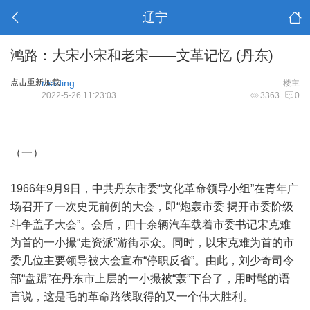
辽宁
鸿路：大宋小宋和老宋——文革记忆 (丹东)
点击重新加载
reading
楼主
2022-5-26 11:23:03
3363
0
（一）
1966年9月9日，中共丹东市委“文化革命领导小组”在青年广
场召开了一次史无前例的大会，即“炮轰市委 揭开市委阶级
斗争盖子大会”。会后，四十余辆汽车载着市委书记宋克难
为首的一小撮“走资派”游街示众。同时，以宋克难为首的市
委几位主要领导被大会宣布“停职反省”。由此，刘少奇司令
部“盘踞”在丹东市上层的一小撮被“轰”下台了，用时髦的语
言说，这是毛的革命路线取得的又一个伟大胜利。