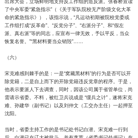
出席大会，立场鲜明地支持反工作组的造反派。张春桥宣读
了中央军委“紧急指示”（《关于军队院校无产阶级文化大革
命的紧急指示》），该指示说，“凡运动初期被院校党委或
工作组打成“反革命”、“反党分子”、“右派分子”、和“假左
派、真右派”等的同志，应宣布一律无效，予以平反，当众
恢复名誉。”“黑材料要当众销毁”……
（六）
宋克难感到棘手的是：一是“窝藏黑材料”的行为是否可以开
除党籍，二是自上而下的开除党籍违反党章的程序。于是，
他表示要派人下去调查，同时，因该公司属于省管单位，尚
需请示省委。不料，被红卫兵说成是 “缓兵之计”，遂将宋克
难、孙建华（副书记）以及刘仲文（工交办主任）一起押至
沈阳。
当时，省委主持工作的是书记处书记白潜。宋克难一行到
后，白潜已在辽大被批斗，并有李荒（省委书记处书记）在