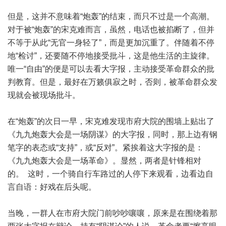
但是，这并不意味着“炮轰”的结束，而只不过是一个高潮。
对于被“炮轰”的宋克难而言，虽然，电话也被掐断了，但并
不等于从此“无官一身轻了”，而是更加沉重了。伴随着不停
地“检讨”，还要随不停地接受批斗，这是他生活的主旋律。
唯一“自由”的便是可以去看大字报，主动接受革命群众的批
判教育。但是，最好在万籁俱寂之时，否则，被革命群众发
现就会被现场批斗。
在“炮轰”的次日一早，宋克难发现市府大院的围墙上贴出了
《九九炮轰大会是一场阴谋》的大字报，同时，那上边有钢
笔字的表态或“支持”，或“反对”。紧挨着这大字报的是：
《九九炮轰大会是一场革命》。显然，两者是针锋相对
的。 这时，一个骑自行车路过的人停下来观看，边看边自
言自语：好戏在后头呢。
当晚，一群人在市府大院门前吵吵嚷嚷，原来是在围绕着那