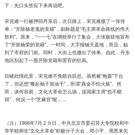
下：先口头答应下来再说吧。
宋克难一行被押回丹东后，次日路上，宋克难接了一张传
单：“开除杨老鬼的党籍”，副标题是“毛主席革命路线的伟大
胜利”。原来，“一一七”在绸校举行了集会，大张旗鼓地宣布
了“开除杨荣的党籍”。一时间，大字报铺天盖地，而且，贴
到了市府的门前。同时，大街上也撒出了传单。由此，丹东
地区刮起了一股开除党籍和罢官的狂风。
目睹此情此景，宋克难不免暗自叹息。虽然被“炮轰”下台
了，但还想“撸起袖子加油干”，所谓“真金不怕火炼”。然
而，谈何容易，文化大革命怎么搞，连国家主席“也不晓
得”，何况一个“芝麻官”呢……
（注）1966年7月２９日，中共北京市委召开大专院校和中
等学校师生“文化大革命”积极分子大会，邓小平、周恩来先