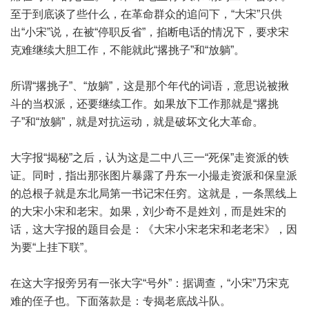
至于到底谈了些什么，在革命群众的追问下，“大宋”只供
出“小宋”说，在被“停职反省”，掐断电话的情况下，要求宋
克难继续大胆工作，不能就此“撂挑子”和“放躺”。
所谓“撂挑子”、“放躺”，这是那个年代的词语，意思说被揪
斗的当权派，还要继续工作。如果放下工作那就是“撂挑
子”和“放躺”，就是对抗运动，就是破坏文化大革命。
大字报“揭秘”之后，认为这是二中八三一“死保”走资派的铁
证。同时，指出那张图片暴露了丹东一小撮走资派和保皇派
的总根子就是东北局第一书记宋任穷。这就是，一条黑线上
的大宋小宋和老宋。如果，刘少奇不是姓刘，而是姓宋的
话，这大字报的题目会是：《大宋小宋老宋和老老宋》，因
为要“上挂下联”。
在这大字报旁另有一张大字“号外”：据调查，“小宋”乃宋克
难的侄子也。下面落款是：专揭老底战斗队。