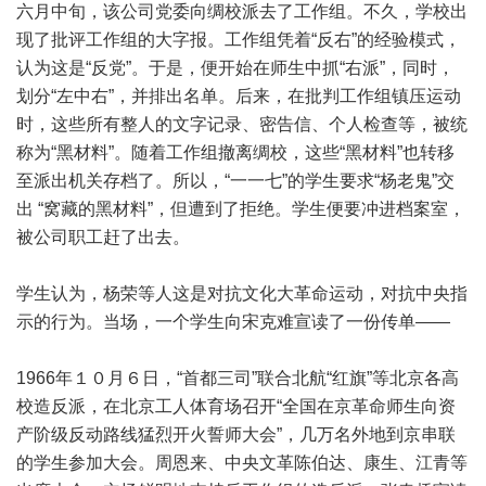
六月中旬，该公司党委向绸校派去了工作组。不久，学校出
现了批评工作组的大字报。工作组凭着“反右”的经验模式，
认为这是“反党”。于是，便开始在师生中抓“右派”，同时，
划分“左中右”，并排出名单。后来，在批判工作组镇压运动
时，这些所有整人的文字记录、密告信、个人检查等，被统
称为“黑材料”。随着工作组撤离绸校，这些“黑材料”也转移
至派出机关存档了。所以，“一一七”的学生要求“杨老鬼”交
出 “窝藏的黑材料”，但遭到了拒绝。学生便要冲进档案室，
被公司职工赶了出去。
学生认为，杨荣等人这是对抗文化大革命运动，对抗中央指
示的行为。当场，一个学生向宋克难宣读了一份传单——
1966年１０月６日，“首都三司”联合北航“红旗”等北京各高
校造反派，在北京工人体育场召开“全国在京革命师生向资
产阶级反动路线猛烈开火誓师大会”，几万名外地到京串联
的学生参加大会。周恩来、中央文革陈伯达、康生、江青等