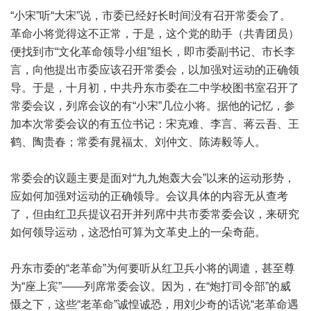
“小宋”听“大宋”说，市委已经好长时间没有召开常委会了。
革命小将觉得这不正常，于是，这个党的助手（共青团员）
便找到市“文化革命领导小组”组长，即市委副书记、市长李
言，向他提出市委应该召开常委会，以加强对运动的正确领
导。于是，十月初，中共丹东市委在二中学校图书室召开了
常委会议，列席会议的有“小宋”几位小将。据他的记忆，参
加本次常委会议的有五位书记：宋克难、李言、蒋云吾、王
鹤、陶贵春；常委有晁福太、刘仲文、陈涛毅等人。
常委会的议题主要是面对“九九炮轰大会”以来的运动形势，
应如何加强对运动的正确领导。会议具体的内容无从查考
了，但由红卫兵提议召开并列席中共市委常委会议，来研究
如何领导运动，这恐怕可算为文革史上的一朵奇葩。
丹东市委的“老革命”为何要听从红卫兵小将的调遣，甚至尊
为“座上宾”——列席常委会议。因为，在“炮打司令部”的威
慑之下，这些“老革命”诚惶诚恐，用刘少奇的话说“老革命遇