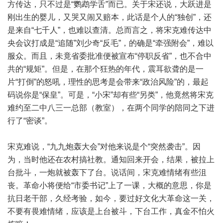
方传达，只不过是“鹦鹉学舌”而已。关于宋还说，大跃进是
刚出生的婴儿，又哭又闹又赔本，此话是个人的“独创”，还
是来自“七千人”，也难以查清。总而言之，将宋克难传达中
央会议打成是“追随”刘少奇“反毛”，的确是“牵强附会”，难以
服众。而且，未竟省委批准便被宣布“停职反省”，也不合中
共的“规矩”。但是，在那个狂热的年代，震耳欲聋的是一
片“打倒”的怒吼，理性的思考是会带来“政治风险”的，最起
码说你是“保皇”。可是，“小宋”却有些“另类”，他竟然将宋克
难约至二中八三一总部（教室），在两个同学的陪同之下进
行了“密谈”。
宋克难说，“九九炮轰大会”对他来说是个“突然袭击”。因
为，当时他还在农村搞社教。通知回来开会，结果，被拉上
台批斗，一炮就被轰下了台。说话间，宋克难情绪有些沮
丧。革命小将便给“市委书记”上了一课，大概的意思，你是
抗日老干部，久经考验，如今，要过好文化大革命这一关，
不要有畏难情绪，应该是上台被斗，下台工作，真金不怕火