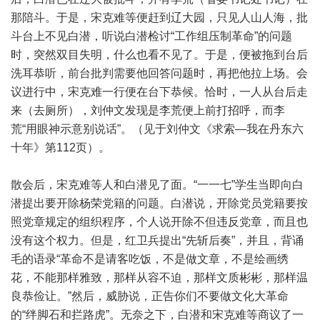
那陪斗。于是，宋克难等便赶到辽大园，只见人山人海，批
斗台上不见白潜，听说白潜检讨“工作组压制革命”的问题
时，突然双目失明，什么也看不见了。于是，便被拖到台后
洗耳恭听，前台批判需要他回答问题时，再把他拉上场。会
议进行中，宋克难一行便在台下恭候。恰时，一人从台后走
来（去厕所），刘仲文发现是李荒便上前打招呼，而李
荒“用眼神示意别说话”。（见于刘仲文《求索—我在丹东六
十年》第112页）。
散会后，宋克难等人和白潜见了面。“一一七”学生当即向白
潜提出要开除杨荣党籍的问题。白潜说，开除党员党籍要按
照党章规定的组织程序，个人说开除不但违反党章，而且也
没有这个权力。但是，红卫兵提出“先斩后奏”，并且，背诵
毛的语录“革命不是请客吃饭，不是做文章，不是绘画绣
花，不能那样雅致，那样从容不迫，那样文质彬彬，那样温
良恭俭让。”然后，威胁说，正告你们不要做文化大革命
的“绊脚石和拦路虎”。无奈之下，白潜和宋克难等商议了一