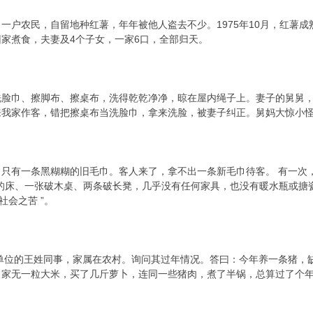
户农民，自留地种红薯，年年被他人盗去不少。1975年10月，红薯成
家煮食，夫妻及4个子女，一家6口，全部归天。
巾、擦脚布、擦桌布，洗得乾乾净净，晾在屋内绳子上。妻子的舅舅，
我家作客，错把擦桌布当洗脸巾，拿来洗脸，被妻子纠正。舅妈大惊小怪
有一条黑糊糊的旧毛巾。客人来了，拿不出一条新毛巾待客。 有一次，
的床、一张破木桌、两条破长凳，几乎没有任何家具，也没有暖水瓶或搪
社会之苦 ”。
位的王姓同事，家属在农村。询问其过年情况。答曰：今年养一条猪，缺少
，家无一粒大米，买了几斤萝卜，连同一些猪肉，煮了半锅，总算过了个