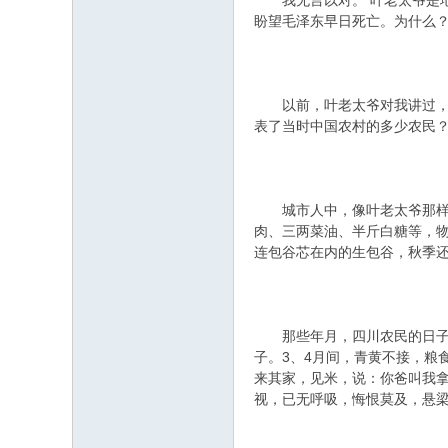
我无言以对。 叶老太爷是地
盼望毛泽东早日死亡。为什么
以前，叶老太爷对我讲过，“
表了当时中国农村的多少农民？
城市人中，像叶老太爷那样痛
肉、三两菜油、半斤白糖等，
连包谷芯在内的生包谷，秋季还
那些年月，四川农民的日子之
子。3、4月间，青黄不接，粮
来其家，见米，说：你爸叫我
视，已无呼吸，悔恨莫及，悬梁