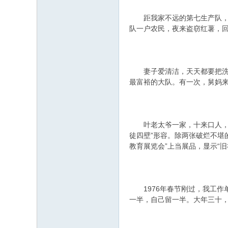
距我家不远的第七生产队，一
队一户农民，夜来盗窃红薯，回
妻子爱清洁，天天都要把洗脸
最富裕的大队。有一次，舅妈来
叶老太爷一家，十来口人，只
徒四壁”形容。除两张破烂不堪
教育展览会”上当展品，显示“旧
1976年春节刚过，我工作单
一半，自己留一半。大年三十