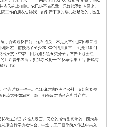
分队，十来个人，一、两条“汉阳造”或“老套筒”步枪，四处
，从农民身上扣除。农民多不堪忍受，只好把孕妇叫回来。
卫生院工作的朋友告诉我，如引产下来的婴儿还是活的，医生
险，诉诸造反行动。这种造反，不是文革中那种“奉旨造
出差，前後跑了至少20-30个四川县市 ，到处都看到
可能出身贫下中农（因为如系黑五类分子，布告上必会注
的叶姓青年农民，参加赤水县一个“反革命集团”，据说有
释放回家。
。他告诉我一件事。合江偏远地区有个公社，5名主要领
的所有或大多数农村干部，都在反对毛泽东和共产党。
里长街送总理”的感人场面。民众的感情是真挚的，因为并
在礼堂自行举办追悼会。中途，工厂领导前来传达中央文