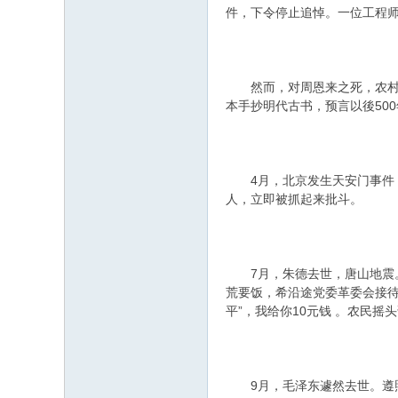
件，下令停止追悼。一位工程
然而，对周恩来之死，农村不
本手抄明代古书，预言以後50
4月，北京发生天安门事件，
人，立即被抓起来批斗。
7月，朱德去世，唐山地震。
荒要饭，希沿途党委革委会接
平”，我给你10元钱 。农民摇头
9月，毛泽东遽然去世。遵照