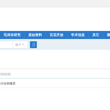
毛泽东研究
原始资料
百花齐放
学术信息
其它
帖子
搜
索
复制链接]
显示全部楼层