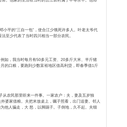
害。他家的生活在当时的合江农村属于中等水平。他却
小平的“三自一包”，使合江少饿死许多人。叶老太爷代
看法至少代表了当时四川相当一部分农民。
如，我当时每月有50多元工资、20多斤大米、半斤猪
月的口粮，要跑到少数富裕地区借高利贷，即春季借1斤
子从农民那里听来一件事。一家农户：夫，妻及五岁独
去外婆家借粮。夫把米放桌上，嘱子照看，出门追妻。邻人
为他人骗走，大 怒，以脚踢子。子倒地，久不起。夫细
。