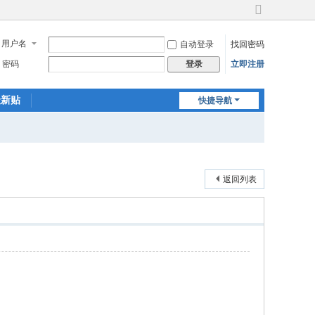
切
换
用户名
自动登录
找回密码
到
宽
密码
立即注册
登录
版
最新贴
快捷导航
返回列表