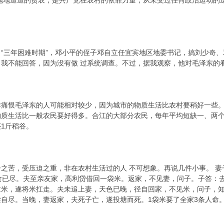
地道道的贫农，是共产党在农村的依靠力量，从未受过任何政治运动的迫
？
三年困难时期”，邓小平的侄子邓自立任宜宾地区地委书记，搞刘少奇、邓
我不能回答，因为没有做 过系统调查。不过，据我观察，他对毛泽东的
恨毛泽东的人可能相对较少，因为城市的物质生活比农村要稍好一些。例
物质生活比一般农民要好得多。合江的大部分农民，每年平均短缺一、两个
1斤稻谷。
苦，受压迫之重，非在农村生活过的人 不可想象。再说几件小事。 妻
食已尽。夫至亲友家，高利贷借回一袋米。返家，不见妻，问子。子答：
拿米，遂将米扛走。夫未追上妻，天色已晚，径自回家，不见米，问子，知
自尽。当晚，妻返家，夫死子亡，遂投塘而死。1袋米要了全家3条人命