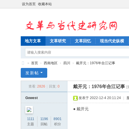
设为首页
收藏本站
地方文革
文革研究
文革回忆
现当代史纵横
»
首页
›
西南地区
›
四川
›
戴开元：1976年合江记事
文
发新帖
革
戴开元：1976年合江记事
查看:
2826
|
回复:
0
[
与
当
Gowest
发表于 2022-12-4 20:11:24
|
代
● 戴开元
史
1111
1196
8901
研
主题
回帖
积分