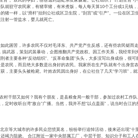
生育”。农民的孕妇，纷纷逃到远处亲友家躲避。公社组织了“计划生育”小
队就驻守农民家，有猪宰猪，有米煮饭，每人每天算10个工分或1元钱
的猪一样，以“滑杆”抬到公社或区卫生院，“刮宫”或“引产”。一位在区
顶注射一管盐水，婴儿就死亡。
此困苦，许多农民不仅对毛泽东、共产党产生反感，还有些农民铤而走
，搞武器，策划武装暴动，企图推翻共产党政权。因工作关系，我经常到外地
刑者主要各种“反动组织”、“反革命集团”头头，大多没写出身成份，很
是农民，而且绝大多数是出身好的农民。我家所在生产队就有个出身贫农
获，主要头头被枪毙。叶姓农民因出身好，在公社住了几天“学习班”，就
农村干部又如何？我有个朋友，是县粮食局一般干部，参加过农村工作队
，定时收听台湾“敌台”广播。当然，我并不想“以点盖面”，说当时合江
北京等大城市的许多民众悲愤莫名，纷纷举行追悼活动，後来还出现“十
，还竭力阻挠。 合江附近一家中央部属工厂，中层干部、知识分子和工人