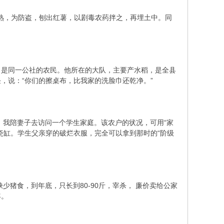
熟，为防盗，刨出红薯，以剧毒农药拌之，再埋土中。同
是同一公社的农民。他所在的大队，主要产水稻，是全县
，说：“你们的擦桌布，比我家的洗脸巾还乾净。”
我陪妻子去访问一个学生家庭。该农户的状况，可用“家
瓷缸。学生父亲穿的破烂衣服，完全可以拿到那时的“阶级
猪食，到年底，只长到80-90斤，宰杀， 廉价卖给公家
年。