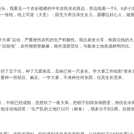
头，我看见一个衣衫褴褛的中年农民坐在路边，旁边跪着一个5、6岁小
一张纸，纸上写道（大意）：因无力养活亲生女儿，愿哪位好心人，做善
大寨”运动，严重挫伤农民的生产积极性。我出差坐火车，铁路沿线的大
“自留地”，农作物密密麻麻，格外茂密茁壮，与集体土地形成鲜明对比。
五个坑，种了几窝南瓜，瓜秧已有一尺多长。学大寨工作组割“资本主义
年要种一些胡豆、豌豆。一学大寨，不准种任何东西，任其生长荒草。
队，中稻已经成熟，忽然吹了一夜大风，把稻子刮得东倒西歪，倒伏在水
他冷淡地回答：“生产队的土地打10斤（粮食），我多分不到1两。自留地