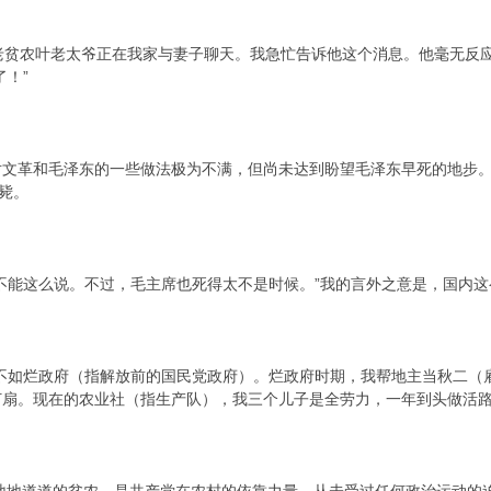
贫农叶老太爷正在我家与妻子聊天。我急忙告诉他这个消息。他毫无反应
了！”
革和毛泽东的一些做法极为不满，但尚未达到盼望毛泽东早死的地步。
枪毙。
能这么说。不过，毛主席也死得太不是时候。”我的言外之意是，国内这
如烂政府（指解放前的国民党政府）。烂政府时期，我帮地主当秋二（
扇。现在的农业社（指生产队），我三个儿子是全劳力，一年到头做活路