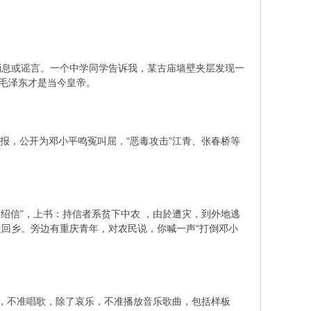
息或谣言。一个中学同学告诉我，某古庙墙壁夹层发现一
，毛泽东才是当今皇帝。
，公开为邓小平鸣冤叫屈，“恶毒攻击”江青、张春桥等
信”，上书：持信者系贫下中农 ，由於遭灾，到外地逃
回乡。旁边有重庆青年，对农民说，你喊一声“打倒邓小
，不准唱歌，除了哀乐，不准播放音乐歌曲，包括样板