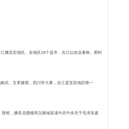
属宜宾地区。全地区18个县市，合江以农业著称。那时
购买。文革後期，四川学大寨，合江是宜宾地区唯一
机，突然，播音员缓慢而沉痛地宣读中共中央关于毛泽东逝