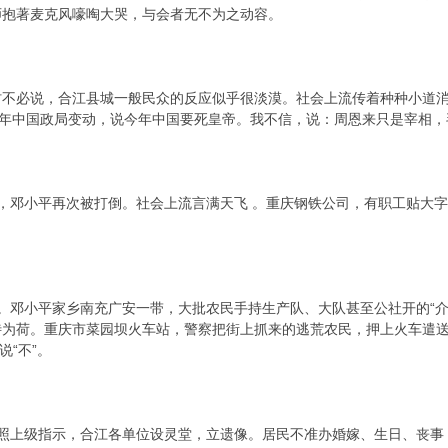
师抱著麦克风嚎啕大哭，与会者无不为之动容。
必说，合江县城一般民众的反应似乎很淡漠。社会上流传着种种小道消
0年中国政局变动，说今年中国要死皇帝。我不信，说：周恩来只是宰相
邓小平再次被打倒。社会上流言满天飞 。重庆钢铁公司，有职工贴大字报
邓小平家乡南充广安一带，大批农民手持生产队、大队甚至公社开的“介绍
待为荷。重庆市菜园坝火车站，警察把街上抓来的逃荒农民，押上火车遣送
说“不”。
上级指示，合江各单位设灵堂，立遗像。居民不准办婚嫁、生日、丧事