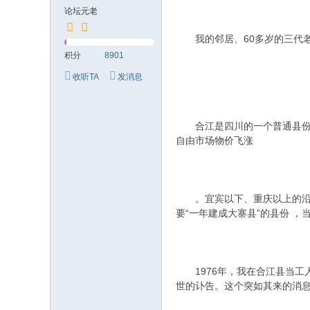
究
论坛元老
网
我的邻居、60多岁的三代老贫农
积分
8901
收听TA
发消息
合江是四川的一个普通县份，
自由市场物价飞涨
。宜宾以下、重庆以上的沿江
要“一年建成大寨县”的县份 ，
1976年，我在合江县当工人
世的讣告。这个突如其来的消