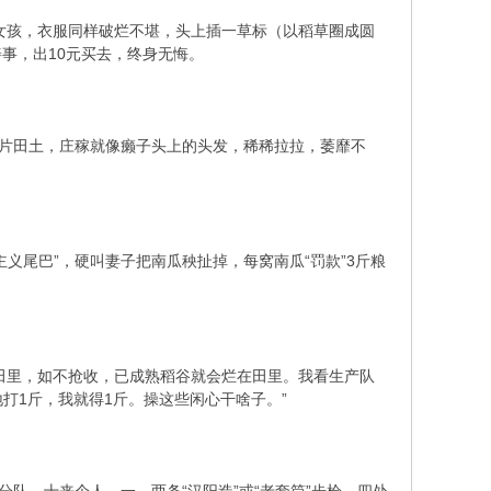
女孩，衣服同样破烂不堪，头上插一草标（以稻草圈成圆
事，出10元买去，终身无悔。
片田土，庄稼就像癞子头上的头发，稀稀拉拉，萎靡不
尾巴”，硬叫妻子把南瓜秧扯掉，每窝南瓜“罚款”3斤粮
田里，如不抢收，已成熟稻谷就会烂在田里。我看生产队
打1斤，我就得1斤。操这些闲心干啥子。”