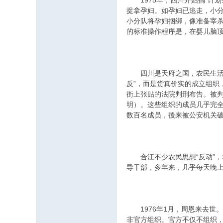
1975年，四川开始搞“计划
捉拿孕妇。如孕妇已逃走，小分
小分队将孕妇捆绑，像准备宰杀
的标准操作程序是，在婴儿脑
四川是天府之国，农民生活如
反”，而是货真价实的成立组织
街上张贴的法院判刑布告。被判
明）。这些组织的成员几乎完全
数百名成员，後来被公安机关破
合江不少农民思想“反动”，
导干部，多年来，几乎每天晚上
1976年1月，周恩来去世。
非官方组织。官方不仅不组织