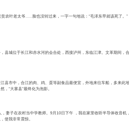
叶老太爷......脸也没转过来，一字一句地说：“毛泽东早就该死了。”
县城位于长江和赤水河的会合处，西接泸州，东临江津。文革期间，合江
县市中，合江的肉、鸡、蛋等副食品最便宜，外地来往车船，多来此地
当然，“大寨县”最终化为泡影。
，妻子在农村当中学教师。9月10日下午 ，我在家里收听半导体收音
息，使我非常震惊。