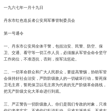
一九六七年一月十九日
丹东市红色造反者公安局军事管制委员会
第一号通令
一、丹东市公安局全体干警，包括治安、民警、防空、保
卫、交通、看守等一切工作人员，必须服从军管会命令坚守
工作岗位，不准违抗，否则，按军法惩处。
二、一切革命群众和广大人民群众，要提高警惕，协助军管
会保持好社会治安，严防阶级敌人的一切破坏行动，誓死保
卫毛主席，誓死保卫以毛主席为代表的无产阶级革命路线，
把无产阶级文化大革命进行到底。
三、严正警告一切阶级敌人。你们是我们专政的对象，只准
你们老老实实，不准你们乱说乱动，只准左派造反，不准右