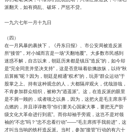
派翻天，如有捣乱、破坏，严惩不贷。
一九六七年一月十九日
（四）
在一月风暴的裹挟下，《丹东日报》、市公安局被造反派
所“接管”，对小城而言是一场“天翻地覆”。大多数市民感到
迷惑不解，自古以来，朝廷历来都是镇压“造反”的，如今却
是“完全同意并坚决支持”，这是否意味着欲擒故纵，以待“秋
后算账”呢？因为，朝廷是精通“权术”的，玩弄“群众运动”于
股掌之上。持有这种观念的人，大都隔岸观火，优哉游哉，
不肯参加群众组织，被称为“逍遥派”。这，在造反派的眼里
是不屑一顾的，或者嗤之以鼻，因为，这把火是毛主席亲手
点燃的，并且谆谆教导“你们要关心国家大事，要把无产阶
级文化大革命进行到底”。而你却袖手旁观，这岂不是对领
袖的“不忠”吗？“忠不忠看行动”——“毛主席挥手我前进”，这
才叫当当响的铁杆造反派。当时，参加“接管”行动的有六十