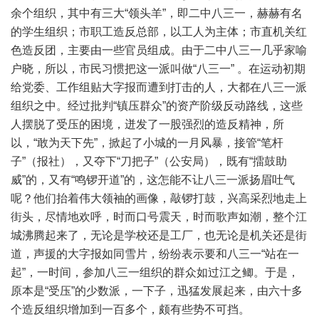
余个组织，其中有三大“领头羊”，即二中八三一，赫赫有名
的学生组织；市职工造反总部，以工人为主体；市直机关红
色造反团，主要由一些官员组成。由于二中八三一几乎家喻
户晓，所以，市民习惯把这一派叫做“八三一” 。在运动初期
给党委、工作组贴大字报而遭到打击的人，大都在八三一派
组织之中。经过批判“镇压群众”的资产阶级反动路线，这些
人摆脱了受压的困境，迸发了一股强烈的造反精神，所
以，“敢为天下先”，掀起了小城的一月风暴，接管“笔杆
子”（报社），又夺下“刀把子”（公安局），既有“擂鼓助
威”的，又有“鸣锣开道”的，这怎能不让八三一派扬眉吐气
呢？他们抬着伟大领袖的画像，敲锣打鼓，兴高采烈地走上
街头，尽情地欢呼，时而口号震天，时而歌声如潮，整个江
城沸腾起来了，无论是学校还是工厂，也无论是机关还是街
道，声援的大字报如同雪片，纷纷表示要和八三一“站在一
起”，一时间，参加八三一组织的群众如过江之鲫。于是，
原本是“受压”的少数派，一下子，迅猛发展起来，由六十多
个造反组织增加到一百多个，颇有些势不可挡。