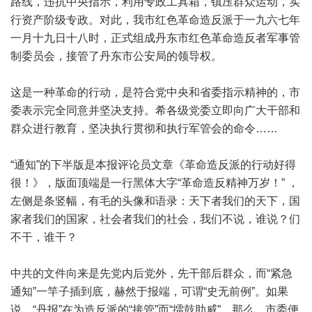
路线，违抗中央指示，利用专政工具箱，镇压群众运动，实
行资产阶级专政。对此，我市红色革命造反派于一九六七年
一月十九日十八时，正式组成丹东市红色革命造反者军事管
制委员会，接管了丹东市公安局的领导权。
这是一种革命的行动，是符合党中央和省委指示精神的，市
委表示完全同意并坚决支持。希各级党委立即向广大干部和
群众进行教育，坚决执行贯彻和执行军管会的命令……
“通知”的下半版是本报评论员文章《革命造反派的行动好得
很！》，版面顶端是一行黑体大字“革命造反精神万岁！” ，
左侧是条竖幅，有毛的头像和语录：天下者我们的天下，国
家者我们的国家，社会者我们的社会，我们不说，谁说？们
不干，谁干？
中共的文件向来是先党内后党外，先干部后群众，而“紧急
通知”一竿子插到底，赫然于报端，可谓“史无前例”。如果
说，“丹报”在为造反派的“接管”而“擂鼓助威”，那么，市委便