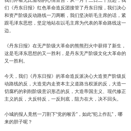
我们怀着无比激动的心情宣告：从一月十二日二十点起，我
们《丹东日报》红色革命造反团接管了丹东日报，我们决心
和资产阶级反动路线一刀两断，我们坚决听毛主席的话，紧
跟毛泽东思想，坚定地站在以毛主席为代表的革命路线这一
边。
《丹东日报》在无产阶级大革命的熊熊烈火中获得了新生，
这是毛泽东思想的又一胜利，是丹东无产阶级文化大革命的
又一胜利。
今天，我们《丹东日报》的革命造反派决心大造资产阶级反
动路线的反，大造党内走资本主义道路当权派的反，大造一
切腐朽的剥削阶级意识形态的反，大造帝国主义、现代修正
主义的反，大反特反，一反到底，阻力在大，决不回头。
小城的报人竟然一刀割下“党的喉舌”，如此“犯上作乱”，哪
来的胆子呢？