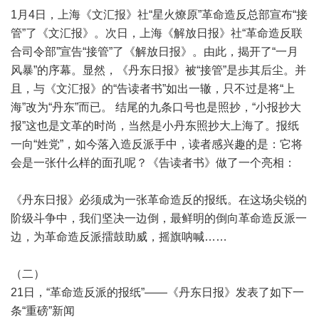
1月4日，上海《文汇报》社“星火燎原”革命造反总部宣布“接
管”了《文汇报》。次日，上海《解放日报》社“革命造反联
合司令部”宣告“接管”了《解放日报》。由此，揭开了“一月
风暴”的序幕。显然，《丹东日报》被“接管”是歩其后尘。并
且，与《文汇报》的“告读者书”如出一辙，只不过是将“上
海”改为“丹东”而已。 结尾的九条口号也是照抄，“小报抄大
报”这也是文革的时尚，当然是小丹东照抄大上海了。报纸
一向“姓党”，如今落入造反派手中，读者感兴趣的是：它将
会是一张什么样的面孔呢？《告读者书》做了一个亮相：
《丹东日报》必须成为一张革命造反的报纸。在这场尖锐的
阶级斗争中，我们坚决一边倒，最鲜明的倒向革命造反派一
边，为革命造反派擂鼓助威，摇旗呐喊……
（二）
21日，“革命造反派的报纸”——《丹东日报》发表了如下一
条“重磅”新闻