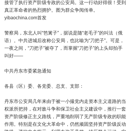
接管了执行资产阶级专政的公安局。这一行动好得很！受到
真正革命者的热烈拥护。图为群众争阅传单。
yibaochina.com首发
警察局，东北人叫“笆篱子”，据说是随“老毛子”的叫法（俄
语）。中共进城后改称公安局，也比喻为“刀把子”。可是，
一夜之间，“刀把子”被夺了，而掌握“刀把子”的上头却拍手
叫好——
中共丹东市委紧急通知
各县（区）委、各党委、总支、支部：
丹东市公安局几年来由于被一小撮党内走资本主义道路的当
权派所把持，在对敌斗争和保卫社会主义建设中，推行一套
资产阶级修正主义路线，严重地削弱了无产阶级专政的职能
作用。特别是在文化大革命中，仍然顽固坚持资产阶级反动