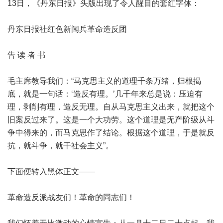
13日，《丹东日报》头版出现了令人醒目的套红字体：
丹东日报社红色新闻兵革命造反团
告 读 者 书
毛主席教导我们：“马克思主义的道理千条万绪，归根揭
底，就是一句话：‘造反有理。’几千年来总是说：压迫有
理，剥削有理，造反无理。自从马克思主义出来，就把这个
旧案反过来了。这是一个大功劳。这个道理是无产阶级从斗
争中得来的，而马克思作了结论。根据这个道理，于是就反
抗，就斗争，就干社会主义”。
下面便转入黑体正文——
革命造反派战友们！革命的同志们！