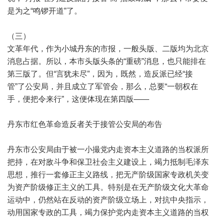
是为之“鸣锣开道”了。
（三）
文革年代，作为小城丹东的市报，一般头版、二版均为北京
消息占据。所以，本市头版头条的“重磅”消息，也只能排在
第三版了。但“言犹未尽”，因为，既然，造反派已经“接
管”了公安局，并且成立了军管会，那么，总要“一朝权在
手，便把令来行”，这便体现在第四版——
丹东市红色革命造反者关于接管公安局的布告
丹东市公安局由于被一小撮党内走资本主义道路的当权派所
把持，在对敌斗争和保卫社会主义建设上，竭力抵制毛泽东
思想，推行一套修正主义路线，把无产阶级国家专政机关变
为资产阶级修正主义的工具。特别是在无产阶级文化大革命
运动中，仍然站在反动的资产阶级立场上，对抗中央指示，
动用国家专政的工具，竭力保护党内走资本主义道路的当权