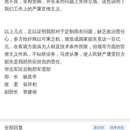
质不良，变相受贿，并在某些问题上失掉立场。这也说明了
我们工作上的严重官僚主义。
以上几点，足以证明我部对于定制雨衣问题，缺乏政治责任
心，多方给奸商以可乘之机，致造成国家损失竟达一百亿
元。在客观方面虽为人材及技术条件所限，但领导方面的官
僚主义作风，不钻研业务，马虎从事，使人民财产遭受巨大
损失是我部所应担负的责任。
华北军区后勤部军需部
部 长 杨直亭
政 委 翁祥初
副部长 资建侯
全部回复
看全部
倒序浏览