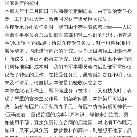
国家财产的检讨
本部去年十二月四日与私商接洽定制雨衣，由于政治责任心
差，工作粗枝大叶，致使国家财产遭受巨大损失。
在接受承办雨衣任务时，我们由于存在着依赖上级——人民
革命军事委员会总后勤部军需部和轻工业部的思想，抱着遇
事“承上转下”的观点；所以在接受任务后，对于用料标准和
实际成本，均未进行周密的研究。认为上级与轻工业部已与
厂商议妥，自己不必再去研究。因此，当私商提出不合理的
用料标准实际成本时，我们向军事委员会总后勤部军需部仅
仅做了转达的工作。在接受任务后，虽曾感到责任不明，但
未及时请示，便自以为本部是负验收保管之责。
本部在此项工作上，既不懂业务（技术），又粗枝大叶，表
现了严重的官僚主义作风。如染布问题，本部染厂可以解
决，染价每匹并低于私商九千元；每匹中纺布染后可伸长一
·五码左右，是很普通的成本计算常识，却都未加注意。另
如使用干部，直接负责订立合同的屈建国，对此项工作既无
知识，又不认真负责；拨款拨料的高冲，则思想不健康，品